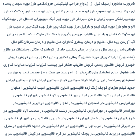
ضرورت مشاوره ژنتیک قبل از ازدواج
طراحی اپلیکیشن فروشگاهی
طرز تهیه سوهان پسته
ای خوشمزه
طرز تهیه سوپ
طرز تهیه سیب زمینی شکم پر
طرز تهیه و دستور پخت کیک
طرز
تهیه پیراشكی سيب زمينی و نان سیردار
طرز تهیه چیز کیک نیویورکی شانتال
طرز تهیه کیک
آلو و هلو
طرز تهیه کیک لیمو و نارگیل
طرز تهیه کیک پنیر
طرز تهیه کیک پنیر با سیب
طرز
تهیه گوشت قلقلی و بادمجان
طلایاب
عروسی بگیریم یا نه؟
عطار مارت
علت، علایم و درمان
آب آوردن ریه
علل ، علایم و درمان بیماری کاناوان
علل،علایم و درمان سرطان گلو
علل
طولانی شدن پریود
علل و درمان نارسایی تنفسی حاد
غار گومانتوگ، مکانی وحشتناک در مالزی
(+تصاویر)
غزلیات زیبای مریم جعفری آذرمانی
فاکتور رسمی
فاکتور رسمی فروش
فروش
خودرو
فروش فاکتور رسمی
فروش فلزیاب
فشار قبر چیست
فلزیاب
فلزیاب طلا یاب
فناوری
ضد فضولی برای نمایشگرهای کامپیوتر از راه رسید
فهرست ۱۰۰ محبوب ترین و بهترین
اسم های پسرانه در ایران
فیلم
فیلم سینمایی
فیلم سینمایی ایرانی
فیلم سینمایی ایرانی
جدید
فیلم مغزهای کوچک زنگ زده
قالیشویی آنلاین
قالیشویی ادیب
قالیشویی اصفهان
قالیشویی ایران مشهد
قالیشویی ایران مهر
قالیشویی بانو
قالیشویی تهران
قالیشویی
تهرانپارس
قالیشویی در اصفهان
قالیشویی در اهواز
قالیشویی در تبریز
قالیشویی در
تهرانسر
قالیشویی در تهرانپارس
قالیشویی در رشت
قالیشویی در سعادت آباد
قالیشویی در
شرق تهران
قالیشویی در شمال تهران
قالیشویی در شهرری
قالیشویی در شهریار
قالیشویی
در شیراز
قالیشویی در غرب تهران
قالیشویی در قم
قالیشویی در مشهد
قالیشویی در منزل
قالیشویی در پرند
قالیشویی در پونک
قالیشویی در کرج
قالیشویی در کیش
قالیشویی شرق