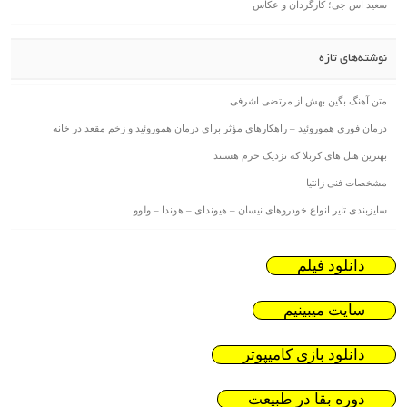
سعید اس جی؛ کارگردان و عکاس
نوشته‌های تازه
متن آهنگ بگین بهش از مرتضی اشرفی
درمان فوری هموروئید – راهکارهای مؤثر برای درمان هموروئید و زخم مقعد در خانه
بهترین هتل های کربلا که نزدیک حرم هستند
مشخصات فنی زانتیا
سایزبندی تایر انواع خودروهای نیسان – هیوندای – هوندا – ولوو
دانلود فیلم
سایت میبینیم
دانلود بازی کامیپوتر
دوره بقا در طبیعت