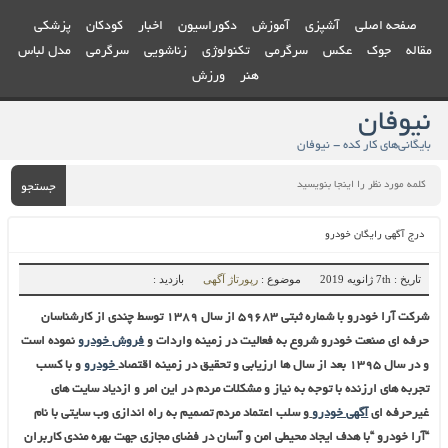
صفحه اصلی
آشپزی
آموزش
دکوراسیون
اخبار
کودکان
پزشکی
مقاله
جوک
عکس
سرگرمی
تکنولوژی
زناشویی
سرگرمی
مدل لباس
هنر
ورزش
نیوفان
بایگانی‌های کار کده - نیوفان
جستجو
درج آگهی رایگان خودرو
تاریخ : 7th ژانویه 2019
موضوع :
رپورتاژ آگهی
بازدید :
شرکت
آرا خودرو با شماره ثبتی ۵۹۶۸۳ از سال ۱۳۸۹ توسط چندی از کارشناسان
حرفه ای صنعت خودرو شروع به فعالیت در زمینه واردات و
فروش خودرو
نموده است
و در سال ۱۳۹۵ بعد از سال ها ارزیابی و تحقیق در زمینه اقتصاد
خودرو
و با کسب
تجربه های ارزنده با توجه به نیاز و مشکلات مردم در این امر و ازدیاد سایت های
غیرحرفه ای
آگهی خودرو
و سلب اعتماد مردم تصمیم به راه اندازی وب سایتی با نام
“آرا خودرو “با هدف ایجاد محیطی امن و آسان در فضای مجازی جهت بهره مندی کاربران