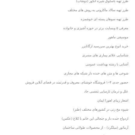
طرز تهیه باسلوق شیره انگور (دوشاب)
طرز تهیه سالاد ماکارونی به روش های مختلف
طرز تهیه سوهان پسته ای خوشمزه
معرفی ۵ وبسایت برتر در حوزه آشپزی و خانواده
موسیقی ماهور
خرید انوع بهترین سررسید ارگانایزر
شناسایی علائم بیماری های مسری
آشنایی با رشته بهداشت عمومی
شوخی ها و متن های خنده دار شبکه های مجازی
حضور جدی ۴+۱ فروشگاه خوشنام، معروف و قدرتمند در فضای آنلاین فروش
علل و درمان نارسایی تنفسی حاد
اشعار زیبای اهورا ایمان
شیوه مخ زنی در کشورهای مختلف (طنز)
ازدواج خنده دار و جنجالی این خانم با کلاغ (عکس)
آرماتور (میلگرد) – از محصولات طولانی ساختمان