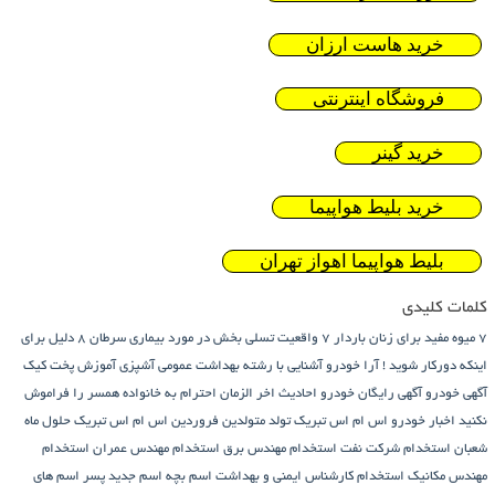
خرید هاست ارزان
فروشگاه اینترنتی
خرید گینر
خرید بلیط هواپیما
بلیط هواپیما اهواز تهران
کلمات کلیدی
7 میوه مفید برای زنان باردار
7 واقعیت تسلی بخش در مورد بیماری سرطان
8 دلیل برای
اینکه دورکار شوید !
آرا خودرو
آشنایی با رشته بهداشت عمومی
آشپزی
آموزش پخت کیک
آگهی خودرو
آگهی رایگان خودرو
احادیث اخر الزمان
احترام به خانواده همسر را فراموش
نکنید
اخبار خودرو
اس ام اس تبریک تولد متولدین فروردین
اس ام اس تبریک حلول ماه
شعبان
استخدام شرکت نفت
استخدام مهندس برق
استخدام مهندس عمران
استخدام
مهندس مکانیک
استخدام کارشناس ایمنی و بهداشت
اسم بچه
اسم جدید پسر
اسم های