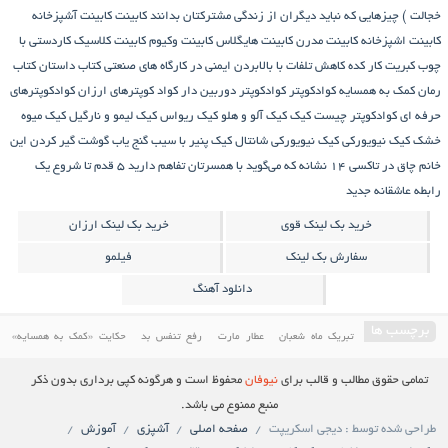
خجالت )
چیزهایی که نباید دیگران از زندگی مشترکتان بدانند
کابینت
کابینت آشپزخانه
کابینت اشپزخانه
کابینت مدرن
کابینت هایگلاس
کابینت وکیوم
کابینت کلاسیک
کاردستی با
چوب کبریت
کار کده
کاهش تلفات با بالابردن ایمنی در کارگاه های صنعتی
کتاب داستان
کتاب
رمان
کمک به همسایه
کوادکوپتر
کوادکوپتر دوربین دار
کواد کوپترهای ارزان
کوادکوپترهای
حرفه ای
کوادکوپتر چیست
کیک
کیک آلو و هلو
کیک ریواس
کیک لیمو و نارگیل
کیک میوه
خشک
کیک نیویورکی
کیک نیویورکی شانتال
کیک پنیر با سیب
گنج‌ یاب
گوشت
گیر کردن این
خانم چاق در تاکسی
۱۴ نشانه که می‌گوید با همسرتان تفاهم دارید
۵ قدم تا شروع یک
رابطه عاشقانه جدید
خرید بک لینک قوی
خرید بک لینک ارزان
سفارش بک لینک
فیلمو
دانلود آهنگ
برچسب ها
تبریک ماه شعبان
عطار مارت
رفع تنفس بد
حکایت «کمک به همسایه»
درمان مسائل دندان و دهان
کمک به همسایه
حکایتی خواندنی درباره غفلت
آموزش پخت کیک
تمامی حقوق مطالب و قالب برای
نیوفان
محفوظ است و هرگونه کپی برداری بدون ذکر
دانلود فیلم ایرانی
کابینت
فیلم سینمایی ایرانی
معرفی کاخ مروارید یکی از باارزش ترین کاخ های
منبع ممنوع می باشد.
طراحی شده توسط : دیجی اسکریپت
صفحه اصلی
آشپزی
آموزش
ایران
دانلود فیلم ایرانی جدید
کیک ریواس
کیک