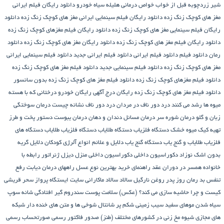
شیر زردچوبه قبل از خواب
خواص درمانی هلیله سیاه
خودرو
دانلود رایگان فیلم ایرانی
مغز های کوچک زنگ زده
دانلود رایگان فیلم سینمایی ایرانی مغز های کوچک زنگ زده
دانلود
رایگان فیلم سینمایی مغز های کوچک زنگ زده
دانلود رایگان فیلم مغزهای کوچک زنگ زده
دانلود رایگان فیلم مغز های کوچک زنگ زده
دانلود رایگان مغز های کوچک زنگ زده
دانلود
رمان
دانلود فیلم
دانلود فیلم ایرانی
دانلود فیلم ایرانی جدید
دانلود فیلم سینمایی ایرانی
مغز های کوچک زنگ زده
دانلود فیلم سینمایی جدید
دانلود فیلم مغز های کوچک زنگ زده
دانلود فیلم مغزهای کوچک زنگ زده
دانلود فیلم مغز های کوچک زنگ زده بدون سانسور
دانلود فیلم مغز های کوچک زنگ زده رایگان
درج آگهی رایگان خودرو
درختانی که با هسته
میوه ها رشد می کنند
درد دور ناف در مردان
درد دور ناف نشانه چیست
درمان سوختگی
زبان و گلو
درمان شوره سر
درمان مسائل دندان و دهان
درمان یبوست
دستور پخت و طرز
تهیه کیک میوه خشک
دستگاه فلزیاب
دستگاه‌ طلایاب
دستگاه‌ فلزیاب طلایاب
دستگاه‌ های
فلزیاب طلایاب و گنج‌ یاب
دستگاه‌ گنج‌ یاب
دلایل و علائم انواع آلرژی کودکان
دلایل گریه
بدون اشک نوزاد
دکوراسیون داخلی
دکوراسیون داخلی منزل
دیزل ژنراتور
رابطه با
خانواده همسر در دوران عقد
راهنمای خرید بهترین نوع عسل
راههای درمان دیابت
رفع
تنفس بد
رمان
روز پدر
روغن نارگیل
سالاد
سالاد ماکارانی
سایت ایستگاه پرواز
سحر قریشی
کیست و چرا حاشیه سازی می کند؟ (عکس)
سلامت پوست
سندروم گیر افتادگی شانه
سوپ
سیاه شدن موهای سفید
سیب زمینی شکم پر
شانتال
شوخی ها و متن های خنده دار شبکه
های مجازی
شیوه مخ زنی در کشورهای مختلف (طنز)
صدور فاکتور رسمی
صورتحساب رسمی