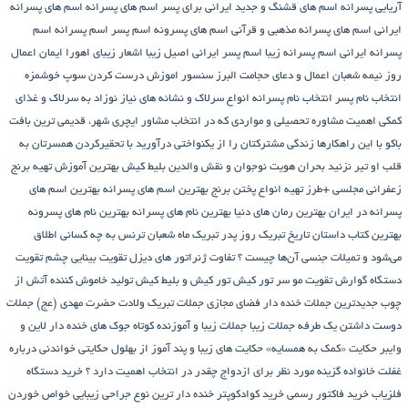
آریایی پسرانه
اسم های قشنگ و جدید ایرانی برای پسر
اسم های پسرانه
اسم های پسرانه
ایرانی
اسم های پسرانه مذهبی و قرآنی
اسم های پسرونه
اسم پسر
اسم پسرانه
اسم
پسرانه ایرانی
اسم پسرانه زیبا
اسم پسر ایرانی اصیل زیبا
اشعار زیبای اهورا ایمان
اعمال
روز نیمه شعبان
اعمال و دعای حجامت
البرز سنسور
اموزش درست کردن سوپ خوشمزه
انتخاب نام پسر
انتخاب نام پسرانه
انواع سرلاک و نشانه های نیاز نوزاد به سرلاک و غذای
کمکی
اهمیت مشاوره تحصیلی و مواردی که در انتخاب مشاور
ایچری شهر، قدیمی ترین بافت
باکو
با این راهکارها زندگی مشترکتان را از یکنواختی درآورید
با تحقیرکردن همسرتان به
قلب او تیر نزنید
بحران هویت نوجوان و نقش والدین
بلیط کیش
بهترین آموزش تهیه برنج
زعفرانی مجلسی +طرز تهیه انواع پختن برنج
بهترین اسم های پسرانه
بهترین اسم های
پسرانه در ایران
بهترین رمان های دنیا
بهترین نام های پسرانه
بهترین نام های پسرونه
بهترین کتاب داستان تاریخ
تبریک روز پدر
تبریک ماه شعبان
ترنس به چه کسانی اطلاق
می‌شود و تمیلات جنسی آن‌ها چیست ؟
تفاوت ژنراتور های دیزل
تقویت بینایی چشم
تقویت
دستگاه گوارش
تقویت مو سر
تور کیش
تور کیش و بلیط کیش
تولید خاموش کننده آتش از
چوب
جدیدترین جملات خنده دار فضای مجازی
جملات تبریک ولادت حضرت مهدی (عج)
جملات
دوست داشتن یک طرفه
جملات زیبا
جملات زیبا و آموزنده کوتاه
جوک های خنده دار لاین و
وایبر
حکایت «کمک به همسایه»
حکایت های زیبا و پند آموز از بهلول
حکایتی خواندنی درباره
غفلت
خانواده گزینه مورد نظر برای ازدواج چقدر در انتخاب اهمیت دارد ؟
خرید دستگاه
فلزیاب
خرید فاکتور رسمی
خرید کوادکوپتر
خنده دار ترین نوع جراحی زیبایی
خواص خوردن