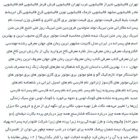
تهران
قالیشویی شیراز
قالیشویی غرب تهران
قالیشویی فرش قرمز
قالیشویی قم
قالیشویی
مادر
قالیشویی مشهد
قالیشویی نارمک
قالیشویی نوین
قالیشویی کرج
قالیشویی گل ابریشم
قیمت بلیط کیش
قیمت موتور برق
قیمت موتور برق گازی
لاغری و کاهش وزن
لیست نام
پسرانه
ماکارانی
متن تبریک تولد متولدین فروردین
متن تبریک روز ملی خلیج فارس
متن
تبریک روز پدر
متن تبریک نیمه شعبان
محاسبه قیمت موتور برق گازی
محبوب ترین و بهترین
اسم های پسرانه در ایران
مدل کابینت
مشهور ترین رمان های جهان
معرفی رشته مهندسی
الکترونیک
معرفی رمان
معرفی ساز نقاره
معرفی کاخ مروارید یکی از باارزش ترین کاخ های
ایران
معرفی کتاب
معرفی کتاب رمان
معروف ترین رمان های جهان
معروف ترین رمان های
جهان: ۱۰۰ بهترین کتاب داستان تاریخ که شاهکارند
مغزهای کوچک زنگ زده
منصرف شدن
خواستگار
مواد لازم کیک آلو و هلو
موتور برق
موتور برق گازی
موتور های برق
موتور های
دیزلی
موتور های گازسوز ژنراتور
نام فارسی
نام های اصیل ایرانی در شاهنامه
نام های
پسرانه
نام های پسرونه زیبا
نام پسر
نام پسرانه
نام پسرانه فارسی
نام پسرانه فارسی
جدید
نام پسرونه
نشانه های کودک لوس و نحوه برخورد با کودک لوس
نوع سبک زندگی
ژن‌ها را تغییر می‌دهد
نکات طرز تهیه سوپ
نکاتی برای نگهداری از مرغ و خروس
نکا دیزل
هلیله سیاه
همه چیز درباره دستگاه فشارسنج
همه چیز درباره‌ی پرده بکارت تیغه‌ای (دو
سوراخه)
وکیوم
پخت و طرز تهیه کی
پرده زبرا
پرده های زبرا شرکت فتودراپه
پسرانه
پهپاد
پیام تبریک نیمه شعبان
پیامک فاتحه برای اموات در شب جمعه
چطور می توان از افسردگی
خلاص شد و یا آن را درمان کرد
چگونه خجالت خود را کنار بگذاریم؟ ( 12 روش مقابله با