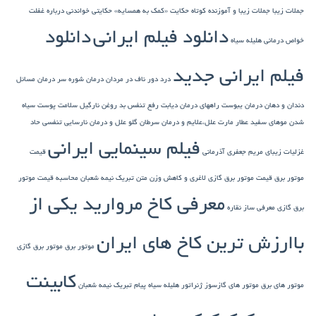
جملات زیبا
جملات زیبا و آموزنده کوتاه
حکایت «کمک به همسایه»
حکایتی خواندنی درباره غفلت
دانلود فیلم ایرانی
دانلود
خواص درمانی هلیله سیاه
فیلم ایرانی جدید
درد دور ناف در مردان
درمان شوره سر
درمان مسائل
دندان و دهان
درمان یبوست
راههای درمان دیابت
رفع تنفس بد
روغن نارگیل
سلامت پوست
سیاه
شدن موهای سفید
عطار مارت
علل،علایم و درمان سرطان گلو
علل و درمان نارسایی تنفسی حاد
فیلم سینمایی ایرانی
غزلیات زیبای مریم جعفری آذرمانی
قیمت
موتور برق
قیمت موتور برق گازی
لاغری و کاهش وزن
متن تبریک نیمه شعبان
محاسبه قیمت موتور
معرفی کاخ مروارید یکی از
برق گازی
معرفی ساز نقاره
باارزش ترین کاخ های ایران
موتور برق
موتور برق گازی
کابینت
موتور های برق
موتور های گازسوز ژنراتور
هلیله سیاه
پیام تبریک نیمه شعبان