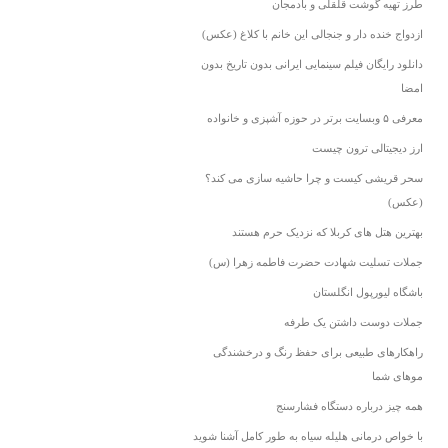
طرز تهیه گوشت قلقلی و بادمجان
ازدواج خنده دار و جنجالی این خانم با کلاغ (عکس)
دانلود رایگان فیلم سینمایی ایرانی بدون تاریخ بدون
امضا
معرفی ۵ وبسایت برتر در حوزه آشپزی و خانواده
ارز دیجیتالی ترون چیست
سحر قریشی کیست و چرا حاشیه سازی می کند؟
(عکس)
بهترین هتل های کربلا که نزدیک حرم هستند
جملات تسلیت شهادت حضرت فاطمه زهرا (س)
باشگاه لیورپول انگلستان
جملات دوست داشتن یک طرفه
راهکارهای طبیعی برای حفظ رنگ و درخشندگی
موهای شما
همه چیز درباره دستگاه فشارسنج
با خواص درمانی هلیله سیاه به طور کامل آشنا شوید