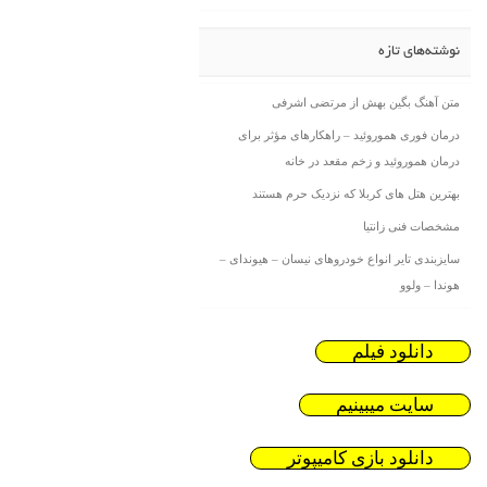
نوشته‌های تازه
متن آهنگ بگین بهش از مرتضی اشرفی
درمان فوری هموروئید – راهکارهای مؤثر برای
درمان هموروئید و زخم مقعد در خانه
بهترین هتل های کربلا که نزدیک حرم هستند
مشخصات فنی زانتیا
سایزبندی تایر انواع خودروهای نیسان – هیوندای –
هوندا – ولوو
دانلود فیلم
سایت میبینیم
دانلود بازی کامیپوتر