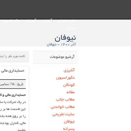
صفحه اصلی
آشپزی
آموزش
دکوراسیون
ورزش
نیوفان
آذر ۱۴۰۰ - نیوفان
آرشیو موضوعات
آشپزی
حسابداری مالی و
دکوراسیون
تاریخ : 7th دسامبر 2021
کودکان
مقاله
حسابداری مالی و ک
مطالب جالب
در یک شرکت یا ساز
مطالب خواندنی
این قسمت ها بر رو
سایت تفریحی
را بر روی همه بخش
نیوفان
مالی، کنترل بودجه
پسرانه
باشید.