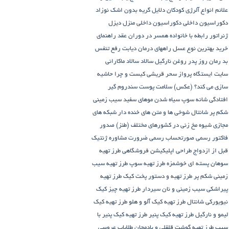
علائم انواع آلرژی کودکان
دلایل گریه بدون اشک نوزاد
دکوراسیون داخلی
دکوراسیون داخلی منزل
دیزل
ژنراتور
رابطه با خانواده همسر در دوران عقد
راهنمای
خرید بهترین نوع عسل
راههای درمان دیابت
رفع تنفس
بد
رمان
روز پدر
روغن نارگیل
سالاد
سالاد ماکارانی
سایت ایستگاه پرواز
سحر قریشی کیست و چرا حاشیه
سازی می کند؟ (عکس)
سلامت پوست
سندروم گیر
افتادگی شانه
سوپ
سیاه شدن موهای سفید
سیب زمینی
شکم پر
شانتال
شوخی ها و متن های خنده دار شبکه های
مجازی
شیوه مخ زنی در کشورهای مختلف (طنز)
صدور
فاکتور رسمی
صورتحساب رسمی
ضرورت مشاوره ژنتیک
قبل از ازدواج
طراحی اپلیکیشن فروشگاهی
طرز تهیه
سوهان پسته ای خوشمزه
طرز تهیه سوپ
طرز تهیه سیب
زمینی شکم پر
طرز تهیه و دستور پخت کیک
طرز تهیه
پیراشكی سيب زمينی و نان سیردار
طرز تهیه چیز کیک
نیویورکی شانتال
طرز تهیه کیک آلو و هلو
طرز تهیه کیک
لیمو و نارگیل
طرز تهیه کیک پنیر
طرز تهیه کیک پنیر با
سیب
طرز تهیه گوشت قلقلی و بادمجان
طلایاب
عروسی