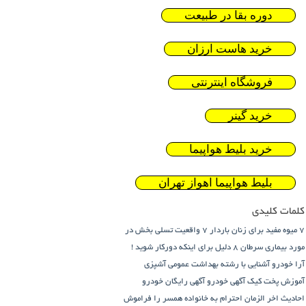
دوره بقا در طبیعت
خرید هاست ارزان
فروشگاه اینترنتی
خرید گینر
خرید بلیط هواپیما
بلیط هواپیما اهواز تهران
کلمات کلیدی
7 میوه مفید برای زنان باردار
7 واقعیت تسلی بخش در
مورد بیماری سرطان
8 دلیل برای اینکه دورکار شوید !
آرا خودرو
آشنایی با رشته بهداشت عمومی
آشپزی
آموزش پخت کیک
آگهی خودرو
آگهی رایگان خودرو
احادیث اخر الزمان
احترام به خانواده همسر را فراموش