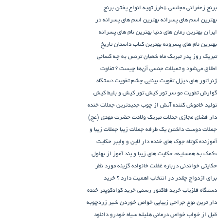
برنج زعفرانی مجلسی +طرز تهیه انواع پختن برنج
بهترین اسم های پسرانه
بهترین اسم های پسرانه در
ایران
بهترین رمان های دنیا
بهترین نام های پسرانه
بهترین نام های پسرونه
بهترین کتاب داستان تاریخ
تبریک روز پدر
تبریک ماه شعبان
ترنس به چه کسانی
اطلاق می‌شود و تمیلات جنسی آن‌ها چیست ؟
تفاوت
ژنراتور های دیزل
تقویت بینایی چشم
تقویت دستگاه
گوارش
تقویت مو سر
تور کیش
تور کیش و بلیط کیش
تولید خاموش کننده آتش از چوب
جدیدترین جملات خنده
دار فضای مجازی
جملات تبریک ولادت حضرت مهدی (عج)
جملات دوست داشتن یک طرفه
جملات زیبا
جملات زیبا و
آموزنده کوتاه
جوک های خنده دار لاین و وایبر
حکایت
«کمک به همسایه»
حکایت های زیبا و پند آموز از بهلول
حکایتی خواندنی درباره غفلت
خانواده گزینه مورد نظر
برای ازدواج چقدر در انتخاب اهمیت دارد ؟
خرید
دستگاه فلزیاب
خرید فاکتور رسمی
خرید کوادکوپتر
خنده
دار ترین نوع جراحی زیبایی
خواص خوردن شیر زردچوبه
قبل از خواب
خواص درمانی هلیله سیاه
خودرو
دانلود