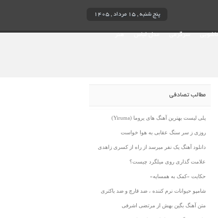
پنج شنبه , ۱۵ مرداد , ۱۴۰۵
ناشویی
سرگرمی
مدل لباس
هنر
مطالب تصادفی
پلی لیست بهترین آهنگ های یروما (Yiruma)
روزی ز سر سنگ عقابی به هوا خواست
دانلود آهنگ یک نفر میرسد از راه از کسری زاهدی
علامت گذاری روی میلگرد چیست؟
حکایت «کمک به همسایه»
شامپو حیوانات نرم کننده ، ضد قارچ و ضد باکتری
متن آهنگ بگین بهش از مرتضی اشرفی