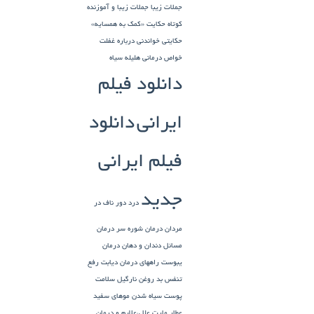
جملات زیبا
جملات زیبا و آموزنده
کوتاه
حکایت «کمک به همسایه»
حکایتی خواندنی درباره غفلت
خواص درمانی هلیله سیاه
دانلود فیلم
ایرانی
دانلود
فیلم ایرانی
جدید
درد دور ناف در
مردان
درمان شوره سر
درمان
مسائل دندان و دهان
درمان
یبوست
راههای درمان دیابت
رفع
تنفس بد
روغن نارگیل
سلامت
پوست
سیاه شدن موهای سفید
عطار مارت
علل،علایم و درمان