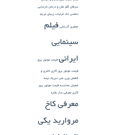
سرطان گلو
علل و درمان نارسایی
تنفسی حاد
غزلیات زیبای مریم
فیلم
جعفری آذرمانی
سینمایی
ایرانی
قیمت موتور برق
قیمت موتور برق گازی
لاغری و
کاهش وزن
متن تبریک نیمه
شعبان
محاسبه قیمت موتور برق
گازی
معرفی ساز نقاره
معرفی کاخ
مروارید یکی