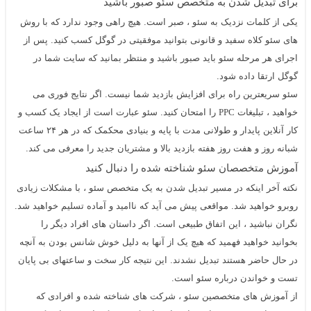
برای تبدیل شدن به متخصص سئو صبور باشید
یکی از کلمات نزدیک به سئو ، صبر است. هیچ راهی وجود ندارد که با روش
های سئو کلاه سفید و قانونی بتوانید موفقیتی در گوگل کسب کنید. پس از
اجرای هر مرحله سئو باید صبور باشید و منتظر بمانید که سایت شما در
گوگل ارتقا داده شود.
سئو سریعترین راه برای افزایش بازدید شما نیست. اگر نتایج فوری می
خواهید ، تبلیغات
را امتحان کنید.
سئو
عبارت است از ایجاد یک کسب و
PPC
کار آنلاین پایدار و طولانی مدت با پایه و بنیادی محکمک که در هر ۲۴ ساعت
شبانه روز و هفت روز هفته بازدید بالا و مشتریان جدید را معرفی می کند.
آموزش متخصصان
سئو
شناخته شده را دنبال کنید
نکته آخر اینکه در مسیر تبدیل شدن به یک متخصص سئو ، با مشکلات زیادی
روبرو خواهید شد. مواقعی پیش می آید که ناامید و آماده تسلیم خواهید شد.
نگران نباشید ، این اتفاق طبیعی است. اگر داستان های افراد دیگر را
بخوانید خواهید فهمید که هیچ یک از آنها به دلیل خوش شانس بودن به آنچه
در حال حاضر هستند تبدیل نشدند. این نتیجه کار سخت و ساعتهای بی پایان
تست و خواندن درباره
سئو
است.
از آموزش های متخصصین سئو ، شرکت های شناخته شده و افرادی که