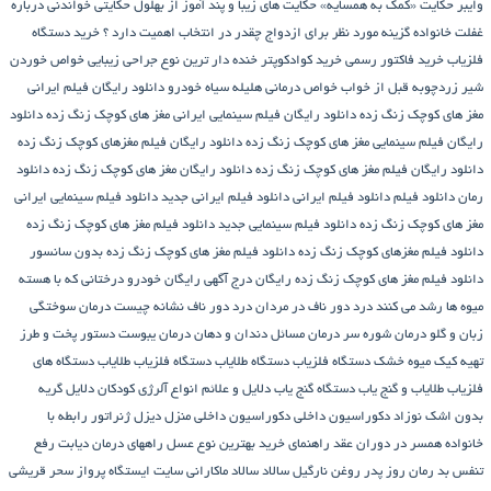
وایبر
حکایت «کمک به همسایه»
حکایت های زیبا و پند آموز از بهلول
حکایتی خواندنی درباره
غفلت
خانواده گزینه مورد نظر برای ازدواج چقدر در انتخاب اهمیت دارد ؟
خرید دستگاه
فلزیاب
خرید فاکتور رسمی
خرید کوادکوپتر
خنده دار ترین نوع جراحی زیبایی
خواص خوردن
شیر زردچوبه قبل از خواب
خواص درمانی هلیله سیاه
خودرو
دانلود رایگان فیلم ایرانی
مغز های کوچک زنگ زده
دانلود رایگان فیلم سینمایی ایرانی مغز های کوچک زنگ زده
دانلود
رایگان فیلم سینمایی مغز های کوچک زنگ زده
دانلود رایگان فیلم مغزهای کوچک زنگ زده
دانلود رایگان فیلم مغز های کوچک زنگ زده
دانلود رایگان مغز های کوچک زنگ زده
دانلود
رمان
دانلود فیلم
دانلود فیلم ایرانی
دانلود فیلم ایرانی جدید
دانلود فیلم سینمایی ایرانی
مغز های کوچک زنگ زده
دانلود فیلم سینمایی جدید
دانلود فیلم مغز های کوچک زنگ زده
دانلود فیلم مغزهای کوچک زنگ زده
دانلود فیلم مغز های کوچک زنگ زده بدون سانسور
دانلود فیلم مغز های کوچک زنگ زده رایگان
درج آگهی رایگان خودرو
درختانی که با هسته
میوه ها رشد می کنند
درد دور ناف در مردان
درد دور ناف نشانه چیست
درمان سوختگی
زبان و گلو
درمان شوره سر
درمان مسائل دندان و دهان
درمان یبوست
دستور پخت و طرز
تهیه کیک میوه خشک
دستگاه فلزیاب
دستگاه‌ طلایاب
دستگاه‌ فلزیاب طلایاب
دستگاه‌ های
فلزیاب طلایاب و گنج‌ یاب
دستگاه‌ گنج‌ یاب
دلایل و علائم انواع آلرژی کودکان
دلایل گریه
بدون اشک نوزاد
دکوراسیون داخلی
دکوراسیون داخلی منزل
دیزل ژنراتور
رابطه با
خانواده همسر در دوران عقد
راهنمای خرید بهترین نوع عسل
راههای درمان دیابت
رفع
تنفس بد
رمان
روز پدر
روغن نارگیل
سالاد
سالاد ماکارانی
سایت ایستگاه پرواز
سحر قریشی