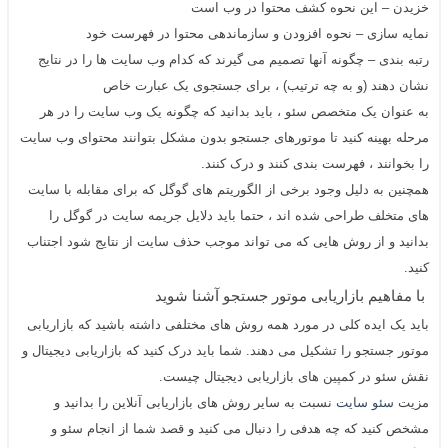
خزیدن – این نحوه کشف محتوا در وب است
نمایه سازی – نحوه افزودن و سازماندهی محتوا در فهرست خود
رتبه بندی – چگونه آنها تصمیم می گیرند که کدام وب سایت ها را در نتایج
نشان دهند (و به چه ترتیب) ، برای جستجوی یک عبارت خاص
به عنوان یک متخصص
سئو
، باید بدانید که چگونه یک وب سایت را در هر
مرحله بهینه کنید تا موتورهای جستجو بدون مشکل بتوانند محتوای وب سایت
را بخوانند ، فهرست بندی کنند و درک کنند.
همچنین به دلیل وجود برخی از الگوریتم های گوگل که برای مقابله با سایت
های متخلف طراحی شده اند ، حتما باید دلایل جریمه سایت در گوگل را
بدانید و از روش هایی که می تواند موجب حذف سایت از نتایج شود اجتناب
کنید.
با مفاهیم بازاریابی موتور جستجو آشنا شوید
باید یک ایده کلی در مورد همه روش های مختلفی داشته باشید که بازاریابی
موتور جستجو را تشکیل می دهند. شما باید درک کنید که بازاریابی دیجیتال و
نقش سئو در کمپین های بازاریابی دیجیتال چیست.
مزیت
سئو سایت
نسبت به سایر روش های بازاریابی آنلاین را بدانید و
مشخص کنید که چه هدفی را دنبال می کنید و قصد شما از انجام سئو و