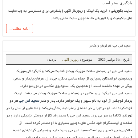
یادگیری سئو است.
سایت
بکوریتی
( خرید بک لینک و رپورتاژ آگهی ) پلتفرمی برای دسترسی به وب سایت
های با کیفیت و با اتوریتی بالا همچون سایت ما می باشد.
ادامه مطلب...
سعید اس جی؛ کارگردان و عکاس
تاریخ : 6th نوامبر 2020
موضوع :
رپورتاژ آگهی
بازدید :
سعید اس جی در زمینه‌ی ساخت موزیک ویدئو فعالیت می‌کند و کارگردانی موزیک
ویدئوهای خوانندگان بسیاری از جمله ساسی مانکن، جی دال، عرفان پایدار و سامی
بیگی بر عهده داشته است. او همچنین یک استودیوی عکاسی در تورنتو دارد.
سعید اس جی کارگردان و عکاس در زمینه ی ساخت موزیک ویدئو می باشد. او یک
بردار کوچکتر از خود به نام سپهر و یک خواهر دارد. پدر و مادر
سعید اس جی
هر دو
فوت کرده اند. او در تهران در محله ی زعفرانیه زندگی می کند و ماه هایی از سال را در
تورنتو، کانادا به سر می برد. سعید اس جی با محمدرضا گلزار دوستی نزدیکی دارد و در
صفحه ی اینستاگرام خود عکس های دوتایی بسیاری با او منتشر کرده است. از
خالکوبی‌هایی که بر روی دست سعید اس جی وجود دارد و همچنین گردنبندی که به
گردنش آویخته است، به نظر می رسد که به مسحیت تغییر دین داده باشد.