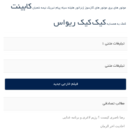
کابینت
موتور های برق
موتور های گازسوز ژنراتور
هلیله سیاه
پیام تبریک نیمه شعبان
کیک
کیک ریواس
کمک به همسایه
تبلیغات متنی 1
تبلیغات متنی
فیلم خارجی جدید
مطالب تصادفی
رضا ناصری کیست ؟ رژیم لاغری و برنامه غذایی
احادیث اخر الزمان