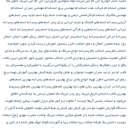
نکنید
اخبار خودرو
اس ام اس تبریک تولد متولدین فروردین
اس ام اس تبریک حلول ماه
شعبان
استخدام شرکت نفت
استخدام مهندس برق
استخدام مهندس عمران
استخدام
مهندس مکانیک
استخدام کارشناس ایمنی و بهداشت
اسم بچه
اسم جدید پسر
اسم های
آریایی پسرانه
اسم های قشنگ و جدید ایرانی برای پسر
اسم های پسرانه
اسم های پسرانه
ایرانی
اسم های پسرانه مذهبی و قرآنی
اسم های پسرونه
اسم پسر
اسم پسرانه
اسم
پسرانه ایرانی
اسم پسرانه زیبا
اسم پسر ایرانی اصیل زیبا
اشعار زیبای اهورا ایمان
اعمال
روز نیمه شعبان
اعمال و دعای حجامت
البرز سنسور
اموزش درست کردن سوپ خوشمزه
انتخاب نام پسر
انتخاب نام پسرانه
انواع سرلاک و نشانه های نیاز نوزاد به سرلاک و غذای
کمکی
اهمیت مشاوره تحصیلی و مواردی که در انتخاب مشاور
ایچری شهر، قدیمی ترین بافت
باکو
با این راهکارها زندگی مشترکتان را از یکنواختی درآورید
با تحقیرکردن همسرتان به
قلب او تیر نزنید
بحران هویت نوجوان و نقش والدین
بلیط کیش
بهترین آموزش تهیه برنج
زعفرانی مجلسی +طرز تهیه انواع پختن برنج
بهترین اسم های پسرانه
بهترین اسم های
پسرانه در ایران
بهترین رمان های دنیا
بهترین نام های پسرانه
بهترین نام های پسرونه
بهترین کتاب داستان تاریخ
تبریک روز پدر
تبریک ماه شعبان
ترنس به چه کسانی اطلاق
می‌شود و تمیلات جنسی آن‌ها چیست ؟
تفاوت ژنراتور های دیزل
تقویت بینایی چشم
تقویت
دستگاه گوارش
تقویت مو سر
تور کیش
تور کیش و بلیط کیش
تولید خاموش کننده آتش از
چوب
جدیدترین جملات خنده دار فضای مجازی
جملات تبریک ولادت حضرت مهدی (عج)
جملات
دوست داشتن یک طرفه
جملات زیبا
جملات زیبا و آموزنده کوتاه
جوک های خنده دار لاین و