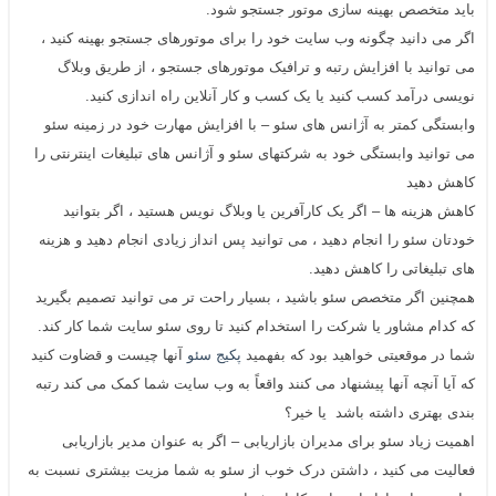
باید متخصص بهینه سازی موتور جستجو شود.
اگر می دانید چگونه وب سایت خود را برای موتورهای جستجو بهینه کنید ،
می توانید با افزایش رتبه و ترافیک موتورهای جستجو ، از طریق وبلاگ
نویسی درآمد کسب کنید یا یک کسب و کار آنلاین راه اندازی کنید.
وابستگی کمتر به آژانس های سئو – با افزایش مهارت خود در زمینه سئو
می توانید وابستگی خود به شرکتهای سئو و آژانس های تبلیغات اینترنتی را
کاهش دهید
کاهش هزینه ها – اگر یک کارآفرین یا وبلاگ نویس هستید ، اگر بتوانید
خودتان
سئو
را انجام دهید ، می توانید پس انداز زیادی انجام دهید و هزینه
های تبلیغاتی را کاهش دهید.
همچنین اگر متخصص سئو باشید ، بسیار راحت تر می توانید تصمیم بگیرید
که کدام مشاور یا شرکت را استخدام کنید تا روی سئو سایت شما کار کند.
شما در موقعیتی خواهید بود که بفهمید
پکیج سئو
آنها چیست و قضاوت کنید
که آیا آنچه آنها پیشنهاد می کنند واقعاً به وب سایت شما کمک می کند رتبه
بندی بهتری داشته باشد یا خیر؟
اهمیت زیاد سئو برای مدیران بازاریابی – اگر به عنوان مدیر بازاریابی
فعالیت می کنید ، داشتن درک خوب از
سئو
به شما مزیت بیشتری نسبت به