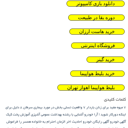
دانلود بازی کامیپوتر
دوره بقا در طبیعت
خرید هاست ارزان
فروشگاه اینترنتی
خرید گینر
خرید بلیط هواپیما
بلیط هواپیما اهواز تهران
کلمات کلیدی
7 میوه مفید برای زنان باردار
7 واقعیت تسلی بخش در مورد بیماری سرطان
8 دلیل برای
اینکه دورکار شوید !
آرا خودرو
آشنایی با رشته بهداشت عمومی
آشپزی
آموزش پخت کیک
آگهی خودرو
آگهی رایگان خودرو
احادیث اخر الزمان
احترام به خانواده همسر را فراموش