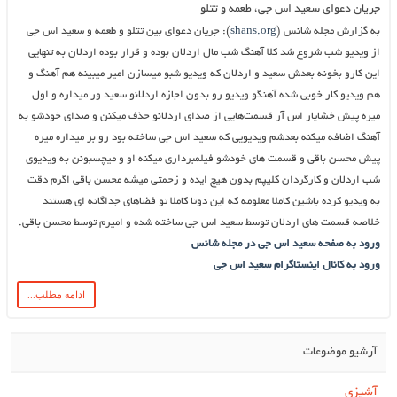
جریان دعوای سعید اس جی، طعمه و تتلو
به گزارش مجله شانس (
shans.org
): جریان دعوای بین تتلو و طعمه و سعید اس جی
از ویدیو شب شروع شد کلا آهنگ شب مال اردلان بوده و قرار بوده اردلان به تنهایی
این کارو بخونه بعدش سعید و اردلان که ویدیو شبو میسازن امیر میبینه هم آهنگ و
هم ویدیو کار خوبی شده آهنگو ویدیو رو بدون اجازه اردلانو سعید ور میداره و اول
میره پیش خشایار اس آر قسمت‌هایی از صدای اردلانو حذف میکنن و صدای خودشو به
آهنگ اضافه میکنه بعدشم ویدیویی که سعید اس جی ساخته بود رو بر میداره میره
پیش محسن باقی و قسمت های خودشو فیلمبرداری میکنه او و میچسبونن به ویدیوی
شب اردلان و کارگردان کلیپم بدون هیچ ایده و زحمتی میشه محسن باقی اگرم دقت
به ویدیو کرده باشین کاملا معلومه که این دوتا کاملا تو فضاهای جداگانه ای هستند
خلاصه قسمت های اردلان توسط سعید اس جی ساخته شده و امیرم توسط محسن باقی.
ورود به صفحه سعید اس جی در مجله شانس
ورود به کانال اینستاگرام سعید اس جی
ادامه مطلب...
آرشیو موضوعات
آشپزی