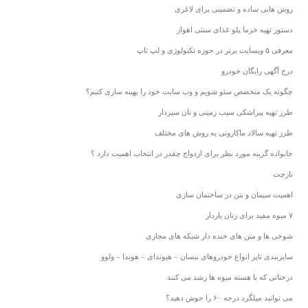
روش هایی ساده و تضمینی برای لاغری
دستور تهیه خرما پلو غذای سنتی اهواز
معرفی ۵ وبسایت برتر در حوزه تکنولوژی و لپ تاپ
درج آگهی رایگان خودرو
چگونه یک متخصص سئو شویم و وب سایت خود را بهینه سازی کنیم؟
طرز تهیه پیراشکی سیب زمینی و نان سیردار
طرز تهیه سالاد ماکارونی به روش های مختلف
خانواده گزینه مورد نظر برای ازدواج چقدر در انتخاب اهمیت دارد ؟
نازچت
اهمیت سیمان و بتن در ساختمان سازی
۷ میوه مفید برای زنان باردار
شوخی ها و متن های خنده دار شبکه های مجازی
سایزبندی تایر انواع خودروهای نیسان – هیوندای – هوندا – ولوو
درختانی که با هسته میوه ها رشد می کنند
می توانید میلگرد درجه ۶۰ را جوش دهید؟