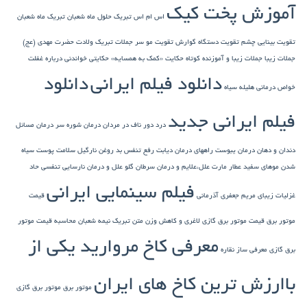
آموزش پخت کیک
اس ام اس تبریک حلول ماه شعبان
تبریک ماه شعبان
تقویت بینایی چشم
تقویت دستگاه گوارش
تقویت مو سر
جملات تبریک ولادت حضرت مهدی (عج)
جملات زیبا
جملات زیبا و آموزنده کوتاه
حکایت «کمک به همسایه»
حکایتی خواندنی درباره غفلت
دانلود فیلم ایرانی
دانلود
خواص درمانی هلیله سیاه
فیلم ایرانی جدید
درد دور ناف در مردان
درمان شوره سر
درمان مسائل
دندان و دهان
درمان یبوست
راههای درمان دیابت
رفع تنفس بد
روغن نارگیل
سلامت پوست
سیاه
شدن موهای سفید
عطار مارت
علل،علایم و درمان سرطان گلو
علل و درمان نارسایی تنفسی حاد
فیلم سینمایی ایرانی
غزلیات زیبای مریم جعفری آذرمانی
قیمت
موتور برق
قیمت موتور برق گازی
لاغری و کاهش وزن
متن تبریک نیمه شعبان
محاسبه قیمت موتور
معرفی کاخ مروارید یکی از
برق گازی
معرفی ساز نقاره
باارزش ترین کاخ های ایران
موتور برق
موتور برق گازی