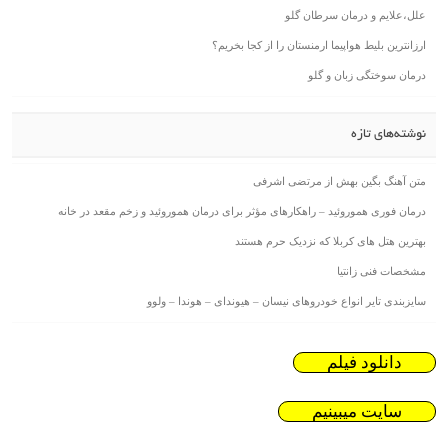
علل،علایم و درمان سرطان گلو
ارزانترین بلیط هواپیما ارمنستان را از کجا بخریم؟
درمان سوختگی زبان و گلو
نوشته‌های تازه
متن آهنگ بگین بهش از مرتضی اشرفی
درمان فوری هموروئید – راهکارهای مؤثر برای درمان هموروئید و زخم مقعد در خانه
بهترین هتل های کربلا که نزدیک حرم هستند
مشخصات فنی زانتیا
سایزبندی تایر انواع خودروهای نیسان – هیوندای – هوندا – ولوو
دانلود فیلم
سایت میبینیم