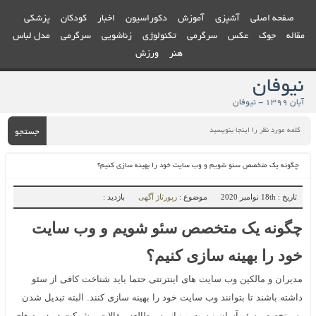
صفحه اصلی
آشپزی
آموزش
دکوراسیون
اخبار
کودکان
پزشکی
مقاله
جوک
عکس
سرگرمی
تکنولوژی
زناشویی
سرگرمی
مدل لباس
هنر
ورزش
نیوفان
آبان ۱۳۹۹ - نیوفان
جستجو
چگونه یک متخصص سئو شویم و وب سایت خود را بهینه سازی کنیم؟
تاریخ : 18th نوامبر 2020
موضوع :
رپورتاژ آگهی
بازدید :
چگونه یک متخصص سئو شویم و وب سایت
خود را بهینه سازی کنیم؟
مدیران و مالکین وب سایت های اینترنتی حتما باید شناخت کافی از سئو
داشته باشند تا بتوانند وب سایت خود را بهینه سازی کنند. البته تبدیل شدن
به متخصص سئو آسان نیست و نیاز به مطالعه مقالات و شرکت در دوره های