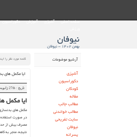
صفحه اصلی
آشپزی
آموزش
دکوراسیون
ورزش
نیوفان
بهمن ۱۴۰۲ - نیوفان
آرشیو موضوعات
آشپزی
ایا مکمل های بد
دکوراسیون
تاریخ : 27th ژانویه 2024
کودکان
مقاله
ایا مکمل ه
مطالب جالب
مکمل ‌های بدنسازی
مطالب خواندنی
در صورت استفاده ن
سایت تفریحی
مصرف بیش از حد اس
نیوفان
نتیجه، منجر به کا
پسرانه