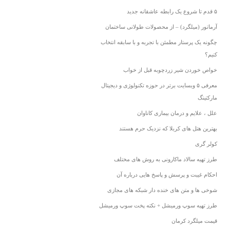
۵ قدم تا شروع یک رابطه عاشقانه جدید
آرماتور (میلگرد) – از محصولات طولانی ساختمان
چگونه یک پرستار مطمئن با تجربه و با سابقه انتخاب
کنیم؟
خواص خوردن شیر زردچوبه قبل از خواب
معرفی ۵ وبسایت برتر در حوزه تکنولوژی و دیجیتال
مارکتینگ
علل ، علایم و درمان بیماری کاناوان
بهترین هتل های کربلا که نزدیک حرم هستند
کولر گری
طرز تهیه سالاد ماکارونی به روش های مختلف
احکام غیبت و پرسش و پاسخ هایی درباره آن
شوخی ها و متن های خنده دار شبکه های مجازی
طرز تهیه سوپ ورمیشل + نکته پخت سوپ ورمیشل
قیمت میلگرد کرمان