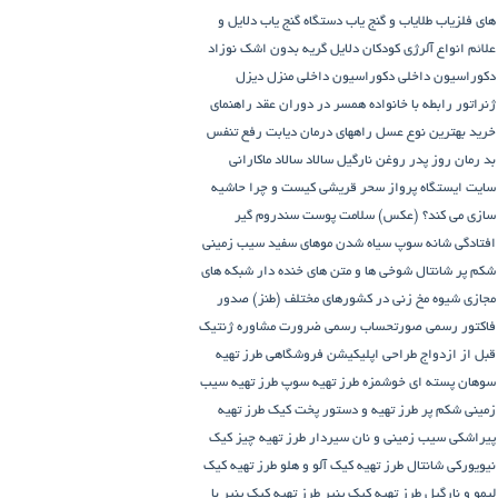
های فلزیاب طلایاب و گنج‌ یاب
دستگاه‌ گنج‌ یاب
دلایل و
علائم انواع آلرژی کودکان
دلایل گریه بدون اشک نوزاد
دکوراسیون داخلی
دکوراسیون داخلی منزل
دیزل
ژنراتور
رابطه با خانواده همسر در دوران عقد
راهنمای
خرید بهترین نوع عسل
راههای درمان دیابت
رفع تنفس
بد
رمان
روز پدر
روغن نارگیل
سالاد
سالاد ماکارانی
سایت ایستگاه پرواز
سحر قریشی کیست و چرا حاشیه
سازی می کند؟ (عکس)
سلامت پوست
سندروم گیر
افتادگی شانه
سوپ
سیاه شدن موهای سفید
سیب زمینی
شکم پر
شانتال
شوخی ها و متن های خنده دار شبکه های
مجازی
شیوه مخ زنی در کشورهای مختلف (طنز)
صدور
فاکتور رسمی
صورتحساب رسمی
ضرورت مشاوره ژنتیک
قبل از ازدواج
طراحی اپلیکیشن فروشگاهی
طرز تهیه
سوهان پسته ای خوشمزه
طرز تهیه سوپ
طرز تهیه سیب
زمینی شکم پر
طرز تهیه و دستور پخت کیک
طرز تهیه
پیراشكی سيب زمينی و نان سیردار
طرز تهیه چیز کیک
نیویورکی شانتال
طرز تهیه کیک آلو و هلو
طرز تهیه کیک
لیمو و نارگیل
طرز تهیه کیک پنیر
طرز تهیه کیک پنیر با