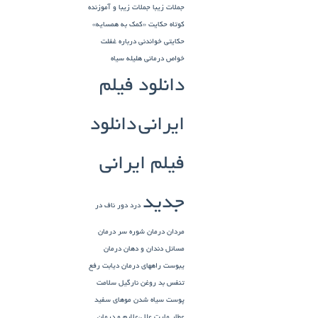
جملات زیبا
جملات زیبا و آموزنده
کوتاه
حکایت «کمک به همسایه»
حکایتی خواندنی درباره غفلت
خواص درمانی هلیله سیاه
دانلود فیلم
ایرانی
دانلود
فیلم ایرانی
جدید
درد دور ناف در
مردان
درمان شوره سر
درمان
مسائل دندان و دهان
درمان
یبوست
راههای درمان دیابت
رفع
تنفس بد
روغن نارگیل
سلامت
پوست
سیاه شدن موهای سفید
عطار مارت
علل،علایم و درمان