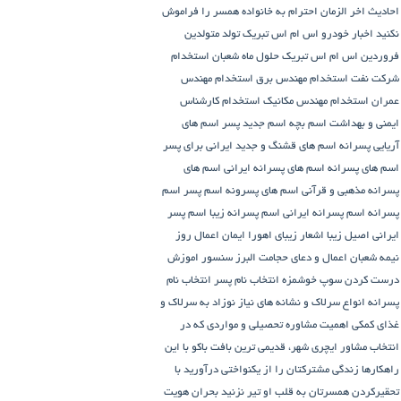
احادیث اخر الزمان
احترام به خانواده همسر را فراموش
نکنید
اخبار خودرو
اس ام اس تبریک تولد متولدین
فروردین
اس ام اس تبریک حلول ماه شعبان
استخدام
شرکت نفت
استخدام مهندس برق
استخدام مهندس
عمران
استخدام مهندس مکانیک
استخدام کارشناس
ایمنی و بهداشت
اسم بچه
اسم جدید پسر
اسم های
آریایی پسرانه
اسم های قشنگ و جدید ایرانی برای پسر
اسم های پسرانه
اسم های پسرانه ایرانی
اسم های
پسرانه مذهبی و قرآنی
اسم های پسرونه
اسم پسر
اسم
پسرانه
اسم پسرانه ایرانی
اسم پسرانه زیبا
اسم پسر
ایرانی اصیل زیبا
اشعار زیبای اهورا ایمان
اعمال روز
نیمه شعبان
اعمال و دعای حجامت
البرز سنسور
اموزش
درست کردن سوپ خوشمزه
انتخاب نام پسر
انتخاب نام
پسرانه
انواع سرلاک و نشانه های نیاز نوزاد به سرلاک و
غذای کمکی
اهمیت مشاوره تحصیلی و مواردی که در
انتخاب مشاور
ایچری شهر، قدیمی ترین بافت باکو
با این
راهکارها زندگی مشترکتان را از یکنواختی درآورید
با
تحقیرکردن همسرتان به قلب او تیر نزنید
بحران هویت