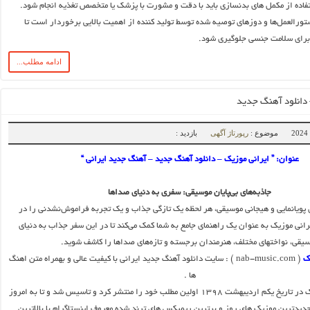
فاده از مکمل ‌های بدنسازی باید با دقت و مشورت با پزشک یا متخصص تغذیه انجام شود.
ورالعمل‌ها و دوزهای توصیه شده توسط تولید کننده از اهمیت بالایی برخوردار است تا
 برای سلامت جنسی جلوگیری شود.
ادامه مطلب...
 دانلود آهنگ جدید
موضوع :
رپورتاژ آگهی
بازدید :
عنوان: ” ایرانی موزیک – دانلود آهنگ جدید – آهنگ جدید ایرانی “
جاذبه‌های بی‌پایان موسیقی: سفری به دنیای صداها
 پویانمایی و هیجانی موسیقی، هر لحظه یک تازگی جذاب و یک تجربه فراموش‌نشدنی را در
یرانی موزیک به عنوان یک راهنمای جامع به شما کمک می‌کند تا در این سفر جذاب به دنیای
یقی، نواختهای مختلف، هنرمندان برجسته و تازه‌های صداها را کاشف شوید.
ک
( nab-music.com ) : سایت دانلود آهنگ جدید ایرانی با کیفیت عالی و بهمراه متن اهنگ
ها .
سایت ایرانی موزیک در تاریخ یکم اردیبهشت ۱۳۹۸ اولین مطلب خود را منتشر کرد و تاسیس شد و تا به امروز
دیدترین موزیک های روز و برترین ریمیکس های ترند شده معروف اینستاگرام با بالاترین