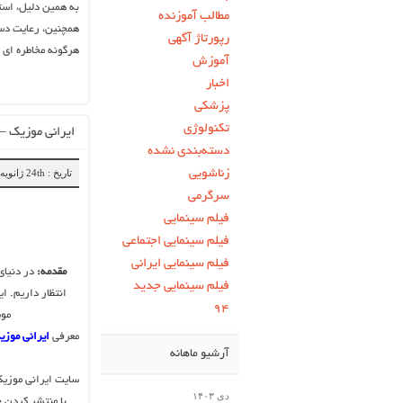
به همین دلیل، است
مطالب آموزنده
همچنین، رعایت دست
رپورتاژ آگهی
هرگونه مخاطره ‌ای
آموزش
اخبار
پزشکی
تکنولوژی
ایرانی موزیک –
دسته‌بندی نشده
زناشویی
تاریخ : 24th ژانویه 2024
سرگرمی
فیلم سینمایی
فیلم سینمایی اجتماعی
فیلم سینمایی ایرانی
مقدمه:
در دنیای
فیلم سینمایی جدید
انتظار داریم. ا
۹۴
موس
معرفی
ایرانی موزی
آرشیو ماهانه
دی ۱۴۰۳
با منتشر کردن ج