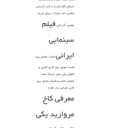
سرطان گلو
علل و درمان نارسایی
تنفسی حاد
غزلیات زیبای مریم
فیلم
جعفری آذرمانی
سینمایی
ایرانی
قیمت موتور برق
قیمت موتور برق گازی
لاغری و
کاهش وزن
متن تبریک نیمه
شعبان
محاسبه قیمت موتور برق
گازی
معرفی ساز نقاره
معرفی کاخ
مروارید یکی