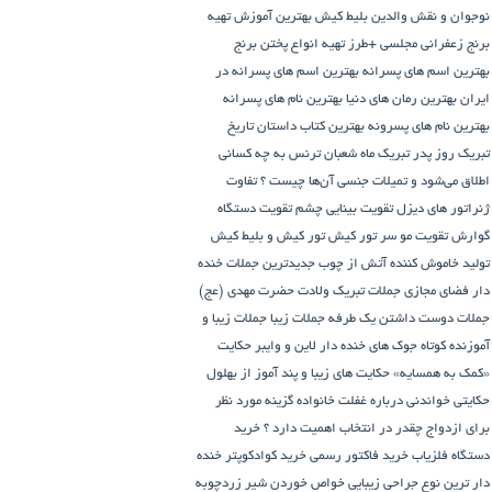
نوجوان و نقش والدین
بلیط کیش
بهترین آموزش تهیه
برنج زعفرانی مجلسی +طرز تهیه انواع پختن برنج
بهترین اسم های پسرانه
بهترین اسم های پسرانه در
ایران
بهترین رمان های دنیا
بهترین نام های پسرانه
بهترین نام های پسرونه
بهترین کتاب داستان تاریخ
تبریک روز پدر
تبریک ماه شعبان
ترنس به چه کسانی
اطلاق می‌شود و تمیلات جنسی آن‌ها چیست ؟
تفاوت
ژنراتور های دیزل
تقویت بینایی چشم
تقویت دستگاه
گوارش
تقویت مو سر
تور کیش
تور کیش و بلیط کیش
تولید خاموش کننده آتش از چوب
جدیدترین جملات خنده
دار فضای مجازی
جملات تبریک ولادت حضرت مهدی (عج)
جملات دوست داشتن یک طرفه
جملات زیبا
جملات زیبا و
آموزنده کوتاه
جوک های خنده دار لاین و وایبر
حکایت
«کمک به همسایه»
حکایت های زیبا و پند آموز از بهلول
حکایتی خواندنی درباره غفلت
خانواده گزینه مورد نظر
برای ازدواج چقدر در انتخاب اهمیت دارد ؟
خرید
دستگاه فلزیاب
خرید فاکتور رسمی
خرید کوادکوپتر
خنده
دار ترین نوع جراحی زیبایی
خواص خوردن شیر زردچوبه