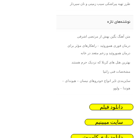
طرز تهیه پیراشکی سیب زمینی و نان سیردار
نوشته‌های تازه
متن آهنگ بگین بهش از مرتضی اشرفی
درمان فوری هموروئید – راهکارهای مؤثر برای
درمان هموروئید و زخم مقعد در خانه
بهترین هتل های کربلا که نزدیک حرم هستند
مشخصات فنی زانتیا
سایزبندی تایر انواع خودروهای نیسان – هیوندای –
هوندا – ولوو
دانلود فیلم
سایت میبینیم
دانلود بازی کامیپوتر