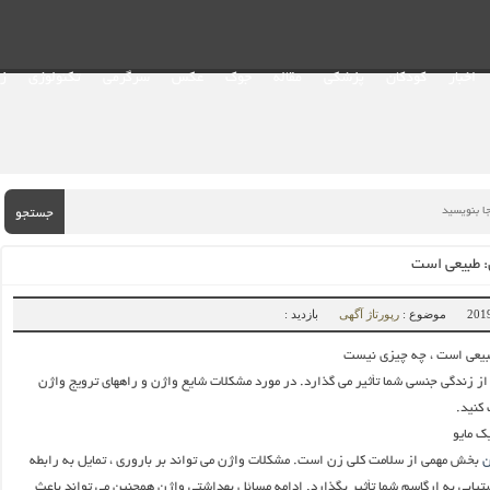
اخبار
کودکان
پزشکی
مقاله
جوک
عکس
سرگرمی
تکنولوژی
ز
جستجو
: طبیعی است
موضوع :
رپورتاژ آگهی
بازدید :
بیعی است ، چه چیزی نیست
 زندگی جنسی شما تأثیر می گذارد. در مورد مشکلات شایع واژن و راههای ترویج واژن
کنید.
ک مایو
ن
بخش مهمی از سلامت کلی زن است. مشکلات واژن می تواند بر باروری ، تمایل به رابطه
تیابی به ارگاسم شما تأثیر بگذارد. ادامه مسائل بهداشتی واژن همچنین می تواند باعث