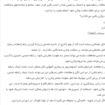
کلات رابطه شود و اعتماد به نفس شما را تحت تأثیر قرار دهد. علائم و نشانه های مشکلات
انید برای حفظ سلامت واژن خود انجام دهید را بدانید.
واژن تأثیر می گذارد؟
ن
زن
بیرونی (ولووا)
نال عضلانی بسته است که از ولو (خارج از ناحیه تناسلی زن) تا گردن رحم (دهانه رحم)
امل مختلفی می توانند بر سلامت واژن شما تأثیر بگذارند ، از جمله:
ه جنسی محافظت نشده می تواند منجر به عفونت مقاربتی شود. رابطه جنسی اجباری یا آسیب
 می تواند منجر به تروما واژن شود.
ا معالجه. شرایطی مانند اندومتریوز و بیماری التهابی لگن ممکن است باعث ایجاد رابطه
زخم ناشی از جراحی لگن و معالجات خاص سرطان نیز می تواند باعث ایجاد رابطه جنسی
ده از برخی آنتی بیوتیک ها خطر عفونت مخمر واژن را افزایش می دهد.
شت زنان. پیشگیری از بارداری ، مانند کاندوم ، دیافراگم و اسپرم کش همراه است ، می
واژن شود. استفاده از اسپری ها ، دئودورانت ها یا دوش ممکن است باعث تحریک شود یا
تر کند.
اگر باردار شوید ، قاعدگی را متوقف می کنید تا بعد از تولد کودک. در دوران بارداری ،