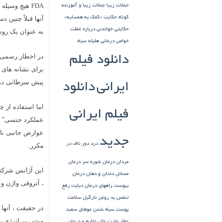
هیچ وسیله غر
جملات زیبا
جملات زیبا و آموزنده
FDA
کوتاه
حکایت «کمک به همسایه»
آنها قبلاً چنین 
حکایتی خواندنی درباره غفلت
به عنوان یک روش
خواص درمانی هلیله سیاه
در اخطار رسمی خو
دانلود فیلم
برای نشانه های ا
پیش سرطانی دهانه
ایرانی
دانلود
اما استفاده از چ
فیلم ایرانی
عملکرد جنسی" م
عوارض جانبی نام
جدید
درد دور ناف در
مکرر.
مردان
درمان شوره سر
درمان
این آژانس شرکته
مسائل دندان و دهان
درمان
، آتروفی واژن 
یبوست
راههای درمان دیابت
رفع
تنفس بد
روغن نارگیل
سلامت
در حقیقت ، آنها 
پوست
سیاه شدن موهای سفید
مبتنی بر انرژی ر
عطار مارت
علل،علایم و درمان