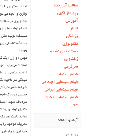
مطالب آموزنده
ایجاد استرس یا مش
رپورتاژ آگهی
واژن و آنچه می تو
آموزش
چه چیزی بر سلامت 
اخبار
اندام تولید مثل ز
پزشکی
دستگاه تولید مثل 
دستگاه تناسلی زن 
تکنولوژی
وولوا
دسته‌بندی نشده
مهبل (واژن) یک کا
زناشویی
امتداد می یابد. عو
سرگرمی
ارتباط جنسی. رابط
فیلم سینمایی
دیدگی در ناحیه لگن
فیلم سینمایی اجتماعی
شرایط خاص درمانی ی
فیلم سینمایی ایرانی
جنسی دردناک شود. 
فیلم سینمایی جدید
دردناک شود. استفا
۹۴
کنترل تولد و بهدا
تواند باعث تحریک 
آرشیو ماهانه
تحریک موجود را بد
بارداری و زایمان. 
دی ۱۴۰۳