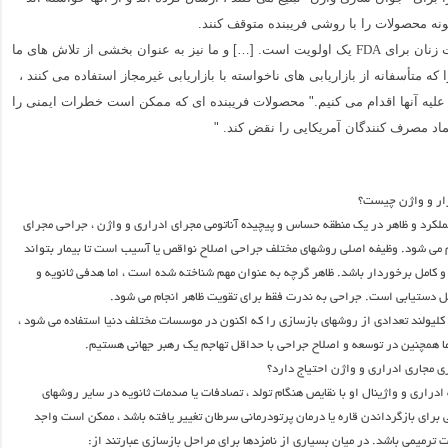
گونه محصولات را با روشی فریبنده متوقف کنند.
زنان برای
یک اولویت است. […] و ما نیز به عنوان بخشی از تلاش های ما
FDA
ا که متأسفانه از بازاریابی های ناخواسته با بازاریابی غیرمجاز استفاده می کنند ،
لیه آنها اقدام می کنیم." محصولات فریبنده ای که ممکن است خطرات ایمنی را
ماد مصرف کنندگان آمریکایی را نقض کند. "
رار و واژن چیست؟
ملکرد و ظاهر در یک منطقه حساس و پیچیده آناتومی مجرای ادراری و واژن ، جراحی مجرای
م می شود. وظیفه اصلی روشهای مختلف جراحی اصلاح نواقص یا آسیب است تا بیمار بتواند
و کامل برخوردار باشد. ظاهر گرچه به عنوان مهم شناخته شده است ، اما هدفی ثانویه و
ل دستیابی است. جراحی به ندرت فقط برای تقویت ظاهر انجام می شود.
کلیولند تعدادی از روشهای بازسازی را که اکنون در موسسات مختلف دنیا استفاده می شود ،
ما همچنین در توسعه و اصلاح جراحی با حداقل تهاجم یک رهبر جهانی هستیم.
ی مجاری ادراری و واژن احتیاج دارد؟
ادراری و واژینال او با نقایص هنگام تولد ، تصادفات یا صدمات ثانویه در سایر روشهای
 برای بازگرداندن قاره یا درمان پرتودرمانی سرطان تغییر یافته باشد ، ممکن است واجد
 ترمیمی باشد. در میان بسیاری از نامزدها برای مراحل بازسازی عبارتند از: