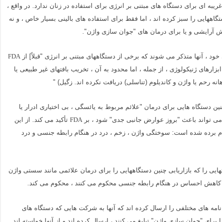
یبه ای برای دستگاه های مبتنی بر انرژی برای استفاده در زنان ندارد. در واقع ،
دستگاههایی را سبز کرده اند ، اما فقط برای استفاده های بالینی بسیار خاص ، و نه
 آرایشی و یا برای درمان های "جوان سازی واژن".
د ، آنها متذکر می شوند که برخی از دستگاههای مبتنی بر انرژی "قبلاً] از
FDA
بزارهای ژنیکولوژی ، از جمله ، اما محدود به آن ، تخریب بافتهای غیر طبیعی یا
 رحم یا واژن و کاندیلوم (تناسلی) دریافت نکرده اند. زگیل) "
نین دستگاه هایی برای درمان "علائم مربوط به یائسگی ، بی اختیاری ادرار یا
ی تواند باعث "بروز عوارض جانبی جدی" شود ، بر
تأکید می کند. از این
FDA
 برده شده است: سوختگی واژن ، زخم ، درد در هنگام رابطه جنسی و درد
ایی را که بازاریابی چنین دستگاههایی را برای درمان علائمی مانند سستی واژن
و کاهش احساس در هنگام رابطه جنسی محکوم می کنند ، محکوم می کند.
نامه های مختلفی را ارسال کرده اند که آنها به شرکت هایی که دستگاه های
ا برای "جوان سازی واژن" تبلیغ می کنند ، ارسال کرده اند و از آنها خواسته اند