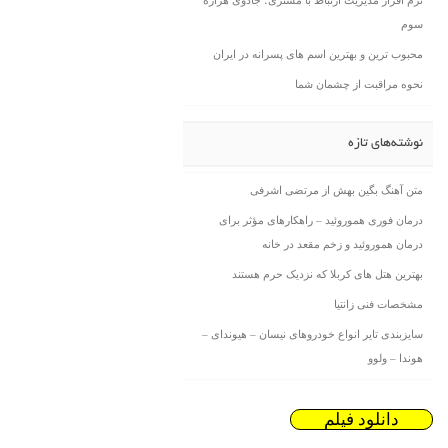
نرم افزار مدیریت ارتباط با مشتری؛ جادوی هزاره
سوم
محبوب ترین و بهترین اسم های پسرانه در ایران
نحوه مراقبت از چشمان شما
نوشته‌های تازه
متن آهنگ بگین بهش از مرتضی اشرفی
درمان فوری هموروئید – راهکارهای مؤثر برای
درمان هموروئید و زخم مقعد در خانه
بهترین هتل های کربلا که نزدیک حرم هستند
مشخصات فنی زانتیا
سایزبندی تایر انواع خودروهای نیسان – هیوندای –
هوندا – ولوو
دانلود فیلم