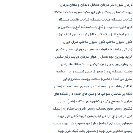
درمان شوره سر
درمان مسائل دندان و دهان
درمان
یبوست
دستور پخت و طرز تهیه کیک میوه خشک
دستگاه
فلزیاب
دستگاه‌ طلایاب
دستگاه‌ فلزیاب طلایاب
دستگاه‌
های فلزیاب طلایاب و گنج‌ یاب
دستگاه‌ گنج‌ یاب
دلایل و
علائم انواع آلرژی کودکان
دلایل گریه بدون اشک نوزاد
دکوراسیون داخلی
دکوراسیون داخلی منزل
دیزل
ژنراتور
رابطه با خانواده همسر در دوران عقد
راهنمای
خرید بهترین نوع عسل
راههای درمان دیابت
رفع تنفس
بد
رمان
روز پدر
روغن نارگیل
سالاد
سالاد ماکارانی
سایت ایستگاه پرواز
سحر قریشی کیست و چرا حاشیه
سازی می کند؟ (عکس)
سلامت پوست
سندروم گیر
افتادگی شانه
سوپ
سیاه شدن موهای سفید
سیب زمینی
شکم پر
شانتال
شوخی ها و متن های خنده دار شبکه های
مجازی
شیوه مخ زنی در کشورهای مختلف (طنز)
صدور
فاکتور رسمی
صورتحساب رسمی
ضرورت مشاوره ژنتیک
قبل از ازدواج
طراحی اپلیکیشن فروشگاهی
طرز تهیه
سوهان پسته ای خوشمزه
طرز تهیه سوپ
طرز تهیه سیب
زمینی شکم پر
طرز تهیه و دستور پخت کیک
طرز تهیه