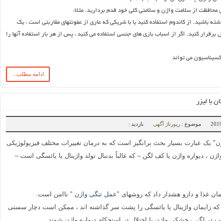
 محافظت از سلامت واژن و سلامتی کلی خود قدم بردارید. مثلا:
 باشید. از کاندوم استفاده کنید یا با شریکی که عاری از عفونتهای مقاربتی است ، یک
ل برقرار کنید. اگر از اسباب بازی های جنسی استفاده می کنید ، پس از هر بار استفاده آنها را
کسیناسیون می تواند
ادامه مطلب...
ن با لیزر
موضوع :
رپورتاژ آگهی
بازدید :
ن
" یک عبارت بسیار بحث برانگیز است که به درمان تغییرات مختلف فیزیولوژیکی
ژن ، دیواره واژن یا کف لگن – که غالباً بدنبال تولد واژینال یا یائسگی است –
ان غذا و دارو هشدار داد که روشهای "
عمل تنگی واژن
" ناامن است.
 که زایمان واژینال یا یائسگی را پشت سر گذاشته اند ، ممکن است دچار سستی
یب در لگن ، خشکی واژن یا اختلال در استحکام دیواره واژن شوند.