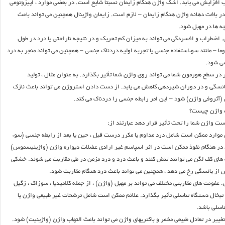
افزایش می یابد. اشک واژن هنگام زایمان نسبتاً شایع است. در بعضی موارد ، اپیزوتومی
ر بافت دهانه واژن هنگام زایمان – لازم است. زایمان واژینال همچنین می تواند باعث
 ها در مهبل شود.
 اضطراب و افسردگی می تواند به میزان کم تحریک و در نتیجه ناراحتی یا درد در طول
ما – مانند سوءاستفاده جنسی یا تجربه اولیه دردناک جنسی – همچنین می تواند منجر به درد
سی شود.
در سطح هورمون شما می تواند روی واژن شما تأثیر بگذارد. به عنوان مثال ، تولید
ئسگی و در دوران شیردهی کاهش می یابد. از دست دادن استروژن می تواند باعث نازک
تروفی واژن) شود – این امر رابطه جنسی را دردناک می کند.
ت واژن چیست؟
ت واژن شما را تحت تأثیر قرار دهد عبارتند از:
وارد ممکن است شامل درد مداوم یا مکرر درست قبل ، حین یا بعد از رابطه جنسی (سوء
در هنگام نفوذ ممکن است در اثر اسپاسم غیر ارادی عضلات دیواره واژن (واژینیسموس)
 های کف لگن می توانند تنش کنند و باعث درد و درد مزمن در طی مقاربت می شوند. خشکی
 از یائسگی رخ می دهد ، همچنین می تواند باعث درد هنگام مقاربت شود.
 عفونت های مقاربتی مختلف می تواند بر مهبل (واژن) ، از جمله کلامیدیا ، سوزاک ، زگیل
تبخال دستگاه تناسلی تأثیر بگذارد. علائم ممکن است شامل ترشحات غیر طبیعی واژن یا
اسلی باشد.
غییر در تعادل طبیعی مخمر و باکتریهای واژن می تواند باعث التهاب واژن (واژینیت) شود.