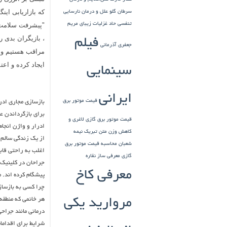
که بازاریابی این
سرطان گلو
علل و درمان نارسایی
تنفسی حاد
غزلیات زیبای مریم
"پیشرفت سلامت 
، بازیگران بدی ر
فیلم
جعفری آذرمانی
مراقب هستیم و ع
ایجاد کرده و اعت
سینمایی
ایرانی
قیمت موتور برق
بازسازی مجاری اد
برای بازگرداندن ع
قیمت موتور برق گازی
لاغری و
ادرار و واژن انجا
کاهش وزن
متن تبریک نیمه
از یک زندگی سالم 
شعبان
محاسبه قیمت موتور برق
اغلب به راحتی قاب
گازی
معرفی ساز نقاره
جراحان در کلینیک 
معرفی کاخ
پیشگام کرده اند. 
چرا کسی به بازساز
هر خانمی که منطقه 
مروارید یکی
درمانی مانند جراحی
شرایط برای اقدامات