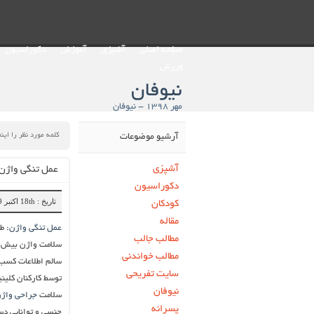
صفحه اصلی
آشپزی
آموزش
دکوراسیون
ورزش
نیوفان
مهر ۱۳۹۸ - نیوفان
آرشیو موضوعات
آشپزی
عمل تنگی واژن
دکوراسیون
تاریخ : 18th اکتبر 2019
کودکان
مقاله
عمل تنگی واژن
: ط
مطالب جالب
سلامت واژن بیش از
مطالب خواندنی
سالم اطلاعات کسب 
سایت تفریحی
توسط کارکنان کلینی
نیوفان
سلامت
جراحی واژ
پسرانه
جنسی و توانایی دس