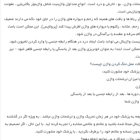
حات واژن ، بو ، خارش و درد است. انواع متداول واژینیت شامل واژینوز باکتریایی ، عفونت
مونیازیس است.
 رباط ها و بافت های همبند که رحم و دیواره های واژن را در جای خود نگه می دارند ضعیف
حم ، مثانه ، رکتوم یا دیواره های واژن لغزش پیدا کند (پرولاپس). این ممکن است باعث
م سرفه و عطسه یا برآمدگی در واژن شود.
کیست واژینال می تواند باعث ایجاد درد در هنگام رابطه جنسی یا وارد کردن تامپون شود.
مکن است ابتدا به عنوان خونریزی واژن بعد از یائسگی یا رابطه جنسی ظاهر شود – نیز
ست.
لات
عمل تنگ کردن واژن
چیست؟
پزشک خود مشورت کنید:
یا میزان ترشحات واژن
ژن
وره ها ، بعد از رابطه جنسی یا بعد از یائسگی
 واژن شما
جعه به پزشک خود در هر زمان تحریک واژن و ترشحات واژن نباشد ، به ویژه اگر در گذشته
نال مبتلا شده باشید و علائم و علائمی مشابه را تجربه کرده اید. با این حال ، اگر تصمیم به
بدون نسخه و علائم خود را برطرف نکردید ، با پزشک خود مشورت کنید.
تن واژن چه کاری می توانم انجام دهم؟