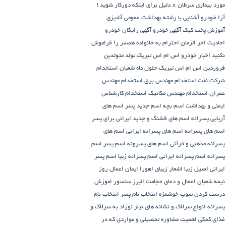
مورد بیماری سرطان
8 دلیل برای اینکه دورکار شوید !
آرا خودرو
آشنایی با رشته بهداشت عمومی
آشپزی
آموزش پخت کیک
آگهی خودرو
آگهی رایگان خودرو
احادیث اخر الزمان
احترام به خانواده همسر را فراموش
نکنید
اخبار خودرو
اس ام اس تبریک تولد متولدین
فروردین
اس ام اس تبریک حلول ماه شعبان
استخدام
شرکت نفت
استخدام مهندس برق
استخدام مهندس
عمران
استخدام مهندس مکانیک
استخدام کارشناس
ایمنی و بهداشت
اسم بچه
اسم جدید پسر
اسم های
آریایی پسرانه
اسم های قشنگ و جدید ایرانی برای پسر
اسم های پسرانه
اسم های پسرانه ایرانی
اسم های
پسرانه مذهبی و قرآنی
اسم های پسرونه
اسم پسر
اسم
پسرانه
اسم پسرانه ایرانی
اسم پسرانه زیبا
اسم پسر
ایرانی اصیل زیبا
اشعار زیبای اهورا ایمان
اعمال روز
نیمه شعبان
اعمال و دعای حجامت
البرز سنسور
اموزش
درست کردن سوپ خوشمزه
انتخاب نام پسر
انتخاب نام
پسرانه
انواع سرلاک و نشانه های نیاز نوزاد به سرلاک و
غذای کمکی
اهمیت مشاوره تحصیلی و مواردی که در