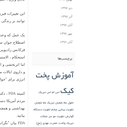
دی ۱۳۹۷
این تغییرات فیزی
آذر ۱۳۹۷
توانند بر زندگی
آبان ۱۳۹۷
مهر ۱۳۹۷
یک عمل که وعده 
آبان ۱۳۹۶
اصطلاح جوان سازی
فرکانس رادیویی 
استحکام ، الاستی
برچسب‌ها
اما اثربخشی و ا
و داروی ایالات م
آموزش پخت
انرژی برای "جوان
کیک
اس ام اس تبریک
کمیته
، دکتر
FDA
مردم آمریکا دست
حلول ماه شعبان
تبریک ماه شعبان
بهداشتی و همچنی
تقویت بینایی چشم
تقویت دستگاه
بیانیه.
گوارش
تقویت مو سر
جملات
بیان "نگران
FDA
تبریک ولادت حضرت مهدی (عج)