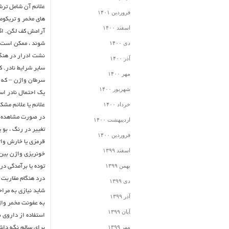
علائم آن شامل ترش
فروردین ۱۴۰۱
های مخمر و تریکو
اسفند ۱۴۰۰
آرامش کف لگن. اگر
دی ۱۴۰۰
شوند ، ممکن است ر
نشت ادرار در هنگا
آذر ۱۴۰۰
سایر شرایط نادر. 
مهر ۱۴۰۰
سرطان واژن – که م
شهریور ۱۴۰۰
یک احتمال نادر ا
خرداد ۱۴۰۰
علائم یا علائم مشک
در صورت مشاهده 
اردیبهشت ۱۴۰۰
تغییر در رنگ ، بو 
فروردین ۱۴۰۰
قرمزی یا خارش وا
اسفند ۱۳۹۹
خونریزی واژن بین د
بهمن ۱۳۹۹
توده یا برآمدگی در
درد هنگام مقاربت
دی ۱۳۹۹
شاید نیازی به مرا
آذر ۱۳۹۹
به عفونت مخمر واژی
آبان ۱۳۹۹
استفاده از داروی 
مهر ۱۳۹۹
برای سالم نگه داش