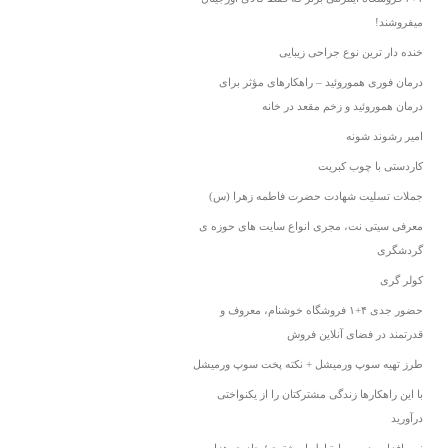
میفروشند!
خنده دار ترین نوع جراحی زیبایی
درمان فوری هموروئید – راهکارهای مؤثر برای
درمان هموروئید و زخم مقعد در خانه
امیر رشوند شونه
کاردستی با چوب کبریت
جملات تسلیت شهادت حضرت فاطمه زهرا (س)
معرفی سیتی نت، مجری انواع سایت های حوزه ی
گردشگری
کولر گری
حضور جدی ۴+۱ فروشگاه خوشنام، معروف و
قدرتمند در فضای آنلاین فروش
طرز تهیه سوپ ورمیشل + نکته پخت سوپ ورمیشل
با این راهکارها زندگی مشترکتان را از یکنواختی
درآورید