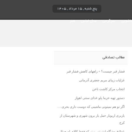
پنج شنبه , ۱۵ مرداد , ۱۴۰۵
ناشویی
سرگرمی
مدل لباس
هنر
مطالب تصادفی
فشار قبر چیست؟ + راههای کاهش فشار قبر
غزلیات زیبای مریم جعفری آذرمانی
انتخاب مرکز کاشت ناخن
دستور تهیه خرما پلو غذای سنتی اهواز
اگر تو هم نمیتونی ماشینی که دوست داری بخری….
باربری اریوبار حمل بار برون شهری و شهرستان از
کرج
۴+۱ فروشگاه اینترنتی برتر که فقط کالای اورجینال