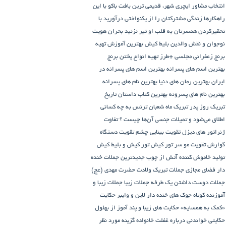
انتخاب مشاور
ایچری شهر، قدیمی ترین بافت باکو
با این
راهکارها زندگی مشترکتان را از یکنواختی درآورید
با
تحقیرکردن همسرتان به قلب او تیر نزنید
بحران هویت
نوجوان و نقش والدین
بلیط کیش
بهترین آموزش تهیه
برنج زعفرانی مجلسی +طرز تهیه انواع پختن برنج
بهترین اسم های پسرانه
بهترین اسم های پسرانه در
ایران
بهترین رمان های دنیا
بهترین نام های پسرانه
بهترین نام های پسرونه
بهترین کتاب داستان تاریخ
تبریک روز پدر
تبریک ماه شعبان
ترنس به چه کسانی
اطلاق می‌شود و تمیلات جنسی آن‌ها چیست ؟
تفاوت
ژنراتور های دیزل
تقویت بینایی چشم
تقویت دستگاه
گوارش
تقویت مو سر
تور کیش
تور کیش و بلیط کیش
تولید خاموش کننده آتش از چوب
جدیدترین جملات خنده
دار فضای مجازی
جملات تبریک ولادت حضرت مهدی (عج)
جملات دوست داشتن یک طرفه
جملات زیبا
جملات زیبا و
آموزنده کوتاه
جوک های خنده دار لاین و وایبر
حکایت
«کمک به همسایه»
حکایت های زیبا و پند آموز از بهلول
حکایتی خواندنی درباره غفلت
خانواده گزینه مورد نظر