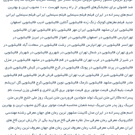
ضد فضولی برای نمایشگرهای کامپیوتر از راه رسید
فهرست ۱۰۰ محبوب ترین و بهترین
اسم های پسرانه در ایران
فیلم
فیلم سینمایی
فیلم سینمایی ایرانی
فیلم سینمایی ایرانی
جدید
فیلم مغزهای کوچک زنگ زده
قالیشویی آنلاین
قالیشویی ادیب
قالیشویی اصفهان
قالیشویی ایران مشهد
قالیشویی ایران مهر
قالیشویی بانو
قالیشویی تهران
قالیشویی
تهرانپارس
قالیشویی در اصفهان
قالیشویی در اهواز
قالیشویی در تبریز
قالیشویی در
تهرانسر
قالیشویی در تهرانپارس
قالیشویی در رشت
قالیشویی در سعادت آباد
قالیشویی در
شرق تهران
قالیشویی در شمال تهران
قالیشویی در شهرری
قالیشویی در شهریار
قالیشویی
در شیراز
قالیشویی در غرب تهران
قالیشویی در قم
قالیشویی در مشهد
قالیشویی در منزل
قالیشویی در پرند
قالیشویی در پونک
قالیشویی در کرج
قالیشویی در کیش
قالیشویی شرق
تهران
قالیشویی شیراز
قالیشویی غرب تهران
قالیشویی فرش قرمز
قالیشویی قم
قالیشویی
مادر
قالیشویی مشهد
قالیشویی نارمک
قالیشویی نوین
قالیشویی کرج
قالیشویی گل ابریشم
قیمت بلیط کیش
قیمت موتور برق
قیمت موتور برق گازی
لاغری و کاهش وزن
لیست نام
پسرانه
ماکارانی
متن تبریک تولد متولدین فروردین
متن تبریک روز ملی خلیج فارس
متن
تبریک روز پدر
متن تبریک نیمه شعبان
محاسبه قیمت موتور برق گازی
محبوب ترین و بهترین
اسم های پسرانه در ایران
مدل کابینت
مشهور ترین رمان های جهان
معرفی رشته مهندسی
الکترونیک
معرفی رمان
معرفی ساز نقاره
معرفی کاخ مروارید یکی از باارزش ترین کاخ های
ایران
معرفی کتاب
معرفی کتاب رمان
معروف ترین رمان های جهان
معروف ترین رمان های