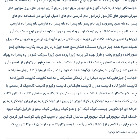
جهان: ۱۰۰ بهترین کتاب داستان تاریخ که شاهکارند
مغزهای کوچک زنگ زده
منصرف شدن
خواستگار
مواد لازم کیک آلو و هلو
موتور برق
موتور برق گازی
موتور های برق
موتور های
دیزلی
موتور های گازسوز ژنراتور
نام فارسی
نام های اصیل ایرانی در شاهنامه
نام های
پسرانه
نام های پسرونه زیبا
نام پسر
نام پسرانه
نام پسرانه فارسی
نام پسرانه فارسی
جدید
نام پسرونه
نشانه های کودک لوس و نحوه برخورد با کودک لوس
نوع سبک زندگی
ژن‌ها را تغییر می‌دهد
نکات طرز تهیه سوپ
نکاتی برای نگهداری از مرغ و خروس
نکا دیزل
هلیله سیاه
همه چیز درباره دستگاه فشارسنج
همه چیز درباره‌ی پرده بکارت تیغه‌ای (دو
سوراخه)
وکیوم
پخت و طرز تهیه کی
پرده زبرا
پرده های زبرا شرکت فتودراپه
پسرانه
پهپاد
پیام تبریک نیمه شعبان
پیامک فاتحه برای اموات در شب جمعه
چطور می توان از افسردگی
خلاص شد و یا آن را درمان کرد
چگونه خجالت خود را کنار بگذاریم؟ ( 12 روش مقابله با
خجالت )
چیزهایی که نباید دیگران از زندگی مشترکتان بدانند
کابینت
کابینت آشپزخانه
کابینت اشپزخانه
کابینت مدرن
کابینت هایگلاس
کابینت وکیوم
کابینت کلاسیک
کاردستی با
چوب کبریت
کار کده
کاهش تلفات با بالابردن ایمنی در کارگاه های صنعتی
کتاب داستان
کتاب
رمان
کمک به همسایه
کوادکوپتر
کوادکوپتر دوربین دار
کواد کوپترهای ارزان
کوادکوپترهای
حرفه ای
کوادکوپتر چیست
کیک
کیک آلو و هلو
کیک ریواس
کیک لیمو و نارگیل
کیک میوه
خشک
کیک نیویورکی
کیک نیویورکی شانتال
کیک پنیر با سیب
گنج‌ یاب
گوشت
گیر کردن این
خانم چاق در تاکسی
۱۴ نشانه که می‌گوید با همسرتان تفاهم دارید
۵ قدم تا شروع یک
رابطه عاشقانه جدید