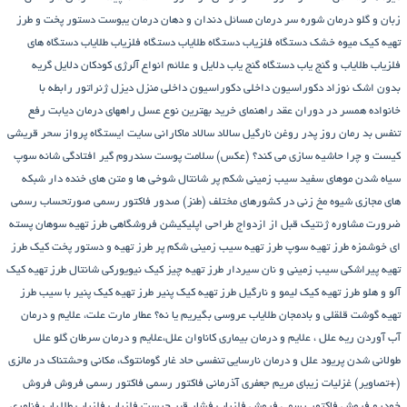
زبان و گلو
درمان شوره سر
درمان مسائل دندان و دهان
درمان یبوست
دستور پخت و طرز
تهیه کیک میوه خشک
دستگاه فلزیاب
دستگاه‌ طلایاب
دستگاه‌ فلزیاب طلایاب
دستگاه‌ های
فلزیاب طلایاب و گنج‌ یاب
دستگاه‌ گنج‌ یاب
دلایل و علائم انواع آلرژی کودکان
دلایل گریه
بدون اشک نوزاد
دکوراسیون داخلی
دکوراسیون داخلی منزل
دیزل ژنراتور
رابطه با
خانواده همسر در دوران عقد
راهنمای خرید بهترین نوع عسل
راههای درمان دیابت
رفع
تنفس بد
رمان
روز پدر
روغن نارگیل
سالاد
سالاد ماکارانی
سایت ایستگاه پرواز
سحر قریشی
کیست و چرا حاشیه سازی می کند؟ (عکس)
سلامت پوست
سندروم گیر افتادگی شانه
سوپ
سیاه شدن موهای سفید
سیب زمینی شکم پر
شانتال
شوخی ها و متن های خنده دار شبکه
های مجازی
شیوه مخ زنی در کشورهای مختلف (طنز)
صدور فاکتور رسمی
صورتحساب رسمی
ضرورت مشاوره ژنتیک قبل از ازدواج
طراحی اپلیکیشن فروشگاهی
طرز تهیه سوهان پسته
ای خوشمزه
طرز تهیه سوپ
طرز تهیه سیب زمینی شکم پر
طرز تهیه و دستور پخت کیک
طرز
تهیه پیراشكی سيب زمينی و نان سیردار
طرز تهیه چیز کیک نیویورکی شانتال
طرز تهیه کیک
آلو و هلو
طرز تهیه کیک لیمو و نارگیل
طرز تهیه کیک پنیر
طرز تهیه کیک پنیر با سیب
طرز
تهیه گوشت قلقلی و بادمجان
طلایاب
عروسی بگیریم یا نه؟
عطار مارت
علت، علایم و درمان
آب آوردن ریه
علل ، علایم و درمان بیماری کاناوان
علل،علایم و درمان سرطان گلو
علل
طولانی شدن پریود
علل و درمان نارسایی تنفسی حاد
غار گومانتوگ، مکانی وحشتناک در مالزی
(+تصاویر)
غزلیات زیبای مریم جعفری آذرمانی
فاکتور رسمی
فاکتور رسمی فروش
فروش
خودرو
فروش فاکتور رسمی
فروش فلزیاب
فشار قبر چیست
فلزیاب
فلزیاب طلا یاب
فناوری