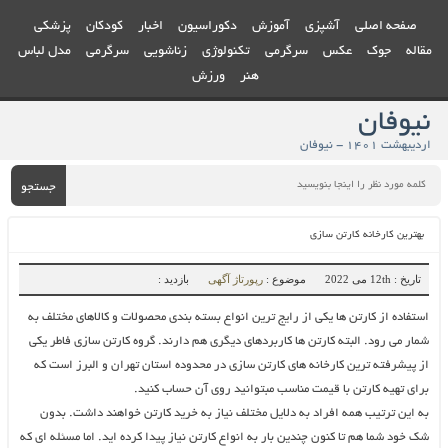
صفحه اصلی
آشپزی
آموزش
دکوراسیون
اخبار
کودکان
پزشکی
مقاله
جوک
عکس
سرگرمی
تکنولوژی
زناشویی
سرگرمی
مدل لباس
هنر
ورزش
نیوفان
اردیبهشت ۱۴۰۱ - نیوفان
جستجو
بهترین کارخانه کارتن سازی
تاریخ : 12th می 2022
موضوع :
رپورتاژ آگهی
بازدید :
استفاده از کارتن ها یکی از رایج ترین انواع بسته بندی محصولات و کالاهای مختلف به
شمار می رود. البته کارتن ها کاربردهای دیگری هم دارند. گروه کارتن سازی فاطر یکی
از پیشرفته ترین کارخانه های کارتن سازی در محدوده استان تهران و البرز است که
برای تهیه کارتن با قیمت مناسب مبتوانید روی آن حساب کنید.
به این ترتیب همه افراد به دلایل مختلف نیاز به خرید کارتن خواهند داشت. بدون
شک خود شما هم تا کنون چندین بار به انواع کارتن نیاز پیدا کرده اید. اما مسئله ای که