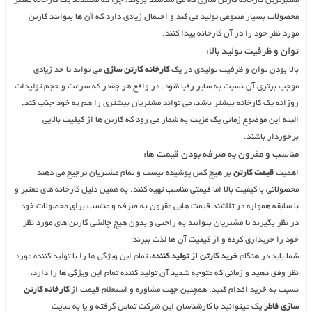
معتبرترین کارخانه کارتن سازی که می شناسند بروند. چرا که معتقدند یک کارخانه معتبر
محصولات بسیار متنوعی تولید می کند و احتمال زیادی دارد که آن ها بتوانند کارتن
مورد نظر خود را در آن کارخانه پیدا کنند.
توان و ظرفیت تولید بالا:
بالا بودن توان و ظرفیت تولیدی در یک
کارخانه کارتن سازی
می تواند تا حد زیادی
موجب برتری آن نسبت به سایر رقبا شود. در واقع هر چقدر که سرعت و حجم تولیدات
روزانه یک کارخانه بیشتر باشد، می تواند مشتریان بیشتری را هم به خود جذب کند.
البته این موضوع زمانی یک مزیت به شمار می رود که کارتن ها از کیفیت بالایی
برخوردار باشند.
مناسب و مقرون به صرفه بودن قیمت ها:
اهمیت
قیمت کارتن
بر هیچ کس پوشیده نیست و تمام مشتریان ترجیح می دهند
محصولاتی با کیفیت بالا اما قیمتی مناسب تهیه کنند. به همین دلیل کارخانه های معتبر و
با سابقه همواره در تلاشند قیمت هایی مقرون به صرفه و مناسب برای محصولات خود
در نظر بگیرند تا مشتریان بتوانند به راحتی و بدون هیچ چالشی کارتن های مورد نظر
خود را خریداری کرده و از کیفیت آن ها لذت ببرند!
شما باید در هنگام
خرید کارتن از تولید کننده
، تمام این ویژگی ها را با تولید کننده مورد
نظر وفق دهید و زمانی که متوجه شدید آن تولید کننده تمام این ویژگی ها را دارد،
نسبت به خرید اقدام کنید. همچنین جهت مشاوره و استعلام قیمت از
کارخانه کارتن
سازی فاطر
پک میتوانید با کارشناسان این شرکت تماس گرفته و یا به سایت