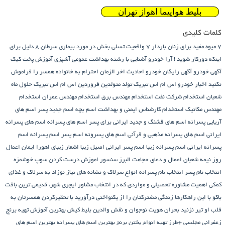
بلیط هواپیما اهواز تهران
کلمات کلیدی
7 میوه مفید برای زنان باردار
7 واقعیت تسلی بخش در مورد بیماری سرطان
8 دلیل برای
اینکه دورکار شوید !
آرا خودرو
آشنایی با رشته بهداشت عمومی
آشپزی
آموزش پخت کیک
آگهی خودرو
آگهی رایگان خودرو
احادیث اخر الزمان
احترام به خانواده همسر را فراموش
نکنید
اخبار خودرو
اس ام اس تبریک تولد متولدین فروردین
اس ام اس تبریک حلول ماه
شعبان
استخدام شرکت نفت
استخدام مهندس برق
استخدام مهندس عمران
استخدام
مهندس مکانیک
استخدام کارشناس ایمنی و بهداشت
اسم بچه
اسم جدید پسر
اسم های
آریایی پسرانه
اسم های قشنگ و جدید ایرانی برای پسر
اسم های پسرانه
اسم های پسرانه
ایرانی
اسم های پسرانه مذهبی و قرآنی
اسم های پسرونه
اسم پسر
اسم پسرانه
اسم
پسرانه ایرانی
اسم پسرانه زیبا
اسم پسر ایرانی اصیل زیبا
اشعار زیبای اهورا ایمان
اعمال
روز نیمه شعبان
اعمال و دعای حجامت
البرز سنسور
اموزش درست کردن سوپ خوشمزه
انتخاب نام پسر
انتخاب نام پسرانه
انواع سرلاک و نشانه های نیاز نوزاد به سرلاک و غذای
کمکی
اهمیت مشاوره تحصیلی و مواردی که در انتخاب مشاور
ایچری شهر، قدیمی ترین بافت
باکو
با این راهکارها زندگی مشترکتان را از یکنواختی درآورید
با تحقیرکردن همسرتان به
قلب او تیر نزنید
بحران هویت نوجوان و نقش والدین
بلیط کیش
بهترین آموزش تهیه برنج
زعفرانی مجلسی +طرز تهیه انواع پختن برنج
بهترین اسم های پسرانه
بهترین اسم های