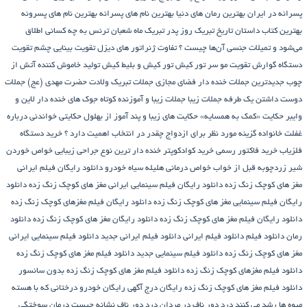
پسرانه در ایران
بهترین رمان های دنیا
بهترین نام های پسرانه
بهترین نام های پسرونه
بهترین کتاب داستان تاریخ
تبریک روز پدر
تبریک ماه شعبان
ترنس به چه کسانی اطلاق
می‌شود و تمیلات جنسی آن‌ها چیست ؟
تفاوت ژنراتور های دیزل
تقویت بینایی چشم
تقویت
دستگاه گوارش
تقویت مو سر
تور کیش
تور کیش و بلیط کیش
تولید خاموش کننده آتش از
چوب
جدیدترین جملات خنده دار فضای مجازی
جملات تبریک ولادت حضرت مهدی (عج)
جملات
دوست داشتن یک طرفه
جملات زیبا
جملات زیبا و آموزنده کوتاه
جوک های خنده دار لاین و
وایبر
حکایت «کمک به همسایه»
حکایت های زیبا و پند آموز از بهلول
حکایتی خواندنی درباره
غفلت
خانواده گزینه مورد نظر برای ازدواج چقدر در انتخاب اهمیت دارد ؟
خرید دستگاه
فلزیاب
خرید فاکتور رسمی
خرید کوادکوپتر
خنده دار ترین نوع جراحی زیبایی
خواص خوردن
شیر زردچوبه قبل از خواب
خواص درمانی هلیله سیاه
خودرو
دانلود رایگان فیلم ایرانی
مغز های کوچک زنگ زده
دانلود رایگان فیلم سینمایی ایرانی مغز های کوچک زنگ زده
دانلود
رایگان فیلم سینمایی مغز های کوچک زنگ زده
دانلود رایگان فیلم مغزهای کوچک زنگ زده
دانلود رایگان فیلم مغز های کوچک زنگ زده
دانلود رایگان مغز های کوچک زنگ زده
دانلود
رمان
دانلود فیلم
دانلود فیلم ایرانی
دانلود فیلم ایرانی جدید
دانلود فیلم سینمایی ایرانی
مغز های کوچک زنگ زده
دانلود فیلم سینمایی جدید
دانلود فیلم مغز های کوچک زنگ زده
دانلود فیلم مغزهای کوچک زنگ زده
دانلود فیلم مغز های کوچک زنگ زده بدون سانسور
دانلود فیلم مغز های کوچک زنگ زده رایگان
درج آگهی رایگان خودرو
درختانی که با هسته
میوه ها رشد می کنند
درد دور ناف در مردان
درد دور ناف نشانه چیست
درمان سوختگی