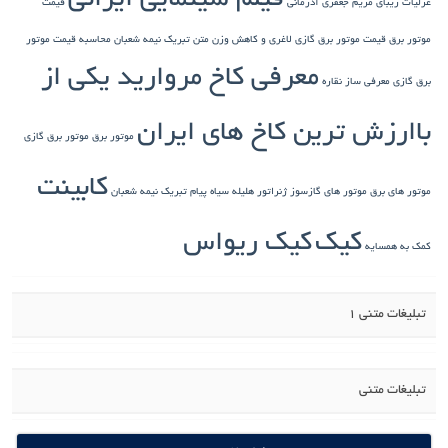
فیلم سینمایی ایرانی
غزلیات زیبای مریم جعفری آذرمانی
قیمت
موتور برق
قیمت موتور برق گازی
لاغری و کاهش وزن
متن تبریک نیمه شعبان
محاسبه قیمت موتور
معرفی کاخ مروارید یکی از
برق گازی
معرفی ساز نقاره
باارزش ترین کاخ های ایران
موتور برق
موتور برق گازی
کابینت
موتور های برق
موتور های گازسوز ژنراتور
هلیله سیاه
پیام تبریک نیمه شعبان
کیک
کیک ریواس
کمک به همسایه
تبلیغات متنی 1
تبلیغات متنی