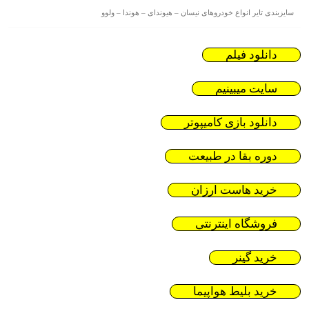
سایزبندی تایر انواع خودروهای نیسان – هیوندای – هوندا – ولوو
دانلود فیلم
سایت میبینیم
دانلود بازی کامیپوتر
دوره بقا در طبیعت
خرید هاست ارزان
فروشگاه اینترنتی
خرید گینر
خرید بلیط هواپیما