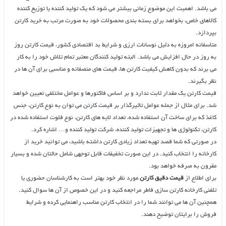
می باشد. اهمیت این موضوع زمانی بیشتر می شود که یک تولید کننده یا توزیع کننده
کالاهای خاص، بخواهد برای بسته بندی محصولات خود به صورت مرتب به خرید کارتن
بپردازد.
متاسفانه امروزه به دلیل نوسانات ارزی و شرایط بد اقتصادی کشور، قیمت کارتن روز
به روز در حال افزایش می باشد. البته تولید کنندگان معتبر تمام تلاش خود را به کار
می برند که بدون کاهش کیفیت کارتن ها، قیمت های منصفانه و مناسبی برای آن ها در
نظر بگیرند.
قیمت کارتن یک مقدار ثابت ندارد و بر اساس فاکتورها و عوامل مختلفی تعیین خواهد
شد. برای مثال از جمله عوامل تاثیرگذار بر
قیمت کارتن
می توان به نوع کارتن، جنس
کاغذ که برای ساخت آن استفاده شده، تعداد لایه های کارتن، نوع فلوت استفاده شده در
کارتن، تکنولوژی ها و تجهیزات تولید کننده، شرکت تولید کننده و… اشاره کرد.
در صورتی که شما قصد تهیه تعداد زیادی کارتن داشته باشید، می توانید خرید از
کارخانه را انتخاب کنید. در این صورت تخفیفات قابل توجهی شامل حالتان شده و بسیار
مقرون به صرفه خواهد بود.
برای اطلاع از
قیمت دقیق کارتن
مورد نظر خود بهتر است به کارشناسان حضوری یا
تلفنی کارخانه کارتن سازی فاطر مراجعه کنید و در این خصوص از آن ها سوال کنید.
همچنین آن ها می توانند شما را در انتخاب کارتن مناسب راهنمایی کرده و شرایط
فروش را برایتان توضیح دهند.