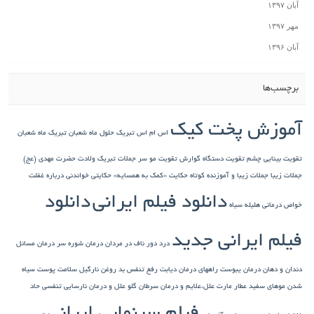
آبان ۱۳۹۷
مهر ۱۳۹۷
آبان ۱۳۹۶
برچسب‌ها
آموزش پخت کیک
اس ام اس تبریک حلول ماه شعبان
تبریک ماه شعبان
تقویت بینایی چشم
تقویت دستگاه گوارش
تقویت مو سر
جملات تبریک ولادت حضرت مهدی (عج)
جملات زیبا
جملات زیبا و آموزنده کوتاه
حکایت «کمک به همسایه»
حکایتی خواندنی درباره غفلت
دانلود فیلم ایرانی
دانلود
خواص درمانی هلیله سیاه
فیلم ایرانی جدید
درد دور ناف در مردان
درمان شوره سر
درمان مسائل
دندان و دهان
درمان یبوست
راههای درمان دیابت
رفع تنفس بد
روغن نارگیل
سلامت پوست
سیاه
شدن موهای سفید
عطار مارت
علل،علایم و درمان سرطان گلو
علل و درمان نارسایی تنفسی حاد