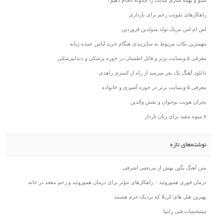
سئو و بهینه سازی سایت را چگونه انجام دهیم؟
راهکارهای تقویت رحم برای بارداری
اس ام اس تبریک تولد متولدین فروردین
مهمترین نکات مربوط به سایزبندی هنگام خرید لباس عمده زنانه
معرفی ۵ وبسایت برتر و قابل اطمینان در حوزه پزشکی و دندانپزشکی
دانلود آهنگ یک نفر میرسد از راه از کسری زاهدی
معرفی ۵ وبسایت برتر در حوزه آشپزی و خانواده
بحران هویت نوجوان و نقش والدین
۷ میوه مفید برای زنان باردار
نوشته‌های تازه
متن آهنگ بگین بهش از مرتضی اشرفی
درمان فوری هموروئید – راهکارهای مؤثر برای درمان هموروئید و زخم مقعد در خانه
بهترین هتل های کربلا که نزدیک حرم هستند
مشخصات فنی زانتیا