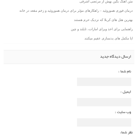
متن آهنگ بگین بهش از مرتضی اشرفی
درمان فوری هموروئید – راهکارهای مؤثر برای درمان هموروئید و زخم مقعد در خانه
بهترین هتل های کربلا که نزدیک حرم هستند
راهنمایی برای اخذ ویزای امارات، تایلند و چین
ایا مکمل های بدنسازی عقیم میکنند
ارسال دیدگاه جدید
نام شما :
ایمیل :
وب سایت :
نظر شما: