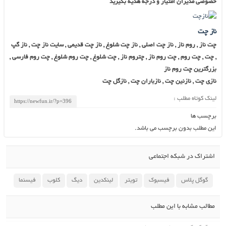
خصوصی مدیران امتیاز و درجه هدیه بگیرید
ناز چت
چت ناز , روم ناز , ناز چت اصلی , ناز چت شلوغ , ناز چت قدیمی , سایت ناز چت , ناز گپ
, چت , چت روم , چت روم ناز , چتروم ناز , چت شلوغ , چت روم شلوغ , چت روم فارسی ,
بزرگترین چت روم ناز
نازی چت , نازنین چت , نازباران چت , نازگل چت
لینک کوتاه مطلب :
برچسب ها
این مطلب بدون برچسب می باشد.
اشتراک در شبکه اجتماعی
گوگل پلاس
فیسبوک
تویتر
لینکدین
دیگ
کلوب
فیسنما
مطالب مشابه با این مطلب