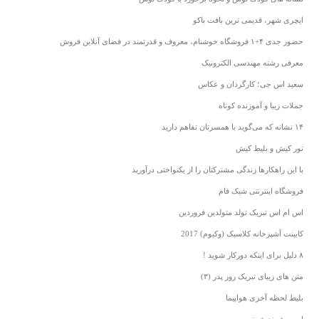
ایچری شهر، قدیمی ترین بافت باکو
حضور جدی ۴+۱ فروشگاه خوشنام، معروف و قدرتمند در فضای آنلاین فروش
معرفی رشته مهندسی الکترونیک
سعید اس جی؛ کارگردان و عکاس
جملات زیبا و آموزنده کوتاه
۱۴ نشانه که می‌گوید با همسرتان تفاهم دارید
تور کیش و بلیط کیش
با این راهکارها زندگی مشترکتان را از یکنواختی درآورید
فروشگاه اینترنتی شیک فام
اس ام اس تبریک تولد متولدین فروردین
کابینت آشپزخانه کلاسیک (وکیوم) 2017
۸ دلیل برای اینکه دورکار شوید !
متن های زیبای تبریک روز پدر (۳)
بلیط لحظه آخری هواپیما