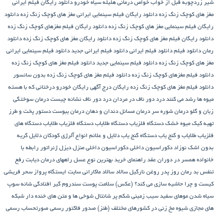
شیر زردچوبه قبل از خواب
خواص درمانی هلیله سیاه
خودرو
دانلود رایگان فیلم ایرانی
مغز های کوچک زنگ زده
دانلود رایگان فیلم سینمایی ایرانی مغز های کوچک زنگ زده
دانلود
رایگان فیلم سینمایی مغز های کوچک زنگ زده
دانلود رایگان فیلم مغزهای کوچک زنگ زده
دانلود رایگان فیلم مغز های کوچک زنگ زده
دانلود رایگان مغز های کوچک زنگ زده
دانلود
رمان
دانلود فیلم
دانلود فیلم ایرانی
دانلود فیلم ایرانی جدید
دانلود فیلم سینمایی ایرانی
مغز های کوچک زنگ زده
دانلود فیلم سینمایی جدید
دانلود فیلم مغز های کوچک زنگ زده
دانلود فیلم مغزهای کوچک زنگ زده
دانلود فیلم مغز های کوچک زنگ زده بدون سانسور
دانلود فیلم مغز های کوچک زنگ زده رایگان
درج آگهی رایگان خودرو
درختانی که با هسته
میوه ها رشد می کنند
درد دور ناف در مردان
درد دور ناف نشانه چیست
درمان سوختگی
زبان و گلو
درمان شوره سر
درمان مسائل دندان و دهان
درمان یبوست
دستور پخت و طرز
تهیه کیک میوه خشک
دستگاه فلزیاب
دستگاه‌ طلایاب
دستگاه‌ فلزیاب طلایاب
دستگاه‌ های
فلزیاب طلایاب و گنج‌ یاب
دستگاه‌ گنج‌ یاب
دلایل و علائم انواع آلرژی کودکان
دلایل گریه
بدون اشک نوزاد
دکوراسیون داخلی
دکوراسیون داخلی منزل
دیزل ژنراتور
رابطه با
خانواده همسر در دوران عقد
راهنمای خرید بهترین نوع عسل
راههای درمان دیابت
رفع
تنفس بد
رمان
روز پدر
روغن نارگیل
سالاد
سالاد ماکارانی
سایت ایستگاه پرواز
سحر قریشی
کیست و چرا حاشیه سازی می کند؟ (عکس)
سلامت پوست
سندروم گیر افتادگی شانه
سوپ
سیاه شدن موهای سفید
سیب زمینی شکم پر
شانتال
شوخی ها و متن های خنده دار شبکه
های مجازی
شیوه مخ زنی در کشورهای مختلف (طنز)
صدور فاکتور رسمی
صورتحساب رسمی