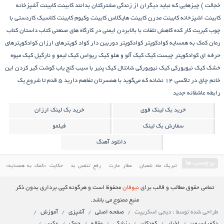
خجالت )
چیزهایی که نباید دیگران از زندگی مشترکتان بدانند
کابینت
کابینت آشپزخانه
کابینت اشپزخانه
کابینت مدرن
کابینت هایگلاس
کابینت وکیوم
کابینت کلاسیک
کاردستی با
چوب کبریت
کار کده
کاهش تلفات با بالابردن ایمنی در کارگاه های صنعتی
کتاب داستان
کتاب
رمان
کمک به همسایه
کوادکوپتر
کوادکوپتر دوربین دار
کواد کوپترهای ارزان
کوادکوپترهای
حرفه ای
کوادکوپتر چیست
کیک
کیک آلو و هلو
کیک ریواس
کیک لیمو و نارگیل
کیک میوه
خشک
کیک نیویورکی
کیک نیویورکی شانتال
کیک پنیر با سیب
گنج‌ یاب
گوشت
گیر کردن این
خانم چاق در تاکسی
۱۴ نشانه که می‌گوید با همسرتان تفاهم دارید
۵ قدم تا شروع یک
رابطه عاشقانه جدید
خرید بک لینک قوی
خرید بک لینک ارزان
سفارش بک لینک
فیلمو
دانلود آهنگ
برچسب ها
تبریک ماه شعبان
عطار مارت
رفع تنفس بد
حکایت «کمک به همسایه»
درمان مسائل دندان و دهان
کمک به همسایه
حکایتی خواندنی درباره غفلت
آموزش پخت کیک
تمامی حقوق مطالب و قالب برای
نیوفان
محفوظ است و هرگونه کپی برداری بدون ذکر
دانلود فیلم ایرانی
کابینت
فیلم سینمایی ایرانی
معرفی کاخ مروارید یکی از باارزش ترین کاخ های
منبع ممنوع می باشد.
طراحی شده توسط : دیجی اسکریپت
صفحه اصلی
آشپزی
آموزش
ایران
دانلود فیلم ایرانی جدید
کیک ریواس
کیک
دکوراسیون
اخبار
کودکان
پزشکی
مقاله
جوک
عکس