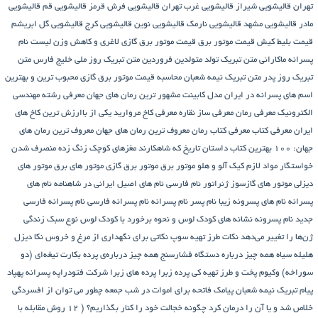
تهران
قالیشویی شیراز
قالیشویی غرب تهران
قالیشویی فرش قرمز
قالیشویی قم
قالیشویی
مادر
قالیشویی مشهد
قالیشویی نارمک
قالیشویی نوین
قالیشویی کرج
قالیشویی گل ابریشم
قیمت بلیط کیش
قیمت موتور برق
قیمت موتور برق گازی
لاغری و کاهش وزن
لیست نام
پسرانه
ماکارانی
متن تبریک تولد متولدین فروردین
متن تبریک روز ملی خلیج فارس
متن
تبریک روز پدر
متن تبریک نیمه شعبان
محاسبه قیمت موتور برق گازی
محبوب ترین و بهترین
اسم های پسرانه در ایران
مدل کابینت
مشهور ترین رمان های جهان
معرفی رشته مهندسی
الکترونیک
معرفی رمان
معرفی ساز نقاره
معرفی کاخ مروارید یکی از باارزش ترین کاخ های
ایران
معرفی کتاب
معرفی کتاب رمان
معروف ترین رمان های جهان
معروف ترین رمان های
جهان: ۱۰۰ بهترین کتاب داستان تاریخ که شاهکارند
مغزهای کوچک زنگ زده
منصرف شدن
خواستگار
مواد لازم کیک آلو و هلو
موتور برق
موتور برق گازی
موتور های برق
موتور های
دیزلی
موتور های گازسوز ژنراتور
نام فارسی
نام های اصیل ایرانی در شاهنامه
نام های
پسرانه
نام های پسرونه زیبا
نام پسر
نام پسرانه
نام پسرانه فارسی
نام پسرانه فارسی
جدید
نام پسرونه
نشانه های کودک لوس و نحوه برخورد با کودک لوس
نوع سبک زندگی
ژن‌ها را تغییر می‌دهد
نکات طرز تهیه سوپ
نکاتی برای نگهداری از مرغ و خروس
نکا دیزل
هلیله سیاه
همه چیز درباره دستگاه فشارسنج
همه چیز درباره‌ی پرده بکارت تیغه‌ای (دو
سوراخه)
وکیوم
پخت و طرز تهیه کی
پرده زبرا
پرده های زبرا شرکت فتودراپه
پسرانه
پهپاد
پیام تبریک نیمه شعبان
پیامک فاتحه برای اموات در شب جمعه
چطور می توان از افسردگی
خلاص شد و یا آن را درمان کرد
چگونه خجالت خود را کنار بگذاریم؟ ( 12 روش مقابله با