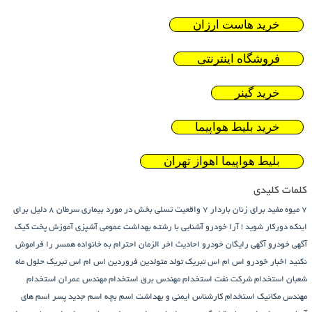
خرید هاست ارزان
فروشگاه اینترنتی
خرید گینر
خرید بلیط هواپیما
بلیط هواپیما اهواز تهران
کلمات کلیدی
7 میوه مفید برای زنان باردار
7 واقعیت تسلی بخش در مورد بیماری سرطان
8 دلیل برای
اینکه دورکار شوید !
آرا خودرو
آشنایی با رشته بهداشت عمومی
آشپزی
آموزش پخت کیک
آگهی خودرو
آگهی رایگان خودرو
احادیث اخر الزمان
احترام به خانواده همسر را فراموش
نکنید
اخبار خودرو
اس ام اس تبریک تولد متولدین فروردین
اس ام اس تبریک حلول ماه
شعبان
استخدام شرکت نفت
استخدام مهندس برق
استخدام مهندس عمران
استخدام
مهندس مکانیک
استخدام کارشناس ایمنی و بهداشت
اسم بچه
اسم جدید پسر
اسم های