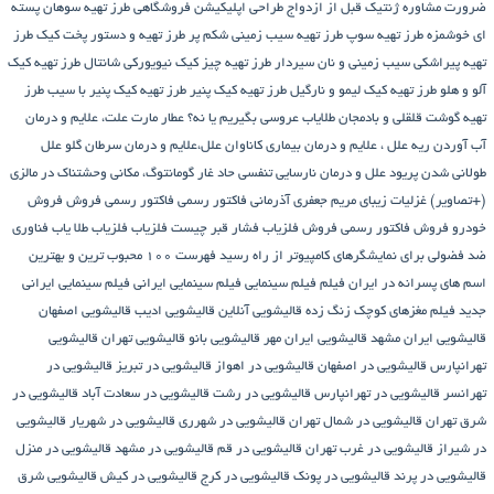
ضرورت مشاوره ژنتیک قبل از ازدواج
طراحی اپلیکیشن فروشگاهی
طرز تهیه سوهان پسته
ای خوشمزه
طرز تهیه سوپ
طرز تهیه سیب زمینی شکم پر
طرز تهیه و دستور پخت کیک
طرز
تهیه پیراشكی سيب زمينی و نان سیردار
طرز تهیه چیز کیک نیویورکی شانتال
طرز تهیه کیک
آلو و هلو
طرز تهیه کیک لیمو و نارگیل
طرز تهیه کیک پنیر
طرز تهیه کیک پنیر با سیب
طرز
تهیه گوشت قلقلی و بادمجان
طلایاب
عروسی بگیریم یا نه؟
عطار مارت
علت، علایم و درمان
آب آوردن ریه
علل ، علایم و درمان بیماری کاناوان
علل،علایم و درمان سرطان گلو
علل
طولانی شدن پریود
علل و درمان نارسایی تنفسی حاد
غار گومانتوگ، مکانی وحشتناک در مالزی
(+تصاویر)
غزلیات زیبای مریم جعفری آذرمانی
فاکتور رسمی
فاکتور رسمی فروش
فروش
خودرو
فروش فاکتور رسمی
فروش فلزیاب
فشار قبر چیست
فلزیاب
فلزیاب طلا یاب
فناوری
ضد فضولی برای نمایشگرهای کامپیوتر از راه رسید
فهرست ۱۰۰ محبوب ترین و بهترین
اسم های پسرانه در ایران
فیلم
فیلم سینمایی
فیلم سینمایی ایرانی
فیلم سینمایی ایرانی
جدید
فیلم مغزهای کوچک زنگ زده
قالیشویی آنلاین
قالیشویی ادیب
قالیشویی اصفهان
قالیشویی ایران مشهد
قالیشویی ایران مهر
قالیشویی بانو
قالیشویی تهران
قالیشویی
تهرانپارس
قالیشویی در اصفهان
قالیشویی در اهواز
قالیشویی در تبریز
قالیشویی در
تهرانسر
قالیشویی در تهرانپارس
قالیشویی در رشت
قالیشویی در سعادت آباد
قالیشویی در
شرق تهران
قالیشویی در شمال تهران
قالیشویی در شهرری
قالیشویی در شهریار
قالیشویی
در شیراز
قالیشویی در غرب تهران
قالیشویی در قم
قالیشویی در مشهد
قالیشویی در منزل
قالیشویی در پرند
قالیشویی در پونک
قالیشویی در کرج
قالیشویی در کیش
قالیشویی شرق