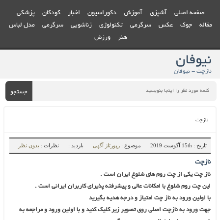
صفحه اصلی
آشپزی
آموزش
دکوراسیون
اخبار
کودکان
پزشکی
مقاله
جوک
عکس
سرگرمی
تکنولوژی
زناشویی
سرگرمی
مدل لباس
هنر
ورزش
نیوفان
نازچت - نیوفان
جستجو
نازچت
تاریخ : 15th آگوست 2019
موضوع :
رپورتاژ آگهی
بازدید :
نظرات :
بدون نظر
نازچت
ناز چت یکی از چت روم های شلوغ ایران است .
این چت روم شلوغ با امکانات عالی و پیشرفته پذیرای کاربران ایرانی است .
با اولین ورود به ناز چت امتیاز و درجه هدیه بگیرید
جهت ورود به نازچت اصلی روی تصویر زیر کلیک کنید و با اولین ورود و مراجعه به