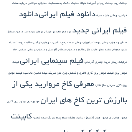
جملات زیبا
جملات زیبا و آموزنده کوتاه
حکایت «کمک به همسایه»
حکایتی خواندنی درباره غفلت
دانلود فیلم ایرانی
دانلود
خواص درمانی هلیله سیاه
فیلم ایرانی جدید
درد دور ناف در مردان
درمان شوره سر
درمان مسائل
دندان و دهان
درمان یبوست
راههای درمان دیابت
رفع تنفس بد
روغن نارگیل
سلامت پوست
سیاه
شدن موهای سفید
عطار مارت
علل،علایم و درمان سرطان گلو
علل و درمان نارسایی تنفسی حاد
فیلم سینمایی ایرانی
غزلیات زیبای مریم جعفری آذرمانی
قیمت
موتور برق
قیمت موتور برق گازی
لاغری و کاهش وزن
متن تبریک نیمه شعبان
محاسبه قیمت موتور
معرفی کاخ مروارید یکی از
برق گازی
معرفی ساز نقاره
باارزش ترین کاخ های ایران
موتور برق
موتور برق گازی
کابینت
موتور های برق
موتور های گازسوز ژنراتور
هلیله سیاه
پیام تبریک نیمه شعبان