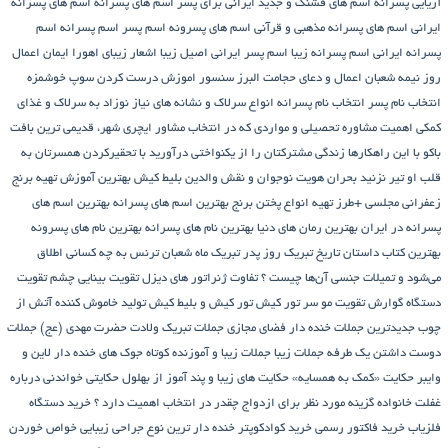
آریایی پسرانه
اسم های قشنگ و جدید ایرانی برای پسر
اسم های پسرانه
اسم های پسرانه
ایرانی
اسم های پسرانه مذهبی و قرآنی
اسم های پسرونه
اسم پسر
اسم پسرانه
اسم
پسرانه ایرانی
اسم پسرانه زیبا
اسم پسر ایرانی اصیل زیبا
اشعار زیبای اهورا ایمان
اعمال
روز نیمه شعبان
اعمال و دعای حجامت
البرز سنسور
اموزش درست کردن سوپ خوشمزه
انتخاب نام پسر
انتخاب نام پسرانه
انواع سرلاک و نشانه های نیاز نوزاد به سرلاک و غذای
کمکی
اهمیت مشاوره تحصیلی و مواردی که در انتخاب مشاور
ایچری شهر، قدیمی ترین بافت
باکو
با این راهکارها زندگی مشترکتان را از یکنواختی درآورید
با تحقیرکردن همسرتان به
قلب او تیر نزنید
بحران هویت نوجوان و نقش والدین
بلیط کیش
بهترین آموزش تهیه برنج
زعفرانی مجلسی +طرز تهیه انواع پختن برنج
بهترین اسم های پسرانه
بهترین اسم های
پسرانه در ایران
بهترین رمان های دنیا
بهترین نام های پسرانه
بهترین نام های پسرونه
بهترین کتاب داستان تاریخ
تبریک روز پدر
تبریک ماه شعبان
ترنس به چه کسانی اطلاق
می‌شود و تمیلات جنسی آن‌ها چیست ؟
تفاوت ژنراتور های دیزل
تقویت بینایی چشم
تقویت
دستگاه گوارش
تقویت مو سر
تور کیش
تور کیش و بلیط کیش
تولید خاموش کننده آتش از
چوب
جدیدترین جملات خنده دار فضای مجازی
جملات تبریک ولادت حضرت مهدی (عج)
جملات
دوست داشتن یک طرفه
جملات زیبا
جملات زیبا و آموزنده کوتاه
جوک های خنده دار لاین و
وایبر
حکایت «کمک به همسایه»
حکایت های زیبا و پند آموز از بهلول
حکایتی خواندنی درباره
غفلت
خانواده گزینه مورد نظر برای ازدواج چقدر در انتخاب اهمیت دارد ؟
خرید دستگاه
فلزیاب
خرید فاکتور رسمی
خرید کوادکوپتر
خنده دار ترین نوع جراحی زیبایی
خواص خوردن