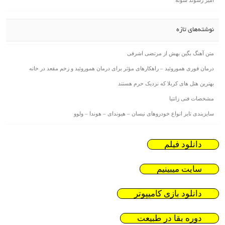
امیر رشوند شونه
نوشته‌های تازه
متن آهنگ بگین بهش از مرتضی اشرفی
درمان فوری هموروئید – راهکارهای مؤثر برای درمان هموروئید و زخم مقعد در خانه
بهترین هتل های کربلا که نزدیک حرم هستند
مشخصات فنی زانتیا
سایزبندی تایر انواع خودروهای نیسان – هیوندای – هوندا – ولوو
دانلود فیلم
سایت میبینیم
دانلود بازی کامیپوتر
دوره بقا در طبیعت