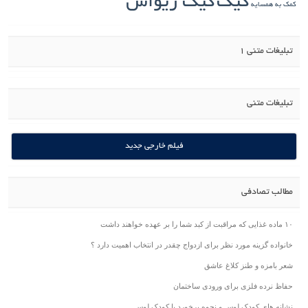
کیک
کیک ریواس
کمک به همسایه
تبلیغات متنی 1
تبلیغات متنی
فیلم خارجی جدید
مطالب تصادفی
۱۰ ماده غذایی که مراقبت از کبد شما را بر عهده خواهند داشت
خانواده گزینه مورد نظر برای ازدواج چقدر در انتخاب اهمیت دارد ؟
شعر بامزه و طنز کلاغ عاشق
حفاظ نرده فلزی برای ورودی ساختمان
نشانه های کودک لوس و نحوه برخورد با کودک لوس