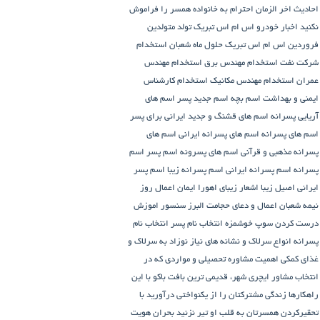
احادیث اخر الزمان
احترام به خانواده همسر را فراموش
نکنید
اخبار خودرو
اس ام اس تبریک تولد متولدین
فروردین
اس ام اس تبریک حلول ماه شعبان
استخدام
شرکت نفت
استخدام مهندس برق
استخدام مهندس
عمران
استخدام مهندس مکانیک
استخدام کارشناس
ایمنی و بهداشت
اسم بچه
اسم جدید پسر
اسم های
آریایی پسرانه
اسم های قشنگ و جدید ایرانی برای پسر
اسم های پسرانه
اسم های پسرانه ایرانی
اسم های
پسرانه مذهبی و قرآنی
اسم های پسرونه
اسم پسر
اسم
پسرانه
اسم پسرانه ایرانی
اسم پسرانه زیبا
اسم پسر
ایرانی اصیل زیبا
اشعار زیبای اهورا ایمان
اعمال روز
نیمه شعبان
اعمال و دعای حجامت
البرز سنسور
اموزش
درست کردن سوپ خوشمزه
انتخاب نام پسر
انتخاب نام
پسرانه
انواع سرلاک و نشانه های نیاز نوزاد به سرلاک و
غذای کمکی
اهمیت مشاوره تحصیلی و مواردی که در
انتخاب مشاور
ایچری شهر، قدیمی ترین بافت باکو
با این
راهکارها زندگی مشترکتان را از یکنواختی درآورید
با
تحقیرکردن همسرتان به قلب او تیر نزنید
بحران هویت