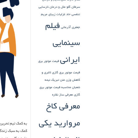
سرطان گلو
علل و درمان نارسایی
تنفسی حاد
غزلیات زیبای مریم
فیلم
جعفری آذرمانی
سینمایی
ایرانی
قیمت موتور برق
قیمت موتور برق گازی
لاغری و
کاهش وزن
متن تبریک نیمه
شعبان
محاسبه قیمت موتور برق
گازی
معرفی ساز نقاره
معرفی کاخ
مروارید یکی
به کمک تیم تحریریه
کمک به سبک زندگی 