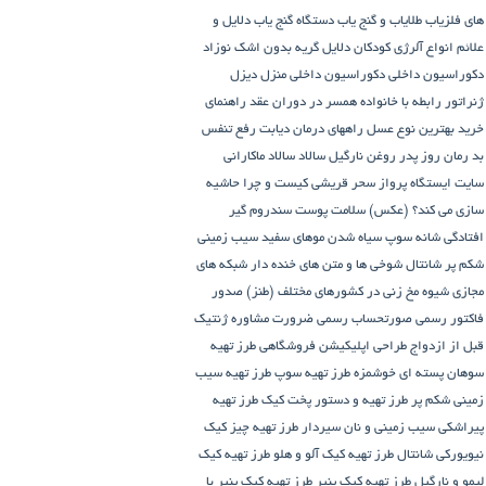
های فلزیاب طلایاب و گنج‌ یاب
دستگاه‌ گنج‌ یاب
دلایل و
علائم انواع آلرژی کودکان
دلایل گریه بدون اشک نوزاد
دکوراسیون داخلی
دکوراسیون داخلی منزل
دیزل
ژنراتور
رابطه با خانواده همسر در دوران عقد
راهنمای
خرید بهترین نوع عسل
راههای درمان دیابت
رفع تنفس
بد
رمان
روز پدر
روغن نارگیل
سالاد
سالاد ماکارانی
سایت ایستگاه پرواز
سحر قریشی کیست و چرا حاشیه
سازی می کند؟ (عکس)
سلامت پوست
سندروم گیر
افتادگی شانه
سوپ
سیاه شدن موهای سفید
سیب زمینی
شکم پر
شانتال
شوخی ها و متن های خنده دار شبکه های
مجازی
شیوه مخ زنی در کشورهای مختلف (طنز)
صدور
فاکتور رسمی
صورتحساب رسمی
ضرورت مشاوره ژنتیک
قبل از ازدواج
طراحی اپلیکیشن فروشگاهی
طرز تهیه
سوهان پسته ای خوشمزه
طرز تهیه سوپ
طرز تهیه سیب
زمینی شکم پر
طرز تهیه و دستور پخت کیک
طرز تهیه
پیراشكی سيب زمينی و نان سیردار
طرز تهیه چیز کیک
نیویورکی شانتال
طرز تهیه کیک آلو و هلو
طرز تهیه کیک
لیمو و نارگیل
طرز تهیه کیک پنیر
طرز تهیه کیک پنیر با