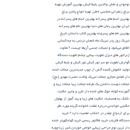
نوجوان و نقش والدین
بلیط کیش
بهترین آموزش تهیه
برنج زعفرانی مجلسی +طرز تهیه انواع پختن برنج
بهترین اسم های پسرانه
بهترین اسم های پسرانه در
ایران
بهترین رمان های دنیا
بهترین نام های پسرانه
بهترین نام های پسرونه
بهترین کتاب داستان تاریخ
تبریک روز پدر
تبریک ماه شعبان
ترنس به چه کسانی
اطلاق می‌شود و تمیلات جنسی آن‌ها چیست ؟
تفاوت
ژنراتور های دیزل
تقویت بینایی چشم
تقویت دستگاه
گوارش
تقویت مو سر
تور کیش
تور کیش و بلیط کیش
تولید خاموش کننده آتش از چوب
جدیدترین جملات خنده
دار فضای مجازی
جملات تبریک ولادت حضرت مهدی (عج)
جملات دوست داشتن یک طرفه
جملات زیبا
جملات زیبا و
آموزنده کوتاه
جوک های خنده دار لاین و وایبر
حکایت
«کمک به همسایه»
حکایت های زیبا و پند آموز از بهلول
حکایتی خواندنی درباره غفلت
خانواده گزینه مورد نظر
برای ازدواج چقدر در انتخاب اهمیت دارد ؟
خرید
دستگاه فلزیاب
خرید فاکتور رسمی
خرید کوادکوپتر
خنده
دار ترین نوع جراحی زیبایی
خواص خوردن شیر زردچوبه