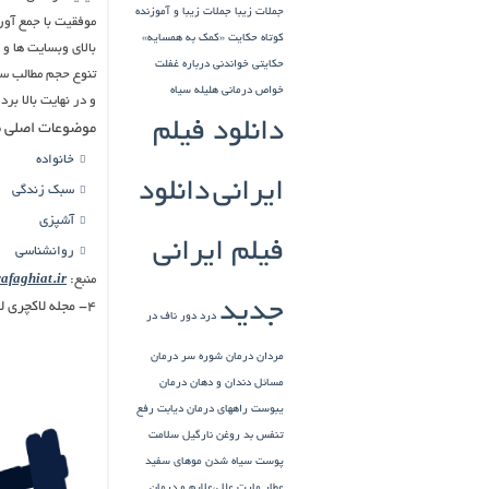
جملات زیبا
جملات زیبا و آموزنده
موفقیت با جمع آور
کوتاه
حکایت «کمک به همسایه»
بالای وبسایت ها و 
حکایتی خواندنی درباره غفلت
تنوع حجم مطالب سر
خواص درمانی هلیله سیاه
و در نهایت بالا بر
دانلود فیلم
موضوعات اصلی م
خانواده
ایرانی
دانلود
سبک زندگی
آشپزی
فیلم ایرانی
روانشناسی
منبع:
faghiat.ir/
جدید
۴- مجله لاکچری لایف
درد دور ناف در
مردان
درمان شوره سر
درمان
مسائل دندان و دهان
درمان
یبوست
راههای درمان دیابت
رفع
تنفس بد
روغن نارگیل
سلامت
پوست
سیاه شدن موهای سفید
عطار مارت
علل،علایم و درمان