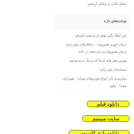
مقابل کتانی در مقابل ابریشم
نوشته‌های تازه
متن آهنگ بگین بهش از مرتضی اشرفی
درمان فوری هموروئید – راهکارهای مؤثر برای
درمان هموروئید و زخم مقعد در خانه
بهترین هتل های کربلا که نزدیک حرم هستند
مشخصات فنی زانتیا
سایزبندی تایر انواع خودروهای نیسان – هیوندای –
هوندا – ولوو
دانلود فیلم
سایت میبینیم
دانلود بازی کامیپوتر