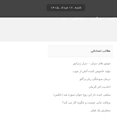
شنبه , ۱۷ مرداد , ۱۴۰۵
ناشویی
سرگرمی
مدل لباس
هنر
مطالب تصادفی
موتور های دیزلی – دیزل ژنراتور
تولید خاموش کننده آتش از چوب
درمان سوختگی زبان و گلو
احادیث اخر الزمان
سلفی خنده دار این زوج جوان سوژه شد (عکس)
پرفکت مانی چیست و چگونه کار می کند؟
سفارش پک فیلتر