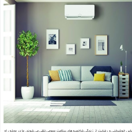
س خوشبختی و رضایت از زندگی شاخص­ه های سلامت عمومی تلقی می­ شوند. ما در مجله راه