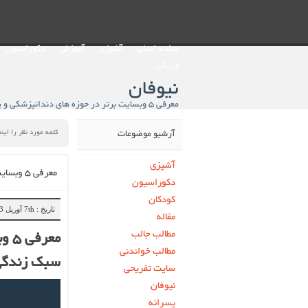
صفحه اصلی
آشپزی
آموزش
دکوراسیون
ورزش
نیوفان
آرشیو موضوعات
آشپزی
معرفی ۵ وبسایت برتر در حوزه های دندانپزشکی و پزشکی و سبک زندگی
دکوراسیون
کودکان
تاریخ : 7th آوریل 2023
مقاله
مطالب جالب
معر
مطالب خواندنی
سبک زندگ
سایت تفریحی
نیوفان
پسرانه