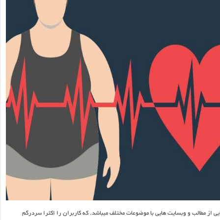
یی از مطالب و وبسایت هایی با موضوعات مختلف میباشد. که کاربران را اکثرا سردرگم