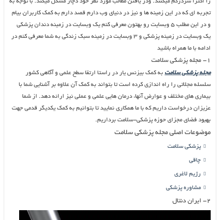
را اکثرا سردرگم میکنند. ودر یافتن مطالب مورد نظر خود دچار مشکل میکند. با توجه به
تجربه ای که در این زمینه ها و نیز در دنیای وب دارم قصد دارم به کمک کاربران بیام
و در این مطلب ۵ وبسایت رو بهتون معرفی کنم یک وبسایت در زمینه دندان پزشکی
یک وبسایت در زمینه پزشکی و ۳ وبسایت در زمینه سبک زندگی به شما معرفی کنم در
ادامه با ما همراه باشید
۱- مجله پزشکی سلامت
مجله پزشکی سلامت
به کمک بیزنس یار در راستا ارتقا سطح علمی و آگاهی کشور
سلسله مجلاتی را راه اندازی کرده است تا بتواند به کمک آن علاوه بر آشنایی شما با
بیماری های مختلف و عوارض آنها، درمان هایی علمی و عملی نیز ارائه دهد. از شما
عزیزان درخواست داریم که با ما همکاری نمایید تا بتوانیم به کمک یکدیگر قدمی جهت
بهبود فضای مجزای حوزه پزشکی-سلامت برداریم.
موضوعات اصلی مجله پزشکی سلامت
پزشکی سلامت
چاقی
رژیم لاغری
مشاوره پزشکی
۲- ایران دنتال