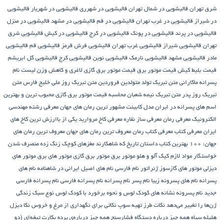
شرق تهران
قالیشویی در شمال تهران
قالیشویی در شهرری
قالیشویی در شهریار
قالیشویی
در شیراز
قالیشویی در غرب تهران
قالیشویی در قم
قالیشویی در مشهد
قالیشویی در منزل
قالیشویی در پرند
قالیشویی در پونک
قالیشویی در کرج
قالیشویی در کیش
قالیشویی شرق
تهران
قالیشویی شیراز
قالیشویی غرب تهران
قالیشویی فرش قرمز
قالیشویی قم
قالیشویی
مادر
قالیشویی مشهد
قالیشویی نارمک
قالیشویی نوین
قالیشویی کرج
قالیشویی گل ابریشم
قیمت بلیط کیش
قیمت موتور برق
قیمت موتور برق گازی
لاغری و کاهش وزن
لیست نام
پسرانه
ماکارانی
متن تبریک تولد متولدین فروردین
متن تبریک روز ملی خلیج فارس
متن
تبریک روز پدر
متن تبریک نیمه شعبان
محاسبه قیمت موتور برق گازی
محبوب ترین و بهترین
اسم های پسرانه در ایران
مدل کابینت
مشهور ترین رمان های جهان
معرفی رشته مهندسی
الکترونیک
معرفی رمان
معرفی ساز نقاره
معرفی کاخ مروارید یکی از باارزش ترین کاخ های
ایران
معرفی کتاب
معرفی کتاب رمان
معروف ترین رمان های جهان
معروف ترین رمان های
جهان: ۱۰۰ بهترین کتاب داستان تاریخ که شاهکارند
مغزهای کوچک زنگ زده
منصرف شدن
خواستگار
مواد لازم کیک آلو و هلو
موتور برق
موتور برق گازی
موتور های برق
موتور های
دیزلی
موتور های گازسوز ژنراتور
نام فارسی
نام های اصیل ایرانی در شاهنامه
نام های
پسرانه
نام های پسرونه زیبا
نام پسر
نام پسرانه
نام پسرانه فارسی
نام پسرانه فارسی
جدید
نام پسرونه
نشانه های کودک لوس و نحوه برخورد با کودک لوس
نوع سبک زندگی
ژن‌ها را تغییر می‌دهد
نکات طرز تهیه سوپ
نکاتی برای نگهداری از مرغ و خروس
نکا دیزل
هلیله سیاه
همه چیز درباره دستگاه فشارسنج
همه چیز درباره‌ی پرده بکارت تیغه‌ای (دو