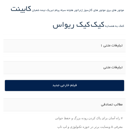
کابینت
موتور های برق
موتور های گازسوز ژنراتور
هلیله سیاه
پیام تبریک نیمه شعبان
کیک
کیک ریواس
کمک به همسایه
تبلیغات متنی 1
تبلیغات متنی
فیلم خارجی جدید
مطالب تصادفی
۷ راه آسان برای پاک کردن روده بزرگ و حفظ جوانی
معرفی ۵ وبسایت برتر در حوزه تکنولوژی و لپ تاپ