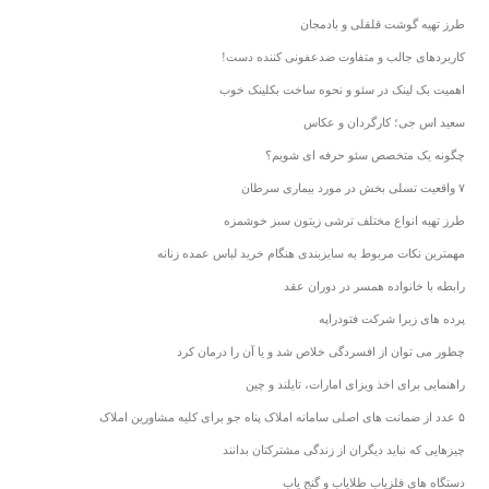
طرز تهیه گوشت قلقلی و بادمجان
کاربردهای جالب و متفاوت ضدعفونی کننده دست!
اهمیت بک لینک در سئو و نحوه ساخت بکلینک خوب
سعید اس جی؛ کارگردان و عکاس
چگونه یک متخصص سئو حرفه ای شویم؟
۷ واقعیت تسلی بخش در مورد بیماری سرطان
طرز تهیه انواع مختلف ترشی زیتون سبز خوشمزه
مهمترین نکات مربوط به سایزبندی هنگام خرید لباس عمده زنانه
رابطه با خانواده همسر در دوران عقد
پرده های زبرا شرکت فتودراپه
چطور می توان از افسردگی خلاص شد و یا آن را درمان کرد
راهنمایی برای اخذ ویزای امارات، تایلند و چین
۵ عدد از ضمانت های اصلی سامانه املاک پناه جو برای کلیه مشاورین املاک
چیزهایی که نباید دیگران از زندگی مشترکتان بدانند
دستگاه‌ های فلزیاب طلایاب و گنج‌ یاب