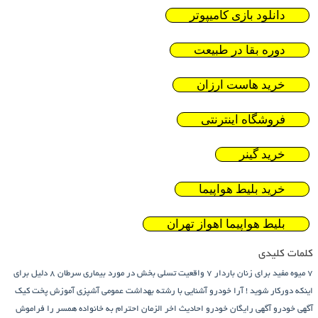
دانلود بازی کامیپوتر
دوره بقا در طبیعت
خرید هاست ارزان
فروشگاه اینترنتی
خرید گینر
خرید بلیط هواپیما
بلیط هواپیما اهواز تهران
کلمات کلیدی
7 میوه مفید برای زنان باردار
7 واقعیت تسلی بخش در مورد بیماری سرطان
8 دلیل برای
اینکه دورکار شوید !
آرا خودرو
آشنایی با رشته بهداشت عمومی
آشپزی
آموزش پخت کیک
آگهی خودرو
آگهی رایگان خودرو
احادیث اخر الزمان
احترام به خانواده همسر را فراموش