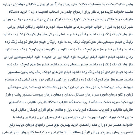
وایبر
حکایت «کمک به همسایه»
حکایت های زیبا و پند آموز از بهلول
حکایتی خواندنی درباره
غفلت
خانواده گزینه مورد نظر برای ازدواج چقدر در انتخاب اهمیت دارد ؟
خرید دستگاه
فلزیاب
خرید فاکتور رسمی
خرید کوادکوپتر
خنده دار ترین نوع جراحی زیبایی
خواص خوردن
شیر زردچوبه قبل از خواب
خواص درمانی هلیله سیاه
خودرو
دانلود رایگان فیلم ایرانی
مغز های کوچک زنگ زده
دانلود رایگان فیلم سینمایی ایرانی مغز های کوچک زنگ زده
دانلود
رایگان فیلم سینمایی مغز های کوچک زنگ زده
دانلود رایگان فیلم مغزهای کوچک زنگ زده
دانلود رایگان فیلم مغز های کوچک زنگ زده
دانلود رایگان مغز های کوچک زنگ زده
دانلود
رمان
دانلود فیلم
دانلود فیلم ایرانی
دانلود فیلم ایرانی جدید
دانلود فیلم سینمایی ایرانی
مغز های کوچک زنگ زده
دانلود فیلم سینمایی جدید
دانلود فیلم مغز های کوچک زنگ زده
دانلود فیلم مغزهای کوچک زنگ زده
دانلود فیلم مغز های کوچک زنگ زده بدون سانسور
دانلود فیلم مغز های کوچک زنگ زده رایگان
درج آگهی رایگان خودرو
درختانی که با هسته
میوه ها رشد می کنند
درد دور ناف در مردان
درد دور ناف نشانه چیست
درمان سوختگی
زبان و گلو
درمان شوره سر
درمان مسائل دندان و دهان
درمان یبوست
دستور پخت و طرز
تهیه کیک میوه خشک
دستگاه فلزیاب
دستگاه‌ طلایاب
دستگاه‌ فلزیاب طلایاب
دستگاه‌ های
فلزیاب طلایاب و گنج‌ یاب
دستگاه‌ گنج‌ یاب
دلایل و علائم انواع آلرژی کودکان
دلایل گریه
بدون اشک نوزاد
دکوراسیون داخلی
دکوراسیون داخلی منزل
دیزل ژنراتور
رابطه با
خانواده همسر در دوران عقد
راهنمای خرید بهترین نوع عسل
راههای درمان دیابت
رفع
تنفس بد
رمان
روز پدر
روغن نارگیل
سالاد
سالاد ماکارانی
سایت ایستگاه پرواز
سحر قریشی