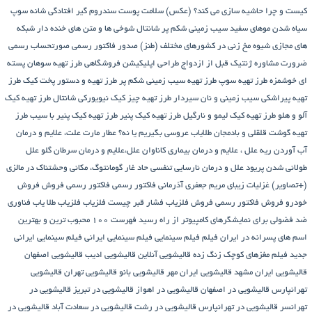
کیست و چرا حاشیه سازی می کند؟ (عکس)
سلامت پوست
سندروم گیر افتادگی شانه
سوپ
سیاه شدن موهای سفید
سیب زمینی شکم پر
شانتال
شوخی ها و متن های خنده دار شبکه
های مجازی
شیوه مخ زنی در کشورهای مختلف (طنز)
صدور فاکتور رسمی
صورتحساب رسمی
ضرورت مشاوره ژنتیک قبل از ازدواج
طراحی اپلیکیشن فروشگاهی
طرز تهیه سوهان پسته
ای خوشمزه
طرز تهیه سوپ
طرز تهیه سیب زمینی شکم پر
طرز تهیه و دستور پخت کیک
طرز
تهیه پیراشكی سيب زمينی و نان سیردار
طرز تهیه چیز کیک نیویورکی شانتال
طرز تهیه کیک
آلو و هلو
طرز تهیه کیک لیمو و نارگیل
طرز تهیه کیک پنیر
طرز تهیه کیک پنیر با سیب
طرز
تهیه گوشت قلقلی و بادمجان
طلایاب
عروسی بگیریم یا نه؟
عطار مارت
علت، علایم و درمان
آب آوردن ریه
علل ، علایم و درمان بیماری کاناوان
علل،علایم و درمان سرطان گلو
علل
طولانی شدن پریود
علل و درمان نارسایی تنفسی حاد
غار گومانتوگ، مکانی وحشتناک در مالزی
(+تصاویر)
غزلیات زیبای مریم جعفری آذرمانی
فاکتور رسمی
فاکتور رسمی فروش
فروش
خودرو
فروش فاکتور رسمی
فروش فلزیاب
فشار قبر چیست
فلزیاب
فلزیاب طلا یاب
فناوری
ضد فضولی برای نمایشگرهای کامپیوتر از راه رسید
فهرست ۱۰۰ محبوب ترین و بهترین
اسم های پسرانه در ایران
فیلم
فیلم سینمایی
فیلم سینمایی ایرانی
فیلم سینمایی ایرانی
جدید
فیلم مغزهای کوچک زنگ زده
قالیشویی آنلاین
قالیشویی ادیب
قالیشویی اصفهان
قالیشویی ایران مشهد
قالیشویی ایران مهر
قالیشویی بانو
قالیشویی تهران
قالیشویی
تهرانپارس
قالیشویی در اصفهان
قالیشویی در اهواز
قالیشویی در تبریز
قالیشویی در
تهرانسر
قالیشویی در تهرانپارس
قالیشویی در رشت
قالیشویی در سعادت آباد
قالیشویی در