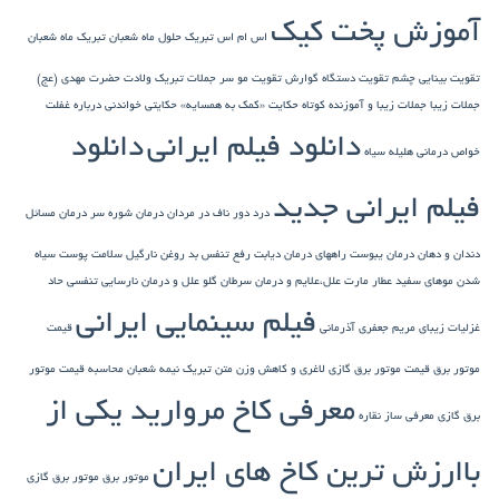
آموزش پخت کیک
اس ام اس تبریک حلول ماه شعبان
تبریک ماه شعبان
تقویت بینایی چشم
تقویت دستگاه گوارش
تقویت مو سر
جملات تبریک ولادت حضرت مهدی (عج)
جملات زیبا
جملات زیبا و آموزنده کوتاه
حکایت «کمک به همسایه»
حکایتی خواندنی درباره غفلت
دانلود فیلم ایرانی
دانلود
خواص درمانی هلیله سیاه
فیلم ایرانی جدید
درد دور ناف در مردان
درمان شوره سر
درمان مسائل
دندان و دهان
درمان یبوست
راههای درمان دیابت
رفع تنفس بد
روغن نارگیل
سلامت پوست
سیاه
شدن موهای سفید
عطار مارت
علل،علایم و درمان سرطان گلو
علل و درمان نارسایی تنفسی حاد
فیلم سینمایی ایرانی
غزلیات زیبای مریم جعفری آذرمانی
قیمت
موتور برق
قیمت موتور برق گازی
لاغری و کاهش وزن
متن تبریک نیمه شعبان
محاسبه قیمت موتور
معرفی کاخ مروارید یکی از
برق گازی
معرفی ساز نقاره
باارزش ترین کاخ های ایران
موتور برق
موتور برق گازی