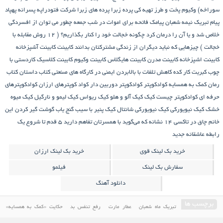
سوراخه)
وکیوم
پخت و طرز تهیه کی
پرده زبرا
پرده های زبرا شرکت فتودراپه
پسرانه
پهپاد
پیام تبریک نیمه شعبان
پیامک فاتحه برای اموات در شب جمعه
چطور می توان از افسردگی
خلاص شد و یا آن را درمان کرد
چگونه خجالت خود را کنار بگذاریم؟ ( 12 روش مقابله با
خجالت )
چیزهایی که نباید دیگران از زندگی مشترکتان بدانند
کابینت
کابینت آشپزخانه
کابینت اشپزخانه
کابینت مدرن
کابینت هایگلاس
کابینت وکیوم
کابینت کلاسیک
کاردستی با
چوب کبریت
کار کده
کاهش تلفات با بالابردن ایمنی در کارگاه های صنعتی
کتاب داستان
کتاب
رمان
کمک به همسایه
کوادکوپتر
کوادکوپتر دوربین دار
کواد کوپترهای ارزان
کوادکوپترهای
حرفه ای
کوادکوپتر چیست
کیک
کیک آلو و هلو
کیک ریواس
کیک لیمو و نارگیل
کیک میوه
خشک
کیک نیویورکی
کیک نیویورکی شانتال
کیک پنیر با سیب
گنج‌ یاب
گوشت
گیر کردن این
خانم چاق در تاکسی
۱۴ نشانه که می‌گوید با همسرتان تفاهم دارید
۵ قدم تا شروع یک
رابطه عاشقانه جدید
خرید بک لینک قوی
خرید بک لینک ارزان
سفارش بک لینک
فیلمو
دانلود آهنگ
برچسب ها
تبریک ماه شعبان
عطار مارت
رفع تنفس بد
حکایت «کمک به همسایه»
درمان مسائل دندان و دهان
کمک به همسایه
حکایتی خواندنی درباره غفلت
آموزش پخت کیک