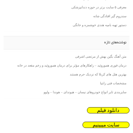
معرفی ۵ سایت برتر در حوزه دندانپزشکی
سندروم گیر افتادگی شانه
دستور تهیه بامیه هندی خوشمزه و خانگی
نوشته‌های تازه
متن آهنگ بگین بهش از مرتضی اشرفی
درمان فوری هموروئید – راهکارهای مؤثر برای درمان هموروئید و زخم مقعد در خانه
بهترین هتل های کربلا که نزدیک حرم هستند
مشخصات فنی زانتیا
سایزبندی تایر انواع خودروهای نیسان – هیوندای – هوندا – ولوو
دانلود فیلم
سایت میبینیم