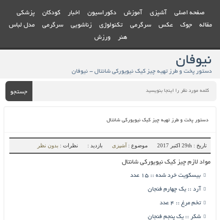
صفحه اصلی
آشپزی
آموزش
دکوراسیون
اخبار
کودکان
پزشکی
مقاله
جوک
عکس
سرگرمی
تکنولوژی
زناشویی
سرگرمی
مدل لباس
هنر
ورزش
نیوفان
دستور پخت و طرز تهیه چیز کیک نیویورکی شانتال - نیوفان
جستجو
دستور پخت و طرز تهیه چیز کیک نیویورکی شانتال
تاریخ : 29th اکتبر 2017
موضوع :
آشپزی
بازدید :
نظرات :
بدون نظر
مواد لازم چیز کیک نیویورکی شانتال
بیسکویت خرد شده :: 15 عدد
آرد :: یک چهارم فنجان
تخم مرغ :: 4 عدد
شکر :: یک پنجم فنجان