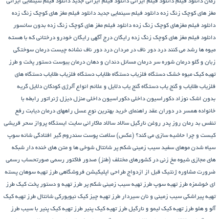
رمان
دانلود فیلم
دانلود فیلم ایرانی
دانلود فیلم ایرانی جدید
دانلود فیلم سینمایی ایرانی
مغز های کوچک زنگ زده
دانلود فیلم سینمایی جدید
دانلود فیلم مغز های کوچک زنگ زده
دانلود فیلم مغزهای کوچک زنگ زده
دانلود فیلم مغز های کوچک زنگ زده بدون سانسور
دانلود فیلم مغز های کوچک زنگ زده رایگان
درج آگهی رایگان خودرو
درختانی که با هسته
میوه ها رشد می کنند
درد دور ناف در مردان
درد دور ناف نشانه چیست
درمان سوختگی
زبان و گلو
درمان شوره سر
درمان مسائل دندان و دهان
درمان یبوست
دستور پخت و طرز
تهیه کیک میوه خشک
دستگاه فلزیاب
دستگاه‌ طلایاب
دستگاه‌ فلزیاب طلایاب
دستگاه‌ های
فلزیاب طلایاب و گنج‌ یاب
دستگاه‌ گنج‌ یاب
دلایل و علائم انواع آلرژی کودکان
دلایل گریه
بدون اشک نوزاد
دکوراسیون داخلی
دکوراسیون داخلی منزل
دیزل ژنراتور
رابطه با
خانواده همسر در دوران عقد
راهنمای خرید بهترین نوع عسل
راههای درمان دیابت
رفع
تنفس بد
رمان
روز پدر
روغن نارگیل
سالاد
سالاد ماکارانی
سایت ایستگاه پرواز
سحر قریشی
کیست و چرا حاشیه سازی می کند؟ (عکس)
سلامت پوست
سندروم گیر افتادگی شانه
سوپ
سیاه شدن موهای سفید
سیب زمینی شکم پر
شانتال
شوخی ها و متن های خنده دار شبکه
های مجازی
شیوه مخ زنی در کشورهای مختلف (طنز)
صدور فاکتور رسمی
صورتحساب رسمی
ضرورت مشاوره ژنتیک قبل از ازدواج
طراحی اپلیکیشن فروشگاهی
طرز تهیه سوهان پسته
ای خوشمزه
طرز تهیه سوپ
طرز تهیه سیب زمینی شکم پر
طرز تهیه و دستور پخت کیک
طرز
تهیه پیراشكی سيب زمينی و نان سیردار
طرز تهیه چیز کیک نیویورکی شانتال
طرز تهیه کیک
آلو و هلو
طرز تهیه کیک لیمو و نارگیل
طرز تهیه کیک پنیر
طرز تهیه کیک پنیر با سیب
طرز