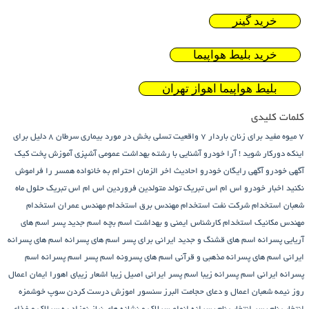
خرید گینر
خرید بلیط هواپیما
بلیط هواپیما اهواز تهران
کلمات کلیدی
7 میوه مفید برای زنان باردار
7 واقعیت تسلی بخش در مورد بیماری سرطان
8 دلیل برای
اینکه دورکار شوید !
آرا خودرو
آشنایی با رشته بهداشت عمومی
آشپزی
آموزش پخت کیک
آگهی خودرو
آگهی رایگان خودرو
احادیث اخر الزمان
احترام به خانواده همسر را فراموش
نکنید
اخبار خودرو
اس ام اس تبریک تولد متولدین فروردین
اس ام اس تبریک حلول ماه
شعبان
استخدام شرکت نفت
استخدام مهندس برق
استخدام مهندس عمران
استخدام
مهندس مکانیک
استخدام کارشناس ایمنی و بهداشت
اسم بچه
اسم جدید پسر
اسم های
آریایی پسرانه
اسم های قشنگ و جدید ایرانی برای پسر
اسم های پسرانه
اسم های پسرانه
ایرانی
اسم های پسرانه مذهبی و قرآنی
اسم های پسرونه
اسم پسر
اسم پسرانه
اسم
پسرانه ایرانی
اسم پسرانه زیبا
اسم پسر ایرانی اصیل زیبا
اشعار زیبای اهورا ایمان
اعمال
روز نیمه شعبان
اعمال و دعای حجامت
البرز سنسور
اموزش درست کردن سوپ خوشمزه