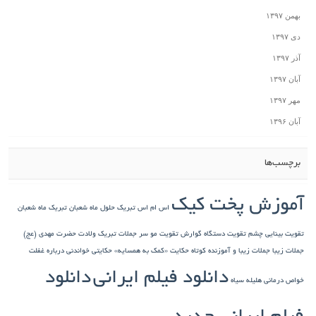
بهمن ۱۳۹۷
دی ۱۳۹۷
آذر ۱۳۹۷
آبان ۱۳۹۷
مهر ۱۳۹۷
آبان ۱۳۹۶
برچسب‌ها
آموزش پخت کیک
اس ام اس تبریک حلول ماه شعبان
تبریک ماه شعبان
تقویت بینایی چشم
تقویت دستگاه گوارش
تقویت مو سر
جملات تبریک ولادت حضرت مهدی (عج)
جملات زیبا
جملات زیبا و آموزنده کوتاه
حکایت «کمک به همسایه»
حکایتی خواندنی درباره غفلت
دانلود فیلم ایرانی
دانلود
خواص درمانی هلیله سیاه