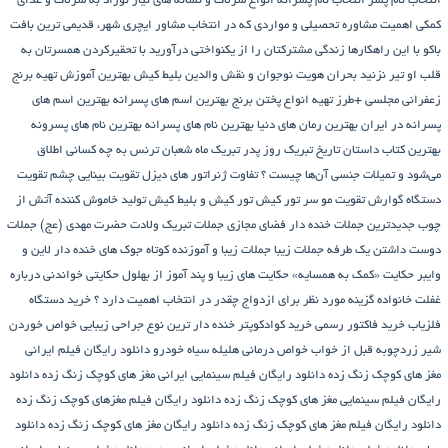
انتخاب نام پسر
انتخاب نام پسرانه
انواع سرلاک و نشانه های نیاز نوزاد به سرلاک و غذای
کمکی
اهمیت مشاوره تحصیلی و مواردی که در انتخاب مشاور
ایچری شهر، قدیمی ترین بافت
باکو
با این راهکارها زندگی مشترکتان را از یکنواختی درآورید
با تحقیرکردن همسرتان به
قلب او تیر نزنید
بحران هویت نوجوان و نقش والدین
بلیط کیش
بهترین آموزش تهیه برنج
زعفرانی مجلسی +طرز تهیه انواع پختن برنج
بهترین اسم های پسرانه
بهترین اسم های
پسرانه در ایران
بهترین رمان های دنیا
بهترین نام های پسرانه
بهترین نام های پسرونه
بهترین کتاب داستان تاریخ
تبریک روز پدر
تبریک ماه شعبان
ترنس به چه کسانی اطلاق
می‌شود و تمیلات جنسی آن‌ها چیست ؟
تفاوت ژنراتور های دیزل
تقویت بینایی چشم
تقویت
دستگاه گوارش
تقویت مو سر
تور کیش
تور کیش و بلیط کیش
تولید خاموش کننده آتش از
چوب
جدیدترین جملات خنده دار فضای مجازی
جملات تبریک ولادت حضرت مهدی (عج)
جملات
دوست داشتن یک طرفه
جملات زیبا
جملات زیبا و آموزنده کوتاه
جوک های خنده دار لاین و
وایبر
حکایت «کمک به همسایه»
حکایت های زیبا و پند آموز از بهلول
حکایتی خواندنی درباره
غفلت
خانواده گزینه مورد نظر برای ازدواج چقدر در انتخاب اهمیت دارد ؟
خرید دستگاه
فلزیاب
خرید فاکتور رسمی
خرید کوادکوپتر
خنده دار ترین نوع جراحی زیبایی
خواص خوردن
شیر زردچوبه قبل از خواب
خواص درمانی هلیله سیاه
خودرو
دانلود رایگان فیلم ایرانی
مغز های کوچک زنگ زده
دانلود رایگان فیلم سینمایی ایرانی مغز های کوچک زنگ زده
دانلود
رایگان فیلم سینمایی مغز های کوچک زنگ زده
دانلود رایگان فیلم مغزهای کوچک زنگ زده
دانلود رایگان فیلم مغز های کوچک زنگ زده
دانلود رایگان مغز های کوچک زنگ زده
دانلود