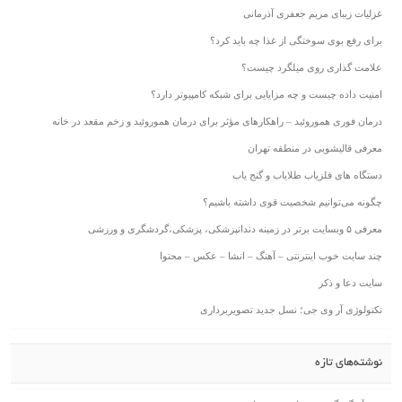
غزلیات زیبای مریم جعفری آذرمانی
برای رفع بوی سوختگی از غذا چه باید کرد؟
علامت گذاری روی میلگرد چیست؟
امنیت داده چیست و چه مزایایی برای شبکه کامپیوتر دارد؟
درمان فوری هموروئید – راهکارهای مؤثر برای درمان هموروئید و زخم مقعد در خانه
معرفی قالیشویی در منطقه تهران
دستگاه‌ های فلزیاب طلایاب و گنج‌ یاب
چگونه می‌توانیم شخصیت قوی داشته باشیم؟
معرفی ۵ وبسایت برتر در زمینه دندانپزشکی، پزشکی،گردشگری و ورزشی
چند سایت خوب اینترنتی – آهنگ – انشا – عکس – محتوا
سایت دعا و ذکر
تکنولوژی آر وی جی؛ نسل جدید تصویربرداری
نوشته‌های تازه