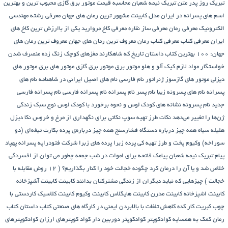
تبریک روز پدر
متن تبریک نیمه شعبان
محاسبه قیمت موتور برق گازی
محبوب ترین و بهترین
اسم های پسرانه در ایران
مدل کابینت
مشهور ترین رمان های جهان
معرفی رشته مهندسی
الکترونیک
معرفی رمان
معرفی ساز نقاره
معرفی کاخ مروارید یکی از باارزش ترین کاخ های
ایران
معرفی کتاب
معرفی کتاب رمان
معروف ترین رمان های جهان
معروف ترین رمان های
جهان: ۱۰۰ بهترین کتاب داستان تاریخ که شاهکارند
مغزهای کوچک زنگ زده
منصرف شدن
خواستگار
مواد لازم کیک آلو و هلو
موتور برق
موتور برق گازی
موتور های برق
موتور های
دیزلی
موتور های گازسوز ژنراتور
نام فارسی
نام های اصیل ایرانی در شاهنامه
نام های
پسرانه
نام های پسرونه زیبا
نام پسر
نام پسرانه
نام پسرانه فارسی
نام پسرانه فارسی
جدید
نام پسرونه
نشانه های کودک لوس و نحوه برخورد با کودک لوس
نوع سبک زندگی
ژن‌ها را تغییر می‌دهد
نکات طرز تهیه سوپ
نکاتی برای نگهداری از مرغ و خروس
نکا دیزل
هلیله سیاه
همه چیز درباره دستگاه فشارسنج
همه چیز درباره‌ی پرده بکارت تیغه‌ای (دو
سوراخه)
وکیوم
پخت و طرز تهیه کی
پرده زبرا
پرده های زبرا شرکت فتودراپه
پسرانه
پهپاد
پیام تبریک نیمه شعبان
پیامک فاتحه برای اموات در شب جمعه
چطور می توان از افسردگی
خلاص شد و یا آن را درمان کرد
چگونه خجالت خود را کنار بگذاریم؟ ( 12 روش مقابله با
خجالت )
چیزهایی که نباید دیگران از زندگی مشترکتان بدانند
کابینت
کابینت آشپزخانه
کابینت اشپزخانه
کابینت مدرن
کابینت هایگلاس
کابینت وکیوم
کابینت کلاسیک
کاردستی با
چوب کبریت
کار کده
کاهش تلفات با بالابردن ایمنی در کارگاه های صنعتی
کتاب داستان
کتاب
رمان
کمک به همسایه
کوادکوپتر
کوادکوپتر دوربین دار
کواد کوپترهای ارزان
کوادکوپترهای