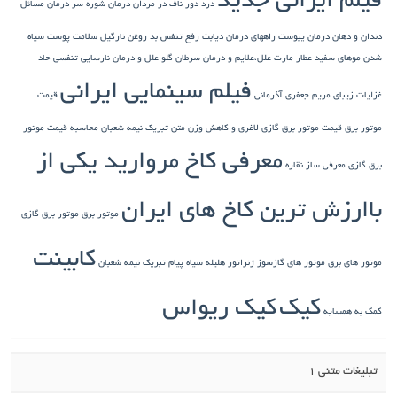
فیلم ایرانی جدید
درد دور ناف در مردان
درمان شوره سر
درمان مسائل
دندان و دهان
درمان یبوست
راههای درمان دیابت
رفع تنفس بد
روغن نارگیل
سلامت پوست
سیاه
شدن موهای سفید
عطار مارت
علل،علایم و درمان سرطان گلو
علل و درمان نارسایی تنفسی حاد
فیلم سینمایی ایرانی
غزلیات زیبای مریم جعفری آذرمانی
قیمت
موتور برق
قیمت موتور برق گازی
لاغری و کاهش وزن
متن تبریک نیمه شعبان
محاسبه قیمت موتور
معرفی کاخ مروارید یکی از
برق گازی
معرفی ساز نقاره
باارزش ترین کاخ های ایران
موتور برق
موتور برق گازی
کابینت
موتور های برق
موتور های گازسوز ژنراتور
هلیله سیاه
پیام تبریک نیمه شعبان
کیک
کیک ریواس
کمک به همسایه
تبلیغات متنی 1