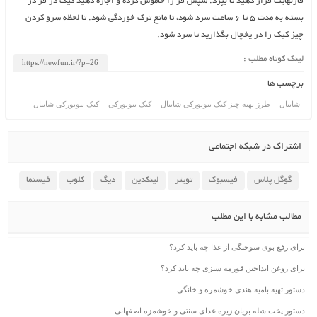
فارنهایت قرار دهید تا بپزد. سپس فر را خاموش کرده و اجازه دهید کیک در فر در
بسته به مدت 5 تا 6 ساعت سرد شود، تا مانع ترک خوردگی شود. تا لحظه سرو کردن
چیز کیک را در یخچال بگذارید تا سرد شود.
لینک کوتاه مطلب :
برچسب ها
شانتال
طرز تهیه چیز کیک نیویورکی شانتال
کیک نیویورکی
کیک نیویورکی شانتال
اشتراک در شبکه اجتماعی
گوگل پلاس
فیسبوک
تویتر
لینکدین
دیگ
کلوب
فیسنما
مطالب مشابه با این مطلب
برای رفع بوی سوختگی از غذا چه باید کرد؟
برای روغن انداختن قورمه سبزی چه باید کرد؟
دستور تهیه بامیه هندی خوشمزه و خانگی
دستور پخت شله بریان زیره غذای سنتی و خوشمزه اصفهانی