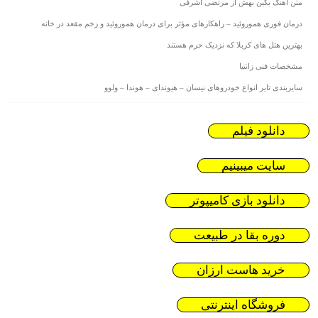
متن آهنگ بگین بهش از مرتضی اشرفی
درمان فوری هموروئید – راهکارهای مؤثر برای درمان هموروئید و زخم مقعد در خانه
بهترین هتل های کربلا که نزدیک حرم هستند
مشخصات فنی زانتیا
سایزبندی تایر انواع خودروهای نیسان – هیوندای – هوندا – ولوو
دانلود فیلم
سایت میبینیم
دانلود بازی کامیپوتر
دوره بقا در طبیعت
خرید هاست ارزان
فروشگاه اینترنتی