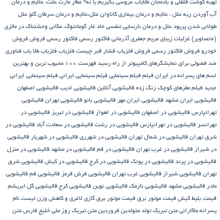
تهیه گوشت قلقلی و بادمجان
طلایاب
عروسی بگیریم یا نه؟
عطار مارت
علت، علایم و درمان
آب آوردن ریه
علل ، علایم و درمان بیماری کاناوان
علل،علایم و درمان سرطان گلو
علل
طولانی شدن پریود
علل و درمان نارسایی تنفسی حاد
غار گومانتوگ، مکانی وحشتناک در مالزی
(+تصاویر)
غزلیات زیبای مریم جعفری آذرمانی
فاکتور رسمی
فاکتور رسمی فروش
فروش
خودرو
فروش فاکتور رسمی
فروش فلزیاب
فشار قبر چیست
فلزیاب
فلزیاب طلا یاب
فناوری
ضد فضولی برای نمایشگرهای کامپیوتر از راه رسید
فهرست ۱۰۰ محبوب ترین و بهترین
اسم های پسرانه در ایران
فیلم
فیلم سینمایی
فیلم سینمایی ایرانی
فیلم سینمایی ایرانی
جدید
فیلم مغزهای کوچک زنگ زده
قالیشویی آنلاین
قالیشویی ادیب
قالیشویی اصفهان
قالیشویی ایران مشهد
قالیشویی ایران مهر
قالیشویی بانو
قالیشویی تهران
قالیشویی
تهرانپارس
قالیشویی در اصفهان
قالیشویی در اهواز
قالیشویی در تبریز
قالیشویی در
تهرانسر
قالیشویی در تهرانپارس
قالیشویی در رشت
قالیشویی در سعادت آباد
قالیشویی در
شرق تهران
قالیشویی در شمال تهران
قالیشویی در شهرری
قالیشویی در شهریار
قالیشویی
در شیراز
قالیشویی در غرب تهران
قالیشویی در قم
قالیشویی در مشهد
قالیشویی در منزل
قالیشویی در پرند
قالیشویی در پونک
قالیشویی در کرج
قالیشویی در کیش
قالیشویی شرق
تهران
قالیشویی شیراز
قالیشویی غرب تهران
قالیشویی فرش قرمز
قالیشویی قم
قالیشویی
مادر
قالیشویی مشهد
قالیشویی نارمک
قالیشویی نوین
قالیشویی کرج
قالیشویی گل ابریشم
قیمت بلیط کیش
قیمت موتور برق
قیمت موتور برق گازی
لاغری و کاهش وزن
لیست نام
پسرانه
ماکارانی
متن تبریک تولد متولدین فروردین
متن تبریک روز ملی خلیج فارس
متن