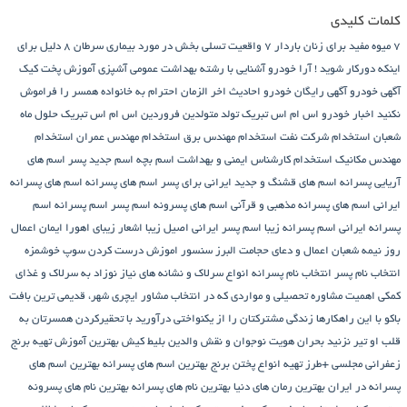
کلمات کلیدی
7 میوه مفید برای زنان باردار
7 واقعیت تسلی بخش در مورد بیماری سرطان
8 دلیل برای
اینکه دورکار شوید !
آرا خودرو
آشنایی با رشته بهداشت عمومی
آشپزی
آموزش پخت کیک
آگهی خودرو
آگهی رایگان خودرو
احادیث اخر الزمان
احترام به خانواده همسر را فراموش
نکنید
اخبار خودرو
اس ام اس تبریک تولد متولدین فروردین
اس ام اس تبریک حلول ماه
شعبان
استخدام شرکت نفت
استخدام مهندس برق
استخدام مهندس عمران
استخدام
مهندس مکانیک
استخدام کارشناس ایمنی و بهداشت
اسم بچه
اسم جدید پسر
اسم های
آریایی پسرانه
اسم های قشنگ و جدید ایرانی برای پسر
اسم های پسرانه
اسم های پسرانه
ایرانی
اسم های پسرانه مذهبی و قرآنی
اسم های پسرونه
اسم پسر
اسم پسرانه
اسم
پسرانه ایرانی
اسم پسرانه زیبا
اسم پسر ایرانی اصیل زیبا
اشعار زیبای اهورا ایمان
اعمال
روز نیمه شعبان
اعمال و دعای حجامت
البرز سنسور
اموزش درست کردن سوپ خوشمزه
انتخاب نام پسر
انتخاب نام پسرانه
انواع سرلاک و نشانه های نیاز نوزاد به سرلاک و غذای
کمکی
اهمیت مشاوره تحصیلی و مواردی که در انتخاب مشاور
ایچری شهر، قدیمی ترین بافت
باکو
با این راهکارها زندگی مشترکتان را از یکنواختی درآورید
با تحقیرکردن همسرتان به
قلب او تیر نزنید
بحران هویت نوجوان و نقش والدین
بلیط کیش
بهترین آموزش تهیه برنج
زعفرانی مجلسی +طرز تهیه انواع پختن برنج
بهترین اسم های پسرانه
بهترین اسم های
پسرانه در ایران
بهترین رمان های دنیا
بهترین نام های پسرانه
بهترین نام های پسرونه