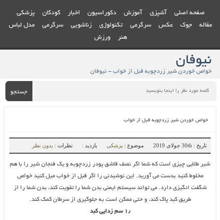
صفحه اصلی
آشپزی
آموزش
دکوراسیون
اخبار
کودکان
پزشکی
مقاله
جوک
عکس
سرگرمی
تکنولوژی
زناشویی
سرگرمی
مدل لباس
هنر
ورزش
نیوفان
خواص خوردن شیر زردچوبه قبل از خواب - نیوفان
جستجو
خواص خوردن شیر زردچوبه قبل از خواب
تاریخ : 30th جولای 2019
موضوع :
پزشکی
بازدید :
نظرات :
بدون نظر
شیر طلایی چیزی است که شما اگر نصف قاشق پودر زردچوبه و یک فنجان شیر را با هم
مخلوط کنید بدست می آورید. این نوشیدنی را اگر قبل از خواب میل کنید خواص
شگفت انگیزی دارد. می تواند سیستم ایمنی بدن شما را تقویت کند، بدن شما را از
طریق کبد پاک کند، و حتی ممکن است به جلوگیری از سرطان کمک کند.
۱٫ سم زدایی کبد