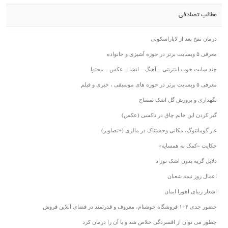
مطالب تصادفی
درمان نفخ بعد از لاپاراسکوپی
معرفی ۵ وبسایت برتر در حوزه آشپزی و خانواده
چند سایت خوب اینترنتی – آهنگ – انشا – عکس – محتوا
معرفی ۵ وبسایت برتر در حوزه های موسیقی ، خبری و فیلم
نگهداری و پرورش گل اشک تمساح
گیر کردن این خانم چاق در تاکسی (عکس)
غار گومانتوگ، مکانی وحشتناک در مالزی (+تصاویر)
حکایت «کمک به همسایه»
دلایل گریه بدون اشک نوزاد
اعمال روز نیمه شعبان
اشعار زیبای اهورا ایمان
حضور جدی ۴+۱ فروشگاه خوشنام، معروف و قدرتمند در فضای آنلاین فروش
چطور می توان از افسردگی خلاص شد و یا آن را درمان کرد