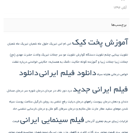
آبان ۱۳۹۶
برچسب‌ها
آموزش پخت کیک
اس ام اس تبریک حلول ماه شعبان
تبریک ماه شعبان
تقویت بینایی چشم
تقویت دستگاه گوارش
تقویت مو سر
جملات تبریک ولادت حضرت مهدی (عج)
جملات زیبا
جملات زیبا و آموزنده کوتاه
حکایت «کمک به همسایه»
حکایتی خواندنی درباره غفلت
دانلود فیلم ایرانی
دانلود
خواص درمانی هلیله سیاه
فیلم ایرانی جدید
درد دور ناف در مردان
درمان شوره سر
درمان مسائل
دندان و دهان
درمان یبوست
راههای درمان دیابت
رفع تنفس بد
روغن نارگیل
سلامت پوست
سیاه
شدن موهای سفید
عطار مارت
علل،علایم و درمان سرطان گلو
علل و درمان نارسایی تنفسی حاد
فیلم سینمایی ایرانی
غزلیات زیبای مریم جعفری آذرمانی
قیمت
موتور برق
قیمت موتور برق گازی
لاغری و کاهش وزن
متن تبریک نیمه شعبان
محاسبه قیمت موتور