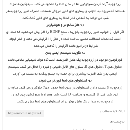
زردچوبه آزاد کردن سیتوکین ها در بدن شما را محدود می کند. سیتوکین ها مواد
هستند که مربوط به التهاب و بیماری های قلبی عروقی هستند. مصرف شیر زردچوبه هر
شب می تواند به کاهش خطر ابتلا به بیماری های قلبی کمک کند.
۷٫ مغز سالم تر و هوشیارتر
اگر قبل از خواب، شیر زردچوبه بخورید ، سطح BDNF را افزایش می دهید که ماده ای
است که تعداد اتصالات عصبی ساخته شده در مغز را افزایش می دهد و خطر ایجاد
شرایط دژنراتیو مانند آلزایمر را کاهش می دهد.
۸٫ تقویت سیستم ایمنی بدن
کورکومین موجود در زردچوبه یک عامل قدرتمند است که مواد شیمیایی دفاعی مانند
سلول های T، سلول های B، سلول های قاتل طبیعی و غیره را فعال می کند. سیستم
ایمنی بدن شما قدرت بیشتری برای حمله به جسم بیگانه به دست می آورد.
۹٫ استخوان های شما قوی تر می شوند
زردچوبه از دست دادن استخوان در بدن شما حدود ۵۰٪ جلوگیری می کند. علاوه بر
این، شیر غنی از کلسیم و ویتامین D است، شیر همراه با نیم قاشق چای خوری
زردچوبه به عنوان یک عامل موثر برای استخوان های شما عمل می کند.
لینک کوتاه مطلب :
برچسب ها
خواص خوردن شیر زردچوبه قبل از خواب