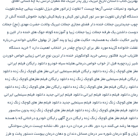
بهترین کتاب داستان تاریخ
تبریک روز پدر
تبریک ماه شعبان
ترنس به چه کسانی اطلاق
می‌شود و تمیلات جنسی آن‌ها چیست ؟
تفاوت ژنراتور های دیزل
تقویت بینایی چشم
تقویت
دستگاه گوارش
تقویت مو سر
تور کیش
تور کیش و بلیط کیش
تولید خاموش کننده آتش از
چوب
جدیدترین جملات خنده دار فضای مجازی
جملات تبریک ولادت حضرت مهدی (عج)
جملات
دوست داشتن یک طرفه
جملات زیبا
جملات زیبا و آموزنده کوتاه
جوک های خنده دار لاین و
وایبر
حکایت «کمک به همسایه»
حکایت های زیبا و پند آموز از بهلول
حکایتی خواندنی درباره
غفلت
خانواده گزینه مورد نظر برای ازدواج چقدر در انتخاب اهمیت دارد ؟
خرید دستگاه
فلزیاب
خرید فاکتور رسمی
خرید کوادکوپتر
خنده دار ترین نوع جراحی زیبایی
خواص خوردن
شیر زردچوبه قبل از خواب
خواص درمانی هلیله سیاه
خودرو
دانلود رایگان فیلم ایرانی
مغز های کوچک زنگ زده
دانلود رایگان فیلم سینمایی ایرانی مغز های کوچک زنگ زده
دانلود
رایگان فیلم سینمایی مغز های کوچک زنگ زده
دانلود رایگان فیلم مغزهای کوچک زنگ زده
دانلود رایگان فیلم مغز های کوچک زنگ زده
دانلود رایگان مغز های کوچک زنگ زده
دانلود
رمان
دانلود فیلم
دانلود فیلم ایرانی
دانلود فیلم ایرانی جدید
دانلود فیلم سینمایی ایرانی
مغز های کوچک زنگ زده
دانلود فیلم سینمایی جدید
دانلود فیلم مغز های کوچک زنگ زده
دانلود فیلم مغزهای کوچک زنگ زده
دانلود فیلم مغز های کوچک زنگ زده بدون سانسور
دانلود فیلم مغز های کوچک زنگ زده رایگان
درج آگهی رایگان خودرو
درختانی که با هسته
میوه ها رشد می کنند
درد دور ناف در مردان
درد دور ناف نشانه چیست
درمان سوختگی
زبان و گلو
درمان شوره سر
درمان مسائل دندان و دهان
درمان یبوست
دستور پخت و طرز