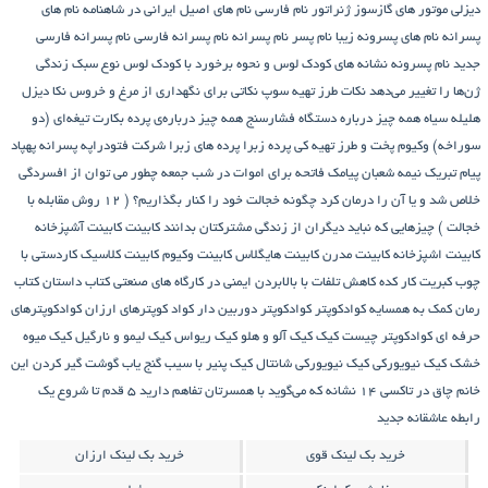
دیزلی
موتور های گازسوز ژنراتور
نام فارسی
نام های اصیل ایرانی در شاهنامه
نام های
پسرانه
نام های پسرونه زیبا
نام پسر
نام پسرانه
نام پسرانه فارسی
نام پسرانه فارسی
جدید
نام پسرونه
نشانه های کودک لوس و نحوه برخورد با کودک لوس
نوع سبک زندگی
ژن‌ها را تغییر می‌دهد
نکات طرز تهیه سوپ
نکاتی برای نگهداری از مرغ و خروس
نکا دیزل
هلیله سیاه
همه چیز درباره دستگاه فشارسنج
همه چیز درباره‌ی پرده بکارت تیغه‌ای (دو
سوراخه)
وکیوم
پخت و طرز تهیه کی
پرده زبرا
پرده های زبرا شرکت فتودراپه
پسرانه
پهپاد
پیام تبریک نیمه شعبان
پیامک فاتحه برای اموات در شب جمعه
چطور می توان از افسردگی
خلاص شد و یا آن را درمان کرد
چگونه خجالت خود را کنار بگذاریم؟ ( 12 روش مقابله با
خجالت )
چیزهایی که نباید دیگران از زندگی مشترکتان بدانند
کابینت
کابینت آشپزخانه
کابینت اشپزخانه
کابینت مدرن
کابینت هایگلاس
کابینت وکیوم
کابینت کلاسیک
کاردستی با
چوب کبریت
کار کده
کاهش تلفات با بالابردن ایمنی در کارگاه های صنعتی
کتاب داستان
کتاب
رمان
کمک به همسایه
کوادکوپتر
کوادکوپتر دوربین دار
کواد کوپترهای ارزان
کوادکوپترهای
حرفه ای
کوادکوپتر چیست
کیک
کیک آلو و هلو
کیک ریواس
کیک لیمو و نارگیل
کیک میوه
خشک
کیک نیویورکی
کیک نیویورکی شانتال
کیک پنیر با سیب
گنج‌ یاب
گوشت
گیر کردن این
خانم چاق در تاکسی
۱۴ نشانه که می‌گوید با همسرتان تفاهم دارید
۵ قدم تا شروع یک
رابطه عاشقانه جدید
خرید بک لینک قوی
خرید بک لینک ارزان