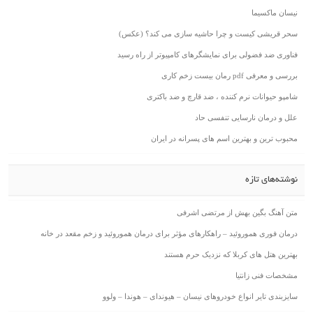
نیسان ماکسیما
سحر قریشی کیست و چرا حاشیه سازی می کند؟ (عکس)
فناوری ضد فضولی برای نمایشگرهای کامپیوتر از راه رسید
بررسی و معرفی pdf رمان بیست زخم کاری
شامپو حیوانات نرم کننده ، ضد قارچ و ضد باکتری
علل و درمان نارسایی تنفسی حاد
محبوب ترین و بهترین اسم های پسرانه در ایران
نوشته‌های تازه
متن آهنگ بگین بهش از مرتضی اشرفی
درمان فوری هموروئید – راهکارهای مؤثر برای درمان هموروئید و زخم مقعد در خانه
بهترین هتل های کربلا که نزدیک حرم هستند
مشخصات فنی زانتیا
سایزبندی تایر انواع خودروهای نیسان – هیوندای – هوندا – ولوو