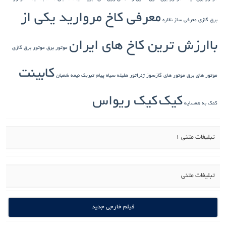
معرفی کاخ مروارید یکی از
برق گازی
معرفی ساز نقاره
باارزش ترین کاخ های ایران
موتور برق
موتور برق گازی
کابینت
موتور های برق
موتور های گازسوز ژنراتور
هلیله سیاه
پیام تبریک نیمه شعبان
کیک
کیک ریواس
کمک به همسایه
تبلیغات متنی 1
تبلیغات متنی
فیلم خارجی جدید