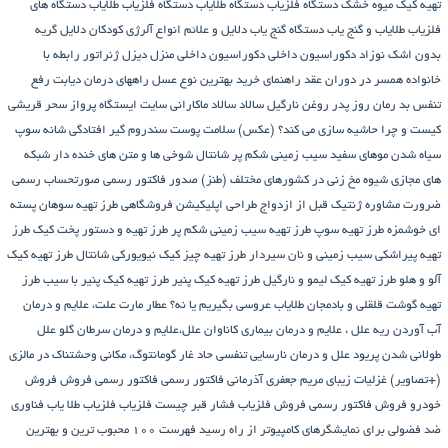
تهیه کیک میوه خشک
دستگاه فلزیاب
دستگاه‌ طلایاب
دستگاه‌ فلزیاب طلایاب
دستگاه‌ های
فلزیاب طلایاب و گنج‌ یاب
دستگاه‌ گنج‌ یاب
دلایل و علائم انواع آلرژی کودکان
دلایل گریه
بدون اشک نوزاد
دکوراسیون داخلی
دکوراسیون داخلی منزل
دیزل ژنراتور
رابطه با
خانواده همسر در دوران عقد
راهنمای خرید بهترین نوع عسل
راههای درمان دیابت
رفع
تنفس بد
رمان
روز پدر
روغن نارگیل
سالاد
سالاد ماکارانی
سایت ایستگاه پرواز
سحر قریشی
کیست و چرا حاشیه سازی می کند؟ (عکس)
سلامت پوست
سندروم گیر افتادگی شانه
سوپ
سیاه شدن موهای سفید
سیب زمینی شکم پر
شانتال
شوخی ها و متن های خنده دار شبکه
های مجازی
شیوه مخ زنی در کشورهای مختلف (طنز)
صدور فاکتور رسمی
صورتحساب رسمی
ضرورت مشاوره ژنتیک قبل از ازدواج
طراحی اپلیکیشن فروشگاهی
طرز تهیه سوهان پسته
ای خوشمزه
طرز تهیه سوپ
طرز تهیه سیب زمینی شکم پر
طرز تهیه و دستور پخت کیک
طرز
تهیه پیراشكی سيب زمينی و نان سیردار
طرز تهیه چیز کیک نیویورکی شانتال
طرز تهیه کیک
آلو و هلو
طرز تهیه کیک لیمو و نارگیل
طرز تهیه کیک پنیر
طرز تهیه کیک پنیر با سیب
طرز
تهیه گوشت قلقلی و بادمجان
طلایاب
عروسی بگیریم یا نه؟
عطار مارت
علت، علایم و درمان
آب آوردن ریه
علل ، علایم و درمان بیماری کاناوان
علل،علایم و درمان سرطان گلو
علل
طولانی شدن پریود
علل و درمان نارسایی تنفسی حاد
غار گومانتوگ، مکانی وحشتناک در مالزی
(+تصاویر)
غزلیات زیبای مریم جعفری آذرمانی
فاکتور رسمی
فاکتور رسمی فروش
فروش
خودرو
فروش فاکتور رسمی
فروش فلزیاب
فشار قبر چیست
فلزیاب
فلزیاب طلا یاب
فناوری
ضد فضولی برای نمایشگرهای کامپیوتر از راه رسید
فهرست ۱۰۰ محبوب ترین و بهترین