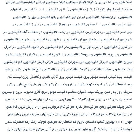
اسم های پسرانه در ایران
فیلم
فیلم سینمایی
فیلم سینمایی ایرانی
فیلم سینمایی ایرانی
جدید
فیلم مغزهای کوچک زنگ زده
قالیشویی آنلاین
قالیشویی ادیب
قالیشویی اصفهان
قالیشویی ایران مشهد
قالیشویی ایران مهر
قالیشویی بانو
قالیشویی تهران
قالیشویی
تهرانپارس
قالیشویی در اصفهان
قالیشویی در اهواز
قالیشویی در تبریز
قالیشویی در
تهرانسر
قالیشویی در تهرانپارس
قالیشویی در رشت
قالیشویی در سعادت آباد
قالیشویی در
شرق تهران
قالیشویی در شمال تهران
قالیشویی در شهرری
قالیشویی در شهریار
قالیشویی
در شیراز
قالیشویی در غرب تهران
قالیشویی در قم
قالیشویی در مشهد
قالیشویی در منزل
قالیشویی در پرند
قالیشویی در پونک
قالیشویی در کرج
قالیشویی در کیش
قالیشویی شرق
تهران
قالیشویی شیراز
قالیشویی غرب تهران
قالیشویی فرش قرمز
قالیشویی قم
قالیشویی
مادر
قالیشویی مشهد
قالیشویی نارمک
قالیشویی نوین
قالیشویی کرج
قالیشویی گل ابریشم
قیمت بلیط کیش
قیمت موتور برق
قیمت موتور برق گازی
لاغری و کاهش وزن
لیست نام
پسرانه
ماکارانی
متن تبریک تولد متولدین فروردین
متن تبریک روز ملی خلیج فارس
متن
تبریک روز پدر
متن تبریک نیمه شعبان
محاسبه قیمت موتور برق گازی
محبوب ترین و بهترین
اسم های پسرانه در ایران
مدل کابینت
مشهور ترین رمان های جهان
معرفی رشته مهندسی
الکترونیک
معرفی رمان
معرفی ساز نقاره
معرفی کاخ مروارید یکی از باارزش ترین کاخ های
ایران
معرفی کتاب
معرفی کتاب رمان
معروف ترین رمان های جهان
معروف ترین رمان های
جهان: ۱۰۰ بهترین کتاب داستان تاریخ که شاهکارند
مغزهای کوچک زنگ زده
منصرف شدن
خواستگار
مواد لازم کیک آلو و هلو
موتور برق
موتور برق گازی
موتور های برق
موتور های