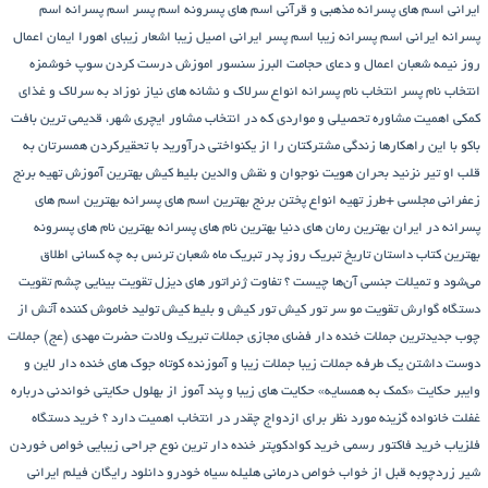
ایرانی
اسم های پسرانه مذهبی و قرآنی
اسم های پسرونه
اسم پسر
اسم پسرانه
اسم
پسرانه ایرانی
اسم پسرانه زیبا
اسم پسر ایرانی اصیل زیبا
اشعار زیبای اهورا ایمان
اعمال
روز نیمه شعبان
اعمال و دعای حجامت
البرز سنسور
اموزش درست کردن سوپ خوشمزه
انتخاب نام پسر
انتخاب نام پسرانه
انواع سرلاک و نشانه های نیاز نوزاد به سرلاک و غذای
کمکی
اهمیت مشاوره تحصیلی و مواردی که در انتخاب مشاور
ایچری شهر، قدیمی ترین بافت
باکو
با این راهکارها زندگی مشترکتان را از یکنواختی درآورید
با تحقیرکردن همسرتان به
قلب او تیر نزنید
بحران هویت نوجوان و نقش والدین
بلیط کیش
بهترین آموزش تهیه برنج
زعفرانی مجلسی +طرز تهیه انواع پختن برنج
بهترین اسم های پسرانه
بهترین اسم های
پسرانه در ایران
بهترین رمان های دنیا
بهترین نام های پسرانه
بهترین نام های پسرونه
بهترین کتاب داستان تاریخ
تبریک روز پدر
تبریک ماه شعبان
ترنس به چه کسانی اطلاق
می‌شود و تمیلات جنسی آن‌ها چیست ؟
تفاوت ژنراتور های دیزل
تقویت بینایی چشم
تقویت
دستگاه گوارش
تقویت مو سر
تور کیش
تور کیش و بلیط کیش
تولید خاموش کننده آتش از
چوب
جدیدترین جملات خنده دار فضای مجازی
جملات تبریک ولادت حضرت مهدی (عج)
جملات
دوست داشتن یک طرفه
جملات زیبا
جملات زیبا و آموزنده کوتاه
جوک های خنده دار لاین و
وایبر
حکایت «کمک به همسایه»
حکایت های زیبا و پند آموز از بهلول
حکایتی خواندنی درباره
غفلت
خانواده گزینه مورد نظر برای ازدواج چقدر در انتخاب اهمیت دارد ؟
خرید دستگاه
فلزیاب
خرید فاکتور رسمی
خرید کوادکوپتر
خنده دار ترین نوع جراحی زیبایی
خواص خوردن
شیر زردچوبه قبل از خواب
خواص درمانی هلیله سیاه
خودرو
دانلود رایگان فیلم ایرانی