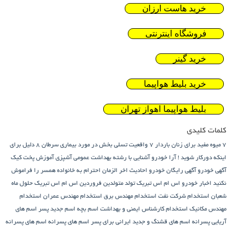
خرید هاست ارزان
فروشگاه اینترنتی
خرید گینر
خرید بلیط هواپیما
بلیط هواپیما اهواز تهران
کلمات کلیدی
7 میوه مفید برای زنان باردار
7 واقعیت تسلی بخش در مورد بیماری سرطان
8 دلیل برای
اینکه دورکار شوید !
آرا خودرو
آشنایی با رشته بهداشت عمومی
آشپزی
آموزش پخت کیک
آگهی خودرو
آگهی رایگان خودرو
احادیث اخر الزمان
احترام به خانواده همسر را فراموش
نکنید
اخبار خودرو
اس ام اس تبریک تولد متولدین فروردین
اس ام اس تبریک حلول ماه
شعبان
استخدام شرکت نفت
استخدام مهندس برق
استخدام مهندس عمران
استخدام
مهندس مکانیک
استخدام کارشناس ایمنی و بهداشت
اسم بچه
اسم جدید پسر
اسم های
آریایی پسرانه
اسم های قشنگ و جدید ایرانی برای پسر
اسم های پسرانه
اسم های پسرانه