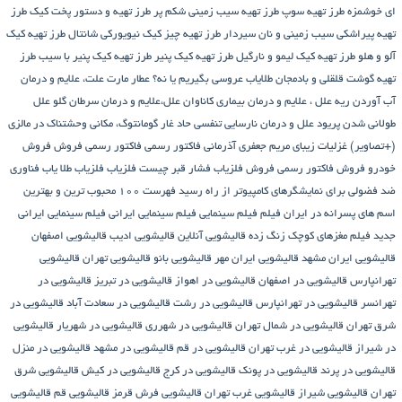
ای خوشمزه
طرز تهیه سوپ
طرز تهیه سیب زمینی شکم پر
طرز تهیه و دستور پخت کیک
طرز
تهیه پیراشكی سيب زمينی و نان سیردار
طرز تهیه چیز کیک نیویورکی شانتال
طرز تهیه کیک
آلو و هلو
طرز تهیه کیک لیمو و نارگیل
طرز تهیه کیک پنیر
طرز تهیه کیک پنیر با سیب
طرز
تهیه گوشت قلقلی و بادمجان
طلایاب
عروسی بگیریم یا نه؟
عطار مارت
علت، علایم و درمان
آب آوردن ریه
علل ، علایم و درمان بیماری کاناوان
علل،علایم و درمان سرطان گلو
علل
طولانی شدن پریود
علل و درمان نارسایی تنفسی حاد
غار گومانتوگ، مکانی وحشتناک در مالزی
(+تصاویر)
غزلیات زیبای مریم جعفری آذرمانی
فاکتور رسمی
فاکتور رسمی فروش
فروش
خودرو
فروش فاکتور رسمی
فروش فلزیاب
فشار قبر چیست
فلزیاب
فلزیاب طلا یاب
فناوری
ضد فضولی برای نمایشگرهای کامپیوتر از راه رسید
فهرست ۱۰۰ محبوب ترین و بهترین
اسم های پسرانه در ایران
فیلم
فیلم سینمایی
فیلم سینمایی ایرانی
فیلم سینمایی ایرانی
جدید
فیلم مغزهای کوچک زنگ زده
قالیشویی آنلاین
قالیشویی ادیب
قالیشویی اصفهان
قالیشویی ایران مشهد
قالیشویی ایران مهر
قالیشویی بانو
قالیشویی تهران
قالیشویی
تهرانپارس
قالیشویی در اصفهان
قالیشویی در اهواز
قالیشویی در تبریز
قالیشویی در
تهرانسر
قالیشویی در تهرانپارس
قالیشویی در رشت
قالیشویی در سعادت آباد
قالیشویی در
شرق تهران
قالیشویی در شمال تهران
قالیشویی در شهرری
قالیشویی در شهریار
قالیشویی
در شیراز
قالیشویی در غرب تهران
قالیشویی در قم
قالیشویی در مشهد
قالیشویی در منزل
قالیشویی در پرند
قالیشویی در پونک
قالیشویی در کرج
قالیشویی در کیش
قالیشویی شرق
تهران
قالیشویی شیراز
قالیشویی غرب تهران
قالیشویی فرش قرمز
قالیشویی قم
قالیشویی