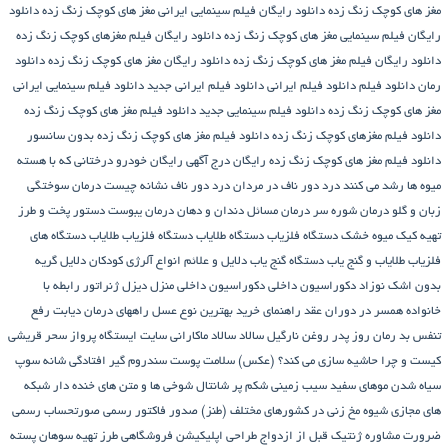
مغز های کوچک زنگ زده
دانلود رایگان فیلم سینمایی ایرانی مغز های کوچک زنگ زده
دانلود
رایگان فیلم سینمایی مغز های کوچک زنگ زده
دانلود رایگان فیلم مغزهای کوچک زنگ زده
دانلود رایگان فیلم مغز های کوچک زنگ زده
دانلود رایگان مغز های کوچک زنگ زده
دانلود
رمان
دانلود فیلم
دانلود فیلم ایرانی
دانلود فیلم ایرانی جدید
دانلود فیلم سینمایی ایرانی
مغز های کوچک زنگ زده
دانلود فیلم سینمایی جدید
دانلود فیلم مغز های کوچک زنگ زده
دانلود فیلم مغزهای کوچک زنگ زده
دانلود فیلم مغز های کوچک زنگ زده بدون سانسور
دانلود فیلم مغز های کوچک زنگ زده رایگان
درج آگهی رایگان خودرو
درختانی که با هسته
میوه ها رشد می کنند
درد دور ناف در مردان
درد دور ناف نشانه چیست
درمان سوختگی
زبان و گلو
درمان شوره سر
درمان مسائل دندان و دهان
درمان یبوست
دستور پخت و طرز
تهیه کیک میوه خشک
دستگاه فلزیاب
دستگاه‌ طلایاب
دستگاه‌ فلزیاب طلایاب
دستگاه‌ های
فلزیاب طلایاب و گنج‌ یاب
دستگاه‌ گنج‌ یاب
دلایل و علائم انواع آلرژی کودکان
دلایل گریه
بدون اشک نوزاد
دکوراسیون داخلی
دکوراسیون داخلی منزل
دیزل ژنراتور
رابطه با
خانواده همسر در دوران عقد
راهنمای خرید بهترین نوع عسل
راههای درمان دیابت
رفع
تنفس بد
رمان
روز پدر
روغن نارگیل
سالاد
سالاد ماکارانی
سایت ایستگاه پرواز
سحر قریشی
کیست و چرا حاشیه سازی می کند؟ (عکس)
سلامت پوست
سندروم گیر افتادگی شانه
سوپ
سیاه شدن موهای سفید
سیب زمینی شکم پر
شانتال
شوخی ها و متن های خنده دار شبکه
های مجازی
شیوه مخ زنی در کشورهای مختلف (طنز)
صدور فاکتور رسمی
صورتحساب رسمی
ضرورت مشاوره ژنتیک قبل از ازدواج
طراحی اپلیکیشن فروشگاهی
طرز تهیه سوهان پسته