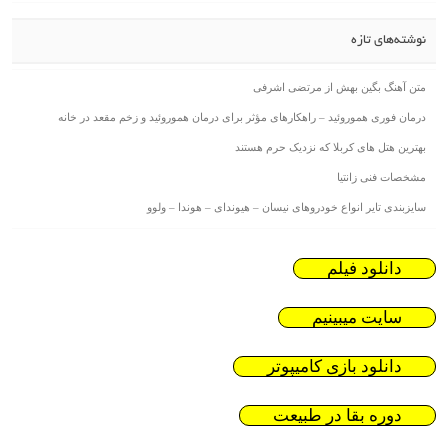
نوشته‌های تازه
متن آهنگ بگین بهش از مرتضی اشرفی
درمان فوری هموروئید – راهکارهای مؤثر برای درمان هموروئید و زخم مقعد در خانه
بهترین هتل های کربلا که نزدیک حرم هستند
مشخصات فنی زانتیا
سایزبندی تایر انواع خودروهای نیسان – هیوندای – هوندا – ولوو
دانلود فیلم
سایت میبینیم
دانلود بازی کامیپوتر
دوره بقا در طبیعت