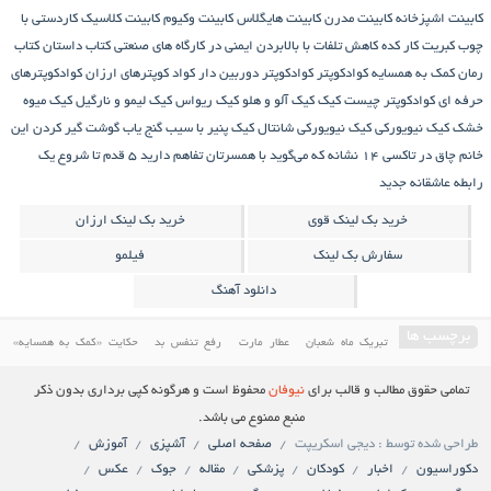
کابینت اشپزخانه
کابینت مدرن
کابینت هایگلاس
کابینت وکیوم
کابینت کلاسیک
کاردستی با
چوب کبریت
کار کده
کاهش تلفات با بالابردن ایمنی در کارگاه های صنعتی
کتاب داستان
کتاب
رمان
کمک به همسایه
کوادکوپتر
کوادکوپتر دوربین دار
کواد کوپترهای ارزان
کوادکوپترهای
حرفه ای
کوادکوپتر چیست
کیک
کیک آلو و هلو
کیک ریواس
کیک لیمو و نارگیل
کیک میوه
خشک
کیک نیویورکی
کیک نیویورکی شانتال
کیک پنیر با سیب
گنج‌ یاب
گوشت
گیر کردن این
خانم چاق در تاکسی
۱۴ نشانه که می‌گوید با همسرتان تفاهم دارید
۵ قدم تا شروع یک
رابطه عاشقانه جدید
خرید بک لینک قوی
خرید بک لینک ارزان
سفارش بک لینک
فیلمو
دانلود آهنگ
برچسب ها
تبریک ماه شعبان
عطار مارت
رفع تنفس بد
حکایت «کمک به همسایه»
درمان مسائل دندان و دهان
کمک به همسایه
حکایتی خواندنی درباره غفلت
آموزش پخت کیک
تمامی حقوق مطالب و قالب برای
نیوفان
محفوظ است و هرگونه کپی برداری بدون ذکر
دانلود فیلم ایرانی
کابینت
فیلم سینمایی ایرانی
معرفی کاخ مروارید یکی از باارزش ترین کاخ های
منبع ممنوع می باشد.
طراحی شده توسط : دیجی اسکریپت
صفحه اصلی
آشپزی
آموزش
ایران
دانلود فیلم ایرانی جدید
کیک ریواس
کیک
دکوراسیون
اخبار
کودکان
پزشکی
مقاله
جوک
عکس