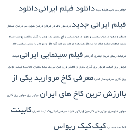
دانلود فیلم ایرانی
دانلود
خواص درمانی هلیله سیاه
فیلم ایرانی جدید
درد دور ناف در مردان
درمان شوره سر
درمان مسائل
دندان و دهان
درمان یبوست
راههای درمان دیابت
رفع تنفس بد
روغن نارگیل
سلامت پوست
سیاه
شدن موهای سفید
عطار مارت
علل،علایم و درمان سرطان گلو
علل و درمان نارسایی تنفسی حاد
فیلم سینمایی ایرانی
غزلیات زیبای مریم جعفری آذرمانی
قیمت
موتور برق
قیمت موتور برق گازی
لاغری و کاهش وزن
متن تبریک نیمه شعبان
محاسبه قیمت موتور
معرفی کاخ مروارید یکی از
برق گازی
معرفی ساز نقاره
باارزش ترین کاخ های ایران
موتور برق
موتور برق گازی
کابینت
موتور های برق
موتور های گازسوز ژنراتور
هلیله سیاه
پیام تبریک نیمه شعبان
کیک
کیک ریواس
کمک به همسایه