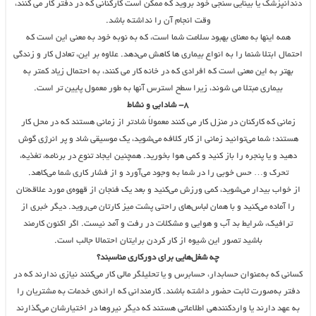
دندانپزشک یا بینایی سنجی خود بروید که ممکن است کارکنانی که در دفتر کار می کنند،
وقت انجام آن را نداشته باشد.
همه اینها به معنای بهبود سلامت شما است، که به نوبه خود به معنی این است که
احتمال ابتلا شنما را به انواع بیماری ها کاهش می‌دهد. علاوه بر این، تعادل کار و زندگی
بهتر به این معنی است که افرادی که در خانه کار می کنند، به احتمال زیاد کمتر به
بیماری مبتلا می شوند، زیرا سطح استرس آنها به طور معمول پایین تر است.
۸- شادابی و نشاط
زمانی که کارکنان در منزل کار می کنند معمولاً شادتر از زمانی هستند که در محل کار
هستند؛ شما می‌توانید زمانی از کار کلافه می‌شوید، یک موسیقی شاد و پر انرژی گوش
دهید و یا پنجره را باز کنید و کمی هوا بخورید. همچنین ایجاد تنوع در برنامه، تغذیه،
تحرک و… حس خوبی را در شما به وجود می‌آورد و از فشار کاری شما می‌کاهد.
از خواب بیدار می‌شوید، کمی ورزش می‌کنید و بعد یک فنجان از قهوه‌ی مورد علاقه‌تان
را آماده می‌کنید و با همان لباس‌های راحتی پشت میز کارتان می‌روید. دیگر خبری از
ترافیک، شرایط بد آب و هوایی و مشکلات در رفت و آمد نیست. اگر اکنون کارمند
باشید تصور این شیوه‌ از کار کردن برایتان احتمالا جالب است.
چه شغل‌هایی برای دورکاری مناسبند؟
کسانی که به‌عنوان حسابدار، حسابرس و یا تحلیل‎گر مالی کار می‌کنند نیازی ندارند که در
دفتر به‌صورت ثابت حضور داشته باشند. کارمندانی که ارائه‌ی خدمات به مشتریان را
به‌ عهد دارند یا واردکننده‎ی اطلاعاتی هستند که دیگر نیروها در اختیارشان می‌گذارند