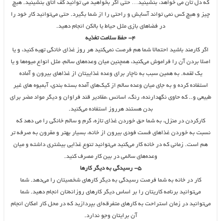
که دل تان می خواهد، بنشینید… حتی اگر بخواهید می توانید کف اتاق بنشینید. هیچ
چیز و هیچ کس نمی تواند آسایش و راحتی را از شما بگیرد. حتی می‌توانید کار خود را
در فضاهای بازی مثل حیاط یا بالکن انجام دهید.
۴- حفظ سلامت تغذیه
اگر کارمند باشید احتمالا شما هم فرصت نمی‌‍‌کنید هر روز غذای خانگی تهیه کنید، و یا
اصلا بردن آن را فراموش می‌کنید، همچنین میان وعده‌های سالم، مثل انواع میوه‌ها و یا
یک لقمه. به همین سبب به ناچار برای وعده غذاییتان از غذاهای بیرون و آماده
استفاده کرده و به جای میان وعده سالم از کیک‌های آمده بسته بندی، آبمیوه های غیر
طبیعی و.. که حاوی نگهدارنده، رنگ، اسانس ،مقادیر قند فراوان و دیگر مواد مضر برای
بدن هستند هرروز استفاده می‌کنید.
کارکردن در منزل، به شما حق خوردن غذای تازه، گرم و سالم خانگی را می دهد که
نسبت به خوردن غذاهای فست فودی بیرون از خانه، بسیار بهتر و مقرون به صرفه تر
هم است. زمانی که در خانه کار می‌کنید می‌توانید تنوع غذایی بیشتری داشته و میان
وعده‌های سالمی در بین کار مصرف کنید.
۵- رسیدگی به دیگر کارها
کار در خانه به شما فرصت رسیدگی به دیگر کارهای شخصیتان را می‌دهد. شما
می‌توانید برنامه کاریتان را بر اساس دیگر کارهای روزانه‌تان انجام دهید. شما
می‌توانید در زمان استراحت به کارهای متفرقه‌ای بپردازید که در محل کار امکان انجام
آن برایتان وجو ندارد.