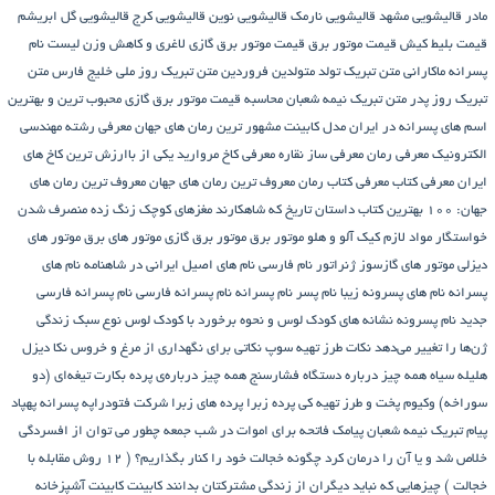
مادر
قالیشویی مشهد
قالیشویی نارمک
قالیشویی نوین
قالیشویی کرج
قالیشویی گل ابریشم
قیمت بلیط کیش
قیمت موتور برق
قیمت موتور برق گازی
لاغری و کاهش وزن
لیست نام
پسرانه
ماکارانی
متن تبریک تولد متولدین فروردین
متن تبریک روز ملی خلیج فارس
متن
تبریک روز پدر
متن تبریک نیمه شعبان
محاسبه قیمت موتور برق گازی
محبوب ترین و بهترین
اسم های پسرانه در ایران
مدل کابینت
مشهور ترین رمان های جهان
معرفی رشته مهندسی
الکترونیک
معرفی رمان
معرفی ساز نقاره
معرفی کاخ مروارید یکی از باارزش ترین کاخ های
ایران
معرفی کتاب
معرفی کتاب رمان
معروف ترین رمان های جهان
معروف ترین رمان های
جهان: ۱۰۰ بهترین کتاب داستان تاریخ که شاهکارند
مغزهای کوچک زنگ زده
منصرف شدن
خواستگار
مواد لازم کیک آلو و هلو
موتور برق
موتور برق گازی
موتور های برق
موتور های
دیزلی
موتور های گازسوز ژنراتور
نام فارسی
نام های اصیل ایرانی در شاهنامه
نام های
پسرانه
نام های پسرونه زیبا
نام پسر
نام پسرانه
نام پسرانه فارسی
نام پسرانه فارسی
جدید
نام پسرونه
نشانه های کودک لوس و نحوه برخورد با کودک لوس
نوع سبک زندگی
ژن‌ها را تغییر می‌دهد
نکات طرز تهیه سوپ
نکاتی برای نگهداری از مرغ و خروس
نکا دیزل
هلیله سیاه
همه چیز درباره دستگاه فشارسنج
همه چیز درباره‌ی پرده بکارت تیغه‌ای (دو
سوراخه)
وکیوم
پخت و طرز تهیه کی
پرده زبرا
پرده های زبرا شرکت فتودراپه
پسرانه
پهپاد
پیام تبریک نیمه شعبان
پیامک فاتحه برای اموات در شب جمعه
چطور می توان از افسردگی
خلاص شد و یا آن را درمان کرد
چگونه خجالت خود را کنار بگذاریم؟ ( 12 روش مقابله با
خجالت )
چیزهایی که نباید دیگران از زندگی مشترکتان بدانند
کابینت
کابینت آشپزخانه