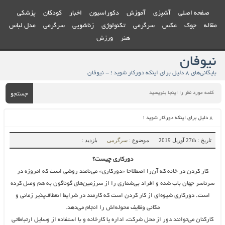
صفحه اصلی
آشپزی
آموزش
دکوراسیون
اخبار
کودکان
پزشکی
مقاله
جوک
عکس
سرگرمی
تکنولوژی
زناشویی
سرگرمی
مدل لباس
هنر
ورزش
نیوفان
بایگانی‌های 8 دلیل برای اینکه دورکار شوید ! - نیوفان
جستجو
۸ دلیل برای اینکه دورکار شوید !
تاریخ : 27th آوریل 2019
موضوع :
سرگرمی
بازدید :
دورکاری چیست؟
کار کردن در خانه که آن‌را اصطلاحا «دورکاری» می‌نامند روشی است که امروزه در
سرتاسر جهان باب شده و افراد بی‌شماری را از سرزمین‌های گوناگون به هم وصل کرده
است. دورکاری شیوه‌ای از کار کردن است که کارمند در شرایط انعطاف‌پذیر زمانی و
مکانی وظایف محوله‌اش را انجام می‌دهد.
کارکنان می‌توانند دور از محل شرکت، اداره یا کارخانه و با استفاده از وسایل ارتباطاتی