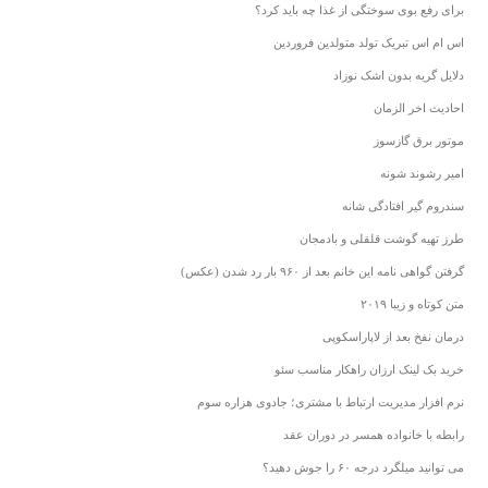
برای رفع بوی سوختگی از غذا چه باید کرد؟
اس ام اس تبریک تولد متولدین فروردین
دلایل گریه بدون اشک نوزاد
احادیث اخر الزمان
موتور برق گازسوز
امیر رشوند شونه
سندروم گیر افتادگی شانه
طرز تهیه گوشت قلقلی و بادمجان
گرفتن گواهی نامه این خانم بعد از ۹۶۰ بار رد شدن (عکس)
متن کوتاه و زیبا ۲۰۱۹
درمان نفخ بعد از لاپاراسکوپی
خرید بک لینک ارزان راهکار مناسب سئو
نرم افزار مدیریت ارتباط با مشتری؛ جادوی هزاره سوم
رابطه با خانواده همسر در دوران عقد
می توانید میلگرد درجه ۶۰ را جوش دهید؟