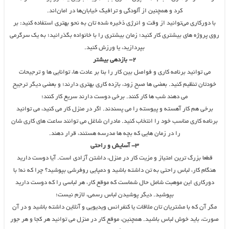
کرد و همچنین از آلودگی و ترافیک خیابان‌ها در امان‌اند.
با دورکاری می‌توانید از وقت و انرژی ذخیره شده تان به نحو بهتری استفاده کنید: بر
روی پروژه های بیشتری کار کنید؛ زمان بیشتری را با خانواده بگذرانید؛ به یک سرگرمی
بپردازید، یا ورزش کنید.
۲- بازدهی بیشتر
می توانید برنامه کاری و فواصل بین کار را بنا بر عادت ها، توانایی ها و ترجیحات
خودتان تنظیم کنید. بعضی ها صبح زود، بازده کاری بهتری دارند؛ و بعضی دیگر ترجیح
می دهند شب ها کار کنند. برخی دوست دارند سریع کار کنند؛
برخی هم کار آهسته و پیوسته را می پسندند. اگر در منزل کار می کنید، می توانید
برنامه کاری مناسب خود را انتخاب کنید. مادران شاغل می توانند ساعت های کاری شان
را در زمان هایی که بچه ها مدرسه هستند، قرار دهند.
۳- آسایش و راحتی
قطعا بزرگ ترین امتیاز و مزیت کار در منزل، داشتن آزادی است. آیا دوست دارید
هنگام کار، لباس راحتی به تن داشته باشید و دمپایی روفرشی بپوشید؟ چرا که نه! با
دورکاری این موهبت شامل حال شماست که موقع کار، هر لباسی را که دوست دارید
بپوشید. دیگر پوشیدن لباس رسمی، لازم نیست؛
مگر آن که با مشتریان تان ملاقات یا کنفرانس ویدیویی و آنلاین داشته باشید و در آن
صورت، باید خوش لباس باشید. همچنین، موقع کار در منزل می توانید هر کجا و هر جور