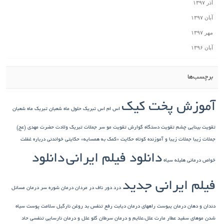
آذر ۱۳۹۷
آبان ۱۳۹۷
مهر ۱۳۹۷
آبان ۱۳۹۶
برچسب‌ها
آموزش پخت کیک
اس ام اس تبریک حلول ماه شعبان
تبریک ماه شعبان
تقویت بینایی چشم
تقویت دستگاه گوارش
تقویت مو سر
جملات تبریک ولادت حضرت مهدی (عج)
جملات زیبا
جملات زیبا و آموزنده کوتاه
حکایت «کمک به همسایه»
حکایتی خواندنی درباره غفلت
دانلود فیلم ایرانی
دانلود
خواص درمانی هلیله سیاه
فیلم ایرانی جدید
درد دور ناف در مردان
درمان شوره سر
درمان مسائل
دندان و دهان
درمان یبوست
راههای درمان دیابت
رفع تنفس بد
روغن نارگیل
سلامت پوست
سیاه
شدن موهای سفید
عطار مارت
علل،علایم و درمان سرطان گلو
علل و درمان نارسایی تنفسی حاد