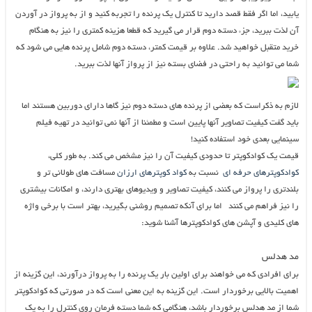
یابید، اما اگر فقط قصد دارید تا کنترل یک پرنده را تجربه کنید و از به پرواز در آوردن
آن لذت ببرید، جزء دسته دوم قرار می گیرید که قطعا هزینه کمتری را نیز به هنگام
خرید متقبل خواهید شد. علاوه بر قیمت کمتر، دسته دوم شامل پرنده هایی می شود که
شما می توانید به راحتی در فضای بسته نیز از پرواز آنها لذت ببرید.
لازم به ذکراست که بعضی از پرنده های دسته دوم نیز گاها دارای دوربین هستند اما
باید گفت کیفیت تصاویر آنها پایین است و مطمئنا از آنها نمی توانید در تهیه فیلم
سینمایی بعدی خود استفاده کنید!
قیمت یک کوادکوپتر تا حدودی کیفیت آن را نیز مشخص می کند. به طور کلی،
کوادکوپترهای حرفه ای
نسبت به
کواد کوپترهای ارزان
مسافت های طولانی تر و
بلندتری را پرواز می کنند، کیفیت تصاویر و ویدیوهای بهتری دارند، و امکانات بیشتری
را نیز فراهم می کنند اما برای آنکه تصمیم روشنی بگیرید، بهتر است با برخی واژه
های کلیدی و آپشن های کوادکوپترها آشنا شوید:
مد هدلس
برای افرادی که می خواهند برای اولین بار یک پرنده را به پرواز درآورند، این گزینه از
اهمیت بالایی برخوردار است. این گزینه به این معنی است که در صورتی که کوادکوپتر
شما از مد هدلس برخوردار باشد، هنگامی که شما دسته فرمان روی کنترل را به یک