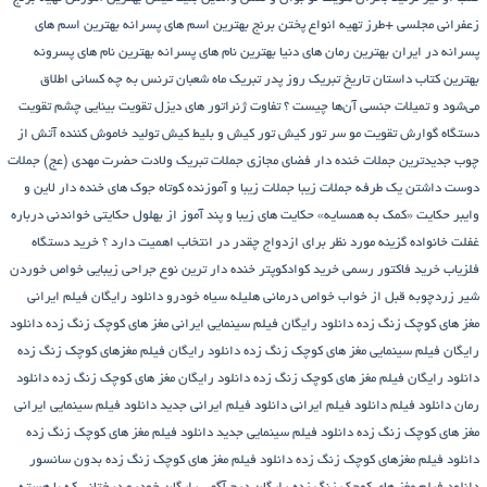
زعفرانی مجلسی +طرز تهیه انواع پختن برنج
بهترین اسم های پسرانه
بهترین اسم های
پسرانه در ایران
بهترین رمان های دنیا
بهترین نام های پسرانه
بهترین نام های پسرونه
بهترین کتاب داستان تاریخ
تبریک روز پدر
تبریک ماه شعبان
ترنس به چه کسانی اطلاق
می‌شود و تمیلات جنسی آن‌ها چیست ؟
تفاوت ژنراتور های دیزل
تقویت بینایی چشم
تقویت
دستگاه گوارش
تقویت مو سر
تور کیش
تور کیش و بلیط کیش
تولید خاموش کننده آتش از
چوب
جدیدترین جملات خنده دار فضای مجازی
جملات تبریک ولادت حضرت مهدی (عج)
جملات
دوست داشتن یک طرفه
جملات زیبا
جملات زیبا و آموزنده کوتاه
جوک های خنده دار لاین و
وایبر
حکایت «کمک به همسایه»
حکایت های زیبا و پند آموز از بهلول
حکایتی خواندنی درباره
غفلت
خانواده گزینه مورد نظر برای ازدواج چقدر در انتخاب اهمیت دارد ؟
خرید دستگاه
فلزیاب
خرید فاکتور رسمی
خرید کوادکوپتر
خنده دار ترین نوع جراحی زیبایی
خواص خوردن
شیر زردچوبه قبل از خواب
خواص درمانی هلیله سیاه
خودرو
دانلود رایگان فیلم ایرانی
مغز های کوچک زنگ زده
دانلود رایگان فیلم سینمایی ایرانی مغز های کوچک زنگ زده
دانلود
رایگان فیلم سینمایی مغز های کوچک زنگ زده
دانلود رایگان فیلم مغزهای کوچک زنگ زده
دانلود رایگان فیلم مغز های کوچک زنگ زده
دانلود رایگان مغز های کوچک زنگ زده
دانلود
رمان
دانلود فیلم
دانلود فیلم ایرانی
دانلود فیلم ایرانی جدید
دانلود فیلم سینمایی ایرانی
مغز های کوچک زنگ زده
دانلود فیلم سینمایی جدید
دانلود فیلم مغز های کوچک زنگ زده
دانلود فیلم مغزهای کوچک زنگ زده
دانلود فیلم مغز های کوچک زنگ زده بدون سانسور