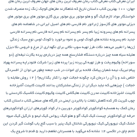
ایران
معرفی کتاب
معرفی کتاب رمان
معروف ترین رمان های جهان
معروف ترین رمان های
جهان: ۱۰۰ بهترین کتاب داستان تاریخ که شاهکارند
مغزهای کوچک زنگ زده
منصرف شدن
خواستگار
مواد لازم کیک آلو و هلو
موتور برق
موتور برق گازی
موتور های برق
موتور های
دیزلی
موتور های گازسوز ژنراتور
نام فارسی
نام های اصیل ایرانی در شاهنامه
نام های
پسرانه
نام های پسرونه زیبا
نام پسر
نام پسرانه
نام پسرانه فارسی
نام پسرانه فارسی
جدید
نام پسرونه
نشانه های کودک لوس و نحوه برخورد با کودک لوس
نوع سبک زندگی
ژن‌ها را تغییر می‌دهد
نکات طرز تهیه سوپ
نکاتی برای نگهداری از مرغ و خروس
نکا دیزل
هلیله سیاه
همه چیز درباره دستگاه فشارسنج
همه چیز درباره‌ی پرده بکارت تیغه‌ای (دو
سوراخه)
وکیوم
پخت و طرز تهیه کی
پرده زبرا
پرده های زبرا شرکت فتودراپه
پسرانه
پهپاد
پیام تبریک نیمه شعبان
پیامک فاتحه برای اموات در شب جمعه
چطور می توان از افسردگی
خلاص شد و یا آن را درمان کرد
چگونه خجالت خود را کنار بگذاریم؟ ( 12 روش مقابله با
خجالت )
چیزهایی که نباید دیگران از زندگی مشترکتان بدانند
کابینت
کابینت آشپزخانه
کابینت اشپزخانه
کابینت مدرن
کابینت هایگلاس
کابینت وکیوم
کابینت کلاسیک
کاردستی با
چوب کبریت
کار کده
کاهش تلفات با بالابردن ایمنی در کارگاه های صنعتی
کتاب داستان
کتاب
رمان
کمک به همسایه
کوادکوپتر
کوادکوپتر دوربین دار
کواد کوپترهای ارزان
کوادکوپترهای
حرفه ای
کوادکوپتر چیست
کیک
کیک آلو و هلو
کیک ریواس
کیک لیمو و نارگیل
کیک میوه
خشک
کیک نیویورکی
کیک نیویورکی شانتال
کیک پنیر با سیب
گنج‌ یاب
گوشت
گیر کردن این
خانم چاق در تاکسی
۱۴ نشانه که می‌گوید با همسرتان تفاهم دارید
۵ قدم تا شروع یک