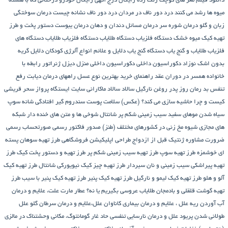
دانلود فیلم مغز های کوچک زنگ زده رایگان
درج آگهی رایگان خودرو
درختانی که با هسته
میوه ها رشد می کنند
درد دور ناف در مردان
درد دور ناف نشانه چیست
درمان سوختگی
زبان و گلو
درمان شوره سر
درمان مسائل دندان و دهان
درمان یبوست
دستور پخت و طرز
تهیه کیک میوه خشک
دستگاه فلزیاب
دستگاه‌ طلایاب
دستگاه‌ فلزیاب طلایاب
دستگاه‌ های
فلزیاب طلایاب و گنج‌ یاب
دستگاه‌ گنج‌ یاب
دلایل و علائم انواع آلرژی کودکان
دلایل گریه
بدون اشک نوزاد
دکوراسیون داخلی
دکوراسیون داخلی منزل
دیزل ژنراتور
رابطه با
خانواده همسر در دوران عقد
راهنمای خرید بهترین نوع عسل
راههای درمان دیابت
رفع
تنفس بد
رمان
روز پدر
روغن نارگیل
سالاد
سالاد ماکارانی
سایت ایستگاه پرواز
سحر قریشی
کیست و چرا حاشیه سازی می کند؟ (عکس)
سلامت پوست
سندروم گیر افتادگی شانه
سوپ
سیاه شدن موهای سفید
سیب زمینی شکم پر
شانتال
شوخی ها و متن های خنده دار شبکه
های مجازی
شیوه مخ زنی در کشورهای مختلف (طنز)
صدور فاکتور رسمی
صورتحساب رسمی
ضرورت مشاوره ژنتیک قبل از ازدواج
طراحی اپلیکیشن فروشگاهی
طرز تهیه سوهان پسته
ای خوشمزه
طرز تهیه سوپ
طرز تهیه سیب زمینی شکم پر
طرز تهیه و دستور پخت کیک
طرز
تهیه پیراشكی سيب زمينی و نان سیردار
طرز تهیه چیز کیک نیویورکی شانتال
طرز تهیه کیک
آلو و هلو
طرز تهیه کیک لیمو و نارگیل
طرز تهیه کیک پنیر
طرز تهیه کیک پنیر با سیب
طرز
تهیه گوشت قلقلی و بادمجان
طلایاب
عروسی بگیریم یا نه؟
عطار مارت
علت، علایم و درمان
آب آوردن ریه
علل ، علایم و درمان بیماری کاناوان
علل،علایم و درمان سرطان گلو
علل
طولانی شدن پریود
علل و درمان نارسایی تنفسی حاد
غار گومانتوگ، مکانی وحشتناک در مالزی