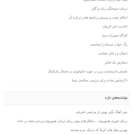
درمان سوختگی زبان و گلو
احکام غیبت و پرسش و پاسخ هایی درباره آن
احادیث اخر الزمان
کارگاه تعمیرات مبل
رگ خواب مردها را بشناسید
اعمال و دعای حجامت
سفارش پک فیلتر
معرفی ۵ وبسایت برتر در حوزه تکنولوژی و دیجیتال مارکتینگ
۹ آزمایش ساده برای بررسی سلامتی شما
نوشته‌های تازه
متن آهنگ بگین بهش از مرتضی اشرفی
درمان فوری هموروئید – راهکارهای مؤثر برای درمان هموروئید و زخم مقعد در خانه
بهترین هتل های کربلا که نزدیک حرم هستند