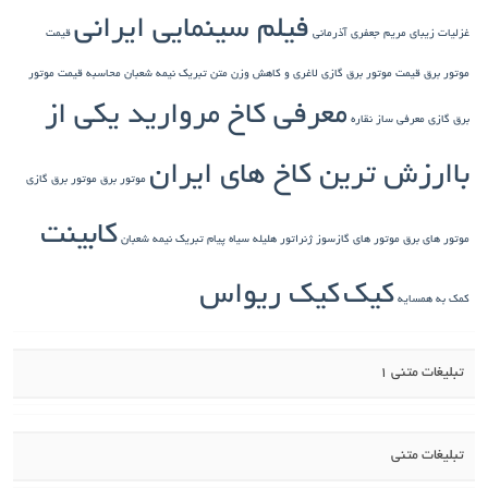
فیلم سینمایی ایرانی
غزلیات زیبای مریم جعفری آذرمانی
قیمت
موتور برق
قیمت موتور برق گازی
لاغری و کاهش وزن
متن تبریک نیمه شعبان
محاسبه قیمت موتور
معرفی کاخ مروارید یکی از
برق گازی
معرفی ساز نقاره
باارزش ترین کاخ های ایران
موتور برق
موتور برق گازی
کابینت
موتور های برق
موتور های گازسوز ژنراتور
هلیله سیاه
پیام تبریک نیمه شعبان
کیک
کیک ریواس
کمک به همسایه
تبلیغات متنی 1
تبلیغات متنی