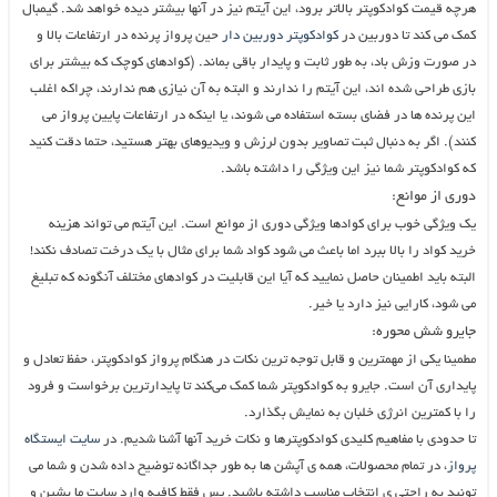
هرچه قیمت کوادکوپتر بالاتر برود، این آیتم نیز در آنها بیشتر دیده خواهد شد. گیمبال
کمک می کند تا دوربین در
کوادکوپتر دوربین دار
حین پرواز پرنده در ارتفاعات بالا و
در صورت وزش باد، به طور ثابت و پایدار باقی بماند. (کوادهای کوچک که بیشتر برای
بازی طراحی شده اند، این آیتم را ندارند و البته به آن نیازی هم ندارند، چراکه اغلب
این پرنده ها در فضای بسته استفاده می شوند، یا اینکه در ارتفاعات پایین پرواز می
کنند). اگر به دنبال ثبت تصاویر بدون لرزش و ویدیوهای بهتر هستید، حتما دقت کنید
که کوادکوپتر شما نیز این ویژگی را داشته باشد.
دوری از موانع:
یک ویژگی خوب برای کوادها ویژگی دوری از موانع است. این آیتم می تواند هزینه
خرید کواد را بالا ببرد اما باعث می شود کواد شما برای مثال با یک درخت تصادف نکند!
البته باید اطمینان حاصل نمایید که آیا این قابلیت در کوادهای مختلف آنگونه که تبلیغ
می شود، کارایی نیز دارد یا خیر.
جایرو شش محوره:
مطمینا یکی از مهمترین و قابل توجه ترین نکات در هنگام پرواز کوادکوپتر، حفظ تعادل و
پایداری آن است. جایرو به کوادکوپتر شما کمک می‌کند تا پایدارترین برخواست و فرود
را با کمترین انرژی خلبان به نمایش بگذارد.
تا حدودی با مفاهیم کلیدی کوادکوپترها و نکات خرید آنها آشنا شدیم. در
سایت ایستگاه
پرواز
، در تمام محصولات، همه ی آپشن ها به طور جداگانه توضیح داده شدن و شما می
تونید به راحتی ی انتخاب مناسب داشته باشید. پس فقط کافیه وارد سایت ما بشین و