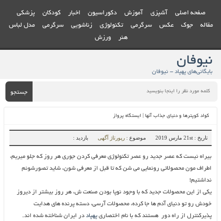
صفحه اصلی
آشپزی
آموزش
دکوراسیون
اخبار
کودکان
پزشکی
مقاله
جوک
عکس
سرگرمی
تکنولوژی
زناشویی
سرگرمی
مدل لباس
هنر
ورزش
نیوفان
بایگانی‌های پهپاد - نیوفان
جستجو
کواد کوپترها و دنیای جذاب آنها | ایستگاه پرواز
تاریخ : 21st مارس 2019
موضوع :
رپورتاژ آگهی
بازدید :
بیراه نیست که عصر جدید رو عصر تکنولوژی معرفی کردن جوری هر روز که جلو میریم،
اطراف مون محصولاتی رونمایی می شن که تا قبل از معرفی شون، شاید تصورشونم
نداشتیم!
یکی از این محصولات جدید که با وجود نوپا بودن صنعت ش، هر روز بیشتر از دیروز
خودش رو تو دنیای آدم ها جا کرده، محصولات آرسی، دسته پرنده های هدایت
پذیرکنترل از راه دور هستند که با نام اختصاری
پهپاد
در ایران شناخته شده اند.