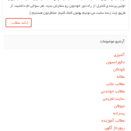
اولین پرنده ی کنترل از راه دور خودتون رو سفارش بدید. هر سوالی ام داشتید، از
طریق چت زنده سایت می تونیم بهتون کمک کنیم. منتظرتون هستیم:)
ادامه مطلب...
آرشیو موضوعات
آشپزی
دکوراسیون
کودکان
مقاله
مطالب جالب
مطالب خواندنی
سایت تفریحی
نیوفان
پسرانه
مطالب آموزنده
رپورتاژ آگهی