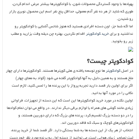
پهپادها با وجود گستردگی محصولات شون، با کوادکوپترها بیشتر عرض اندام کردن،
طوری که شاید از هر ده نفر آدم معمولی، حداقل پنج نفر اسم این محصول نوبری بازار
رو شنیدن.
اما اگه شما جزء اون دسته افرادی هستید که هنوز شانس آشنایی با کوادکوپتر رو
نداشتید و برای
خرید کوادکوپتر
اقدام نکردین، بهتره چن دیقه وقت بزارید و مطلب
زیر رو بخونید.
کوادکوپتر چیست؟
در اصل
کوادکوپتر
ها نوع توسعه یافته ی هلی کوپترها هستند. کوادکوپترها دارای چهار
ملخ هستند و به همین دلیل به آنها کوادکوپتر گفته می شود (کواد به معنای چهار)
اگر برای اولین بار قصد دارید تجربه پرواز با این پرنده ها را لمس کنید، لازم است
نکاتی را در مورد آنها بدانید.
اولین نکته در مورد خرید کوادکوپترها این است که این دسته از تجهیزات، فراوانی
زیادی مانند گوشی های همراه یا لوازم برقی دیگر ندارند. در واقع می توان تمام کوادها
را در دو دسته بزرگ تقسیم کرد: پرنده های بزرگ که دارای دوربین هستند، و
کوادکوپترهای کوچک و سبک که فاقد دوربین اند.
انتخاب از هر یک از این دسته ها به شما بستگی دارد. اگر قصد شما از خرید پرنده،
ثبت تصاویر زیبای هوایی است، می توانید از دسته اول به پرنده مورد نظر خود دست