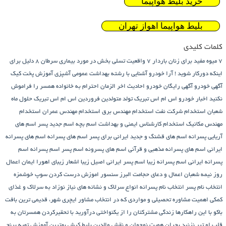
خرید بلیط هواپیما
بلیط هواپیما اهواز تهران
کلمات کلیدی
7 میوه مفید برای زنان باردار
7 واقعیت تسلی بخش در مورد بیماری سرطان
8 دلیل برای
اینکه دورکار شوید !
آرا خودرو
آشنایی با رشته بهداشت عمومی
آشپزی
آموزش پخت کیک
آگهی خودرو
آگهی رایگان خودرو
احادیث اخر الزمان
احترام به خانواده همسر را فراموش
نکنید
اخبار خودرو
اس ام اس تبریک تولد متولدین فروردین
اس ام اس تبریک حلول ماه
شعبان
استخدام شرکت نفت
استخدام مهندس برق
استخدام مهندس عمران
استخدام
مهندس مکانیک
استخدام کارشناس ایمنی و بهداشت
اسم بچه
اسم جدید پسر
اسم های
آریایی پسرانه
اسم های قشنگ و جدید ایرانی برای پسر
اسم های پسرانه
اسم های پسرانه
ایرانی
اسم های پسرانه مذهبی و قرآنی
اسم های پسرونه
اسم پسر
اسم پسرانه
اسم
پسرانه ایرانی
اسم پسرانه زیبا
اسم پسر ایرانی اصیل زیبا
اشعار زیبای اهورا ایمان
اعمال
روز نیمه شعبان
اعمال و دعای حجامت
البرز سنسور
اموزش درست کردن سوپ خوشمزه
انتخاب نام پسر
انتخاب نام پسرانه
انواع سرلاک و نشانه های نیاز نوزاد به سرلاک و غذای
کمکی
اهمیت مشاوره تحصیلی و مواردی که در انتخاب مشاور
ایچری شهر، قدیمی ترین بافت
باکو
با این راهکارها زندگی مشترکتان را از یکنواختی درآورید
با تحقیرکردن همسرتان به
قلب او تیر نزنید
بحران هویت نوجوان و نقش والدین
بلیط کیش
بهترین آموزش تهیه برنج