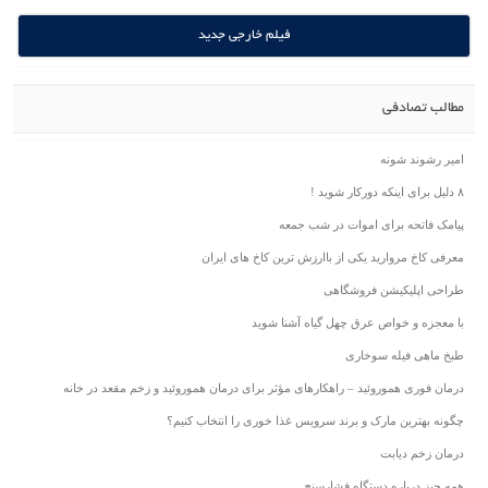
فیلم خارجی جدید
مطالب تصادفی
امیر رشوند شونه
۸ دلیل برای اینکه دورکار شوید !
پیامک فاتحه برای اموات در شب جمعه
معرفی کاخ مروارید یکی از باارزش ترین کاخ های ایران
طراحی اپلیکیشن فروشگاهی
با معجزه و خواص عرق چهل گیاه آشنا شوید
طبخ ماهی فیله سوخاری
درمان فوری هموروئید – راهکارهای مؤثر برای درمان هموروئید و زخم مقعد در خانه
چگونه بهترین مارک و برند سرویس غذا خوری را انتخاب کنیم؟
درمان زخم دیابت
همه چیز درباره دستگاه فشارسنج