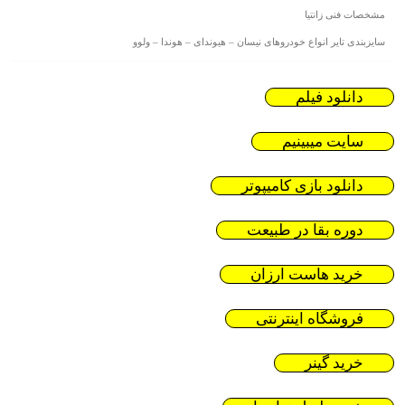
مشخصات فنی زانتیا
سایزبندی تایر انواع خودروهای نیسان – هیوندای – هوندا – ولوو
دانلود فیلم
سایت میبینیم
دانلود بازی کامیپوتر
دوره بقا در طبیعت
خرید هاست ارزان
فروشگاه اینترنتی
خرید گینر