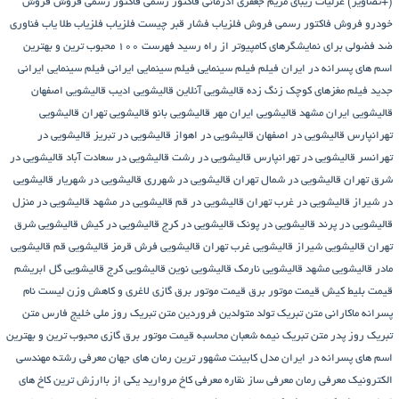
(+تصاویر)
غزلیات زیبای مریم جعفری آذرمانی
فاکتور رسمی
فاکتور رسمی فروش
فروش
خودرو
فروش فاکتور رسمی
فروش فلزیاب
فشار قبر چیست
فلزیاب
فلزیاب طلا یاب
فناوری
ضد فضولی برای نمایشگرهای کامپیوتر از راه رسید
فهرست ۱۰۰ محبوب ترین و بهترین
اسم های پسرانه در ایران
فیلم
فیلم سینمایی
فیلم سینمایی ایرانی
فیلم سینمایی ایرانی
جدید
فیلم مغزهای کوچک زنگ زده
قالیشویی آنلاین
قالیشویی ادیب
قالیشویی اصفهان
قالیشویی ایران مشهد
قالیشویی ایران مهر
قالیشویی بانو
قالیشویی تهران
قالیشویی
تهرانپارس
قالیشویی در اصفهان
قالیشویی در اهواز
قالیشویی در تبریز
قالیشویی در
تهرانسر
قالیشویی در تهرانپارس
قالیشویی در رشت
قالیشویی در سعادت آباد
قالیشویی در
شرق تهران
قالیشویی در شمال تهران
قالیشویی در شهرری
قالیشویی در شهریار
قالیشویی
در شیراز
قالیشویی در غرب تهران
قالیشویی در قم
قالیشویی در مشهد
قالیشویی در منزل
قالیشویی در پرند
قالیشویی در پونک
قالیشویی در کرج
قالیشویی در کیش
قالیشویی شرق
تهران
قالیشویی شیراز
قالیشویی غرب تهران
قالیشویی فرش قرمز
قالیشویی قم
قالیشویی
مادر
قالیشویی مشهد
قالیشویی نارمک
قالیشویی نوین
قالیشویی کرج
قالیشویی گل ابریشم
قیمت بلیط کیش
قیمت موتور برق
قیمت موتور برق گازی
لاغری و کاهش وزن
لیست نام
پسرانه
ماکارانی
متن تبریک تولد متولدین فروردین
متن تبریک روز ملی خلیج فارس
متن
تبریک روز پدر
متن تبریک نیمه شعبان
محاسبه قیمت موتور برق گازی
محبوب ترین و بهترین
اسم های پسرانه در ایران
مدل کابینت
مشهور ترین رمان های جهان
معرفی رشته مهندسی
الکترونیک
معرفی رمان
معرفی ساز نقاره
معرفی کاخ مروارید یکی از باارزش ترین کاخ های