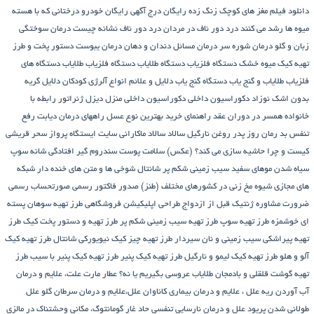
دانلود فیلم مغز های کوچک زنگ زده رایگان
درج آگهی رایگان خودرو
درختانی که با هسته
میوه ها رشد می کنند
درد دور ناف در مردان
درد دور ناف نشانه چیست
درمان سوختگی
زبان و گلو
درمان شوره سر
درمان مسائل دندان و دهان
درمان یبوست
دستور پخت و طرز
تهیه کیک میوه خشک
دستگاه فلزیاب
دستگاه‌ طلایاب
دستگاه‌ فلزیاب طلایاب
دستگاه‌ های
فلزیاب طلایاب و گنج‌ یاب
دستگاه‌ گنج‌ یاب
دلایل و علائم انواع آلرژی کودکان
دلایل گریه
بدون اشک نوزاد
دکوراسیون داخلی
دکوراسیون داخلی منزل
دیزل ژنراتور
رابطه با
خانواده همسر در دوران عقد
راهنمای خرید بهترین نوع عسل
راههای درمان دیابت
رفع
تنفس بد
رمان
روز پدر
روغن نارگیل
سالاد
سالاد ماکارانی
سایت ایستگاه پرواز
سحر قریشی
کیست و چرا حاشیه سازی می کند؟ (عکس)
سلامت پوست
سندروم گیر افتادگی شانه
سوپ
سیاه شدن موهای سفید
سیب زمینی شکم پر
شانتال
شوخی ها و متن های خنده دار شبکه
های مجازی
شیوه مخ زنی در کشورهای مختلف (طنز)
صدور فاکتور رسمی
صورتحساب رسمی
ضرورت مشاوره ژنتیک قبل از ازدواج
طراحی اپلیکیشن فروشگاهی
طرز تهیه سوهان پسته
ای خوشمزه
طرز تهیه سوپ
طرز تهیه سیب زمینی شکم پر
طرز تهیه و دستور پخت کیک
طرز
تهیه پیراشكی سيب زمينی و نان سیردار
طرز تهیه چیز کیک نیویورکی شانتال
طرز تهیه کیک
آلو و هلو
طرز تهیه کیک لیمو و نارگیل
طرز تهیه کیک پنیر
طرز تهیه کیک پنیر با سیب
طرز
تهیه گوشت قلقلی و بادمجان
طلایاب
عروسی بگیریم یا نه؟
عطار مارت
علت، علایم و درمان
آب آوردن ریه
علل ، علایم و درمان بیماری کاناوان
علل،علایم و درمان سرطان گلو
علل
طولانی شدن پریود
علل و درمان نارسایی تنفسی حاد
غار گومانتوگ، مکانی وحشتناک در مالزی