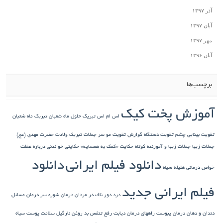
آذر ۱۳۹۷
آبان ۱۳۹۷
مهر ۱۳۹۷
آبان ۱۳۹۶
برچسب‌ها
آموزش پخت کیک
اس ام اس تبریک حلول ماه شعبان
تبریک ماه شعبان
تقویت بینایی چشم
تقویت دستگاه گوارش
تقویت مو سر
جملات تبریک ولادت حضرت مهدی (عج)
جملات زیبا
جملات زیبا و آموزنده کوتاه
حکایت «کمک به همسایه»
حکایتی خواندنی درباره غفلت
دانلود فیلم ایرانی
دانلود
خواص درمانی هلیله سیاه
فیلم ایرانی جدید
درد دور ناف در مردان
درمان شوره سر
درمان مسائل
دندان و دهان
درمان یبوست
راههای درمان دیابت
رفع تنفس بد
روغن نارگیل
سلامت پوست
سیاه