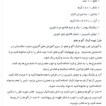
هلو :: 1 عدد
شکر :: 180 گرم
وانیل :: به میزان لازم
آرد :: 220 تا 240 گرم
بیکینگ پودر :: یک و نیم قاشق مربا خوری
جوش شیرین :: نصف قاشق چای خوری
طرز تهیه کیک آلو و هلو
با آموزش طرز تهیه کیک آلو و هلو از سری آموزش های آشپزی سایت نمکستان در
خدمتتون هستیم. برای تهیهکیک آلو و هلو ابتدا باید شکر را با کره مخلوط کنید و با
همزن خوب بزنید تا مواد یک دست و کرم رنگ شود.
تخم مرغ ها را به شکر و کره اضافه کنید و خوب هم بزنید تا تخم مرغ ها پف کنند.
سپس چند قطره وانیل اضافه میکنیم و هم می زنیم.
آرد و بکینگ پودر و جوش شیرین را در ظرفی با هم مخلوط کنید و 2 مرتبه الک کنید
سپس آرام آرام به مواد کیک اضافه کنید و با همزن دستی بزنید. شیر را هم به مواد
اضافه کنید و مخلوط کنید تا مواد یکدست شوند.
3 عدد از آلو ها و هلو را خرد کنید و داخل مایه کیک بریزید. قالب مورد نظر را با کمى
کره چرب و روى کره را خوب با شکر قهو ه اى بپوشانید. 3 عدد از آلو ها را از وسط
نصف کنید و ته قالب بچینید.