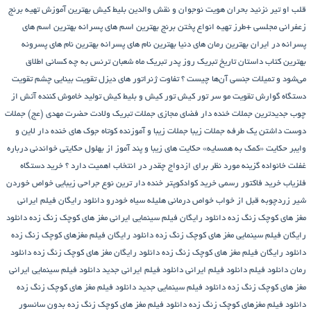
قلب او تیر نزنید
بحران هویت نوجوان و نقش والدین
بلیط کیش
بهترین آموزش تهیه برنج
زعفرانی مجلسی +طرز تهیه انواع پختن برنج
بهترین اسم های پسرانه
بهترین اسم های
پسرانه در ایران
بهترین رمان های دنیا
بهترین نام های پسرانه
بهترین نام های پسرونه
بهترین کتاب داستان تاریخ
تبریک روز پدر
تبریک ماه شعبان
ترنس به چه کسانی اطلاق
می‌شود و تمیلات جنسی آن‌ها چیست ؟
تفاوت ژنراتور های دیزل
تقویت بینایی چشم
تقویت
دستگاه گوارش
تقویت مو سر
تور کیش
تور کیش و بلیط کیش
تولید خاموش کننده آتش از
چوب
جدیدترین جملات خنده دار فضای مجازی
جملات تبریک ولادت حضرت مهدی (عج)
جملات
دوست داشتن یک طرفه
جملات زیبا
جملات زیبا و آموزنده کوتاه
جوک های خنده دار لاین و
وایبر
حکایت «کمک به همسایه»
حکایت های زیبا و پند آموز از بهلول
حکایتی خواندنی درباره
غفلت
خانواده گزینه مورد نظر برای ازدواج چقدر در انتخاب اهمیت دارد ؟
خرید دستگاه
فلزیاب
خرید فاکتور رسمی
خرید کوادکوپتر
خنده دار ترین نوع جراحی زیبایی
خواص خوردن
شیر زردچوبه قبل از خواب
خواص درمانی هلیله سیاه
خودرو
دانلود رایگان فیلم ایرانی
مغز های کوچک زنگ زده
دانلود رایگان فیلم سینمایی ایرانی مغز های کوچک زنگ زده
دانلود
رایگان فیلم سینمایی مغز های کوچک زنگ زده
دانلود رایگان فیلم مغزهای کوچک زنگ زده
دانلود رایگان فیلم مغز های کوچک زنگ زده
دانلود رایگان مغز های کوچک زنگ زده
دانلود
رمان
دانلود فیلم
دانلود فیلم ایرانی
دانلود فیلم ایرانی جدید
دانلود فیلم سینمایی ایرانی
مغز های کوچک زنگ زده
دانلود فیلم سینمایی جدید
دانلود فیلم مغز های کوچک زنگ زده
دانلود فیلم مغزهای کوچک زنگ زده
دانلود فیلم مغز های کوچک زنگ زده بدون سانسور