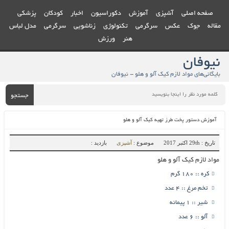
صفحه اصلی
آشپزی
آموزش
دکوراسیون
اخبار
کودکان
پزشکی
مقاله
جوک
عکس
سرگرمی
تکنولوژی
زناشویی
سرگرمی
مدل لباس
هنر
ورزش
نیوفان
بایگانی‌های مواد لازم کیک آلو و هلو - نیوفان
جستجو
آموزش دستور پخت طرز تهیه کیک آلو و هلو
تاریخ : 29th اکتبر 2017
موضوع :
آشپزی
بازدید :
مواد لازم کیک آلو و هلو
کره :: 180 گرم
تخم مرغ :: 4 عدد
شیر :: 1 پیمانه
آلو :: 6 عدد