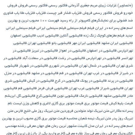
(+تصاویر)
غزلیات زیبای مریم جعفری آذرمانی
فاکتور رسمی
فاکتور رسمی فروش
فروش
خودرو
فروش فاکتور رسمی
فروش فلزیاب
فشار قبر چیست
فلزیاب
فلزیاب طلا یاب
فناوری
ضد فضولی برای نمایشگرهای کامپیوتر از راه رسید
فهرست ۱۰۰ محبوب ترین و بهترین
اسم های پسرانه در ایران
فیلم
فیلم سینمایی
فیلم سینمایی ایرانی
فیلم سینمایی ایرانی
جدید
فیلم مغزهای کوچک زنگ زده
قالیشویی آنلاین
قالیشویی ادیب
قالیشویی اصفهان
قالیشویی ایران مشهد
قالیشویی ایران مهر
قالیشویی بانو
قالیشویی تهران
قالیشویی
تهرانپارس
قالیشویی در اصفهان
قالیشویی در اهواز
قالیشویی در تبریز
قالیشویی در
تهرانسر
قالیشویی در تهرانپارس
قالیشویی در رشت
قالیشویی در سعادت آباد
قالیشویی در
شرق تهران
قالیشویی در شمال تهران
قالیشویی در شهرری
قالیشویی در شهریار
قالیشویی
در شیراز
قالیشویی در غرب تهران
قالیشویی در قم
قالیشویی در مشهد
قالیشویی در منزل
قالیشویی در پرند
قالیشویی در پونک
قالیشویی در کرج
قالیشویی در کیش
قالیشویی شرق
تهران
قالیشویی شیراز
قالیشویی غرب تهران
قالیشویی فرش قرمز
قالیشویی قم
قالیشویی
مادر
قالیشویی مشهد
قالیشویی نارمک
قالیشویی نوین
قالیشویی کرج
قالیشویی گل ابریشم
قیمت بلیط کیش
قیمت موتور برق
قیمت موتور برق گازی
لاغری و کاهش وزن
لیست نام
پسرانه
ماکارانی
متن تبریک تولد متولدین فروردین
متن تبریک روز ملی خلیج فارس
متن
تبریک روز پدر
متن تبریک نیمه شعبان
محاسبه قیمت موتور برق گازی
محبوب ترین و بهترین
اسم های پسرانه در ایران
مدل کابینت
مشهور ترین رمان های جهان
معرفی رشته مهندسی
الکترونیک
معرفی رمان
معرفی ساز نقاره
معرفی کاخ مروارید یکی از باارزش ترین کاخ های