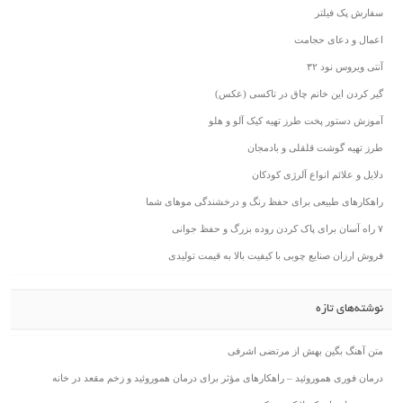
سفارش پک فیلتر
اعمال و دعای حجامت
آنتی ویروس نود ۳۲
گیر کردن این خانم چاق در تاکسی (عکس)
آموزش دستور پخت طرز تهیه کیک آلو و هلو
طرز تهیه گوشت قلقلی و بادمجان
دلایل و علائم انواع آلرژی کودکان
راهکارهای طبیعی برای حفظ رنگ و درخشندگی موهای شما
۷ راه آسان برای پاک کردن روده بزرگ و حفظ جوانی
فروش ارزان صنایع چوبی با کیفیت بالا به قیمت تولیدی
نوشته‌های تازه
متن آهنگ بگین بهش از مرتضی اشرفی
درمان فوری هموروئید – راهکارهای مؤثر برای درمان هموروئید و زخم مقعد در خانه