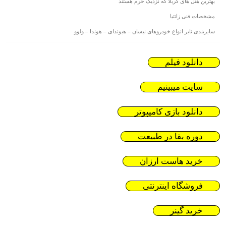
بهترین هتل های کربلا که نزدیک حرم هستند
مشخصات فنی زانتیا
سایزبندی تایر انواع خودروهای نیسان – هیوندای – هوندا – ولوو
دانلود فیلم
سایت میبینیم
دانلود بازی کامیپوتر
دوره بقا در طبیعت
خرید هاست ارزان
فروشگاه اینترنتی
خرید گینر