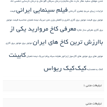
شدن موهای سفید
عطار مارت
علل،علایم و درمان سرطان گلو
علل و درمان نارسایی تنفسی حاد
فیلم سینمایی ایرانی
غزلیات زیبای مریم جعفری آذرمانی
قیمت
موتور برق
قیمت موتور برق گازی
لاغری و کاهش وزن
متن تبریک نیمه شعبان
محاسبه قیمت موتور
معرفی کاخ مروارید یکی از
برق گازی
معرفی ساز نقاره
باارزش ترین کاخ های ایران
موتور برق
موتور برق گازی
کابینت
موتور های برق
موتور های گازسوز ژنراتور
هلیله سیاه
پیام تبریک نیمه شعبان
کیک
کیک ریواس
کمک به همسایه
تبلیغات متنی 1
تبلیغات متنی