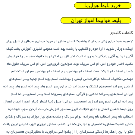
خرید بلیط هواپیما
بلیط هواپیما اهواز تهران
کلمات کلیدی
7 میوه مفید برای زنان باردار
7 واقعیت تسلی بخش در مورد بیماری سرطان
8 دلیل برای
اینکه دورکار شوید !
آرا خودرو
آشنایی با رشته بهداشت عمومی
آشپزی
آموزش پخت کیک
آگهی خودرو
آگهی رایگان خودرو
احادیث اخر الزمان
احترام به خانواده همسر را فراموش
نکنید
اخبار خودرو
اس ام اس تبریک تولد متولدین فروردین
اس ام اس تبریک حلول ماه
شعبان
استخدام شرکت نفت
استخدام مهندس برق
استخدام مهندس عمران
استخدام
مهندس مکانیک
استخدام کارشناس ایمنی و بهداشت
اسم بچه
اسم جدید پسر
اسم های
آریایی پسرانه
اسم های قشنگ و جدید ایرانی برای پسر
اسم های پسرانه
اسم های پسرانه
ایرانی
اسم های پسرانه مذهبی و قرآنی
اسم های پسرونه
اسم پسر
اسم پسرانه
اسم
پسرانه ایرانی
اسم پسرانه زیبا
اسم پسر ایرانی اصیل زیبا
اشعار زیبای اهورا ایمان
اعمال
روز نیمه شعبان
اعمال و دعای حجامت
البرز سنسور
اموزش درست کردن سوپ خوشمزه
انتخاب نام پسر
انتخاب نام پسرانه
انواع سرلاک و نشانه های نیاز نوزاد به سرلاک و غذای
کمکی
اهمیت مشاوره تحصیلی و مواردی که در انتخاب مشاور
ایچری شهر، قدیمی ترین بافت
باکو
با این راهکارها زندگی مشترکتان را از یکنواختی درآورید
با تحقیرکردن همسرتان به