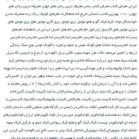
ایران
معرفی کتاب
معرفی کتاب رمان
معروف ترین رمان های جهان
معروف ترین رمان های
جهان: ۱۰۰ بهترین کتاب داستان تاریخ که شاهکارند
مغزهای کوچک زنگ زده
منصرف شدن
خواستگار
مواد لازم کیک آلو و هلو
موتور برق
موتور برق گازی
موتور های برق
موتور های
دیزلی
موتور های گازسوز ژنراتور
نام فارسی
نام های اصیل ایرانی در شاهنامه
نام های
پسرانه
نام های پسرونه زیبا
نام پسر
نام پسرانه
نام پسرانه فارسی
نام پسرانه فارسی
جدید
نام پسرونه
نشانه های کودک لوس و نحوه برخورد با کودک لوس
نوع سبک زندگی
ژن‌ها را تغییر می‌دهد
نکات طرز تهیه سوپ
نکاتی برای نگهداری از مرغ و خروس
نکا دیزل
هلیله سیاه
همه چیز درباره دستگاه فشارسنج
همه چیز درباره‌ی پرده بکارت تیغه‌ای (دو
سوراخه)
وکیوم
پخت و طرز تهیه کی
پرده زبرا
پرده های زبرا شرکت فتودراپه
پسرانه
پهپاد
پیام تبریک نیمه شعبان
پیامک فاتحه برای اموات در شب جمعه
چطور می توان از افسردگی
خلاص شد و یا آن را درمان کرد
چگونه خجالت خود را کنار بگذاریم؟ ( 12 روش مقابله با
خجالت )
چیزهایی که نباید دیگران از زندگی مشترکتان بدانند
کابینت
کابینت آشپزخانه
کابینت اشپزخانه
کابینت مدرن
کابینت هایگلاس
کابینت وکیوم
کابینت کلاسیک
کاردستی با
چوب کبریت
کار کده
کاهش تلفات با بالابردن ایمنی در کارگاه های صنعتی
کتاب داستان
کتاب
رمان
کمک به همسایه
کوادکوپتر
کوادکوپتر دوربین دار
کواد کوپترهای ارزان
کوادکوپترهای
حرفه ای
کوادکوپتر چیست
کیک
کیک آلو و هلو
کیک ریواس
کیک لیمو و نارگیل
کیک میوه
خشک
کیک نیویورکی
کیک نیویورکی شانتال
کیک پنیر با سیب
گنج‌ یاب
گوشت
گیر کردن این
خانم چاق در تاکسی
۱۴ نشانه که می‌گوید با همسرتان تفاهم دارید
۵ قدم تا شروع یک