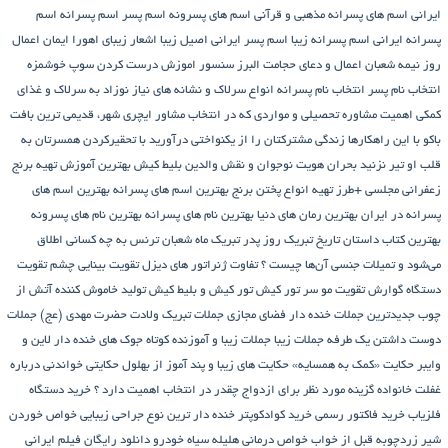
ایرانی
اسم های پسرانه مذهبی و قرآنی
اسم های پسرونه
اسم پسر
اسم پسرانه
اسم
پسرانه ایرانی
اسم پسرانه زیبا
اسم پسر ایرانی اصیل زیبا
اشعار زیبای اهورا ایمان
اعمال
روز نیمه شعبان
اعمال و دعای حجامت
البرز سنسور
اموزش درست کردن سوپ خوشمزه
انتخاب نام پسر
انتخاب نام پسرانه
انواع سرلاک و نشانه های نیاز نوزاد به سرلاک و غذای
کمکی
اهمیت مشاوره تحصیلی و مواردی که در انتخاب مشاور
ایچری شهر، قدیمی ترین بافت
باکو
با این راهکارها زندگی مشترکتان را از یکنواختی درآورید
با تحقیرکردن همسرتان به
قلب او تیر نزنید
بحران هویت نوجوان و نقش والدین
بلیط کیش
بهترین آموزش تهیه برنج
زعفرانی مجلسی +طرز تهیه انواع پختن برنج
بهترین اسم های پسرانه
بهترین اسم های
پسرانه در ایران
بهترین رمان های دنیا
بهترین نام های پسرانه
بهترین نام های پسرونه
بهترین کتاب داستان تاریخ
تبریک روز پدر
تبریک ماه شعبان
ترنس به چه کسانی اطلاق
می‌شود و تمیلات جنسی آن‌ها چیست ؟
تفاوت ژنراتور های دیزل
تقویت بینایی چشم
تقویت
دستگاه گوارش
تقویت مو سر
تور کیش
تور کیش و بلیط کیش
تولید خاموش کننده آتش از
چوب
جدیدترین جملات خنده دار فضای مجازی
جملات تبریک ولادت حضرت مهدی (عج)
جملات
دوست داشتن یک طرفه
جملات زیبا
جملات زیبا و آموزنده کوتاه
جوک های خنده دار لاین و
وایبر
حکایت «کمک به همسایه»
حکایت های زیبا و پند آموز از بهلول
حکایتی خواندنی درباره
غفلت
خانواده گزینه مورد نظر برای ازدواج چقدر در انتخاب اهمیت دارد ؟
خرید دستگاه
فلزیاب
خرید فاکتور رسمی
خرید کوادکوپتر
خنده دار ترین نوع جراحی زیبایی
خواص خوردن
شیر زردچوبه قبل از خواب
خواص درمانی هلیله سیاه
خودرو
دانلود رایگان فیلم ایرانی