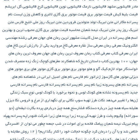
مادر
قالیشویی مشهد
قالیشویی نارمک
قالیشویی نوین
قالیشویی کرج
قالیشویی گل ابریشم
قیمت بلیط کیش
قیمت موتور برق
قیمت موتور برق گازی
لاغری و کاهش وزن
لیست نام
پسرانه
ماکارانی
متن تبریک تولد متولدین فروردین
متن تبریک روز ملی خلیج فارس
متن
تبریک روز پدر
متن تبریک نیمه شعبان
محاسبه قیمت موتور برق گازی
محبوب ترین و بهترین
اسم های پسرانه در ایران
مدل کابینت
مشهور ترین رمان های جهان
معرفی رشته مهندسی
الکترونیک
معرفی رمان
معرفی ساز نقاره
معرفی کاخ مروارید یکی از باارزش ترین کاخ های
ایران
معرفی کتاب
معرفی کتاب رمان
معروف ترین رمان های جهان
معروف ترین رمان های
جهان: ۱۰۰ بهترین کتاب داستان تاریخ که شاهکارند
مغزهای کوچک زنگ زده
منصرف شدن
خواستگار
مواد لازم کیک آلو و هلو
موتور برق
موتور برق گازی
موتور های برق
موتور های
دیزلی
موتور های گازسوز ژنراتور
نام فارسی
نام های اصیل ایرانی در شاهنامه
نام های
پسرانه
نام های پسرونه زیبا
نام پسر
نام پسرانه
نام پسرانه فارسی
نام پسرانه فارسی
جدید
نام پسرونه
نشانه های کودک لوس و نحوه برخورد با کودک لوس
نوع سبک زندگی
ژن‌ها را تغییر می‌دهد
نکات طرز تهیه سوپ
نکاتی برای نگهداری از مرغ و خروس
نکا دیزل
هلیله سیاه
همه چیز درباره دستگاه فشارسنج
همه چیز درباره‌ی پرده بکارت تیغه‌ای (دو
سوراخه)
وکیوم
پخت و طرز تهیه کی
پرده زبرا
پرده های زبرا شرکت فتودراپه
پسرانه
پهپاد
پیام تبریک نیمه شعبان
پیامک فاتحه برای اموات در شب جمعه
چطور می توان از افسردگی
خلاص شد و یا آن را درمان کرد
چگونه خجالت خود را کنار بگذاریم؟ ( 12 روش مقابله با
خجالت )
چیزهایی که نباید دیگران از زندگی مشترکتان بدانند
کابینت
کابینت آشپزخانه