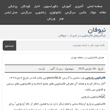
صفحه اصلی
آشپزی
آموزش
دکوراسیون
اخبار
کودکان
پزشکی
مقاله
جوک
عکس
سرگرمی
تکنولوژی
زناشویی
سرگرمی
مدل لباس
هنر
ورزش
نیوفان
بایگانی‌های قالیشویی در شیراز - نیوفان
جستجو
معرفی قالیشویی در منطقه تهران
تاریخ : 5th مارس 2019
موضوع :
رپورتاژ آگهی
بازدید :
قالیشویی
پاروچی
وب سایتی با آدرس
parochi.ir
می باشد که در تاریخ ۹دی۱۳۹۷
آغاز به کار کرده و هدف آن معرفی قالیشویی های عضو اتحادیه و قالیشویی های رسمی
و قانونی می باشد .
قالیشویی و پارو ارتباط سنتی با هم دیگر دارد و به همین خاطر از نام “پاروچی” برای
سایت استفاده شده در حالی که قالیشویی اصولا در این دوره زمانه با استفاده از