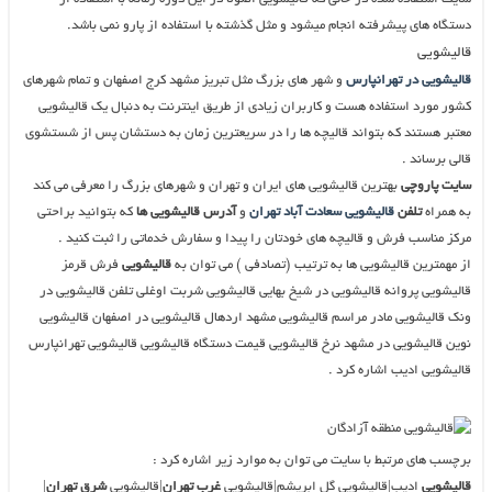
دستگاه های پیشرفته انجام میشود و مثل گذشته با استفاده از پارو نمی باشد.
قالیشویی
قالیشویی در تهرانپارس
و شهر های بزرگ مثل تبریز مشهد کرج اصفهان و تمام شهرهای
کشور مورد استفاده هست و کاربران زیادی از طریق اینترنت به دنبال یک قالیشویی
معتبر هستند که بتواند قالیچه ها را در سریعترین زمان به دستشان پس از شستشوی
قالی برساند .
سایت پاروچی
بهترین قالیشویی های ایران و تهران و شهرهای بزرگ را معرفی می کند
به همراه
تلفن
قالیشویی سعادت آباد تهران
و
آدرس قالیشویی ها
که بتوانید براحتی
مرکز مناسب فرش و قالیچه های خودتان را پیدا و سفارش خدماتی را ثبت کنید .
از مهمترین قالیشویی ها به ترتیب (تصادفی ) می توان به
قالیشویی
فرش قرمز
قالیشویی پروانه قالیشویی در شیخ بهایی قالیشویی شربت اوغلی تلفن قالیشویی در
ونک قالیشویی مادر مراسم قالیشویی مشهد اردهال قالیشویی در اصفهان قالیشویی
نوین قالیشویی در مشهد نرخ قالیشویی قیمت دستگاه قالیشویی قالیشویی تهرانپارس
قالیشویی ادیب اشاره کرد .
برچسب های مرتبط با سایت می توان به موارد زیر اشاره کرد :
قالیشویی
ادیب|قالیشویی گل ابریشم|قالیشویی
غرب تهران
|قالیشویی
شرق تهران
|