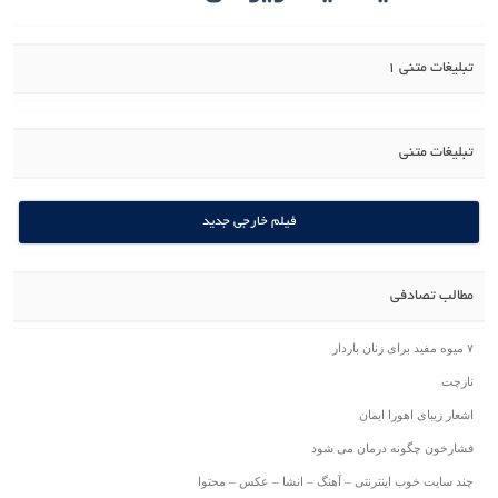
تبلیغات متنی 1
تبلیغات متنی
فیلم خارجی جدید
مطالب تصادفی
۷ میوه مفید برای زنان باردار
نازچت
اشعار زیبای اهورا ایمان
فشارخون چگونه درمان می شود
چند سایت خوب اینترنتی – آهنگ – انشا – عکس – محتوا