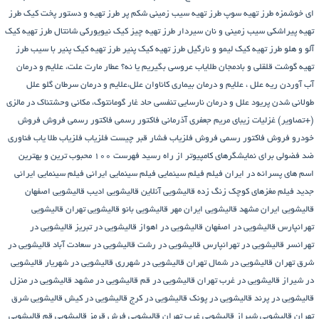
ای خوشمزه
طرز تهیه سوپ
طرز تهیه سیب زمینی شکم پر
طرز تهیه و دستور پخت کیک
طرز
تهیه پیراشكی سيب زمينی و نان سیردار
طرز تهیه چیز کیک نیویورکی شانتال
طرز تهیه کیک
آلو و هلو
طرز تهیه کیک لیمو و نارگیل
طرز تهیه کیک پنیر
طرز تهیه کیک پنیر با سیب
طرز
تهیه گوشت قلقلی و بادمجان
طلایاب
عروسی بگیریم یا نه؟
عطار مارت
علت، علایم و درمان
آب آوردن ریه
علل ، علایم و درمان بیماری کاناوان
علل،علایم و درمان سرطان گلو
علل
طولانی شدن پریود
علل و درمان نارسایی تنفسی حاد
غار گومانتوگ، مکانی وحشتناک در مالزی
(+تصاویر)
غزلیات زیبای مریم جعفری آذرمانی
فاکتور رسمی
فاکتور رسمی فروش
فروش
خودرو
فروش فاکتور رسمی
فروش فلزیاب
فشار قبر چیست
فلزیاب
فلزیاب طلا یاب
فناوری
ضد فضولی برای نمایشگرهای کامپیوتر از راه رسید
فهرست ۱۰۰ محبوب ترین و بهترین
اسم های پسرانه در ایران
فیلم
فیلم سینمایی
فیلم سینمایی ایرانی
فیلم سینمایی ایرانی
جدید
فیلم مغزهای کوچک زنگ زده
قالیشویی آنلاین
قالیشویی ادیب
قالیشویی اصفهان
قالیشویی ایران مشهد
قالیشویی ایران مهر
قالیشویی بانو
قالیشویی تهران
قالیشویی
تهرانپارس
قالیشویی در اصفهان
قالیشویی در اهواز
قالیشویی در تبریز
قالیشویی در
تهرانسر
قالیشویی در تهرانپارس
قالیشویی در رشت
قالیشویی در سعادت آباد
قالیشویی در
شرق تهران
قالیشویی در شمال تهران
قالیشویی در شهرری
قالیشویی در شهریار
قالیشویی
در شیراز
قالیشویی در غرب تهران
قالیشویی در قم
قالیشویی در مشهد
قالیشویی در منزل
قالیشویی در پرند
قالیشویی در پونک
قالیشویی در کرج
قالیشویی در کیش
قالیشویی شرق
تهران
قالیشویی شیراز
قالیشویی غرب تهران
قالیشویی فرش قرمز
قالیشویی قم
قالیشویی