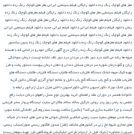
مغز های کوچک زنگ زده
دانلود رایگان فیلم سینمایی ایرانی مغز های کوچک زنگ زده
دانلود
رایگان فیلم سینمایی مغز های کوچک زنگ زده
دانلود رایگان فیلم مغزهای کوچک زنگ زده
دانلود رایگان فیلم مغز های کوچک زنگ زده
دانلود رایگان مغز های کوچک زنگ زده
دانلود
رمان
دانلود فیلم
دانلود فیلم ایرانی
دانلود فیلم ایرانی جدید
دانلود فیلم سینمایی ایرانی
مغز های کوچک زنگ زده
دانلود فیلم سینمایی جدید
دانلود فیلم مغز های کوچک زنگ زده
دانلود فیلم مغزهای کوچک زنگ زده
دانلود فیلم مغز های کوچک زنگ زده بدون سانسور
دانلود فیلم مغز های کوچک زنگ زده رایگان
درج آگهی رایگان خودرو
درختانی که با هسته
میوه ها رشد می کنند
درد دور ناف در مردان
درد دور ناف نشانه چیست
درمان سوختگی
زبان و گلو
درمان شوره سر
درمان مسائل دندان و دهان
درمان یبوست
دستور پخت و طرز
تهیه کیک میوه خشک
دستگاه فلزیاب
دستگاه‌ طلایاب
دستگاه‌ فلزیاب طلایاب
دستگاه‌ های
فلزیاب طلایاب و گنج‌ یاب
دستگاه‌ گنج‌ یاب
دلایل و علائم انواع آلرژی کودکان
دلایل گریه
بدون اشک نوزاد
دکوراسیون داخلی
دکوراسیون داخلی منزل
دیزل ژنراتور
رابطه با
خانواده همسر در دوران عقد
راهنمای خرید بهترین نوع عسل
راههای درمان دیابت
رفع
تنفس بد
رمان
روز پدر
روغن نارگیل
سالاد
سالاد ماکارانی
سایت ایستگاه پرواز
سحر قریشی
کیست و چرا حاشیه سازی می کند؟ (عکس)
سلامت پوست
سندروم گیر افتادگی شانه
سوپ
سیاه شدن موهای سفید
سیب زمینی شکم پر
شانتال
شوخی ها و متن های خنده دار شبکه
های مجازی
شیوه مخ زنی در کشورهای مختلف (طنز)
صدور فاکتور رسمی
صورتحساب رسمی
ضرورت مشاوره ژنتیک قبل از ازدواج
طراحی اپلیکیشن فروشگاهی
طرز تهیه سوهان پسته