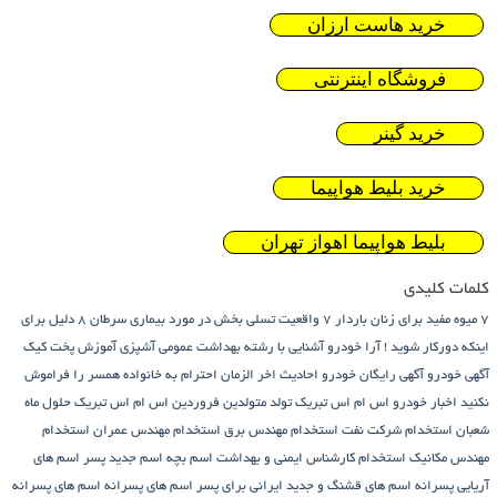
خرید هاست ارزان
فروشگاه اینترنتی
خرید گینر
خرید بلیط هواپیما
بلیط هواپیما اهواز تهران
کلمات کلیدی
7 میوه مفید برای زنان باردار
7 واقعیت تسلی بخش در مورد بیماری سرطان
8 دلیل برای
اینکه دورکار شوید !
آرا خودرو
آشنایی با رشته بهداشت عمومی
آشپزی
آموزش پخت کیک
آگهی خودرو
آگهی رایگان خودرو
احادیث اخر الزمان
احترام به خانواده همسر را فراموش
نکنید
اخبار خودرو
اس ام اس تبریک تولد متولدین فروردین
اس ام اس تبریک حلول ماه
شعبان
استخدام شرکت نفت
استخدام مهندس برق
استخدام مهندس عمران
استخدام
مهندس مکانیک
استخدام کارشناس ایمنی و بهداشت
اسم بچه
اسم جدید پسر
اسم های
آریایی پسرانه
اسم های قشنگ و جدید ایرانی برای پسر
اسم های پسرانه
اسم های پسرانه