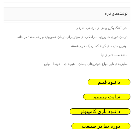
نوشته‌های تازه
متن آهنگ بگین بهش از مرتضی اشرفی
درمان فوری هموروئید – راهکارهای مؤثر برای درمان هموروئید و زخم مقعد در خانه
بهترین هتل های کربلا که نزدیک حرم هستند
مشخصات فنی زانتیا
سایزبندی تایر انواع خودروهای نیسان – هیوندای – هوندا – ولوو
دانلود فیلم
سایت میبینیم
دانلود بازی کامیپوتر
دوره بقا در طبیعت