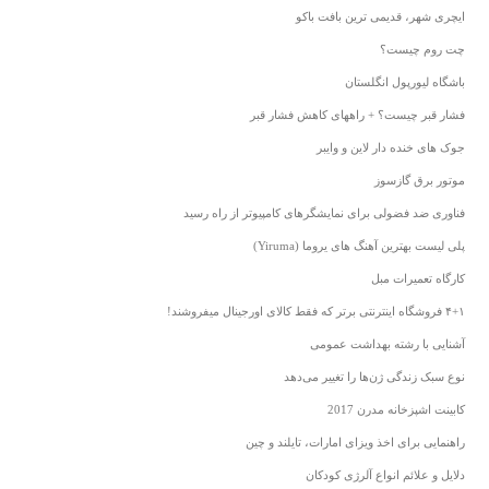
ایچری شهر، قدیمی ترین بافت باکو
چت روم چیست؟
باشگاه لیورپول انگلستان
فشار قبر چیست؟ + راههای کاهش فشار قبر
جوک های خنده دار لاین و وایبر
موتور برق گازسوز
فناوری ضد فضولی برای نمایشگرهای کامپیوتر از راه رسید
پلی لیست بهترین آهنگ های یروما (Yiruma)
کارگاه تعمیرات مبل
۴+۱ فروشگاه اینترنتی برتر که فقط کالای اورجینال میفروشند!
آشنایی با رشته بهداشت عمومی
نوع سبک زندگی ژن‌ها را تغییر می‌دهد
کابینت اشپزخانه مدرن 2017
راهنمایی برای اخذ ویزای امارات، تایلند و چین
دلایل و علائم انواع آلرژی کودکان