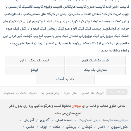
کابینت اشپزخانه
کابینت مدرن
کابینت هایگلاس
کابینت وکیوم
کابینت کلاسیک
کاردستی با
چوب کبریت
کار کده
کاهش تلفات با بالابردن ایمنی در کارگاه های صنعتی
کتاب داستان
کتاب
رمان
کمک به همسایه
کوادکوپتر
کوادکوپتر دوربین دار
کواد کوپترهای ارزان
کوادکوپترهای
حرفه ای
کوادکوپتر چیست
کیک
کیک آلو و هلو
کیک ریواس
کیک لیمو و نارگیل
کیک میوه
خشک
کیک نیویورکی
کیک نیویورکی شانتال
کیک پنیر با سیب
گنج‌ یاب
گوشت
گیر کردن این
خانم چاق در تاکسی
۱۴ نشانه که می‌گوید با همسرتان تفاهم دارید
۵ قدم تا شروع یک
رابطه عاشقانه جدید
خرید بک لینک قوی
خرید بک لینک ارزان
سفارش بک لینک
فیلمو
دانلود آهنگ
برچسب ها
تبریک ماه شعبان
عطار مارت
رفع تنفس بد
حکایت «کمک به همسایه»
درمان مسائل دندان و دهان
کمک به همسایه
حکایتی خواندنی درباره غفلت
آموزش پخت کیک
تمامی حقوق مطالب و قالب برای
نیوفان
محفوظ است و هرگونه کپی برداری بدون ذکر
دانلود فیلم ایرانی
کابینت
فیلم سینمایی ایرانی
معرفی کاخ مروارید یکی از باارزش ترین کاخ های
منبع ممنوع می باشد.
طراحی شده توسط : دیجی اسکریپت
صفحه اصلی
آشپزی
آموزش
ایران
دانلود فیلم ایرانی جدید
کیک ریواس
کیک
دکوراسیون
اخبار
کودکان
پزشکی
مقاله
جوک
عکس