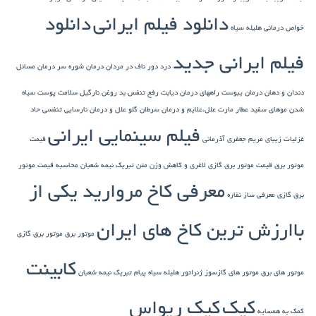
دانلود فیلم ایرانی
دانلود
خواص درمانی هلیله سیاه
فیلم ایرانی جدید
درد دور ناف در مردان
درمان شوره سر
درمان مسائل
دندان و دهان
درمان یبوست
راههای درمان دیابت
رفع تنفس بد
روغن نارگیل
سلامت پوست
سیاه
شدن موهای سفید
عطار مارت
علل،علایم و درمان سرطان گلو
علل و درمان نارسایی تنفسی حاد
فیلم سینمایی ایرانی
غزلیات زیبای مریم جعفری آذرمانی
قیمت
موتور برق
قیمت موتور برق گازی
لاغری و کاهش وزن
متن تبریک نیمه شعبان
محاسبه قیمت موتور
معرفی کاخ مروارید یکی از
برق گازی
معرفی ساز نقاره
باارزش ترین کاخ های ایران
موتور برق
موتور برق گازی
کابینت
موتور های برق
موتور های گازسوز ژنراتور
هلیله سیاه
پیام تبریک نیمه شعبان
کیک
کیک ریواس
کمک به همسایه