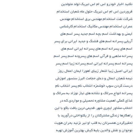
نکنید
اخبار خودرو
اس ام اس تبریک تولد متولدین
فروردین
اس ام اس تبریک حلول ماه شعبان
استخدام
شرکت نفت
استخدام مهندس برق
استخدام مهندس
عمران
استخدام مهندس مکانیک
استخدام کارشناس
ایمنی و بهداشت
اسم بچه
اسم جدید پسر
اسم های
آریایی پسرانه
اسم های قشنگ و جدید ایرانی برای پسر
اسم های پسرانه
اسم های پسرانه ایرانی
اسم های
پسرانه مذهبی و قرآنی
اسم های پسرونه
اسم پسر
اسم
پسرانه
اسم پسرانه ایرانی
اسم پسرانه زیبا
اسم پسر
ایرانی اصیل زیبا
اشعار زیبای اهورا ایمان
اعمال روز
نیمه شعبان
اعمال و دعای حجامت
البرز سنسور
اموزش
درست کردن سوپ خوشمزه
انتخاب نام پسر
انتخاب نام
پسرانه
انواع سرلاک و نشانه های نیاز نوزاد به سرلاک و
غذای کمکی
اهمیت مشاوره تحصیلی و مواردی که در
انتخاب مشاور
ایچری شهر، قدیمی ترین بافت باکو
با این
راهکارها زندگی مشترکتان را از یکنواختی درآورید
با
تحقیرکردن همسرتان به قلب او تیر نزنید
بحران هویت
نوجوان و نقش والدین
بلیط کیش
بهترین آموزش تهیه