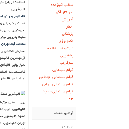
استفاده از پارو نم
مطالب آموزنده
قالیشویی
رپورتاژ آگهی
قالیشویی در تهران
آموزش
هست و کاربران زیاد
اخبار
سریعترین زمان به
پزشکی
سایت پاروچی
بهتری
تکنولوژی
سعادت آباد تهران
و
دسته‌بندی نشده
سفارش خدماتی را ث
زناشویی
از مهمترین قالیشو
سرگرمی
شیخ بهایی قالیشوی
فیلم سینمایی
قالیشویی در اصفها
فیلم سینمایی اجتماعی
تهرانپارس قالیشوی
فیلم سینمایی ایرانی
فیلم سینمایی جدید
۹۴
برچسب های مرتبط ب
قالیشویی
ادیب|قال
آرشیو ماهانه
مشهد|قالیشویی بان
تهران|قالیشویی ا
دی ۱۴۰۳