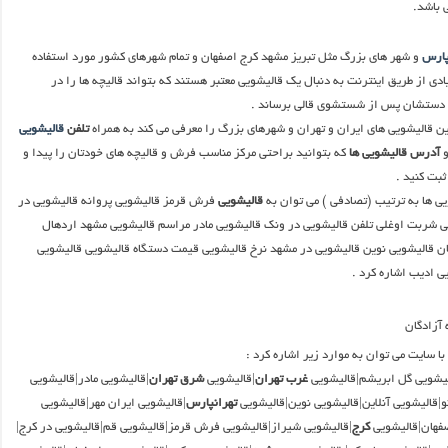
ی باشد.
پارس
و شهر های بزرگ مثل تبریز مشهد کرج اصفهان و تمام شهرهای کشور مورد استفاده
ی از طریق اینترنت به دنبال یک قالیشویی معتبر هستند که بتواند قالیچه ها را در
 دستشان پس از شستشوی قالی برساند .
ن قالیشویی های ایران و تهران و شهرهای بزرگ را معرفی می کند به همراه
تلفن
قالیشویی
آدرس قالیشویی ها
که بتوانید براحتی مرکز مناسب فرش و قالیچه های خودتان را پیدا و
بت کنید .
یی ها به ترتیب (تصادفی ) می توان به
قالیشویی
فرش قرمز قالیشویی پروانه قالیشویی در
ی شربت اوغلی تلفن قالیشویی در ونک قالیشویی مادر مراسم قالیشویی مشهد اردهال
ن قالیشویی نوین قالیشویی در مشهد نرخ قالیشویی قیمت دستگاه قالیشویی قالیشویی
ی ادیب اشاره کرد .
ا سایت می توان به موارد زیر اشاره کرد :
یشویی گل ابریشم|قالیشویی
غرب تهران
|قالیشویی
شرق تهران
|قالیشویی مادر|قالیشویی
و|قالیشویی آنلاین|قالیشویی نوین|قالیشویی
تهرانپارس
|قالیشویی ایران مهر|قالیشویی
صفهان|قالیشویی
کرج
|قالیشویی شیراز|قالیشویی فرش قرمز|قالیشویی قم|قالیشویی در کرج|