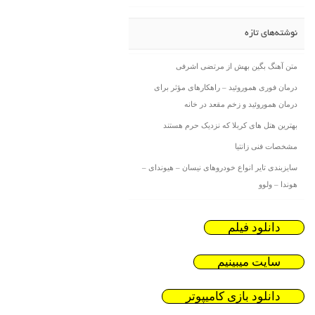
نوشته‌های تازه
متن آهنگ بگین بهش از مرتضی اشرفی
درمان فوری هموروئید – راهکارهای مؤثر برای
درمان هموروئید و زخم مقعد در خانه
بهترین هتل های کربلا که نزدیک حرم هستند
مشخصات فنی زانتیا
سایزبندی تایر انواع خودروهای نیسان – هیوندای –
هوندا – ولوو
دانلود فیلم
سایت میبینیم
دانلود بازی کامیپوتر