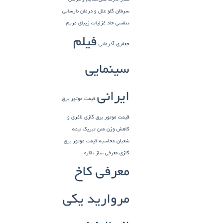
سرطان گلو
علل و درمان نارسایی
تنفسی حاد
غزلیات زیبای مریم
فیلم
جعفری آذرمانی
سینمایی
ایرانی
قیمت موتور برق
قیمت موتور برق گازی
لاغری و
کاهش وزن
متن تبریک نیمه
شعبان
محاسبه قیمت موتور برق
گازی
معرفی ساز نقاره
معرفی کاخ
مروارید یکی