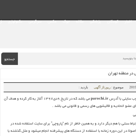
اخبار
کودکان
پزشکی
مقاله
جوک
عکس
سرگرمی
تکنولوژی
ز
جستجو
 در منطقه تهران
موضوع :
رپورتاژ آگهی
بازدید :
ب سایتی با آدرس
parochi.ir
می باشد که در تاریخ ۹دی۱۳۹۷ آغاز به کار کرده و هدف آن
ی عضو اتحادیه و قالیشویی های رسمی و قانونی می باشد .
تباط سنتی با هم دیگر دارد و به همین خاطر از نام “پاروچی” برای سایت استفاده شده در
صولا در این دوره زمانه با استفاده از دستگاه های پیشرفته انجام میشود و مثل گذشته با