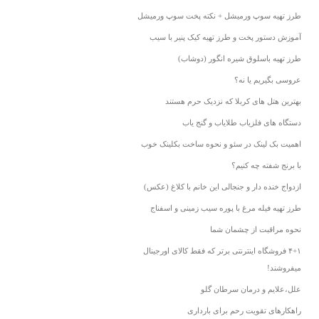
طرز تهیه سوپ ورمیشل + نکته پخت سوپ ورمیشل
آموزش دستور پخت و طرز تهیه کیک پنیر با سیب
طرز تهیه باسلوق شیره انگور (دوشاب)
عروسی بگیریم یا نه؟
بهترین هتل های کربلا که نزدیک حرم هستند
دستگاه‌ های فلزیاب طلایاب و گنج‌ یاب
اهمیت بک لینک در سئو و نحوه ساخت بکلینک خوب
با برنج شفته چه کنیم؟
ازدواج خنده دار و جنجالی این خانم با کلاغ (عکس)
طرز تهیه فیله مرغ با پوره سیب زمینی و اسفناج
نحوه مراقبت از چشمان شما
۴+۱ فروشگاه اینترنتی برتر که فقط کالای اورجینال
میفروشند!
علل،علایم و درمان سرطان گلو
راهکارهای تقویت رحم برای بارداری