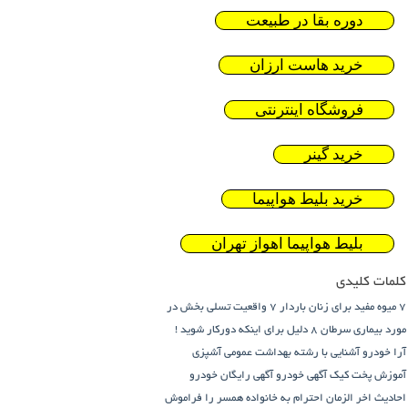
دوره بقا در طبیعت
خرید هاست ارزان
فروشگاه اینترنتی
خرید گینر
خرید بلیط هواپیما
بلیط هواپیما اهواز تهران
کلمات کلیدی
7 میوه مفید برای زنان باردار
7 واقعیت تسلی بخش در
مورد بیماری سرطان
8 دلیل برای اینکه دورکار شوید !
آرا خودرو
آشنایی با رشته بهداشت عمومی
آشپزی
آموزش پخت کیک
آگهی خودرو
آگهی رایگان خودرو
احادیث اخر الزمان
احترام به خانواده همسر را فراموش