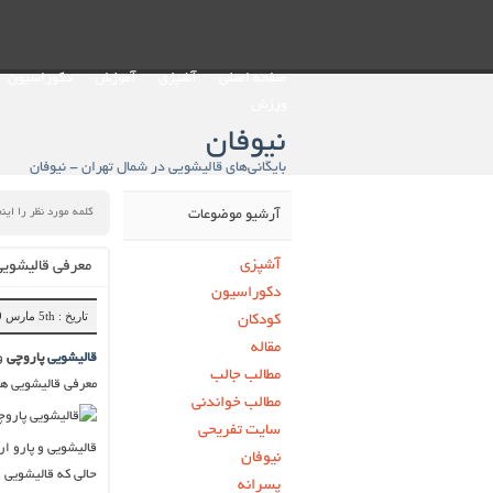
صفحه اصلی
آشپزی
آموزش
دکوراسیون
ورزش
نیوفان
بایگانی‌های قالیشویی در شمال تهران - نیوفان
آرشیو موضوعات
آشپزی
معرفی قالیشویی
دکوراسیون
تاریخ : 5th مارس 2019
کودکان
مقاله
قالیشویی
پاروچی
و
مطالب جالب
معرفی قالیشویی ها
مطالب خواندنی
سایت تفریحی
قالیشویی و پارو ار
نیوفان
حالی که قالیشویی ا
پسرانه