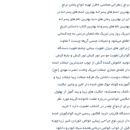
برنج زعفرانی مجلسی +طرز تهیه انواع پختن برنج
بهترین اسم های پسرانه
بهترین اسم های پسرانه در
ایران
بهترین رمان های دنیا
بهترین نام های پسرانه
بهترین نام های پسرونه
بهترین کتاب داستان تاریخ
تبریک روز پدر
تبریک ماه شعبان
ترنس به چه کسانی
اطلاق می‌شود و تمیلات جنسی آن‌ها چیست ؟
تفاوت
ژنراتور های دیزل
تقویت بینایی چشم
تقویت دستگاه
گوارش
تقویت مو سر
تور کیش
تور کیش و بلیط کیش
تولید خاموش کننده آتش از چوب
جدیدترین جملات خنده
دار فضای مجازی
جملات تبریک ولادت حضرت مهدی (عج)
جملات دوست داشتن یک طرفه
جملات زیبا
جملات زیبا و
آموزنده کوتاه
جوک های خنده دار لاین و وایبر
حکایت
«کمک به همسایه»
حکایت های زیبا و پند آموز از بهلول
حکایتی خواندنی درباره غفلت
خانواده گزینه مورد نظر
برای ازدواج چقدر در انتخاب اهمیت دارد ؟
خرید
دستگاه فلزیاب
خرید فاکتور رسمی
خرید کوادکوپتر
خنده
دار ترین نوع جراحی زیبایی
خواص خوردن شیر زردچوبه
قبل از خواب
خواص درمانی هلیله سیاه
خودرو
دانلود