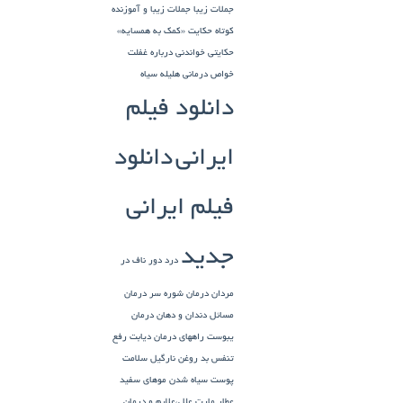
جملات زیبا
جملات زیبا و آموزنده
کوتاه
حکایت «کمک به همسایه»
حکایتی خواندنی درباره غفلت
خواص درمانی هلیله سیاه
دانلود فیلم
ایرانی
دانلود
فیلم ایرانی
جدید
درد دور ناف در
مردان
درمان شوره سر
درمان
مسائل دندان و دهان
درمان
یبوست
راههای درمان دیابت
رفع
تنفس بد
روغن نارگیل
سلامت
پوست
سیاه شدن موهای سفید
عطار مارت
علل،علایم و درمان