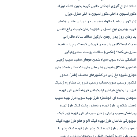
علائم انواع آلرژی کودکان
دلایل گریه بدون اشک نوزاد
دکوراسیون داخلی
دکوراسیون داخلی منزل
دیزل
ژنراتور
رابطه با خانواده همسر در دوران عقد
راهنمای
خرید بهترین نوع عسل
راههای درمان دیابت
رفع تنفس
بد
رمان
روز پدر
روغن نارگیل
سالاد
سالاد ماکارانی
سایت ایستگاه پرواز
سحر قریشی کیست و چرا حاشیه
سازی می کند؟ (عکس)
سلامت پوست
سندروم گیر
افتادگی شانه
سوپ
سیاه شدن موهای سفید
سیب زمینی
شکم پر
شانتال
شوخی ها و متن های خنده دار شبکه های
مجازی
شیوه مخ زنی در کشورهای مختلف (طنز)
صدور
فاکتور رسمی
صورتحساب رسمی
ضرورت مشاوره ژنتیک
قبل از ازدواج
طراحی اپلیکیشن فروشگاهی
طرز تهیه
سوهان پسته ای خوشمزه
طرز تهیه سوپ
طرز تهیه سیب
زمینی شکم پر
طرز تهیه و دستور پخت کیک
طرز تهیه
پیراشكی سيب زمينی و نان سیردار
طرز تهیه چیز کیک
نیویورکی شانتال
طرز تهیه کیک آلو و هلو
طرز تهیه کیک
لیمو و نارگیل
طرز تهیه کیک پنیر
طرز تهیه کیک پنیر با
سیب
طرز تهیه گوشت قلقلی و بادمجان
طلایاب
عروسی