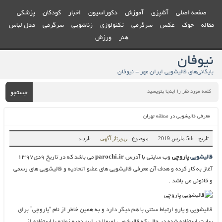
صفحه اصلی
آشپزی
آموزش
دکوراسیون
اخبار
کودکان
پزشکی
مقاله
جوک
عکس
سرگرمی
تکنولوژی
زناشویی
سرگرمی
مدل لباس
هنر
ورزش
نیوفان
بایگانی‌های قالیشویی ایران مهر - نیوفان
جستجو
معرفی قالیشویی در منطقه تهران
تاریخ : 5th مارس 2019
موضوع :
رپورتاژ آگهی
بازدید :
قالیشویی
پاروچی
وب سایتی با آدرس
parochi.ir
می باشد که در تاریخ ۹دی۱۳۹۷
آغاز به کار کرده و هدف آن معرفی قالیشویی های عضو اتحادیه و قالیشویی های رسمی
و قانونی می باشد .
قالیشویی و پارو ارتباط سنتی با هم دیگر دارد و به همین خاطر از نام “پاروچی” برای
سایت استفاده شده در حالی که قالیشویی اصولا در این دوره زمانه با استفاده از