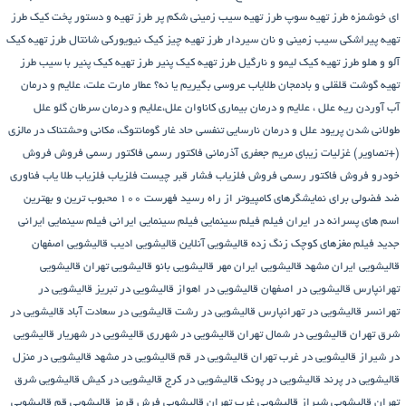
ای خوشمزه
طرز تهیه سوپ
طرز تهیه سیب زمینی شکم پر
طرز تهیه و دستور پخت کیک
طرز
تهیه پیراشكی سيب زمينی و نان سیردار
طرز تهیه چیز کیک نیویورکی شانتال
طرز تهیه کیک
آلو و هلو
طرز تهیه کیک لیمو و نارگیل
طرز تهیه کیک پنیر
طرز تهیه کیک پنیر با سیب
طرز
تهیه گوشت قلقلی و بادمجان
طلایاب
عروسی بگیریم یا نه؟
عطار مارت
علت، علایم و درمان
آب آوردن ریه
علل ، علایم و درمان بیماری کاناوان
علل،علایم و درمان سرطان گلو
علل
طولانی شدن پریود
علل و درمان نارسایی تنفسی حاد
غار گومانتوگ، مکانی وحشتناک در مالزی
(+تصاویر)
غزلیات زیبای مریم جعفری آذرمانی
فاکتور رسمی
فاکتور رسمی فروش
فروش
خودرو
فروش فاکتور رسمی
فروش فلزیاب
فشار قبر چیست
فلزیاب
فلزیاب طلا یاب
فناوری
ضد فضولی برای نمایشگرهای کامپیوتر از راه رسید
فهرست ۱۰۰ محبوب ترین و بهترین
اسم های پسرانه در ایران
فیلم
فیلم سینمایی
فیلم سینمایی ایرانی
فیلم سینمایی ایرانی
جدید
فیلم مغزهای کوچک زنگ زده
قالیشویی آنلاین
قالیشویی ادیب
قالیشویی اصفهان
قالیشویی ایران مشهد
قالیشویی ایران مهر
قالیشویی بانو
قالیشویی تهران
قالیشویی
تهرانپارس
قالیشویی در اصفهان
قالیشویی در اهواز
قالیشویی در تبریز
قالیشویی در
تهرانسر
قالیشویی در تهرانپارس
قالیشویی در رشت
قالیشویی در سعادت آباد
قالیشویی در
شرق تهران
قالیشویی در شمال تهران
قالیشویی در شهرری
قالیشویی در شهریار
قالیشویی
در شیراز
قالیشویی در غرب تهران
قالیشویی در قم
قالیشویی در مشهد
قالیشویی در منزل
قالیشویی در پرند
قالیشویی در پونک
قالیشویی در کرج
قالیشویی در کیش
قالیشویی شرق
تهران
قالیشویی شیراز
قالیشویی غرب تهران
قالیشویی فرش قرمز
قالیشویی قم
قالیشویی