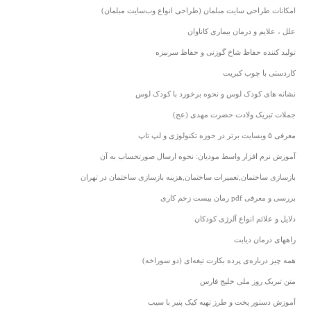
امکانات طراحی سایت مبلمان (طراحی انواع وب‌سایت مبلمان)
علل ، علایم و درمان بیماری کاناوان
تولید کننده حفاظ شاخ گوزنی و حفاظ سرنیزه
کاردستی با چوب کبریت
نشانه های کودک لوس و نحوه برخورد با کودک لوس
جملات تبریک ولادت حضرت مهدی (عج)
معرفی ۵ وبسایت برتر در حوزه تکنولوژی و لپ تاپ
آموزش نرم افزار واسط مودیان: نحوه ارسال صورتحساب به آن
بازسازی ساختمان,تعمیرات ساختمان,هزینه بازسازی ساختمان در تهران
بررسی و معرفی pdf رمان بیست زخم کاری
دلایل و علائم انواع آلرژی کودکان
راههای درمان دیابت
همه چیز درباره‌ی پرده بکارت تیغه‌ای (دو سوراخه)
متن تبریک روز ملی خلیج فارس
آموزش دستور پخت و طرز تهیه کیک پنیر با سیب