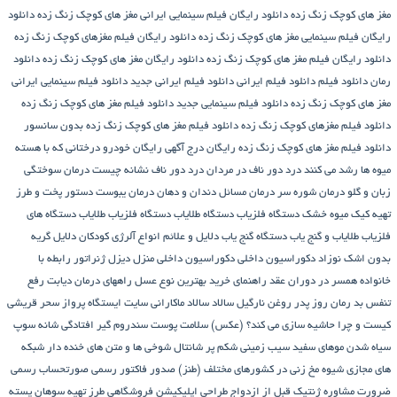
مغز های کوچک زنگ زده
دانلود رایگان فیلم سینمایی ایرانی مغز های کوچک زنگ زده
دانلود
رایگان فیلم سینمایی مغز های کوچک زنگ زده
دانلود رایگان فیلم مغزهای کوچک زنگ زده
دانلود رایگان فیلم مغز های کوچک زنگ زده
دانلود رایگان مغز های کوچک زنگ زده
دانلود
رمان
دانلود فیلم
دانلود فیلم ایرانی
دانلود فیلم ایرانی جدید
دانلود فیلم سینمایی ایرانی
مغز های کوچک زنگ زده
دانلود فیلم سینمایی جدید
دانلود فیلم مغز های کوچک زنگ زده
دانلود فیلم مغزهای کوچک زنگ زده
دانلود فیلم مغز های کوچک زنگ زده بدون سانسور
دانلود فیلم مغز های کوچک زنگ زده رایگان
درج آگهی رایگان خودرو
درختانی که با هسته
میوه ها رشد می کنند
درد دور ناف در مردان
درد دور ناف نشانه چیست
درمان سوختگی
زبان و گلو
درمان شوره سر
درمان مسائل دندان و دهان
درمان یبوست
دستور پخت و طرز
تهیه کیک میوه خشک
دستگاه فلزیاب
دستگاه‌ طلایاب
دستگاه‌ فلزیاب طلایاب
دستگاه‌ های
فلزیاب طلایاب و گنج‌ یاب
دستگاه‌ گنج‌ یاب
دلایل و علائم انواع آلرژی کودکان
دلایل گریه
بدون اشک نوزاد
دکوراسیون داخلی
دکوراسیون داخلی منزل
دیزل ژنراتور
رابطه با
خانواده همسر در دوران عقد
راهنمای خرید بهترین نوع عسل
راههای درمان دیابت
رفع
تنفس بد
رمان
روز پدر
روغن نارگیل
سالاد
سالاد ماکارانی
سایت ایستگاه پرواز
سحر قریشی
کیست و چرا حاشیه سازی می کند؟ (عکس)
سلامت پوست
سندروم گیر افتادگی شانه
سوپ
سیاه شدن موهای سفید
سیب زمینی شکم پر
شانتال
شوخی ها و متن های خنده دار شبکه
های مجازی
شیوه مخ زنی در کشورهای مختلف (طنز)
صدور فاکتور رسمی
صورتحساب رسمی
ضرورت مشاوره ژنتیک قبل از ازدواج
طراحی اپلیکیشن فروشگاهی
طرز تهیه سوهان پسته