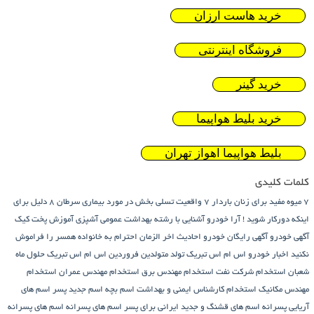
خرید هاست ارزان
فروشگاه اینترنتی
خرید گینر
خرید بلیط هواپیما
بلیط هواپیما اهواز تهران
کلمات کلیدی
7 میوه مفید برای زنان باردار
7 واقعیت تسلی بخش در مورد بیماری سرطان
8 دلیل برای
اینکه دورکار شوید !
آرا خودرو
آشنایی با رشته بهداشت عمومی
آشپزی
آموزش پخت کیک
آگهی خودرو
آگهی رایگان خودرو
احادیث اخر الزمان
احترام به خانواده همسر را فراموش
نکنید
اخبار خودرو
اس ام اس تبریک تولد متولدین فروردین
اس ام اس تبریک حلول ماه
شعبان
استخدام شرکت نفت
استخدام مهندس برق
استخدام مهندس عمران
استخدام
مهندس مکانیک
استخدام کارشناس ایمنی و بهداشت
اسم بچه
اسم جدید پسر
اسم های
آریایی پسرانه
اسم های قشنگ و جدید ایرانی برای پسر
اسم های پسرانه
اسم های پسرانه