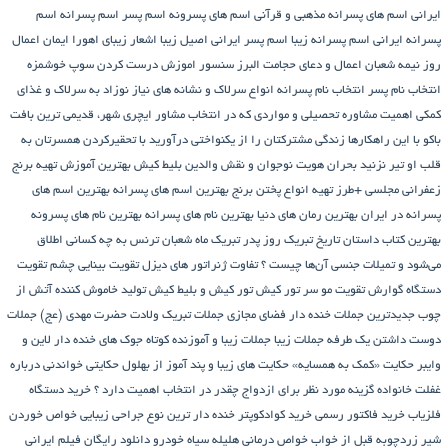
ایرانی
اسم های پسرانه مذهبی و قرآنی
اسم های پسرونه
اسم پسر
اسم پسرانه
اسم
پسرانه ایرانی
اسم پسرانه زیبا
اسم پسر ایرانی اصیل زیبا
اشعار زیبای اهورا ایمان
اعمال
روز نیمه شعبان
اعمال و دعای حجامت
البرز سنسور
اموزش درست کردن سوپ خوشمزه
انتخاب نام پسر
انتخاب نام پسرانه
انواع سرلاک و نشانه های نیاز نوزاد به سرلاک و غذای
کمکی
اهمیت مشاوره تحصیلی و مواردی که در انتخاب مشاور
ایچری شهر، قدیمی ترین بافت
باکو
با این راهکارها زندگی مشترکتان را از یکنواختی درآورید
با تحقیرکردن همسرتان به
قلب او تیر نزنید
بحران هویت نوجوان و نقش والدین
بلیط کیش
بهترین آموزش تهیه برنج
زعفرانی مجلسی +طرز تهیه انواع پختن برنج
بهترین اسم های پسرانه
بهترین اسم های
پسرانه در ایران
بهترین رمان های دنیا
بهترین نام های پسرانه
بهترین نام های پسرونه
بهترین کتاب داستان تاریخ
تبریک روز پدر
تبریک ماه شعبان
ترنس به چه کسانی اطلاق
می‌شود و تمیلات جنسی آن‌ها چیست ؟
تفاوت ژنراتور های دیزل
تقویت بینایی چشم
تقویت
دستگاه گوارش
تقویت مو سر
تور کیش
تور کیش و بلیط کیش
تولید خاموش کننده آتش از
چوب
جدیدترین جملات خنده دار فضای مجازی
جملات تبریک ولادت حضرت مهدی (عج)
جملات
دوست داشتن یک طرفه
جملات زیبا
جملات زیبا و آموزنده کوتاه
جوک های خنده دار لاین و
وایبر
حکایت «کمک به همسایه»
حکایت های زیبا و پند آموز از بهلول
حکایتی خواندنی درباره
غفلت
خانواده گزینه مورد نظر برای ازدواج چقدر در انتخاب اهمیت دارد ؟
خرید دستگاه
فلزیاب
خرید فاکتور رسمی
خرید کوادکوپتر
خنده دار ترین نوع جراحی زیبایی
خواص خوردن
شیر زردچوبه قبل از خواب
خواص درمانی هلیله سیاه
خودرو
دانلود رایگان فیلم ایرانی