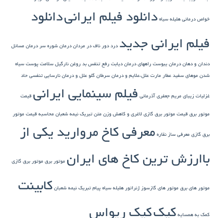
دانلود فیلم ایرانی
دانلود
خواص درمانی هلیله سیاه
فیلم ایرانی جدید
درد دور ناف در مردان
درمان شوره سر
درمان مسائل
دندان و دهان
درمان یبوست
راههای درمان دیابت
رفع تنفس بد
روغن نارگیل
سلامت پوست
سیاه
شدن موهای سفید
عطار مارت
علل،علایم و درمان سرطان گلو
علل و درمان نارسایی تنفسی حاد
فیلم سینمایی ایرانی
غزلیات زیبای مریم جعفری آذرمانی
قیمت
موتور برق
قیمت موتور برق گازی
لاغری و کاهش وزن
متن تبریک نیمه شعبان
محاسبه قیمت موتور
معرفی کاخ مروارید یکی از
برق گازی
معرفی ساز نقاره
باارزش ترین کاخ های ایران
موتور برق
موتور برق گازی
کابینت
موتور های برق
موتور های گازسوز ژنراتور
هلیله سیاه
پیام تبریک نیمه شعبان
کیک
کیک ریواس
کمک به همسایه