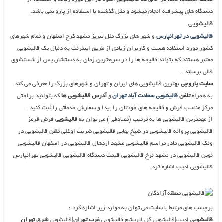
دستگاه های پیشرفته انجام میشود و مثل گذشته با استفاده از پارو نمی باشد.
قالیشویی
قالیشویی در تهرانپارس
و شهر های بزرگ مثل تبریز مشهد کرج اصفهان و تمام شهرهای
کشور مورد استفاده هست و کاربران زیادی از طریق اینترنت به دنبال یک قالیشویی
معتبر هستند که بتواند قالیچه ها را در سریعترین زمان به دستشان پس از شستشوی
قالی برساند .
سایت پاروچی
بهترین قالیشویی های ایران و تهران و شهرهای بزرگ را معرفی می کند
به همراه
تلفن
قالیشویی سعادت آباد تهران
و
آدرس قالیشویی ها
که بتوانید براحتی
مرکز مناسب فرش و قالیچه های خودتان را پیدا و سفارش خدماتی را ثبت کنید .
از مهمترین قالیشویی ها به ترتیب (تصادفی ) می توان به
قالیشویی
فرش قرمز
قالیشویی پروانه قالیشویی در شیخ بهایی قالیشویی شربت اوغلی تلفن قالیشویی در
ونک قالیشویی مادر مراسم قالیشویی مشهد اردهال قالیشویی در اصفهان قالیشویی
نوین قالیشویی در مشهد نرخ قالیشویی قیمت دستگاه قالیشویی قالیشویی تهرانپارس
قالیشویی ادیب اشاره کرد .
برچسب های مرتبط با سایت می توان به موارد زیر اشاره کرد :
قالیشویی
ادیب|قالیشویی گل ابریشم|قالیشویی
غرب تهران
|قالیشویی
شرق تهران
|