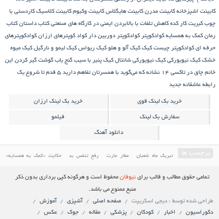
کابینت اشپزخانه
کابینت مدرن
کابینت هایگلاس
کابینت وکیوم
کابینت کلاسیک
کاردستی با
چوب کبریت
کار کده
کاهش تلفات با بالابردن ایمنی در کارگاه های صنعتی
کتاب داستان
کتاب
رمان
کمک به همسایه
کوادکوپتر
کوادکوپتر دوربین دار
کواد کوپترهای ارزان
کوادکوپترهای
حرفه ای
کوادکوپتر چیست
کیک
کیک آلو و هلو
کیک ریواس
کیک لیمو و نارگیل
کیک میوه
خشک
کیک نیویورکی
کیک نیویورکی شانتال
کیک پنیر با سیب
گنج‌ یاب
گوشت
گیر کردن این
خانم چاق در تاکسی
۱۴ نشانه که می‌گوید با همسرتان تفاهم دارید
۵ قدم تا شروع یک
رابطه عاشقانه جدید
خرید بک لینک قوی
خرید بک لینک ارزان
سفارش بک لینک
فیلمو
دانلود آهنگ
برچسب ها
تبریک ماه شعبان
عطار مارت
رفع تنفس بد
حکایت «کمک به همسایه»
درمان مسائل دندان و دهان
کمک به همسایه
حکایتی خواندنی درباره غفلت
آموزش پخت کیک
تمامی حقوق مطالب و قالب برای
نیوفان
محفوظ است و هرگونه کپی برداری بدون ذکر
دانلود فیلم ایرانی
کابینت
فیلم سینمایی ایرانی
معرفی کاخ مروارید یکی از باارزش ترین کاخ های
منبع ممنوع می باشد.
طراحی شده توسط : دیجی اسکریپت
صفحه اصلی
آشپزی
آموزش
ایران
دانلود فیلم ایرانی جدید
کیک ریواس
کیک
دکوراسیون
اخبار
کودکان
پزشکی
مقاله
جوک
عکس