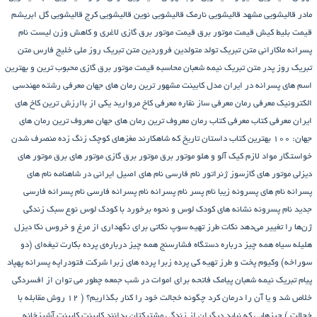
مادر
قالیشویی مشهد
قالیشویی نارمک
قالیشویی نوین
قالیشویی کرج
قالیشویی گل ابریشم
قیمت بلیط کیش
قیمت موتور برق
قیمت موتور برق گازی
لاغری و کاهش وزن
لیست نام
پسرانه
ماکارانی
متن تبریک تولد متولدین فروردین
متن تبریک روز ملی خلیج فارس
متن
تبریک روز پدر
متن تبریک نیمه شعبان
محاسبه قیمت موتور برق گازی
محبوب ترین و بهترین
اسم های پسرانه در ایران
مدل کابینت
مشهور ترین رمان های جهان
معرفی رشته مهندسی
الکترونیک
معرفی رمان
معرفی ساز نقاره
معرفی کاخ مروارید یکی از باارزش ترین کاخ های
ایران
معرفی کتاب
معرفی کتاب رمان
معروف ترین رمان های جهان
معروف ترین رمان های
جهان: ۱۰۰ بهترین کتاب داستان تاریخ که شاهکارند
مغزهای کوچک زنگ زده
منصرف شدن
خواستگار
مواد لازم کیک آلو و هلو
موتور برق
موتور برق گازی
موتور های برق
موتور های
دیزلی
موتور های گازسوز ژنراتور
نام فارسی
نام های اصیل ایرانی در شاهنامه
نام های
پسرانه
نام های پسرونه زیبا
نام پسر
نام پسرانه
نام پسرانه فارسی
نام پسرانه فارسی
جدید
نام پسرونه
نشانه های کودک لوس و نحوه برخورد با کودک لوس
نوع سبک زندگی
ژن‌ها را تغییر می‌دهد
نکات طرز تهیه سوپ
نکاتی برای نگهداری از مرغ و خروس
نکا دیزل
هلیله سیاه
همه چیز درباره دستگاه فشارسنج
همه چیز درباره‌ی پرده بکارت تیغه‌ای (دو
سوراخه)
وکیوم
پخت و طرز تهیه کی
پرده زبرا
پرده های زبرا شرکت فتودراپه
پسرانه
پهپاد
پیام تبریک نیمه شعبان
پیامک فاتحه برای اموات در شب جمعه
چطور می توان از افسردگی
خلاص شد و یا آن را درمان کرد
چگونه خجالت خود را کنار بگذاریم؟ ( 12 روش مقابله با
خجالت )
چیزهایی که نباید دیگران از زندگی مشترکتان بدانند
کابینت
کابینت آشپزخانه