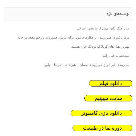
نوشته‌های تازه
متن آهنگ بگین بهش از مرتضی اشرفی
درمان فوری هموروئید – راهکارهای مؤثر برای درمان هموروئید و زخم مقعد در خانه
بهترین هتل های کربلا که نزدیک حرم هستند
مشخصات فنی زانتیا
سایزبندی تایر انواع خودروهای نیسان – هیوندای – هوندا – ولوو
دانلود فیلم
سایت میبینیم
دانلود بازی کامیپوتر
دوره بقا در طبیعت