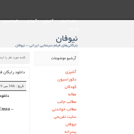
صفحه اصلی
آشپزی
آموزش
دکوراسیون
ورزش
نیوفان
بایگانی‌های فیلم سینمایی ایرانی - نیوفان
آرشیو موضوعات
آشپزی
دانلود رایگان ف
دکوراسیون
تاریخ : 10th می 2019
کودکان
مقاله
دانلود
مطالب جالب
مطالب خواندنی
Emza –
سایت تفریحی
نیوفان
پسرانه