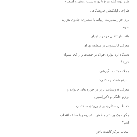
طرز تهیه فیله مرغ با پوره سیب زمینی و اسفناج
طراحی اپلیکیشن فروشگاهی
نرم افزار مدیریت ارتباط با مشتری؛ جادوی هزاره
سوم
وانت بار تلفنی فرحزاد تهران
معرفی قالیشویی در منطقه تهران
دستگاه اره نواری فولاد بر چیست و از کجا میتوان
خرید؟
جملات مثبت انگیزشی
با برنج شفته چه کنیم؟
معرفی ۵ وبسایت برتر در حوزه های خانواده و
لوازم خانگی و دکوراسیون
حفاظ نرده فلزی برای ورودی ساختمان
چگونه یک پرستار مطمئن با تجربه و با سابقه انتخاب
کنیم؟
انتخاب مرکز کاشت ناخن