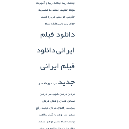
جملات زیبا
جملات زیبا و آموزنده
کوتاه
حکایت «کمک به همسایه»
حکایتی خواندنی درباره غفلت
خواص درمانی هلیله سیاه
دانلود فیلم
ایرانی
دانلود
فیلم ایرانی
جدید
درد دور ناف در
مردان
درمان شوره سر
درمان
مسائل دندان و دهان
درمان
یبوست
راههای درمان دیابت
رفع
تنفس بد
روغن نارگیل
سلامت
پوست
سیاه شدن موهای سفید
عطار مارت
علل،علایم و درمان