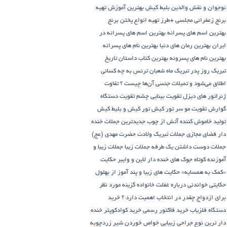
نوجوان و نقش والدین
بلیط کیش
بهترین آموزش تهیه
برنج زعفرانی مجلسی +طرز تهیه انواع پختن برنج
بهترین اسم های پسرانه
بهترین اسم های پسرانه در
ایران
بهترین رمان های دنیا
بهترین نام های پسرانه
بهترین نام های پسرونه
بهترین کتاب داستان تاریخ
تبریک روز پدر
تبریک ماه شعبان
ترنس به چه کسانی
اطلاق می‌شود و تمیلات جنسی آن‌ها چیست ؟
تفاوت
ژنراتور های دیزل
تقویت بینایی چشم
تقویت دستگاه
گوارش
تقویت مو سر
تور کیش
تور کیش و بلیط کیش
تولید خاموش کننده آتش از چوب
جدیدترین جملات خنده
دار فضای مجازی
جملات تبریک ولادت حضرت مهدی (عج)
جملات دوست داشتن یک طرفه
جملات زیبا
جملات زیبا و
آموزنده کوتاه
جوک های خنده دار لاین و وایبر
حکایت
«کمک به همسایه»
حکایت های زیبا و پند آموز از بهلول
حکایتی خواندنی درباره غفلت
خانواده گزینه مورد نظر
برای ازدواج چقدر در انتخاب اهمیت دارد ؟
خرید
دستگاه فلزیاب
خرید فاکتور رسمی
خرید کوادکوپتر
خنده
دار ترین نوع جراحی زیبایی
خواص خوردن شیر زردچوبه