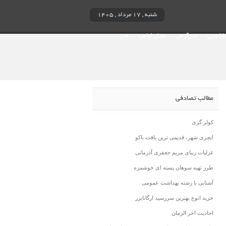
شنبه , ۱۷ مرداد , ۱۴۰۵
ناشویی
سرگرمی
مدل لباس
هنر
مطالب تصادفی
کولر گری
ایچری شهر، قدیمی ترین بافت باکو
غزلیات زیبای مریم جعفری آذرمانی
طرز تهیه سوهان پسته ای خوشمزه
آشنایی با رشته بهداشت عمومی
خرید انوع بهترین سررسید ارگانایزر
احادیث اخر الزمان