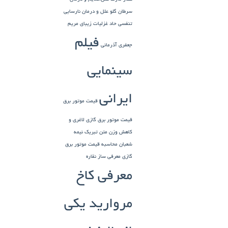
سرطان گلو
علل و درمان نارسایی
تنفسی حاد
غزلیات زیبای مریم
فیلم
جعفری آذرمانی
سینمایی
ایرانی
قیمت موتور برق
قیمت موتور برق گازی
لاغری و
کاهش وزن
متن تبریک نیمه
شعبان
محاسبه قیمت موتور برق
گازی
معرفی ساز نقاره
معرفی کاخ
مروارید یکی