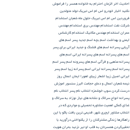
احادیث اخر الزمان
احترام به خانواده همسر را فراموش
نکنید
اخبار خودرو
اس ام اس تبریک تولد متولدین
فروردین
اس ام اس تبریک حلول ماه شعبان
استخدام
شرکت نفت
استخدام مهندس برق
استخدام مهندس
عمران
استخدام مهندس مکانیک
استخدام کارشناس
ایمنی و بهداشت
اسم بچه
اسم جدید پسر
اسم های
آریایی پسرانه
اسم های قشنگ و جدید ایرانی برای پسر
اسم های پسرانه
اسم های پسرانه ایرانی
اسم های
پسرانه مذهبی و قرآنی
اسم های پسرونه
اسم پسر
اسم
پسرانه
اسم پسرانه ایرانی
اسم پسرانه زیبا
اسم پسر
ایرانی اصیل زیبا
اشعار زیبای اهورا ایمان
اعمال روز
نیمه شعبان
اعمال و دعای حجامت
البرز سنسور
اموزش
درست کردن سوپ خوشمزه
انتخاب نام پسر
انتخاب نام
پسرانه
انواع سرلاک و نشانه های نیاز نوزاد به سرلاک و
غذای کمکی
اهمیت مشاوره تحصیلی و مواردی که در
انتخاب مشاور
ایچری شهر، قدیمی ترین بافت باکو
با این
راهکارها زندگی مشترکتان را از یکنواختی درآورید
با
تحقیرکردن همسرتان به قلب او تیر نزنید
بحران هویت