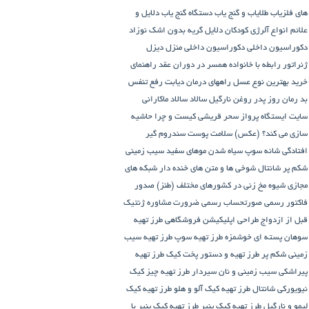
های فلزیاب طلایاب و گنج‌ یاب
دستگاه‌ گنج‌ یاب
دلایل و
علائم انواع آلرژی کودکان
دلایل گریه بدون اشک نوزاد
دکوراسیون داخلی
دکوراسیون داخلی منزل
دیزل
ژنراتور
رابطه با خانواده همسر در دوران عقد
راهنمای
خرید بهترین نوع عسل
راههای درمان دیابت
رفع تنفس
بد
رمان
روز پدر
روغن نارگیل
سالاد
سالاد ماکارانی
سایت ایستگاه پرواز
سحر قریشی کیست و چرا حاشیه
سازی می کند؟ (عکس)
سلامت پوست
سندروم گیر
افتادگی شانه
سوپ
سیاه شدن موهای سفید
سیب زمینی
شکم پر
شانتال
شوخی ها و متن های خنده دار شبکه های
مجازی
شیوه مخ زنی در کشورهای مختلف (طنز)
صدور
فاکتور رسمی
صورتحساب رسمی
ضرورت مشاوره ژنتیک
قبل از ازدواج
طراحی اپلیکیشن فروشگاهی
طرز تهیه
سوهان پسته ای خوشمزه
طرز تهیه سوپ
طرز تهیه سیب
زمینی شکم پر
طرز تهیه و دستور پخت کیک
طرز تهیه
پیراشكی سيب زمينی و نان سیردار
طرز تهیه چیز کیک
نیویورکی شانتال
طرز تهیه کیک آلو و هلو
طرز تهیه کیک
لیمو و نارگیل
طرز تهیه کیک پنیر
طرز تهیه کیک پنیر با