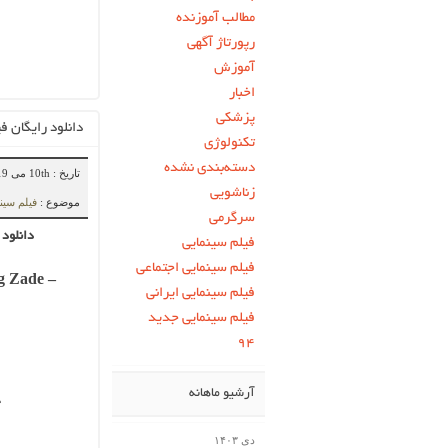
مطالب آموزنده
رپورتاژ آگهی
آموزش
اخبار
پزشکی
دانلود رایگان ف
تکنولوژی
دسته‌بندی نشده
تاریخ : 10th می 2019
زناشویی
موضوع :
فیلم سین
سرگرمی
دانلود 
فیلم سینمایی
فیلم سینمایی اجتماعی
g Zade –
فیلم سینمایی ایرانی
فیلم سینمایی جدید
۹۴
آرشیو ماهانه
ج
دی ۱۴۰۳