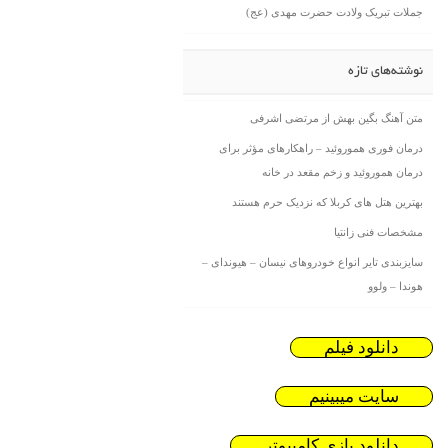
جملات تبریک ولادت حضرت مهدی (عج)
نوشته‌های تازه
متن آهنگ بگین بهش از مرتضی اشرفی
درمان فوری هموروئید – راهکارهای مؤثر برای
درمان هموروئید و زخم مقعد در خانه
بهترین هتل های کربلا که نزدیک حرم هستند
مشخصات فنی زانتیا
سایزبندی تایر انواع خودروهای نیسان – هیوندای –
هوندا – ولوو
دانلود فیلم
سایت میبینیم
دانلود بازی کامیپوتر