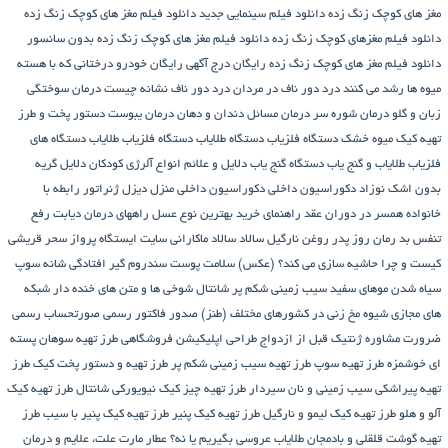
مغز های کوچک زنگ زده
دانلود فیلم سینمایی جدید
دانلود فیلم مغز های کوچک زنگ زده
دانلود فیلم مغزهای کوچک زنگ زده
دانلود فیلم مغز های کوچک زنگ زده بدون سانسور
دانلود فیلم مغز های کوچک زنگ زده رایگان
درج آگهی رایگان خودرو
درختانی که با هسته
میوه ها رشد می کنند
درد دور ناف در مردان
درد دور ناف نشانه چیست
درمان سوختگی
زبان و گلو
درمان شوره سر
درمان مسائل دندان و دهان
درمان یبوست
دستور پخت و طرز
تهیه کیک میوه خشک
دستگاه فلزیاب
دستگاه‌ طلایاب
دستگاه‌ فلزیاب طلایاب
دستگاه‌ های
فلزیاب طلایاب و گنج‌ یاب
دستگاه‌ گنج‌ یاب
دلایل و علائم انواع آلرژی کودکان
دلایل گریه
بدون اشک نوزاد
دکوراسیون داخلی
دکوراسیون داخلی منزل
دیزل ژنراتور
رابطه با
خانواده همسر در دوران عقد
راهنمای خرید بهترین نوع عسل
راههای درمان دیابت
رفع
تنفس بد
رمان
روز پدر
روغن نارگیل
سالاد
سالاد ماکارانی
سایت ایستگاه پرواز
سحر قریشی
کیست و چرا حاشیه سازی می کند؟ (عکس)
سلامت پوست
سندروم گیر افتادگی شانه
سوپ
سیاه شدن موهای سفید
سیب زمینی شکم پر
شانتال
شوخی ها و متن های خنده دار شبکه
های مجازی
شیوه مخ زنی در کشورهای مختلف (طنز)
صدور فاکتور رسمی
صورتحساب رسمی
ضرورت مشاوره ژنتیک قبل از ازدواج
طراحی اپلیکیشن فروشگاهی
طرز تهیه سوهان پسته
ای خوشمزه
طرز تهیه سوپ
طرز تهیه سیب زمینی شکم پر
طرز تهیه و دستور پخت کیک
طرز
تهیه پیراشكی سيب زمينی و نان سیردار
طرز تهیه چیز کیک نیویورکی شانتال
طرز تهیه کیک
آلو و هلو
طرز تهیه کیک لیمو و نارگیل
طرز تهیه کیک پنیر
طرز تهیه کیک پنیر با سیب
طرز
تهیه گوشت قلقلی و بادمجان
طلایاب
عروسی بگیریم یا نه؟
عطار مارت
علت، علایم و درمان