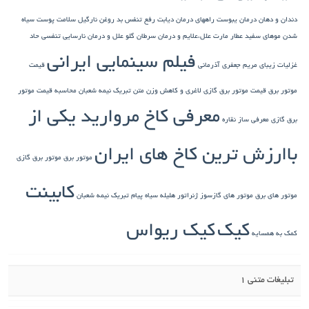
دندان و دهان
درمان یبوست
راههای درمان دیابت
رفع تنفس بد
روغن نارگیل
سلامت پوست
سیاه
شدن موهای سفید
عطار مارت
علل،علایم و درمان سرطان گلو
علل و درمان نارسایی تنفسی حاد
فیلم سینمایی ایرانی
غزلیات زیبای مریم جعفری آذرمانی
قیمت
موتور برق
قیمت موتور برق گازی
لاغری و کاهش وزن
متن تبریک نیمه شعبان
محاسبه قیمت موتور
معرفی کاخ مروارید یکی از
برق گازی
معرفی ساز نقاره
باارزش ترین کاخ های ایران
موتور برق
موتور برق گازی
کابینت
موتور های برق
موتور های گازسوز ژنراتور
هلیله سیاه
پیام تبریک نیمه شعبان
کیک
کیک ریواس
کمک به همسایه
تبلیغات متنی 1