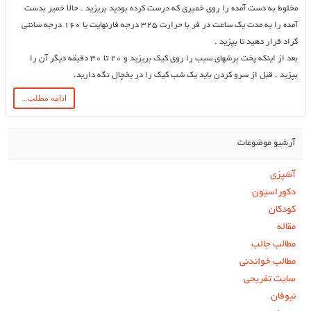
مخلوط به دست آمده را روی خمیری که درست کرده بودید بریزید . حالا خمیر بدست
آمده را به مدت یک ساعت در فر با حرارت 325 درجه فارنهایت یا 160 درجه سانتی
گراد قرار دهید تا بپزید .
بعد از اینکه پخت برشهای سیب را روی کیک بریزید و 20 تا 30 دقیقه دیگر آن را
بپزید . قبل از سرو کردن باید یک شب کیک را در یخچال نگه دارید.
ادامه مطلب...
آرشیو موضوعات
آشپزی
دکوراسیون
کودکان
مقاله
مطالب جالب
مطالب خواندنی
سایت تفریحی
نیوفان