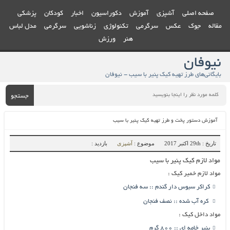
صفحه اصلی
آشپزی
آموزش
دکوراسیون
اخبار
کودکان
پزشکی
مقاله
جوک
عکس
سرگرمی
تکنولوژی
زناشویی
سرگرمی
مدل لباس
هنر
ورزش
نیوفان
بایگانی‌های طرز تهیه کیک پنیر با سیب - نیوفان
جستجو
آموزش دستور پخت و طرز تهیه کیک پنیر با سیب
تاریخ : 29th اکتبر 2017
موضوع :
آشپزی
بازدید :
مواد لازم کیک پنیر با سیب
مواد لازم خمیر کیک :
کراکر سبوس دار گندم :: سه فنجان
کره آب شده :: نصف فنجان
مواد داخل کیک :
پنیر خامه ای :: 800 گرم