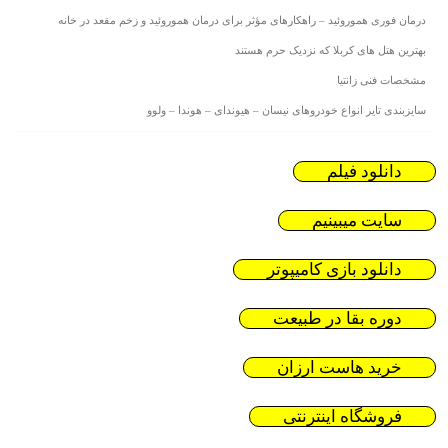
درمان فوری هموروئید – راهکارهای مؤثر برای درمان هموروئید و زخم مقعد در خانه
بهترین هتل های کربلا که نزدیک حرم هستند
مشخصات فنی زانتیا
سایزبندی تایر انواع خودروهای نیسان – هیوندای – هوندا – ولوو
دانلود فیلم
سایت میبینیم
دانلود بازی کامیپوتر
دوره بقا در طبیعت
خرید هاست ارزان
فروشگاه اینترنتی