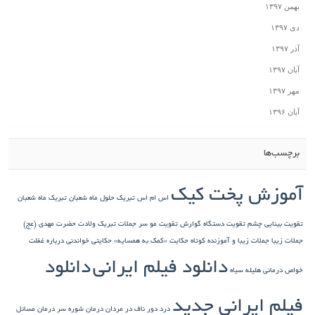
بهمن ۱۳۹۷
دی ۱۳۹۷
آذر ۱۳۹۷
آبان ۱۳۹۷
مهر ۱۳۹۷
آبان ۱۳۹۶
برچسب‌ها
آموزش پخت کیک
اس ام اس تبریک حلول ماه شعبان
تبریک ماه شعبان
تقویت بینایی چشم
تقویت دستگاه گوارش
تقویت مو سر
جملات تبریک ولادت حضرت مهدی (عج)
جملات زیبا
جملات زیبا و آموزنده کوتاه
حکایت «کمک به همسایه»
حکایتی خواندنی درباره غفلت
دانلود فیلم ایرانی
دانلود
خواص درمانی هلیله سیاه
فیلم ایرانی جدید
درد دور ناف در مردان
درمان شوره سر
درمان مسائل