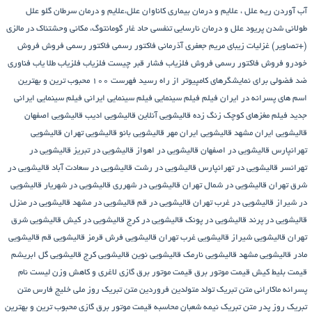
آب آوردن ریه
علل ، علایم و درمان بیماری کاناوان
علل،علایم و درمان سرطان گلو
علل
طولانی شدن پریود
علل و درمان نارسایی تنفسی حاد
غار گومانتوگ، مکانی وحشتناک در مالزی
(+تصاویر)
غزلیات زیبای مریم جعفری آذرمانی
فاکتور رسمی
فاکتور رسمی فروش
فروش
خودرو
فروش فاکتور رسمی
فروش فلزیاب
فشار قبر چیست
فلزیاب
فلزیاب طلا یاب
فناوری
ضد فضولی برای نمایشگرهای کامپیوتر از راه رسید
فهرست ۱۰۰ محبوب ترین و بهترین
اسم های پسرانه در ایران
فیلم
فیلم سینمایی
فیلم سینمایی ایرانی
فیلم سینمایی ایرانی
جدید
فیلم مغزهای کوچک زنگ زده
قالیشویی آنلاین
قالیشویی ادیب
قالیشویی اصفهان
قالیشویی ایران مشهد
قالیشویی ایران مهر
قالیشویی بانو
قالیشویی تهران
قالیشویی
تهرانپارس
قالیشویی در اصفهان
قالیشویی در اهواز
قالیشویی در تبریز
قالیشویی در
تهرانسر
قالیشویی در تهرانپارس
قالیشویی در رشت
قالیشویی در سعادت آباد
قالیشویی در
شرق تهران
قالیشویی در شمال تهران
قالیشویی در شهرری
قالیشویی در شهریار
قالیشویی
در شیراز
قالیشویی در غرب تهران
قالیشویی در قم
قالیشویی در مشهد
قالیشویی در منزل
قالیشویی در پرند
قالیشویی در پونک
قالیشویی در کرج
قالیشویی در کیش
قالیشویی شرق
تهران
قالیشویی شیراز
قالیشویی غرب تهران
قالیشویی فرش قرمز
قالیشویی قم
قالیشویی
مادر
قالیشویی مشهد
قالیشویی نارمک
قالیشویی نوین
قالیشویی کرج
قالیشویی گل ابریشم
قیمت بلیط کیش
قیمت موتور برق
قیمت موتور برق گازی
لاغری و کاهش وزن
لیست نام
پسرانه
ماکارانی
متن تبریک تولد متولدین فروردین
متن تبریک روز ملی خلیج فارس
متن
تبریک روز پدر
متن تبریک نیمه شعبان
محاسبه قیمت موتور برق گازی
محبوب ترین و بهترین