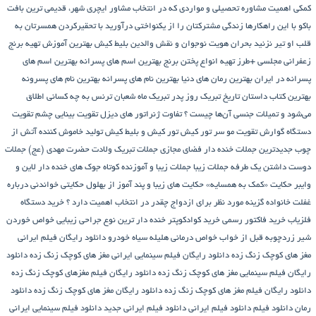
کمکی
اهمیت مشاوره تحصیلی و مواردی که در انتخاب مشاور
ایچری شهر، قدیمی ترین بافت
باکو
با این راهکارها زندگی مشترکتان را از یکنواختی درآورید
با تحقیرکردن همسرتان به
قلب او تیر نزنید
بحران هویت نوجوان و نقش والدین
بلیط کیش
بهترین آموزش تهیه برنج
زعفرانی مجلسی +طرز تهیه انواع پختن برنج
بهترین اسم های پسرانه
بهترین اسم های
پسرانه در ایران
بهترین رمان های دنیا
بهترین نام های پسرانه
بهترین نام های پسرونه
بهترین کتاب داستان تاریخ
تبریک روز پدر
تبریک ماه شعبان
ترنس به چه کسانی اطلاق
می‌شود و تمیلات جنسی آن‌ها چیست ؟
تفاوت ژنراتور های دیزل
تقویت بینایی چشم
تقویت
دستگاه گوارش
تقویت مو سر
تور کیش
تور کیش و بلیط کیش
تولید خاموش کننده آتش از
چوب
جدیدترین جملات خنده دار فضای مجازی
جملات تبریک ولادت حضرت مهدی (عج)
جملات
دوست داشتن یک طرفه
جملات زیبا
جملات زیبا و آموزنده کوتاه
جوک های خنده دار لاین و
وایبر
حکایت «کمک به همسایه»
حکایت های زیبا و پند آموز از بهلول
حکایتی خواندنی درباره
غفلت
خانواده گزینه مورد نظر برای ازدواج چقدر در انتخاب اهمیت دارد ؟
خرید دستگاه
فلزیاب
خرید فاکتور رسمی
خرید کوادکوپتر
خنده دار ترین نوع جراحی زیبایی
خواص خوردن
شیر زردچوبه قبل از خواب
خواص درمانی هلیله سیاه
خودرو
دانلود رایگان فیلم ایرانی
مغز های کوچک زنگ زده
دانلود رایگان فیلم سینمایی ایرانی مغز های کوچک زنگ زده
دانلود
رایگان فیلم سینمایی مغز های کوچک زنگ زده
دانلود رایگان فیلم مغزهای کوچک زنگ زده
دانلود رایگان فیلم مغز های کوچک زنگ زده
دانلود رایگان مغز های کوچک زنگ زده
دانلود
رمان
دانلود فیلم
دانلود فیلم ایرانی
دانلود فیلم ایرانی جدید
دانلود فیلم سینمایی ایرانی