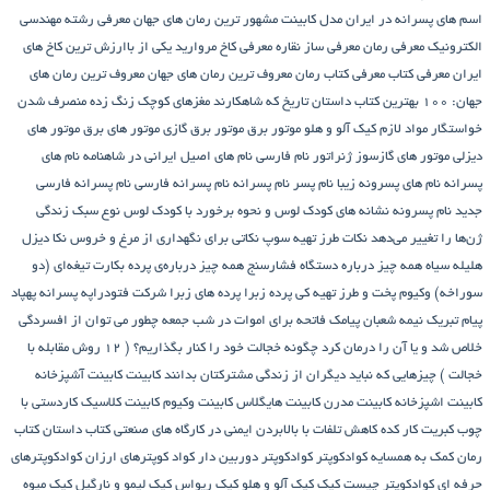
اسم های پسرانه در ایران
مدل کابینت
مشهور ترین رمان های جهان
معرفی رشته مهندسی
الکترونیک
معرفی رمان
معرفی ساز نقاره
معرفی کاخ مروارید یکی از باارزش ترین کاخ های
ایران
معرفی کتاب
معرفی کتاب رمان
معروف ترین رمان های جهان
معروف ترین رمان های
جهان: ۱۰۰ بهترین کتاب داستان تاریخ که شاهکارند
مغزهای کوچک زنگ زده
منصرف شدن
خواستگار
مواد لازم کیک آلو و هلو
موتور برق
موتور برق گازی
موتور های برق
موتور های
دیزلی
موتور های گازسوز ژنراتور
نام فارسی
نام های اصیل ایرانی در شاهنامه
نام های
پسرانه
نام های پسرونه زیبا
نام پسر
نام پسرانه
نام پسرانه فارسی
نام پسرانه فارسی
جدید
نام پسرونه
نشانه های کودک لوس و نحوه برخورد با کودک لوس
نوع سبک زندگی
ژن‌ها را تغییر می‌دهد
نکات طرز تهیه سوپ
نکاتی برای نگهداری از مرغ و خروس
نکا دیزل
هلیله سیاه
همه چیز درباره دستگاه فشارسنج
همه چیز درباره‌ی پرده بکارت تیغه‌ای (دو
سوراخه)
وکیوم
پخت و طرز تهیه کی
پرده زبرا
پرده های زبرا شرکت فتودراپه
پسرانه
پهپاد
پیام تبریک نیمه شعبان
پیامک فاتحه برای اموات در شب جمعه
چطور می توان از افسردگی
خلاص شد و یا آن را درمان کرد
چگونه خجالت خود را کنار بگذاریم؟ ( 12 روش مقابله با
خجالت )
چیزهایی که نباید دیگران از زندگی مشترکتان بدانند
کابینت
کابینت آشپزخانه
کابینت اشپزخانه
کابینت مدرن
کابینت هایگلاس
کابینت وکیوم
کابینت کلاسیک
کاردستی با
چوب کبریت
کار کده
کاهش تلفات با بالابردن ایمنی در کارگاه های صنعتی
کتاب داستان
کتاب
رمان
کمک به همسایه
کوادکوپتر
کوادکوپتر دوربین دار
کواد کوپترهای ارزان
کوادکوپترهای
حرفه ای
کوادکوپتر چیست
کیک
کیک آلو و هلو
کیک ریواس
کیک لیمو و نارگیل
کیک میوه