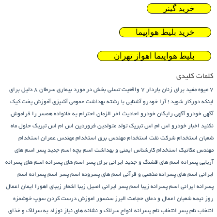
خرید گینر
خرید بلیط هواپیما
بلیط هواپیما اهواز تهران
کلمات کلیدی
7 میوه مفید برای زنان باردار
7 واقعیت تسلی بخش در مورد بیماری سرطان
8 دلیل برای
اینکه دورکار شوید !
آرا خودرو
آشنایی با رشته بهداشت عمومی
آشپزی
آموزش پخت کیک
آگهی خودرو
آگهی رایگان خودرو
احادیث اخر الزمان
احترام به خانواده همسر را فراموش
نکنید
اخبار خودرو
اس ام اس تبریک تولد متولدین فروردین
اس ام اس تبریک حلول ماه
شعبان
استخدام شرکت نفت
استخدام مهندس برق
استخدام مهندس عمران
استخدام
مهندس مکانیک
استخدام کارشناس ایمنی و بهداشت
اسم بچه
اسم جدید پسر
اسم های
آریایی پسرانه
اسم های قشنگ و جدید ایرانی برای پسر
اسم های پسرانه
اسم های پسرانه
ایرانی
اسم های پسرانه مذهبی و قرآنی
اسم های پسرونه
اسم پسر
اسم پسرانه
اسم
پسرانه ایرانی
اسم پسرانه زیبا
اسم پسر ایرانی اصیل زیبا
اشعار زیبای اهورا ایمان
اعمال
روز نیمه شعبان
اعمال و دعای حجامت
البرز سنسور
اموزش درست کردن سوپ خوشمزه
انتخاب نام پسر
انتخاب نام پسرانه
انواع سرلاک و نشانه های نیاز نوزاد به سرلاک و غذای