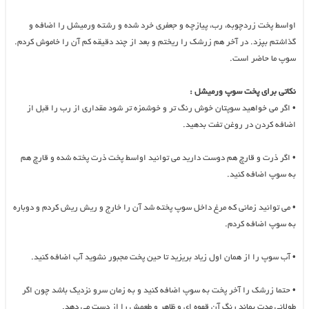
اواسط پخت زردچوبه، رب، پیازچه و جعفری خرد شده و رشته ورمیشل را اضافه و
گذاشتم بپزد. در آخر هم زرشک را ریختم و بعد از چند دقیقه کم آن را خاموش کردم.
سوپ ما حاضر است.
نکاتی برای پخت سوپ ورمیشل :
•
اگر می خواهید سوپتان خوش رنگ تر و خوشمزه تر شود مقداری از رب را قبل از
اضافه کردن در روغن تفت بدهید.
•
اگر ذرت و قارچ هم دوست دارید می توانید اواسط پخت ذرت پخته شده و قارچ هم
به سوپ اضافه کنید.
•
می توانید زمانی که مرغ داخل سوپ پخته شد آن را خارج و ریش ریش کردم و دوباره
به سوپ اضافه کردم.
•
آب سوپ را از همان اول زیاد بریزید تا حین پخت مجبور نشوید آب اضافه کنید.
•
حتما زرشک را آخر پخت به سوپ اضافه کنید و به زمان سرو نزدیک باشد چون اگر
طولانی مدت بماند رنگ آن قهوه ای و ظاهر و طعمش را از دست می دهد.