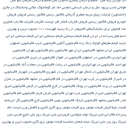
آب آوردن ریه
علل ، علایم و درمان بیماری کاناوان
علل،علایم و درمان سرطان گلو
علل
طولانی شدن پریود
علل و درمان نارسایی تنفسی حاد
غار گومانتوگ، مکانی وحشتناک در مالزی
(+تصاویر)
غزلیات زیبای مریم جعفری آذرمانی
فاکتور رسمی
فاکتور رسمی فروش
فروش
خودرو
فروش فاکتور رسمی
فروش فلزیاب
فشار قبر چیست
فلزیاب
فلزیاب طلا یاب
فناوری
ضد فضولی برای نمایشگرهای کامپیوتر از راه رسید
فهرست ۱۰۰ محبوب ترین و بهترین
اسم های پسرانه در ایران
فیلم
فیلم سینمایی
فیلم سینمایی ایرانی
فیلم سینمایی ایرانی
جدید
فیلم مغزهای کوچک زنگ زده
قالیشویی آنلاین
قالیشویی ادیب
قالیشویی اصفهان
قالیشویی ایران مشهد
قالیشویی ایران مهر
قالیشویی بانو
قالیشویی تهران
قالیشویی
تهرانپارس
قالیشویی در اصفهان
قالیشویی در اهواز
قالیشویی در تبریز
قالیشویی در
تهرانسر
قالیشویی در تهرانپارس
قالیشویی در رشت
قالیشویی در سعادت آباد
قالیشویی در
شرق تهران
قالیشویی در شمال تهران
قالیشویی در شهرری
قالیشویی در شهریار
قالیشویی
در شیراز
قالیشویی در غرب تهران
قالیشویی در قم
قالیشویی در مشهد
قالیشویی در منزل
قالیشویی در پرند
قالیشویی در پونک
قالیشویی در کرج
قالیشویی در کیش
قالیشویی شرق
تهران
قالیشویی شیراز
قالیشویی غرب تهران
قالیشویی فرش قرمز
قالیشویی قم
قالیشویی
مادر
قالیشویی مشهد
قالیشویی نارمک
قالیشویی نوین
قالیشویی کرج
قالیشویی گل ابریشم
قیمت بلیط کیش
قیمت موتور برق
قیمت موتور برق گازی
لاغری و کاهش وزن
لیست نام
پسرانه
ماکارانی
متن تبریک تولد متولدین فروردین
متن تبریک روز ملی خلیج فارس
متن
تبریک روز پدر
متن تبریک نیمه شعبان
محاسبه قیمت موتور برق گازی
محبوب ترین و بهترین