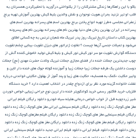
باکو
با این راهکارها زندگی مشترکتان را از یکنواختی درآورید
با تحقیرکردن همسرتان به
قلب او تیر نزنید
بحران هویت نوجوان و نقش والدین
بلیط کیش
بهترین آموزش تهیه برنج
زعفرانی مجلسی +طرز تهیه انواع پختن برنج
بهترین اسم های پسرانه
بهترین اسم های
پسرانه در ایران
بهترین رمان های دنیا
بهترین نام های پسرانه
بهترین نام های پسرونه
بهترین کتاب داستان تاریخ
تبریک روز پدر
تبریک ماه شعبان
ترنس به چه کسانی اطلاق
می‌شود و تمیلات جنسی آن‌ها چیست ؟
تفاوت ژنراتور های دیزل
تقویت بینایی چشم
تقویت
دستگاه گوارش
تقویت مو سر
تور کیش
تور کیش و بلیط کیش
تولید خاموش کننده آتش از
چوب
جدیدترین جملات خنده دار فضای مجازی
جملات تبریک ولادت حضرت مهدی (عج)
جملات
دوست داشتن یک طرفه
جملات زیبا
جملات زیبا و آموزنده کوتاه
جوک های خنده دار لاین و
وایبر
حکایت «کمک به همسایه»
حکایت های زیبا و پند آموز از بهلول
حکایتی خواندنی درباره
غفلت
خانواده گزینه مورد نظر برای ازدواج چقدر در انتخاب اهمیت دارد ؟
خرید دستگاه
فلزیاب
خرید فاکتور رسمی
خرید کوادکوپتر
خنده دار ترین نوع جراحی زیبایی
خواص خوردن
شیر زردچوبه قبل از خواب
خواص درمانی هلیله سیاه
خودرو
دانلود رایگان فیلم ایرانی
مغز های کوچک زنگ زده
دانلود رایگان فیلم سینمایی ایرانی مغز های کوچک زنگ زده
دانلود
رایگان فیلم سینمایی مغز های کوچک زنگ زده
دانلود رایگان فیلم مغزهای کوچک زنگ زده
دانلود رایگان فیلم مغز های کوچک زنگ زده
دانلود رایگان مغز های کوچک زنگ زده
دانلود
رمان
دانلود فیلم
دانلود فیلم ایرانی
دانلود فیلم ایرانی جدید
دانلود فیلم سینمایی ایرانی
مغز های کوچک زنگ زده
دانلود فیلم سینمایی جدید
دانلود فیلم مغز های کوچک زنگ زده