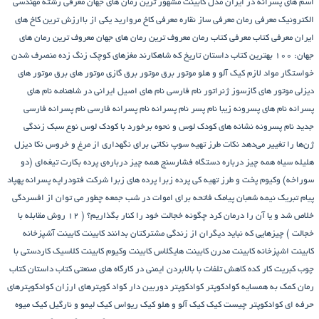
اسم های پسرانه در ایران
مدل کابینت
مشهور ترین رمان های جهان
معرفی رشته مهندسی
الکترونیک
معرفی رمان
معرفی ساز نقاره
معرفی کاخ مروارید یکی از باارزش ترین کاخ های
ایران
معرفی کتاب
معرفی کتاب رمان
معروف ترین رمان های جهان
معروف ترین رمان های
جهان: ۱۰۰ بهترین کتاب داستان تاریخ که شاهکارند
مغزهای کوچک زنگ زده
منصرف شدن
خواستگار
مواد لازم کیک آلو و هلو
موتور برق
موتور برق گازی
موتور های برق
موتور های
دیزلی
موتور های گازسوز ژنراتور
نام فارسی
نام های اصیل ایرانی در شاهنامه
نام های
پسرانه
نام های پسرونه زیبا
نام پسر
نام پسرانه
نام پسرانه فارسی
نام پسرانه فارسی
جدید
نام پسرونه
نشانه های کودک لوس و نحوه برخورد با کودک لوس
نوع سبک زندگی
ژن‌ها را تغییر می‌دهد
نکات طرز تهیه سوپ
نکاتی برای نگهداری از مرغ و خروس
نکا دیزل
هلیله سیاه
همه چیز درباره دستگاه فشارسنج
همه چیز درباره‌ی پرده بکارت تیغه‌ای (دو
سوراخه)
وکیوم
پخت و طرز تهیه کی
پرده زبرا
پرده های زبرا شرکت فتودراپه
پسرانه
پهپاد
پیام تبریک نیمه شعبان
پیامک فاتحه برای اموات در شب جمعه
چطور می توان از افسردگی
خلاص شد و یا آن را درمان کرد
چگونه خجالت خود را کنار بگذاریم؟ ( 12 روش مقابله با
خجالت )
چیزهایی که نباید دیگران از زندگی مشترکتان بدانند
کابینت
کابینت آشپزخانه
کابینت اشپزخانه
کابینت مدرن
کابینت هایگلاس
کابینت وکیوم
کابینت کلاسیک
کاردستی با
چوب کبریت
کار کده
کاهش تلفات با بالابردن ایمنی در کارگاه های صنعتی
کتاب داستان
کتاب
رمان
کمک به همسایه
کوادکوپتر
کوادکوپتر دوربین دار
کواد کوپترهای ارزان
کوادکوپترهای
حرفه ای
کوادکوپتر چیست
کیک
کیک آلو و هلو
کیک ریواس
کیک لیمو و نارگیل
کیک میوه