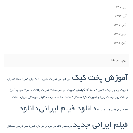
دی ۱۳۹۷
آذر ۱۳۹۷
آبان ۱۳۹۷
مهر ۱۳۹۷
آبان ۱۳۹۶
برچسب‌ها
آموزش پخت کیک
اس ام اس تبریک حلول ماه شعبان
تبریک ماه شعبان
تقویت بینایی چشم
تقویت دستگاه گوارش
تقویت مو سر
جملات تبریک ولادت حضرت مهدی (عج)
جملات زیبا
جملات زیبا و آموزنده کوتاه
حکایت «کمک به همسایه»
حکایتی خواندنی درباره غفلت
دانلود فیلم ایرانی
دانلود
خواص درمانی هلیله سیاه
فیلم ایرانی جدید
درد دور ناف در مردان
درمان شوره سر
درمان مسائل