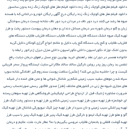
دانلود فیلم مغزهای کوچک زنگ زده
دانلود فیلم مغز های کوچک زنگ زده بدون سانسور
دانلود فیلم مغز های کوچک زنگ زده رایگان
درج آگهی رایگان خودرو
درختانی که با هسته
میوه ها رشد می کنند
درد دور ناف در مردان
درد دور ناف نشانه چیست
درمان سوختگی
زبان و گلو
درمان شوره سر
درمان مسائل دندان و دهان
درمان یبوست
دستور پخت و طرز
تهیه کیک میوه خشک
دستگاه فلزیاب
دستگاه‌ طلایاب
دستگاه‌ فلزیاب طلایاب
دستگاه‌ های
فلزیاب طلایاب و گنج‌ یاب
دستگاه‌ گنج‌ یاب
دلایل و علائم انواع آلرژی کودکان
دلایل گریه
بدون اشک نوزاد
دکوراسیون داخلی
دکوراسیون داخلی منزل
دیزل ژنراتور
رابطه با
خانواده همسر در دوران عقد
راهنمای خرید بهترین نوع عسل
راههای درمان دیابت
رفع
تنفس بد
رمان
روز پدر
روغن نارگیل
سالاد
سالاد ماکارانی
سایت ایستگاه پرواز
سحر قریشی
کیست و چرا حاشیه سازی می کند؟ (عکس)
سلامت پوست
سندروم گیر افتادگی شانه
سوپ
سیاه شدن موهای سفید
سیب زمینی شکم پر
شانتال
شوخی ها و متن های خنده دار شبکه
های مجازی
شیوه مخ زنی در کشورهای مختلف (طنز)
صدور فاکتور رسمی
صورتحساب رسمی
ضرورت مشاوره ژنتیک قبل از ازدواج
طراحی اپلیکیشن فروشگاهی
طرز تهیه سوهان پسته
ای خوشمزه
طرز تهیه سوپ
طرز تهیه سیب زمینی شکم پر
طرز تهیه و دستور پخت کیک
طرز
تهیه پیراشكی سيب زمينی و نان سیردار
طرز تهیه چیز کیک نیویورکی شانتال
طرز تهیه کیک
آلو و هلو
طرز تهیه کیک لیمو و نارگیل
طرز تهیه کیک پنیر
طرز تهیه کیک پنیر با سیب
طرز
تهیه گوشت قلقلی و بادمجان
طلایاب
عروسی بگیریم یا نه؟
عطار مارت
علت، علایم و درمان