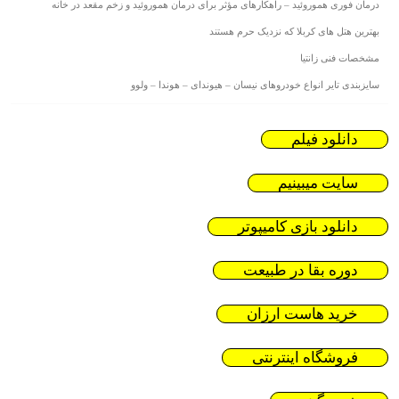
درمان فوری هموروئید – راهکارهای مؤثر برای درمان هموروئید و زخم مقعد در خانه
بهترین هتل های کربلا که نزدیک حرم هستند
مشخصات فنی زانتیا
سایزبندی تایر انواع خودروهای نیسان – هیوندای – هوندا – ولوو
دانلود فیلم
سایت میبینیم
دانلود بازی کامیپوتر
دوره بقا در طبیعت
خرید هاست ارزان
فروشگاه اینترنتی