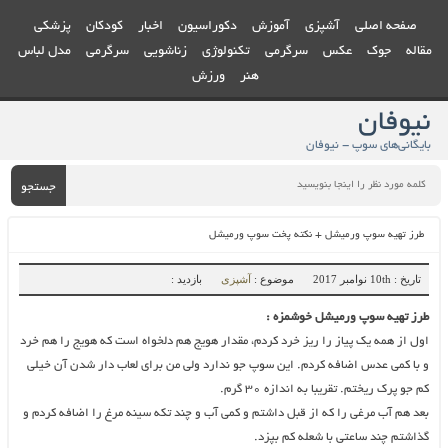
صفحه اصلی
آشپزی
آموزش
دکوراسیون
اخبار
کودکان
پزشکی
مقاله
جوک
عکس
سرگرمی
تکنولوژی
زناشویی
سرگرمی
مدل لباس
هنر
ورزش
نیوفان
بایگانی‌های سوپ - نیوفان
جستجو
طرز تهیه سوپ ورمیشل + نکته پخت سوپ ورمیشل
تاریخ : 10th نوامبر 2017
موضوع :
آشپزی
بازدید :
طرز تهیه سوپ ورمیشل خوشمزه :
اول از همه یک پیاز را ریز خرد کردم، مقدار هویج هم دلخواه است که هویج را هم خرد
و با کمی عدس اضافه کردم. این سوپ جو ندارد ولی من برای لعاب دار شدن آن خیلی
کم جو پرک ریختم. تقریبا به اندازه 30 گرم.
بعد هم آب مرغی را که از قبل داشتم و کمی آب و چند تکه سینه مرغ را اضافه کردم و
گذاشتم چند ساعتی با شعله کم بپزد.