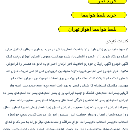
خرید گینر
خرید بلیط هواپیما
بلیط هواپیما اهواز تهران
کلمات کلیدی
7 میوه مفید برای زنان باردار
7 واقعیت تسلی بخش در مورد بیماری سرطان
8 دلیل برای
اینکه دورکار شوید !
آرا خودرو
آشنایی با رشته بهداشت عمومی
آشپزی
آموزش پخت کیک
آگهی خودرو
آگهی رایگان خودرو
احادیث اخر الزمان
احترام به خانواده همسر را فراموش
نکنید
اخبار خودرو
اس ام اس تبریک تولد متولدین فروردین
اس ام اس تبریک حلول ماه
شعبان
استخدام شرکت نفت
استخدام مهندس برق
استخدام مهندس عمران
استخدام
مهندس مکانیک
استخدام کارشناس ایمنی و بهداشت
اسم بچه
اسم جدید پسر
اسم های
آریایی پسرانه
اسم های قشنگ و جدید ایرانی برای پسر
اسم های پسرانه
اسم های پسرانه
ایرانی
اسم های پسرانه مذهبی و قرآنی
اسم های پسرونه
اسم پسر
اسم پسرانه
اسم
پسرانه ایرانی
اسم پسرانه زیبا
اسم پسر ایرانی اصیل زیبا
اشعار زیبای اهورا ایمان
اعمال
روز نیمه شعبان
اعمال و دعای حجامت
البرز سنسور
اموزش درست کردن سوپ خوشمزه
انتخاب نام پسر
انتخاب نام پسرانه
انواع سرلاک و نشانه های نیاز نوزاد به سرلاک و غذای
کمکی
اهمیت مشاوره تحصیلی و مواردی که در انتخاب مشاور
ایچری شهر، قدیمی ترین بافت