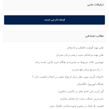
تبلیغات متنی
فیلم خارجی جدید
مطالب تصادفی
طرز تهیه گوشت قلقلی و بادمجان
طرز تهیه پیراشکی سیب زمینی و نان سیردار
مهمترین نکات مربوط به سایزبندی هنگام خرید لباس عمده زنانه
۱۰ راه سریع برای رفع سردرد
خانواده گزینه مورد نظر برای ازدواج چقدر در انتخاب اهمیت دارد ؟
باشگاه لیورپول انگلستان
گیر کردن این خانم چاق در تاکسی (عکس)
جدیدترین جملات خنده دار فضای مجازی
اهمیت بک لینک در سئو و نحوه ساخت بکلینک خوب