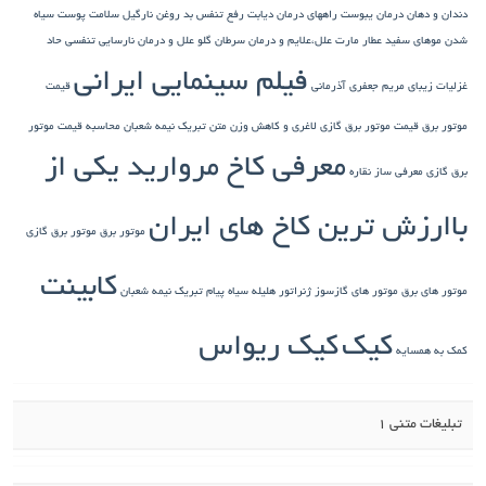
دندان و دهان
درمان یبوست
راههای درمان دیابت
رفع تنفس بد
روغن نارگیل
سلامت پوست
سیاه
شدن موهای سفید
عطار مارت
علل،علایم و درمان سرطان گلو
علل و درمان نارسایی تنفسی حاد
فیلم سینمایی ایرانی
غزلیات زیبای مریم جعفری آذرمانی
قیمت
موتور برق
قیمت موتور برق گازی
لاغری و کاهش وزن
متن تبریک نیمه شعبان
محاسبه قیمت موتور
معرفی کاخ مروارید یکی از
برق گازی
معرفی ساز نقاره
باارزش ترین کاخ های ایران
موتور برق
موتور برق گازی
کابینت
موتور های برق
موتور های گازسوز ژنراتور
هلیله سیاه
پیام تبریک نیمه شعبان
کیک
کیک ریواس
کمک به همسایه
تبلیغات متنی 1