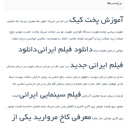
برچسب‌ها
آموزش پخت کیک
اس ام اس تبریک حلول ماه شعبان
تبریک ماه شعبان
تقویت بینایی چشم
تقویت دستگاه گوارش
تقویت مو سر
جملات تبریک ولادت حضرت مهدی (عج)
جملات زیبا
جملات زیبا و آموزنده کوتاه
حکایت «کمک به همسایه»
حکایتی خواندنی درباره غفلت
دانلود فیلم ایرانی
دانلود
خواص درمانی هلیله سیاه
فیلم ایرانی جدید
درد دور ناف در مردان
درمان شوره سر
درمان مسائل
دندان و دهان
درمان یبوست
راههای درمان دیابت
رفع تنفس بد
روغن نارگیل
سلامت پوست
سیاه
شدن موهای سفید
عطار مارت
علل،علایم و درمان سرطان گلو
علل و درمان نارسایی تنفسی حاد
فیلم سینمایی ایرانی
غزلیات زیبای مریم جعفری آذرمانی
قیمت
موتور برق
قیمت موتور برق گازی
لاغری و کاهش وزن
متن تبریک نیمه شعبان
محاسبه قیمت موتور
معرفی کاخ مروارید یکی از
برق گازی
معرفی ساز نقاره