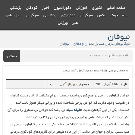
صفحه اصلی
آشپزی
آموزش
دکوراسیون
اخبار
کودکان
پزشکی
مقاله
جوک
عکس
سرگرمی
تکنولوژی
زناشویی
سرگرمی
مدل لباس
هنر
ورزش
نیوفان
بایگانی‌های درمان مسائل دندان و دهان - نیوفان
جستجو
با خواص درمانی هلیله سیاه به طور کامل آشنا شوید
تاریخ : 13th آوریل 2019
موضوع :
رپورتاژ آگهی
بازدید :
خواص گیاهان دارویی بر هیچکس پوشیده نیست. انواع مختلفی از این دست گیاهان
در طبیعت وجود دارند که خواص برخی شناخته شده و برخی دیگر هنوز ناشناخته
هستند. یکی از این گیاهان مفید،
هلیله سیاه
می باشد که خواص بی شماری را برای آن
ذکر کرده اند و تحقیقات علمی و تجربی زیادی این خواص را تایید کرده اند.
هلیله سیاه که در زبان لاتین
Myrobalan
می باشد یکی از برترین گیاهان دارویی در
طب سنتی ایران و جهان می باشد. از این ماده طبیعی برای کاربردهای گوناگون درمانی