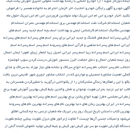
اینکه دورکار شوید !
آرا خودرو
آشنایی با رشته بهداشت عمومی
آشپزی
آموزش پخت کیک
آگهی خودرو
آگهی رایگان خودرو
احادیث اخر الزمان
احترام به خانواده همسر را فراموش
نکنید
اخبار خودرو
اس ام اس تبریک تولد متولدین فروردین
اس ام اس تبریک حلول ماه
شعبان
استخدام شرکت نفت
استخدام مهندس برق
استخدام مهندس عمران
استخدام
مهندس مکانیک
استخدام کارشناس ایمنی و بهداشت
اسم بچه
اسم جدید پسر
اسم های
آریایی پسرانه
اسم های قشنگ و جدید ایرانی برای پسر
اسم های پسرانه
اسم های پسرانه
ایرانی
اسم های پسرانه مذهبی و قرآنی
اسم های پسرونه
اسم پسر
اسم پسرانه
اسم
پسرانه ایرانی
اسم پسرانه زیبا
اسم پسر ایرانی اصیل زیبا
اشعار زیبای اهورا ایمان
اعمال
روز نیمه شعبان
اعمال و دعای حجامت
البرز سنسور
اموزش درست کردن سوپ خوشمزه
انتخاب نام پسر
انتخاب نام پسرانه
انواع سرلاک و نشانه های نیاز نوزاد به سرلاک و غذای
کمکی
اهمیت مشاوره تحصیلی و مواردی که در انتخاب مشاور
ایچری شهر، قدیمی ترین بافت
باکو
با این راهکارها زندگی مشترکتان را از یکنواختی درآورید
با تحقیرکردن همسرتان به
قلب او تیر نزنید
بحران هویت نوجوان و نقش والدین
بلیط کیش
بهترین آموزش تهیه برنج
زعفرانی مجلسی +طرز تهیه انواع پختن برنج
بهترین اسم های پسرانه
بهترین اسم های
پسرانه در ایران
بهترین رمان های دنیا
بهترین نام های پسرانه
بهترین نام های پسرونه
بهترین کتاب داستان تاریخ
تبریک روز پدر
تبریک ماه شعبان
ترنس به چه کسانی اطلاق
می‌شود و تمیلات جنسی آن‌ها چیست ؟
تفاوت ژنراتور های دیزل
تقویت بینایی چشم
تقویت
دستگاه گوارش
تقویت مو سر
تور کیش
تور کیش و بلیط کیش
تولید خاموش کننده آتش از