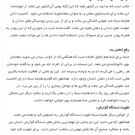
جالب است که بدانید در کشور هند که این گیاه بومی آن کشور می باشد از جوشانده
این ماده برای شستشوی دهان و به عنوان دهانشویه استفاده می شود. خاصیت ذاتی
هلیله سیاه ضد عفونی کنندگی می باشد و برای از بین بردن پوسیدگی های دندان و
عفونت های دندان و دهان مفید می باشد. گفته شده است در صورتی که از این پودر به
همراه پودر عدس برای مسواک زدن استفاده کنید دندان ها را می تواند سفید نماید.
رفع تنفس بد:
حتما برای شما هم اتفاق افتاده است که هنگامی که از خواب بیدار می شوید دهانتان
بوی ناخوشایندی می دهد. این مسئله در برخی از افراد حاد می شود و به گفته خودشان
هر راهی را طی کرده اند و به نتیجه نرسیده اند. این بو ناشی از فعالیت شبانه باکتری
هایی است که در دهان انسان وجود دارد. همانطور که گفتیم هلیله سیاه دارای خاصیت
ضد عفونی کنندگی می باشد و باکتری ها و عوامل بیماری زا را از بین می برد. در
صورتی که هر روز یک دانه هلیله سیاه را در دهان بگذارید و بمکید دیگر این مشکل
را پیدا نخواهید کرد و تنفس شما همیشه بوی خوشی خواهد داشت.
تقویت دستگاه گوارش:
از خواص دیگر هلیله سیاه تقویت دستگاه گوارش به خصوص کبد و معده می باشد.
همانطور که می دانید این دو بخش جز مهم ترین بخش های دستگاه گوارش انسان می
باشد و عملکرد صحیح آن ها نقش مهمی در سلامت انسان دارد. برای تقویت کبد خود