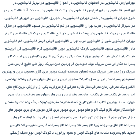
تهرانپارس
قالیشویی در اصفهان
قالیشویی در اهواز
قالیشویی در تبریز
قالیشویی در
تهرانسر
قالیشویی در تهرانپارس
قالیشویی در رشت
قالیشویی در سعادت آباد
قالیشویی در
شرق تهران
قالیشویی در شمال تهران
قالیشویی در شهرری
قالیشویی در شهریار
قالیشویی
در شیراز
قالیشویی در غرب تهران
قالیشویی در قم
قالیشویی در مشهد
قالیشویی در منزل
قالیشویی در پرند
قالیشویی در پونک
قالیشویی در کرج
قالیشویی در کیش
قالیشویی شرق
تهران
قالیشویی شیراز
قالیشویی غرب تهران
قالیشویی فرش قرمز
قالیشویی قم
قالیشویی
مادر
قالیشویی مشهد
قالیشویی نارمک
قالیشویی نوین
قالیشویی کرج
قالیشویی گل ابریشم
قیمت بلیط کیش
قیمت موتور برق
قیمت موتور برق گازی
لاغری و کاهش وزن
لیست نام
پسرانه
ماکارانی
متن تبریک تولد متولدین فروردین
متن تبریک روز ملی خلیج فارس
متن
تبریک روز پدر
متن تبریک نیمه شعبان
محاسبه قیمت موتور برق گازی
محبوب ترین و بهترین
اسم های پسرانه در ایران
مدل کابینت
مشهور ترین رمان های جهان
معرفی رشته مهندسی
الکترونیک
معرفی رمان
معرفی ساز نقاره
معرفی کاخ مروارید یکی از باارزش ترین کاخ های
ایران
معرفی کتاب
معرفی کتاب رمان
معروف ترین رمان های جهان
معروف ترین رمان های
جهان: ۱۰۰ بهترین کتاب داستان تاریخ که شاهکارند
مغزهای کوچک زنگ زده
منصرف شدن
خواستگار
مواد لازم کیک آلو و هلو
موتور برق
موتور برق گازی
موتور های برق
موتور های
دیزلی
موتور های گازسوز ژنراتور
نام فارسی
نام های اصیل ایرانی در شاهنامه
نام های
پسرانه
نام های پسرونه زیبا
نام پسر
نام پسرانه
نام پسرانه فارسی
نام پسرانه فارسی
جدید
نام پسرونه
نشانه های کودک لوس و نحوه برخورد با کودک لوس
نوع سبک زندگی