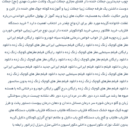
چوب
جدیدترین جملات خنده دار فضای مجازی
جملات تبریک ولادت حضرت مهدی (عج)
جملات
دوست داشتن یک طرفه
جملات زیبا
جملات زیبا و آموزنده کوتاه
جوک های خنده دار لاین و
وایبر
حکایت «کمک به همسایه»
حکایت های زیبا و پند آموز از بهلول
حکایتی خواندنی درباره
غفلت
خانواده گزینه مورد نظر برای ازدواج چقدر در انتخاب اهمیت دارد ؟
خرید دستگاه
فلزیاب
خرید فاکتور رسمی
خرید کوادکوپتر
خنده دار ترین نوع جراحی زیبایی
خواص خوردن
شیر زردچوبه قبل از خواب
خواص درمانی هلیله سیاه
خودرو
دانلود رایگان فیلم ایرانی
مغز های کوچک زنگ زده
دانلود رایگان فیلم سینمایی ایرانی مغز های کوچک زنگ زده
دانلود
رایگان فیلم سینمایی مغز های کوچک زنگ زده
دانلود رایگان فیلم مغزهای کوچک زنگ زده
دانلود رایگان فیلم مغز های کوچک زنگ زده
دانلود رایگان مغز های کوچک زنگ زده
دانلود
رمان
دانلود فیلم
دانلود فیلم ایرانی
دانلود فیلم ایرانی جدید
دانلود فیلم سینمایی ایرانی
مغز های کوچک زنگ زده
دانلود فیلم سینمایی جدید
دانلود فیلم مغز های کوچک زنگ زده
دانلود فیلم مغزهای کوچک زنگ زده
دانلود فیلم مغز های کوچک زنگ زده بدون سانسور
دانلود فیلم مغز های کوچک زنگ زده رایگان
درج آگهی رایگان خودرو
درختانی که با هسته
میوه ها رشد می کنند
درد دور ناف در مردان
درد دور ناف نشانه چیست
درمان سوختگی
زبان و گلو
درمان شوره سر
درمان مسائل دندان و دهان
درمان یبوست
دستور پخت و طرز
تهیه کیک میوه خشک
دستگاه فلزیاب
دستگاه‌ طلایاب
دستگاه‌ فلزیاب طلایاب
دستگاه‌ های
فلزیاب طلایاب و گنج‌ یاب
دستگاه‌ گنج‌ یاب
دلایل و علائم انواع آلرژی کودکان
دلایل گریه
بدون اشک نوزاد
دکوراسیون داخلی
دکوراسیون داخلی منزل
دیزل ژنراتور
رابطه با