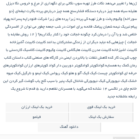
ژن‌ها را تغییر می‌دهد
نکات طرز تهیه سوپ
نکاتی برای نگهداری از مرغ و خروس
نکا دیزل
هلیله سیاه
همه چیز درباره دستگاه فشارسنج
همه چیز درباره‌ی پرده بکارت تیغه‌ای (دو
سوراخه)
وکیوم
پخت و طرز تهیه کی
پرده زبرا
پرده های زبرا شرکت فتودراپه
پسرانه
پهپاد
پیام تبریک نیمه شعبان
پیامک فاتحه برای اموات در شب جمعه
چطور می توان از افسردگی
خلاص شد و یا آن را درمان کرد
چگونه خجالت خود را کنار بگذاریم؟ ( 12 روش مقابله با
خجالت )
چیزهایی که نباید دیگران از زندگی مشترکتان بدانند
کابینت
کابینت آشپزخانه
کابینت اشپزخانه
کابینت مدرن
کابینت هایگلاس
کابینت وکیوم
کابینت کلاسیک
کاردستی با
چوب کبریت
کار کده
کاهش تلفات با بالابردن ایمنی در کارگاه های صنعتی
کتاب داستان
کتاب
رمان
کمک به همسایه
کوادکوپتر
کوادکوپتر دوربین دار
کواد کوپترهای ارزان
کوادکوپترهای
حرفه ای
کوادکوپتر چیست
کیک
کیک آلو و هلو
کیک ریواس
کیک لیمو و نارگیل
کیک میوه
خشک
کیک نیویورکی
کیک نیویورکی شانتال
کیک پنیر با سیب
گنج‌ یاب
گوشت
گیر کردن این
خانم چاق در تاکسی
۱۴ نشانه که می‌گوید با همسرتان تفاهم دارید
۵ قدم تا شروع یک
رابطه عاشقانه جدید
خرید بک لینک قوی
خرید بک لینک ارزان
سفارش بک لینک
فیلمو
دانلود آهنگ