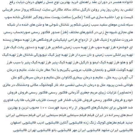
خانواده همسر در دوران عقد
راهنمای خرید بهترین نوع عسل
راههای درمان دیابت
رفع
تنفس بد
رمان
روز پدر
روغن نارگیل
سالاد
سالاد ماکارانی
سایت ایستگاه پرواز
سحر قریشی
کیست و چرا حاشیه سازی می کند؟ (عکس)
سلامت پوست
سندروم گیر افتادگی شانه
سوپ
سیاه شدن موهای سفید
سیب زمینی شکم پر
شانتال
شوخی ها و متن های خنده دار شبکه
های مجازی
شیوه مخ زنی در کشورهای مختلف (طنز)
صدور فاکتور رسمی
صورتحساب رسمی
ضرورت مشاوره ژنتیک قبل از ازدواج
طراحی اپلیکیشن فروشگاهی
طرز تهیه سوهان پسته
ای خوشمزه
طرز تهیه سوپ
طرز تهیه سیب زمینی شکم پر
طرز تهیه و دستور پخت کیک
طرز
تهیه پیراشكی سيب زمينی و نان سیردار
طرز تهیه چیز کیک نیویورکی شانتال
طرز تهیه کیک
آلو و هلو
طرز تهیه کیک لیمو و نارگیل
طرز تهیه کیک پنیر
طرز تهیه کیک پنیر با سیب
طرز
تهیه گوشت قلقلی و بادمجان
طلایاب
عروسی بگیریم یا نه؟
عطار مارت
علت، علایم و درمان
آب آوردن ریه
علل ، علایم و درمان بیماری کاناوان
علل،علایم و درمان سرطان گلو
علل
طولانی شدن پریود
علل و درمان نارسایی تنفسی حاد
غار گومانتوگ، مکانی وحشتناک در مالزی
(+تصاویر)
غزلیات زیبای مریم جعفری آذرمانی
فاکتور رسمی
فاکتور رسمی فروش
فروش
خودرو
فروش فاکتور رسمی
فروش فلزیاب
فشار قبر چیست
فلزیاب
فلزیاب طلا یاب
فناوری
ضد فضولی برای نمایشگرهای کامپیوتر از راه رسید
فهرست ۱۰۰ محبوب ترین و بهترین
اسم های پسرانه در ایران
فیلم
فیلم سینمایی
فیلم سینمایی ایرانی
فیلم سینمایی ایرانی
جدید
فیلم مغزهای کوچک زنگ زده
قالیشویی آنلاین
قالیشویی ادیب
قالیشویی اصفهان
قالیشویی ایران مشهد
قالیشویی ایران مهر
قالیشویی بانو
قالیشویی تهران
قالیشویی