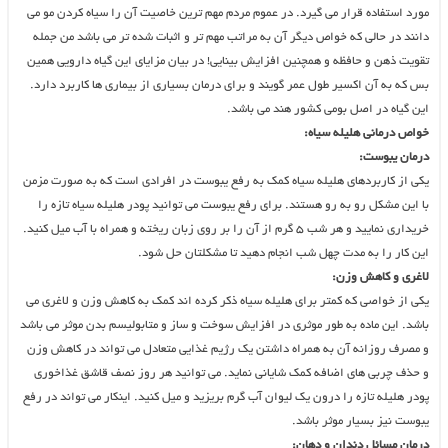
مورد استفاده قرار می گیرد. در عموم مردم مهم ترین خاصیت آن را سیاه کردن مو می
دانند در حالی که خواص دیگر آن به مراتب مهم تر و اثبات شده تر می باشد من جمله
تقویت ذهن و حافظه و همچنین افزایش بینایی! در بیان مزایای این گیاه دارویی همین
بس که به آن اکسیر طول عمر گویند و برای درمان بسیاری از بیماری ها کاربرد دارد.
این گیاه در اصل بومی کشور هند می باشد.
خواص درمانی هلیله سیاه:
درمان یبوست:
یکی از کاربردهای هلیله سیاه کمک به رفع یبوست در افرادی است که به صورت مزمن
با این مشکل رو به رو هستند. برای رفع یبوست می توانید پودر هلیله سیاه تازه را
خریداری نمایید و هر شب ۵ گرم از آن را بر روی زبان ریخته و همراه با آب میل کنید.
این کار را به مدت چهل شب انجام دهید تا مشکلتان حل شود.
لاغری و کاهش وزن:
یکی از خواصی که کمتر برای هلیله سیاه ذکر کرده اند کمک به کاهش وزن و لاغری می
باشد. این ماده به طور موثری در افزایش سوخت و ساز و متابولیسم بدن موثر می باشد
و مصرف روزانه آن به همراه داشتن یک رژیم غذایی متعادل می تواند در کاهش وزن
و حذف چربی های اضافه کمک شایانی نماید. می توانید هر روز نصف قاشق غذاخوری
پودر هلیله تازه را درون یک لیوان آب گرم بریزید و میل کنید. اینکار می تواند در رفع
یبوست نیز بسیار موثر باشد.
درمان مسائل دندان و دهان: