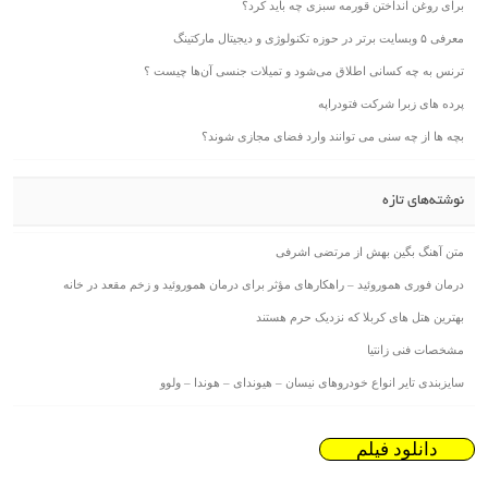
برای روغن انداختن قورمه سبزی چه باید کرد؟
معرفی ۵ وبسایت برتر در حوزه تکنولوژی و دیجیتال مارکتینگ
ترنس به چه کسانی اطلاق می‌شود و تمیلات جنسی آن‌ها چیست ؟
پرده های زبرا شرکت فتودراپه
بچه ها از چه سنی می توانند وارد فضای مجازی شوند؟
نوشته‌های تازه
متن آهنگ بگین بهش از مرتضی اشرفی
درمان فوری هموروئید – راهکارهای مؤثر برای درمان هموروئید و زخم مقعد در خانه
بهترین هتل های کربلا که نزدیک حرم هستند
مشخصات فنی زانتیا
سایزبندی تایر انواع خودروهای نیسان – هیوندای – هوندا – ولوو
دانلود فیلم