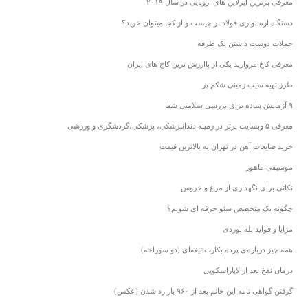
معرفی برترین ایرلاین های اروپایی در سال ۲۰۱۹
دستگاه اره نواری فولاد بر چیست و از کجا میتوان خرید؟
جملات دوست داشتن یک طرفه
معرفی کاخ مروارید یکی از باارزش ترین کاخ های ایران
طرز تهیه سیب زمینی شکم پر
۹ آزمایش ساده برای بررسی سلامتی شما
معرفی ۵ وبسایت برتر در زمینه دندانپزشکی، پزشکی،گردشگری و ورزشی
خرید ضایعات آهن در تهران به بالاترین قیمت
موسیقی ماهور
نکاتی برای نگهداری از مرغ و خروس
چگونه یک متخصص سئو حرفه ای شویم؟
مزایا و فواید پله نوردی
همه چیز درباره‌ی پرده بکارت تیغه‌ای (دو سوراخه)
درمان نفخ بعد از لاپاراسکوپی
گرفتن گواهی نامه این خانم بعد از ۹۶۰ بار رد شدن (عکس)