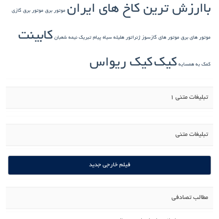
باارزش ترین کاخ های ایران
موتور برق
موتور برق گازی
کابینت
موتور های برق
موتور های گازسوز ژنراتور
هلیله سیاه
پیام تبریک نیمه شعبان
کیک
کیک ریواس
کمک به همسایه
تبلیغات متنی 1
تبلیغات متنی
فیلم خارجی جدید
مطالب تصادفی