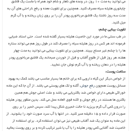
می توانید به مدت ۱۰ روز، در وعده های ناهار و شام خود همراه با ماست یک قاشق
چایخوری هلیله سیاه مصرف کنید. همچنین برای تقویت معده و رفع ناراحتی های آن به
مدت سه روز ناشتا، یک قاشق مرباخوری پودر آن را بر روی زبان ریخته و با آب گرم
میل کنید.
تقویت بینایی چشم:
در طب سنتی ما در مورد این خاصیت هلیله بسیار گفته شده است. حتی استاد ضیایی
فرموده اند هر کس در روز هلیله سیاه را مصرف کند در طول روز هم می تواند ستاره
ها را با چشم غیر مسلح ببیند. همچنین برای تقویت بینایی می توانید به مدت چهار
هفته، هر روز قبل از طلوع آفتاب و قبل از خوردن صبحانه، یک قاشق مرباخوری پودر
هلیله را در دهان ریخته و با آب گرم نوش جان نمایید.
سلامت پوست:
از خواص دیگر این گیاه دارویی که برای خانم ها بسیار مناسب می باشد کمک به بهبود
مسائل پوست همچون
رفع جوش
، آکنه و لک های پوستی می باشد. از آن جا که این ماده
خوراکی طبیعی دارای خواص ضد باکتریایی می باشد و علت اصلی جوش هم همین
باکتری ها هستند در رفع جوش و اکنه فوق العاده عمل می کند. بدین منظور پودر هلیله
را درون کمی آب گرم بریزید تا حالت خمیری شکل پیدا کند، سپس خمیر را بر روی
صورت قرار داده و ۱۵ دقیقه صبر کنید. در انتها با آب سرد صورت خود را بشوئید. از
این ماده به عنوان یک ضد آفتاب طبیعی نیز می توان استفاده کرد. برای استفاده از
خاصیت ضد آفتابی کمی پودر هلیله را با آب یا شیر ترکیب کرده و بر روی پوست بمالید