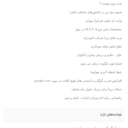
ست؟
 در کشورهای مختلف (طنز)
ی فرحزاد تهران
SL در بوق
ا شرکت فتودراپه
له سوخاری
 درمان بیماری کاناوان
نه درمان می شود
ری هواپیما
گل و دانستنی های فوق العاده در مورد google.com
رای تبریک حلول ماه شعبان
 اخذ ویزای امارات، تایلند و چین
ازه