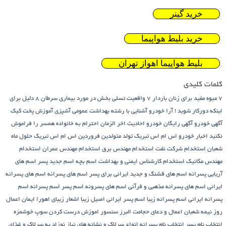
گینر
بلیط هواپیما
هواپیما اهواز تهران
7 واقعیت تسلی بخش در مورد بیماری سرطان
8 دلیل برای
ید !
آرا خودرو
آشنایی با رشته بهداشت عمومی
آشپزی
آموزش پخت کیک
ی رایگان خودرو
احادیث اخر الزمان
احترام به خانواده همسر را فراموش
رو
اس ام اس تبریک تولد متولدین فروردین
اس ام اس تبریک حلول ماه
 شرکت نفت
استخدام مهندس برق
استخدام مهندس عمران
استخدام
استخدام کارشناس ایمنی و بهداشت
اسم بچه
اسم جدید پسر
اسم های
سم های قشنگ و جدید ایرانی برای پسر
اسم های پسرانه
اسم های پسرانه
پسرانه مذهبی و قرآنی
اسم های پسرونه
اسم پسر
اسم پسرانه
اسم
سم پسرانه زیبا
اسم پسر ایرانی اصیل زیبا
اشعار زیبای اهورا ایمان
اعمال
اعمال و دعای حجامت
البرز سنسور
اموزش درست کردن سوپ خوشمزه
انتخاب نام پسرانه
انواع سرلاک و نشانه های نیاز نوزاد به سرلاک و غذای