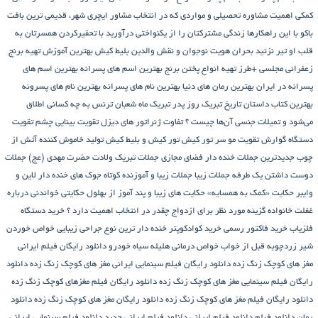
وره تحصیلی و مواردی که در انتخاب مشاور
ایچری شهر، قدیمی ترین بافت
ارها زندگی مشترکتان را از یکنواختی درآورید
با تحقیرکردن همسرتان به
د
بحران هویت نوجوان و نقش والدین
بلیط کیش
بهترین آموزش تهیه برنج
+طرز تهیه انواع پختن برنج
بهترین اسم های پسرانه
بهترین اسم های
ن
بهترین رمان های دنیا
بهترین نام های پسرانه
بهترین نام های پسرونه
تان تاریخ
تبریک روز پدر
تبریک ماه شعبان
ترنس به چه کسانی اطلاق
ت جنسی آن‌ها چیست ؟
تفاوت ژنراتور های دیزل
تقویت بینایی چشم
تقویت
تقویت مو سر
تور کیش
تور کیش و بلیط کیش
تولید خاموش کننده آتش از
جملات خنده دار فضای مجازی
جملات تبریک ولادت حضرت مهدی (عج)
جملات
ک طرفه
جملات زیبا
جملات زیبا و آموزنده کوتاه
جوک های خنده دار لاین و
مک به همسایه»
حکایت های زیبا و پند آموز از بهلول
حکایتی خواندنی درباره
زینه مورد نظر برای ازدواج چقدر در انتخاب اهمیت دارد ؟
خرید دستگاه
کتور رسمی
خرید کوادکوپتر
خنده دار ترین نوع جراحی زیبایی
خواص خوردن
بل از خواب
خواص درمانی هلیله سیاه
خودرو
دانلود رایگان فیلم ایرانی
زنگ زده
دانلود رایگان فیلم سینمایی ایرانی مغز های کوچک زنگ زده
دانلود
نمایی مغز های کوچک زنگ زده
دانلود رایگان فیلم مغزهای کوچک زنگ زده
فیلم مغز های کوچک زنگ زده
دانلود رایگان مغز های کوچک زنگ زده
دانلود
م
دانلود فیلم ایرانی
دانلود فیلم ایرانی جدید
دانلود فیلم سینمایی ایرانی