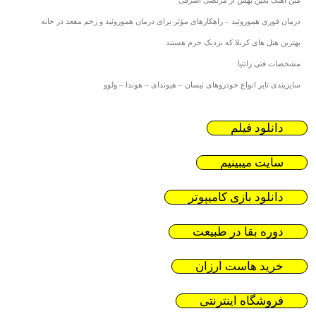
ین بهش از مرتضی اشرفی
موروئید – راهکارهای مؤثر برای درمان هموروئید و زخم مقعد در خانه
ای کربلا که نزدیک حرم هستند
انتیا
 انواع خودروهای نیسان – هیوندای – هوندا – ولوو
 فیلم
میبینیم
 بازی کامیپوتر
بقا در طبیعت
هاست ارزان
اه اینترنتی