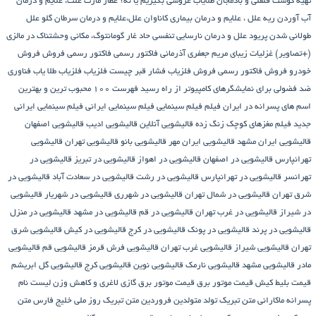
ی و بادمجان
طلایاب
عروسی بگیریم یا نه؟
عطار مارت
علت، علایم و درمان
لل ، علایم و درمان بیماری کاناوان
علل،علایم و درمان سرطان گلو
علل
ود
علل و درمان نارسایی تنفسی حاد
غار گومانتوگ، مکانی وحشتناک در مالزی
ات زیبای مریم جعفری آذرمانی
فاکتور رسمی
فاکتور رسمی فروش
فروش
کتور رسمی
فروش فلزیاب
فشار قبر چیست
فلزیاب
فلزیاب طلا یاب
فناوری
نمایشگرهای کامپیوتر از راه رسید
فهرست ۱۰۰ محبوب ترین و بهترین
 در ایران
فیلم
فیلم سینمایی
فیلم سینمایی ایرانی
فیلم سینمایی ایرانی
های کوچک زنگ زده
قالیشویی آنلاین
قالیشویی ادیب
قالیشویی اصفهان
 مشهد
قالیشویی ایران مهر
قالیشویی بانو
قالیشویی تهران
قالیشویی
شویی در اصفهان
قالیشویی در اهواز
قالیشویی در تبریز
قالیشویی در
یی در تهرانپارس
قالیشویی در رشت
قالیشویی در سعادت آباد
قالیشویی در
یشویی در شمال تهران
قالیشویی در شهرری
قالیشویی در شهریار
قالیشویی
ویی در غرب تهران
قالیشویی در قم
قالیشویی در مشهد
قالیشویی در منزل
ند
قالیشویی در پونک
قالیشویی در کرج
قالیشویی در کیش
قالیشویی شرق
 شیراز
قالیشویی غرب تهران
قالیشویی فرش قرمز
قالیشویی قم
قالیشویی
مشهد
قالیشویی نارمک
قالیشویی نوین
قالیشویی کرج
قالیشویی گل ابریشم
قیمت موتور برق
قیمت موتور برق گازی
لاغری و کاهش وزن
لیست نام
متن تبریک تولد متولدین فروردین
متن تبریک روز ملی خلیج فارس
متن