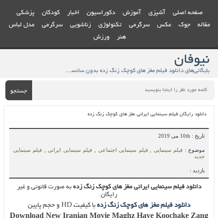
ی
آشپزی
آموزش
دکوراسیون
اخبار
کودکان
پزشکی
عکس
سرگرمی
تکنولوژی
زناشویی
سرگرمی
مدل لباس
هنر
ورزش
بایگانی‌های دانلود فیلم مغز های کوچک زنگ زده بدون سانسور - نیوفان
جستجو
 فیلم سینمایی ایرانی مغز های کوچک زنگ زده
لم سینمایی
,
فیلم سینمایی اجتماعی
,
فیلم سینمایی ایرانی
,
فیلم سینمایی
لم سینمایی ایرانی مغز های کوچک زنگ زده
به صورت قانونی و غیر
رایگان
ود فیلم مغز های کوچک زنگ زده
با کیفیت HD و حجم پایین
Download New Iranian Movie Maghz Haye Kooch