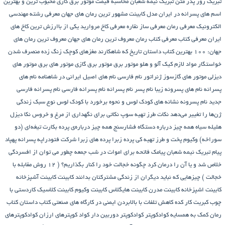
تن تبریک نیمه شعبان
محاسبه قیمت موتور برق گازی
محبوب ترین و بهترین
 در ایران
مدل کابینت
مشهور ترین رمان های جهان
معرفی رشته مهندسی
ی رمان
معرفی ساز نقاره
معرفی کاخ مروارید یکی از باارزش ترین کاخ های
اب
معرفی کتاب رمان
معروف ترین رمان های جهان
معروف ترین رمان های
مغزهای کوچک زنگ زده
منصرف شدن
لازم کیک آلو و هلو
موتور برق
موتور برق گازی
موتور های برق
موتور های
 گازسوز ژنراتور
نام فارسی
نام های اصیل ایرانی در شاهنامه
نام های
پسرونه زیبا
نام پسر
نام پسرانه
نام پسرانه فارسی
نام پسرانه فارسی
ه
نشانه های کودک لوس و نحوه برخورد با کودک لوس
نوع سبک زندگی
ی‌دهد
نکات طرز تهیه سوپ
نکاتی برای نگهداری از مرغ و خروس
نکا دیزل
چیز درباره دستگاه فشارسنج
همه چیز درباره‌ی پرده بکارت تیغه‌ای (دو
پخت و طرز تهیه کی
پرده زبرا
پرده های زبرا شرکت فتودراپه
پسرانه
پهپاد
 شعبان
پیامک فاتحه برای اموات در شب جمعه
چطور می توان از افسردگی
ن را درمان کرد
چگونه خجالت خود را کنار بگذاریم؟ ( 12 روش مقابله با
 که نباید دیگران از زندگی مشترکتان بدانند
کابینت
کابینت آشپزخانه
ه
کابینت مدرن
کابینت هایگلاس
کابینت وکیوم
کابینت کلاسیک
کاردستی با
 کده
کاهش تلفات با بالابردن ایمنی در کارگاه های صنعتی
کتاب داستان
کتاب
سایه
کوادکوپتر
کوادکوپتر دوربین دار
کواد کوپترهای ارزان
کوادکوپترهای