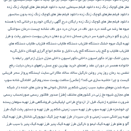
زنگ زده
دانلود فیلم سینمایی جدید
دانلود فیلم مغز های کوچک زنگ زده
زهای کوچک زنگ زده
دانلود فیلم مغز های کوچک زنگ زده بدون سانسور
ز های کوچک زنگ زده رایگان
درج آگهی رایگان خودرو
درختانی که با هسته
کنند
درد دور ناف در مردان
درد دور ناف نشانه چیست
درمان سوختگی
ن شوره سر
درمان مسائل دندان و دهان
درمان یبوست
دستور پخت و طرز
 خشک
دستگاه فلزیاب
دستگاه‌ طلایاب
دستگاه‌ فلزیاب طلایاب
دستگاه‌ های
گنج‌ یاب
دستگاه‌ گنج‌ یاب
دلایل و علائم انواع آلرژی کودکان
دلایل گریه
د
دکوراسیون داخلی
دکوراسیون داخلی منزل
دیزل ژنراتور
رابطه با
ر دوران عقد
راهنمای خرید بهترین نوع عسل
راههای درمان دیابت
رفع
وز پدر
روغن نارگیل
سالاد
سالاد ماکارانی
سایت ایستگاه پرواز
سحر قریشی
شیه سازی می کند؟ (عکس)
سلامت پوست
سندروم گیر افتادگی شانه
سوپ
ی سفید
سیب زمینی شکم پر
شانتال
شوخی ها و متن های خنده دار شبکه
 مخ زنی در کشورهای مختلف (طنز)
صدور فاکتور رسمی
صورتحساب رسمی
ژنتیک قبل از ازدواج
طراحی اپلیکیشن فروشگاهی
طرز تهیه سوهان پسته
 تهیه سوپ
طرز تهیه سیب زمینی شکم پر
طرز تهیه و دستور پخت کیک
طرز
يب زمينی و نان سیردار
طرز تهیه چیز کیک نیویورکی شانتال
طرز تهیه کیک
یه کیک لیمو و نارگیل
طرز تهیه کیک پنیر
طرز تهیه کیک پنیر با سیب
طرز