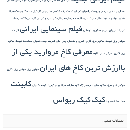
درد دور ناف در مردان
درمان شوره سر
درمان مسائل
رمان یبوست
راههای درمان دیابت
رفع تنفس بد
روغن نارگیل
سلامت پوست
سیاه
ید
عطار مارت
علل،علایم و درمان سرطان گلو
علل و درمان نارسایی تنفسی حاد
فیلم سینمایی ایرانی
ریم جعفری آذرمانی
قیمت
 موتور برق گازی
لاغری و کاهش وزن
متن تبریک نیمه شعبان
محاسبه قیمت موتور
معرفی کاخ مروارید یکی از
 ساز نقاره
 ترین کاخ های ایران
موتور برق
موتور برق گازی
کابینت
موتور های گازسوز ژنراتور
هلیله سیاه
پیام تبریک نیمه شعبان
کیک
کیک ریواس
 1