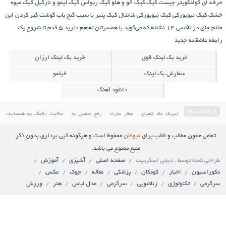
وپتر چیست
کیک
کیک آلو و هلو
کیک ریواس
کیک لیمو و نارگیل
کیک میوه
ورکی
کیک نیویورکی شانتال
کیک پنیر با سیب
گنج‌ یاب
گوشت
گیر کردن این
کسی
۱۴ نشانه که می‌گوید با همسرتان تفاهم دارید
۵ قدم تا شروع یک
جدید
رید بک لینک قوی
خرید بک لینک ارزان
سفارش بک لینک
فیلمو
دانلود آهنگ
تبریک ماه شعبان
عطار مارت
رفع تنفس بد
حکایت «کمک به همسایه»
دان و دهان
کمک به همسایه
حکایتی خواندنی درباره غفلت
آموزش پخت کیک
طالب و قالب برای
نیوفان
محفوظ است و هرگونه کپی برداری بدون ذکر
ی
کابینت
فیلم سینمایی ایرانی
معرفی کاخ مروارید یکی از باارزش ترین کاخ های
منبع ممنوع می باشد.
سط : دیجی اسکریپت
صفحه اصلی
آشپزی
آموزش
لم ایرانی جدید
کیک ریواس
کیک
اخبار
کودکان
پزشکی
مقاله
جوک
عکس
نولوژی
زناشویی
سرگرمی
مدل لباس
هنر
ورزش