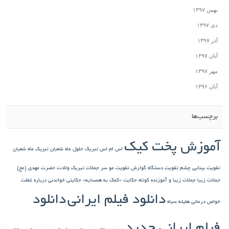
 پخت کیک
اس ام اس تبریک حلول ماه شعبان
تبریک ماه شعبان
چشم
تقویت دستگاه گوارش
تقویت مو سر
جملات تبریک ولادت حضرت مهدی (عج)
ت زیبا و آموزنده کوتاه
حکایت «کمک به همسایه»
حکایتی خواندنی درباره غفلت
دانلود فیلم ایرانی
دانلود
یله سیاه
یرانی جدید