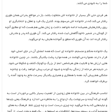
شما را به نابودی می کشد.
هر فردی حتی اگر بسیار از خانواده اش متفاوت باشد، باز در مواقع بحرانی همان طوری
رفتار می کند که در خانواده اش مرسوم بوده. کنترل یک فرد و تعقل و انتخابگری او
روی رفتارهایش همیشه ادامه نخواهد داشت و زمان هایی هم هست که او مطابق آنچه
از کودکی در ضمیر ناخودآگاهش ثبت شده رفتار می کند. آن طوری که پدر و مادرش
رفتار کرده اند نه آن طوری که منطق و آموخته هایش به او می‌گوید.
یک خانواده محکم و منسجم، خانواده ای است که همه اعضای آن در جای اصلی خود
قرار دارند، همواره می کوشند در همه موارد پشت یکدیگر باشند. در چنین خانواده
هایی ارزش ها و قابلیت های هرشخص اعم از بزرگ و کوچک کشف و شکوفا می شود.
در نتیجه هر مرحله از زندگی به گونه و شیوه ای مرتب پیش خواهد رفت و چنانچه
مشکلی هم پیش آید، همه با همفکری و همیاری یکدیگر بسرعت مانع به وجود آمده را
برطرف خواهند کرد.
تناسب فرهنگی در بین خانواده های زوجین از اهمیت بسیار بالایی برخوردار است به
گونه ای که آینده و سرنوشت یک ازدواج را به مخاطره می اندازد و فرهنگ یعنی بایدها
و نبایدهایی که به ما می‌گوید چه چیزی درست است و چه چیزی غلط. فرهنگ به ‌معنای
مجموعه آداب و رسوم، سنت‌ها، اخلاقیات، مراسم‌ها و… یک قوم و ملت است. از آنجا