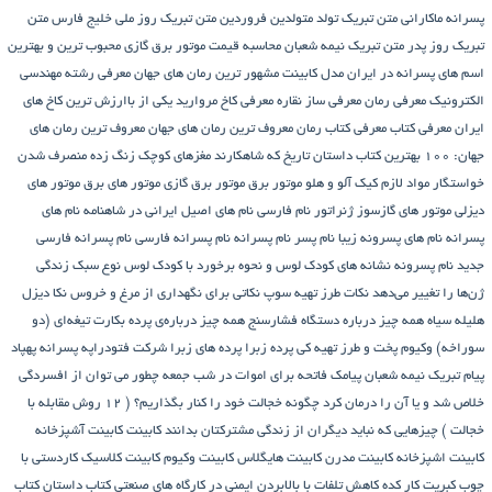
پسرانه
ماکارانی
متن تبریک تولد متولدین فروردین
متن تبریک روز ملی خلیج فارس
متن
تبریک روز پدر
متن تبریک نیمه شعبان
محاسبه قیمت موتور برق گازی
محبوب ترین و بهترین
اسم های پسرانه در ایران
مدل کابینت
مشهور ترین رمان های جهان
معرفی رشته مهندسی
الکترونیک
معرفی رمان
معرفی ساز نقاره
معرفی کاخ مروارید یکی از باارزش ترین کاخ های
ایران
معرفی کتاب
معرفی کتاب رمان
معروف ترین رمان های جهان
معروف ترین رمان های
جهان: ۱۰۰ بهترین کتاب داستان تاریخ که شاهکارند
مغزهای کوچک زنگ زده
منصرف شدن
خواستگار
مواد لازم کیک آلو و هلو
موتور برق
موتور برق گازی
موتور های برق
موتور های
دیزلی
موتور های گازسوز ژنراتور
نام فارسی
نام های اصیل ایرانی در شاهنامه
نام های
پسرانه
نام های پسرونه زیبا
نام پسر
نام پسرانه
نام پسرانه فارسی
نام پسرانه فارسی
جدید
نام پسرونه
نشانه های کودک لوس و نحوه برخورد با کودک لوس
نوع سبک زندگی
ژن‌ها را تغییر می‌دهد
نکات طرز تهیه سوپ
نکاتی برای نگهداری از مرغ و خروس
نکا دیزل
هلیله سیاه
همه چیز درباره دستگاه فشارسنج
همه چیز درباره‌ی پرده بکارت تیغه‌ای (دو
سوراخه)
وکیوم
پخت و طرز تهیه کی
پرده زبرا
پرده های زبرا شرکت فتودراپه
پسرانه
پهپاد
پیام تبریک نیمه شعبان
پیامک فاتحه برای اموات در شب جمعه
چطور می توان از افسردگی
خلاص شد و یا آن را درمان کرد
چگونه خجالت خود را کنار بگذاریم؟ ( 12 روش مقابله با
خجالت )
چیزهایی که نباید دیگران از زندگی مشترکتان بدانند
کابینت
کابینت آشپزخانه
کابینت اشپزخانه
کابینت مدرن
کابینت هایگلاس
کابینت وکیوم
کابینت کلاسیک
کاردستی با
چوب کبریت
کار کده
کاهش تلفات با بالابردن ایمنی در کارگاه های صنعتی
کتاب داستان
کتاب