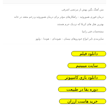
متن آهنگ بگین بهش از مرتضی اشرفی
درمان فوری هموروئید – راهکارهای مؤثر برای درمان هموروئید و زخم مقعد در خانه
بهترین هتل های کربلا که نزدیک حرم هستند
مشخصات فنی زانتیا
سایزبندی تایر انواع خودروهای نیسان – هیوندای – هوندا – ولوو
دانلود فیلم
سایت میبینیم
دانلود بازی کامیپوتر
دوره بقا در طبیعت
خرید هاست ارزان