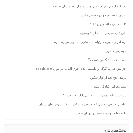
دستگاه اره نواری فولاد بر چیست و از کجا میتوان خرید؟
بحران هویت نوجوان و نقش والدین
کابینت اشپزخانه مدرن 2017
طرز تهیه سوهان پسته ای خوشمزه
نرم افزار مدیریت ارتباط با مشتری؛ جادوی هزاره سوم
موسیقی ماهور
پایه ساعت اندیکاتور چیست؟
افزایش قدرت گوگل و دانستنی های فوق العاده در مورد google.com
درمان نفخ بعد از لاپاراسکوپی
سندروم گیر افتادگی شانه
ارزانترین بلیط هواپیما ارمنستان را از کجا بخریم؟
بواسیر خارجی (هموروئید خارجی) | عکس، علائم، روش های درمان
رابطه با خانواده همسر در دوران عقد
نوشته‌های تازه