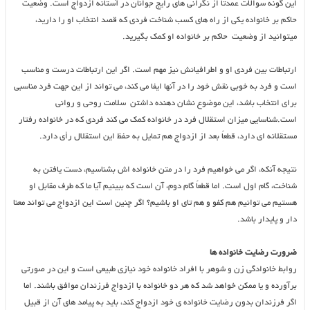
این گونه سوالات عمدتاً از نگرانی های رایج جوانان در آستانه ازدواج است. وضعیت
حاکم بر خانواده یکی از راه های کسب شناخت فردی که قصد انتخاب او را دارید،
میتوانید از وضعیت حاکم بر خانواده او کمک بگیرید.
ارتباطات بین فردی او و اطرافیانش نیز مهم است. اگر این ارتباطات درست و مناسب
است و فرد به خوبی نقش خود را در آنها ایفا می کند، می تواند از این جهت فرد مناسبی
برای انتخاب باشد، این موضوع نشان دهنده داشتن سلامت روحی و روانی
است.شناسایی میزان استقلال فرد در خانواده کمک می کند فردی که در خانواده رفتار
مستقلانه ای دارد، قطعاً بعد از ازدواج هم تمایل به حفظ این استقلال رأی دارد.
نتیجه آنکه، اگر می خواهیم فرد را در متن خانواده اش بشناسیم، دست یافتن به
شناخت، گام اول است. اما قطعاً گام دوم، آن است که ببینیم آیا ما که طرف مقابل او
هستیم می توانیم هم کفو و هم تای او باشیم؟ اگر چنین است این ازدواج می تواند معنا
دار و پایدار باشد.
ضرورت رضایت خانواده ها
روابط خانوادگی زن و شوهر با افراد خانواده خود نیازی طبیعی است و این در صورتی
برآورده و یا ممکن خواهد شد که هر دو خانواده با ازدواج فرزندان موافق باشند. اما
اگر فرزندان بدون رضایت خانواده ی خود ازدواج کند، باید به پیامد های آن از قبیل