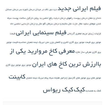
فیلم ایرانی جدید
درد دور ناف در مردان
درمان شوره سر
درمان مسائل
دندان و دهان
درمان یبوست
راههای درمان دیابت
رفع تنفس بد
روغن نارگیل
سلامت پوست
سیاه
شدن موهای سفید
عطار مارت
علل،علایم و درمان سرطان گلو
علل و درمان نارسایی تنفسی حاد
فیلم سینمایی ایرانی
غزلیات زیبای مریم جعفری آذرمانی
قیمت
موتور برق
قیمت موتور برق گازی
لاغری و کاهش وزن
متن تبریک نیمه شعبان
محاسبه قیمت موتور
معرفی کاخ مروارید یکی از
برق گازی
معرفی ساز نقاره
باارزش ترین کاخ های ایران
موتور برق
موتور برق گازی
کابینت
موتور های برق
موتور های گازسوز ژنراتور
هلیله سیاه
پیام تبریک نیمه شعبان
کیک
کیک ریواس
کمک به همسایه