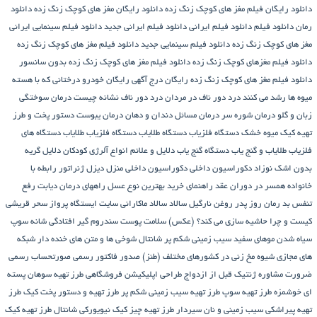
دانلود رایگان فیلم مغز های کوچک زنگ زده
دانلود رایگان مغز های کوچک زنگ زده
دانلود
رمان
دانلود فیلم
دانلود فیلم ایرانی
دانلود فیلم ایرانی جدید
دانلود فیلم سینمایی ایرانی
مغز های کوچک زنگ زده
دانلود فیلم سینمایی جدید
دانلود فیلم مغز های کوچک زنگ زده
دانلود فیلم مغزهای کوچک زنگ زده
دانلود فیلم مغز های کوچک زنگ زده بدون سانسور
دانلود فیلم مغز های کوچک زنگ زده رایگان
درج آگهی رایگان خودرو
درختانی که با هسته
میوه ها رشد می کنند
درد دور ناف در مردان
درد دور ناف نشانه چیست
درمان سوختگی
زبان و گلو
درمان شوره سر
درمان مسائل دندان و دهان
درمان یبوست
دستور پخت و طرز
تهیه کیک میوه خشک
دستگاه فلزیاب
دستگاه‌ طلایاب
دستگاه‌ فلزیاب طلایاب
دستگاه‌ های
فلزیاب طلایاب و گنج‌ یاب
دستگاه‌ گنج‌ یاب
دلایل و علائم انواع آلرژی کودکان
دلایل گریه
بدون اشک نوزاد
دکوراسیون داخلی
دکوراسیون داخلی منزل
دیزل ژنراتور
رابطه با
خانواده همسر در دوران عقد
راهنمای خرید بهترین نوع عسل
راههای درمان دیابت
رفع
تنفس بد
رمان
روز پدر
روغن نارگیل
سالاد
سالاد ماکارانی
سایت ایستگاه پرواز
سحر قریشی
کیست و چرا حاشیه سازی می کند؟ (عکس)
سلامت پوست
سندروم گیر افتادگی شانه
سوپ
سیاه شدن موهای سفید
سیب زمینی شکم پر
شانتال
شوخی ها و متن های خنده دار شبکه
های مجازی
شیوه مخ زنی در کشورهای مختلف (طنز)
صدور فاکتور رسمی
صورتحساب رسمی
ضرورت مشاوره ژنتیک قبل از ازدواج
طراحی اپلیکیشن فروشگاهی
طرز تهیه سوهان پسته
ای خوشمزه
طرز تهیه سوپ
طرز تهیه سیب زمینی شکم پر
طرز تهیه و دستور پخت کیک
طرز
تهیه پیراشكی سيب زمينی و نان سیردار
طرز تهیه چیز کیک نیویورکی شانتال
طرز تهیه کیک