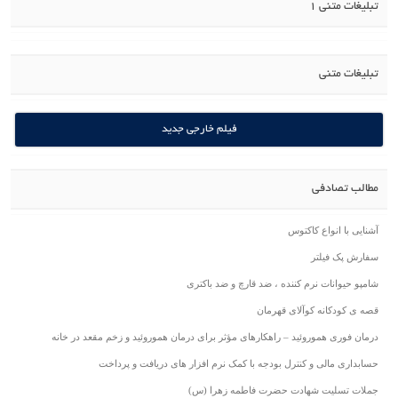
تبلیغات متنی 1
تبلیغات متنی
فیلم خارجی جدید
مطالب تصادفی
آشنایی با انواع کاکتوس
سفارش پک فیلتر
شامپو حیوانات نرم کننده ، ضد قارچ و ضد باکتری
قصه ی کودکانه کوآلای قهرمان
درمان فوری هموروئید – راهکارهای مؤثر برای درمان هموروئید و زخم مقعد در خانه
حسابداری مالی و کنترل بودجه با کمک نرم افزار های دریافت و پرداخت
جملات تسلیت شهادت حضرت فاطمه زهرا (س)