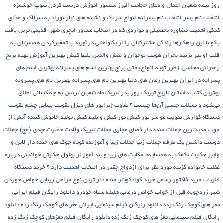
روز نیمه شعبان
اعمال و دعای حجامت
البرز سنسور
اموزش درست کردن سوپ خوشمزه
انتخاب نام پسر
انتخاب نام پسرانه
انواع سرلاک و نشانه های نیاز نوزاد به سرلاک و غذای
کمکی
اهمیت مشاوره تحصیلی و مواردی که در انتخاب مشاور
ایچری شهر، قدیمی ترین بافت
باکو
با این راهکارها زندگی مشترکتان را از یکنواختی درآورید
با تحقیرکردن همسرتان به
قلب او تیر نزنید
بحران هویت نوجوان و نقش والدین
بلیط کیش
بهترین آموزش تهیه برنج
زعفرانی مجلسی +طرز تهیه انواع پختن برنج
بهترین اسم های پسرانه
بهترین اسم های
پسرانه در ایران
بهترین رمان های دنیا
بهترین نام های پسرانه
بهترین نام های پسرونه
بهترین کتاب داستان تاریخ
تبریک روز پدر
تبریک ماه شعبان
ترنس به چه کسانی اطلاق
می‌شود و تمیلات جنسی آن‌ها چیست ؟
تفاوت ژنراتور های دیزل
تقویت بینایی چشم
تقویت
دستگاه گوارش
تقویت مو سر
تور کیش
تور کیش و بلیط کیش
تولید خاموش کننده آتش از
چوب
جدیدترین جملات خنده دار فضای مجازی
جملات تبریک ولادت حضرت مهدی (عج)
جملات
دوست داشتن یک طرفه
جملات زیبا
جملات زیبا و آموزنده کوتاه
جوک های خنده دار لاین و
وایبر
حکایت «کمک به همسایه»
حکایت های زیبا و پند آموز از بهلول
حکایتی خواندنی درباره
غفلت
خانواده گزینه مورد نظر برای ازدواج چقدر در انتخاب اهمیت دارد ؟
خرید دستگاه
فلزیاب
خرید فاکتور رسمی
خرید کوادکوپتر
خنده دار ترین نوع جراحی زیبایی
خواص خوردن
شیر زردچوبه قبل از خواب
خواص درمانی هلیله سیاه
خودرو
دانلود رایگان فیلم ایرانی
مغز های کوچک زنگ زده
دانلود رایگان فیلم سینمایی ایرانی مغز های کوچک زنگ زده
دانلود
رایگان فیلم سینمایی مغز های کوچک زنگ زده
دانلود رایگان فیلم مغزهای کوچک زنگ زده