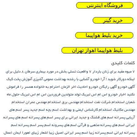
فروشگاه اینترنتی
خرید گینر
خرید بلیط هواپیما
بلیط هواپیما اهواز تهران
کلمات کلیدی
7 میوه مفید برای زنان باردار
7 واقعیت تسلی بخش در مورد بیماری سرطان
8 دلیل برای
اینکه دورکار شوید !
آرا خودرو
آشنایی با رشته بهداشت عمومی
آشپزی
آموزش پخت کیک
آگهی خودرو
آگهی رایگان خودرو
احادیث اخر الزمان
احترام به خانواده همسر را فراموش
نکنید
اخبار خودرو
اس ام اس تبریک تولد متولدین فروردین
اس ام اس تبریک حلول ماه
شعبان
استخدام شرکت نفت
استخدام مهندس برق
استخدام مهندس عمران
استخدام
مهندس مکانیک
استخدام کارشناس ایمنی و بهداشت
اسم بچه
اسم جدید پسر
اسم های
آریایی پسرانه
اسم های قشنگ و جدید ایرانی برای پسر
اسم های پسرانه
اسم های پسرانه
ایرانی
اسم های پسرانه مذهبی و قرآنی
اسم های پسرونه
اسم پسر
اسم پسرانه
اسم
پسرانه ایرانی
اسم پسرانه زیبا
اسم پسر ایرانی اصیل زیبا
اشعار زیبای اهورا ایمان
اعمال