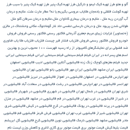
آلو و هلو
طرز تهیه کیک لیمو و نارگیل
طرز تهیه کیک پنیر
طرز تهیه کیک پنیر با سیب
طرز
تهیه گوشت قلقلی و بادمجان
طلایاب
عروسی بگیریم یا نه؟
عطار مارت
علت، علایم و درمان
آب آوردن ریه
علل ، علایم و درمان بیماری کاناوان
علل،علایم و درمان سرطان گلو
علل
طولانی شدن پریود
علل و درمان نارسایی تنفسی حاد
غار گومانتوگ، مکانی وحشتناک در مالزی
(+تصاویر)
غزلیات زیبای مریم جعفری آذرمانی
فاکتور رسمی
فاکتور رسمی فروش
فروش
خودرو
فروش فاکتور رسمی
فروش فلزیاب
فشار قبر چیست
فلزیاب
فلزیاب طلا یاب
فناوری
ضد فضولی برای نمایشگرهای کامپیوتر از راه رسید
فهرست ۱۰۰ محبوب ترین و بهترین
اسم های پسرانه در ایران
فیلم
فیلم سینمایی
فیلم سینمایی ایرانی
فیلم سینمایی ایرانی
جدید
فیلم مغزهای کوچک زنگ زده
قالیشویی آنلاین
قالیشویی ادیب
قالیشویی اصفهان
قالیشویی ایران مشهد
قالیشویی ایران مهر
قالیشویی بانو
قالیشویی تهران
قالیشویی
تهرانپارس
قالیشویی در اصفهان
قالیشویی در اهواز
قالیشویی در تبریز
قالیشویی در
تهرانسر
قالیشویی در تهرانپارس
قالیشویی در رشت
قالیشویی در سعادت آباد
قالیشویی در
شرق تهران
قالیشویی در شمال تهران
قالیشویی در شهرری
قالیشویی در شهریار
قالیشویی
در شیراز
قالیشویی در غرب تهران
قالیشویی در قم
قالیشویی در مشهد
قالیشویی در منزل
قالیشویی در پرند
قالیشویی در پونک
قالیشویی در کرج
قالیشویی در کیش
قالیشویی شرق
تهران
قالیشویی شیراز
قالیشویی غرب تهران
قالیشویی فرش قرمز
قالیشویی قم
قالیشویی
مادر
قالیشویی مشهد
قالیشویی نارمک
قالیشویی نوین
قالیشویی کرج
قالیشویی گل ابریشم
قیمت بلیط کیش
قیمت موتور برق
قیمت موتور برق گازی
لاغری و کاهش وزن
لیست نام