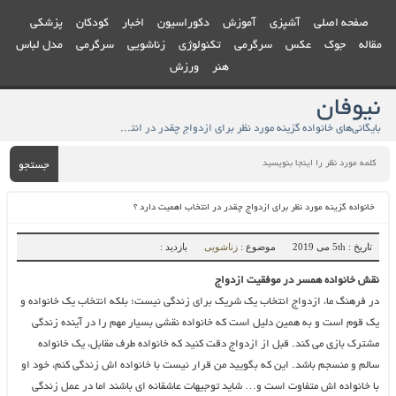
صفحه اصلی
آشپزی
آموزش
دکوراسیون
اخبار
کودکان
پزشکی
مقاله
جوک
عکس
سرگرمی
تکنولوژی
زناشویی
سرگرمی
مدل لباس
هنر
ورزش
نیوفان
بایگانی‌های خانواده گزینه مورد نظر برای ازدواج چقدر در انتخاب اهمیت دارد ؟ - نیوفان
جستجو
خانواده گزینه مورد نظر برای ازدواج چقدر در انتخاب اهمیت دارد ؟
تاریخ : 5th می 2019
موضوع :
زناشویی
بازدید :
نقش خانواده همسر در موفقیت ازدواج
در فرهنگ ما، ازدواج انتخاب یک شریک برای زندگی نیست؛ بلکه انتخاب یک خانواده و
یک قوم است و به همین دلیل است که خانواده نقشی بسیار مهم را در آینده زندگی
مشترک بازی می کند. قبل از ازدواج دقت کنید که خانواده طرف مقابل، یک خانواده
سالم و منسجم باشد. این که بگویید من قرار نیست با خانواده اش زندگی کنم، خود او
با خانواده اش متفاوت است و… شاید توجیهات عاشقانه ای باشند اما در عمل زندگی