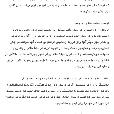
که فرهنگ‌ها با هم متفاوت هستند، بایدها و نبایدهای آنها نیز فرق می‌کند. حتی گاهی
نباید یکی، باید دیگری است.
اهمیت شناخت خانواده همسر
خانواده از دو جهت بر فرزندان تأثیر می گذارد: نخست تأثیری که والدین به لحاظ
ژنتیک دارند و فرزندان خصوصیات جسمانی و روانی خویش را از آنان به ارث می
برند.از سوی دیگر آنها برای فرزندان محیطی فراهم می کنند تا آنها بتوانند در چنان
فضایی به رشد و شکوفایی دست یابند. در نتیجه فرزندان غالباً متأثر از والدین و
خانواده خویش هستند و اغلب از رو حیات حاکم بر آن تأثیر پذیرفته اند. لذا با تأمل در
فضا و جو خانواده و همچنین در رفتار والدین طرف مقابل میتوان به پیامد اثرات چنین
رفتارهایی بر فرزندان پی برد.
شناخت خانواده همسرتان بسیار اهمیت دارد، آیا شرایط و بافت خانوادگی
خواستگارتان را می شناسید؟ آیا می دانید او در چه فرهنگی بزرگ شده است؟عقاید و
باورهای خانواده شما همسو با خواستگارتان است یا دقیقا خلاف جهت هم حرکت میکند؟
یکی از سوالاتی که اغلب از سوی جوانان مطرح می شود، این است که چگونه می توانیم
فرد مورد نظر خود را برای ازدواج بشناسیم.