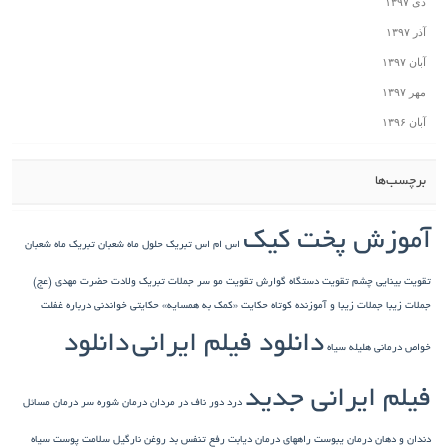
دی ۱۳۹۷
آذر ۱۳۹۷
آبان ۱۳۹۷
مهر ۱۳۹۷
آبان ۱۳۹۶
برچسب‌ها
آموزش پخت کیک
اس ام اس تبریک حلول ماه شعبان
تبریک ماه شعبان
تقویت بینایی چشم
تقویت دستگاه گوارش
تقویت مو سر
جملات تبریک ولادت حضرت مهدی (عج)
جملات زیبا
جملات زیبا و آموزنده کوتاه
حکایت «کمک به همسایه»
حکایتی خواندنی درباره غفلت
دانلود فیلم ایرانی
دانلود
خواص درمانی هلیله سیاه
فیلم ایرانی جدید
درد دور ناف در مردان
درمان شوره سر
درمان مسائل
دندان و دهان
درمان یبوست
راههای درمان دیابت
رفع تنفس بد
روغن نارگیل
سلامت پوست
سیاه