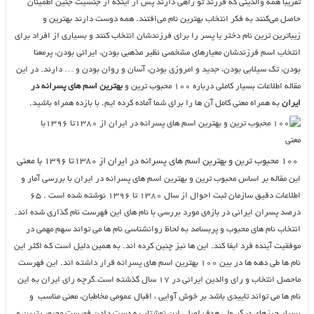
تقریبا همه والدینی که فرزند تو راهی دارند پس از اینکه از جنسیت جنین اطمینان
حاصل می‌کنند به فکر انتخاب بهترین نام می‌افتند. همه دوست دارند بهترین و
زیباترین ترین نام دختر یا پسر را برای فرزندشان انتخاب کنند و بسیاری از افراد برای
انتخاب اسم فرزندشان معیارهای مشخصی نظیر مذهبی بودن، ایرانی بودن، پرمعنا
بودن، تک سیلابی بودن، جدید و امروزی بودن، آسان و روان بودن و … دارند. در این
مقاله اطلاعات بسیار کاملی درباره ۱۰۰ محبوب ترین و
بهترین اسم های پسرانه در
ایران
به همراه معنی کامل آن ها را برای شما آماده کرده ایم. با بازده همراه باشید.
۱۰۰ محبوب ترین و بهترین اسم های پسرانه در ایران از ۱۳۸۰تا ۱۳۹۶ با معنی
این مقاله بر اساس محبوب ترین و بهترین اسم های پسرانه در ایران با بررسی آمار و
اطلاعات دقیق سازمان ثبت احوال از سال ۱۳۸۰ تا ۱۳۹۶ نوشته شده است . ۶۵
درصد پسران ایرانی در بازه‌ی مورد بررسی با نام های این فهرست نام گذاری شده اند.
انتخاب نام های محبوب و پربسامد به لحاظ روانشناسی نام ها می تواند سهم مهمی در
موفقیت آینده فرد ایفا کند. این ها نیز چنین کرده اند. به همین دلیل است که اکثر این
نام ها طی دهه ها در بین ۱۰۰ بهترین اسم های پسرانه قرار داشته اند. این فهرست
ماحصل انتخاب و رای والدین ایرانی در ۱۷ سال گذشته است.گرچه رای ایران به این
نام ها می تواند تاییدی باشد بر خوش آوایی ، اقبال عمومی مخاطبان، معنی مناسب و
بسیار چیزهای دیگر ولی هدف اصلی این نوشتار به دست دادن فهرست محبوب ترین و