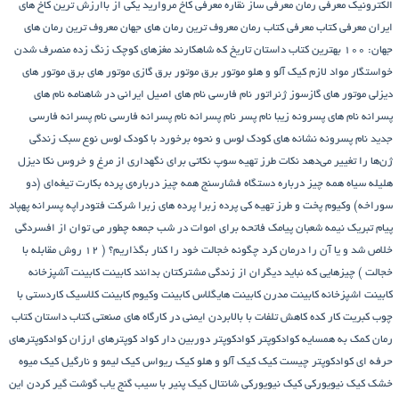
الکترونیک
معرفی رمان
معرفی ساز نقاره
معرفی کاخ مروارید یکی از باارزش ترین کاخ های
ایران
معرفی کتاب
معرفی کتاب رمان
معروف ترین رمان های جهان
معروف ترین رمان های
جهان: ۱۰۰ بهترین کتاب داستان تاریخ که شاهکارند
مغزهای کوچک زنگ زده
منصرف شدن
خواستگار
مواد لازم کیک آلو و هلو
موتور برق
موتور برق گازی
موتور های برق
موتور های
دیزلی
موتور های گازسوز ژنراتور
نام فارسی
نام های اصیل ایرانی در شاهنامه
نام های
پسرانه
نام های پسرونه زیبا
نام پسر
نام پسرانه
نام پسرانه فارسی
نام پسرانه فارسی
جدید
نام پسرونه
نشانه های کودک لوس و نحوه برخورد با کودک لوس
نوع سبک زندگی
ژن‌ها را تغییر می‌دهد
نکات طرز تهیه سوپ
نکاتی برای نگهداری از مرغ و خروس
نکا دیزل
هلیله سیاه
همه چیز درباره دستگاه فشارسنج
همه چیز درباره‌ی پرده بکارت تیغه‌ای (دو
سوراخه)
وکیوم
پخت و طرز تهیه کی
پرده زبرا
پرده های زبرا شرکت فتودراپه
پسرانه
پهپاد
پیام تبریک نیمه شعبان
پیامک فاتحه برای اموات در شب جمعه
چطور می توان از افسردگی
خلاص شد و یا آن را درمان کرد
چگونه خجالت خود را کنار بگذاریم؟ ( 12 روش مقابله با
خجالت )
چیزهایی که نباید دیگران از زندگی مشترکتان بدانند
کابینت
کابینت آشپزخانه
کابینت اشپزخانه
کابینت مدرن
کابینت هایگلاس
کابینت وکیوم
کابینت کلاسیک
کاردستی با
چوب کبریت
کار کده
کاهش تلفات با بالابردن ایمنی در کارگاه های صنعتی
کتاب داستان
کتاب
رمان
کمک به همسایه
کوادکوپتر
کوادکوپتر دوربین دار
کواد کوپترهای ارزان
کوادکوپترهای
حرفه ای
کوادکوپتر چیست
کیک
کیک آلو و هلو
کیک ریواس
کیک لیمو و نارگیل
کیک میوه
خشک
کیک نیویورکی
کیک نیویورکی شانتال
کیک پنیر با سیب
گنج‌ یاب
گوشت
گیر کردن این