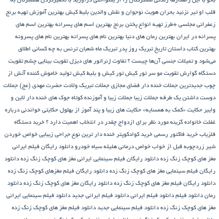
باکو
با این راهکارها زندگی مشترکتان را از یکنواختی درآورید
با تحقیرکردن همسرتان به
قلب او تیر نزنید
بحران هویت نوجوان و نقش والدین
بلیط کیش
بهترین آموزش تهیه برنج
زعفرانی مجلسی +طرز تهیه انواع پختن برنج
بهترین اسم های پسرانه
بهترین اسم های
پسرانه در ایران
بهترین رمان های دنیا
بهترین نام های پسرانه
بهترین نام های پسرونه
بهترین کتاب داستان تاریخ
تبریک روز پدر
تبریک ماه شعبان
ترنس به چه کسانی اطلاق
می‌شود و تمیلات جنسی آن‌ها چیست ؟
تفاوت ژنراتور های دیزل
تقویت بینایی چشم
تقویت
دستگاه گوارش
تقویت مو سر
تور کیش
تور کیش و بلیط کیش
تولید خاموش کننده آتش از
چوب
جدیدترین جملات خنده دار فضای مجازی
جملات تبریک ولادت حضرت مهدی (عج)
جملات
دوست داشتن یک طرفه
جملات زیبا
جملات زیبا و آموزنده کوتاه
جوک های خنده دار لاین و
وایبر
حکایت «کمک به همسایه»
حکایت های زیبا و پند آموز از بهلول
حکایتی خواندنی درباره
غفلت
خانواده گزینه مورد نظر برای ازدواج چقدر در انتخاب اهمیت دارد ؟
خرید دستگاه
فلزیاب
خرید فاکتور رسمی
خرید کوادکوپتر
خنده دار ترین نوع جراحی زیبایی
خواص خوردن
شیر زردچوبه قبل از خواب
خواص درمانی هلیله سیاه
خودرو
دانلود رایگان فیلم ایرانی
مغز های کوچک زنگ زده
دانلود رایگان فیلم سینمایی ایرانی مغز های کوچک زنگ زده
دانلود
رایگان فیلم سینمایی مغز های کوچک زنگ زده
دانلود رایگان فیلم مغزهای کوچک زنگ زده
دانلود رایگان فیلم مغز های کوچک زنگ زده
دانلود رایگان مغز های کوچک زنگ زده
دانلود
رمان
دانلود فیلم
دانلود فیلم ایرانی
دانلود فیلم ایرانی جدید
دانلود فیلم سینمایی ایرانی
مغز های کوچک زنگ زده
دانلود فیلم سینمایی جدید
دانلود فیلم مغز های کوچک زنگ زده