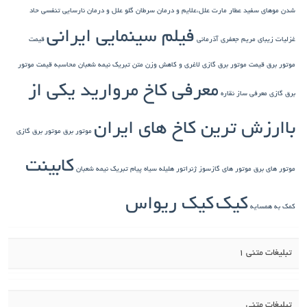
شدن موهای سفید
عطار مارت
علل،علایم و درمان سرطان گلو
علل و درمان نارسایی تنفسی حاد
فیلم سینمایی ایرانی
غزلیات زیبای مریم جعفری آذرمانی
قیمت
موتور برق
قیمت موتور برق گازی
لاغری و کاهش وزن
متن تبریک نیمه شعبان
محاسبه قیمت موتور
معرفی کاخ مروارید یکی از
برق گازی
معرفی ساز نقاره
باارزش ترین کاخ های ایران
موتور برق
موتور برق گازی
کابینت
موتور های برق
موتور های گازسوز ژنراتور
هلیله سیاه
پیام تبریک نیمه شعبان
کیک
کیک ریواس
کمک به همسایه
تبلیغات متنی 1
تبلیغات متنی