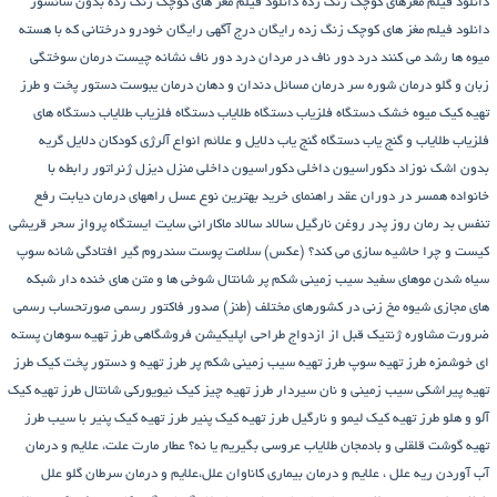
دانلود فیلم مغزهای کوچک زنگ زده
دانلود فیلم مغز های کوچک زنگ زده بدون سانسور
دانلود فیلم مغز های کوچک زنگ زده رایگان
درج آگهی رایگان خودرو
درختانی که با هسته
میوه ها رشد می کنند
درد دور ناف در مردان
درد دور ناف نشانه چیست
درمان سوختگی
زبان و گلو
درمان شوره سر
درمان مسائل دندان و دهان
درمان یبوست
دستور پخت و طرز
تهیه کیک میوه خشک
دستگاه فلزیاب
دستگاه‌ طلایاب
دستگاه‌ فلزیاب طلایاب
دستگاه‌ های
فلزیاب طلایاب و گنج‌ یاب
دستگاه‌ گنج‌ یاب
دلایل و علائم انواع آلرژی کودکان
دلایل گریه
بدون اشک نوزاد
دکوراسیون داخلی
دکوراسیون داخلی منزل
دیزل ژنراتور
رابطه با
خانواده همسر در دوران عقد
راهنمای خرید بهترین نوع عسل
راههای درمان دیابت
رفع
تنفس بد
رمان
روز پدر
روغن نارگیل
سالاد
سالاد ماکارانی
سایت ایستگاه پرواز
سحر قریشی
کیست و چرا حاشیه سازی می کند؟ (عکس)
سلامت پوست
سندروم گیر افتادگی شانه
سوپ
سیاه شدن موهای سفید
سیب زمینی شکم پر
شانتال
شوخی ها و متن های خنده دار شبکه
های مجازی
شیوه مخ زنی در کشورهای مختلف (طنز)
صدور فاکتور رسمی
صورتحساب رسمی
ضرورت مشاوره ژنتیک قبل از ازدواج
طراحی اپلیکیشن فروشگاهی
طرز تهیه سوهان پسته
ای خوشمزه
طرز تهیه سوپ
طرز تهیه سیب زمینی شکم پر
طرز تهیه و دستور پخت کیک
طرز
تهیه پیراشكی سيب زمينی و نان سیردار
طرز تهیه چیز کیک نیویورکی شانتال
طرز تهیه کیک
آلو و هلو
طرز تهیه کیک لیمو و نارگیل
طرز تهیه کیک پنیر
طرز تهیه کیک پنیر با سیب
طرز
تهیه گوشت قلقلی و بادمجان
طلایاب
عروسی بگیریم یا نه؟
عطار مارت
علت، علایم و درمان
آب آوردن ریه
علل ، علایم و درمان بیماری کاناوان
علل،علایم و درمان سرطان گلو
علل