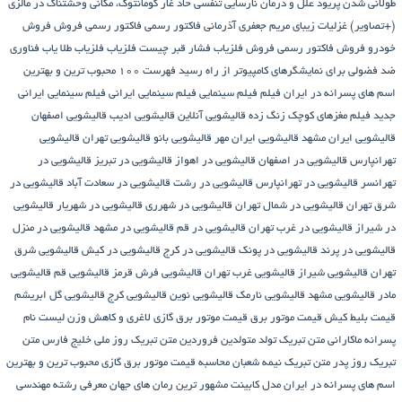
طولانی شدن پریود
علل و درمان نارسایی تنفسی حاد
غار گومانتوگ، مکانی وحشتناک در مالزی
(+تصاویر)
غزلیات زیبای مریم جعفری آذرمانی
فاکتور رسمی
فاکتور رسمی فروش
فروش
خودرو
فروش فاکتور رسمی
فروش فلزیاب
فشار قبر چیست
فلزیاب
فلزیاب طلا یاب
فناوری
ضد فضولی برای نمایشگرهای کامپیوتر از راه رسید
فهرست ۱۰۰ محبوب ترین و بهترین
اسم های پسرانه در ایران
فیلم
فیلم سینمایی
فیلم سینمایی ایرانی
فیلم سینمایی ایرانی
جدید
فیلم مغزهای کوچک زنگ زده
قالیشویی آنلاین
قالیشویی ادیب
قالیشویی اصفهان
قالیشویی ایران مشهد
قالیشویی ایران مهر
قالیشویی بانو
قالیشویی تهران
قالیشویی
تهرانپارس
قالیشویی در اصفهان
قالیشویی در اهواز
قالیشویی در تبریز
قالیشویی در
تهرانسر
قالیشویی در تهرانپارس
قالیشویی در رشت
قالیشویی در سعادت آباد
قالیشویی در
شرق تهران
قالیشویی در شمال تهران
قالیشویی در شهرری
قالیشویی در شهریار
قالیشویی
در شیراز
قالیشویی در غرب تهران
قالیشویی در قم
قالیشویی در مشهد
قالیشویی در منزل
قالیشویی در پرند
قالیشویی در پونک
قالیشویی در کرج
قالیشویی در کیش
قالیشویی شرق
تهران
قالیشویی شیراز
قالیشویی غرب تهران
قالیشویی فرش قرمز
قالیشویی قم
قالیشویی
مادر
قالیشویی مشهد
قالیشویی نارمک
قالیشویی نوین
قالیشویی کرج
قالیشویی گل ابریشم
قیمت بلیط کیش
قیمت موتور برق
قیمت موتور برق گازی
لاغری و کاهش وزن
لیست نام
پسرانه
ماکارانی
متن تبریک تولد متولدین فروردین
متن تبریک روز ملی خلیج فارس
متن
تبریک روز پدر
متن تبریک نیمه شعبان
محاسبه قیمت موتور برق گازی
محبوب ترین و بهترین
اسم های پسرانه در ایران
مدل کابینت
مشهور ترین رمان های جهان
معرفی رشته مهندسی