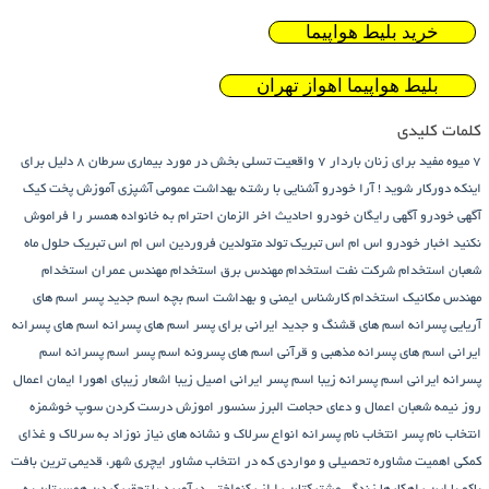
خرید بلیط هواپیما
بلیط هواپیما اهواز تهران
کلمات کلیدی
7 میوه مفید برای زنان باردار
7 واقعیت تسلی بخش در مورد بیماری سرطان
8 دلیل برای
اینکه دورکار شوید !
آرا خودرو
آشنایی با رشته بهداشت عمومی
آشپزی
آموزش پخت کیک
آگهی خودرو
آگهی رایگان خودرو
احادیث اخر الزمان
احترام به خانواده همسر را فراموش
نکنید
اخبار خودرو
اس ام اس تبریک تولد متولدین فروردین
اس ام اس تبریک حلول ماه
شعبان
استخدام شرکت نفت
استخدام مهندس برق
استخدام مهندس عمران
استخدام
مهندس مکانیک
استخدام کارشناس ایمنی و بهداشت
اسم بچه
اسم جدید پسر
اسم های
آریایی پسرانه
اسم های قشنگ و جدید ایرانی برای پسر
اسم های پسرانه
اسم های پسرانه
ایرانی
اسم های پسرانه مذهبی و قرآنی
اسم های پسرونه
اسم پسر
اسم پسرانه
اسم
پسرانه ایرانی
اسم پسرانه زیبا
اسم پسر ایرانی اصیل زیبا
اشعار زیبای اهورا ایمان
اعمال
روز نیمه شعبان
اعمال و دعای حجامت
البرز سنسور
اموزش درست کردن سوپ خوشمزه
انتخاب نام پسر
انتخاب نام پسرانه
انواع سرلاک و نشانه های نیاز نوزاد به سرلاک و غذای
کمکی
اهمیت مشاوره تحصیلی و مواردی که در انتخاب مشاور
ایچری شهر، قدیمی ترین بافت