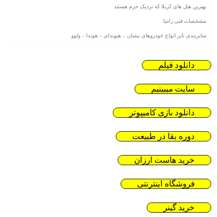
بهترین هتل های کربلا که نزدیک حرم هستند
مشخصات فنی زانتیا
سایزبندی تایر انواع خودروهای نیسان – هیوندای – هوندا – ولوو
دانلود فیلم
سایت میبینیم
دانلود بازی کامیپوتر
دوره بقا در طبیعت
خرید هاست ارزان
فروشگاه اینترنتی
خرید گینر