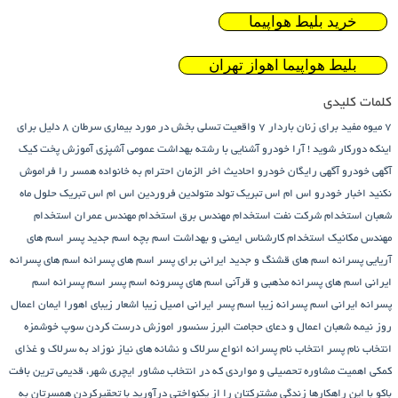
خرید بلیط هواپیما
بلیط هواپیما اهواز تهران
کلمات کلیدی
7 میوه مفید برای زنان باردار
7 واقعیت تسلی بخش در مورد بیماری سرطان
8 دلیل برای
اینکه دورکار شوید !
آرا خودرو
آشنایی با رشته بهداشت عمومی
آشپزی
آموزش پخت کیک
آگهی خودرو
آگهی رایگان خودرو
احادیث اخر الزمان
احترام به خانواده همسر را فراموش
نکنید
اخبار خودرو
اس ام اس تبریک تولد متولدین فروردین
اس ام اس تبریک حلول ماه
شعبان
استخدام شرکت نفت
استخدام مهندس برق
استخدام مهندس عمران
استخدام
مهندس مکانیک
استخدام کارشناس ایمنی و بهداشت
اسم بچه
اسم جدید پسر
اسم های
آریایی پسرانه
اسم های قشنگ و جدید ایرانی برای پسر
اسم های پسرانه
اسم های پسرانه
ایرانی
اسم های پسرانه مذهبی و قرآنی
اسم های پسرونه
اسم پسر
اسم پسرانه
اسم
پسرانه ایرانی
اسم پسرانه زیبا
اسم پسر ایرانی اصیل زیبا
اشعار زیبای اهورا ایمان
اعمال
روز نیمه شعبان
اعمال و دعای حجامت
البرز سنسور
اموزش درست کردن سوپ خوشمزه
انتخاب نام پسر
انتخاب نام پسرانه
انواع سرلاک و نشانه های نیاز نوزاد به سرلاک و غذای
کمکی
اهمیت مشاوره تحصیلی و مواردی که در انتخاب مشاور
ایچری شهر، قدیمی ترین بافت
باکو
با این راهکارها زندگی مشترکتان را از یکنواختی درآورید
با تحقیرکردن همسرتان به