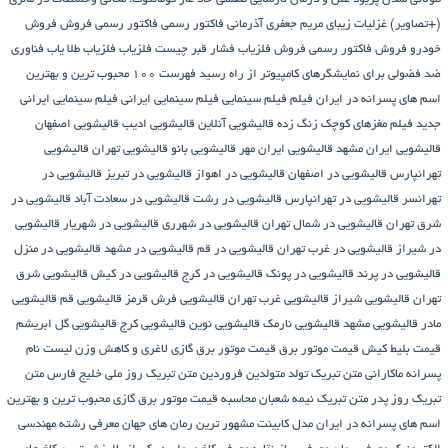
(+تصاویر)
غزلیات زیبای مریم جعفری آذرمانی
فاکتور رسمی
فاکتور رسمی فروش
فروش
خودرو
فروش فاکتور رسمی
فروش فلزیاب
فشار قبر چیست
فلزیاب
فلزیاب طلا یاب
فناوری
ضد فضولی برای نمایشگرهای کامپیوتر از راه رسید
فهرست ۱۰۰ محبوب ترین و بهترین
اسم های پسرانه در ایران
فیلم
فیلم سینمایی
فیلم سینمایی ایرانی
فیلم سینمایی ایرانی
جدید
فیلم مغزهای کوچک زنگ زده
قالیشویی آنلاین
قالیشویی ادیب
قالیشویی اصفهان
قالیشویی ایران مشهد
قالیشویی ایران مهر
قالیشویی بانو
قالیشویی تهران
قالیشویی
تهرانپارس
قالیشویی در اصفهان
قالیشویی در اهواز
قالیشویی در تبریز
قالیشویی در
تهرانسر
قالیشویی در تهرانپارس
قالیشویی در رشت
قالیشویی در سعادت آباد
قالیشویی در
شرق تهران
قالیشویی در شمال تهران
قالیشویی در شهرری
قالیشویی در شهریار
قالیشویی
در شیراز
قالیشویی در غرب تهران
قالیشویی در قم
قالیشویی در مشهد
قالیشویی در منزل
قالیشویی در پرند
قالیشویی در پونک
قالیشویی در کرج
قالیشویی در کیش
قالیشویی شرق
تهران
قالیشویی شیراز
قالیشویی غرب تهران
قالیشویی فرش قرمز
قالیشویی قم
قالیشویی
مادر
قالیشویی مشهد
قالیشویی نارمک
قالیشویی نوین
قالیشویی کرج
قالیشویی گل ابریشم
قیمت بلیط کیش
قیمت موتور برق
قیمت موتور برق گازی
لاغری و کاهش وزن
لیست نام
پسرانه
ماکارانی
متن تبریک تولد متولدین فروردین
متن تبریک روز ملی خلیج فارس
متن
تبریک روز پدر
متن تبریک نیمه شعبان
محاسبه قیمت موتور برق گازی
محبوب ترین و بهترین
اسم های پسرانه در ایران
مدل کابینت
مشهور ترین رمان های جهان
معرفی رشته مهندسی