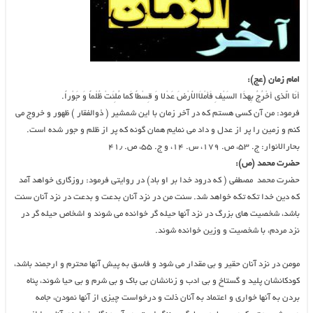
امام زمان (عج):
أنَا الَّذى أخْرُجُ بِهذَا السَیْفِ فَأمْلاَالاَْرْضَ عَدْلا وَ قِسْطاً کَما مُلِئَتْ ظُلْماً وَ جَوْراً.
فرمود: من آن کسى هستم که در آخر زمان با این شمشیر ( ذوالفقار ) ظهور و خروج مى
کنم و زمین را پر از عدل و داد مى نمایم همان گونه که پر از ظلم و جور شده است.
بحارالانوار: ج. ۵۳، ص. ۱۷۹، س. ۱۴، و ج. ۵۵، ص. ۴۱٫
حضرت محمد (ص):
حضرت محمد مصطفی ( که درود خدا بر او باد) در روایتی فرمود: روزگاری خواهد آمد
که دین خدا تکه تکه خواهد شد. سنت من در نزد آنان بدعت و بدعت در نزد آنان سنت
باشد، شخصیت های بزرگ در نزد آنها حیله گر خوانده می شوند و اشخاص حیله گر در
نزد مردم، با شخصیت و وزین خوانده شوند.
مومن در نزد آنان حقیر و بی مقدار می شود و فاسق به پیش آنها محترم و ارجمند باشد،
کودکانشان پلید و گستاخ و بی ادب و زنانشان بی باک و بی شرم و بی حیا شوند، پناه
بردن به آنها خواری و اعتماد به آنان ذلت و درخواست چیزی از آنها نمودن، جامه