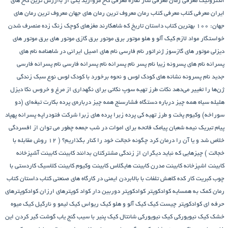
الکترونیک
معرفی رمان
معرفی ساز نقاره
معرفی کاخ مروارید یکی از باارزش ترین کاخ های
ایران
معرفی کتاب
معرفی کتاب رمان
معروف ترین رمان های جهان
معروف ترین رمان های
جهان: ۱۰۰ بهترین کتاب داستان تاریخ که شاهکارند
مغزهای کوچک زنگ زده
منصرف شدن
خواستگار
مواد لازم کیک آلو و هلو
موتور برق
موتور برق گازی
موتور های برق
موتور های
دیزلی
موتور های گازسوز ژنراتور
نام فارسی
نام های اصیل ایرانی در شاهنامه
نام های
پسرانه
نام های پسرونه زیبا
نام پسر
نام پسرانه
نام پسرانه فارسی
نام پسرانه فارسی
جدید
نام پسرونه
نشانه های کودک لوس و نحوه برخورد با کودک لوس
نوع سبک زندگی
ژن‌ها را تغییر می‌دهد
نکات طرز تهیه سوپ
نکاتی برای نگهداری از مرغ و خروس
نکا دیزل
هلیله سیاه
همه چیز درباره دستگاه فشارسنج
همه چیز درباره‌ی پرده بکارت تیغه‌ای (دو
سوراخه)
وکیوم
پخت و طرز تهیه کی
پرده زبرا
پرده های زبرا شرکت فتودراپه
پسرانه
پهپاد
پیام تبریک نیمه شعبان
پیامک فاتحه برای اموات در شب جمعه
چطور می توان از افسردگی
خلاص شد و یا آن را درمان کرد
چگونه خجالت خود را کنار بگذاریم؟ ( 12 روش مقابله با
خجالت )
چیزهایی که نباید دیگران از زندگی مشترکتان بدانند
کابینت
کابینت آشپزخانه
کابینت اشپزخانه
کابینت مدرن
کابینت هایگلاس
کابینت وکیوم
کابینت کلاسیک
کاردستی با
چوب کبریت
کار کده
کاهش تلفات با بالابردن ایمنی در کارگاه های صنعتی
کتاب داستان
کتاب
رمان
کمک به همسایه
کوادکوپتر
کوادکوپتر دوربین دار
کواد کوپترهای ارزان
کوادکوپترهای
حرفه ای
کوادکوپتر چیست
کیک
کیک آلو و هلو
کیک ریواس
کیک لیمو و نارگیل
کیک میوه
خشک
کیک نیویورکی
کیک نیویورکی شانتال
کیک پنیر با سیب
گنج‌ یاب
گوشت
گیر کردن این