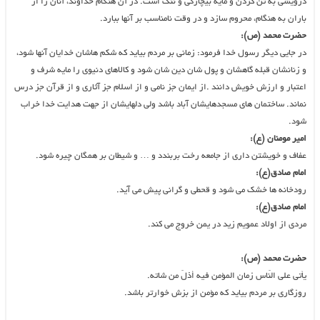
درویشی به تن کردن و مایه بیچارگی و ننگ است. در آن هنگام خداوند، آنان را از
باران به هنگام، محروم سازد و در وقت نامناسب بر آنها ببارد.
حضرت محمد (ص):
در جایی دیگر رسول خدا فرمود: زمانی بر مردم بیاید که شکم هاشان خدایان آنها شود،
و زنانشان قبله گاهشان و پول شان دین شان شود و کالاهای دنیوی را مایه شرف و
اعتبار و ارزش خویش دانند .از ایمان جز نامی و از اسلام جز آثاری و از قرآن جز درس
نماند. ساختمان های مسجدهایشان آباد باشد ولی دلهایشان از جهت هدایت خدا خراب
شود.
امیر مومنان (ع):
عفاف و خویشتن داری از جامعه رخت بربندد و … و شیطان بر همگان چیره شود.
امام صادق(ع):
رودخانه ها خشک می شود و قحطی و گرانی پیش می آید.
امام صادق(ع):
مردی از اولاد عمویم زید در یمن خروج می کند.
حضرت محمد (ص):
یأتی على النّاس زمان المؤمن فیه أذلّ من شاته.
روزگارى بر مردم بیاید که مؤمن از بزش خوارتر باشد.