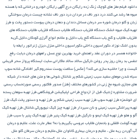
دانلود فیلم مغز های کوچک زنگ زده رایگان
درج آگهی رایگان خودرو
درختانی که با هسته
میوه ها رشد می کنند
درد دور ناف در مردان
درد دور ناف نشانه چیست
درمان سوختگی
زبان و گلو
درمان شوره سر
درمان مسائل دندان و دهان
درمان یبوست
دستور پخت و طرز
تهیه کیک میوه خشک
دستگاه فلزیاب
دستگاه‌ طلایاب
دستگاه‌ فلزیاب طلایاب
دستگاه‌ های
فلزیاب طلایاب و گنج‌ یاب
دستگاه‌ گنج‌ یاب
دلایل و علائم انواع آلرژی کودکان
دلایل گریه
بدون اشک نوزاد
دکوراسیون داخلی
دکوراسیون داخلی منزل
دیزل ژنراتور
رابطه با
خانواده همسر در دوران عقد
راهنمای خرید بهترین نوع عسل
راههای درمان دیابت
رفع
تنفس بد
رمان
روز پدر
روغن نارگیل
سالاد
سالاد ماکارانی
سایت ایستگاه پرواز
سحر قریشی
کیست و چرا حاشیه سازی می کند؟ (عکس)
سلامت پوست
سندروم گیر افتادگی شانه
سوپ
سیاه شدن موهای سفید
سیب زمینی شکم پر
شانتال
شوخی ها و متن های خنده دار شبکه
های مجازی
شیوه مخ زنی در کشورهای مختلف (طنز)
صدور فاکتور رسمی
صورتحساب رسمی
ضرورت مشاوره ژنتیک قبل از ازدواج
طراحی اپلیکیشن فروشگاهی
طرز تهیه سوهان پسته
ای خوشمزه
طرز تهیه سوپ
طرز تهیه سیب زمینی شکم پر
طرز تهیه و دستور پخت کیک
طرز
تهیه پیراشكی سيب زمينی و نان سیردار
طرز تهیه چیز کیک نیویورکی شانتال
طرز تهیه کیک
آلو و هلو
طرز تهیه کیک لیمو و نارگیل
طرز تهیه کیک پنیر
طرز تهیه کیک پنیر با سیب
طرز
تهیه گوشت قلقلی و بادمجان
طلایاب
عروسی بگیریم یا نه؟
عطار مارت
علت، علایم و درمان
آب آوردن ریه
علل ، علایم و درمان بیماری کاناوان
علل،علایم و درمان سرطان گلو
علل
طولانی شدن پریود
علل و درمان نارسایی تنفسی حاد
غار گومانتوگ، مکانی وحشتناک در مالزی