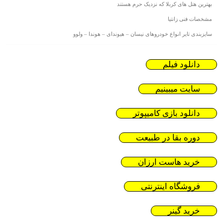
بهترین هتل های کربلا که نزدیک حرم هستند
مشخصات فنی زانتیا
سایزبندی تایر انواع خودروهای نیسان – هیوندای – هوندا – ولوو
دانلود فیلم
سایت میبینیم
دانلود بازی کامیپوتر
دوره بقا در طبیعت
خرید هاست ارزان
فروشگاه اینترنتی
خرید گینر