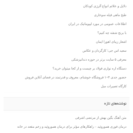
دلایل و علائم انواع آلرژی کودکان
طبخ ماهی فیله سوخاری
اطلاعات عمومی در مورد لیپوماتیک در ایران
با برنج شفته چه کنیم؟
اشعار زیبای اهورا ایمان
سعید اس جی؛ کارگردان و عکاس
معرفی ۵ سایت برتر در حوزه دندانپزشکی
دستگاه اره نواری فولاد بر چیست و از کجا میتوان خرید؟
حضور جدی ۴+۱ فروشگاه خوشنام، معروف و قدرتمند در فضای آنلاین فروش
کارگاه تعمیرات مبل
نوشته‌های تازه
متن آهنگ بگین بهش از مرتضی اشرفی
درمان فوری هموروئید – راهکارهای مؤثر برای درمان هموروئید و زخم مقعد در خانه