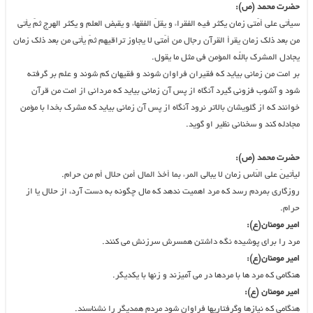
حضرت محمد (ص):
سیأتی على أمّتی زمان یکثر فیه الفقراء و یقلّ الفقهاء و یقبض العلم و یکثر الهرج ثمّ یأتی
من بعد ذلک زمان یقرأ القرآن رجال من أمّتی لا یجاوز تراقیهم ثمّ یأتی من بعد ذلک زمان
یجادل المشرک باللَّه المؤمن فی مثل ما یقول.
بر امت من زمانى بیاید که فقیران فراوان شوند و فقیهان کم شوند و علم بر گرفته
شود و آشوب فزونى گیرد آنگاه از پس آن زمانى بیاید که مردانى از امت من قرآن
خوانند که از گلویشان بالاتر نرود آنگاه از پس آن زمانى بیاید که مشرک بخدا با مؤمن
مجادله کند و سخنانى نظیر او گوید.
حضرت محمد (ص):
لیأتینّ علی النّاس زمان لا یبالى المرء بما أخذ المال أمن حلال أم من حرام.
روزگارى بمردم رسد که مرد اهمیت ندهد که مال چگونه به دست آرد، از حلال یا از
حرام.
امیر مومنان(ع):
مرد را برای پوشیده نگه داشتن همسرش سرزنش می کنند.
امیر مومنان(ع):
هنگامی که مرد ها با مردها در می آمیزند و زنها با یکدیگر.
امیر مومنان (ع):
هنگامی که نیازها وگرفتاریها فراوان شود مردم همدیگر را نشناسند.