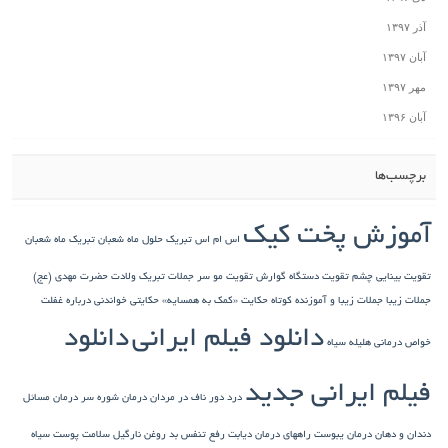
آذر ۱۳۹۷
آبان ۱۳۹۷
مهر ۱۳۹۷
آبان ۱۳۹۶
برچسب‌ها
آموزش پخت کیک
اس ام اس تبریک حلول ماه شعبان
تبریک ماه شعبان
تقویت بینایی چشم
تقویت دستگاه گوارش
تقویت مو سر
جملات تبریک ولادت حضرت مهدی (عج)
جملات زیبا
جملات زیبا و آموزنده کوتاه
حکایت «کمک به همسایه»
حکایتی خواندنی درباره غفلت
دانلود فیلم ایرانی
دانلود
خواص درمانی هلیله سیاه
فیلم ایرانی جدید
درد دور ناف در مردان
درمان شوره سر
درمان مسائل
دندان و دهان
درمان یبوست
راههای درمان دیابت
رفع تنفس بد
روغن نارگیل
سلامت پوست
سیاه