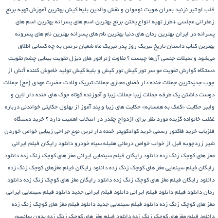
قلب او تیر نزنید
بحران هویت نوجوان و نقش والدین
بلیط کیش
بهترین آموزش تهیه برنج
زعفرانی مجلسی +طرز تهیه انواع پختن برنج
بهترین اسم های پسرانه
بهترین اسم های
پسرانه در ایران
بهترین رمان های دنیا
بهترین نام های پسرانه
بهترین نام های پسرونه
بهترین کتاب داستان تاریخ
تبریک روز پدر
تبریک ماه شعبان
ترنس به چه کسانی اطلاق
می‌شود و تمیلات جنسی آن‌ها چیست ؟
تفاوت ژنراتور های دیزل
تقویت بینایی چشم
تقویت
دستگاه گوارش
تقویت مو سر
تور کیش
تور کیش و بلیط کیش
تولید خاموش کننده آتش از
چوب
جدیدترین جملات خنده دار فضای مجازی
جملات تبریک ولادت حضرت مهدی (عج)
جملات
دوست داشتن یک طرفه
جملات زیبا
جملات زیبا و آموزنده کوتاه
جوک های خنده دار لاین و
وایبر
حکایت «کمک به همسایه»
حکایت های زیبا و پند آموز از بهلول
حکایتی خواندنی درباره
غفلت
خانواده گزینه مورد نظر برای ازدواج چقدر در انتخاب اهمیت دارد ؟
خرید دستگاه
فلزیاب
خرید فاکتور رسمی
خرید کوادکوپتر
خنده دار ترین نوع جراحی زیبایی
خواص خوردن
شیر زردچوبه قبل از خواب
خواص درمانی هلیله سیاه
خودرو
دانلود رایگان فیلم ایرانی
مغز های کوچک زنگ زده
دانلود رایگان فیلم سینمایی ایرانی مغز های کوچک زنگ زده
دانلود
رایگان فیلم سینمایی مغز های کوچک زنگ زده
دانلود رایگان فیلم مغزهای کوچک زنگ زده
دانلود رایگان فیلم مغز های کوچک زنگ زده
دانلود رایگان مغز های کوچک زنگ زده
دانلود
رمان
دانلود فیلم
دانلود فیلم ایرانی
دانلود فیلم ایرانی جدید
دانلود فیلم سینمایی ایرانی
مغز های کوچک زنگ زده
دانلود فیلم سینمایی جدید
دانلود فیلم مغز های کوچک زنگ زده
دانلود فیلم مغزهای کوچک زنگ زده
دانلود فیلم مغز های کوچک زنگ زده بدون سانسور