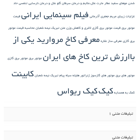
شدن موهای سفید
عطار مارت
علل،علایم و درمان سرطان گلو
علل و درمان نارسایی تنفسی حاد
فیلم سینمایی ایرانی
غزلیات زیبای مریم جعفری آذرمانی
قیمت
موتور برق
قیمت موتور برق گازی
لاغری و کاهش وزن
متن تبریک نیمه شعبان
محاسبه قیمت موتور
معرفی کاخ مروارید یکی از
برق گازی
معرفی ساز نقاره
باارزش ترین کاخ های ایران
موتور برق
موتور برق گازی
کابینت
موتور های برق
موتور های گازسوز ژنراتور
هلیله سیاه
پیام تبریک نیمه شعبان
کیک
کیک ریواس
کمک به همسایه
تبلیغات متنی 1
تبلیغات متنی