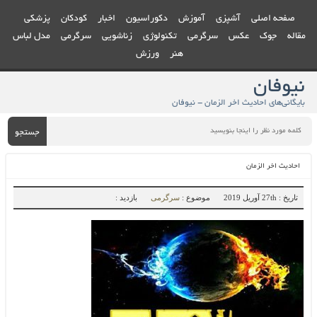
صفحه اصلی
آشپزی
آموزش
دکوراسیون
اخبار
کودکان
پزشکی
مقاله
جوک
عکس
سرگرمی
تکنولوژی
زناشویی
سرگرمی
مدل لباس
هنر
ورزش
نیوفان
بایگانی‌های احادیث اخر الزمان - نیوفان
جستجو
احادیث اخر الزمان
تاریخ : 27th آوریل 2019
موضوع :
سرگرمی
بازدید :