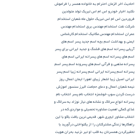
احادیث اخر الزمان
احترام به خانواده همسر را فراموش
نکنید
اخبار خودرو
اس ام اس تبریک تولد متولدین
فروردین
اس ام اس تبریک حلول ماه شعبان
استخدام
شرکت نفت
استخدام مهندس برق
استخدام مهندس
عمران
استخدام مهندس مکانیک
استخدام کارشناس
ایمنی و بهداشت
اسم بچه
اسم جدید پسر
اسم های
آریایی پسرانه
اسم های قشنگ و جدید ایرانی برای پسر
اسم های پسرانه
اسم های پسرانه ایرانی
اسم های
پسرانه مذهبی و قرآنی
اسم های پسرونه
اسم پسر
اسم
پسرانه
اسم پسرانه ایرانی
اسم پسرانه زیبا
اسم پسر
ایرانی اصیل زیبا
اشعار زیبای اهورا ایمان
اعمال روز
نیمه شعبان
اعمال و دعای حجامت
البرز سنسور
اموزش
درست کردن سوپ خوشمزه
انتخاب نام پسر
انتخاب نام
پسرانه
انواع سرلاک و نشانه های نیاز نوزاد به سرلاک و
غذای کمکی
اهمیت مشاوره تحصیلی و مواردی که در
انتخاب مشاور
ایچری شهر، قدیمی ترین بافت باکو
با این
راهکارها زندگی مشترکتان را از یکنواختی درآورید
با
تحقیرکردن همسرتان به قلب او تیر نزنید
بحران هویت