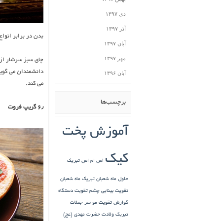
دی ۱۳۹۷
آذر ۱۳۹۷
بدن در برابر انوا
آبان ۱۳۹۷
مهر ۱۳۹۷
چای سبز سرشار از 
دانشمندان می گوین
آبان ۱۳۹۶
می کند.
برچسب‌ها
۶٫ گریپ فروت
آموزش پخت
کیک
اس ام اس تبریک
حلول ماه شعبان
تبریک ماه شعبان
تقویت بینایی چشم
تقویت دستگاه
گوارش
تقویت مو سر
جملات
تبریک ولادت حضرت مهدی (عج)