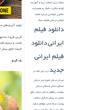
جملات زیبا
جملات زیبا و آموزنده
کوتاه
حکایت «کمک به همسایه»
حکایتی خواندنی درباره غفلت
خواص درمانی هلیله سیاه
تولید آنزیم های س
دانلود فیلم
ایرانی
دانلود
کشت و ترمیم بافت 
فروت حاوی بیش از ۷۰ میلی گرم گلوتاتیون است که به کبد در تولید آنزیم های سم زدایی کم
فیلم ایرانی
۵- گردو
جدید
درد دور ناف در
مردان
درمان شوره سر
درمان
مسائل دندان و دهان
درمان
یبوست
راههای درمان دیابت
رفع
تنفس بد
روغن نارگیل
سلامت
پوست
سیاه شدن موهای سفید
عطار مارت
علل،علایم و درمان