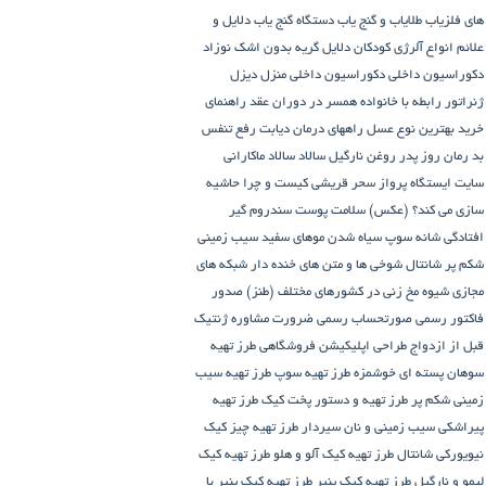
های فلزیاب طلایاب و گنج‌ یاب
دستگاه‌ گنج‌ یاب
دلایل و
علائم انواع آلرژی کودکان
دلایل گریه بدون اشک نوزاد
دکوراسیون داخلی
دکوراسیون داخلی منزل
دیزل
ژنراتور
رابطه با خانواده همسر در دوران عقد
راهنمای
خرید بهترین نوع عسل
راههای درمان دیابت
رفع تنفس
بد
رمان
روز پدر
روغن نارگیل
سالاد
سالاد ماکارانی
سایت ایستگاه پرواز
سحر قریشی کیست و چرا حاشیه
سازی می کند؟ (عکس)
سلامت پوست
سندروم گیر
افتادگی شانه
سوپ
سیاه شدن موهای سفید
سیب زمینی
شکم پر
شانتال
شوخی ها و متن های خنده دار شبکه های
مجازی
شیوه مخ زنی در کشورهای مختلف (طنز)
صدور
فاکتور رسمی
صورتحساب رسمی
ضرورت مشاوره ژنتیک
قبل از ازدواج
طراحی اپلیکیشن فروشگاهی
طرز تهیه
سوهان پسته ای خوشمزه
طرز تهیه سوپ
طرز تهیه سیب
زمینی شکم پر
طرز تهیه و دستور پخت کیک
طرز تهیه
پیراشكی سيب زمينی و نان سیردار
طرز تهیه چیز کیک
نیویورکی شانتال
طرز تهیه کیک آلو و هلو
طرز تهیه کیک
لیمو و نارگیل
طرز تهیه کیک پنیر
طرز تهیه کیک پنیر با