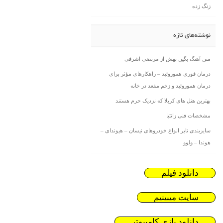
زنگ زده
نوشته‌های تازه
متن آهنگ بگین بهش از مرتضی اشرفی
درمان فوری هموروئید – راهکارهای مؤثر برای
درمان هموروئید و زخم مقعد در خانه
بهترین هتل های کربلا که نزدیک حرم هستند
مشخصات فنی زانتیا
سایزبندی تایر انواع خودروهای نیسان – هیوندای –
هوندا – ولوو
دانلود فیلم
سایت میبینیم
دانلود بازی کامیپوتر