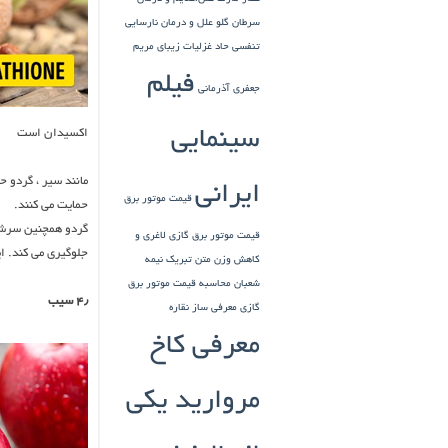
سرطان گلو
علل و درمان نارسایی
تنفسی حاد
غزلیات زیبای مریم
فیلم
جعفری آذرمانی
سینمایی
اکسیدان است
ایرانی
قیمت موتور برق
حمایت می کنند.
گردو همچنین سرشار
قیمت موتور برق گازی
لاغری و
جلوگیری می کند. ا
کاهش وزن
متن تبریک نیمه
شعبان
محاسبه قیمت موتور برق
۴٫ سیب
گازی
معرفی ساز نقاره
معرفی کاخ
مروارید یکی