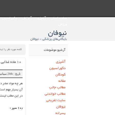
صفحه اصلی
آشپزی
آموزش
دکوراسیون
ورزش
نیوفان
بایگانی‌های پزشکی - نیوفان
آرشیو موضوعات
آشپزی
۱۰ ماده غذایی که مراقبت از کبد شما را بر عهده خواهند داشت
دکوراسیون
تاریخ : 24th سپتامبر 2019
کودکان
مقاله
هر چه مواد مضر در
مطالب جالب
آن بسیار مهم است
مطالب خواندنی
در این مطلب لیستی
سایت تفریحی
نیوفان
۱۰٫ سیر :
پسرانه