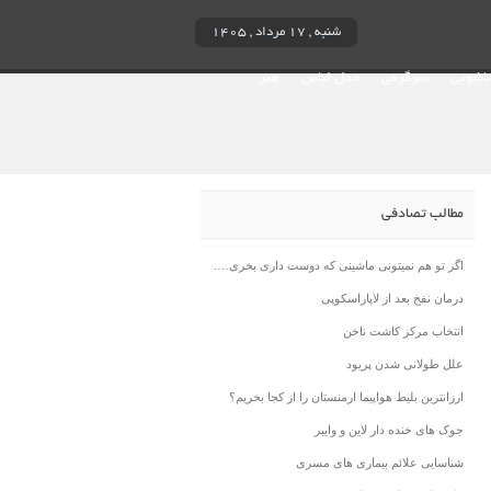
شنبه , ۱۷ مرداد , ۱۴۰۵
ناشویی
سرگرمی
مدل لباس
هنر
مطالب تصادفی
اگر تو هم نمیتونی ماشینی که دوست داری بخری….
درمان نفخ بعد از لاپاراسکوپی
انتخاب مرکز کاشت ناخن
علل طولانی شدن پریود
ارزانترین بلیط هواپیما ارمنستان را از کجا بخریم؟
جوک های خنده دار لاین و وایبر
شناسایی علائم بیماری های مسری