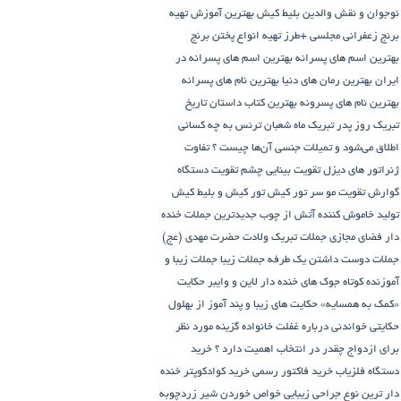
نوجوان و نقش والدین
بلیط کیش
بهترین آموزش تهیه
برنج زعفرانی مجلسی +طرز تهیه انواع پختن برنج
بهترین اسم های پسرانه
بهترین اسم های پسرانه در
ایران
بهترین رمان های دنیا
بهترین نام های پسرانه
بهترین نام های پسرونه
بهترین کتاب داستان تاریخ
تبریک روز پدر
تبریک ماه شعبان
ترنس به چه کسانی
اطلاق می‌شود و تمیلات جنسی آن‌ها چیست ؟
تفاوت
ژنراتور های دیزل
تقویت بینایی چشم
تقویت دستگاه
گوارش
تقویت مو سر
تور کیش
تور کیش و بلیط کیش
تولید خاموش کننده آتش از چوب
جدیدترین جملات خنده
دار فضای مجازی
جملات تبریک ولادت حضرت مهدی (عج)
جملات دوست داشتن یک طرفه
جملات زیبا
جملات زیبا و
آموزنده کوتاه
جوک های خنده دار لاین و وایبر
حکایت
«کمک به همسایه»
حکایت های زیبا و پند آموز از بهلول
حکایتی خواندنی درباره غفلت
خانواده گزینه مورد نظر
برای ازدواج چقدر در انتخاب اهمیت دارد ؟
خرید
دستگاه فلزیاب
خرید فاکتور رسمی
خرید کوادکوپتر
خنده
دار ترین نوع جراحی زیبایی
خواص خوردن شیر زردچوبه