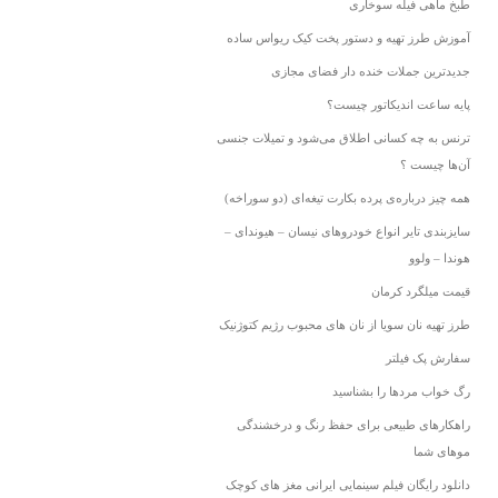
طبخ ماهی فیله سوخاری
آموزش طرز تهیه و دستور پخت کیک ریواس ساده
جدیدترین جملات خنده دار فضای مجازی
پایه ساعت اندیکاتور چیست؟
ترنس به چه کسانی اطلاق می‌شود و تمیلات جنسی
آن‌ها چیست ؟
همه چیز درباره‌ی پرده بکارت تیغه‌ای (دو سوراخه)
سایزبندی تایر انواع خودروهای نیسان – هیوندای –
هوندا – ولوو
قیمت میلگرد کرمان
طرز تهیه نان سویا از نان های محبوب رژیم کتوژنیک
سفارش پک فیلتر
رگ خواب مردها را بشناسید
راهکارهای طبیعی برای حفظ رنگ و درخشندگی
موهای شما
دانلود رایگان فیلم سینمایی ایرانی مغز های کوچک