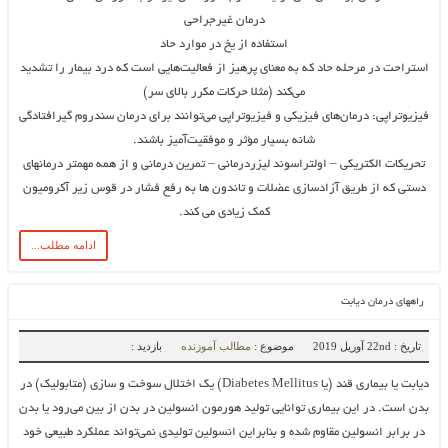
درمان غیرجراحی
استفاده از یخ در موارد حاد
استراحت در مرحله حاد که به معنای پرهیز از فعالیت‌هایی است که درد بیمار را تشدید
می‌کند (مثلا حرکات مکرر بالای سر)
فیزیوتراپی: درمان‌های فیزیکی و فیزیوتراپی می‌توانند برای درمان سندروم گیرافتادگی
شانه بسیار مؤثر و موفقیت‌آمیز باشند.
تحریکات الکتریکی – اولتراسوند لیزردرمانی – تمرین درمانی و از همه مهمتر درمانهای
دستی که از طریق آزادسازی عضلات و تاندون ها به رفع فشار در قوس زیر آکرومیون
کمک زیادی می کند.
ادامه مطلب...
راههای درمان دیابت
تاریخ : 22nd آوریل 2019
موضوع :
مطالب آموزنده
بازدید :
دیابت یا بیماری قند (یا Diabetes Mellitus) یک اختلال سوخت و سازی (متابولیک) در
بدن است. در این بیماری توانایی تولید هورمون انسولین در بدن از بین می‌رود یا بدن
در برابر انسولین مقاوم شده و بنابراین انسولین تولیدی نمی‌تواند عملکرد طبیعی خود