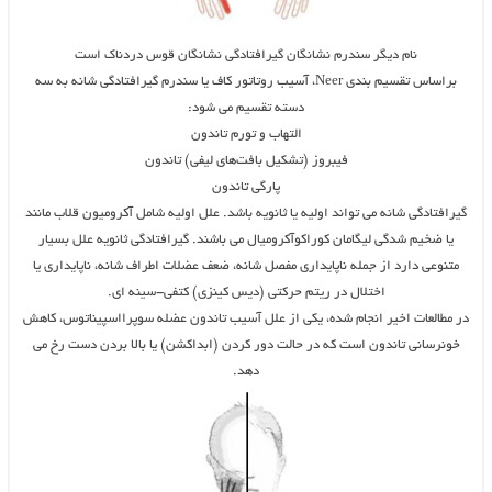
نام دیگر سندرم نشانگان گیرافتادگی نشانگان قوس دردناک است
براساس تقسیم بندی Neer، آسیب روتاتور کاف یا سندرم گیرافتادگی شانه به سه
دسته تقسیم می شود:
التهاب و تورم تاندون
فیبروز (تشکیل بافت‌های لیفی) تاندون
پارگی تاندون
گیرافتادگی شانه می تواند اولیه یا ثانویه باشد. علل اولیه شامل آکرومیون قلاب مانند
یا ضخیم شدگی لیگامان کوراکوآکرومیال می باشند. گیرافتادگی ثانویه علل بسیار
متنوعی دارد از جمله ناپایداری مفصل شانه، ضعف عضلات اطراف شانه، ناپایداری یا
اختلال در ریتم حرکتی (دیس کینزی) کتفی-سینه ای.
در مطالعات اخیر انجام شده، یکی از علل آسیب تاندون عضله سوپرااسپیناتوس، کاهش
خونرسانی تاندون است که در حالت دور کردن (ابداکشن) یا بالا بردن دست رخ می
دهد.