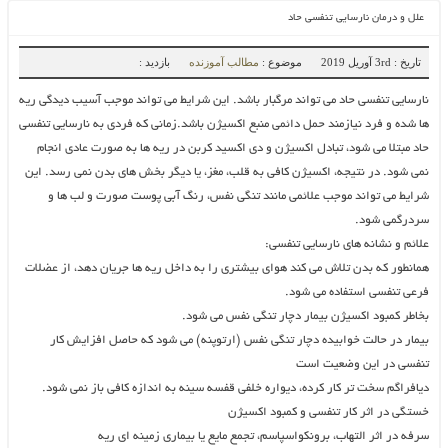
علل و درمان نارسایی تنفسی حاد
تاریخ : 3rd آوریل 2019
موضوع :
مطالب آموزنده
بازدید :
نارسایی تنفسی حاد می تواند مرگبار باشد. این شرایط می تواند موجب آسیب دیدگی ریه
ها شده و فرد نیازمند حمل دائمی منبع اکسیژن باشد.زمانی که فردی به نارسایی تنفسی
حاد مبتلا می شود، تبادل اکسیژن و دی اکسید کربن در ریه ها به صورت عادی انجام
نمی شود. در نتیجه، اکسیژن کافی به قلب، مغز، یا دیگر بخش های بدن نمی رسد. این
شرایط می تواند موجب علائمی مانند تنگی نفس، رنگ آبی پوست صورت و لب ها و
سردرگمی شود.
علائم و نشانه های نارسایی تنفسی:
همانطور که بدن تلاش می کند هوای بیشتری را به داخل ریه ها جریان دهد، از عضلات
فرعی تنفسی استفاده می شود.
بخاطر کمبود اکسیژن بیمار دچار تنگی نفس می شود.
بیمار در حالت خوابیده دچار تنگی نفس (ارتوپنه) می شود که حاصل افزایش کار
تنفسی در این وضعیت است
دیافراگم سخت تر کار کرده، دیواره خلفی قفسه سینه به اندازه کافی باز نمی شود.
خستگی در اثر کار تنفسی و کمبود اکسیژن
سرفه در اثر التهاب، برونکواسپاسم، تجمع مایع یا بیماری زمینه ای ریه