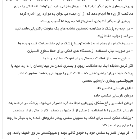
و برخی بیماری های دیگر مرتبط با مسیرهای هوایی، فرد می تواند اقداماتی را برای
محافظت از ریه ها انجام دهد که از آن جمله می توان به موارد زیر اشاره کرد:
– پرهیز از سیگار کشیدن، که می تواند به ریه ها آسیب برساند
– مراجعه به پزشک با مشاهده نخستین نشانه های یک عفونت باکتریایی مانند تب،
سرفه، و تولید مخاط زیاد
– مصرف تمام داروهای تجویز شده توسط پزشک برای حفظ سلامت قلب و ریه ها
– در صورت نیاز، استفاده از دستگاه های کمکی برای حفظ سطوح اکسیژن
– سطوح مناسب از فعالیت جسمانی برای تقویت عملکرد ریه ها
اگر فردی سابقه ابتلا به مشکلات ریوی و بستری شدن در بیمارستان را دارد، باید با
پزشک خود درباره راهبردهایی که سلامت کلی را بهبود می بخشند، مشورت کند.
هیپوکسمی, بیماری نارسایی تنفسی,
دلایل نارسایی تنفسی حاد
درمان نارسایی تنفسی حاد:
درمان اغلب بر رفع مشکل زیربنایی مبتلا به فرد متمرکز می‌شود. پزشک در مرحله بعد
نارسایی تنفسی را با استفاده از طیفی از گزینه‎ها در دستور کار درمانی قرار می‎دهد.
• پزشک ممکن است برای کمک به تسهیل تنفس بیمار داروهای ضد درد یا دیگر داروها
را برای وی تجویز کند.
• اگر بیمار قادر به تنفس خود به خودی کافی بوده و هیپوکسمی در وی خفیف باشد، وی