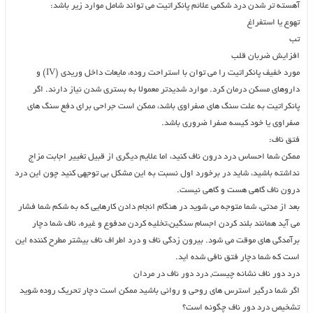
آهسته تر شدن درد شکمی علائم پانکراتیت می تواند شامل موارد زیر باشد:
تهوع یا استفراغ
تب
افزایش ضربان قلب
مورد خفیف پانکراتیت را می توان با استراحت روده، مایعات داخل وریدی (IV) و
داروهای مسکن درمان کرد. موارد شدیدتر معمولا به بستری شدن نیاز دارند. اگر
پانکراتیت به علت سنگ های صفراوی باشد، ممکن است جراحی برای دفع سنگ های
صفراوی یا خود کیسه صفرا ضروری باشد.
فتق ناف:
ممکن شما احساس درد درون ناف کنید، اما علایم دیگری از قبیل تغییر اجابت مزاج
نداشته باشید، شاید در برخورد اول نسبت به این مشکل بی توجهی کنید چون این درد
درون ناف گاهی هست و گاهی نیست.
بعد از مدتی، شما متوجه می شوید در هنگام انجام دادن کارهایی که به شکم شما فشار
می آید همانند بلند کردن اجسام سنگین،تخلیه کردن مدفوع و غیره، ناف شما دچار
برآمدگی های موقت می شود. بیرون زدگی ناف و درد اطراف ناف بیشتر مطرح کننده این
است که شما دچار فتق نافی شده اید.
درد دور ناف نشانه چیست, درد دور ناف در مردان
اگر شما درگیر استرس های روحی و روانی باشید ممکن است دچار تحریک روده شوید
تشخیص درد دور ناف چگونه است؟