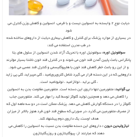
دیابت نوع ۲ وابسته به انسولین نیست و با قرص، انسولین و کاهش وزن کنترل می
شود
در بسیاری از موارد پزشک برای کنترل و کاهش بیماری دیابت از داروهای ساخته شده
در طب مدرن استفاده می کند:
سولفونیل اوره:
سولفونیل اوره با تحریک آزاد شدن انسولین از سلول های بتا
پانکراس باعث پایین آمدن قند خون می شوند و در کنترل قند خون ناشتا بسیار مؤثرند
و از این رو باعث خطر کاهش قند خون یا هایپوگلیسمی و کنترل قند عصبی می شود.
داروهایی که در این دسته قرار می گیرد شامل کلروپروپامید ، گلی مپیراید، گلی پی زاید
، گلی براید ، تولازامید ، تولبوتامید است.
بی گوانید:
متفورمین تنها داروی این دسته است. متفورمین مقاومت بدن به انسولین
را کاهش می دهد و همچنین تولید گلوکز توسط کبد را مهار می کند. متفورمین جذب
گلوکز را در دستگاه گوارش کاهش می دهد. پزشک ممکن است در دو سه ماهه اول که
از مصرف متفورمین می گذرد، در صورتی که سطوح قند خون فرد هنوز بالاتر از میزان
هدف اوست، یک داروی دوم پیشنهاد کند.
تیازولیدین دیون :
داروهای این دسته مقاومت بدن نسبت به انسولین را کاهش می
دهند که عبارتند از: پیوگلیتازون و روزیگلیتازون