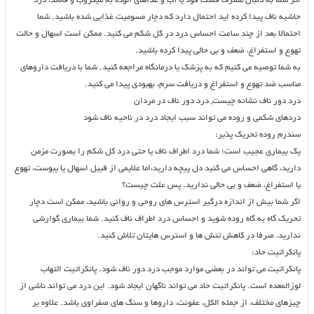
اگر شما به دنبال مصرف فست فود یا آب و غذاهای آلوده به میکروب و فاسد، درد
حاشیه ناف پیدا کرده اید احتمال دارد که دچار مسومیت غذایی شده باشید. شما
احتمالا بعد از چند ساعت احساس درد در کل شکم می کنید. ممکن است اسهال و حالت
تهوع و استفراغ، ضعف و بی حالی پیدا کرده باشید.
به شما توصیه می کنیم که به پزشک یا درمانگاه مراجعه کنید. شما با دریافت داروهای
مناسب ضد تهوع و استفراغ و دریافت سرم، بهبودی پیدا می کنید.
درد دور ناف نشانه چیست, درد دور ناف در مردان
دردهای شکمی و روده می تواند سبب ایجاد درد در ناحیه ناف شود
سندرم روده تحریک پذیر:
یک بیماری عجیب است؛ شما درد اطراف ناف یا حتی درد کل شکم را بصورت مزمن
دارید، گاهی احساس می کنید دل پیچه دارید،اما علایمی از قبیل اسهال یا یبوست، تهوع
یا استفراغ، ضعف و بی حالی ندارید. پس علت چیست؟
اگر شما بیش از اندازه درگیر استرس های روحی و روانی باشید، ممکن است دچار
تحریک گاه به گاه روده شوید و احساس درد اطراف ناف کنید. شما بیماری گوارشی
ندارید، صرفا در کاهش تنش ها و استرس هایتان تلاش کنید.
پانکراتیت حاد:
پانکراتیت می تواند در بعضی موارد موجب درد دور ناف شود. پانکراتیت التهاب
لوزالمعده است. پانکراتیت حاد می تواند ناگهان ایجاد شود. این درد می تواند ناشی از
چیزهای مختلف، از جمله الکل، عفونت، داروها و سنگ های صفراوی باشد. علاوه بر