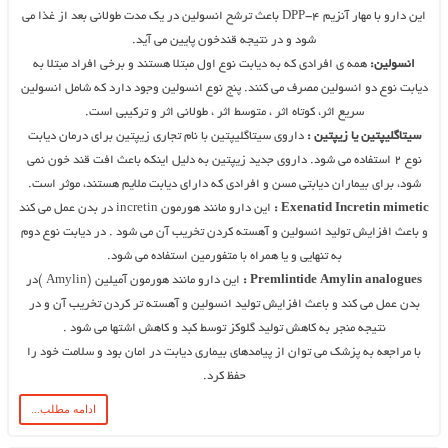
این دارو با مهار آنزیم ۴-DPP باعث ترشح انسولین در یک مدت طولانی بعد از غذا می
شود و در نتیجه قندخون پایین می آید.
انسولین:
همه ی افرادی که به دیابت نوع اول مبتلا هستند و برخی افراد مبتلا به
دیابت نوع دو انسولین مصرف می کنند. پنج نوع انسولین وجود دارد که شامل انسولین
سریع اثر، کوتاه اثر ، متوسط اثر ، طولانی اثر و ترکیبی است.
سیتاگلیپتین یا زیپتین :
داروی سیتاگلیپتین با نام تجاری زیپتین برای درمان دیابت
نوع ۲ استفاده می شود. داروی جدید زیپتین به دلیل اینکه باعث افت قند خون نمی
شود، برای بیماران دیابتی مسن و افرادی که دارای دیابت ملایم هستند، موثر است.
Exenatid Incretin mimetic :
این دارو مانند هورمون incretin در بدن عمل می کند
و باعث افزایش تولید انسولین و آهسته کردن تخریب آن می شود . در دیابت نوع دوم
به تنهایی و یا همراه با متفورمین استفاده می شود.
Premlintide Amylin analogues :
این دارو مانند هورمون آمیلین (Amylin )در
بدن عمل می کند و باعث افزایش تولید انسولین و آهسته تر کردن تخریب آن و در
نتیجه منجر به کاهش تولید گلوکز توسط کبد و کاهش اشتها می شود .
با مراجعه به پزشک می توان از پیامدهای بیماری دیابت در امان بود و سلامت خود را
حفظ کرد.
ادامه مطلب...