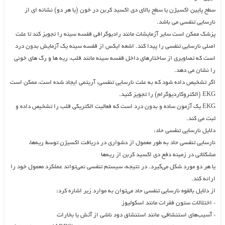
سطح پایین اکسیژن یا سطح بالای دی اکسید کربن در خون (یا هر دو) نشانه ای از
نارسایی تنفسی می باشد.
پزشک ممکن است سایر آزمایشات مانند رادیوگرافی قفسه سینه را تجویز کند تا علت
اصلی نارسایی تنفسی را پیدا کند. اشعه ایکس از قفسه سینه یک آزمایش بدون درد
است که تصاویری از ساختارهای داخل قفسه سینه مانند قلب، ریه ها و رگ های خونی
را نشان می دهد.
اگر تشخیص داده شود که به علت نارسایی تنفسی، آریتمی ایجاد شده است، ممکن است
EKG (الکتروکاردیوگرام) را تجویز کنید.
EKG یک آزمون ساده و بدون درد است که فعالیت الکتریکی قلب را تشخیص داده و
ثبت می کند.
دلایل نارسایی تنفسی حاد:
نارسایی تنفسی حاد به طور معمول از دشواری در دریافت اکسیژن توسط ریه‌ها،
مشکلاتی در زمینه دفع دی اکسید کربن از ریه‌ها
یا هر دو مورد شکل می‌گیرد. در نتیجه، سیستم تنفسی نمی‌تواند عملکرد معمول خود را
ارائه کند.
از دلایل بالقوه نارسایی تنفسی حاد می‌توان به موارد زیر اشاره کرد:
* اختلالات ستون فقرات مانند اسکولیوز
* آسیب‌های استنشاقی، مانند استنشاق دود ناشی از آتش یا بخارات