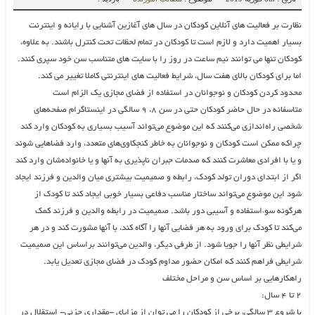
نظارت بر فعالیت های آنلاین کودکان در سال های آغازین آشنایی با رایانه و اینترنت
بسیار اهمیت دارد و لازم است تا کودکان در تمام لحظات تحت کنترل باشند. به علاوه،
کودکان تنها می توانند نیم ساعت در روز را با سایت های متناسب سن خود سپری کنند.
اما برای کودکان بالای هفت سال، شرایط فعالیت های اینترنتی کاملا تغییر می کند.
محدود کردن کودکان و نوجوانان در استفاده از فضای مجازی یک الزام است
متاسفانه در حال حاضر کودکان حتی در سن ۸، ۹ سالگی در اینستاگرام صفحه‌های
شخصی راه‌اندازی می‌کنند که این موضوع می‌تواند آسیب بسیاری به کودکان وارد کند
چراکه ممکن است کودکان و نوجوانان به خاطر کنجکاوی‌های متعدد،‌ وارد فضاهایی شوند
و یا با افرادی معاشرت کنند که صدمات جبران ناپذیری به آنها و یا خانواده‌شان وارد کند
اگر از ابتدای دوران تولد کودک، رابطه و صمیمیت بیشتری میان والدین و فرزند ایجاد
شود این موضوع می‌تواند ساختار مناسب دفاعی بسیار خوبی ایجاد کند تا کودک از
هرگونه سوءاستفاده و آسیبی دور باشد. صمیمیت در رابطه والدین و فرزند کمک
می‌کند تا کودک برای ورود به هر فضایی آنها را آگاه کند، با آنها مشورت کند و در هر
شرایطی نظر آنها را جویا شود. از طرفی دیگر، والدین می‌توانند براساس این صمیمیت
شرایطی فراهم کنند که امکان حضور مداوم کودک در فضای مجازی تعدیل یابد.
راهکارهایی بر اساس سن و مراحل مختلف
۲ تا ۴ سال:
با شروع ۳ سالگی، برخی از کودکان را می توان از مزایای -مقداری جزئی- استقلال در