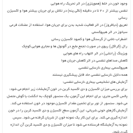
وجود خون در خلط (هموپتزی) در اثر تحریک راه هوایی
تنفس بیشتر از ۲۰ تا در دقیقه (تاکی پنه) در تلاش برای جریان بیشتر هوا و اکسیژن
رسانی
تعریق (دیافروز) در اثر فعالیت شدید بدن برای جریان هوا، استفاده از عضلات فرعی
سیانوز در اثر هیپوکسمی
اضطراب ناشی از گرسنگی هوا و کمبود اکسیژن رسانی
رال (کراکل) ریوی در صورت تجمع مایع در آلوئول ها و مجاری هوایی کوچک
ویزینگ (رانشی) در اثر التهاب راه های هوایی
کاهش صداهای تنفسی در اثر کاهش جریان هوا
هیپوکسمی, بیماری نارسایی تنفسی,
همه دلایل نارسایی تنفسی حاد قابل پیشگیری نیستند
آزمایش های تشخیصی بیماری نارسایی تنفسی:
برای بررسی میزان اکسیژن و دی اکسید کربن در خون آزمایشات زیر انجام می شود:
پالس اکسی متری: برای انجام این آزمون، یک سنسور کوچک به انگشت یا گوش متصل
می شود. سنسور از نور برای تخمین مقدار اکسیژن موجود در خون استفاده می کند.
آزمایش گازهای خونی شریانی: این آزمون سطح اکسیژن و دی اکسید کربن را در خون
اندازه گیری می کند. برای این کار یک نمونه خون از شریان گرفته می شود. سپس
نمونه به آزمایشگاه فرستاده می شود تا میزان اکسیژن و دی اکسید کربن آن اندازه
گیری شود.