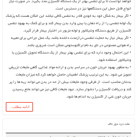
خواهد توانست تا برای تنفس بهتر از یک دستگاه اکسیژن مدد بگیرد. در صورت نیاز
انواع قابل حمل این دستگاه‎ها نیز در دسترس است.
• اگر بیمار به شکل خود به خودی قادر به تنفس کافی نباشد این امکان هست که پزشک
یک لوله تنفسی را از راه دهان یا بینی وارد بدن بیمار کند و برای کمک به بهبود تنفس
اکسیژن از طریق دستگاه ونتیلاتور و لوله مزبور در اختیار بیمار قرار گیرد.
• اگر بیمار نیاز به حمایت تنفسی درازمدت داشته باشد، یک عمل جراحی برای تعبیه
راه هوایی مصنوعی در نای به نام تراکئوستومی ممکن است ضروری باشد.
• این احتمال وجود دارد که برای تنفس بهتر بیمار از یک دستگاه تحویل اکسیژن یا
ونتیلاتور استفاده شود.
• به منظور بهبود جریان خون در سراسر بدن و ارائه مواد غذایی، گاهی مایعات تزریقی
تجویز می شود. به این ترتیب پزشک اطمینان حاصل خواهد کرد که میزان مایعات
بدنتان مناسب است. از طرفی وجود مایعات بیش از حد در بدن می تواند ریه ها را پر
کند و دریافت اکسیژن را دشوار سازد. نبود مایعات کافی نیز می تواند مانع رسیدن
جریان خون غنی از اکسیژن به اندام ها شود.
ادامه مطلب...
علت درد دور ناف