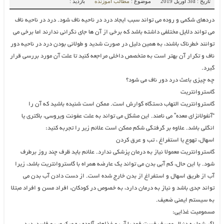
تاریخ : 3rd آوریل 2019
موضوع :
مطالب آموزنده
بازدید :
دردهای شکمی و روده می تواند سبب ایجاد درد در ناحیه ناف شود. درد در ناحیه ناف
می تواند دلایل مختلفی داشته باشد که برخی از آن ها جای نگرانی ندارند اما برخی می
توانند خطرناک باشند، به همین دلیل در صورت شدید و طولانی بودن درد در ناحیه دور
ناف و تکرار آن بهتر است به متخصص داخلی مراجعه کنید تا علت آن مورد بررسی قرار
گیرد.
چه چیزی باعث درد دور ناف می شود؟
گاستروانتریت
گاستروانتریت التهاب دستگاه گوارش است. ممکن است شنیده باشید که آن را
“آنفولانزای معده” می نامند. این مشکل می تواند به علت عفونت ویروسی، باکتری یا
انگلی باشد. علاوه بر گرفتگی شکم ممکن است علائم زیر را تجربه کنید:
اسهال، تهوع یا استفراغ ، تب و عرق کردن
گاستروانتریت معمولا نیاز به درمان پزشکی ندارد. علائم باید ظرف چند روز برطرف
شود. با این حال، کم آبی بدن می تواند یک عارضه همراه با گاستروانتریت باشد، زیرا
آب از طریق اسهال و استفراغ از بدن خارج شده است. از دست دادن آب بدن می
تواند جدی باشد و نیاز به درمان دارد، به خصوص در کودکان، افراد مسن و افراد مبتلا
به سیستم ایمنی ضعیف.
مسمومیت غذایی: