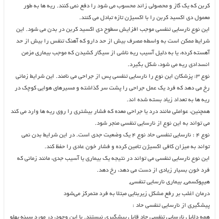
کربن که یک گاز و محصولی زائد محسوب می شود را دفع نمی کنند. ریه ها به طور
معمول دی اکسید کربن را با اکسیژن تازه تبادل می کنند.
این نوع نارسایی تنفسی موجب افزایش سطوح دی اکسید کربن در بدن می شود. این
شرایط ممکن است به واسطه مصرف بیش از حد دارو که آهنگ تنفس را بیش از حد
آهسته کرده، یا به دلیل آسیب ریه ناشی از سیگار کشیدن که موجب بیماری مزمن
انسدادی ریه می شود، شکل بگیرد.
نوع ۳: پزشکان این نوع را نارسایی تنفسی پس از جراحی می نامند. این شرایط زمانی
رخ می دهد که فرد یک عمل جراحی را پشت سر گذاشته و مسیرهای هوایی کوچک در
ریه ها به تعداد زیاد بسته شده اند.
همچنین، عواملی مانند درد یا جراحی معده که فشار بیشتری را روی ریه ها وارد می کند
می تواند به این نوع از نارسایی تنفسی منجر شود.
نوع ۴ : نارسایی تنفسی حاد نوع ۴ یک وضعیت جدی است. در این شرایط بدن نمی
تواند به میزان کافی اکسیژن تامین کرده و فشار خون عادی را حفظ کند.
این نوع نارسایی تنفسی می تواند در نتیجه یک بیماری یا آسیب جدی، مانند زمانی که
فرد خون بسیار زیادی از دست می دهد، رخ دهد.
هیپوکسمی, بیماری نارسایی تنفسی,
درمان اغلب بر رفع مشکل زیربنایی مبتلا به فرد متمرکز می‌شود
پیشگیری از نارسایی تنفسی حاد :
همه دلایل نارسایی تنفسی حاد قابل پیشگیری نیستند. با این وجود، در مورد سینه پهلو