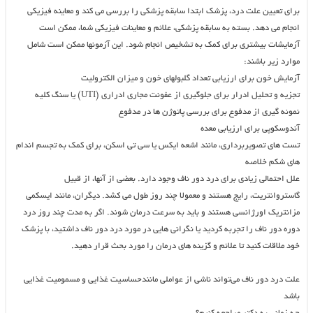
برای تعیین علت درد، پزشک ابتدا سابقه پزشکی را بررسی می کند و معاینه فیزیکی
انجام می دهد. بسته به سابقه پزشکی، علائم و معاینات فیزیکی شما، ممکن است
آزمایشات بیشتری برای کمک به تشخیص انجام شود. این آزمونها ممکن است شامل
موارد زیر باشند:
آزمایش خون برای ارزیابی تعداد گلبولهای خون و میزان الکترولیت
تجزیه و تحلیل ادرار برای جلوگیری از عفونت مجاری ادراری (UTI) یا سنگ کلیه
نمونه گیری از مدفوع برای بررسی پاتوژن ها در مدفوع
آندوسکوپی برای ارزیابی معده
تست های تصویربرداری، مانند اشعه ایکس یا سی تی اسکن، برای کمک به تجسم اندام
های شکم خلاصه
علل احتمالی زیادی برای درد دور ناف وجود دارد. بعضی از آنها، از قبیل
گاستروانتریت، رایج هستند و معمولا چند روز طول می کشد. دیگران، مانند ایسکمی
مزانتریک اورژانسی هستند و باید به سرعت درمان شوند. اگر به مدت چند روز درد
دوره دور ناف را تجربه کردید یا نگرانی هایی در مورد درد دور ناف داشتید، با پزشک
خود ملاقات کنید تا علائم و گزینه های درمان را مورد بحث قرار دهید.
علت درد دور ناف می‌تواند ناشی از عواملی مانندحساسیت غذایی و مسمومیت غذایی
باشد