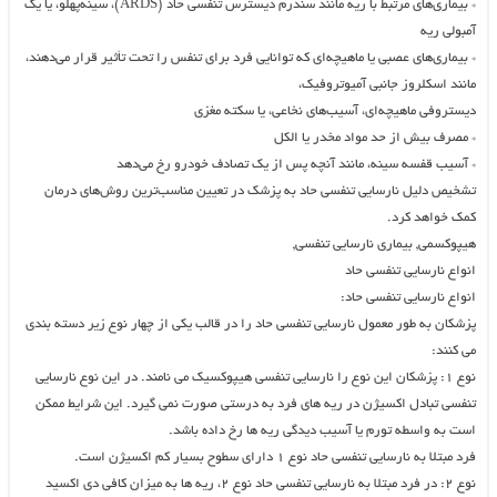
* بیماری‌های مرتبط با ریه مانند سندرم دیسترس تنفسی حاد (ARDS)، سینه‌پهلو، یا یک
آمبولی ریه
* بیماری‌های عصبی یا ماهیچه‌ای که توانایی فرد برای تنفس را تحت تأثیر قرار می‌دهند،
مانند اسکلروز جانبی آمیوتروفیک،
دیستروفی ماهیچه‌ای، آسیب‌های نخاعی، یا سکته مغزی
* مصرف بیش از حد مواد مخدر یا الکل
* آسیب قفسه سینه، مانند آنچه پس از یک تصادف خودرو رخ می‌دهد
تشخیص دلیل نارسایی تنفسی حاد به پزشک در تعیین مناسب‌ترین روش‌های درمان
کمک خواهد کرد.
هیپوکسمی, بیماری نارسایی تنفسی,
انواع نارسایی تنفسی حاد
انواع نارسایی تنفسی حاد:
پزشکان به طور معمول نارسایی تنفسی حاد را در قالب یکی از چهار نوع زیر دسته بندی
می کنند:
نوع ۱: پزشکان این نوع را نارسایی تنفسی هیپوکسیک می نامند. در این نوع نارسایی
تنفسی تبادل اکسیژن در ریه های فرد به درستی صورت نمی گیرد. این شرایط ممکن
است به واسطه تورم یا آسیب دیدگی ریه ها رخ داده باشد.
فرد مبتلا به نارسایی تنفسی حاد نوع ۱ دارای سطوح بسیار کم اکسیژن است.
نوع ۲: در فرد مبتلا به نارسایی تنفسی حاد نوع ۲، ریه ها به میزان کافی دی اکسید