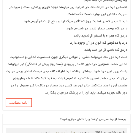
چه زمانی به دکتر مراجعه کنیم؟
احساس درد در اطراف ناف در شرایط زیر نیازمند توجه فوری پزشکی است و نباید در
صورت داشتن این موارد دست نگه داشت:
درد شدیدی که بر فعالیت روزانه تأثیر می‌گذارد و مانع از انجام آن می‌شود
دردی که موجب بیدار شدن در شب می‌شود
دردی که همراه با استفراغ شدید باشد
درد با مدفوعی که خون در آن وجود دارد
دردی که ناشی از جراحت باشد
علت درد دور ناف می‌تواند ناشی از عوامل دیگری چون حساسیت غذایی و مسمومیت
غذایی باشد. همچنین درد دور ناف در پریودی (سندروم پیش از قاعدگی) نیز می‌تواند
باعث بروز این درد شود. بیشتر اوقات، درد اطراف ناف جدی نیست اما در برخی موارد،
می‌تواند جدی باشد. تعیین علت درد شکم می‌تواند به فرد کمک کند تا با درمان‌های
مناسب آن را مدیریت کند. بنابراین، هر کسی درد بسیار دردناک یا غیر معمولی را در
دور ناف تجربه می‌کند، باید آن را با پزشک در میان بگذارد.
ادامه مطلب...
بچه ها از چه سنی می توانند وارد فضای مجازی شوند؟
تاریخ : 8th فوریه 2019
موضوع :
مطالب آموزنده
بازدید :