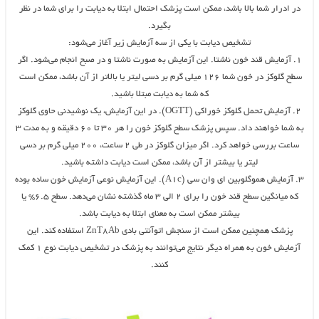
در ادرار شما بالا باشد، ممکن است پزشک احتمال ابتلا به دیابت را برای شما در نظر
بگیرد.
تشخیص دیابت با یکی از سه آزمایش زیر آغاز می‌شود:
۱. آزمایش قند خون ناشتا. این آزمایش به صورت ناشتا و در صبح انجام می‌شود. اگر
سطح گلوکز در خون شما ۱۲۶ میلی گرم بر دسی لیتر یا بالاتر از آن باشد، ممکن است
که شما به دیابت مبتلا باشید.
۲. آزمایش تحمل گلوکز خوراکی (OGTT). در این آزمایش، یک نوشیدنی حاوی گلوکز
به شما خواهند داد. سپس پزشک سطح گلوکز خون را هر ۳۰ تا ۶۰ دقیقه و به مدت ۳
ساعت بررسی خواهد کرد. اگر میزان گلوکز در طی ۲ ساعت، ۲۰۰ میلی گرم بر دسی
لیتر یا بیشتر از آن باشد، ممکن است دیابت داشته باشید.
۳. آزمایش هموگلوبین‌ ای وان سی (A1c). این آزمایش نوعی آزمایش خون ساده بوده
که میانگین سطح قند خون را برای ۲ الی ۳ ماه گذشته نشان می‌دهد. سطح ۶.۵% یا
بیشتر ممکن است به معنای ابتلا به دیابت باشد.
پزشک همچنین ممکن است از سنجش اتوآنتی بادی ZnT۸Ab استفاده کند. این
آزمایش خون به همراه دیگر نتایج می‌توانند به پزشک در تشخیص دیابت نوع ۱ کمک
کنند.