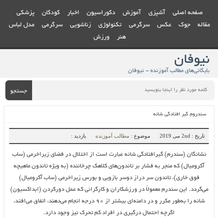
صفحه اصلی
آشپزی
آموزش
دکوراسیون
اخبار
کودکان
پزشکی
مقاله
جوک
عکس
سرگرمی
تکنولوژی
زناشویی
سرگرمی
مدل لباس
هنر
ورزش
نیوفان
بایگانی‌های مطالب آموزنده - نیوفان
جستجو
سندروم گیر افتادگی شانه
تاریخ : 2nd می 2019
موضوع :
مطالب آموزنده
بازدید :
نشانگان (سندرم) گیرافتادگی شانه عبارت است از اختلال در فضای زیراخرمی (ساب
آکرومیال) که منجر به فشار بر تاندون‌های کلاهک چرخاننده (به ویژه تاندون ماهیچه
فوق خاری)، تاندون سر دراز دوسر بازویی و بورس زیراخرمی (ساب آکرومیال)
می‌گردد. این سندرم معمولاً در ورزشکاران و کارگرانی که عمل دورکردن (ابداکسیون)
شانه را به‌طور مکرر و در دامنه‌ای بیشتر از ۹۰ درجه انجام می‌دهند، اتفاق می‌افتد،
اگرچه احتمال درگیری در افراد کم تحرک نیز وجود دارد.