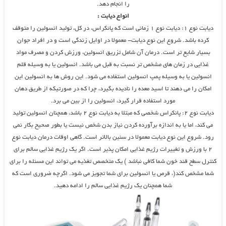
را انجام دهد.
انواع دیابت :
دیابت نوع ۱: دیابت نوع ۱ زمانی است که پانکراس، در کل، تولید انسولین را متوقف
کرده باشد. شروع این نوع دیابت- معمولا در اوایل زندگی است و در افراد جوان
بسیار شایع تر است. درمان آن شامل تزریق انسولین، ورزش کردن و مصرف مواد
غذایی در زمان های مشخص تر نسبت به قبل می باشد. انسولین یا به وسیله قلم
انسولین یا به وسیله پمپ انسولین استفاده می شود. این روش ها به انسولین این
امکان را می دهند تا اسید معده را نادیده بگیرد، چرا که در صورتیکه از طریق دهان
مورد استفاده قرار گیرد، انسولین را از بین می برد.
دیابت نوع ۲: پانکراس شخصی که مبتلا به دیابت نوع ۲ باشد، همچنان انسولین تولید
می کند، اما یا به اندازه برآورده کردن نیاز بدن شخص نیست یا بطور صحیح بکار نمی
رود. شروع این نوع دیابت معمولا در سنین بالاتر است. گاهی اوقات درمان دیابت نوع
۲ با ورزش و تغییرات رژیم غذایی امکان پذیر است. اگر یک رژیم غذایی سالم برای
کنترل سطح قند خون شما کافی نباشد ) یک متخصص تغذیه می تواند این مسئله را برای
شما مشخص کند(، قرص یا انسولین برای شما تجویز می شود. اگرچه ضروری است که
شما همچنان یک رژیم غذایی سالم را ادامه دهید.