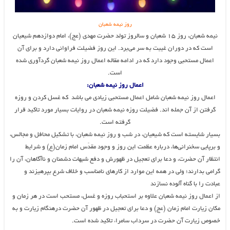
روز نیمه شعبان
نیمه شعبان، روز ۱۵ شعبان و سالروز تولد حضرت مهدی (عج)، امام دوازدهم شیعیان
است که در دوران غیبت به سر می‌برد. این روز فضیلت فراوانی دارد و برای آن
اعمال مستحبی وجود دارد که در ادامه مقاله اعمال روز نیمه شعبان گردآوری شده
است.
اعمال روز نیمه شعبان:
اعمال روز نیمه شعبان شامل اعمال مستحبی زیادی می باشد که غسل کردن و روزه
گرفتن از آن جمله اند. فضیلت روزه نیمه شعبان در روایات بسیار مورد تاکید قرار
گرفته است.
بسیار شایسته است که شیعیان، در شب و روز نیمه شعبان، با تشکیل محافل و مجالس،
و برپایی سخنرانی‌ها، درباره عظمت این روز و وجود مقدّس امام زمان(ع) و شرایط
انتظار آن حضرت، و دعا برای تعجیل در ظهورش و دفع شبهات دشمنان و ناآگاهان، آن را
گرامی بدارند؛ ولی در همه این موارد از کارهای نامناسب و خلاف شرع بپرهیزند و
عبادت را با گناه آلوده نسازند
از اعمال روز نیمه شعبان علاوه بر استحباب روزه و غسل، مستحب است در هر زمان و
مکان زیارت امام زمان (عج) و دعا براى تعجیل در ظهور آن حضرت درهنگام زیارت و به
خصوص زیارت آن حضرت در سرداب سامراء تاکید شده است.