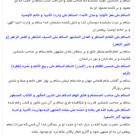
سلام بر جانشین اولیاء گذشته که صاحب مجد و شرافت است سلام بر حجت خداى
معبود و بر کلمه محمود او باد
السَّلاَمُ عَلَى مُعِزِّ الْأَوْلِیَاءِ وَ مُذِلِّ الْأَعْدَاءِ السَّلاَمُ عَلَى وَارِثِ الْأَنْبِیَاءِ وَ خَاتِمِ الْأَوْصِیَاءِ
سلام بر عزت بخشنده دوستان خدا و ذلیل کننده دشمنان خدا سلام بر وارث انبیاء الهى
و بر خاتم اوصیاء پیغمبران
السَّلاَمُ عَلَى الْقَائِمِ الْمُنْتَظَرِ وَ الْعَدْلِ الْمُشْتَهَرِ السَّلاَمُ عَلَى السَّیْفِ الشَّاهِرِ وَ الْقَمَرِ الزَّاهِرِ (وَ
النُّورِ الْبَاهِرِ)
سلام بر امام قائم منتظر خلق و بر سلطان عادل مشهور عالم سلام بر صاحب شمشیر
کشیده و بر ماه تابان و نور درخشان
السَّلاَمُ عَلَى شَمْسِ الظَّلاَمِ وَ بَدْرِ (الْبَدْرِ) التَّمَامِ السَّلاَمُ عَلَى رَبِیعِ الْأَنَامِ وَ نَضْرَهِ (فِطْرَهِ)
الْأَیَّامِ‏
سلام بر آفتاب شام ظلمانى جهان و ماه تمام ایمان سلام بر بهار اهل عالم و صفا و شادى
بخش روزگار
السَّلاَمُ عَلَى صَاحِبِ الصَّمْصَامِ وَ فَلاَّقِ الْهَامِ السَّلاَمُ عَلَى الدِّینِ الْمَأْثُورِ وَ الْکِتَابِ الْمَسْطُورِ
سلام بر صاحب شمشیر قدرت و شکافنده فرق سلام بر آن دین مأثور و کتاب رقم شده
السَّلاَمُ عَلَى بَقِیَّهِ اللَّهِ فِی بِلاَدِهِ وَ حُجَّتِهِ عَلَى عِبَادِهِ الْمُنْتَهِی إِلَیْهِ مَوَارِیثُ الْأَنْبِیَاءِ وَ لَدَیْهِ
مَوْجُودٌ آثَارُ الْأَصْفِیَاءِ
سلام بر حضرت بقیه الله در دیار خدا و حجت او بر بندگان خدا آن کسى که میراث تمام
پیغمبران به او منتهى شود و آثارو شعار پاکان عالم نزد او موجود باشد