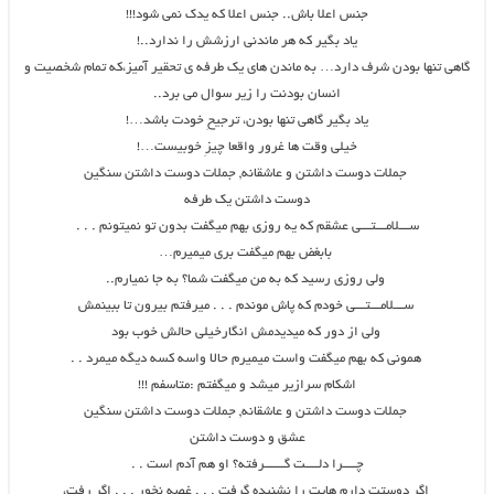
جنس اعلا باش.. جنس اعلا که یدک نمی شود!!!
یاد بگیر که هر ماندنی ارزشش را ندارد..!
گاهی تنها بودن شرف دارد… به ماندن های یک طرفه ی تحقیر آمیز،که تمام شخصیت و
انسان بودنت را زیر سوال می برد..
یاد بگیر گاهی تنها بودن، ترجیحِ خودت باشد…!
خیلی وقت ها غرور واقعا چیزِ خوبیست…!
جملات دوست داشتن و عاشقانه, جملات دوست داشتن سنگین
دوست داشتن یک طرفه
ﺳـــﻼﻣـــﺘـــﯽ ﻋﺸﻘﻢ ﮐﻪ یه رﻭﺯﯼ ﺑﻬﻢ ﻣﯿﮕﻔﺖ ﺑﺪﻭﻥ ﺗﻮ ﻧﻤﯿﺘﻮﻧﻢ . . .
ﺑﺎﺑﻐﺾ ﺑﻬﻢ ﻣﯿﮕﻔﺖ ﺑﺮﯼ ﻣﯿﻤﯿﺮﻡ…
ﻭﻟﯽ ﺭﻭﺯﯼ ﺭﺳﯿﺪ ﮐﻪ ﺑﻪ ﻣﻦ ﻣﯿﮕﻔﺖ ﺷﻤﺎ؟ ﺑﻪ ﺟﺎ ﻧﻤﯿﺎﺭﻡ..
ﺳـــﻼﻣـــﺘـــﯽ ﺧﻮﺩﻡ ﮐﻪ ﭘﺎﺵ ﻣﻮﻧﺪﻡ . . . ﻣﯿﺮﻓﺘﻢ ﺑﯿﺮﻭﻥ ﺗﺎ ﺑﺒﯿﻨﻤﺶ
ﻭﻟﯽ ﺍﺯ ﺩﻭﺭ ﮐﻪ ﻣﯿﺪﯾﺪﻣﺶ ﺍﻧﮕﺎﺭﺧﯿﻠﯽ ﺣﺎﻟﺶ ﺧﻮﺏ ﺑﻮﺩ
ﻫﻤﻮﻧﯽ ﮐﻪ ﺑﻬﻢ ﻣﯿﮕﻔﺖ ﻭﺍﺳﺖ ﻣﯿﻤﯿﺮﻡ ﺣﺎﻻ ﻭﺍﺳﻪ ﮐﺴﻪ ﺩﯾﮕﻪ ﻣﯿﻤﺮﺩ . .
ﺍﺷﮑﺎﻡ ﺳﺮﺍﺯﯾﺮ ﻣﯿﺸﺪ ﻭ ﻣﯿﮕﻔﺘﻢ :ﻣﺘﺎﺳﻔﻢ !!!
جملات دوست داشتن و عاشقانه, جملات دوست داشتن سنگین
عشق و دوست داشتن
ﭼــــﺮﺍ ﺩﻟــــﺖ ﮔــــــﺮﻓﺘﻪ؟ ﺍﻭ ﻫﻢ ﺁﺩﻡ ﺍﺳﺖ . .
ﺍﮔﺮ ﺩﻭﺳﺘﺖ ﺩﺍﺭﻡ ﻫﺎﯾﺖ ﺭﺍ ﻧﺸﻨﯿﺪﻩ ﮔﺮﻓﺖ . . . ﻏﺼﻪ ﻧﺨﻮﺭ . . . ﺍﮔﺮ ﺭﻓﺖ،