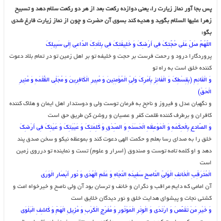
پس بجا آور نماز زیارت را، یعنى دوازده رکعت بعد از هر دو رکعت سلام دهد و تسبیح
زهرا علیها السلام بگوید و هدیه کند بسوى آن حضرت و چون از نماز زیارت فارغ شدى
بگو:
اللَّهُمَّ صَلِّ عَلَى حُجَّتِکَ فِی أَرْضِکَ وَ خَلِیفَتِکَ فِی بِلاَدِکَ الدَّاعِی إِلَى سَبِیلِکَ‏
پروردگارا درود و رحمت فرست بر حجت و خلیفه تو بر اهل زمین تو در تمام بلاد دعوت
کننده خلق است به راه تو
وَ الْقَائِمِ (بِقِسْطِکَ وَ الْفَائِزِ بِأَمْرِکَ وَلِیِّ الْمُؤْمِنِینَ وَ مُبِیرِ الْکَافِرِینَ وَ مُجَلِّی الظُّلْمَهِ وَ مُنِیرِ
الْحَقِّ)
و نگهبان عدل و فیروز و ناجح به فرمان توست ولى و دوستدار اهل ایمان و هلاک کننده
کافران و برطرف کننده ظلمت کفر و عصیان و روشن کن طریق حق است
وَ الصَّادِعِ بِالْحِکْمَهِ وَ الْمَوْعِظَهِ الْحَسَنَهِ وَ الصِّدْقِ وَ کَلِمَتِکَ وَ عَیْبَتِکَ وَ عَیْنِکَ فِی أَرْضِکَ‏
خلق را به صداى رسا بعلم و حکمت الهى دعوت کند و بموعظه نیکو و سخن صدق پند
دهد و او کلمه تامه توست و صندوق (اسرار و علوم) تست و نماینده تو درروى زمین
است
الْمُتَرَقِّبِ الْخَائِفِ الْوَلِیِّ النَّاصِحِ سَفِینَهِ النَّجَاهِ وَ عَلَمِ الْهُدَى وَ نُورِ أَبْصَارِ الْوَرَى‏
آن امامى که دایم مراقب و نگران و خائف و ترسان بود آن ولى ناصح و خیرخواه امت و
کشتى نجات و پیشواى هدایت خلق و نور دیدگان خلایق است
وَ خَیْرِ مَنْ تَقَمَّصَ وَ ارْتَدَى وَ الْوِتْرِ الْمَوْتُورِ وَ مُفَرِّجِ الْکَرْبِ وَ مُزِیلِ الْهَمِّ وَ کَاشِفِ الْبَلْوَى‏