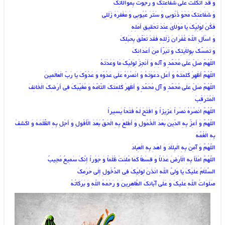
وَ قَدِ اتَّکَلْتُ عَلَى شَفَاعَتِکَ وَ رَجَوْتُ بِمُوَالاَتِکَ
وَ شَفَاعَتِکَ مَحْوَ ذُنُوبِی وَ سَتْرَ عُیُوبِی وَ مَغْفِرَهَ زَلَلِی‏
فَکُنْ لِوَلِیِّکَ یَا مَوْلاَیَ عِنْدَ تَحْقِیقِ أَمَلِهِ
وَ اسْأَلِ اللَّهَ غُفْرَانَ زَلَلِهِ فَقَدْ تَعَلَّقَ بِحَبْلِکَ‏
وَ تَمَسَّکَ بِوِلاَیَتِکَ وَ تَبَرَّأَ مِنْ أَعْدَائِکَ
اللَّهُمَّ صَلِّ عَلَى مُحَمَّدٍ وَ آلِهِ وَ أَنْجِزْ لِوَلِیِّکَ مَا وَعَدْتَهُ‏
اللَّهُمَّ أَظْهِرْ کَلِمَتَهُ وَ أَعْلِ دَعْوَتَهُ وَ انْصُرْهُ عَلَى عَدُوِّهِ وَ عَدُوِّکَ یَا رَبَّ الْعَالَمِینَ‏
اللَّهُمَّ صَلِّ عَلَى مُحَمَّدٍ وَ آلِ مُحَمَّدٍ وَ أَظْهِرْ کَلِمَتَکَ التَّامَّهَ وَ مُغَیَّبَکَ فِی أَرْضِکَ الْخَائِفَ
الْمُتَرَقِّبَ‏
اللَّهُمَّ انْصُرْهُ نَصْراً عَزِیزاً وَ افْتَحْ لَهُ فَتْحاً یَسِیراً
اللَّهُمَّ وَ أَعِزَّ بِهِ الدِّینَ بَعْدَ الْخُمُولِ وَ أَطْلِعْ بِهِ الْحَقَّ بَعْدَ الْأُفُولِ‏ وَ أَجْلِ بِهِ الظُّلْمَهَ وَ اکْشِفْ
بِهِ الْغُمَّهَ
اللَّهُمَّ وَ آمِنْ بِهِ الْبِلاَدَ وَ اهْدِ بِهِ الْعِبَادَ
اللَّهُمَّ امْلَأْ بِهِ الْأَرْضَ عَدْلاً وَ قِسْطاً کَمَا مُلِئَتْ ظُلْماً وَ جَوْراً إِنَّکَ سَمِیعٌ مُجِیبٌ‏
السَّلاَمُ عَلَیْکَ یَا وَلِیَّ اللَّهِ ائْذَنْ لِوَلِیِّکَ فِی الدُّخُولِ إِلَى حَرَمِکَ‏
صَلَوَاتُ اللَّهِ عَلَیْکَ وَ عَلَى آبَائِکَ الطَّاهِرِینَ وَ رَحْمَهُ اللَّهِ وَ بَرَکَاتُهُ‏