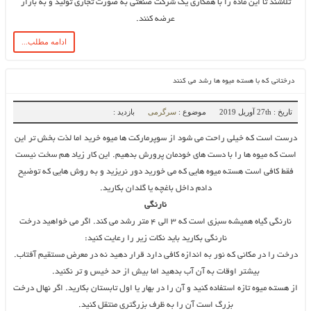
تلاشند تا این ماده را با همکاری یک شرکت صنعتی به صورت تجاری تولید و به بازار
عرضه کنند.
ادامه مطلب...
درختانی که با هسته میوه ها رشد می کنند
تاریخ : 27th آوریل 2019
موضوع :
سرگرمی
بازدید :
درست است که خیلی راحت می شود از سوپرمارکت ها میوه خرید اما لذت بخش تر این
است که میوه ها را با دست های خودمان پرورش بدهیم. این کار زیاد هم سخت نیست
فقط کافی است هسته میوه هایی که می خورید دور نریزید و به روش هایی که توضیح
دادم داخل باغچه یا گلدان بکارید.
نارنگی
نارنگی گیاه همیشه سبزی است که ۳ الی ۴ متر رشد می کند. اگر می خواهید درخت
نارنگی بکارید باید نکات زیر را رعایت کنید:
درخت را در مکانی که نور به اندازه کافی دارد قرار دهید نه در معرض مستقیم آفتاب.
بیشتر اوقات به آن آب بدهید اما بیش از حد خیس و تر نکنید.
از هسته میوه تازه استفاده کنید و آن را در بهار یا اول تابستان بکارید. اگر نهال درخت
بزرگ است آن را به ظرف بزرگتری منتقل کنید.