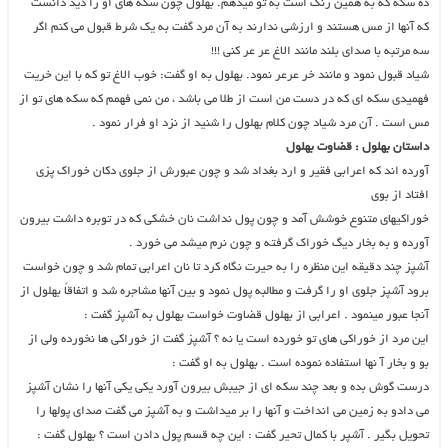
ده سکه که به همین رنگ است به تو میدهم. بهلول چون سکه های او را دید دانست
که آنها از مس هستند و ارزشی ندارند به آن مرد گفت به یک شرط قبول می کنم اگر
سه مرتبه با صدای بلند مانند الاغ عر عر کنی !!!
شیاد قبول نمود و مانند خر عرعر نمود. بهلول به او گفت: خوب الاغ تو که با این خریت
فهمیدی سکه ای که در دست من است از طلا می باشد ، من نمی فهمم که سکه های تو از
مس است . آن مرد شیاد چون کلام بهلول را شنید از نزد او فرار نمود .
داستان بهلول : قضاوت بهلول
آورده اند که اعرابی فقیر و ارد بغداد شد و چون عبورش از جلوی دکان خوراک پزی
افتاد از بوی
خوراکیهای متنوع خوشش آمد و چون پول نداشت نان خشکی که در توبره داشت بیرون
آورده و به بخار دیگ خوراک گرفته و چون نرم میشد می خورد .
آشپز چند دقیقه این منظره را به حیرت نگاه کرد تا نان اعرابی تمام شد و چون خواست
برود آشپز جلوی او را گرفت و مطالبه پول نمود و بین آنها مشاجره شد و اتفاقاً بهلول از
آنجا عبور مینمود . اعرابی از بهلول قضاوت خواست بهلول به آشپز گفت :
این مرد از خوراکی های تو خورده است یا نه ؟ آشپز گفت از خوراکی ها نخورده ولی از
بو و بخار آ نها استفاده نموده است . بهلول به او گفت :
درست گوش بده و بعد چند سکه ای از جیبش بیرون آورد یکی یکی آنها را نشان آشپز
می دادو به زمین می انداخت و آنها را بر میداشت و به آشپز می گفت صدای پولها را
تحویل بگیر . آشپر با کمال تحیر گفت : این چه قسم پول دادن است ؟ بهلول گفت :