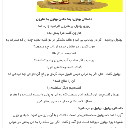
داستان بهلول: پند دادن بهلول به هارون
روزی بهلول بر هارون الرشید وارد شد
هارون گفت:مرا پندی بده
بهلول پرسید: اگر در بیابانی بی آب و علف تشنگی بر تو غلبه نماید چندان که مشرف به
موت گردی، در مقابل جرعه ای آب چه میدهی؟
گفت:صد دینار طلا
پرسید: اگر صاحب آب به پول رضایت ندهد؟
گفت: نصف پادشاهی ام را
بهلول گفت: حال اگر به مرض حبس البول مبتلا گردی و رفع آن تنوانی چه میدهی که
آن را علاج کنند؟
گفت:نیم دیگر سلطنتم را
بهلول گفت:پس ای خلیفه، این سلطنت که به آبی و پولی وابسته است تو را مغرور
نسازد که با خلق خدای به بدی رفتار کنی.
داستان بهلول: بهلول و مرد شیاد
آورده اند که بهلول سکه طلائی در دست داشت و با آن بازی می نمود. شیادی چون
شنیده بود بهلول دیوانه است جلو آمد و گفت: اگر این سکه را به من بدهی در عوض