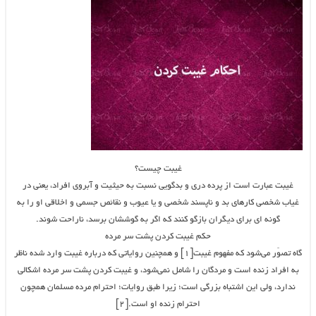
غیبت چیست؟
غیبت عبارت است از پرده درى و بدگویى نسبت به حیثیت و آبروى افراد، یعنی در
غیاب شخصى کارهاى بد و ناپسند شخصی و یا عیوب و نقائص جسمى و اخلاقى او را به
گونه اى براى دیگران بازگو کنند که اگر به گوششان برسد، ناراحت شوند.
حکم غیبت کردن پشت سر مرده
گاه تصوّر می‌شود که مفهوم غیبت[۱] و همچنین روایاتى که درباره غیبت وارد شده ناظر
به افراد زنده است و مردگان را شامل نمی‌شود، و غیبت کردن پشت سر مرده اشکالى
ندارد، ولى این اشتباه بزرگى است؛ زیرا طبق روایات؛ احترام مرده مسلمان همچون
احترام زنده او است.[۲]