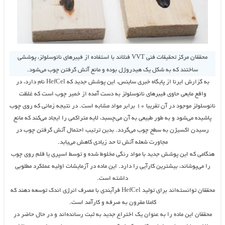
محققان مرکز تحقیقات فنی VVT فنلاند با استفاده از فیبرهای نانوسلولز، پوششی
ساختند که به شکل یک هیدروژل بوده و مانع آتش گرفتن چوب می‌شود.
به گزارش ایرنا از پایگاه خبری ساینس، این پوشش جدید که HefCel نام دارد، در
واقع مایعی حاوی فیبرهای نانوسلولز به دست آمده از خمیر چوب است که غلظت
نانوسلولز موجود در آن تقریبا ۱۰ برابر مواد مشابه است. در نتیجه زمانی که روی چوب
پاشیده می‌شود و به طور طبیعی به آن می‌چسبد، لایه متراکمی را ایجاد می‌کند که مانع
رسیدن اکسیژن به سطح چوب می‌گردد. بدین ترتیب احتمال آتش گرفتن چوب در
مجاورت شعله آتش تا حد زیادی کاهش می‌یابد.
هنگامی که این پوشش جدید با مواد رنگی مخلوط شده و توسط اسپری یا قلم روی چوب
را می‌پوشاند، بیشترین کارآیی را دارد. این ماده در آزمایشات اولیه عملکرد مطلوبی
داشته است.
محققان توانسته‌اند برای تولید HefCel فرآیندی با مصرف انرژی اندک توسعه دهند که
کاملا مقرون به صرفه و کارآمد است.
محققان این ماده را به عنوان یک اختراع جدید به ثبت رسانده‌اند و در حال حاضر در