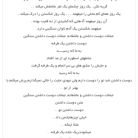
ﮔﺮﯾﻪ ﻧﮑﻦ . ﯾﮏ ﺭﻭﺯ ﭼﺸﻤﺎﯼ ﯾﮏ ﻧﻔﺮ ﻋﺎﺷﻘﺶ ﻣﯿﮑﻨﺪ . .
ﯾﮏ ﺭﻭﺯ ﻣﻌﻨﺎﯼ ﮐﻢ ﻣﺤﻠﯽ ﺭﺍ ﻣﯿﻔﻬﻤﺪ . . . ﯾﮏ ﺭﻭﺯ ﺷﮑﺴﺘﻦ ﺭﺍ ﺩﺭﮎ ﻣﯿﮑﻨﺪ..
ﺁﻥ ﺭﻭﺯ ﻣﯿﻔﻬﻤﺪ ﺁﻩ ﻫﺎﯾﯽ ﮐﻪ ﮐﺸﯿﺪﯼ ﺍﺯ ﺗﻪ ﻗﻠﺒﺖ ﺑﻮﺩﻩ .
ﻣﯿﻔﻬﻤﺪ ﺷﮑﺴﺘﻦ ﯾﮏ ﺁﺩﻡ ﺗﺎﻭﺍﻥ ﺳﻨﮕﯿﻨﯽ ﺩﺍﺭﺩ.
جملات دوست داشتن و عاشقانه, جملات دوست داشتن سنگین
دوست داشتن یک طرفه
به ما که رسیـــــد
عشقهایِ اسطوره ای از مد افتاد
و جایش را عشق های بی سرانجام و یک طرفه گرفت
به ما که رسید
دوست داشتن شد تو را دوست دارم ولی نبودی جایت را خالی نمیگذارم پرش میکنم با
بهتر از تو…
جملات دوست داشتن و عاشقانه, جملات دوست داشتن سنگین
متن دوست داشتن
دوست داشتن تو…
خیلی چیزهایادمن داد…
مثلا اینکه …
میشوددریک جاده یک طرفه…