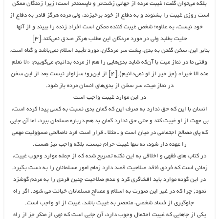
بلکه می‌توان گفت؛ غیبت مرده از جهاتى زشت‌تر و ناپسندتر است؛ زیرا زندگان ممکن
است روزى غیبت را بشنوند و به دفاع از خود برخیزند، ولى مرده هرگز قادر به دفاع از
خود نیست، به علاوه؛ شخص غیبت کننده ممکن است افراد زنده را ببیند و از آنها
حلیّت بطلبد ولى در مورد مردگان این مطلب هرگز صدق نمی‌کند.[۳]
بنابر این، سخن گفتن به بدی، پشت سر مردگان، مورد تأیید اسلام نمی‌باشد و گناه است.
وقتی ما در نماز میت با آن‌که شاید بدی‌هایی را هم از مرده بدانیم، می‌گوییم: «لا نعلم
منه الا خیرا» (جز خیر از او نمی‌دانیم).[۴] از این‌رو؛ سزاوار نیست بعد از این سخن
در نماز میت، سر سخن از بدی‌های انسان مرده باز شود.
در این موارد غیبت واجب است
انسان با این که حق ندارد به صرف این که گمان بدى نسبت به کسى پیدا کرده است،
بى جهت از او غیبت کند و حتى حق ندارد گمان بد هم درباره مسلمان ببرد، اما آن جایى
که پاى مصالح اجتماعى در میان است و ـ مثلا ـ قرار است فرد ناصالحى مسؤولیت مهمى
را عهده دار شود، نه تنها غیبت حرام نیست، بلکه واجب نیز هست.
در کتاب هاى فقهى و اخلاقى به این نکته تصریح شده که از جمله موارد وجوب غیبت،
زمانى است که فردى فاقد صلاحیت قصد دارد زمام امور مسلمانان را به دست بگیرد.
در این گونه موارد باید افشاگرى کرد و عدم صلاحیت چنین فردى را به مردم گوشزد
نمود; چرا که در غیر این صورت به اسلام و مصالح مسلمانان خیانت مى شود. اگر راه
جلوگیرى از فساد شخصى، منحصر به غیبت باشد، غیبت از او واجب است.
یکى از جاهایى که غیبت احتمال وجوب دارد، آن جایى است که نهى از منکر جز از راه