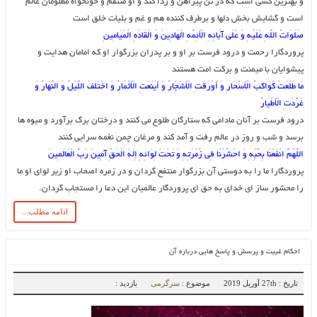
و بهترین کسى است که در تن پیراهن و ردا کند و او منتقم و خونخواه مظلومان عالم
است و گشایش بخش دلها و برطرف کننده هم و غم و بلیات خلق است
صَلَوَاتُ اللَّهِ عَلَیْهِ وَ عَلَى آبَائِهِ الْأَئِمَّهِ الْهَادِینَ وَ الْقَادَهِ الْمَیَامِینِ‏
پروردگارا رحمت و درود فرست بر او و بر پدران بزرگوار او که امامان هدایت و
پیشوایان با میمنت و برکت امت هستند
مَا طَلَعَتْ کَوَاکِبُ الْأَسْحَارِ وَ أَوْرَقَتِ الْأَشْجَارُ وَ أَیْنَعَتِ الْأَثْمَارُ وَ اخْتَلَفَ اللَّیْلُ وَ النَّهَارُ وَ
غَرَّدَتِ الْأَطْیَارُ
درود فرست بر آنان مادامى که ستارگان طلوع مى‏ کنند و درختان برگ برآورد و میوه‏ ها
برسد و شب و روز در عالم رفت و آمد کند و مرغان چمن نغمه سرایى کنند
اللَّهُمَّ انْفَعْنَا بِحُبِّهِ وَ احْشُرْنَا فِی زُمْرَتِهِ وَ تَحْتَ لِوَائِهِ إِلَهَ الْحَقِّ آمِینَ رَبَّ الْعَالَمِینَ‏
پروردگارا ما را به دوستى آن بزرگوار منتفع گردان و در زمره اصحاب او زیر لواى او ما
را محشور ساز اى خداى به حق اى پروردگار عالمیان این دعا را مستجاب گردان.
ادامه مطلب...
احکام غیبت و پرسش و پاسخ هایی درباره آن
تاریخ : 27th آوریل 2019
موضوع :
سرگرمی
بازدید :