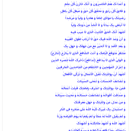
وَ أَعْدَاءَکَ هُمُ الْخَاسِرُونَ وَ أَنَّکَ خَازِنُ کُلِّ عِلْمٍ
وَ فَاتِقُ کُلِّ رَتْقٍ وَ مُحَقِّقُ کُلِّ حَقٍّ وَ مُبْطِلُ کُلِّ بَاطِلٍ‏
رَضِیتُکَ یَا مَوْلاَیَ إِمَاماً وَ هَادِیاً وَ وَلِیّاً وَ مُرْشِداً
لاَ أَبْتَغِی بِکَ بَدَلاً وَ لاَ أَتَّخِذُ مِنْ دُونِکَ وَلِیّاً
أَشْهَدُ أَنَّکَ الْحَقُّ الثَّابِتُ الَّذِی لاَ عَیْبَ فِیهِ
وَ أَنَّ وَعْدَ اللَّهِ فِیکَ حَقٌ‏ لاَ أَرْتَابُ لِطُولِ الْغَیْبَهِ
وَ بُعْدِ الْأَمَدِ وَ لاَ أَتَحَیَّرُ مَعَ مَنْ جَهِلَکَ وَ جَهِلَ بِکَ‏
مُنْتَظِرٌ مُتَوَقِّعٌ لِأَیَّامِکَ وَ أَنْتَ الشَّافِعُ الَّذِی لاَ یُنَازَعُ (تُنَازَعُ)
وَ الْوَلِیُّ الَّذِی لاَ یُدَافَعُ (تُدَافَعُ) ذَخَرَکَ اللَّهُ لِنُصْرَهِ الدِّینِ
وَ إِعْزَازِ الْمُؤْمِنِینَ وَ الاِنْتِقَامِ مِنَ الْجَاحِدِینَ الْمَارِقِینَ‏
أَشْهَدُ أَنَّ بِوِلاَیَتِکَ تُقْبَلُ الْأَعْمَالُ وَ تُزَکَّى الْأَفْعَالُ
وَ تُضَاعَفُ الْحَسَنَاتُ وَ تُمْحَى السَّیِّئَاتُ‏
فَمَنْ جَاءَ بِوِلاَیَتِکَ وَ اعْتَرَفَ بِإِمَامَتِکَ قُبِلَتْ أَعْمَالُهُ
وَ صُدِّقَتْ أَقْوَالُهُ وَ تَضَاعَفَتْ حَسَنَاتُهُ وَ مُحِیَتْ سَیِّئَاتُهُ‏
وَ مَنْ عَدَلَ عَنْ وِلاَیَتِکَ وَ جَهِلَ مَعْرِفْتَکَ
وَ اسْتَبْدَلَ بِکَ غَیْرَکَ کَبَّهُ اللَّهُ عَلَى مَنْخِرِهِ فِی النَّارِ
وَ لَمْ یَقْبَلِ اللَّهُ لَهُ عَمَلاً وَ لَمْ یُقِمْ لَهُ یَوْمَ الْقِیَامَهِ وَزْناً
أُشْهِدُ اللَّهَ وَ أُشْهِدُ مَلاَئِکَتَهُ وَ أُشْهِدُکَ
یَا مَوْلاَیَ بِهَذَا ظَاهِرُهُ کَبَاطِنِهِ وَ سِرُّهُ کَعَلاَنِیَتِهِ‏