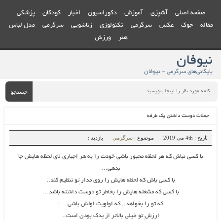
صفحه اصلی
آشپزی
آموزش
دکوراسیون
اخبار
کودکان
پزشکی
مقاله
جوک
عکس
سرگرمی
تکنولوژی
زناشویی
سرگرمی
مدل لباس
هنر
ورزش
نیوفان
بایگانی‌های سرگرمی - نیوفان
جستجو
جملات دوست داشتن یک طرفه
تاریخ : 4th می 2019
موضوع :
سرگرمی
بازدید :
با کسی نباش که هر لحظه مجبور باشی خودت را به هر اجباری لای لحظه هایش جا
بدهی…
با کسی باش که لحظه هایش را روی مدار ِتو تنظیم کند..
با کسی که مشغله هایش را بخاطر تو دوست داشته باشد…
که تو را بخواهد.. که اولویت اولش باشی… !
ارزشِ تو خیلی بالاتر از یدک بودن است..