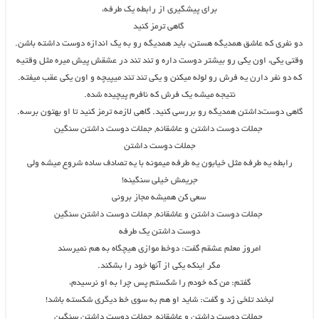
برای پیشگیری از رابطه یک طرفه،
گاهی ترمز کنید
دو نفری که عاشق همدیگه هستن، باید همدیگه رو به یک اندازه دوست داشته باشن.
وقتی یکی، اون یکی رو بیشتر دوست داره و تند تند در عشقش پیش میره مثل وقتیه
که دو نفر دارن یه فرش رو لوله میکنن و یکی تند تند میپیچه و اون یکی عقب میفته.
نتیجه میشه‌ یک فرش که نافرم پیچیده شده.
گاهی دوست‌داشتن همدیگه رو بررسی کنید. گاهی لازمه ترمز کنید تا او بهتون برسه.
جملات دوست داشتن و عاشقانه, جملات دوست داشتن سنگین
جملات دوست داشتن
رابطه یه طرفه مثل خیابون یه طرفه میمونه با یه تصادف ساده شروع میشه ولی
جریمش خیلی سنگینه!
سعی کن همیشه مجاز برونی
جملات دوست داشتن و عاشقانه, جملات دوست داشتن سنگین
دوست داشتن یک طرفه
امروز معلم عشقم گفت: دوخط موازی هیچگاه به هم نمیرسند
مگر اینکه یکی از آنها خود را بشکند.
گفتم: من که خودم را شکستم پس چرا به او نرسیدم،
لبخند تلخی زد و گفت: شاید او هم به سوی خط دیگری شکسته باشد!
جملات دوست داشتن و عاشقانه, جملات دوست داشتن سنگین