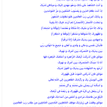
وَ أَنْتَ الشَّاهِدُ عَلَى ذَلِکَ وَ هُوَ عَهْدِی إِلَیْکَ وَ مِیثَاقِی لَدَیْکَ‏
إِذْ أَنْتَ نِظَامُ الدِّینِ وَ یَعْسُوبُ الْمُتَّقِینَ وَ عِزُّ الْمُوَحِّدِینَ‏
وَ بِذَلِکَ أَمَرَنِی رَبُّ الْعَالَمِینَ فَلَوْ تَطَاوَلَتِ الدُّهُورُ
وَ تَمَادَتِ الْأَعْمَارُ (الْأَعْصَارُ) لَمْ أَزْدَدْ فِیکَ إِلاَّ یَقِیناً
وَ لَکَ إِلاَّ حُبّاً وَ عَلَیْکَ إِلاَّ مُتَّکَلاً وَ مُعْتَمَداً (تَوَکُّلاً وَ اعْتِمَاداً)
وَ لِظُهُورِکَ إِلاَّ مُتَوَقَّعاً وَ مُنْتَظَراً (تَوَقُّعاً وَ انْتِظَاراً)
وَ لِجِهَادِی بَیْنَ یَدَیْکَ مُتَرَقَّباً (إِلاَّ تَرَقُّباً)
فَأَبْذُلُ نَفْسِی وَ مَالِی وَ وَلَدِی وَ أَهْلِی وَ جَمِیعَ مَا خَوَّلَنِی رَبِّی
بَیْنَ یَدَیْکَ وَ التَّصَرُّفَ بَیْنَ أَمْرِکَ وَ نَهْیِکَ‏
مَوْلاَیَ فَإِنْ أَدْرَکْتُ أَیَّامَکَ الزَّاهِرَهَ وَ أَعْلاَمَکَ الْبَاهِرَهَ فَهَا
أَنَا ذَا عَبْدُکَ الْمُتَصَرِّفُ بَیْنَ أَمْرِکَ وَ نَهْیِکَ‏
أَرْجُو بِهِ الشَّهَادَهَ بَیْنَ یَدَیْکَ وَ الْفَوْزَ لَدَیْکَ‏
مَوْلاَیَ فَإِنْ أَدْرَکَنِی الْمَوْتُ قَبْلَ ظُهُورِکَ
فَإِنِّی أَتَوَسَّلُ بِکَ وَ بِآبَائِکَ الطَّاهِرِینَ إِلَى اللَّهِ تَعَالَى‏
وَ أَسْأَلُهُ أَنْ یُصَلِّیَ عَلَى مُحَمَّدٍ وَ آلِ مُحَمَّدٍ
وَ أَنْ یَجْعَلَ لِی کَرَّهً فِی ظُهُورِکَ وَ رَجْعَهً فِی أَیَّامِکَ‏
لِأَبْلُغَ مِنْ طَاعَتِکَ مُرَادِی وَ أَشْفِیَ مِنْ أَعْدَائِکَ فُؤَادِی‏
مَوْلاَیَ وَقَفْتُ فِی زِیَارَتِکَ مَوْقِفَ الْخَاطِئِینَ النَّادِمِینَ الْخَائِفِینَ مِنْ عِقَابِ رَبِّ الْعَالَمِینَ‏