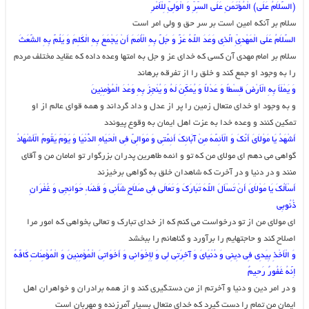
(السَّلاَمُ عَلَى) الْمُؤْتَمَنِ عَلَى السِّرِّ وَ الْوَلِیِّ لِلْأَمْرِ
سلام بر آنکه امین است بر سر حق و ولى امر است
السَّلاَمُ عَلَى الْمَهْدِیِّ الَّذِی وَعَدَ اللَّهُ عَزَّ وَ جَلَّ بِهِ الْأُمَمَ أَنْ یَجْمَعَ بِهِ الْکَلِمَ وَ یَلُمَّ بِهِ الشَّعَثَ‏
سلام بر امام مهدى آن کسى که خداى عز و جل به امتها وعده داده که عقاید مختلف مردم
را به وجود او جمع کند و خلق را از تفرقه برهاند
وَ یَمْلَأَ بِهِ الْأَرْضَ قِسْطاً وَ عَدْلاً وَ یُمَکِّنَ لَهُ وَ یُنْجِزَ بِهِ وَعْدَ الْمُؤْمِنِینَ‏
و به وجود او خداى متعال زمین را پر از عدل و داد گرداند و همه قواى عالم از او
تمکین کنند و وعده خدا به عزت اهل ایمان به وقوع پیوندد
أَشْهَدُ یَا مَوْلاَیَ أَنَّکَ وَ الْأَئِمَّهَ مِنْ آبَائِکَ أَئِمَّتِی وَ مَوَالِیَّ فِی الْحَیَاهِ الدُّنْیَا وَ یَوْمَ یَقُومُ الْأَشْهَادُ
گواهى مى ‏دهم اى مولاى من که تو و ائمه طاهرین پدران بزرگوار تو امامان من و آقاى
منند و در دنیا و در آخرت که شاهدان خلق به گواهى برخیزند
أَسْأَلُکَ یَا مَوْلاَیَ أَنْ تَسْأَلَ اللَّهَ تَبَارَکَ وَ تَعَالَى فِی صَلاَحِ شَأْنِی وَ قَضَاءِ حَوَائِجِی وَ غُفْرَانِ
ذُنُوبِی‏
اى مولاى من از تو درخواست مى ‏کنم که از خداى تبارک و تعالى بخواهى که امور مرا
اصلاح کند و حاجتهایم را برآورد و گناهانم را ببخشد
وَ الْأَخْذِ بِیَدِی فِی دِینِی وَ دُنْیَایَ وَ آخِرَتِی لِی وَ لِإِخْوَانِی وَ أَخَوَاتِیَ الْمُؤْمِنِینَ وَ الْمُؤْمِنَاتِ کَافَّهً
إِنَّهُ غَفُورٌ رَحِیمٌ‏
و در امر دین و دنیا و آخرتم از من دستگیرى کند و از همه برادران و خواهران اهل
ایمان من تمام را دست گیرد که خداى متعال بسیار آمرزنده و مهربان است