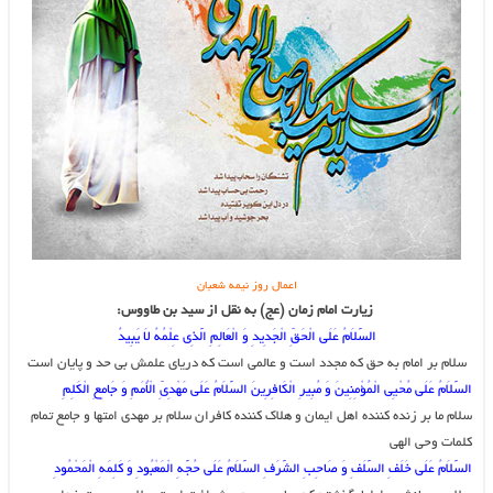
اعمال روز نیمه شعبان
زیارت امام زمان (عج) به نقل از سید بن طاووس:
السَّلاَمُ عَلَى الْحَقِّ الْجَدِیدِ وَ الْعَالِمِ الَّذِی عِلْمُهُ لاَ یَبِیدُ
سلام بر امام به حق که مجدد است و عالمى است که دریاى علمش بى ‏حد و پایان است
السَّلاَمُ عَلَى مُحْیِی الْمُؤْمِنِینَ وَ مُبِیرِ الْکَافِرِینَ السَّلاَمُ عَلَى مَهْدِیِّ الْأُمَمِ وَ جَامِعِ الْکَلِمِ‏
سلام ما بر زنده کننده اهل ایمان و هلاک کننده کافران سلام بر مهدى امتها و جامع تمام
کلمات وحى الهى
السَّلاَمُ عَلَى خَلَفِ السَّلَفِ وَ صَاحِبِ الشَّرَفِ السَّلاَمُ عَلَى حُجَّهِ الْمَعْبُودِ وَ کَلِمَهِ الْمَحْمُودِ