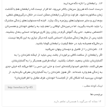
۱۳. رابطه‌تان را تازه نگه می‌دارید
درست است که هرروز سن‌مان بالاتر می‌رود، اما قرار نیست که رابطه‌مان هم با گذشت
زمان سالخورده شود. طراوت و تازگی رابطه‌تان ممکن است در خلال درگیری‌های شغلی،
بچه‌داری و سایر مسئولیت‌های روزمره رنگ ببازد. البته که مسئولیت‌های زندگی مشترک
را نباید نادیده بگیرید، اما درعین‌حال اوقاتی را هم باید به رابطه‌ی خودتان و همسرتان
اختصاص بدهید. حتی یک آغوش گرم در پایان روز کاری می‌تواند حسابی به‌دل بنشیند.
شاید پس از سال‌ها زندگی مشترک احساس کنید که دیگر نیازی به این کارها نیست،
درحالی‌که همیشه باید در حفظ کیفیت رابطه‌تان کوشا باشید.
۱۴. نامزدتان را از فامیل و دوستان پنهان نمی‌کنید
اگر رابطه‌تان از سلامت کافی برخوردار باشد، پس نباید از اینکه نامزدتان را به
آشنایان‌تان نشان بدهید، خجالت بکشید. اینکه طرفین همدیگر را به آشنایان‌شان
معرفی کنند، نشانه‌ی امیدوارکننده‌ای است و حتی این حس را القا می‌کند که خیلی جدی
به زندگی هم وارد شده‌اند. اگر هنوز نامزدتان را به آشنایان‌تان معرفی نکرده‌اید، از
خودتان بپرسید که اشکال کار از کجاست؟ خودتان، طرف مقابل یا اطرافیان‌تان؟
لینک کوتاه مطلب :
برچسب ها
۱۴ نشانه که می‌گوید با همسرتان تفاهم دارید