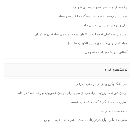
چگونه یک متخصص سئو حرفه ای شویم؟
سیر سیاه چیست؟ ۵ خاصیت شگفت انگیز سیر سیاه
علل و درمان نارسایی تنفسی حاد
بازسازی ساختمان,تعمیرات ساختمان,هزینه بازسازی ساختمان در تهران
مواد لازم برای باسلوق شیره انگور (دوشاب) :
آشنایی با رشته بهداشت عمومی
نوشته‌های تازه
متن آهنگ بگین بهش از مرتضی اشرفی
درمان فوری هموروئید – راهکارهای مؤثر برای درمان هموروئید و زخم مقعد در خانه
بهترین هتل های کربلا که نزدیک حرم هستند
مشخصات فنی زانتیا
سایزبندی تایر انواع خودروهای نیسان – هیوندای – هوندا – ولوو