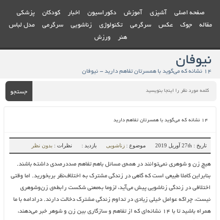
صفحه اصلی
آشپزی
آموزش
دکوراسیون
اخبار
کودکان
پزشکی
مقاله
جوک
عکس
سرگرمی
تکنولوژی
زناشویی
سرگرمی
مدل لباس
هنر
ورزش
نیوفان
۱۴ نشانه که می‌گوید با همسرتان تفاهم دارید - نیوفان
جستجو
۱۴ نشانه که می‌گوید با همسرتان تفاهم دارید
تاریخ : 27th آوریل 2019
موضوع :
زناشویی
بازدید :
نظرات :
بدون نظر
هیچ زن و شوهری نمی‌توانند در همه‌ی مسائل باهم تفاهم صددرصدی داشته باشند.
بنابراین کاملا طبیعی است که گاهی در زندگی مشترک به اختلاف‌‌نظر بربخورید. اما وقتی
اختلافی در زندگی زناشویی پیش می‌آید، لزوما به‌معنی شکست رابطه‌ی زن‌وشوهری
نیست، چراکه عوامل خیلی زیادی در تداوم زندگی مشترک دخالت دارند. درادامه با ما
همراه باشید تا با ۱۴ نشانه‌ای که از تفاهم و سازگاری بین زن و شوهر خبر می‌دهند،