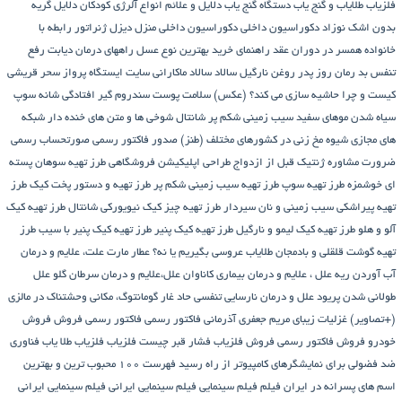
فلزیاب طلایاب و گنج‌ یاب
دستگاه‌ گنج‌ یاب
دلایل و علائم انواع آلرژی کودکان
دلایل گریه
بدون اشک نوزاد
دکوراسیون داخلی
دکوراسیون داخلی منزل
دیزل ژنراتور
رابطه با
خانواده همسر در دوران عقد
راهنمای خرید بهترین نوع عسل
راههای درمان دیابت
رفع
تنفس بد
رمان
روز پدر
روغن نارگیل
سالاد
سالاد ماکارانی
سایت ایستگاه پرواز
سحر قریشی
کیست و چرا حاشیه سازی می کند؟ (عکس)
سلامت پوست
سندروم گیر افتادگی شانه
سوپ
سیاه شدن موهای سفید
سیب زمینی شکم پر
شانتال
شوخی ها و متن های خنده دار شبکه
های مجازی
شیوه مخ زنی در کشورهای مختلف (طنز)
صدور فاکتور رسمی
صورتحساب رسمی
ضرورت مشاوره ژنتیک قبل از ازدواج
طراحی اپلیکیشن فروشگاهی
طرز تهیه سوهان پسته
ای خوشمزه
طرز تهیه سوپ
طرز تهیه سیب زمینی شکم پر
طرز تهیه و دستور پخت کیک
طرز
تهیه پیراشكی سيب زمينی و نان سیردار
طرز تهیه چیز کیک نیویورکی شانتال
طرز تهیه کیک
آلو و هلو
طرز تهیه کیک لیمو و نارگیل
طرز تهیه کیک پنیر
طرز تهیه کیک پنیر با سیب
طرز
تهیه گوشت قلقلی و بادمجان
طلایاب
عروسی بگیریم یا نه؟
عطار مارت
علت، علایم و درمان
آب آوردن ریه
علل ، علایم و درمان بیماری کاناوان
علل،علایم و درمان سرطان گلو
علل
طولانی شدن پریود
علل و درمان نارسایی تنفسی حاد
غار گومانتوگ، مکانی وحشتناک در مالزی
(+تصاویر)
غزلیات زیبای مریم جعفری آذرمانی
فاکتور رسمی
فاکتور رسمی فروش
فروش
خودرو
فروش فاکتور رسمی
فروش فلزیاب
فشار قبر چیست
فلزیاب
فلزیاب طلا یاب
فناوری
ضد فضولی برای نمایشگرهای کامپیوتر از راه رسید
فهرست ۱۰۰ محبوب ترین و بهترین
اسم های پسرانه در ایران
فیلم
فیلم سینمایی
فیلم سینمایی ایرانی
فیلم سینمایی ایرانی