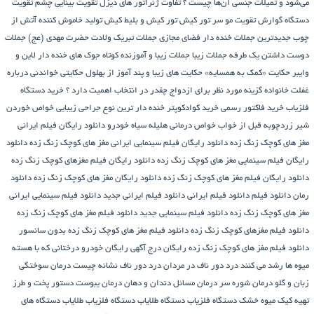
می‌شود و تمیلات جنسی آن‌ها چیست ؟
تفاوت ژنراتور های دیزل
تقویت بینایی چشم
تقویت
دستگاه گوارش
تقویت مو سر
تور کیش
تور کیش و بلیط کیش
تولید خاموش کننده آتش از
چوب
جدیدترین جملات خنده دار فضای مجازی
جملات تبریک ولادت حضرت مهدی (عج)
جملات
دوست داشتن یک طرفه
جملات زیبا
جملات زیبا و آموزنده کوتاه
جوک های خنده دار لاین و
وایبر
حکایت «کمک به همسایه»
حکایت های زیبا و پند آموز از بهلول
حکایتی خواندنی درباره
غفلت
خانواده گزینه مورد نظر برای ازدواج چقدر در انتخاب اهمیت دارد ؟
خرید دستگاه
فلزیاب
خرید فاکتور رسمی
خرید کوادکوپتر
خنده دار ترین نوع جراحی زیبایی
خواص خوردن
شیر زردچوبه قبل از خواب
خواص درمانی هلیله سیاه
خودرو
دانلود رایگان فیلم ایرانی
مغز های کوچک زنگ زده
دانلود رایگان فیلم سینمایی ایرانی مغز های کوچک زنگ زده
دانلود
رایگان فیلم سینمایی مغز های کوچک زنگ زده
دانلود رایگان فیلم مغزهای کوچک زنگ زده
دانلود رایگان فیلم مغز های کوچک زنگ زده
دانلود رایگان مغز های کوچک زنگ زده
دانلود
رمان
دانلود فیلم
دانلود فیلم ایرانی
دانلود فیلم ایرانی جدید
دانلود فیلم سینمایی ایرانی
مغز های کوچک زنگ زده
دانلود فیلم سینمایی جدید
دانلود فیلم مغز های کوچک زنگ زده
دانلود فیلم مغزهای کوچک زنگ زده
دانلود فیلم مغز های کوچک زنگ زده بدون سانسور
دانلود فیلم مغز های کوچک زنگ زده رایگان
درج آگهی رایگان خودرو
درختانی که با هسته
میوه ها رشد می کنند
درد دور ناف در مردان
درد دور ناف نشانه چیست
درمان سوختگی
زبان و گلو
درمان شوره سر
درمان مسائل دندان و دهان
درمان یبوست
دستور پخت و طرز
تهیه کیک میوه خشک
دستگاه فلزیاب
دستگاه‌ طلایاب
دستگاه‌ فلزیاب طلایاب
دستگاه‌ های