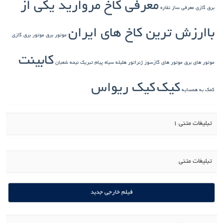
معرفی کاخ مروارید یکی از
برق گازی
معرفی ساز نقاره
باارزش ترین کاخ های ایران
موتور برق
موتور برق گازی
کابینت
موتور های برق
موتور های گازسوز ژنراتور
هلیله سیاه
پیام تبریک نیمه شعبان
کیک
کیک ریواس
کمک به همسایه
تبلیغات متنی 1
تبلیغات متنی
فیلم خارجی جدید