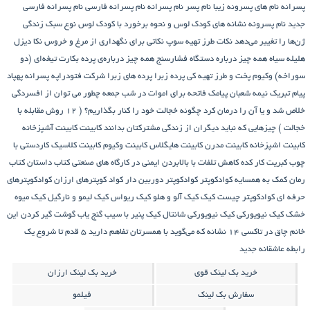
پسرانه
نام های پسرونه زیبا
نام پسر
نام پسرانه
نام پسرانه فارسی
نام پسرانه فارسی
جدید
نام پسرونه
نشانه های کودک لوس و نحوه برخورد با کودک لوس
نوع سبک زندگی
ژن‌ها را تغییر می‌دهد
نکات طرز تهیه سوپ
نکاتی برای نگهداری از مرغ و خروس
نکا دیزل
هلیله سیاه
همه چیز درباره دستگاه فشارسنج
همه چیز درباره‌ی پرده بکارت تیغه‌ای (دو
سوراخه)
وکیوم
پخت و طرز تهیه کی
پرده زبرا
پرده های زبرا شرکت فتودراپه
پسرانه
پهپاد
پیام تبریک نیمه شعبان
پیامک فاتحه برای اموات در شب جمعه
چطور می توان از افسردگی
خلاص شد و یا آن را درمان کرد
چگونه خجالت خود را کنار بگذاریم؟ ( 12 روش مقابله با
خجالت )
چیزهایی که نباید دیگران از زندگی مشترکتان بدانند
کابینت
کابینت آشپزخانه
کابینت اشپزخانه
کابینت مدرن
کابینت هایگلاس
کابینت وکیوم
کابینت کلاسیک
کاردستی با
چوب کبریت
کار کده
کاهش تلفات با بالابردن ایمنی در کارگاه های صنعتی
کتاب داستان
کتاب
رمان
کمک به همسایه
کوادکوپتر
کوادکوپتر دوربین دار
کواد کوپترهای ارزان
کوادکوپترهای
حرفه ای
کوادکوپتر چیست
کیک
کیک آلو و هلو
کیک ریواس
کیک لیمو و نارگیل
کیک میوه
خشک
کیک نیویورکی
کیک نیویورکی شانتال
کیک پنیر با سیب
گنج‌ یاب
گوشت
گیر کردن این
خانم چاق در تاکسی
۱۴ نشانه که می‌گوید با همسرتان تفاهم دارید
۵ قدم تا شروع یک
رابطه عاشقانه جدید
خرید بک لینک قوی
خرید بک لینک ارزان
سفارش بک لینک
فیلمو