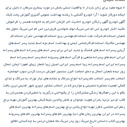
کلمات کلیدی
7 میوه مفید برای زنان باردار
7 واقعیت تسلی بخش در مورد بیماری سرطان
8 دلیل برای
اینکه دورکار شوید !
آرا خودرو
آشنایی با رشته بهداشت عمومی
آشپزی
آموزش پخت کیک
آگهی خودرو
آگهی رایگان خودرو
احادیث اخر الزمان
احترام به خانواده همسر را فراموش
نکنید
اخبار خودرو
اس ام اس تبریک تولد متولدین فروردین
اس ام اس تبریک حلول ماه
شعبان
استخدام شرکت نفت
استخدام مهندس برق
استخدام مهندس عمران
استخدام
مهندس مکانیک
استخدام کارشناس ایمنی و بهداشت
اسم بچه
اسم جدید پسر
اسم های
آریایی پسرانه
اسم های قشنگ و جدید ایرانی برای پسر
اسم های پسرانه
اسم های پسرانه
ایرانی
اسم های پسرانه مذهبی و قرآنی
اسم های پسرونه
اسم پسر
اسم پسرانه
اسم
پسرانه ایرانی
اسم پسرانه زیبا
اسم پسر ایرانی اصیل زیبا
اشعار زیبای اهورا ایمان
اعمال
روز نیمه شعبان
اعمال و دعای حجامت
البرز سنسور
اموزش درست کردن سوپ خوشمزه
انتخاب نام پسر
انتخاب نام پسرانه
انواع سرلاک و نشانه های نیاز نوزاد به سرلاک و غذای
کمکی
اهمیت مشاوره تحصیلی و مواردی که در انتخاب مشاور
ایچری شهر، قدیمی ترین بافت
باکو
با این راهکارها زندگی مشترکتان را از یکنواختی درآورید
با تحقیرکردن همسرتان به
قلب او تیر نزنید
بحران هویت نوجوان و نقش والدین
بلیط کیش
بهترین آموزش تهیه برنج
زعفرانی مجلسی +طرز تهیه انواع پختن برنج
بهترین اسم های پسرانه
بهترین اسم های
پسرانه در ایران
بهترین رمان های دنیا
بهترین نام های پسرانه
بهترین نام های پسرونه
بهترین کتاب داستان تاریخ
تبریک روز پدر
تبریک ماه شعبان
ترنس به چه کسانی اطلاق