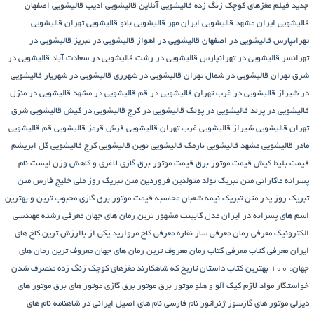
جدید
فیلم مغزهای کوچک زنگ زده
قالیشویی آنلاین
قالیشویی ادیب
قالیشویی اصفهان
قالیشویی ایران مشهد
قالیشویی ایران مهر
قالیشویی بانو
قالیشویی تهران
قالیشویی
تهرانپارس
قالیشویی در اصفهان
قالیشویی در اهواز
قالیشویی در تبریز
قالیشویی در
تهرانسر
قالیشویی در تهرانپارس
قالیشویی در رشت
قالیشویی در سعادت آباد
قالیشویی در
شرق تهران
قالیشویی در شمال تهران
قالیشویی در شهرری
قالیشویی در شهریار
قالیشویی
در شیراز
قالیشویی در غرب تهران
قالیشویی در قم
قالیشویی در مشهد
قالیشویی در منزل
قالیشویی در پرند
قالیشویی در پونک
قالیشویی در کرج
قالیشویی در کیش
قالیشویی شرق
تهران
قالیشویی شیراز
قالیشویی غرب تهران
قالیشویی فرش قرمز
قالیشویی قم
قالیشویی
مادر
قالیشویی مشهد
قالیشویی نارمک
قالیشویی نوین
قالیشویی کرج
قالیشویی گل ابریشم
قیمت بلیط کیش
قیمت موتور برق
قیمت موتور برق گازی
لاغری و کاهش وزن
لیست نام
پسرانه
ماکارانی
متن تبریک تولد متولدین فروردین
متن تبریک روز ملی خلیج فارس
متن
تبریک روز پدر
متن تبریک نیمه شعبان
محاسبه قیمت موتور برق گازی
محبوب ترین و بهترین
اسم های پسرانه در ایران
مدل کابینت
مشهور ترین رمان های جهان
معرفی رشته مهندسی
الکترونیک
معرفی رمان
معرفی ساز نقاره
معرفی کاخ مروارید یکی از باارزش ترین کاخ های
ایران
معرفی کتاب
معرفی کتاب رمان
معروف ترین رمان های جهان
معروف ترین رمان های
جهان: ۱۰۰ بهترین کتاب داستان تاریخ که شاهکارند
مغزهای کوچک زنگ زده
منصرف شدن
خواستگار
مواد لازم کیک آلو و هلو
موتور برق
موتور برق گازی
موتور های برق
موتور های
دیزلی
موتور های گازسوز ژنراتور
نام فارسی
نام های اصیل ایرانی در شاهنامه
نام های