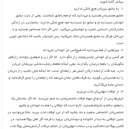
بیشتر آشنا شوید.
۱. به عشق بین‌تان هیچ شکی ندارید
عاشق همسرتان هستید و می‌دانید که او هم عاشق شماست. یعنی از بابت عشق
خودتان نسبت‌به او و عشق او نسبت‌به خود هیچ شکی ندارید. به‌عبارتی، در زندگی
مشترک‌تان احساس امنیت و خوشبختی می‌کنید. حتی اگر ذاتا غصه‌خور هستید و با
این‌حال هرگز به عشق همسرتان شک نمی‌کنید، پس امیدوار باشید که نشانه‌ی خوبی
است.
۲. چیزهایی از هم می‌دانید که هیچ‌کس جز خودتان نمی‌داند
هر کسی برای خودش چندین‌وچند راز مگو دارد. اما اگر زن و شوهری بتوانند رازهای
مگویشان را باهم درمیان بگذارند، یعنی اینکه تفاهم رضایت‌بخشی بین‌شان جریان
دارد. صداقت ازجمله ارکان اصلی هر رابطه‌ای است، اما اینکه مایل باشید راز دل‌تان
را به همسرتان بگویید، به طرف مقابل نشان می‌دهد که رابطه‌تان را جدی گرفته‌اید و
حسابی مایه می‌گذارید.
۳. از اوقات تنهایی‌تان لذت می‌برید
خیلی‌ها پس از ازدواج سهم اوقات شخصی‌شان به صفر می‌رسد. اما اگر به‌دنبال یک
رابطه‌ی سالم و بادوام هستید، لازم است که اوقاتی را هم به خودتان و علایق
شخصی‌تان اختصاص بدهید و بلد باشید که از این اوقات لذت ببرید. مثلا می‌توانید در
چنین اوقاتی به دیدار خانواده و دوستان‌تان بروید یا فرضا اگر اهل یوگا هستید، در
کلاس یوگا ثبت‌نام کنید و در ساعات تنهایی‌تان از انجام حرکات آرامش‌بخش یوگا لذت