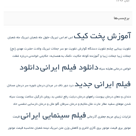
آبان ۱۳۹۶
برچسب‌ها
آموزش پخت کیک
اس ام اس تبریک حلول ماه شعبان
تبریک ماه شعبان
تقویت بینایی چشم
تقویت دستگاه گوارش
تقویت مو سر
جملات تبریک ولادت حضرت مهدی (عج)
جملات زیبا
جملات زیبا و آموزنده کوتاه
حکایت «کمک به همسایه»
حکایتی خواندنی درباره غفلت
دانلود فیلم ایرانی
دانلود
خواص درمانی هلیله سیاه
فیلم ایرانی جدید
درد دور ناف در مردان
درمان شوره سر
درمان مسائل
دندان و دهان
درمان یبوست
راههای درمان دیابت
رفع تنفس بد
روغن نارگیل
سلامت پوست
سیاه
شدن موهای سفید
عطار مارت
علل،علایم و درمان سرطان گلو
علل و درمان نارسایی تنفسی حاد
فیلم سینمایی ایرانی
غزلیات زیبای مریم جعفری آذرمانی
قیمت
موتور برق
قیمت موتور برق گازی
لاغری و کاهش وزن
متن تبریک نیمه شعبان
محاسبه قیمت موتور