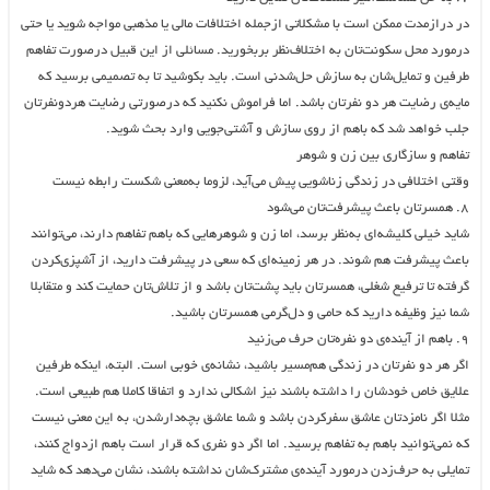
در درازمدت ممکن است با مشکلاتی ازجمله اختلافات مالی یا مذهبی مواجه شوید یا حتی
درمورد محل سکونت‌تان به اختلاف‌نظر بربخورید. مسائلی از این‌ قبیل درصورت تفاهم
طرفین و تمایل‌شان به سازش حل‌شدنی است. باید بکوشید تا به تصمیمی برسید که
مایه‌ی رضایت هر دو نفرتان باشد. اما فراموش نکنید که درصورتی رضایت هردونفرتان
جلب خواهد شد که باهم از روی سازش و آشتی‌جویی وارد بحث شوید.
تفاهم و سازگاری بین زن و شوهر
وقتی اختلافی در زندگی زناشویی پیش می‌آید، لزوما به‌معنی شکست رابطه‌ نیست‎
۸. همسرتان باعث پیشرفت‌تان می‌شود
شاید خیلی کلیشه‌ای به‌نظر برسد، اما زن‌ و شوهرهایی که باهم تفاهم دارند، می‌توانند
باعث پیشرفت هم شوند. در هر زمینه‌ای که سعی در پیشرفت دارید، از آشپزی‌کردن
گرفته تا ترفیع شغلی، همسرتان باید پشت‌تان باشد و از تلاش‌تان حمایت کند و متقابلا
شما نیز وظیفه دارید که حامی و دل‌گرمی همسرتان باشید.
۹. باهم از آینده‌ی دو نفره‌تان حرف می‌زنید
اگر هر دو نفرتان در زندگی هم‌مسیر باشید، نشانه‌ی خوبی است. البته، اینکه طرفین
علایق خاص خودشان را داشته باشند نیز اشکالی ندارد و اتفاقا کاملا هم طبیعی است.
مثلا اگر نامزدتان عاشق سفرکردن باشد و شما عاشق بچه‌دارشدن، به این معنی نیست
که نمی‌توانید باهم به تفاهم برسید. اما اگر دو نفری که قرار است باهم ازدواج کنند،
تمایلی به حرف‌زدن درمورد آینده‌ی مشترک‌شان نداشته باشند، نشان می‌دهد که شاید