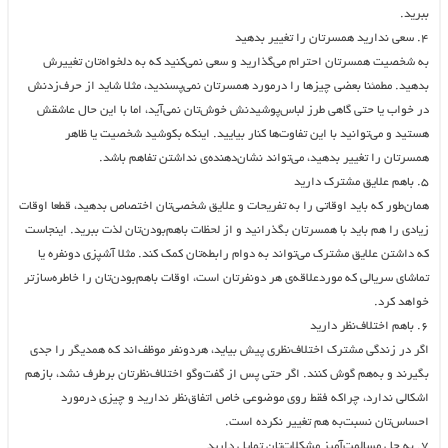
ببرید.
۴. سعی ندارید همسرتان را تغییر بدهید
به شخصیت همسرتان احترام می‌گذارید و سعی نمی‌کنید که به دلخواه‌تان تغییرش
بدهید. مطمئنا بعضی چیزها را درمورد همسرتان نمی‌پسندید، مثلا شاید از حرف‌زدنش
در خواب یا حتی گاهی طرز لباس‌پوشیدنش خوش‌تان نمی‌آید، اما با این‌ حال عاشقش
هستید و می‌توانید با این تفاوت‌ها کنار بیایید. اینکه بکوشید شخصیت یا ظاهر
همسرتان را تغییر بدهید، می‌تواند نشان‌دهنده‌ی نداشتن تفاهم باشد.
۵. باهم علایق مشترک دارید
همان‌طور که باید اوقاتی را به تفریحات و علایق شخصی‌تان اختصاص بدهید، قطعا اوقات
زیادی را هم باید با همسرتان بگذرانید و از لحظات باهم‌بودن‌تان لذت ببرید. اینجاست
که داشتن علایق مشترک می‌تواند به دوام رابطه‌تان کمک کند. مثلا آشپزی‌‌ دونفره یا
تماشای سریالی که موردعلاقه‌ی هر دونفرتان است، اوقات باهم‌بودن‌تان را خاطره‌سازتر
خواهد کرد.
۶. باهم اختلاف‌‌نظر دارید
اگر در زندگی مشترک اختلاف‌نظری پیش بیاید، هردونفر موظف‌اند که همدیگر را جدی
بگیرند و به‌هم گوش کنند. اگر حتی پس از گفت‌وگو اختلاف‌نظرتان برطرف نشد، بازهم
اشکالی ندارد، چراکه فقط روی موضوعی خاص اتفاق‌نظر ندارید و چیزی درمورد
احساس‌تان نسبت‌به‌ هم تغییر نکرده است.
۷. به حل مسالمت‌آمیز مشکلات‌‌تان تمایل دارید