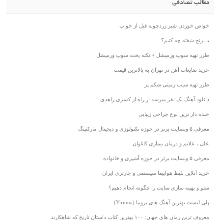
مطالب تصادفی
خواص خوردن شیر زردچوبه قبل از خواب
با برنج شفته چه کنیم؟
طرز تهیه سوپ ورمیشل + نکته پخت سوپ ورمیشل
خرید ضایعات آهن در تهران به بالاترین قیمت
طرز تهیه سیب زمینی شکم پر
دانلود آهنگ یک نفر میرسد از راه از کسری زاهدی
خنده دار ترین نوع جراحی زیبایی
معرفی ۵ وبسایت برتر در حوزه تکنولوژی و دیجیتال مارکتینگ
علل ، علایم و درمان بیماری کاناوان
معرفی ۵ وبسایت برتر در حوزه آشپزی و خانواده
خرید آنلاین بلیط هواپیما سیستمی و چارتری ایران
سئو و بهینه سازی سایت را چگونه انجام دهیم؟
پلی لیست بهترین آهنگ های یروما (Yiruma)
معروف ترین رمان های جهان: ۱۰۰ بهترین کتاب داستان تاریخ که شاهکارند