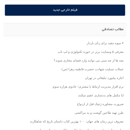
فیلم خارجی جدید
مطالب تصادفی
۷ میوه مفید برای زنان باردار
معرفی ۵ وبسایت برتر در حوزه تکنولوژی و لپ تاپ
بچه ها از چه سنی می توانند وارد فضای مجازی شوند؟
جملات تسلیت شهادت حضرت فاطمه زهرا (س)
اجاره بیلبورد تبلیغاتی در تهران
نرم افزار مدیریت ارتباط با مشتری؛ جادوی هزاره سوم
ایا مکمل های بدنسازی عقیم میکنند
ضرورت مشاوره ژنتیک قبل از ازدواج
طرز تهیه طاجین گوشت و به مراکشی
معروف ترین رمان های جهان: ۱۰۰ بهترین کتاب داستان تاریخ که شاهکارند
بواسیر خارجی (هموروئید خارجی) | عکس، علائم، روش های درمان