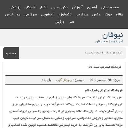
صفحه اصلی
آشپزی
آموزش
دکوراسیون
اخبار
کودکان
پزشکی
مقاله
جوک
عکس
سرگرمی
تکنولوژی
زناشویی
سرگرمی
مدل لباس
هنر
ورزش
نیوفان
آذر ۱۳۹۸ - نیوفان
جستجو
فروشگاه اینترنتی شیک فام
تاریخ : 7th دسامبر 2019
موضوع :
رپورتاژ آگهی
بازدید :
فروشگاه اینترنتی شیک فام
امروزه با گسترش اینترنت، فروشگاه های مجازی زیادی در بستر مجازی در زمینه
فروش کالا و معرفی خدمات فعالیت می کنند که فرآیند خرید را برای مشتریان عزیز
بسیار آسان کرده اند ولی متاسفانه بسیاری از افراد سودجو با تاسیس فروشگاه های
مجازی نامعتبر و فروش محصولاتی نامرغوب و تقلبی به دنبال سر کیسه کردن جیب
مردم هستند بنابراین اگر شما به خرید اینترنتی علاقمند هستید اولین نکته انتخاب و