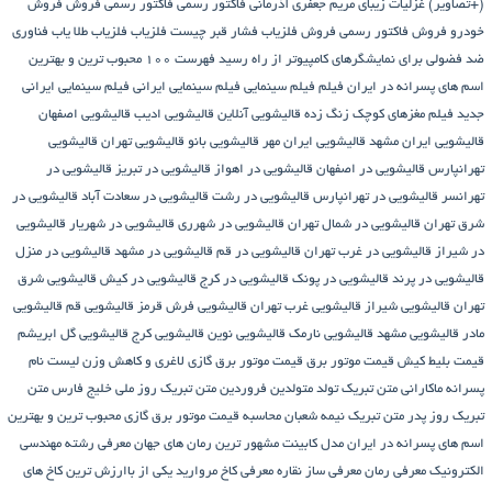
(+تصاویر)
غزلیات زیبای مریم جعفری آذرمانی
فاکتور رسمی
فاکتور رسمی فروش
فروش
خودرو
فروش فاکتور رسمی
فروش فلزیاب
فشار قبر چیست
فلزیاب
فلزیاب طلا یاب
فناوری
ضد فضولی برای نمایشگرهای کامپیوتر از راه رسید
فهرست ۱۰۰ محبوب ترین و بهترین
اسم های پسرانه در ایران
فیلم
فیلم سینمایی
فیلم سینمایی ایرانی
فیلم سینمایی ایرانی
جدید
فیلم مغزهای کوچک زنگ زده
قالیشویی آنلاین
قالیشویی ادیب
قالیشویی اصفهان
قالیشویی ایران مشهد
قالیشویی ایران مهر
قالیشویی بانو
قالیشویی تهران
قالیشویی
تهرانپارس
قالیشویی در اصفهان
قالیشویی در اهواز
قالیشویی در تبریز
قالیشویی در
تهرانسر
قالیشویی در تهرانپارس
قالیشویی در رشت
قالیشویی در سعادت آباد
قالیشویی در
شرق تهران
قالیشویی در شمال تهران
قالیشویی در شهرری
قالیشویی در شهریار
قالیشویی
در شیراز
قالیشویی در غرب تهران
قالیشویی در قم
قالیشویی در مشهد
قالیشویی در منزل
قالیشویی در پرند
قالیشویی در پونک
قالیشویی در کرج
قالیشویی در کیش
قالیشویی شرق
تهران
قالیشویی شیراز
قالیشویی غرب تهران
قالیشویی فرش قرمز
قالیشویی قم
قالیشویی
مادر
قالیشویی مشهد
قالیشویی نارمک
قالیشویی نوین
قالیشویی کرج
قالیشویی گل ابریشم
قیمت بلیط کیش
قیمت موتور برق
قیمت موتور برق گازی
لاغری و کاهش وزن
لیست نام
پسرانه
ماکارانی
متن تبریک تولد متولدین فروردین
متن تبریک روز ملی خلیج فارس
متن
تبریک روز پدر
متن تبریک نیمه شعبان
محاسبه قیمت موتور برق گازی
محبوب ترین و بهترین
اسم های پسرانه در ایران
مدل کابینت
مشهور ترین رمان های جهان
معرفی رشته مهندسی
الکترونیک
معرفی رمان
معرفی ساز نقاره
معرفی کاخ مروارید یکی از باارزش ترین کاخ های