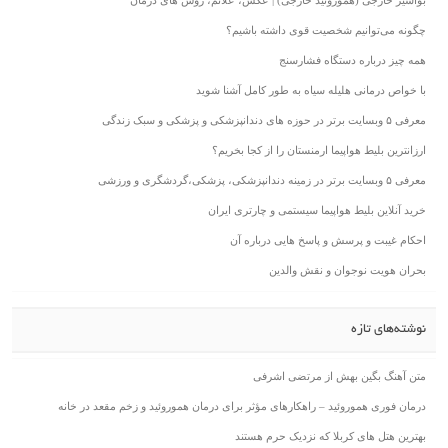
چگونه می‌توانیم شخصیت قوی داشته باشیم؟
همه چیز درباره دستگاه فشارسنج
با خواص درمانی هلیله سیاه به طور کامل آشنا شوید
معرفی ۵ وبسایت برتر در حوزه های دندانپزشکی و پزشکی و سبک زندگی
ارزانترین بلیط هواپیما ارمنستان را از کجا بخریم؟
معرفی ۵ وبسایت برتر در زمینه دندانپزشکی، پزشکی،گردشگری و ورزشی
خرید آنلاین بلیط هواپیما سیستمی و چارتری ایران
احکام غیبت و پرسش و پاسخ هایی درباره آن
بحران هویت نوجوان و نقش والدین
نوشته‌های تازه
متن آهنگ بگین بهش از مرتضی اشرفی
درمان فوری هموروئید – راهکارهای مؤثر برای درمان هموروئید و زخم مقعد در خانه
بهترین هتل های کربلا که نزدیک حرم هستند