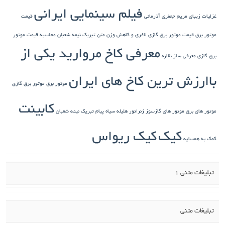
فیلم سینمایی ایرانی
غزلیات زیبای مریم جعفری آذرمانی
قیمت
موتور برق
قیمت موتور برق گازی
لاغری و کاهش وزن
متن تبریک نیمه شعبان
محاسبه قیمت موتور
معرفی کاخ مروارید یکی از
برق گازی
معرفی ساز نقاره
باارزش ترین کاخ های ایران
موتور برق
موتور برق گازی
کابینت
موتور های برق
موتور های گازسوز ژنراتور
هلیله سیاه
پیام تبریک نیمه شعبان
کیک
کیک ریواس
کمک به همسایه
تبلیغات متنی 1
تبلیغات متنی