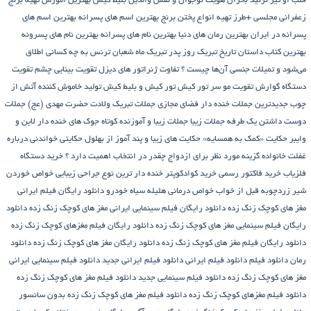
قلب او تیر نزنید
بحران هویت نوجوان و نقش والدین
بلیط کیش
بهترین آموزش تهیه برنج
زعفرانی مجلسی +طرز تهیه انواع پختن برنج
بهترین اسم های پسرانه
بهترین اسم های
پسرانه در ایران
بهترین رمان های دنیا
بهترین نام های پسرانه
بهترین نام های پسرونه
بهترین کتاب داستان تاریخ
تبریک روز پدر
تبریک ماه شعبان
ترنس به چه کسانی اطلاق
می‌شود و تمیلات جنسی آن‌ها چیست ؟
تفاوت ژنراتور های دیزل
تقویت بینایی چشم
تقویت
دستگاه گوارش
تقویت مو سر
تور کیش
تور کیش و بلیط کیش
تولید خاموش کننده آتش از
چوب
جدیدترین جملات خنده دار فضای مجازی
جملات تبریک ولادت حضرت مهدی (عج)
جملات
دوست داشتن یک طرفه
جملات زیبا
جملات زیبا و آموزنده کوتاه
جوک های خنده دار لاین و
وایبر
حکایت «کمک به همسایه»
حکایت های زیبا و پند آموز از بهلول
حکایتی خواندنی درباره
غفلت
خانواده گزینه مورد نظر برای ازدواج چقدر در انتخاب اهمیت دارد ؟
خرید دستگاه
فلزیاب
خرید فاکتور رسمی
خرید کوادکوپتر
خنده دار ترین نوع جراحی زیبایی
خواص خوردن
شیر زردچوبه قبل از خواب
خواص درمانی هلیله سیاه
خودرو
دانلود رایگان فیلم ایرانی
مغز های کوچک زنگ زده
دانلود رایگان فیلم سینمایی ایرانی مغز های کوچک زنگ زده
دانلود
رایگان فیلم سینمایی مغز های کوچک زنگ زده
دانلود رایگان فیلم مغزهای کوچک زنگ زده
دانلود رایگان فیلم مغز های کوچک زنگ زده
دانلود رایگان مغز های کوچک زنگ زده
دانلود
رمان
دانلود فیلم
دانلود فیلم ایرانی
دانلود فیلم ایرانی جدید
دانلود فیلم سینمایی ایرانی
مغز های کوچک زنگ زده
دانلود فیلم سینمایی جدید
دانلود فیلم مغز های کوچک زنگ زده
دانلود فیلم مغزهای کوچک زنگ زده
دانلود فیلم مغز های کوچک زنگ زده بدون سانسور