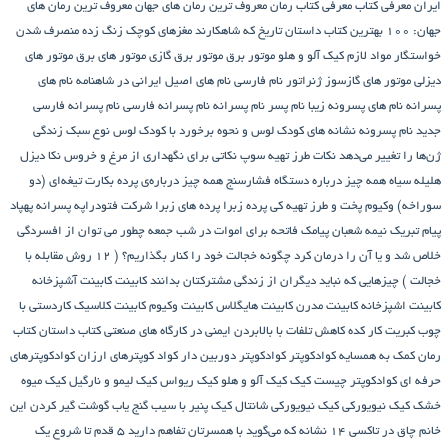
ایران
معرفی کتاب
معرفی کتاب رمان
معروف ترین رمان های جهان
معروف ترین رمان های
جهان: ۱۰۰ بهترین کتاب داستان تاریخ که شاهکارند
مغزهای کوچک زنگ زده
منصرف شدن
خواستگار
مواد لازم کیک آلو و هلو
موتور برق
موتور برق گازی
موتور های برق
موتور های
دیزلی
موتور های گازسوز ژنراتور
نام فارسی
نام های اصیل ایرانی در شاهنامه
نام های
پسرانه
نام های پسرونه زیبا
نام پسر
نام پسرانه
نام پسرانه فارسی
نام پسرانه فارسی
جدید
نام پسرونه
نشانه های کودک لوس و نحوه برخورد با کودک لوس
نوع سبک زندگی
ژن‌ها را تغییر می‌دهد
نکات طرز تهیه سوپ
نکاتی برای نگهداری از مرغ و خروس
نکا دیزل
هلیله سیاه
همه چیز درباره دستگاه فشارسنج
همه چیز درباره‌ی پرده بکارت تیغه‌ای (دو
سوراخه)
وکیوم
پخت و طرز تهیه کی
پرده زبرا
پرده های زبرا شرکت فتودراپه
پسرانه
پهپاد
پیام تبریک نیمه شعبان
پیامک فاتحه برای اموات در شب جمعه
چطور می توان از افسردگی
خلاص شد و یا آن را درمان کرد
چگونه خجالت خود را کنار بگذاریم؟ ( 12 روش مقابله با
خجالت )
چیزهایی که نباید دیگران از زندگی مشترکتان بدانند
کابینت
کابینت آشپزخانه
کابینت اشپزخانه
کابینت مدرن
کابینت هایگلاس
کابینت وکیوم
کابینت کلاسیک
کاردستی با
چوب کبریت
کار کده
کاهش تلفات با بالابردن ایمنی در کارگاه های صنعتی
کتاب داستان
کتاب
رمان
کمک به همسایه
کوادکوپتر
کوادکوپتر دوربین دار
کواد کوپترهای ارزان
کوادکوپترهای
حرفه ای
کوادکوپتر چیست
کیک
کیک آلو و هلو
کیک ریواس
کیک لیمو و نارگیل
کیک میوه
خشک
کیک نیویورکی
کیک نیویورکی شانتال
کیک پنیر با سیب
گنج‌ یاب
گوشت
گیر کردن این
خانم چاق در تاکسی
۱۴ نشانه که می‌گوید با همسرتان تفاهم دارید
۵ قدم تا شروع یک