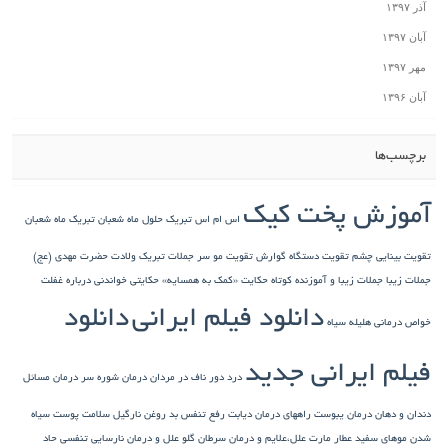
آذر ۱۳۹۷
آبان ۱۳۹۷
مهر ۱۳۹۷
آبان ۱۳۹۶
برچسب‌ها
آموزش پخت کیک
اس ام اس تبریک حلول ماه شعبان
تبریک ماه شعبان
تقویت بینایی چشم
تقویت دستگاه گوارش
تقویت مو سر
جملات تبریک ولادت حضرت مهدی (عج)
جملات زیبا
جملات زیبا و آموزنده کوتاه
حکایت «کمک به همسایه»
حکایتی خواندنی درباره غفلت
دانلود فیلم ایرانی
دانلود
خواص درمانی هلیله سیاه
فیلم ایرانی جدید
درد دور ناف در مردان
درمان شوره سر
درمان مسائل
دندان و دهان
درمان یبوست
راههای درمان دیابت
رفع تنفس بد
روغن نارگیل
سلامت پوست
سیاه
شدن موهای سفید
عطار مارت
علل،علایم و درمان سرطان گلو
علل و درمان نارسایی تنفسی حاد