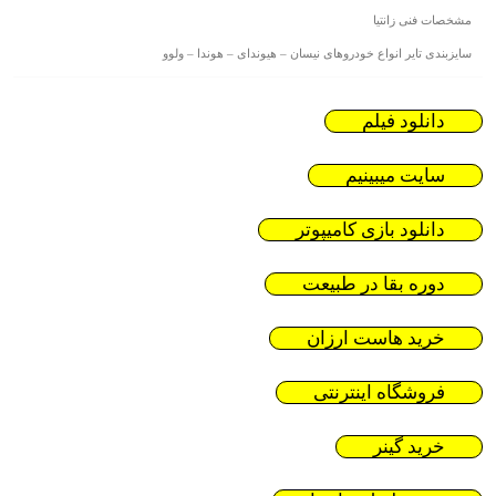
مشخصات فنی زانتیا
سایزبندی تایر انواع خودروهای نیسان – هیوندای – هوندا – ولوو
دانلود فیلم
سایت میبینیم
دانلود بازی کامیپوتر
دوره بقا در طبیعت
خرید هاست ارزان
فروشگاه اینترنتی
خرید گینر