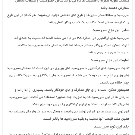
صفحات تقویم همراه با مناسبت ها که می تواند شامل خصوصیت و تبلیغات شخص
سفارش دهنده باشد.
سررسید یا سالنامه در سایز ها و طرح های مختلفی تولید می شوند. هر کدام از این طرح
و اندازه ها ممکن است مناسب یک کسب و کار شغلی باشد.
سایز این نوع سررسید
سررسید های ارگانایزر در اندازه ۲۵ در ۱۸ می باشد البته که نسبت به جلدی که
دارند ممکن است بزرگتر به نظر برسند اما اندازه اصلی داخله سررسید ماننده
سررسید های وزیری می باشد.
تفاوت این نوع سررسید
تفاوت سررسید های ارگانایزر با سررسید های وزیری در این است که صحافی سررسید
های وزیری ته چسب و دوخت می باشد اما سررسید های ارگانایزر به صورت کلاسوری
چهار حلقه می باشند.
همینطور ممکن است دارای جای مدارک و جای خودکار باشند، بسیاری از ادارات و
سازمان ها از این سررسید ها به صورت چند منظوره استفاده می کننده ، این سررسید
ها می توانند مدارک ، اسناد و لوازم نوشتاری را درون خود جای دهند.
این نوع سررسید ها در ایران تولید نمی شوند و همگی به صورت وارداتی هستند به
همین علت قیمت آنها نسبت به بقیه سررسید ها بالاتر است.
جلد این نوع سررسید
جنس جلد سررسید های ارگانایزر از ترمو بوده و دارای ویژه گی بسته شدن سررسید