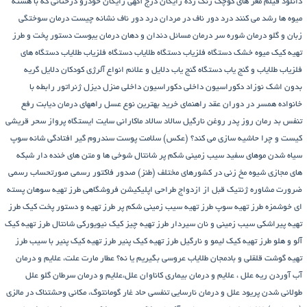
دانلود فیلم مغز های کوچک زنگ زده رایگان
درج آگهی رایگان خودرو
درختانی که با هسته
میوه ها رشد می کنند
درد دور ناف در مردان
درد دور ناف نشانه چیست
درمان سوختگی
زبان و گلو
درمان شوره سر
درمان مسائل دندان و دهان
درمان یبوست
دستور پخت و طرز
تهیه کیک میوه خشک
دستگاه فلزیاب
دستگاه‌ طلایاب
دستگاه‌ فلزیاب طلایاب
دستگاه‌ های
فلزیاب طلایاب و گنج‌ یاب
دستگاه‌ گنج‌ یاب
دلایل و علائم انواع آلرژی کودکان
دلایل گریه
بدون اشک نوزاد
دکوراسیون داخلی
دکوراسیون داخلی منزل
دیزل ژنراتور
رابطه با
خانواده همسر در دوران عقد
راهنمای خرید بهترین نوع عسل
راههای درمان دیابت
رفع
تنفس بد
رمان
روز پدر
روغن نارگیل
سالاد
سالاد ماکارانی
سایت ایستگاه پرواز
سحر قریشی
کیست و چرا حاشیه سازی می کند؟ (عکس)
سلامت پوست
سندروم گیر افتادگی شانه
سوپ
سیاه شدن موهای سفید
سیب زمینی شکم پر
شانتال
شوخی ها و متن های خنده دار شبکه
های مجازی
شیوه مخ زنی در کشورهای مختلف (طنز)
صدور فاکتور رسمی
صورتحساب رسمی
ضرورت مشاوره ژنتیک قبل از ازدواج
طراحی اپلیکیشن فروشگاهی
طرز تهیه سوهان پسته
ای خوشمزه
طرز تهیه سوپ
طرز تهیه سیب زمینی شکم پر
طرز تهیه و دستور پخت کیک
طرز
تهیه پیراشكی سيب زمينی و نان سیردار
طرز تهیه چیز کیک نیویورکی شانتال
طرز تهیه کیک
آلو و هلو
طرز تهیه کیک لیمو و نارگیل
طرز تهیه کیک پنیر
طرز تهیه کیک پنیر با سیب
طرز
تهیه گوشت قلقلی و بادمجان
طلایاب
عروسی بگیریم یا نه؟
عطار مارت
علت، علایم و درمان
آب آوردن ریه
علل ، علایم و درمان بیماری کاناوان
علل،علایم و درمان سرطان گلو
علل
طولانی شدن پریود
علل و درمان نارسایی تنفسی حاد
غار گومانتوگ، مکانی وحشتناک در مالزی