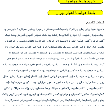
خرید بلیط هواپیما
بلیط هواپیما اهواز تهران
کلمات کلیدی
7 میوه مفید برای زنان باردار
7 واقعیت تسلی بخش در مورد بیماری سرطان
8 دلیل برای
اینکه دورکار شوید !
آرا خودرو
آشنایی با رشته بهداشت عمومی
آشپزی
آموزش پخت کیک
آگهی خودرو
آگهی رایگان خودرو
احادیث اخر الزمان
احترام به خانواده همسر را فراموش
نکنید
اخبار خودرو
اس ام اس تبریک تولد متولدین فروردین
اس ام اس تبریک حلول ماه
شعبان
استخدام شرکت نفت
استخدام مهندس برق
استخدام مهندس عمران
استخدام
مهندس مکانیک
استخدام کارشناس ایمنی و بهداشت
اسم بچه
اسم جدید پسر
اسم های
آریایی پسرانه
اسم های قشنگ و جدید ایرانی برای پسر
اسم های پسرانه
اسم های پسرانه
ایرانی
اسم های پسرانه مذهبی و قرآنی
اسم های پسرونه
اسم پسر
اسم پسرانه
اسم
پسرانه ایرانی
اسم پسرانه زیبا
اسم پسر ایرانی اصیل زیبا
اشعار زیبای اهورا ایمان
اعمال
روز نیمه شعبان
اعمال و دعای حجامت
البرز سنسور
اموزش درست کردن سوپ خوشمزه
انتخاب نام پسر
انتخاب نام پسرانه
انواع سرلاک و نشانه های نیاز نوزاد به سرلاک و غذای
کمکی
اهمیت مشاوره تحصیلی و مواردی که در انتخاب مشاور
ایچری شهر، قدیمی ترین بافت
باکو
با این راهکارها زندگی مشترکتان را از یکنواختی درآورید
با تحقیرکردن همسرتان به