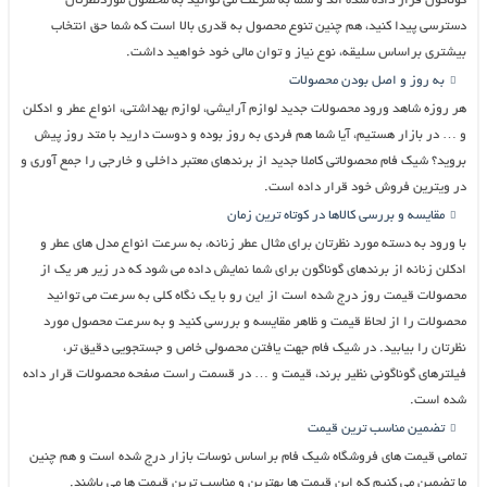
گوناگون قرار داده شده اند و شما به سرعت می توانید به محصول موردنظرتان
دسترسی پیدا کنید، هم چنین تنوع محصول به قدری بالا است که شما حق انتخاب
بیشتری براساس سلیقه، نوع نیاز و توان مالی خود خواهید داشت.
به روز و اصل بودن محصولات
هر روزه شاهد ورود محصولات جدید لوازم آرایشی، لوازم بهداشتی، انواع عطر و ادکلن
و … در بازار هستیم، آیا شما هم فردی به روز بوده و دوست دارید با متد روز پیش
بروید؟ شیک فام محصولاتی کاملا جدید از برندهای معتبر داخلی و خارجی را جمع آوری و
در ویترین فروش خود قرار داده است.
مقایسه و بررسی کالاها در کوتاه ترین زمان
با ورود به دسته مورد نظرتان برای مثال عطر زنانه، به سرعت انواع مدل های عطر و
ادکلن زنانه از برندهای گوناگون برای شما نمایش داده می شود که در زیر هر یک از
محصولات قیمت روز درج شده است از این رو با یک نگاه کلی به سرعت می توانید
محصولات را از لحاظ قیمت و ظاهر مقایسه و بررسی کنید و به سرعت محصول مورد
نظرتان را بیابید. در شیک فام جهت یافتن محصولی خاص و جستجویی دقیق تر،
فیلترهای گوناگونی نظیر برند، قیمت و … در قسمت راست صفحه محصولات قرار داده
شده است.
تضمین مناسب ترین قیمت
تمامی قیمت های فروشگاه شیک فام براساس نوسات بازار درج شده است و هم چنین
ما تضمین می کنیم که این قیمت ها بهترین و مناسب ترین قیمت ها می باشند.