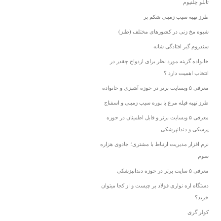
تابلو چلنیوم
طرز تهیه سیب زمینی شکم پر
شیوه مخ زنی در کشورهای مختلف (طنز)
سندروم گیر افتادگی شانه
خانواده گزینه مورد نظر برای ازدواج چقدر در
انتخاب اهمیت دارد ؟
معرفی ۵ وبسایت برتر در حوزه آشپزی و خانواده
طرز تهیه فیله مرغ با پوره سیب زمینی و اسفناج
معرفی ۵ وبسایت برتر و قابل اطمینان در حوزه
پزشکی و دندانپزشکی
نرم افزار مدیریت ارتباط با مشتری؛ جادوی هزاره
سوم
معرفی ۵ سایت برتر در حوزه دندانپزشکی
دستگاه اره نواری فولاد بر چیست و از کجا میتوان
خرید؟
کولر گری