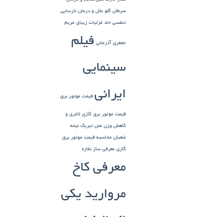
سرطان گلو
علل و درمان نارسایی
تنفسی حاد
غزلیات زیبای مریم
فیلم
جعفری آذرمانی
سینمایی
ایرانی
قیمت موتور برق
قیمت موتور برق گازی
لاغری و
کاهش وزن
متن تبریک نیمه
شعبان
محاسبه قیمت موتور برق
گازی
معرفی ساز نقاره
معرفی کاخ
مروارید یکی