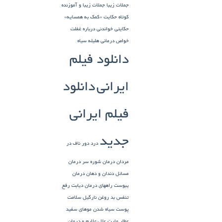
جملات زیبا
جملات زیبا و آموزنده
کوتاه
حکایت «کمک به همسایه»
حکایتی خواندنی درباره غفلت
خواص درمانی هلیله سیاه
دانلود فیلم
ایرانی
دانلود
فیلم ایرانی
جدید
درد دور ناف در
مردان
درمان شوره سر
درمان
مسائل دندان و دهان
درمان
یبوست
راههای درمان دیابت
رفع
تنفس بد
روغن نارگیل
سلامت
پوست
سیاه شدن موهای سفید
عطار مارت
علل،علایم و درمان