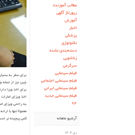
مطالب آموزنده
رپورتاژ آگهی
آموزش
اخبار
پزشکی
تکنولوژی
دسته‌بندی نشده
زناشویی
سرگرمی
فیلم سینمایی
برای سفر به بسیاری
فیلم سینمایی اجتماعی
چین نیز از جمله و
فیلم سینمایی ایرانی
برای اخذ ویزا دارن
فیلم سینمایی جدید
اخذ ویزای امارات 
۹۴
به راحتی ویزای اما
معمولاً تنها با ار
کمی پیچیده ‌تر است
آرشیو ماهانه
دی ۱۴۰۳