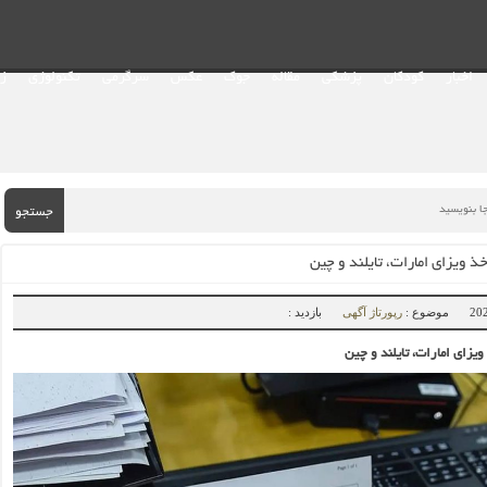
اخبار
کودکان
پزشکی
مقاله
جوک
عکس
سرگرمی
تکنولوژی
ز
جستجو
خذ ویزای امارات، تایلند و چین
موضوع :
رپورتاژ آگهی
بازدید :
ویزای امارات، تایلند و چین