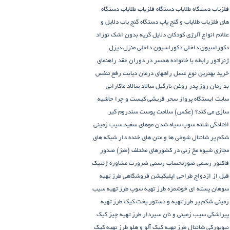
فلزیاب
دستگاه‌ طلایاب
دستگاه‌ فلزیاب طلایاب
دستگاه‌
های فلزیاب طلایاب و گنج‌ یاب
دستگاه‌ گنج‌ یاب
دلایل و
علائم انواع آلرژی کودکان
دلایل گریه بدون اشک نوزاد
دکوراسیون داخلی
دکوراسیون داخلی منزل
دیزل
ژنراتور
رابطه با خانواده همسر در دوران عقد
راهنمای
خرید بهترین نوع عسل
راههای درمان دیابت
رفع تنفس
بد
رمان
روز پدر
روغن نارگیل
سالاد
سالاد ماکارانی
سایت ایستگاه پرواز
سحر قریشی کیست و چرا حاشیه
سازی می کند؟ (عکس)
سلامت پوست
سندروم گیر
افتادگی شانه
سوپ
سیاه شدن موهای سفید
سیب زمینی
شکم پر
شانتال
شوخی ها و متن های خنده دار شبکه های
مجازی
شیوه مخ زنی در کشورهای مختلف (طنز)
صدور
فاکتور رسمی
صورتحساب رسمی
ضرورت مشاوره ژنتیک
قبل از ازدواج
طراحی اپلیکیشن فروشگاهی
طرز تهیه
سوهان پسته ای خوشمزه
طرز تهیه سوپ
طرز تهیه سیب
زمینی شکم پر
طرز تهیه و دستور پخت کیک
طرز تهیه
پیراشكی سيب زمينی و نان سیردار
طرز تهیه چیز کیک
نیویورکی شانتال
طرز تهیه کیک آلو و هلو
طرز تهیه کیک