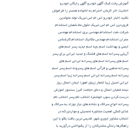
آموزش پخت کیک
آگهی خودرو
آگهی رایگان خودرو
احادیث اخر الزمان
احترام به خانواده همسر را فراموش
نکنید
اخبار خودرو
اس ام اس تبریک تولد متولدین
فروردین
اس ام اس تبریک حلول ماه شعبان
استخدام
شرکت نفت
استخدام مهندس برق
استخدام مهندس
عمران
استخدام مهندس مکانیک
استخدام کارشناس
ایمنی و بهداشت
اسم بچه
اسم جدید پسر
اسم های
آریایی پسرانه
اسم های قشنگ و جدید ایرانی برای پسر
اسم های پسرانه
اسم های پسرانه ایرانی
اسم های
پسرانه مذهبی و قرآنی
اسم های پسرونه
اسم پسر
اسم
پسرانه
اسم پسرانه ایرانی
اسم پسرانه زیبا
اسم پسر
ایرانی اصیل زیبا
اشعار زیبای اهورا ایمان
اعمال روز
نیمه شعبان
اعمال و دعای حجامت
البرز سنسور
اموزش
درست کردن سوپ خوشمزه
انتخاب نام پسر
انتخاب نام
پسرانه
انواع سرلاک و نشانه های نیاز نوزاد به سرلاک و
غذای کمکی
اهمیت مشاوره تحصیلی و مواردی که در
انتخاب مشاور
ایچری شهر، قدیمی ترین بافت باکو
با این
راهکارها زندگی مشترکتان را از یکنواختی درآورید
با