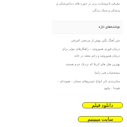
معرفی ۵ وبسایت برتر در حوزه های دندانپزشکی و
پزشکی و سبک زندگی
نوشته‌های تازه
متن آهنگ بگین بهش از مرتضی اشرفی
درمان فوری هموروئید – راهکارهای مؤثر برای
درمان هموروئید و زخم مقعد در خانه
بهترین هتل های کربلا که نزدیک حرم هستند
مشخصات فنی زانتیا
سایزبندی تایر انواع خودروهای نیسان – هیوندای –
هوندا – ولوو
دانلود فیلم
سایت میبینیم