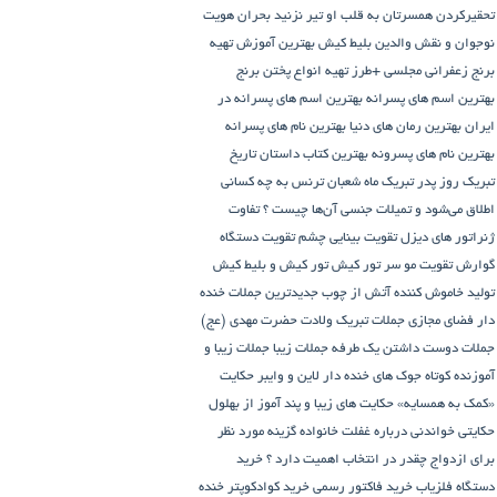
تحقیرکردن همسرتان به قلب او تیر نزنید
بحران هویت
نوجوان و نقش والدین
بلیط کیش
بهترین آموزش تهیه
برنج زعفرانی مجلسی +طرز تهیه انواع پختن برنج
بهترین اسم های پسرانه
بهترین اسم های پسرانه در
ایران
بهترین رمان های دنیا
بهترین نام های پسرانه
بهترین نام های پسرونه
بهترین کتاب داستان تاریخ
تبریک روز پدر
تبریک ماه شعبان
ترنس به چه کسانی
اطلاق می‌شود و تمیلات جنسی آن‌ها چیست ؟
تفاوت
ژنراتور های دیزل
تقویت بینایی چشم
تقویت دستگاه
گوارش
تقویت مو سر
تور کیش
تور کیش و بلیط کیش
تولید خاموش کننده آتش از چوب
جدیدترین جملات خنده
دار فضای مجازی
جملات تبریک ولادت حضرت مهدی (عج)
جملات دوست داشتن یک طرفه
جملات زیبا
جملات زیبا و
آموزنده کوتاه
جوک های خنده دار لاین و وایبر
حکایت
«کمک به همسایه»
حکایت های زیبا و پند آموز از بهلول
حکایتی خواندنی درباره غفلت
خانواده گزینه مورد نظر
برای ازدواج چقدر در انتخاب اهمیت دارد ؟
خرید
دستگاه فلزیاب
خرید فاکتور رسمی
خرید کوادکوپتر
خنده