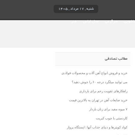
شنبه , ۱۷ مرداد , ۱۴۰۵
ناشویی
سرگرمی
مدل لباس
هنر
مطالب تصادفی
خرید و فروش انواع آهن آلات و محصولات فولادی
می توانید میلگرد درجه ۶۰ را جوش دهید؟
راهکارهای تقویت رحم برای بارداری
خرید ضایعات آهن در تهران به بالاترین قیمت
۷ میوه مفید برای زنان باردار
کاردستی با چوب کبریت
کواد کوپترها و دنیای جذاب آنها | ایستگاه پرواز