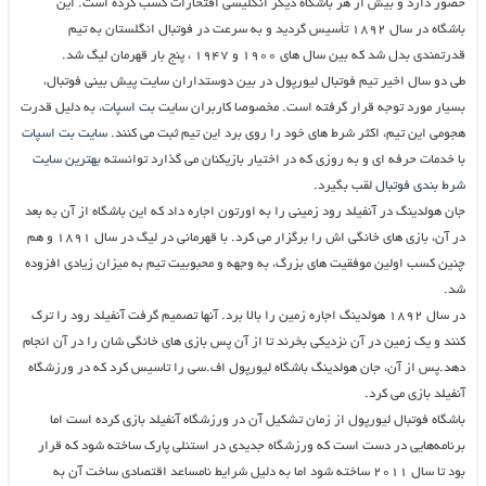
حضور دارد و بیش از هر باشگاه دیگر انگلیسی افتخارات کسب کرده است. این
باشگاه در سال ۱۸۹۲ تأسیس گردید و به سرعت در فوتبال انگلستان به تیم
قدرتمندی بدل شد که بین سال های ۱۹۰۰ و ۱۹۴۷ ، پنج بار قهرمان لیگ شد.
طی دو سال اخیر تیم فوتبال لیورپول در بین دوستداران سایت پیش بینی فوتبال،
بسیار مورد توجه قرار گرفته است. مخصوصا کاربران سایت
بت اسپات
، به دلیل قدرت
هجومی این تیم، اکثر شرط های خود را روی برد این تیم ثبت می کنند.
سایت بت اسپات
با خدمات حرفه ای و به روزی که در اختیار بازیکنان می گذارد توانسته
بهترین سایت
شرط بندی فوتبال
لقب بگیرد.
جان هولدینگ در آنفیلد رود زمینی را به اورتون اجاره داد که این باشگاه از آن به بعد
در آن، بازی های خانگی اش را برگزار می کرد. با قهرمانی در لیگ در سال ۱۸۹۱ و هم
چنین کسب اولین موفقیت های بزرگ، به وجهه و محبوبیت تیم به میزان زیادی افزوده
شد.
در سال ۱۸۹۲ هولدینگ اجاره زمین را بالا برد. آنها تصمیم گرفت آنفیلد رود را ترک
کنند و یک زمین در آن نزدیکی بخرند تا از آن پس بازی های خانگی شان را در آن انجام
دهد.پس از آن، جان هولدینگ باشگاه لیورپول اف.سی را تاسیس کرد که در ورزشگاه
آنفیلد بازی می کرد.
باشگاه فوتبال لیورپول از زمان تشکیل آن در ورزشگاه آنفیلد بازی کرده است اما
برنامه‌هایی در دست است که ورزشگاه جدیدی در استنلی پارک ساخته شود که قرار
بود تا سال ۲۰۱۱ ساخته شود اما به دلیل شرایط نامساعد اقتصادی ساخت آن به