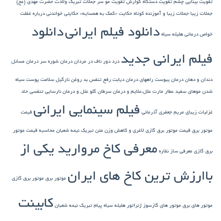
تقویت بینایی چشم
تقویت دستگاه گوارش
تقویت مو سر
جملات تبریک ولادت حضرت مهدی (عج)
جملات زیبا
جملات زیبا و آموزنده کوتاه
حکایت «کمک به همسایه»
حکایتی خواندنی درباره غفلت
دانلود فیلم ایرانی
دانلود
خواص درمانی هلیله سیاه
فیلم ایرانی جدید
درد دور ناف در مردان
درمان شوره سر
درمان مسائل
دندان و دهان
درمان یبوست
راههای درمان دیابت
رفع تنفس بد
روغن نارگیل
سلامت پوست
سیاه
شدن موهای سفید
عطار مارت
علل،علایم و درمان سرطان گلو
علل و درمان نارسایی تنفسی حاد
فیلم سینمایی ایرانی
غزلیات زیبای مریم جعفری آذرمانی
قیمت
موتور برق
قیمت موتور برق گازی
لاغری و کاهش وزن
متن تبریک نیمه شعبان
محاسبه قیمت موتور
معرفی کاخ مروارید یکی از
برق گازی
معرفی ساز نقاره
باارزش ترین کاخ های ایران
موتور برق
موتور برق گازی
کابینت
موتور های برق
موتور های گازسوز ژنراتور
هلیله سیاه
پیام تبریک نیمه شعبان