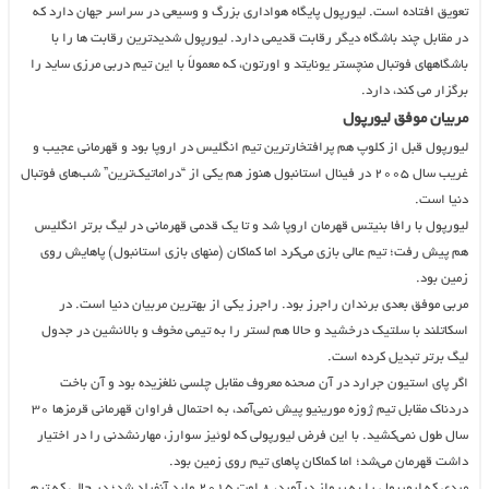
تعویق افتاده است. لیورپول پایگاه هواداری بزرگ و وسیعی در سراسر جهان دارد که
در مقابل چند باشگاه دیگر رقابت قدیمی دارد. لیورپول شدیدترین رقابت ها را با
باشگاههای فوتبال منچستر یونایتد و اورتون، که معمولاً با این تیم دربی مرزی ساید را
برگزار می کند، دارد.
مربیان موفق لیورپول
لیورپول قبل از کلوپ هم پرافتخارترین تیم انگلیس در اروپا بود و قهرمانی عجیب و
غریب سال ۲۰۰۵ در فینال استانبول هنوز هم یکی از “دراماتیک‌ترین” شب‌های فوتبال
دنیا است.
لیورپول با رافا بنیتس قهرمان اروپا شد و تا یک قدمی قهرمانی در لیگ برتر انگلیس
هم پیش رفت؛ تیم عالی بازی می‌کرد اما کماکان (منهای بازی استانبول) پاهایش روی
زمین بود.
مربی موفق بعدی برندان راجرز بود. راجرز یکی از بهترین مربیان دنیا است. در
اسکاتلند با سلتیک درخشید و حالا هم لستر را به تیمی مخوف و بالانشین در جدول
لیگ برتر تبدیل کرده است.
اگر پای استیون جرارد در آن صحنه معروف مقابل چلسی نلغزیده بود و آن باخت
دردناک مقابل تیم ژوزه مورینیو پیش نمی‌آمد، به احتمال فراوان قهرمانی قرمزها ۳۰
سال طول نمی‌کشید. با این فرض لیورپولی که لوئیز سوارز، مهارنشدنی را در اختیار
داشت قهرمان می‌شد؛ اما کماکان پاهای تیم روی زمین بود.
مردی که لیورپول را به پرواز درآورد، ۸ اوت ۲۰۱۵ وارد آنفیلد شد؛ در حالی که تیم