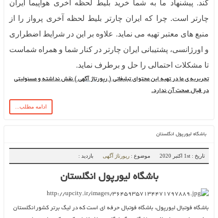
کند. پیشنهاد ما به شما خرید بلیط لحظه آخری هواپیما ایران
چارتر است. چرا که ایران چارتر بلیط لحظه آخری پرواز را از
منبع های معتبر تهیه می نماید. علاوه بر این در شرایط اضطراری
و‌ اورژانسی، پشتیبانی ایران چارتر در کنار شما و همراه شماست
تا مشکلات احتمالی را حل و‌ برطرف نماید.
تحریریه‌ ی ما در تهیه‌ این محتوای تبلیغاتی (
رپورتاژ آگهی
) نقش نداشته و مسئولیتی
در قبال صحت آن ندارد.
ادامه مطلب...
باشگاه لیورپول انگلستان
تاریخ : 1st اکتبر 2020
موضوع :
رپورتاژ آگهی
بازدید :
باشگاه لیورپول انگلستان
باشگاه فوتبال لیورپول، باشگاه فوتبال حرفه ای است که در لیگ برتر کشورانگلستان