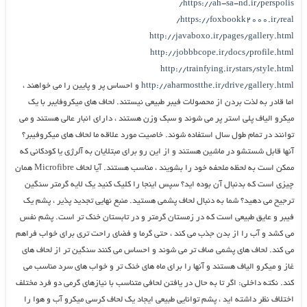
https://ah-sa-nd.ir/perspolis/
https://foxbookk2000.ir/real/
http://javaboxo.ir/pages/gallery.html
http://jobbbcope.ir/docs/profile.html
http://trainfying.ir/stars/style.html
http://aharmostthe.ir/drive/gallery.html
و احساس پر و پایین را می خواهند ،
اما قادر به لذت بردن از محصولات فیبر طبیعی نیستند. لحاف های میکروفایبر با یک
میکرو الیاف پلی استر پر می شوند و سبک وزن هستند ، دارای انبار عالی هستند و می
توانند در تمام طول سال استفاده شوند. خاصیت مورد علاقه ما لحاف های میکروفیبر؟
آنها قابل شستشو در ماشین هستند و از این رو برای مبتلایان به آلرژی یا کودکانی که
ممکن است به لحظه ملحفه خود را بشویند ، مناسب هستند. آیا لحاف Microfibre همان
چیزی است که بدنبال آن بوده اید؟ سپس اینجا را کلیک کنید یک لایه گرمتر سنگین
ترجیح می دهید؟ شما به دنبال لحاف پشمی هستید. منبع نهایی تجدید پذیر ، پشم یک
فیبر و عایق طبیعی است که در زمستان گرمتر و در تابستان خنک تر است. پشم نفس
می کشد و آب را از بدن جذب می کند ، حتی گرما و فضای راحت تری برای خواب فراهم
می کند. لحاف های پشمی صاف تر می شوند و احساس می کنند سنگین تر از لحاف های
غاز و میکرو الیاف هستند و آنها را برای ماه های خنک تر و خواب های سرد مناسب می
کند. نکته داخلی: اگر تا به حال در یافتن لحافی متناسب با نیازهای گرمی دو فرد مختلف
اختلاف نظر داشته اید ، پشم توانایی طبیعی ایجاد یک لحاف کرسی میکرو آب و هوا را