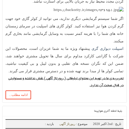
کردن مجدد محیط نیاز به جریان بالایی برای استارت نباشد.
اگر شما سیستم گرمایشی دیگری ندارید، می توانید از کولر گازی خود جهت
گرم کردن هوا نیز استفاده کنید. کولر گازی های اسپلیت در سرمای زمستان
خانه های شما را با هزینه کمتر نسبت به وسایل گرمایشی مانند بخاری گرم
میکنند.
اسپیلت دیواری گری
پیشنهاد ویژه ما به شما عزیزان است، محصولات این
شرکت با گارانتی کارکرد مداوم برای سال ها تحویل مشتری خواهند شد،
ضمن این که نگران نسخه های تقلبی و بدون لیبل و بی کیفیت نباشید،
تمامی کولر ها از مبدا برند تهیه شده و در دسترس مشتری قرار می گیرند.
تحریریه‌ ی ما در تهیه‌ این محتوای تبلیغاتی (
رپورتاژ آگهی
) نقش نداشته و مسئولیتی
در قبال صحت آن ندارد.
ادامه مطلب...
بلیط لحظه آخری هواپیما
تاریخ : 2nd اکتبر 2020
موضوع :
رپورتاژ آگهی
بازدید :