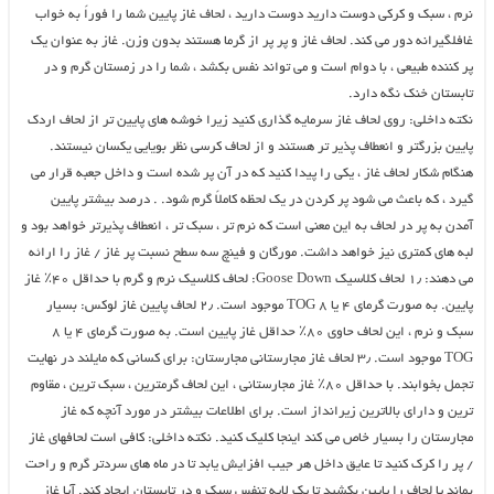
نرم ، سبک و کرکی دوست دارید دوست دارید ، لحاف غاز پایین شما را فوراً به خواب
غافلگیرانه دور می کند. لحاف غاز و پر پر از گرما هستند بدون وزن. غاز به عنوان یک
پر کننده طبیعی ، با دوام است و می تواند نفس بکشد ، شما را در زمستان گرم و در
تابستان خنک نگه دارد.
نکته داخلی: روی لحاف غاز سرمایه گذاری کنید زیرا خوشه های پایین تر از لحاف اردک
پایین بزرگتر و انعطاف پذیر تر هستند و از لحاف کرسی نظر بویایی یکسان نیستند.
هنگام شکار لحاف غاز ، یکی را پیدا کنید که در آن پر شده است و داخل جعبه قرار می
گیرد ، که باعث می شود پر کردن در یک لحظه کاملاً گرم شود. . درصد بیشتر پایین
آمدن به پر در لحاف به این معنی است که نرم تر ، سبک تر ، انعطاف پذیرتر خواهد بود و
لبه های کمتری نیز خواهد داشت. مورگان و فینچ سه سطح نسبت پر غاز / غاز را ارائه
می دهند: ۱٫ لحاف کلاسیک Goose Down: لحاف کلاسیک نرم و گرم با حداقل ۴۰٪ غاز
پایین. به صورت گرمای ۴ یا ۸ TOG موجود است. ۲٫ لحاف پایین غاز لوکس: بسیار
سبک و نرم ، این لحاف حاوی ۸۰٪ حداقل غاز پایین است. به صورت گرمای ۴ یا ۸
TOG موجود است. ۳٫ لحاف غاز مجارستانی مجارستان: برای کسانی که مایلند در نهایت
تجمل بخوابند. با حداقل ۸۰٪ غاز مجارستانی ، این لحاف گرمترین ، سبک ترین ، مقاوم
ترین و دارای بالاترین زیرانداز است. برای اطلاعات بیشتر در مورد آنچه که غاز
مجارستان را بسیار خاص می کند اینجا کلیک کنید. نکته داخلی: کافی است لحافهای غاز
/ پر را کرک کنید تا عایق داخل هر جیب افزایش یابد تا در ماه های سردتر گرم و راحت
بماند یا لحاف را پایین بکشید تا یک لایه تنفس سبک و در تابستان ایجاد کند. آیا غاز