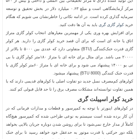
این تولید کننده دارای ۵ مرکز تحقیقاتی بین المللی و داخلی و بیش از ۵۳۰
مرکز آزمایشگاهی است و مبلغ ۰.۶۳ میلیارد دلار در بخش تحقیق و توسعه
سرمایه گذاری کرده است. در ادامه نکاتی را خاطرنشان می شویم که هنگام
خرید
کولر گازی گری
باید به آن ها دقت کنید.
برای افزایش بهره وری یکی از مهمترین معیارهای انتخاب کولر گازی متراژ
اتاق یا خانه ای است که برای آن قصد خرید کولر گازی را دارید. هر کولر
گازی قدرت خنک‌کنندگی (BTU) متفاوتی دارد که عددی بین ۵۰۰۰ تا بالاتر از
۲۰۰۰۰ می باشد. برای مثال برای خانه ای با متراژ ۱۸۰متر کولر گازی با بی
تی یو ۱۴۰۰۰ پیشنهاد می شود و برای خانه ای با متراژ ۶۰متر کولر گازی با
قدرت خنک کنندگی (BTU 8000) پیشنهاد میشود.
کولرهای کم‌مصرف نسل جدید دو تفاوت اصلی با کولرهای قدیمی دارند که با
همین تفاوت توانسته‌اند مشکلات مصرف برق را تا حد قابل قبولی کم کنند.
خرید کولر اسپیلت گری
در کولرهای اینورتر با توجه به کمپرسور و قطعات و مدارات فرمانی که در
آن کار برده شده است سیستم به نوعی طراحی شده که کمپرسور هیچ‌گاه
کاملاً از مدار خارج نمی‌شود تا برای روشن شدن دوباره جریان بالایی بخواهد
بلکه دور حرکتی یا قدرت موتور به حدعقل خود خواهد رسید تا برای خنک