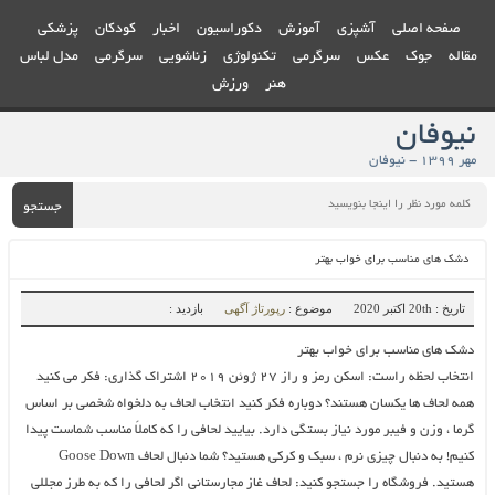
صفحه اصلی
آشپزی
آموزش
دکوراسیون
اخبار
کودکان
پزشکی
مقاله
جوک
عکس
سرگرمی
تکنولوژی
زناشویی
سرگرمی
مدل لباس
هنر
ورزش
نیوفان
مهر ۱۳۹۹ - نیوفان
جستجو
دشک های مناسب برای خواب بهتر
تاریخ : 20th اکتبر 2020
موضوع :
رپورتاژ آگهی
بازدید :
دشک های مناسب برای خواب بهتر
انتخاب لحظه راست: اسکن رمز و راز ۲۷ ژوئن ۲۰۱۹ اشتراک گذاری: فکر می کنید
همه لحاف ها یکسان هستند؟ دوباره فکر کنید انتخاب لحاف به دلخواه شخصی بر اساس
گرما ، وزن و فیبر مورد نیاز بستگی دارد. بیایید لحافی را که کاملاً مناسب شماست پیدا
کنیم! به دنبال چیزی نرم ، سبک و کرکی هستید؟ شما دنبال لحاف Goose Down
هستید. فروشگاه را جستجو کنید: لحاف غاز مجارستانی اگر لحافی را که به طرز مجللی