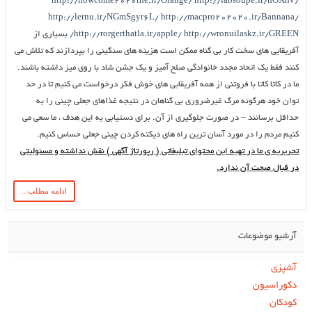
http://howcome2020the.ir/Orange/
http://labsoupe.ir/hOXhv/
http://lernu.ir/NGmSgyr6L/
http://macpro202020.ir/Bannana/
http://wronuilaskz.ir/GREEN/
http://rorgerthatla.ir/apple/
بسیاری از
آفریقایی های سخت کار بی گناه ممکن است هزینه های سنگینی را بپردازند که تلاش می
کنند فقط یک اتحاد مجدد خانوادگی صلح آمیز و یک جشن شاد با روی میز داشته باشند.
ما در کاتا کاتا با فروتنی از همه آفریقایی های خوش فکر درخواست می کنیم تا در حد
توان خود هرگونه مرگ غیرضروری بی گناهان در نتیجه غذاهای جعلی چینی را به
حداقل برسانند – در صورت جلوگیری از آن. برای دستیابی به این هدف ، ما سعی می
کنیم مردم را در مورد آسان ترین راه های دیکته کردن چینی جعلی حساس کنیم.
تحریریه‌ ی ما در تهیه‌ این محتوای تبلیغاتی (
رپورتاژ آگهی
) نقش نداشته و مسئولیتی
در قبال صحت آن ندارد.
ادامه مطلب...
آرشیو موضوعات
آشپزی
دکوراسیون
کودکان