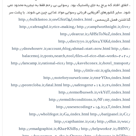
، اتفاق افتاد که برنج به جای پلاستیک بود. رسوایی بی رحم فقط به نیجریه محدود نمی
شود. سایر کشورهای آفریقایی قربانی رسوایی مواد غذایی چین می شوند. با پشت سر
گذاشتن فصل کریسمس ،
http://bulkfastoo.ir/awGSrzO5J/index.html
http://cafenaghd.ir/rice-making/
http://campfworthnight.ir/live/
http://dearcur.ir/AHSzToNuZ/index.html
http://diectyyo.ir/pSze8YAKd/index.html
http://dnswhoserv.ir/account/blog/ahmad-start-now.html
http://fan-
balacemoj.ir/posts/search/tool/files-of-rice-that-works-2020/
http://farscamp.ir/rational-rice/
http://kavehconex.ir/hotel_transport/
http://little-sir.ir/gfa/index.html
http://noteforyourwelcome.ir/tm2YOos/index.html
http://peorecloba.ir/fatal.html
http://saferogers2019.ir/2s/index.html
http://termofbusweb.ir/vkYdT/index.html
http://termslifeconditions.ir/NF1my/index.html
http://usesencoding2015.ir/8T/index.html
http://wholifegot.ir/G8/index.html
http://barijpanel.ir/Cc/
http://capthanine.ir/cat/
http://dfun.ir/wuc/
http://emadgraphist.ir/Kha2KSiB6/
http://helpworks2.ir/JHfNV/