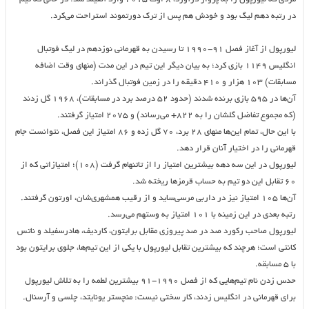
در رتبه دهم لیگ بود و خودش هم پس از ترک دورتموند استراحت می‌کرد.
لیورپول از آغاز فصل ۹۱-۱۹۹۰ تا رسیدن به قهرمانی نوزدهم در لیگ فوتبال
انگلیس ۱۱۴۹ بازی کرد؛ به بیان دیگر این تیم در این مدت (منهای وقت اضافه
مسابقات) ۱۰۳ هزار و ۴۱۰ دقیقه را در زمین فوتبال گذراند.
آن‌ها در ۵۹۵ بازی برنده شدند (حدود ۵۲ درصد برد در مسابقات)، ۱۹۶۸ گل زدند
(که مجموع تفاضل گلشان را به ۸۲۲+ می‌رساند) و ۲۰۷۵ امتیاز گرفتند.
با این حال، تمام این‌ها منهای ۲۸ برد، ۷۰ گل زده و ۸۶ امتیاز این فصل، نتوانست جام
قهرمانی را در اختیار آنان قرار دهد.
لیورپول در این سه دهه بیشترین امتیاز را از تاتنهام گرفت (۱۰۸)؛ امتیازاتی که از
۶۰ تقابل این دو تیم به حساب قرمزها ریخته شد.
آن‌ها ۱۰۵ امتیاز نیز در داربی مرسی‌ساید و از رقیب همشهری‌شان، اورتون گرفتند.
رتبه بعدی در این زمینه با ۱۰۱ امتیاز به وستهم می‌رسد.
لیورپول صاحب رکورد صد در صد پیروزی مقابل برایتون، کاردیف، هادرسفیلد و ناتس
کانتی است؛ هرچند که بیشترین تقابل لیورپول با یکی از این تیم‌ها، جلوی برایتون بود
با ۵ مسابقه.
حدس زدن نام تیم‌هایی که از فصل ۱۹۹۰-۹۱ بیشترین لطمه را به تلاش لیورپول
برای قهرمانی در انگلیس زدند، کار سختی نیست: منچستر یونایتد، چلسی و آرسنال.