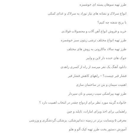
طرز تهیه سوهان پسته ای خوشمزه
انواع سرلاک و نشانه های نیاز نوزاد به سرلاک و غذای کمکی
با برنج شفته چه کنیم؟
خرید و فروش انواع آهن آلات و محصولات فولادی
طرز تهیه انواع مختلف ترشی زیتون سبز خوشمزه
طرز تهیه سالاد ماکارونی به روش های مختلف
جوک های خنده دار لاین و وایبر
دانلود آهنگ یک نفر میرسد از راه از کسری زاهدی
فشار قبر چیست؟ + راههای کاهش فشار قبر
اهمیت سیمان و بتن در ساختمان سازی
طرز تهیه پیراشکی سیب زمینی و نان سیردار
خانواده گزینه مورد نظر برای ازدواج چقدر در انتخاب اهمیت دارد ؟
راهنمایی برای اخذ ویزای امارات، تایلند و چین
معرفی ۵ وبسایت برتر در زمینه دندانپزشکی، پزشکی،گردشگری و ورزشی
آموزش دستور پخت طرز تهیه کیک آلو و هلو