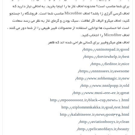
برای شما مناسب است؟ محدوده لحاف غاز ما را اینجا بخرید. به لحافی نیاز دارید که
لحاف کرسی آلرژی زا باشد؟ لحاف Microfibre مناسب شما است. فروشگاه را جستجو
کنید: لحاف میکرو الیاف اگر لطافت ، سبک بودن و گرمای غاز به نظر می رسد سعادت
است اما حساسیت ها توانایی استفاده از محصولات فیبر طبیعی را از شما دور می کنند ،
لحاف Microfibre را انتخاب کنید.
لحاف های میکروفیبر برای کسانی طراحی شده اند که ظاهر
https://uninotepad.ir/good/
https://forviewhelp.ir/best/
https://fieditor.ir/nice/
https://nnnnssees.ir/awesome/
http://www.sobhemagic.ir/new/
http://www.nnnlpopp.ir/old/
http://www.musi-eee-ee.ir/great/
http://repoooooooz.ir/black-cup/news01.html
http://ziplommmkakka.ir/goal/test.html
http://kalabineeee.ir/news/post325.html
http://aviationbooys.ir/clean/
http://pelicanofdays.ir/beauty/