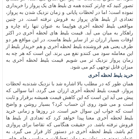
تصور کنید که چارتر کننده همه ی بلیط های یک پرواز را خریداری
نموده است؛ اما در لحظات پایانی و زمان نزدیک شدن به پرواز،
تعدادی از بلیط های پرواز به فروش نرفته است. در چنین
مواقعی بلیط لحظه آخری هواپیما به عنوان تنها راه چاره و
راهکار به میان می آید. قیمت بلیط های لحظه آخری در اکثر
اوقات بسیار ارزان تر از سایر بلیط هاست. در این مواقع هر دو
طرف یعنی هم فروشنده بلیط لحظه آخری و هم خریدار بلیط از
این معامله سود می کنندو نفع می برند. این است که هر چه به
زمان پرواز نزدیک تر می شویم قیمت بلیط لحظه آخری به
میزان قابل توجهی کم می شود.
خرید بلیط لحظه آخری
همان طور که در مطلب بالا اشاره شد با نزدیک شدندبه لحظات
پرواز، قیمت بلیط لحظه آخری ارزان می گردد. اما سوالی که
پیش می آید این است که این کاهش قیمت همیشه برقرار و ثابت
است و می شود روی آن حساب کرد؟ بسیار روشن و واضح
است که جواب این سوال خیر است. در روزها و زمانی خرید
بلیط لحظه آخری معنا پیدا خواهد کرد که تعدادی از بلیط ها
قروش نرفته باشد. در حقیقت هنگامی که تقاضا برای پروازی
کم باشد، بلیط لحظه آخری در دستور کار قرار می گیرد. به
عنوان نمونه می توان به زمان تعطیلات و‌ مناسب های خاص