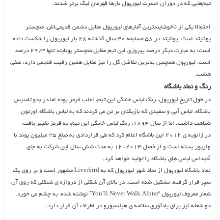
تیم‌هایی که در دوران حسرت لیورپول بارها قهرمان لیگ برتر شدند.
احتمالا یکی از ناخوشایندترین آمارهای لیورپول مقابل دشمن قدیمی‌اش، منچستر
یونایتد است. یونایتد در ۵۸ مسابقه ۳۰ سال گذشته ۲۸ بار لیورپول را شکست داده
است؛ به عبارت دیگر درصد پیروزی این تیم مقابل منچستر یونایتد تنها ۲۹/۳ درصد
است. لیورپول همچنین بدترین تفاضل گل را نیز مقابل همین رقیب قدیمی دارد: منفی
هشت.
رنگ و نماد باشگاه
در طول تاریخ لیورپول، رنگ لباس خانگی این تیم، اغلب قرمز بوده اما در بدو تاسیس
باشگاه، لباس آبی و سفیدی که بازیکنان بر تن می کردند که به لباس باشگاه اورتون
شباهت داشت. اما از سال ۱۸۹۴، رنگ لباس خانگی این تیم، به قرمز تغییر یافت.
در ژانویه ی ۲۰۱۲ این باشگاه اعلام کرد که طی قراردادی به مبلغ ۲۵ میلیون پوند با
واریور بسته است و از فصل ۲۰۱۳-۱۲ به مدت شش سال این شرکت به جای
آدیداس لباس های باشگاه را تولید خواهد کرد.
نماد باشگاه لیورپول از نماد شهر لیورپول که به Liverbird مشهور است و بر روی یک
سپر قرار گرفته، تشکیل شده است. در بالای آن شکلی از دروازه ی شنکلی که روی آن
شعار معروف لیورپول “You’ll Never Walk Alone” نوشته شده، به چشم می خورد.
دو شعله نیز برای یادآوری سانحه ی هیلسبورو در اطراف آن قرار دارد.