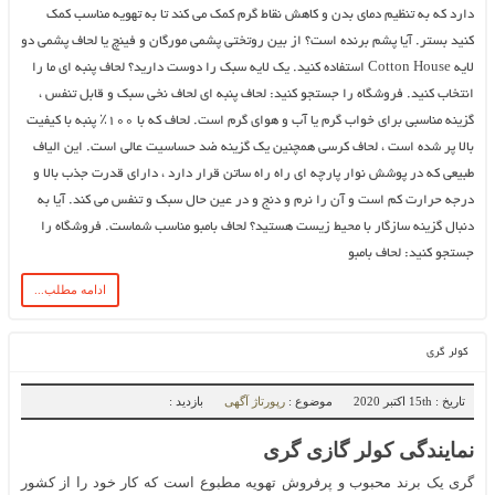
دارد که به تنظیم دمای بدن و کاهش نقاط گرم کمک می کند تا به تهویه مناسب کمک
کنید بستر. آیا پشم برنده است؟ از بین روتختی پشمی مورگان و فینچ یا لحاف پشمی دو
لایه Cotton House استفاده کنید. یک لایه سبک را دوست دارید؟ لحاف پنبه ای ما را
انتخاب کنید. فروشگاه را جستجو کنید: لحاف پنبه ای لحاف نخی سبک و قابل تنفس ،
گزینه مناسبی برای خواب گرم یا آب و هوای گرم است. لحاف که با ۱۰۰٪ پنبه با کیفیت
بالا پر شده است ، لحاف کرسی همچنین یک گزینه ضد حساسیت عالی است. این الیاف
طبیعی که در پوشش نوار پارچه ای راه راه ساتن قرار دارد ، دارای قدرت جذب بالا و
درجه حرارت کم است و آن را نرم و دنج و در عین حال سبک و تنفس می کند. آیا به
دنبال گزینه سازگار با محیط زیست هستید؟ لحاف بامبو مناسب شماست. فروشگاه را
جستجو کنید: لحاف بامبو
ادامه مطلب...
کولر گری
تاریخ : 15th اکتبر 2020
موضوع :
رپورتاژ آگهی
بازدید :
نمایندگی کولر گازی گری
گری یک برند محبوب و پرفروش تهویه مطبوع است که کار خود را از کشور