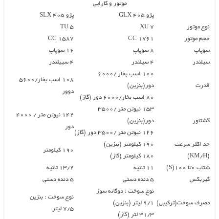
موتور و کارایی
پژو ۴۰۵ GLX
پژو ۴۰۵ SLX
نوع موتور
XU 7
TU 5
حجم موتور
۱۷۶۱ CC
۱۵۸۷ CC
سوپاپ
۸ سوپاپ
۱۶ سوپاپ
سیلندر
۴ سیلندر
۴ سییلندر
۱۰۰ اسب بخار /۶۰۰۰
۱۰۸ اسب بخار/۵۶۰۰
قدرت
دور(بنزین)
دوور
۸۰ اسب بخار/۶۰۰۰ دور (گاز)
۱۵۳ نیوتن متر /۳۵۰۰
۱۴۲ نیوتن متر / ۴۰۰۰
گشتاور
دور(بنزین)
دور
۱۲۶ نیوتن متر /۳۵۰۰ دور (گاز)
حد اکثر سرعت
۱۹۰ کیلومتر (بنزین)
۱۹۰ کیلومتر
(KM/H)
۱۸۰ کیلومتر (گاز)
شتاب ۰تا ۱۰۰(S)
۱۱ ثانیه
۱۳/۲ ثانیه
گیربکس
۵ دنده دستی
۵ دنده دستی
نوع سوخت : دوگانه سوز
نوع سوخت : بنزین
مصرف سوخت(ترکیبی)
۹/۱ لیتر (بنزین)
۷/۵ لیتر
۳۱/۳ لتر (گاز)