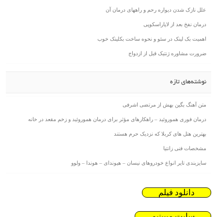
علل نازک شدن دیواره رحم و راههای درمان آن
درمان نفخ بعد از لاپاراسکوپی
اهمیت بک لینک در سئو و نحوه ساخت بکلینک خوب
ضرورت مشاوره ژنتیک قبل از ازدواج
نوشته‌های تازه
متن آهنگ بگین بهش از مرتضی اشرفی
درمان فوری هموروئید – راهکارهای مؤثر برای درمان هموروئید و زخم مقعد در خانه
بهترین هتل های کربلا که نزدیک حرم هستند
مشخصات فنی زانتیا
سایزبندی تایر انواع خودروهای نیسان – هیوندای – هوندا – ولوو
دانلود فیلم
سایت میبینیم