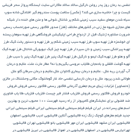
تنفس بد
رمان
روز پدر
روغن نارگیل
سالاد
سالاد ماکارانی
سایت ایستگاه پرواز
سحر قریشی
کیست و چرا حاشیه سازی می کند؟ (عکس)
سلامت پوست
سندروم گیر افتادگی شانه
سوپ
سیاه شدن موهای سفید
سیب زمینی شکم پر
شانتال
شوخی ها و متن های خنده دار شبکه
های مجازی
شیوه مخ زنی در کشورهای مختلف (طنز)
صدور فاکتور رسمی
صورتحساب رسمی
ضرورت مشاوره ژنتیک قبل از ازدواج
طراحی اپلیکیشن فروشگاهی
طرز تهیه سوهان پسته
ای خوشمزه
طرز تهیه سوپ
طرز تهیه سیب زمینی شکم پر
طرز تهیه و دستور پخت کیک
طرز
تهیه پیراشكی سيب زمينی و نان سیردار
طرز تهیه چیز کیک نیویورکی شانتال
طرز تهیه کیک
آلو و هلو
طرز تهیه کیک لیمو و نارگیل
طرز تهیه کیک پنیر
طرز تهیه کیک پنیر با سیب
طرز
تهیه گوشت قلقلی و بادمجان
طلایاب
عروسی بگیریم یا نه؟
عطار مارت
علت، علایم و درمان
آب آوردن ریه
علل ، علایم و درمان بیماری کاناوان
علل،علایم و درمان سرطان گلو
علل
طولانی شدن پریود
علل و درمان نارسایی تنفسی حاد
غار گومانتوگ، مکانی وحشتناک در مالزی
(+تصاویر)
غزلیات زیبای مریم جعفری آذرمانی
فاکتور رسمی
فاکتور رسمی فروش
فروش
خودرو
فروش فاکتور رسمی
فروش فلزیاب
فشار قبر چیست
فلزیاب
فلزیاب طلا یاب
فناوری
ضد فضولی برای نمایشگرهای کامپیوتر از راه رسید
فهرست ۱۰۰ محبوب ترین و بهترین
اسم های پسرانه در ایران
فیلم
فیلم سینمایی
فیلم سینمایی ایرانی
فیلم سینمایی ایرانی
جدید
فیلم مغزهای کوچک زنگ زده
قالیشویی آنلاین
قالیشویی ادیب
قالیشویی اصفهان
قالیشویی ایران مشهد
قالیشویی ایران مهر
قالیشویی بانو
قالیشویی تهران
قالیشویی
تهرانپارس
قالیشویی در اصفهان
قالیشویی در اهواز
قالیشویی در تبریز
قالیشویی در