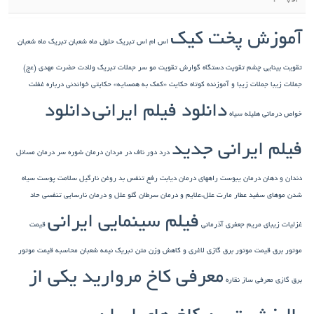
آموزش پخت کیک
اس ام اس تبریک حلول ماه شعبان
تبریک ماه شعبان
تقویت بینایی چشم
تقویت دستگاه گوارش
تقویت مو سر
جملات تبریک ولادت حضرت مهدی (عج)
جملات زیبا
جملات زیبا و آموزنده کوتاه
حکایت «کمک به همسایه»
حکایتی خواندنی درباره غفلت
دانلود فیلم ایرانی
دانلود
خواص درمانی هلیله سیاه
فیلم ایرانی جدید
درد دور ناف در مردان
درمان شوره سر
درمان مسائل
دندان و دهان
درمان یبوست
راههای درمان دیابت
رفع تنفس بد
روغن نارگیل
سلامت پوست
سیاه
شدن موهای سفید
عطار مارت
علل،علایم و درمان سرطان گلو
علل و درمان نارسایی تنفسی حاد
فیلم سینمایی ایرانی
غزلیات زیبای مریم جعفری آذرمانی
قیمت
موتور برق
قیمت موتور برق گازی
لاغری و کاهش وزن
متن تبریک نیمه شعبان
محاسبه قیمت موتور
معرفی کاخ مروارید یکی از
برق گازی
معرفی ساز نقاره