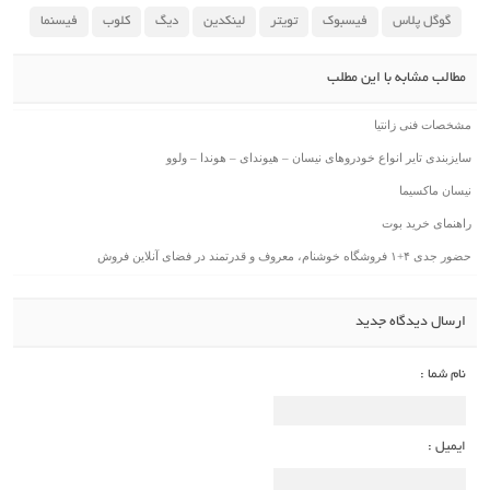
گوگل پلاس
فیسبوک
تویتر
لینکدین
دیگ
کلوب
فیسنما
مطالب مشابه با این مطلب
مشخصات فنی زانتیا
سایزبندی تایر انواع خودروهای نیسان – هیوندای – هوندا – ولوو
نیسان ماکسیما
راهنمای خرید بوت
حضور جدی ۴+۱ فروشگاه خوشنام، معروف و قدرتمند در فضای آنلاین فروش
ارسال دیدگاه جدید
نام شما :
ایمیل :