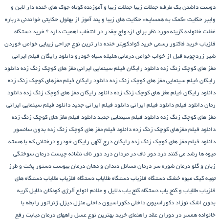
دوست داشتن یک طرفه
جملات زیبا
جملات زیبا و آموزنده کوتاه
جوک های خنده دار لاین و
وایبر
حکایت «کمک به همسایه»
حکایت های زیبا و پند آموز از بهلول
حکایتی خواندنی درباره
غفلت
خانواده گزینه مورد نظر برای ازدواج چقدر در انتخاب اهمیت دارد ؟
خرید دستگاه
فلزیاب
خرید فاکتور رسمی
خرید کوادکوپتر
خنده دار ترین نوع جراحی زیبایی
خواص خوردن
شیر زردچوبه قبل از خواب
خواص درمانی هلیله سیاه
خودرو
دانلود رایگان فیلم ایرانی
مغز های کوچک زنگ زده
دانلود رایگان فیلم سینمایی ایرانی مغز های کوچک زنگ زده
دانلود
رایگان فیلم سینمایی مغز های کوچک زنگ زده
دانلود رایگان فیلم مغزهای کوچک زنگ زده
دانلود رایگان فیلم مغز های کوچک زنگ زده
دانلود رایگان مغز های کوچک زنگ زده
دانلود
رمان
دانلود فیلم
دانلود فیلم ایرانی
دانلود فیلم ایرانی جدید
دانلود فیلم سینمایی ایرانی
مغز های کوچک زنگ زده
دانلود فیلم سینمایی جدید
دانلود فیلم مغز های کوچک زنگ زده
دانلود فیلم مغزهای کوچک زنگ زده
دانلود فیلم مغز های کوچک زنگ زده بدون سانسور
دانلود فیلم مغز های کوچک زنگ زده رایگان
درج آگهی رایگان خودرو
درختانی که با هسته
میوه ها رشد می کنند
درد دور ناف در مردان
درد دور ناف نشانه چیست
درمان سوختگی
زبان و گلو
درمان شوره سر
درمان مسائل دندان و دهان
درمان یبوست
دستور پخت و طرز
تهیه کیک میوه خشک
دستگاه فلزیاب
دستگاه‌ طلایاب
دستگاه‌ فلزیاب طلایاب
دستگاه‌ های
فلزیاب طلایاب و گنج‌ یاب
دستگاه‌ گنج‌ یاب
دلایل و علائم انواع آلرژی کودکان
دلایل گریه
بدون اشک نوزاد
دکوراسیون داخلی
دکوراسیون داخلی منزل
دیزل ژنراتور
رابطه با
خانواده همسر در دوران عقد
راهنمای خرید بهترین نوع عسل
راههای درمان دیابت
رفع