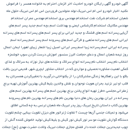
آگهی خودرو
آگهی رایگان خودرو
احادیث اخر الزمان
احترام به خانواده همسر را فراموش
نکنید
اخبار خودرو
اس ام اس تبریک تولد متولدین فروردین
اس ام اس تبریک حلول ماه
شعبان
استخدام شرکت نفت
استخدام مهندس برق
استخدام مهندس عمران
استخدام
مهندس مکانیک
استخدام کارشناس ایمنی و بهداشت
اسم بچه
اسم جدید پسر
اسم های
آریایی پسرانه
اسم های قشنگ و جدید ایرانی برای پسر
اسم های پسرانه
اسم های پسرانه
ایرانی
اسم های پسرانه مذهبی و قرآنی
اسم های پسرونه
اسم پسر
اسم پسرانه
اسم
پسرانه ایرانی
اسم پسرانه زیبا
اسم پسر ایرانی اصیل زیبا
اشعار زیبای اهورا ایمان
اعمال
روز نیمه شعبان
اعمال و دعای حجامت
البرز سنسور
اموزش درست کردن سوپ خوشمزه
انتخاب نام پسر
انتخاب نام پسرانه
انواع سرلاک و نشانه های نیاز نوزاد به سرلاک و غذای
کمکی
اهمیت مشاوره تحصیلی و مواردی که در انتخاب مشاور
ایچری شهر، قدیمی ترین بافت
باکو
با این راهکارها زندگی مشترکتان را از یکنواختی درآورید
با تحقیرکردن همسرتان به
قلب او تیر نزنید
بحران هویت نوجوان و نقش والدین
بلیط کیش
بهترین آموزش تهیه برنج
زعفرانی مجلسی +طرز تهیه انواع پختن برنج
بهترین اسم های پسرانه
بهترین اسم های
پسرانه در ایران
بهترین رمان های دنیا
بهترین نام های پسرانه
بهترین نام های پسرونه
بهترین کتاب داستان تاریخ
تبریک روز پدر
تبریک ماه شعبان
ترنس به چه کسانی اطلاق
می‌شود و تمیلات جنسی آن‌ها چیست ؟
تفاوت ژنراتور های دیزل
تقویت بینایی چشم
تقویت
دستگاه گوارش
تقویت مو سر
تور کیش
تور کیش و بلیط کیش
تولید خاموش کننده آتش از
چوب
جدیدترین جملات خنده دار فضای مجازی
جملات تبریک ولادت حضرت مهدی (عج)
جملات