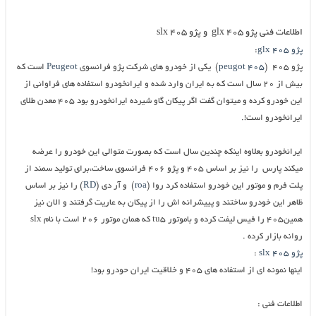
اطلاعات فنی پژو ۴۰۵ glx و پژو ۴۰۵ slx
پژو ۴۰۵ glx
:
پژو ۴۰۵ (
peugot 405
) یکی از خودرو های شرکت پژو فرانسوی
Peugeot
است که
بیش از ۲۰ سال است که به ایران وارد شده و ایرانخودرو استفاده های فراوانی از
این خودرو کرده و میتوان گفت اگر پیکان گاو شیرده ایرانخودرو بود ۴۰۵ معدن طلای
ایرانخودرو است!.
ایرانخودرو بعلاوه اینکه چندین سال است که بصورت متوالی این خودرو را عرضه
میکند پارس را نیز بر اساس ۴۰۵ و پژو ۴۰۶ فرانسوی ساخت،برای تولید سمند از
پلت فرم و موتور این خودرو استفاده کرد روا (
roa
) و آر دی (
RD
) را نیز بر اساس
ظاهر این خودرو ساختند و پییشرانه اش را از پیکان به عاریت گرفتند و الان نیز
همین۴۰۵ را فیس لیفت کرده و باموتور tu5 که همان موتور ۲۰۶ است با نام slx
روانه بازار کرده .
پژو ۴۰۵ slx
:
اینها نمونه ای از استفاده های ۴۰۵ و خلاقیت ایران حودرو بود!
اطلاعات فنی :