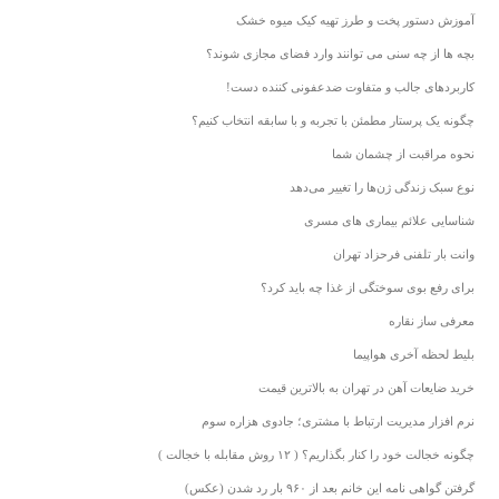
آموزش دستور پخت و طرز تهیه کیک میوه خشک
بچه ها از چه سنی می توانند وارد فضای مجازی شوند؟
کاربردهای جالب و متفاوت ضدعفونی کننده دست!
چگونه یک پرستار مطمئن با تجربه و با سابقه انتخاب کنیم؟
نحوه مراقبت از چشمان شما
نوع سبک زندگی ژن‌ها را تغییر می‌دهد
شناسایی علائم بیماری های مسری
وانت بار تلفنی فرحزاد تهران
برای رفع بوی سوختگی از غذا چه باید کرد؟
معرفی ساز نقاره
بلیط لحظه آخری هواپیما
خرید ضایعات آهن در تهران به بالاترین قیمت
نرم افزار مدیریت ارتباط با مشتری؛ جادوی هزاره سوم
چگونه خجالت خود را کنار بگذاریم؟ ( ۱۲ روش مقابله با خجالت )
گرفتن گواهی نامه این خانم بعد از ۹۶۰ بار رد شدن (عکس)