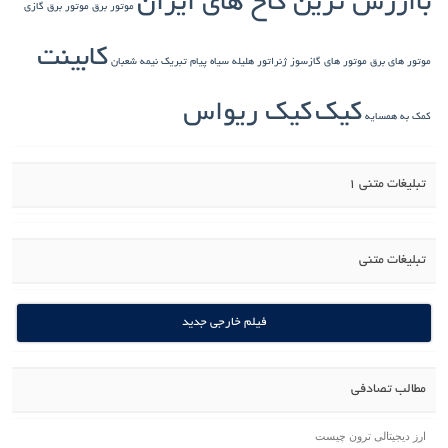
باارزش ترین کاخ های ایران
موتور برق
موتور برق گازی
کابینت
موتور های برق
موتور های گازسوز ژنراتور
هلیله سیاه
پیام تبریک نیمه شعبان
کیک
کیک ریواس
کمک به همسایه
تبلیغات متنی 1
تبلیغات متنی
فیلم خارجی جدید
مطالب تصادفی
ارز دیجیتالی ترون چیست