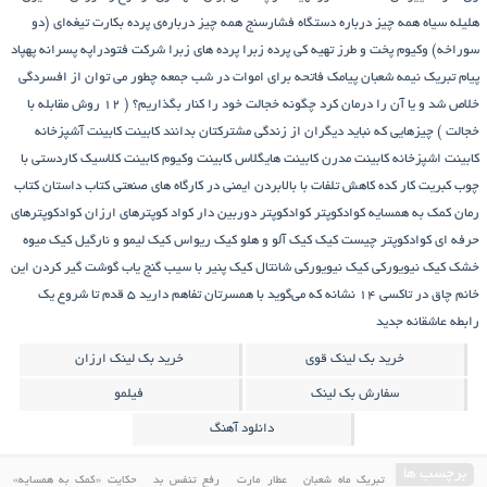
هلیله سیاه
همه چیز درباره دستگاه فشارسنج
همه چیز درباره‌ی پرده بکارت تیغه‌ای (دو
سوراخه)
وکیوم
پخت و طرز تهیه کی
پرده زبرا
پرده های زبرا شرکت فتودراپه
پسرانه
پهپاد
پیام تبریک نیمه شعبان
پیامک فاتحه برای اموات در شب جمعه
چطور می توان از افسردگی
خلاص شد و یا آن را درمان کرد
چگونه خجالت خود را کنار بگذاریم؟ ( 12 روش مقابله با
خجالت )
چیزهایی که نباید دیگران از زندگی مشترکتان بدانند
کابینت
کابینت آشپزخانه
کابینت اشپزخانه
کابینت مدرن
کابینت هایگلاس
کابینت وکیوم
کابینت کلاسیک
کاردستی با
چوب کبریت
کار کده
کاهش تلفات با بالابردن ایمنی در کارگاه های صنعتی
کتاب داستان
کتاب
رمان
کمک به همسایه
کوادکوپتر
کوادکوپتر دوربین دار
کواد کوپترهای ارزان
کوادکوپترهای
حرفه ای
کوادکوپتر چیست
کیک
کیک آلو و هلو
کیک ریواس
کیک لیمو و نارگیل
کیک میوه
خشک
کیک نیویورکی
کیک نیویورکی شانتال
کیک پنیر با سیب
گنج‌ یاب
گوشت
گیر کردن این
خانم چاق در تاکسی
۱۴ نشانه که می‌گوید با همسرتان تفاهم دارید
۵ قدم تا شروع یک
رابطه عاشقانه جدید
خرید بک لینک قوی
خرید بک لینک ارزان
سفارش بک لینک
فیلمو
دانلود آهنگ
برچسب ها
تبریک ماه شعبان
عطار مارت
رفع تنفس بد
حکایت «کمک به همسایه»