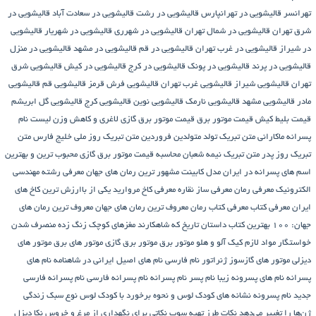
تهرانسر
قالیشویی در تهرانپارس
قالیشویی در رشت
قالیشویی در سعادت آباد
قالیشویی در
شرق تهران
قالیشویی در شمال تهران
قالیشویی در شهرری
قالیشویی در شهریار
قالیشویی
در شیراز
قالیشویی در غرب تهران
قالیشویی در قم
قالیشویی در مشهد
قالیشویی در منزل
قالیشویی در پرند
قالیشویی در پونک
قالیشویی در کرج
قالیشویی در کیش
قالیشویی شرق
تهران
قالیشویی شیراز
قالیشویی غرب تهران
قالیشویی فرش قرمز
قالیشویی قم
قالیشویی
مادر
قالیشویی مشهد
قالیشویی نارمک
قالیشویی نوین
قالیشویی کرج
قالیشویی گل ابریشم
قیمت بلیط کیش
قیمت موتور برق
قیمت موتور برق گازی
لاغری و کاهش وزن
لیست نام
پسرانه
ماکارانی
متن تبریک تولد متولدین فروردین
متن تبریک روز ملی خلیج فارس
متن
تبریک روز پدر
متن تبریک نیمه شعبان
محاسبه قیمت موتور برق گازی
محبوب ترین و بهترین
اسم های پسرانه در ایران
مدل کابینت
مشهور ترین رمان های جهان
معرفی رشته مهندسی
الکترونیک
معرفی رمان
معرفی ساز نقاره
معرفی کاخ مروارید یکی از باارزش ترین کاخ های
ایران
معرفی کتاب
معرفی کتاب رمان
معروف ترین رمان های جهان
معروف ترین رمان های
جهان: ۱۰۰ بهترین کتاب داستان تاریخ که شاهکارند
مغزهای کوچک زنگ زده
منصرف شدن
خواستگار
مواد لازم کیک آلو و هلو
موتور برق
موتور برق گازی
موتور های برق
موتور های
دیزلی
موتور های گازسوز ژنراتور
نام فارسی
نام های اصیل ایرانی در شاهنامه
نام های
پسرانه
نام های پسرونه زیبا
نام پسر
نام پسرانه
نام پسرانه فارسی
نام پسرانه فارسی
جدید
نام پسرونه
نشانه های کودک لوس و نحوه برخورد با کودک لوس
نوع سبک زندگی
ژن‌ها را تغییر می‌دهد
نکات طرز تهیه سوپ
نکاتی برای نگهداری از مرغ و خروس
نکا دیزل