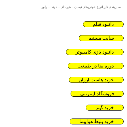
سایزبندی تایر انواع خودروهای نیسان – هیوندای – هوندا – ولوو
دانلود فیلم
سایت میبینیم
دانلود بازی کامیپوتر
دوره بقا در طبیعت
خرید هاست ارزان
فروشگاه اینترنتی
خرید گینر
خرید بلیط هواپیما