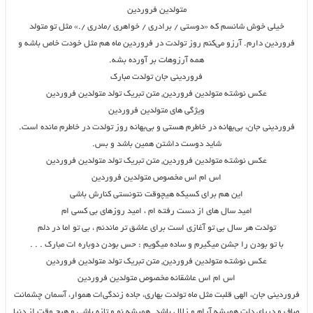
متولدین فروردین
خیلی خوش شانسم که «دوستی / برادری / خواهری /مادری /.» مثل تو متولد
فروردین دارم. آرزو می‌کنم روز تولدت در فروردین ماه هم مثل خودت خاص باشه و
همه آرزوهات بر آورده بشه.
فروردینی جان تولدت مبارک
عکس نوشته متولدین فروردین, متن تبریک تولد متولدین فروردین
ویژگی های متولدین فروردین
فروردینی جان، بی‌بهانه در خاطرم هستی و بی‌بهانه روز تولدت در خاطرم مانده است.
شاید دوست داشتن همین باشد و بس.
عکس نوشته متولدین فروردین, متن تبریک تولد متولدین فروردین
اس ام اس مخصوص متولدین فروردین
این هم برای کسیکه هیچوقت نتونستی کنارش باشی
امید سال های از دست رفته ام ، امید روزهای بی کسی ام
تولدت هر سال بی تو آغازی است برای عاشق تر ماندنم ، بی تو اما در دلم
با تو بودن را جشن میگیرم و ساده میگویم : حس بودن دوباره ات مبارک . . .
عکس نوشته متولدین فروردین, متن تبریک تولد متولدین فروردین
اس ام اس عاشقانه مخصوص متولدین فروردین
فروردینی جان، الهی قلبت مثل ماه تولدت بهاری، جاده زندگی‌ات هموار، آسمان چشمانت
صاف و دریای دلت همیشه آرام و زلال باشد. همیشه نو و تازه باشی و هیچ وقت از دنیا