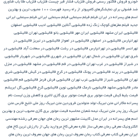
خودرو
فروش فاکتور رسمی
فروش فلزیاب
فشار قبر چیست
فلزیاب
فلزیاب طلا یاب
فناوری
ضد فضولی برای نمایشگرهای کامپیوتر از راه رسید
فهرست ۱۰۰ محبوب ترین و بهترین
اسم های پسرانه در ایران
فیلم
فیلم سینمایی
فیلم سینمایی ایرانی
فیلم سینمایی ایرانی
جدید
فیلم مغزهای کوچک زنگ زده
قالیشویی آنلاین
قالیشویی ادیب
قالیشویی اصفهان
قالیشویی ایران مشهد
قالیشویی ایران مهر
قالیشویی بانو
قالیشویی تهران
قالیشویی
تهرانپارس
قالیشویی در اصفهان
قالیشویی در اهواز
قالیشویی در تبریز
قالیشویی در
تهرانسر
قالیشویی در تهرانپارس
قالیشویی در رشت
قالیشویی در سعادت آباد
قالیشویی در
شرق تهران
قالیشویی در شمال تهران
قالیشویی در شهرری
قالیشویی در شهریار
قالیشویی
در شیراز
قالیشویی در غرب تهران
قالیشویی در قم
قالیشویی در مشهد
قالیشویی در منزل
قالیشویی در پرند
قالیشویی در پونک
قالیشویی در کرج
قالیشویی در کیش
قالیشویی شرق
تهران
قالیشویی شیراز
قالیشویی غرب تهران
قالیشویی فرش قرمز
قالیشویی قم
قالیشویی
مادر
قالیشویی مشهد
قالیشویی نارمک
قالیشویی نوین
قالیشویی کرج
قالیشویی گل ابریشم
قیمت بلیط کیش
قیمت موتور برق
قیمت موتور برق گازی
لاغری و کاهش وزن
لیست نام
پسرانه
ماکارانی
متن تبریک تولد متولدین فروردین
متن تبریک روز ملی خلیج فارس
متن
تبریک روز پدر
متن تبریک نیمه شعبان
محاسبه قیمت موتور برق گازی
محبوب ترین و بهترین
اسم های پسرانه در ایران
مدل کابینت
مشهور ترین رمان های جهان
معرفی رشته مهندسی
الکترونیک
معرفی رمان
معرفی ساز نقاره
معرفی کاخ مروارید یکی از باارزش ترین کاخ های
ایران
معرفی کتاب
معرفی کتاب رمان
معروف ترین رمان های جهان
معروف ترین رمان های