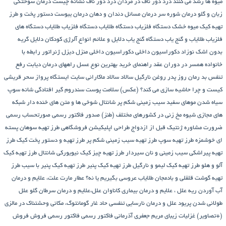
میوه ها رشد می کنند
درد دور ناف در مردان
درد دور ناف نشانه چیست
درمان سوختگی
زبان و گلو
درمان شوره سر
درمان مسائل دندان و دهان
درمان یبوست
دستور پخت و طرز
تهیه کیک میوه خشک
دستگاه فلزیاب
دستگاه‌ طلایاب
دستگاه‌ فلزیاب طلایاب
دستگاه‌ های
فلزیاب طلایاب و گنج‌ یاب
دستگاه‌ گنج‌ یاب
دلایل و علائم انواع آلرژی کودکان
دلایل گریه
بدون اشک نوزاد
دکوراسیون داخلی
دکوراسیون داخلی منزل
دیزل ژنراتور
رابطه با
خانواده همسر در دوران عقد
راهنمای خرید بهترین نوع عسل
راههای درمان دیابت
رفع
تنفس بد
رمان
روز پدر
روغن نارگیل
سالاد
سالاد ماکارانی
سایت ایستگاه پرواز
سحر قریشی
کیست و چرا حاشیه سازی می کند؟ (عکس)
سلامت پوست
سندروم گیر افتادگی شانه
سوپ
سیاه شدن موهای سفید
سیب زمینی شکم پر
شانتال
شوخی ها و متن های خنده دار شبکه
های مجازی
شیوه مخ زنی در کشورهای مختلف (طنز)
صدور فاکتور رسمی
صورتحساب رسمی
ضرورت مشاوره ژنتیک قبل از ازدواج
طراحی اپلیکیشن فروشگاهی
طرز تهیه سوهان پسته
ای خوشمزه
طرز تهیه سوپ
طرز تهیه سیب زمینی شکم پر
طرز تهیه و دستور پخت کیک
طرز
تهیه پیراشكی سيب زمينی و نان سیردار
طرز تهیه چیز کیک نیویورکی شانتال
طرز تهیه کیک
آلو و هلو
طرز تهیه کیک لیمو و نارگیل
طرز تهیه کیک پنیر
طرز تهیه کیک پنیر با سیب
طرز
تهیه گوشت قلقلی و بادمجان
طلایاب
عروسی بگیریم یا نه؟
عطار مارت
علت، علایم و درمان
آب آوردن ریه
علل ، علایم و درمان بیماری کاناوان
علل،علایم و درمان سرطان گلو
علل
طولانی شدن پریود
علل و درمان نارسایی تنفسی حاد
غار گومانتوگ، مکانی وحشتناک در مالزی
(+تصاویر)
غزلیات زیبای مریم جعفری آذرمانی
فاکتور رسمی
فاکتور رسمی فروش
فروش