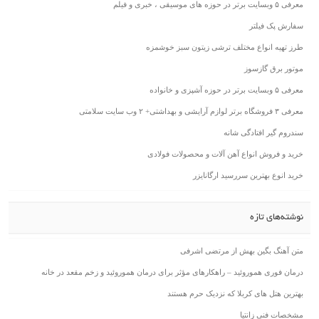
معرفی ۵ وبسایت برتر در حوزه های موسیقی ، خبری و فیلم
سفارش پک فیلتر
طرز تهیه انواع مختلف ترشی زیتون سبز خوشمزه
موتور برق گازسوز
معرفی ۵ وبسایت برتر در حوزه آشپزی و خانواده
معرفی ۳ فروشگاه برتر لوازم آرایشی و بهداشتی+ ۲ وب سایت سلامتی
سندروم گیر افتادگی شانه
خرید و فروش انواع آهن آلات و محصولات فولادی
خرید انوع بهترین سررسید ارگانایزر
نوشته‌های تازه
متن آهنگ بگین بهش از مرتضی اشرفی
درمان فوری هموروئید – راهکارهای مؤثر برای درمان هموروئید و زخم مقعد در خانه
بهترین هتل های کربلا که نزدیک حرم هستند
مشخصات فنی زانتیا