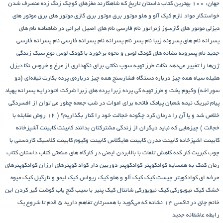
جهان: ۱۰۰ بهترین کتاب داستان تاریخ که شاهکارند
مغزهای کوچک زنگ زده
منصرف شدن
خواستگار
مواد لازم کیک آلو و هلو
موتور برق
موتور برق گازی
موتور های برق
موتور های
دیزلی
موتور های گازسوز ژنراتور
نام فارسی
نام های اصیل ایرانی در شاهنامه
نام های
پسرانه
نام های پسرونه زیبا
نام پسر
نام پسرانه
نام پسرانه فارسی
نام پسرانه فارسی
جدید
نام پسرونه
نشانه های کودک لوس و نحوه برخورد با کودک لوس
نوع سبک زندگی
ژن‌ها را تغییر می‌دهد
نکات طرز تهیه سوپ
نکاتی برای نگهداری از مرغ و خروس
نکا دیزل
هلیله سیاه
همه چیز درباره دستگاه فشارسنج
همه چیز درباره‌ی پرده بکارت تیغه‌ای (دو
سوراخه)
وکیوم
پخت و طرز تهیه کی
پرده زبرا
پرده های زبرا شرکت فتودراپه
پسرانه
پهپاد
پیام تبریک نیمه شعبان
پیامک فاتحه برای اموات در شب جمعه
چطور می توان از افسردگی
خلاص شد و یا آن را درمان کرد
چگونه خجالت خود را کنار بگذاریم؟ ( 12 روش مقابله با
خجالت )
چیزهایی که نباید دیگران از زندگی مشترکتان بدانند
کابینت
کابینت آشپزخانه
کابینت اشپزخانه
کابینت مدرن
کابینت هایگلاس
کابینت وکیوم
کابینت کلاسیک
کاردستی با
چوب کبریت
کار کده
کاهش تلفات با بالابردن ایمنی در کارگاه های صنعتی
کتاب داستان
کتاب
رمان
کمک به همسایه
کوادکوپتر
کوادکوپتر دوربین دار
کواد کوپترهای ارزان
کوادکوپترهای
حرفه ای
کوادکوپتر چیست
کیک
کیک آلو و هلو
کیک ریواس
کیک لیمو و نارگیل
کیک میوه
خشک
کیک نیویورکی
کیک نیویورکی شانتال
کیک پنیر با سیب
گنج‌ یاب
گوشت
گیر کردن این
خانم چاق در تاکسی
۱۴ نشانه که می‌گوید با همسرتان تفاهم دارید
۵ قدم تا شروع یک
رابطه عاشقانه جدید