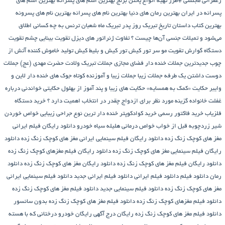
زعفرانی مجلسی +طرز تهیه انواع پختن برنج
بهترین اسم های پسرانه
بهترین اسم های
پسرانه در ایران
بهترین رمان های دنیا
بهترین نام های پسرانه
بهترین نام های پسرونه
بهترین کتاب داستان تاریخ
تبریک روز پدر
تبریک ماه شعبان
ترنس به چه کسانی اطلاق
می‌شود و تمیلات جنسی آن‌ها چیست ؟
تفاوت ژنراتور های دیزل
تقویت بینایی چشم
تقویت
دستگاه گوارش
تقویت مو سر
تور کیش
تور کیش و بلیط کیش
تولید خاموش کننده آتش از
چوب
جدیدترین جملات خنده دار فضای مجازی
جملات تبریک ولادت حضرت مهدی (عج)
جملات
دوست داشتن یک طرفه
جملات زیبا
جملات زیبا و آموزنده کوتاه
جوک های خنده دار لاین و
وایبر
حکایت «کمک به همسایه»
حکایت های زیبا و پند آموز از بهلول
حکایتی خواندنی درباره
غفلت
خانواده گزینه مورد نظر برای ازدواج چقدر در انتخاب اهمیت دارد ؟
خرید دستگاه
فلزیاب
خرید فاکتور رسمی
خرید کوادکوپتر
خنده دار ترین نوع جراحی زیبایی
خواص خوردن
شیر زردچوبه قبل از خواب
خواص درمانی هلیله سیاه
خودرو
دانلود رایگان فیلم ایرانی
مغز های کوچک زنگ زده
دانلود رایگان فیلم سینمایی ایرانی مغز های کوچک زنگ زده
دانلود
رایگان فیلم سینمایی مغز های کوچک زنگ زده
دانلود رایگان فیلم مغزهای کوچک زنگ زده
دانلود رایگان فیلم مغز های کوچک زنگ زده
دانلود رایگان مغز های کوچک زنگ زده
دانلود
رمان
دانلود فیلم
دانلود فیلم ایرانی
دانلود فیلم ایرانی جدید
دانلود فیلم سینمایی ایرانی
مغز های کوچک زنگ زده
دانلود فیلم سینمایی جدید
دانلود فیلم مغز های کوچک زنگ زده
دانلود فیلم مغزهای کوچک زنگ زده
دانلود فیلم مغز های کوچک زنگ زده بدون سانسور
دانلود فیلم مغز های کوچک زنگ زده رایگان
درج آگهی رایگان خودرو
درختانی که با هسته