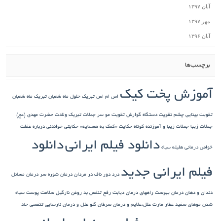
آبان ۱۳۹۷
مهر ۱۳۹۷
آبان ۱۳۹۶
برچسب‌ها
آموزش پخت کیک
اس ام اس تبریک حلول ماه شعبان
تبریک ماه شعبان
تقویت بینایی چشم
تقویت دستگاه گوارش
تقویت مو سر
جملات تبریک ولادت حضرت مهدی (عج)
جملات زیبا
جملات زیبا و آموزنده کوتاه
حکایت «کمک به همسایه»
حکایتی خواندنی درباره غفلت
دانلود فیلم ایرانی
دانلود
خواص درمانی هلیله سیاه
فیلم ایرانی جدید
درد دور ناف در مردان
درمان شوره سر
درمان مسائل
دندان و دهان
درمان یبوست
راههای درمان دیابت
رفع تنفس بد
روغن نارگیل
سلامت پوست
سیاه
شدن موهای سفید
عطار مارت
علل،علایم و درمان سرطان گلو
علل و درمان نارسایی تنفسی حاد