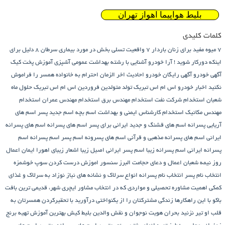
بلیط هواپیما اهواز تهران
کلمات کلیدی
7 میوه مفید برای زنان باردار
7 واقعیت تسلی بخش در مورد بیماری سرطان
8 دلیل برای
اینکه دورکار شوید !
آرا خودرو
آشنایی با رشته بهداشت عمومی
آشپزی
آموزش پخت کیک
آگهی خودرو
آگهی رایگان خودرو
احادیث اخر الزمان
احترام به خانواده همسر را فراموش
نکنید
اخبار خودرو
اس ام اس تبریک تولد متولدین فروردین
اس ام اس تبریک حلول ماه
شعبان
استخدام شرکت نفت
استخدام مهندس برق
استخدام مهندس عمران
استخدام
مهندس مکانیک
استخدام کارشناس ایمنی و بهداشت
اسم بچه
اسم جدید پسر
اسم های
آریایی پسرانه
اسم های قشنگ و جدید ایرانی برای پسر
اسم های پسرانه
اسم های پسرانه
ایرانی
اسم های پسرانه مذهبی و قرآنی
اسم های پسرونه
اسم پسر
اسم پسرانه
اسم
پسرانه ایرانی
اسم پسرانه زیبا
اسم پسر ایرانی اصیل زیبا
اشعار زیبای اهورا ایمان
اعمال
روز نیمه شعبان
اعمال و دعای حجامت
البرز سنسور
اموزش درست کردن سوپ خوشمزه
انتخاب نام پسر
انتخاب نام پسرانه
انواع سرلاک و نشانه های نیاز نوزاد به سرلاک و غذای
کمکی
اهمیت مشاوره تحصیلی و مواردی که در انتخاب مشاور
ایچری شهر، قدیمی ترین بافت
باکو
با این راهکارها زندگی مشترکتان را از یکنواختی درآورید
با تحقیرکردن همسرتان به
قلب او تیر نزنید
بحران هویت نوجوان و نقش والدین
بلیط کیش
بهترین آموزش تهیه برنج