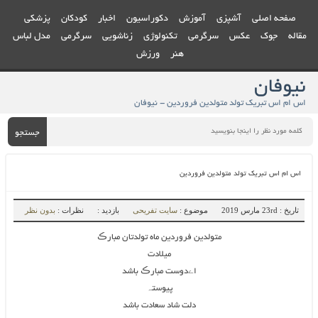
صفحه اصلی
آشپزی
آموزش
دکوراسیون
اخبار
کودکان
پزشکی
مقاله
جوک
عکس
سرگرمی
تکنولوژی
زناشویی
سرگرمی
مدل لباس
هنر
ورزش
نیوفان
اس ام اس تبریک تولد متولدین فروردین - نیوفان
جستجو
اس ام اس تبریک تولد متولدین فروردین
تاریخ : 23rd مارس 2019
موضوع :
سایت تفریحی
بازدید :
نظرات :
بدون نظر
متولدین فروردین ماه تولدتان مبارڪ
میلادت
اےدوست مبارڪ باشد
پیوستہ
دلت شاد سعادت باشد