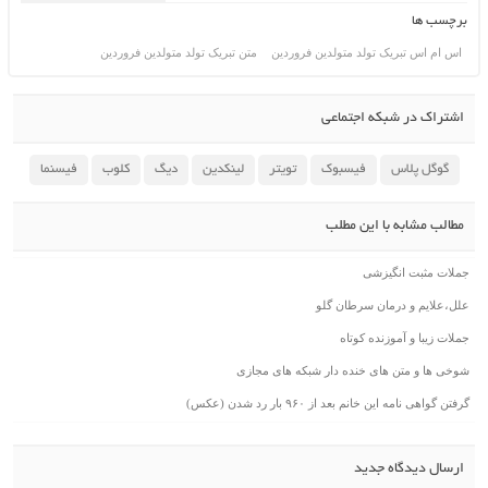
برچسب ها
اس ام اس تبریک تولد متولدین فروردین
متن تبریک تولد متولدین فروردین
اشتراک در شبکه اجتماعی
گوگل پلاس
فیسبوک
تویتر
لینکدین
دیگ
کلوب
فیسنما
مطالب مشابه با این مطلب
جملات مثبت انگیزشی
علل،علایم و درمان سرطان گلو
جملات زیبا و آموزنده کوتاه
شوخی ها و متن های خنده دار شبکه های مجازی
گرفتن گواهی نامه این خانم بعد از ۹۶۰ بار رد شدن (عکس)
ارسال دیدگاه جدید