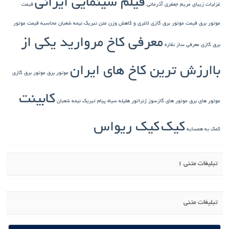
فیلم سینمایی ایرانی
غزلیات زیبای مریم جعفری آذرمانی
قیمت
موتور برق
قیمت موتور برق گازی
لاغری و کاهش وزن
متن تبریک نیمه شعبان
محاسبه قیمت موتور
معرفی کاخ مروارید یکی از
برق گازی
معرفی ساز نقاره
باارزش ترین کاخ های ایران
موتور برق
موتور برق گازی
کابینت
موتور های برق
موتور های گازسوز ژنراتور
هلیله سیاه
پیام تبریک نیمه شعبان
کیک
کیک ریواس
کمک به همسایه
تبلیغات متنی 1
تبلیغات متنی