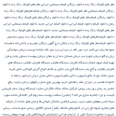
مغز های کوچک زنگ زده
دانلود رایگان فیلم سینمایی ایرانی مغز های کوچک زنگ زده
دانلود
رایگان فیلم سینمایی مغز های کوچک زنگ زده
دانلود رایگان فیلم مغزهای کوچک زنگ زده
دانلود رایگان فیلم مغز های کوچک زنگ زده
دانلود رایگان مغز های کوچک زنگ زده
دانلود
رمان
دانلود فیلم
دانلود فیلم ایرانی
دانلود فیلم ایرانی جدید
دانلود فیلم سینمایی ایرانی
مغز های کوچک زنگ زده
دانلود فیلم سینمایی جدید
دانلود فیلم مغز های کوچک زنگ زده
دانلود فیلم مغزهای کوچک زنگ زده
دانلود فیلم مغز های کوچک زنگ زده بدون سانسور
دانلود فیلم مغز های کوچک زنگ زده رایگان
درج آگهی رایگان خودرو
درختانی که با هسته
میوه ها رشد می کنند
درد دور ناف در مردان
درد دور ناف نشانه چیست
درمان سوختگی
زبان و گلو
درمان شوره سر
درمان مسائل دندان و دهان
درمان یبوست
دستور پخت و طرز
تهیه کیک میوه خشک
دستگاه فلزیاب
دستگاه‌ طلایاب
دستگاه‌ فلزیاب طلایاب
دستگاه‌ های
فلزیاب طلایاب و گنج‌ یاب
دستگاه‌ گنج‌ یاب
دلایل و علائم انواع آلرژی کودکان
دلایل گریه
بدون اشک نوزاد
دکوراسیون داخلی
دکوراسیون داخلی منزل
دیزل ژنراتور
رابطه با
خانواده همسر در دوران عقد
راهنمای خرید بهترین نوع عسل
راههای درمان دیابت
رفع
تنفس بد
رمان
روز پدر
روغن نارگیل
سالاد
سالاد ماکارانی
سایت ایستگاه پرواز
سحر قریشی
کیست و چرا حاشیه سازی می کند؟ (عکس)
سلامت پوست
سندروم گیر افتادگی شانه
سوپ
سیاه شدن موهای سفید
سیب زمینی شکم پر
شانتال
شوخی ها و متن های خنده دار شبکه
های مجازی
شیوه مخ زنی در کشورهای مختلف (طنز)
صدور فاکتور رسمی
صورتحساب رسمی
ضرورت مشاوره ژنتیک قبل از ازدواج
طراحی اپلیکیشن فروشگاهی
طرز تهیه سوهان پسته