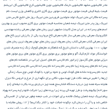
مادر
قالیشویی مشهد
قالیشویی نارمک
قالیشویی نوین
قالیشویی کرج
قالیشویی گل ابریشم
قیمت بلیط کیش
قیمت موتور برق
قیمت موتور برق گازی
لاغری و کاهش وزن
لیست نام
پسرانه
ماکارانی
متن تبریک تولد متولدین فروردین
متن تبریک روز ملی خلیج فارس
متن
تبریک روز پدر
متن تبریک نیمه شعبان
محاسبه قیمت موتور برق گازی
محبوب ترین و بهترین
اسم های پسرانه در ایران
مدل کابینت
مشهور ترین رمان های جهان
معرفی رشته مهندسی
الکترونیک
معرفی رمان
معرفی ساز نقاره
معرفی کاخ مروارید یکی از باارزش ترین کاخ های
ایران
معرفی کتاب
معرفی کتاب رمان
معروف ترین رمان های جهان
معروف ترین رمان های
جهان: ۱۰۰ بهترین کتاب داستان تاریخ که شاهکارند
مغزهای کوچک زنگ زده
منصرف شدن
خواستگار
مواد لازم کیک آلو و هلو
موتور برق
موتور برق گازی
موتور های برق
موتور های
دیزلی
موتور های گازسوز ژنراتور
نام فارسی
نام های اصیل ایرانی در شاهنامه
نام های
پسرانه
نام های پسرونه زیبا
نام پسر
نام پسرانه
نام پسرانه فارسی
نام پسرانه فارسی
جدید
نام پسرونه
نشانه های کودک لوس و نحوه برخورد با کودک لوس
نوع سبک زندگی
ژن‌ها را تغییر می‌دهد
نکات طرز تهیه سوپ
نکاتی برای نگهداری از مرغ و خروس
نکا دیزل
هلیله سیاه
همه چیز درباره دستگاه فشارسنج
همه چیز درباره‌ی پرده بکارت تیغه‌ای (دو
سوراخه)
وکیوم
پخت و طرز تهیه کی
پرده زبرا
پرده های زبرا شرکت فتودراپه
پسرانه
پهپاد
پیام تبریک نیمه شعبان
پیامک فاتحه برای اموات در شب جمعه
چطور می توان از افسردگی
خلاص شد و یا آن را درمان کرد
چگونه خجالت خود را کنار بگذاریم؟ ( 12 روش مقابله با
خجالت )
چیزهایی که نباید دیگران از زندگی مشترکتان بدانند
کابینت
کابینت آشپزخانه