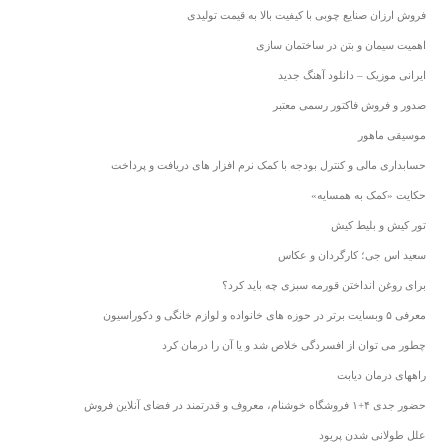
فروش ارزان صنایع چوبی با کیفیت بالا به قیمت تولیدی
اهمیت سیمان و بتن در ساختمان سازی
ایرانی موزیک – دانلود آهنگ جدید
صدور و فروش فاکتور رسمی معتبر
موسیقی ماهور
حسابداری مالی و کنترل بودجه با کمک نرم افزار های دریافت و پرداخت
حکایت «کمک به همسایه»
تور کیش و بلیط کیش
سعید اس جی؛ کارگردان و عکاس
برای روغن انداختن قورمه سبزی چه باید کرد؟
معرفی ۵ وبسایت برتر در حوزه های خانواده و لوازم خانگی و دکوراسیون
چطور می توان از افسردگی خلاص شد و یا آن را درمان کرد
راههای درمان دیابت
حضور جدی ۴+۱ فروشگاه خوشنام، معروف و قدرتمند در فضای آنلاین فروش
علل طولانی شدن پریود