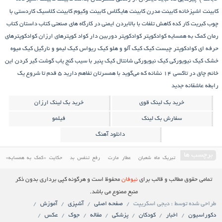
کابینت اشپزخانه
کابینت مدرن
کابینت هایگلاس
کابینت وکیوم
کابینت کلاسیک
کاردستی با
چوب کبریت
کار کده
کاهش تلفات با بالابردن ایمنی در کارگاه های صنعتی
کتاب داستان
کتاب
رمان
کمک به همسایه
کوادکوپتر
کوادکوپتر دوربین دار
کواد کوپترهای ارزان
کوادکوپترهای
حرفه ای
کوادکوپتر چیست
کیک
کیک آلو و هلو
کیک ریواس
کیک لیمو و نارگیل
کیک میوه
خشک
کیک نیویورکی
کیک نیویورکی شانتال
کیک پنیر با سیب
گنج‌ یاب
گوشت
گیر کردن این
خانم چاق در تاکسی
۱۴ نشانه که می‌گوید با همسرتان تفاهم دارید
۵ قدم تا شروع یک
رابطه عاشقانه جدید
خرید بک لینک قوی
خرید بک لینک ارزان
سفارش بک لینک
فیلمو
دانلود آهنگ
برچسب ها
تبریک ماه شعبان
عطار مارت
رفع تنفس بد
حکایت «کمک به همسایه»
درمان مسائل دندان و دهان
کمک به همسایه
حکایتی خواندنی درباره غفلت
آموزش پخت کیک
تمامی حقوق مطالب و قالب برای
نیوفان
محفوظ است و هرگونه کپی برداری بدون ذکر
دانلود فیلم ایرانی
کابینت
فیلم سینمایی ایرانی
معرفی کاخ مروارید یکی از باارزش ترین کاخ های
منبع ممنوع می باشد.
طراحی شده توسط : دیجی اسکریپت
صفحه اصلی
آشپزی
آموزش
ایران
دانلود فیلم ایرانی جدید
کیک ریواس
کیک
دکوراسیون
اخبار
کودکان
پزشکی
مقاله
جوک
عکس