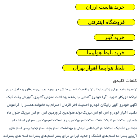
خرید هاست ارزان
فروشگاه اینترنتی
خرید گینر
خرید بلیط هواپیما
بلیط هواپیما اهواز تهران
کلمات کلیدی
7 میوه مفید برای زنان باردار
7 واقعیت تسلی بخش در مورد بیماری سرطان
8 دلیل برای
اینکه دورکار شوید !
آرا خودرو
آشنایی با رشته بهداشت عمومی
آشپزی
آموزش پخت کیک
آگهی خودرو
آگهی رایگان خودرو
احادیث اخر الزمان
احترام به خانواده همسر را فراموش
نکنید
اخبار خودرو
اس ام اس تبریک تولد متولدین فروردین
اس ام اس تبریک حلول ماه
شعبان
استخدام شرکت نفت
استخدام مهندس برق
استخدام مهندس عمران
استخدام
مهندس مکانیک
استخدام کارشناس ایمنی و بهداشت
اسم بچه
اسم جدید پسر
اسم های
آریایی پسرانه
اسم های قشنگ و جدید ایرانی برای پسر
اسم های پسرانه
اسم های پسرانه