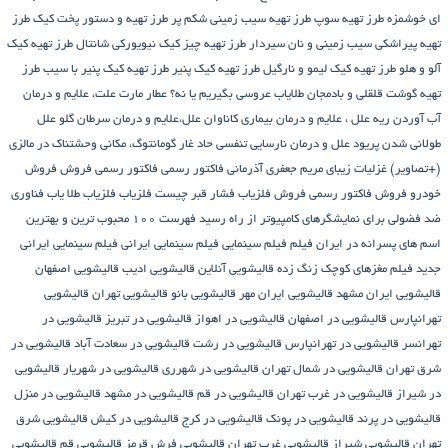
ای خوشمزه
طرز تهیه سوپ
طرز تهیه سیب زمینی شکم پر
طرز تهیه و دستور پخت کیک
طرز
تهیه پیراشكی سيب زمينی و نان سیردار
طرز تهیه چیز کیک نیویورکی شانتال
طرز تهیه کیک
آلو و هلو
طرز تهیه کیک لیمو و نارگیل
طرز تهیه کیک پنیر
طرز تهیه کیک پنیر با سیب
طرز
تهیه گوشت قلقلی و بادمجان
طلایاب
عروسی بگیریم یا نه؟
عطار مارت
علت، علایم و درمان
آب آوردن ریه
علل ، علایم و درمان بیماری کاناوان
علل،علایم و درمان سرطان گلو
علل
طولانی شدن پریود
علل و درمان نارسایی تنفسی حاد
غار گومانتوگ، مکانی وحشتناک در مالزی
(+تصاویر)
غزلیات زیبای مریم جعفری آذرمانی
فاکتور رسمی
فاکتور رسمی فروش
فروش
خودرو
فروش فاکتور رسمی
فروش فلزیاب
فشار قبر چیست
فلزیاب
فلزیاب طلا یاب
فناوری
ضد فضولی برای نمایشگرهای کامپیوتر از راه رسید
فهرست ۱۰۰ محبوب ترین و بهترین
اسم های پسرانه در ایران
فیلم
فیلم سینمایی
فیلم سینمایی ایرانی
فیلم سینمایی ایرانی
جدید
فیلم مغزهای کوچک زنگ زده
قالیشویی آنلاین
قالیشویی ادیب
قالیشویی اصفهان
قالیشویی ایران مشهد
قالیشویی ایران مهر
قالیشویی بانو
قالیشویی تهران
قالیشویی
تهرانپارس
قالیشویی در اصفهان
قالیشویی در اهواز
قالیشویی در تبریز
قالیشویی در
تهرانسر
قالیشویی در تهرانپارس
قالیشویی در رشت
قالیشویی در سعادت آباد
قالیشویی در
شرق تهران
قالیشویی در شمال تهران
قالیشویی در شهرری
قالیشویی در شهریار
قالیشویی
در شیراز
قالیشویی در غرب تهران
قالیشویی در قم
قالیشویی در مشهد
قالیشویی در منزل
قالیشویی در پرند
قالیشویی در پونک
قالیشویی در کرج
قالیشویی در کیش
قالیشویی شرق
تهران
قالیشویی شیراز
قالیشویی غرب تهران
قالیشویی فرش قرمز
قالیشویی قم
قالیشویی