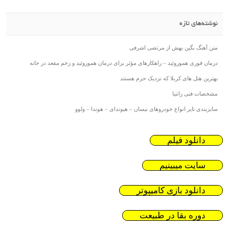
نوشته‌های تازه
متن آهنگ بگین بهش از مرتضی اشرفی
درمان فوری هموروئید – راهکارهای مؤثر برای درمان هموروئید و زخم مقعد در خانه
بهترین هتل های کربلا که نزدیک حرم هستند
مشخصات فنی زانتیا
سایزبندی تایر انواع خودروهای نیسان – هیوندای – هوندا – ولوو
دانلود فیلم
سایت میبینیم
دانلود بازی کامیپوتر
دوره بقا در طبیعت