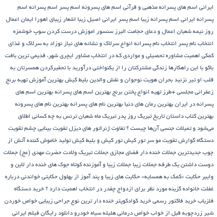
ایرانی
اسم های پسرانه مذهبی و قرآنی
اسم های پسرونه
اسم پسر
اسم پسرانه
اسم
پسرانه ایرانی
اسم پسرانه زیبا
اسم پسر ایرانی اصیل زیبا
اشعار زیبای اهورا ایمان
اعمال
روز نیمه شعبان
اعمال و دعای حجامت
البرز سنسور
اموزش درست کردن سوپ خوشمزه
انتخاب نام پسر
انتخاب نام پسرانه
انواع سرلاک و نشانه های نیاز نوزاد به سرلاک و غذای
کمکی
اهمیت مشاوره تحصیلی و مواردی که در انتخاب مشاور
ایچری شهر، قدیمی ترین بافت
باکو
با این راهکارها زندگی مشترکتان را از یکنواختی درآورید
با تحقیرکردن همسرتان به
قلب او تیر نزنید
بحران هویت نوجوان و نقش والدین
بلیط کیش
بهترین آموزش تهیه برنج
زعفرانی مجلسی +طرز تهیه انواع پختن برنج
بهترین اسم های پسرانه
بهترین اسم های
پسرانه در ایران
بهترین رمان های دنیا
بهترین نام های پسرانه
بهترین نام های پسرونه
بهترین کتاب داستان تاریخ
تبریک روز پدر
تبریک ماه شعبان
ترنس به چه کسانی اطلاق
می‌شود و تمیلات جنسی آن‌ها چیست ؟
تفاوت ژنراتور های دیزل
تقویت بینایی چشم
تقویت
دستگاه گوارش
تقویت مو سر
تور کیش
تور کیش و بلیط کیش
تولید خاموش کننده آتش از
چوب
جدیدترین جملات خنده دار فضای مجازی
جملات تبریک ولادت حضرت مهدی (عج)
جملات
دوست داشتن یک طرفه
جملات زیبا
جملات زیبا و آموزنده کوتاه
جوک های خنده دار لاین و
وایبر
حکایت «کمک به همسایه»
حکایت های زیبا و پند آموز از بهلول
حکایتی خواندنی درباره
غفلت
خانواده گزینه مورد نظر برای ازدواج چقدر در انتخاب اهمیت دارد ؟
خرید دستگاه
فلزیاب
خرید فاکتور رسمی
خرید کوادکوپتر
خنده دار ترین نوع جراحی زیبایی
خواص خوردن
شیر زردچوبه قبل از خواب
خواص درمانی هلیله سیاه
خودرو
دانلود رایگان فیلم ایرانی