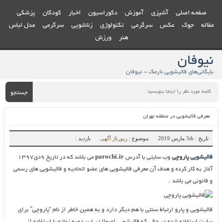
صفحه اصلی
آشپزی
آموزش
دکوراسیون
اخبار
کودکان
پزشکی
مقاله
جوک
عکس
سرگرمی
تکنولوژی
زناشویی
سرگرمی
مدل لباس
هنر
ورزش
نیوفان
بایگانی‌های قالیشویی نارمک - نیوفان
جستجو
معرفی قالیشویی در منطقه تهران
تاریخ : 5th مارس 2019
موضوع :
رپورتاژ آگهی
بازدید :
قالیشویی
پاروچی
وب سایتی با آدرس
parochi.ir
می باشد که در تاریخ ۹دی۱۳۹۷
آغاز به کار کرده و هدف آن معرفی قالیشویی های عضو اتحادیه و قالیشویی های رسمی
و قانونی می باشد .
قالیشویی و پارو ارتباط سنتی با هم دیگر دارد و به همین خاطر از نام “پاروچی” برای
سایت استفاده شده در حالی که قالیشویی اصولا در این دوره زمانه با استفاده از