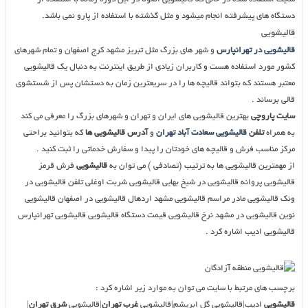
دستگاه های پیشرفته انجام میشود و مثل گذشته با استفاده از پارو نمی باشد.
قالیشویی
قالیشویی در تهرانپارس
و شهر های بزرگ مثل تبریز مشهد کرج اصفهان و تمام شهرهای
کشور مورد استفاده هست و کاربران زیادی از طریق اینترنت به دنبال یک قالیشویی
معتبر هستند که بتواند قالیچه ها را در سریعترین زمان به دستشان پس از شستشوی
قالی برساند .
سایت پاروچی
بهترین قالیشویی های ایران و تهران و شهرهای بزرگ را معرفی می کند
به همراه
تلفن
قالیشویی سعادت آباد تهران
و
آدرس قالیشویی ها
که بتوانید براحتی
مرکز مناسب فرش و قالیچه های خودتان را پیدا و سفارش خدماتی را ثبت کنید .
از مهمترین قالیشویی ها به ترتیب (تصادفی ) می توان به
قالیشویی
فرش قرمز
قالیشویی پروانه قالیشویی در شیخ بهایی قالیشویی شربت اوغلی تلفن قالیشویی در
ونک قالیشویی مادر مراسم قالیشویی مشهد اردهال قالیشویی در اصفهان قالیشویی
نوین قالیشویی در مشهد نرخ قالیشویی قیمت دستگاه قالیشویی قالیشویی تهرانپارس
قالیشویی ادیب اشاره کرد .
برچسب های مرتبط با سایت می توان به موارد زیر اشاره کرد :
قالیشویی
ادیب|قالیشویی گل ابریشم|قالیشویی
غرب تهران
|قالیشویی
شرق تهران
|