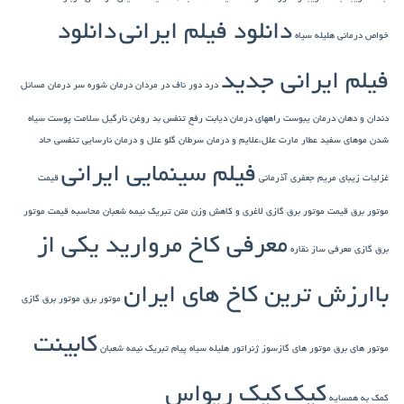
دانلود فیلم ایرانی
دانلود
خواص درمانی هلیله سیاه
فیلم ایرانی جدید
درد دور ناف در مردان
درمان شوره سر
درمان مسائل
دندان و دهان
درمان یبوست
راههای درمان دیابت
رفع تنفس بد
روغن نارگیل
سلامت پوست
سیاه
شدن موهای سفید
عطار مارت
علل،علایم و درمان سرطان گلو
علل و درمان نارسایی تنفسی حاد
فیلم سینمایی ایرانی
غزلیات زیبای مریم جعفری آذرمانی
قیمت
موتور برق
قیمت موتور برق گازی
لاغری و کاهش وزن
متن تبریک نیمه شعبان
محاسبه قیمت موتور
معرفی کاخ مروارید یکی از
برق گازی
معرفی ساز نقاره
باارزش ترین کاخ های ایران
موتور برق
موتور برق گازی
کابینت
موتور های برق
موتور های گازسوز ژنراتور
هلیله سیاه
پیام تبریک نیمه شعبان
کیک
کیک ریواس
کمک به همسایه