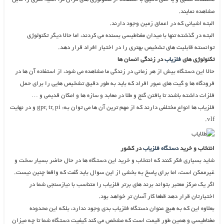
مشاهده نمایند.
البته اشیائی که در اعماق زمین وجود دارند.
البته در گذشته تنها با میدان مغناطیسی بسنده می کردند، اما حالا دیگر تکنولوژی
توانسته قابلیت های تشخیص بهتری را در اختیار افراد قرار دهد.
تکنولوژی های
فلزیاب
در زندگی انسان ها
حالا این دستگاه بیش از هر زمانی در زندگی ما مشاهده می شود، از استفاده آن ها در
فرودگاه ها و گیت های عبور افراد که باید به طور دقیق تشخیص هایی را برای حمل
فلزات داشته باشند تا یافتن گنج و طلا در معابد و سازه ها و امکان قدیمی و …
فلزیاب ها انواع مختلفی دارند که از مهم ترین آن ها می توان به: gpr, tr, pi و در نهایت
vlf.
انتخاب و خرید
دستگاه فلزیاب
در کشور
شاید بسیاری فکر کنند که انتخاب و خرید این دستگاه ها در حال حاضر بسیار سخت و
غیرممکن است، اما برای پاسخ به بخشی از این سوال باید گفت که واقعا چنین نیست.
اگر یک مرکز معتبر بتواند برند های برتر فلزیاب را متناسب با نیازسنجی شما در
اختیارتان قرار دهد قطعا کار آسان تر خواهد بود.
بعلاوه این که به هیچ عنوان دستگاه فلزیاب بدی وجود ندارد، بلکه این محدوده
مغناطیسی و همین طور قیمت است که مشخص می کند کیفیت دستگاه شما تا چه میزان