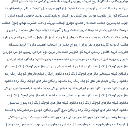
بهترین کتاب داستان تاریخ
تبریک روز پدر
تبریک ماه شعبان
ترنس به چه کسانی اطلاق
می‌شود و تمیلات جنسی آن‌ها چیست ؟
تفاوت ژنراتور های دیزل
تقویت بینایی چشم
تقویت
دستگاه گوارش
تقویت مو سر
تور کیش
تور کیش و بلیط کیش
تولید خاموش کننده آتش از
چوب
جدیدترین جملات خنده دار فضای مجازی
جملات تبریک ولادت حضرت مهدی (عج)
جملات
دوست داشتن یک طرفه
جملات زیبا
جملات زیبا و آموزنده کوتاه
جوک های خنده دار لاین و
وایبر
حکایت «کمک به همسایه»
حکایت های زیبا و پند آموز از بهلول
حکایتی خواندنی درباره
غفلت
خانواده گزینه مورد نظر برای ازدواج چقدر در انتخاب اهمیت دارد ؟
خرید دستگاه
فلزیاب
خرید فاکتور رسمی
خرید کوادکوپتر
خنده دار ترین نوع جراحی زیبایی
خواص خوردن
شیر زردچوبه قبل از خواب
خواص درمانی هلیله سیاه
خودرو
دانلود رایگان فیلم ایرانی
مغز های کوچک زنگ زده
دانلود رایگان فیلم سینمایی ایرانی مغز های کوچک زنگ زده
دانلود
رایگان فیلم سینمایی مغز های کوچک زنگ زده
دانلود رایگان فیلم مغزهای کوچک زنگ زده
دانلود رایگان فیلم مغز های کوچک زنگ زده
دانلود رایگان مغز های کوچک زنگ زده
دانلود
رمان
دانلود فیلم
دانلود فیلم ایرانی
دانلود فیلم ایرانی جدید
دانلود فیلم سینمایی ایرانی
مغز های کوچک زنگ زده
دانلود فیلم سینمایی جدید
دانلود فیلم مغز های کوچک زنگ زده
دانلود فیلم مغزهای کوچک زنگ زده
دانلود فیلم مغز های کوچک زنگ زده بدون سانسور
دانلود فیلم مغز های کوچک زنگ زده رایگان
درج آگهی رایگان خودرو
درختانی که با هسته
میوه ها رشد می کنند
درد دور ناف در مردان
درد دور ناف نشانه چیست
درمان سوختگی
زبان و گلو
درمان شوره سر
درمان مسائل دندان و دهان
درمان یبوست
دستور پخت و طرز