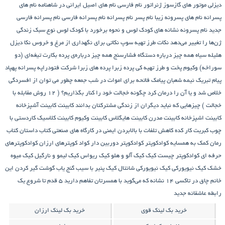
دیزلی
موتور های گازسوز ژنراتور
نام فارسی
نام های اصیل ایرانی در شاهنامه
نام های
پسرانه
نام های پسرونه زیبا
نام پسر
نام پسرانه
نام پسرانه فارسی
نام پسرانه فارسی
جدید
نام پسرونه
نشانه های کودک لوس و نحوه برخورد با کودک لوس
نوع سبک زندگی
ژن‌ها را تغییر می‌دهد
نکات طرز تهیه سوپ
نکاتی برای نگهداری از مرغ و خروس
نکا دیزل
هلیله سیاه
همه چیز درباره دستگاه فشارسنج
همه چیز درباره‌ی پرده بکارت تیغه‌ای (دو
سوراخه)
وکیوم
پخت و طرز تهیه کی
پرده زبرا
پرده های زبرا شرکت فتودراپه
پسرانه
پهپاد
پیام تبریک نیمه شعبان
پیامک فاتحه برای اموات در شب جمعه
چطور می توان از افسردگی
خلاص شد و یا آن را درمان کرد
چگونه خجالت خود را کنار بگذاریم؟ ( 12 روش مقابله با
خجالت )
چیزهایی که نباید دیگران از زندگی مشترکتان بدانند
کابینت
کابینت آشپزخانه
کابینت اشپزخانه
کابینت مدرن
کابینت هایگلاس
کابینت وکیوم
کابینت کلاسیک
کاردستی با
چوب کبریت
کار کده
کاهش تلفات با بالابردن ایمنی در کارگاه های صنعتی
کتاب داستان
کتاب
رمان
کمک به همسایه
کوادکوپتر
کوادکوپتر دوربین دار
کواد کوپترهای ارزان
کوادکوپترهای
حرفه ای
کوادکوپتر چیست
کیک
کیک آلو و هلو
کیک ریواس
کیک لیمو و نارگیل
کیک میوه
خشک
کیک نیویورکی
کیک نیویورکی شانتال
کیک پنیر با سیب
گنج‌ یاب
گوشت
گیر کردن این
خانم چاق در تاکسی
۱۴ نشانه که می‌گوید با همسرتان تفاهم دارید
۵ قدم تا شروع یک
رابطه عاشقانه جدید
خرید بک لینک قوی
خرید بک لینک ارزان