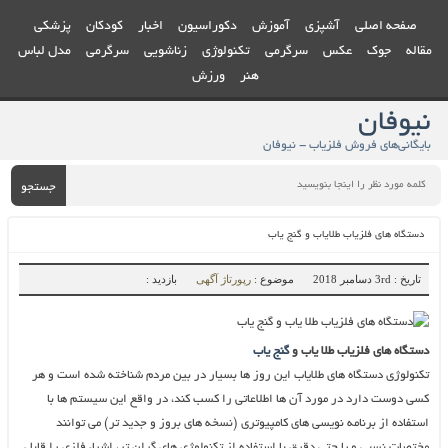
صفحه اصلی
آشپزی
آموزش
دکوراسیون
اخبار
کودکان
پزشکی
مقاله
جوک
عکس
سرگرمی
تکنولوژی
زناشویی
سرگرمی
مدل لباس
هنر
ورزش
نیوفان
بایگانی‌های فروش فلزیاب - نیوفان
جستجو
دستگاه‌ های فلزیاب طلایاب و گنج‌ یاب
تاریخ : 3rd دسامبر 2018
موضوع :
رپورتاژ آگهی
بازدید :
دستگاه‌ های فلزیاب طلا یاب و
گنج‌ یاب
تکنولوژی دستگاه های طلایاب این روز ها بسیار در بین مردم شناخته شده است و هر
کسی دوست دارد در مورد آن ها اطلاعاتی را کسب کند، در واقع این سیستم ها با
استفاده از برنامه نویسی های کامپیوتری (نسخه های بروز و جدید تر) می توانند
مختصات نسبی و یا حتی دقیق با استفاده از تکنولوژی های گران تر، اشیاء فلزی را قابل