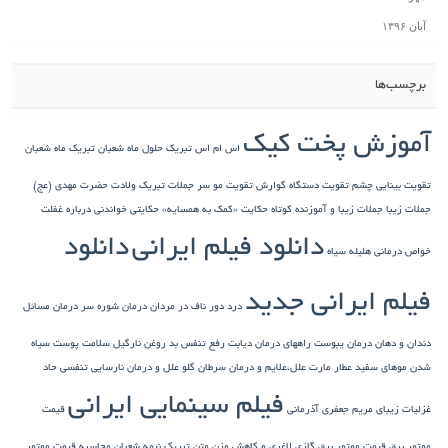
آبان ۱۳۹۶
برچسب‌ها
آموزش پخت کیک
اس ام اس تبریک حلول ماه شعبان
تبریک ماه شعبان
تقویت بینایی چشم
تقویت دستگاه گوارش
تقویت مو سر
جملات تبریک ولادت حضرت مهدی (عج)
جملات زیبا
جملات زیبا و آموزنده کوتاه
حکایت «کمک به همسایه»
حکایتی خواندنی درباره غفلت
دانلود فیلم ایرانی
دانلود
خواص درمانی هلیله سیاه
فیلم ایرانی جدید
درد دور ناف در مردان
درمان شوره سر
درمان مسائل
دندان و دهان
درمان یبوست
راههای درمان دیابت
رفع تنفس بد
روغن نارگیل
سلامت پوست
سیاه
شدن موهای سفید
عطار مارت
علل،علایم و درمان سرطان گلو
علل و درمان نارسایی تنفسی حاد
فیلم سینمایی ایرانی
غزلیات زیبای مریم جعفری آذرمانی
قیمت
موتور برق
قیمت موتور برق گازی
لاغری و کاهش وزن
متن تبریک نیمه شعبان
محاسبه قیمت موتور