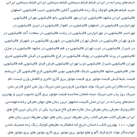
اسم های پسرانه در ایران
فیلم
فیلم سینمایی
فیلم سینمایی ایرانی
فیلم سینمایی ایرانی
جدید
فیلم مغزهای کوچک زنگ زده
قالیشویی آنلاین
قالیشویی ادیب
قالیشویی اصفهان
قالیشویی ایران مشهد
قالیشویی ایران مهر
قالیشویی بانو
قالیشویی تهران
قالیشویی
تهرانپارس
قالیشویی در اصفهان
قالیشویی در اهواز
قالیشویی در تبریز
قالیشویی در
تهرانسر
قالیشویی در تهرانپارس
قالیشویی در رشت
قالیشویی در سعادت آباد
قالیشویی در
شرق تهران
قالیشویی در شمال تهران
قالیشویی در شهرری
قالیشویی در شهریار
قالیشویی
در شیراز
قالیشویی در غرب تهران
قالیشویی در قم
قالیشویی در مشهد
قالیشویی در منزل
قالیشویی در پرند
قالیشویی در پونک
قالیشویی در کرج
قالیشویی در کیش
قالیشویی شرق
تهران
قالیشویی شیراز
قالیشویی غرب تهران
قالیشویی فرش قرمز
قالیشویی قم
قالیشویی
مادر
قالیشویی مشهد
قالیشویی نارمک
قالیشویی نوین
قالیشویی کرج
قالیشویی گل ابریشم
قیمت بلیط کیش
قیمت موتور برق
قیمت موتور برق گازی
لاغری و کاهش وزن
لیست نام
پسرانه
ماکارانی
متن تبریک تولد متولدین فروردین
متن تبریک روز ملی خلیج فارس
متن
تبریک روز پدر
متن تبریک نیمه شعبان
محاسبه قیمت موتور برق گازی
محبوب ترین و بهترین
اسم های پسرانه در ایران
مدل کابینت
مشهور ترین رمان های جهان
معرفی رشته مهندسی
الکترونیک
معرفی رمان
معرفی ساز نقاره
معرفی کاخ مروارید یکی از باارزش ترین کاخ های
ایران
معرفی کتاب
معرفی کتاب رمان
معروف ترین رمان های جهان
معروف ترین رمان های
جهان: ۱۰۰ بهترین کتاب داستان تاریخ که شاهکارند
مغزهای کوچک زنگ زده
منصرف شدن
خواستگار
مواد لازم کیک آلو و هلو
موتور برق
موتور برق گازی
موتور های برق
موتور های