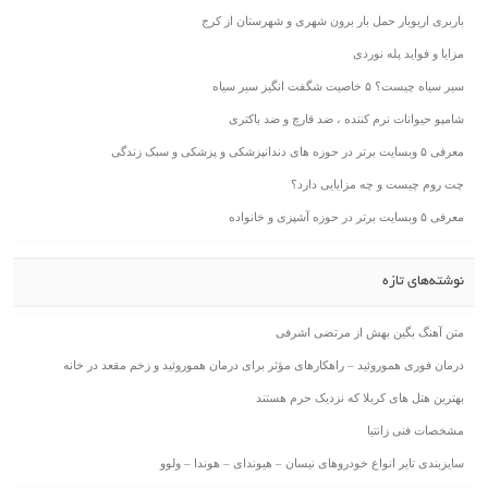
باربری اریوبار حمل بار برون شهری و شهرستان از کرج
مزایا و فواید پله نوردی
سیر سیاه چیست؟ ۵ خاصیت شگفت انگیز سیر سیاه
شامپو حیوانات نرم کننده ، ضد قارچ و ضد باکتری
معرفی ۵ وبسایت برتر در حوزه های دندانپزشکی و پزشکی و سبک زندگی
چت روم چیست و چه مزایایی دارد؟
معرفی ۵ وبسایت برتر در حوزه آشپزی و خانواده
نوشته‌های تازه
متن آهنگ بگین بهش از مرتضی اشرفی
درمان فوری هموروئید – راهکارهای مؤثر برای درمان هموروئید و زخم مقعد در خانه
بهترین هتل های کربلا که نزدیک حرم هستند
مشخصات فنی زانتیا
سایزبندی تایر انواع خودروهای نیسان – هیوندای – هوندا – ولوو