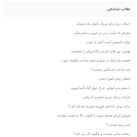
مطالب تصادفی
جملات زیبا برای تبریک حلول ماه شعبان
معرفی ۵ سایت برتر در حوزه دندانپزشکی
تولید خاموش کننده آتش از چوب
بهترین تور های خارجی لیانا پرواز را بشناسید
اهمیت بک لینک در سئو و نحوه ساخت بکلینک خوب
پایه ساعت اندیکاتور چیست؟
اشعار زیبای اهورا ایمان
با معجزه و خواص عرق چهل گیاه آشنا شوید
غزلیات زیبای مریم جعفری آذرمانی
برای روغن انداختن قورمه سبزی چه باید کرد؟
فروش ارزان صنایع چوبی با کیفیت بالا به قیمت تولیدی
چت روم چیست؟
پرفکت مانی چیست و چگونه کار می کند؟