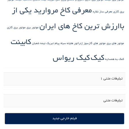
معرفی کاخ مروارید یکی از
برق گازی
معرفی ساز نقاره
باارزش ترین کاخ های ایران
موتور برق
موتور برق گازی
کابینت
موتور های برق
موتور های گازسوز ژنراتور
هلیله سیاه
پیام تبریک نیمه شعبان
کیک
کیک ریواس
کمک به همسایه
تبلیغات متنی 1
تبلیغات متنی
فیلم خارجی جدید