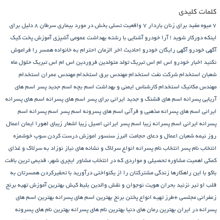
کلمات کلیدی
7 میوه مفید برای زنان باردار
7 واقعیت تسلی بخش در مورد بیماری سرطان
8 دلیل برای
اینکه دورکار شوید !
آرا خودرو
آشنایی با رشته بهداشت عمومی
آشپزی
آموزش پخت کیک
آگهی خودرو
آگهی رایگان خودرو
احادیث اخر الزمان
احترام به خانواده همسر را فراموش
نکنید
اخبار خودرو
اس ام اس تبریک تولد متولدین فروردین
اس ام اس تبریک حلول ماه
شعبان
استخدام شرکت نفت
استخدام مهندس برق
استخدام مهندس عمران
استخدام
مهندس مکانیک
استخدام کارشناس ایمنی و بهداشت
اسم بچه
اسم جدید پسر
اسم های
آریایی پسرانه
اسم های قشنگ و جدید ایرانی برای پسر
اسم های پسرانه
اسم های پسرانه
ایرانی
اسم های پسرانه مذهبی و قرآنی
اسم های پسرونه
اسم پسر
اسم پسرانه
اسم
پسرانه ایرانی
اسم پسرانه زیبا
اسم پسر ایرانی اصیل زیبا
اشعار زیبای اهورا ایمان
اعمال
روز نیمه شعبان
اعمال و دعای حجامت
البرز سنسور
اموزش درست کردن سوپ خوشمزه
انتخاب نام پسر
انتخاب نام پسرانه
انواع سرلاک و نشانه های نیاز نوزاد به سرلاک و غذای
کمکی
اهمیت مشاوره تحصیلی و مواردی که در انتخاب مشاور
ایچری شهر، قدیمی ترین بافت
باکو
با این راهکارها زندگی مشترکتان را از یکنواختی درآورید
با تحقیرکردن همسرتان به
قلب او تیر نزنید
بحران هویت نوجوان و نقش والدین
بلیط کیش
بهترین آموزش تهیه برنج
زعفرانی مجلسی +طرز تهیه انواع پختن برنج
بهترین اسم های پسرانه
بهترین اسم های
پسرانه در ایران
بهترین رمان های دنیا
بهترین نام های پسرانه
بهترین نام های پسرونه