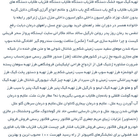
تهیه کیک میوه خشک
دستگاه فلزیاب
دستگاه‌ طلایاب
دستگاه‌ فلزیاب طلایاب
دستگاه‌ های
فلزیاب طلایاب و گنج‌ یاب
دستگاه‌ گنج‌ یاب
دلایل و علائم انواع آلرژی کودکان
دلایل گریه
بدون اشک نوزاد
دکوراسیون داخلی
دکوراسیون داخلی منزل
دیزل ژنراتور
رابطه با
خانواده همسر در دوران عقد
راهنمای خرید بهترین نوع عسل
راههای درمان دیابت
رفع
تنفس بد
رمان
روز پدر
روغن نارگیل
سالاد
سالاد ماکارانی
سایت ایستگاه پرواز
سحر قریشی
کیست و چرا حاشیه سازی می کند؟ (عکس)
سلامت پوست
سندروم گیر افتادگی شانه
سوپ
سیاه شدن موهای سفید
سیب زمینی شکم پر
شانتال
شوخی ها و متن های خنده دار شبکه
های مجازی
شیوه مخ زنی در کشورهای مختلف (طنز)
صدور فاکتور رسمی
صورتحساب رسمی
ضرورت مشاوره ژنتیک قبل از ازدواج
طراحی اپلیکیشن فروشگاهی
طرز تهیه سوهان پسته
ای خوشمزه
طرز تهیه سوپ
طرز تهیه سیب زمینی شکم پر
طرز تهیه و دستور پخت کیک
طرز
تهیه پیراشكی سيب زمينی و نان سیردار
طرز تهیه چیز کیک نیویورکی شانتال
طرز تهیه کیک
آلو و هلو
طرز تهیه کیک لیمو و نارگیل
طرز تهیه کیک پنیر
طرز تهیه کیک پنیر با سیب
طرز
تهیه گوشت قلقلی و بادمجان
طلایاب
عروسی بگیریم یا نه؟
عطار مارت
علت، علایم و درمان
آب آوردن ریه
علل ، علایم و درمان بیماری کاناوان
علل،علایم و درمان سرطان گلو
علل
طولانی شدن پریود
علل و درمان نارسایی تنفسی حاد
غار گومانتوگ، مکانی وحشتناک در مالزی
(+تصاویر)
غزلیات زیبای مریم جعفری آذرمانی
فاکتور رسمی
فاکتور رسمی فروش
فروش
خودرو
فروش فاکتور رسمی
فروش فلزیاب
فشار قبر چیست
فلزیاب
فلزیاب طلا یاب
فناوری
ضد فضولی برای نمایشگرهای کامپیوتر از راه رسید
فهرست ۱۰۰ محبوب ترین و بهترین