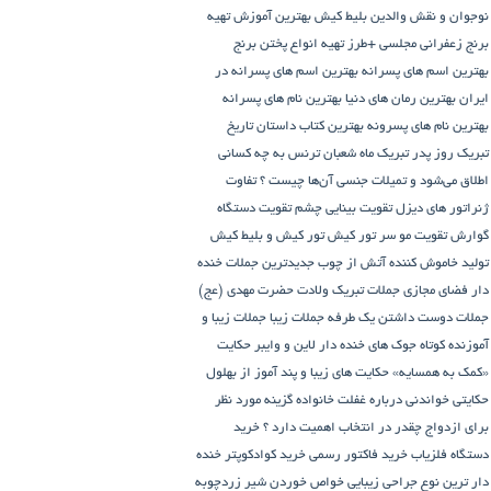
نوجوان و نقش والدین
بلیط کیش
بهترین آموزش تهیه
برنج زعفرانی مجلسی +طرز تهیه انواع پختن برنج
بهترین اسم های پسرانه
بهترین اسم های پسرانه در
ایران
بهترین رمان های دنیا
بهترین نام های پسرانه
بهترین نام های پسرونه
بهترین کتاب داستان تاریخ
تبریک روز پدر
تبریک ماه شعبان
ترنس به چه کسانی
اطلاق می‌شود و تمیلات جنسی آن‌ها چیست ؟
تفاوت
ژنراتور های دیزل
تقویت بینایی چشم
تقویت دستگاه
گوارش
تقویت مو سر
تور کیش
تور کیش و بلیط کیش
تولید خاموش کننده آتش از چوب
جدیدترین جملات خنده
دار فضای مجازی
جملات تبریک ولادت حضرت مهدی (عج)
جملات دوست داشتن یک طرفه
جملات زیبا
جملات زیبا و
آموزنده کوتاه
جوک های خنده دار لاین و وایبر
حکایت
«کمک به همسایه»
حکایت های زیبا و پند آموز از بهلول
حکایتی خواندنی درباره غفلت
خانواده گزینه مورد نظر
برای ازدواج چقدر در انتخاب اهمیت دارد ؟
خرید
دستگاه فلزیاب
خرید فاکتور رسمی
خرید کوادکوپتر
خنده
دار ترین نوع جراحی زیبایی
خواص خوردن شیر زردچوبه