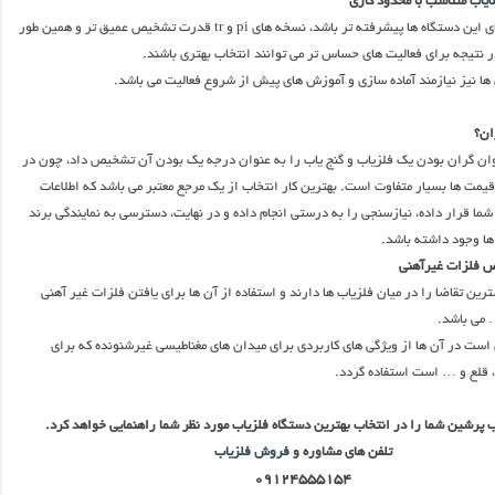
ایاب
متناسب با محدود کاری
هر چه تکنولوژی های این دستگاه ها پیشرفته تر باشد، نسخه های pi و tr قدرت تشخیص عمیق تر و همین طور
ر نتیجه برای فعالیت های حساس تر می توانند انتخاب بهتری باشند.
 ها نیز نیازمند آماده سازی و آموزش های پیش از شروع فعالیت می باشد.
ان؟
توان گران بودن یک فلزیاب و گنج یاب را به عنوان درجه یک بودن آن تشخیص داد، چون در
قیمت ها بسیار متفاوت است. بهترین کار انتخاب از یک مرجع معتبر می باشد که اطلاعات
شما قرار داده، نیازسنجی را به درستی انجام داده و در نهایت، دسترسی به نمایندگی برند
ها وجود داشته باشد.
 فلزات غیرآهنی
رین تقاضا را در میان فلزیاب ها دارند و استفاده از آن ها برای یافتن فلزات غیر آهنی
… می باشد.
ست در آن ها از ویژگی های کاربردی برای میدان های مغناطیسی غیرشنونده که برای
 قلع و … است استفاده گردد.
پرشین شما را در انتخاب بهترین دستگاه فلزیاب مورد نظر شما راهنمایی خواهد کرد.
تلفن های مشاوره و
فروش فلزیاب
۰۹۱۲۴۵۵۵۱۵۴