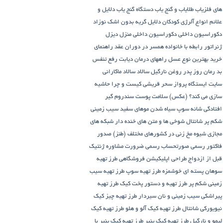
های فلزیاب طلایاب و گنج‌ یاب
دستگاه‌ گنج‌ یاب
دلایل و
علائم انواع آلرژی کودکان
دلایل گریه بدون اشک نوزاد
دکوراسیون داخلی
دکوراسیون داخلی منزل
دیزل
ژنراتور
رابطه با خانواده همسر در دوران عقد
راهنمای
خرید بهترین نوع عسل
راههای درمان دیابت
رفع تنفس
بد
رمان
روز پدر
روغن نارگیل
سالاد
سالاد ماکارانی
سایت ایستگاه پرواز
سحر قریشی کیست و چرا حاشیه
سازی می کند؟ (عکس)
سلامت پوست
سندروم گیر
افتادگی شانه
سوپ
سیاه شدن موهای سفید
سیب زمینی
شکم پر
شانتال
شوخی ها و متن های خنده دار شبکه های
مجازی
شیوه مخ زنی در کشورهای مختلف (طنز)
صدور
فاکتور رسمی
صورتحساب رسمی
ضرورت مشاوره ژنتیک
قبل از ازدواج
طراحی اپلیکیشن فروشگاهی
طرز تهیه
سوهان پسته ای خوشمزه
طرز تهیه سوپ
طرز تهیه سیب
زمینی شکم پر
طرز تهیه و دستور پخت کیک
طرز تهیه
پیراشكی سيب زمينی و نان سیردار
طرز تهیه چیز کیک
نیویورکی شانتال
طرز تهیه کیک آلو و هلو
طرز تهیه کیک
لیمو و نارگیل
طرز تهیه کیک پنیر
طرز تهیه کیک پنیر با