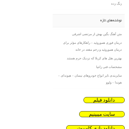
زنگ زده
نوشته‌های تازه
متن آهنگ بگین بهش از مرتضی اشرفی
درمان فوری هموروئید – راهکارهای مؤثر برای
درمان هموروئید و زخم مقعد در خانه
بهترین هتل های کربلا که نزدیک حرم هستند
مشخصات فنی زانتیا
سایزبندی تایر انواع خودروهای نیسان – هیوندای –
هوندا – ولوو
دانلود فیلم
سایت میبینیم
دانلود بازی کامیپوتر