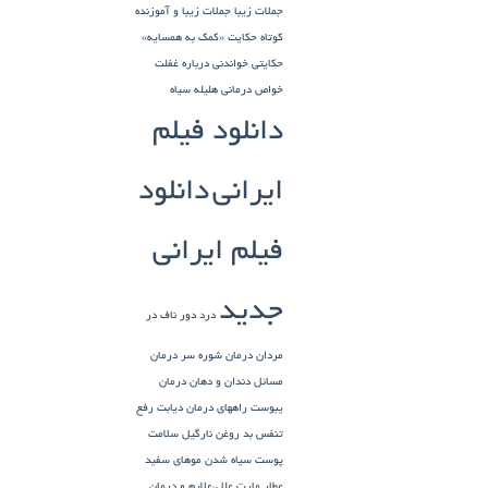
جملات زیبا
جملات زیبا و آموزنده
کوتاه
حکایت «کمک به همسایه»
حکایتی خواندنی درباره غفلت
خواص درمانی هلیله سیاه
دانلود فیلم
ایرانی
دانلود
فیلم ایرانی
جدید
درد دور ناف در
مردان
درمان شوره سر
درمان
مسائل دندان و دهان
درمان
یبوست
راههای درمان دیابت
رفع
تنفس بد
روغن نارگیل
سلامت
پوست
سیاه شدن موهای سفید
عطار مارت
علل،علایم و درمان