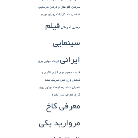
سرطان گلو
علل و درمان نارسایی
تنفسی حاد
غزلیات زیبای مریم
فیلم
جعفری آذرمانی
سینمایی
ایرانی
قیمت موتور برق
قیمت موتور برق گازی
لاغری و
کاهش وزن
متن تبریک نیمه
شعبان
محاسبه قیمت موتور برق
گازی
معرفی ساز نقاره
معرفی کاخ
مروارید یکی