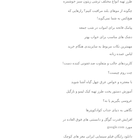
طرز تهیه انواع مختلف ترشی زیتون سبز خوشمزه
چگونه از موهای بلند مراقبت کنیم؟ رازهایی که
هیچ‌کس به شما نمی‌گوید!
پیامک فاتحه برای اموات در شب جمعه
دشک های مناسب برای خواب بهتر
مهمترین نکات مربوط به سایزبندی هنگام خرید
لباس عمده زنانه
کاربردهای جالب و متفاوت ضدعفونی کننده دست!
چت روم چیست؟
با معجزه و خواص عرق چهل گیاه آشنا شوید
آموزش دستور پخت طرز تهیه کیک لیمو و نارگیل
عروسی بگیریم یا نه؟
نگاهی به دنیای جذاب کوادکوپترها
افزایش قدرت گوگل و دانستنی های فوق العاده در
مورد google.com
دانلود رایگان فیلم سینمایی ایرانی مغز های کوچک