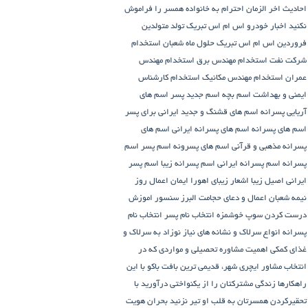
احادیث اخر الزمان
احترام به خانواده همسر را فراموش
نکنید
اخبار خودرو
اس ام اس تبریک تولد متولدین
فروردین
اس ام اس تبریک حلول ماه شعبان
استخدام
شرکت نفت
استخدام مهندس برق
استخدام مهندس
عمران
استخدام مهندس مکانیک
استخدام کارشناس
ایمنی و بهداشت
اسم بچه
اسم جدید پسر
اسم های
آریایی پسرانه
اسم های قشنگ و جدید ایرانی برای پسر
اسم های پسرانه
اسم های پسرانه ایرانی
اسم های
پسرانه مذهبی و قرآنی
اسم های پسرونه
اسم پسر
اسم
پسرانه
اسم پسرانه ایرانی
اسم پسرانه زیبا
اسم پسر
ایرانی اصیل زیبا
اشعار زیبای اهورا ایمان
اعمال روز
نیمه شعبان
اعمال و دعای حجامت
البرز سنسور
اموزش
درست کردن سوپ خوشمزه
انتخاب نام پسر
انتخاب نام
پسرانه
انواع سرلاک و نشانه های نیاز نوزاد به سرلاک و
غذای کمکی
اهمیت مشاوره تحصیلی و مواردی که در
انتخاب مشاور
ایچری شهر، قدیمی ترین بافت باکو
با این
راهکارها زندگی مشترکتان را از یکنواختی درآورید
با
تحقیرکردن همسرتان به قلب او تیر نزنید
بحران هویت