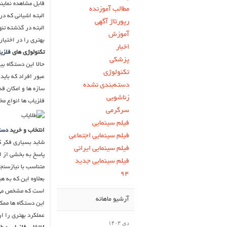
قابل مشاهده نمایند
مطالب آموزنده
البته اشیائی که در
رپورتاژ آگهی
البته در گذشته تنه
آموزش
بهتری را در اختیار
اخبار
تکنولوژی های
فلزی
پزشکی
حالا این دستگاه بی
تکنولوژی
عبور افراد که باید
دسته‌بندی نشده
سازه ها و امکان ق
زناشویی
فلزیاب ها انواع مختلفی دار
سرگرمی
فیلم سینمایی
انتخاب و خرید
دست
فیلم سینمایی اجتماعی
شاید بسیاری فکر ک
فیلم سینمایی ایرانی
پاسخ به بخشی از ای
فیلم سینمایی جدید
متناسب با نیازسنجی
۹۴
بعلاوه این که به 
است که مشخص می کن
آرشیو ماهانه
این دستگاه ها ممکن
عملکرد بهتری را ار
دی ۱۴۰۳