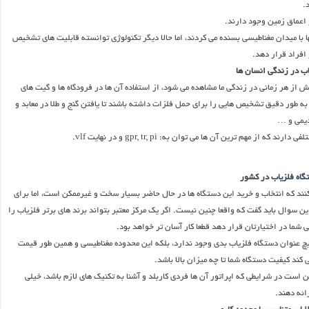
.
 اعماق زمین وجود دارند.
ا با میدان مغناطیسی بسنده می کردند، اما حالا دیگر تکنولوژی توانسته قابلیت های تشخیص
 افراد قرار دهد.
اب
در زندگی انسان ها
ش از هر زمانی در زندگی ما مشاهده می شود، از استفاده آن ها در فرودگاه ها و گیت های
 به طور دقیق تشخیص هایی را برای حمل فلزات داشته باشند تا یافتن گنج و طلا در معابد و
دیمی و …
ند که از مهم ترین آن ها می توان به: gpr, tr, pi و در نهایت vlf.
گاه فلزیاب
در کشور
نند که انتخاب و خرید این دستگاه ها در حال حاضر بسیار سخت و غیرممکن است، اما برای
ن سوال باید گفت که واقعا چنین نیست. اگر یک مرکز معتبر بتواند برند های برتر فلزیاب را
 شما در اختیارتان قرار دهد قطعا کار آسان تر خواهد بود.
هیچ عنوان دستگاه فلزیاب بدی وجود ندارد، بلکه این محدوده مغناطیسی و همین طور قیمت
د کیفیت دستگاه شما تا چه میزان بالا باشد.
 است در شرایطی که اپراتور آن ها فردی کاربلد و آشنا به تکنیک های لازم باشد، خیلی
ائه دهند.