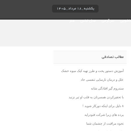
یکشنبه , ۱۸ مرداد , ۱۴۰۵
ناشویی
سرگرمی
مدل لباس
هنر
مطالب تصادفی
آموزش دستور پخت و طرز تهیه کیک میوه خشک
علل و درمان نارسایی تنفسی حاد
سندروم گیر افتادگی شانه
با تحقیرکردن همسرتان به قلب او تیر نزنید
۸ دلیل برای اینکه دورکار شوید !
پرده های زبرا شرکت فتودراپه
نحوه مراقبت از چشمان شما