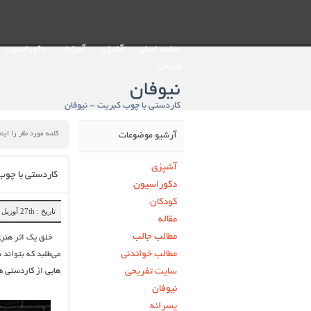
صفحه اصلی
آشپزی
آموزش
دکوراسیون
ورزش
نیوفان
کاردستی با چوب کبریت - نیوفان
آرشیو موضوعات
آشپزی
کاردستی با چوب
دکوراسیون
کودکان
تاریخ : 27th آوریل 2019
مقاله
مطالب جالب
خلق یک اثر هنری
مطالب خواندنی
می‌طلبد که بتواند 
سایت تفریحی
هایی از کاردستی ها
نیوفان
پسرانه