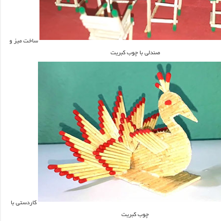
ساخت میز و
صندلی با چوب کبریت
کاردستی با
چوب کبریت