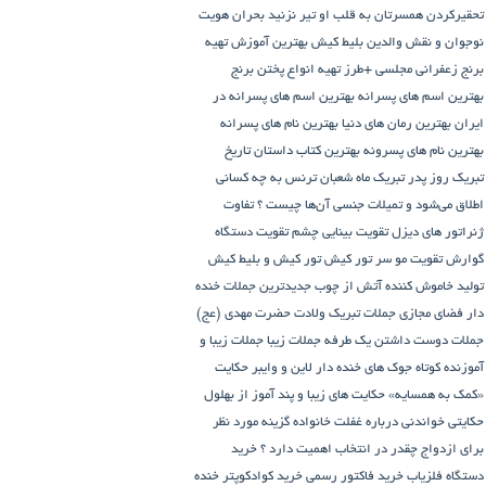
تحقیرکردن همسرتان به قلب او تیر نزنید
بحران هویت
نوجوان و نقش والدین
بلیط کیش
بهترین آموزش تهیه
برنج زعفرانی مجلسی +طرز تهیه انواع پختن برنج
بهترین اسم های پسرانه
بهترین اسم های پسرانه در
ایران
بهترین رمان های دنیا
بهترین نام های پسرانه
بهترین نام های پسرونه
بهترین کتاب داستان تاریخ
تبریک روز پدر
تبریک ماه شعبان
ترنس به چه کسانی
اطلاق می‌شود و تمیلات جنسی آن‌ها چیست ؟
تفاوت
ژنراتور های دیزل
تقویت بینایی چشم
تقویت دستگاه
گوارش
تقویت مو سر
تور کیش
تور کیش و بلیط کیش
تولید خاموش کننده آتش از چوب
جدیدترین جملات خنده
دار فضای مجازی
جملات تبریک ولادت حضرت مهدی (عج)
جملات دوست داشتن یک طرفه
جملات زیبا
جملات زیبا و
آموزنده کوتاه
جوک های خنده دار لاین و وایبر
حکایت
«کمک به همسایه»
حکایت های زیبا و پند آموز از بهلول
حکایتی خواندنی درباره غفلت
خانواده گزینه مورد نظر
برای ازدواج چقدر در انتخاب اهمیت دارد ؟
خرید
دستگاه فلزیاب
خرید فاکتور رسمی
خرید کوادکوپتر
خنده