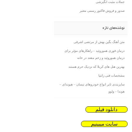
جملات مثبت انگیزشی
صدور و فروش فاکتور رسمی معتبر
نوشته‌های تازه
متن آهنگ بگین بهش از مرتضی اشرفی
درمان فوری هموروئید – راهکارهای مؤثر برای
درمان هموروئید و زخم مقعد در خانه
بهترین هتل های کربلا که نزدیک حرم هستند
مشخصات فنی زانتیا
سایزبندی تایر انواع خودروهای نیسان – هیوندای –
هوندا – ولوو
دانلود فیلم
سایت میبینیم