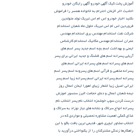
آموزش پخت کیک
آگهی خودرو
آگهی رایگان خودرو
احادیث اخر الزمان
احترام به خانواده همسر را فراموش
نکنید
اخبار خودرو
اس ام اس تبریک تولد متولدین
فروردین
اس ام اس تبریک حلول ماه شعبان
استخدام
شرکت نفت
استخدام مهندس برق
استخدام مهندس
عمران
استخدام مهندس مکانیک
استخدام کارشناس
ایمنی و بهداشت
اسم بچه
اسم جدید پسر
اسم های
آریایی پسرانه
اسم های قشنگ و جدید ایرانی برای پسر
اسم های پسرانه
اسم های پسرانه ایرانی
اسم های
پسرانه مذهبی و قرآنی
اسم های پسرونه
اسم پسر
اسم
پسرانه
اسم پسرانه ایرانی
اسم پسرانه زیبا
اسم پسر
ایرانی اصیل زیبا
اشعار زیبای اهورا ایمان
اعمال روز
نیمه شعبان
اعمال و دعای حجامت
البرز سنسور
اموزش
درست کردن سوپ خوشمزه
انتخاب نام پسر
انتخاب نام
پسرانه
انواع سرلاک و نشانه های نیاز نوزاد به سرلاک و
غذای کمکی
اهمیت مشاوره تحصیلی و مواردی که در
انتخاب مشاور
ایچری شهر، قدیمی ترین بافت باکو
با این
راهکارها زندگی مشترکتان را از یکنواختی درآورید
با