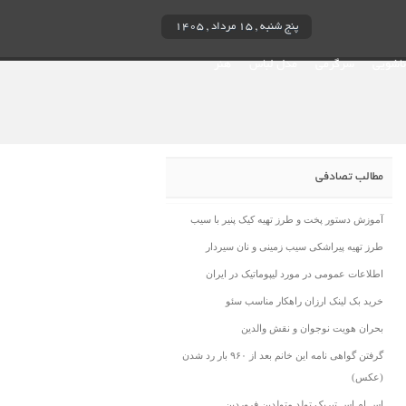
پنج شنبه , ۱۵ مرداد , ۱۴۰۵
ناشویی
سرگرمی
مدل لباس
هنر
مطالب تصادفی
آموزش دستور پخت و طرز تهیه کیک پنیر با سیب
طرز تهیه پیراشکی سیب زمینی و نان سیردار
اطلاعات عمومی در مورد لیپوماتیک در ایران
خرید بک لینک ارزان راهکار مناسب سئو
بحران هویت نوجوان و نقش والدین
گرفتن گواهی نامه این خانم بعد از ۹۶۰ بار رد شدن
(عکس)
اس ام اس تبریک تولد متولدین فروردین