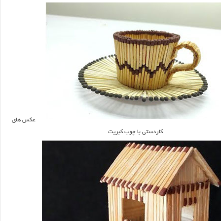
عکس های
کاردستی با چوب کبریت