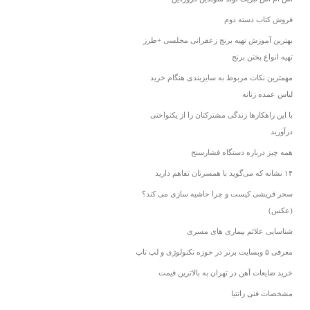
فروش کتاب دسته دوم
بهترین آموزش تهیه برنج زعفرانی مجلسی +طرز
تهیه انواع پختن برنج
مهمترین نکات مربوط به سایزبندی هنگام خرید
لباس عمده زنانه
با این راهکارها زندگی مشترکتان را از یکنواختی
درآورید
همه چیز درباره دستگاه فشارسنج
۱۴ نشانه که می‌گوید با همسرتان تفاهم دارید
سحر قریشی کیست و چرا حاشیه سازی می کند؟
(عکس)
شناسایی علائم بیماری های مسری
معرفی ۵ وبسایت برتر در حوزه تکنولوژی و لپ تاپ
خرید ضایعات آهن در تهران به بالاترین قیمت
مشخصات فنی زانتیا