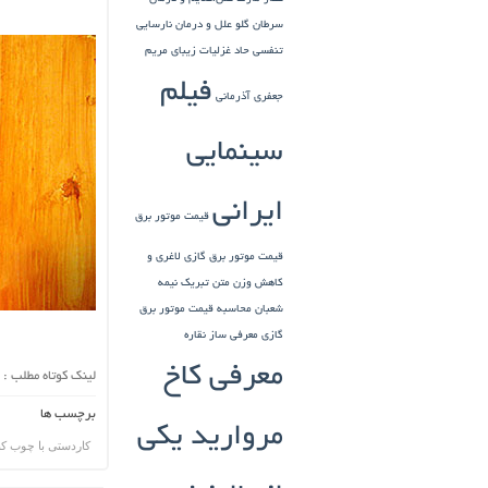
سرطان گلو
علل و درمان نارسایی
تنفسی حاد
غزلیات زیبای مریم
فیلم
جعفری آذرمانی
سینمایی
ایرانی
قیمت موتور برق
قیمت موتور برق گازی
لاغری و
کاهش وزن
متن تبریک نیمه
شعبان
محاسبه قیمت موتور برق
گازی
معرفی ساز نقاره
معرفی کاخ
لینک کوتاه مطلب :
برچسب ها
مروارید یکی
کاردستی با چوب ک