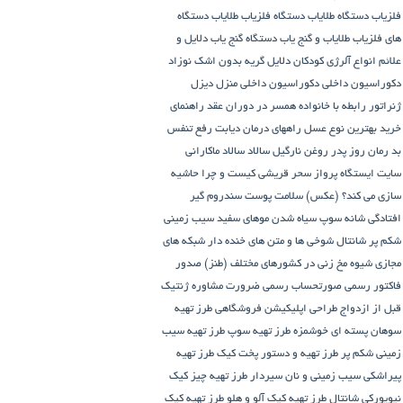
فلزیاب
دستگاه‌ طلایاب
دستگاه‌ فلزیاب طلایاب
دستگاه‌
های فلزیاب طلایاب و گنج‌ یاب
دستگاه‌ گنج‌ یاب
دلایل و
علائم انواع آلرژی کودکان
دلایل گریه بدون اشک نوزاد
دکوراسیون داخلی
دکوراسیون داخلی منزل
دیزل
ژنراتور
رابطه با خانواده همسر در دوران عقد
راهنمای
خرید بهترین نوع عسل
راههای درمان دیابت
رفع تنفس
بد
رمان
روز پدر
روغن نارگیل
سالاد
سالاد ماکارانی
سایت ایستگاه پرواز
سحر قریشی کیست و چرا حاشیه
سازی می کند؟ (عکس)
سلامت پوست
سندروم گیر
افتادگی شانه
سوپ
سیاه شدن موهای سفید
سیب زمینی
شکم پر
شانتال
شوخی ها و متن های خنده دار شبکه های
مجازی
شیوه مخ زنی در کشورهای مختلف (طنز)
صدور
فاکتور رسمی
صورتحساب رسمی
ضرورت مشاوره ژنتیک
قبل از ازدواج
طراحی اپلیکیشن فروشگاهی
طرز تهیه
سوهان پسته ای خوشمزه
طرز تهیه سوپ
طرز تهیه سیب
زمینی شکم پر
طرز تهیه و دستور پخت کیک
طرز تهیه
پیراشكی سيب زمينی و نان سیردار
طرز تهیه چیز کیک
نیویورکی شانتال
طرز تهیه کیک آلو و هلو
طرز تهیه کیک