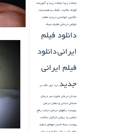
جملات زیبا
جملات زیبا و آموزنده
کوتاه
حکایت «کمک به همسایه»
حکایتی خواندنی درباره غفلت
خواص درمانی هلیله سیاه
دانلود فیلم
ایرانی
دانلود
فیلم ایرانی
جدید
درد دور ناف در
مردان
درمان شوره سر
درمان
مسائل دندان و دهان
درمان
یبوست
راههای درمان دیابت
رفع
تنفس بد
روغن نارگیل
سلامت
پوست
سیاه شدن موهای سفید
عطار مارت
علل،علایم و درمان