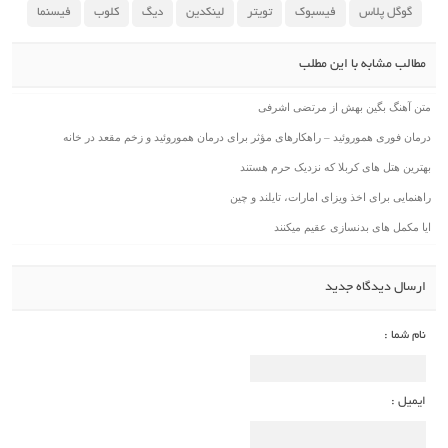
گوگل پلاس
فیسبوک
تویتر
لینکدین
دیگ
کلوب
فیسنما
مطالب مشابه با این مطلب
متن آهنگ بگین بهش از مرتضی اشرفی
درمان فوری هموروئید – راهکارهای مؤثر برای درمان هموروئید و زخم مقعد در خانه
بهترین هتل های کربلا که نزدیک حرم هستند
راهنمایی برای اخذ ویزای امارات، تایلند و چین
ایا مکمل های بدنسازی عقیم میکنند
ارسال دیدگاه جدید
نام شما :
ایمیل :