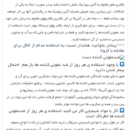
باکتری های مقاوم به آنتی بیو تیک نقش داشته باشد و در صورت ابتلا به یکی از
اشکالات این بیماری روند طبیعی مصرف آنتی بیوتیک ها در پاکسازی آنها بی اثر خواهد
بود.سالانه فقط ۳۵۰۰۰ نفر در آمریکا بر اثر باکتری یاقارچهای مقاوم به درمان جان خود
را از دست می دهند .برای جلو گیری از ایجاد باکتر یهای ترسناک بهتر است استفاده از
ضد عفونی کننده ها را محدود کنید و فقط در شرایط خاص و جایی که به آب و صابون
دسترسی نداشتید از آن استفاده کنید.
>>>بیشتر بخوانید:
هشدار نسبت به استفاده مدام از الکل برای
مقابله با کرونا
با وجود استفاده ی هر روز از ضد عفونی کننده ها باز هم احتمال
بیمار شدن دارید
طبق ادعای تولید کنندگان ضدعفونی کننده ها ،این مواد جایگزین خوبی برای آب و
صابون است. اما ضدعفونی کننده ها اکسیر جادویی نیستند. برطبق تحقیقات سازمان
غذا و داروی آمریکا FDA ،که بر روی اثر مواد ضد عفونی کننده در بیماریها ی
سالمونلا،آی کولای،ابولا،روتاویروس، آنفلوانزا انجام گرفته نشان داد که این مواد در از
بین بردن همه ی میکروب ها نمی توانند موثر باشند.
اگر با مواد شیمیایی کار می کنید استفاده ی هر روز از ضدعفونی
کننده ها خطرناک است.
اگر در طول روز با موادی شیمیایی سروکار دارید مانند کشاورزان که با انواع سموم
دفع آفات و یا تعمییر کار های اتومبیل ویا هر حرفه ای که در آن شما مجبور به استفاده