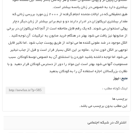
استخوان پایین تر و پوکی استخوان است و هر چه سن بالاتر باشد این مسئله نمود
بیشتری دارد به خصوص در زنان یائسه بیشتر است.
طبق تحقیقاتی که در ایالات متحده انجام گرفته از ۲۰۰۰ زن مورد بررسی زنانی که
مقدار بیشتری تریکلوزان در ادرار دارند دو و نیم برابر بیشتر از زنان دیگر دچار
پوکی استخوان می شوند. که یک رقم قابل ملاحظه است از آنجا که تریکلوزان در برخی
از صابونها نیز یافت می شود بهتر در هنگام خرید صابون به ترکیبات آن توجه کنید .
الکل موجود در ضد عفونی کننده ها می تواند از طریق پوست جذب شود .اما تاثیر قابل
توجهی بر الکل خون ندارد .علاوه بر این الکل بسیار فرار است و قبل از جذب تبخیر
می شود اما توجه داشته باشید خوردن یا استشاق آن به خصوص توسط کودکان سبب
مسمومیت آنها می شود بهتر است این مواد را دور از دسترس کودکان قرار دهید .و با
نظارت بزرگسالان اجازه استفاده آن را به کودکان بدهید
منبع
: نیوز
لینک کوتاه مطلب :
برچسب ها
این مطلب بدون برچسب می باشد.
اشتراک در شبکه اجتماعی