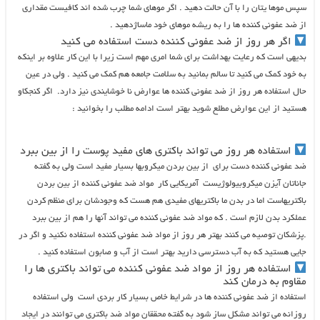
سپس موها یتان را با آن حالت دهید . اگر موهای شما چرب شده اند کافیست مقداری
از ضد عفونی کننده ها را به ریشه موهای خود ماساژدهید .
اگر هر روز از ضد عفونی کننده دست استفاده می کنید
بدیهی است که رعایت بهداشت برای شما امری مهم است زیرا با این کار علاوه بر اینکه
به خود کمک می کنید تا سالم بمانید به سلامت جامعه هم کمک می کنید . ولی در عین
حال استفاده هر روز از ضد عفونی کننده ها عوارض نا خوشایندی نیز دارد. اگر کنجکاو
هستید از این عوارض مطلع شوید بهتر است ادامه مطلب را بخوانید :
استفاده هر روز می تواند باکتری های مفید پوست را از بین ببرد
ضد عفونی کننده دست برای از بین بردن میکروبها بسیار مفید است ولی به گفته
جاناتان آیزن میکروبیولوژیست آمریکایی کار مواد ضد عفونی کننده از بین بردن
باکتریهاست اما در بدن ما باکتریهای مفیدی هم هست که وجودشان برای منظم کردن
عملکرد بدن لازم است . که مواد ضد عفونی کننده می تواند آنها را هم از بین ببرد
.پزشکان توصیه می کنند بهتر هر روز از مواد ضد عفونی کننده استفاده نکنید و اگر در
جایی هستید که به آب دسترسی دارید بهتر است از آب و صابون استفاده کنید .
استفاده هر روز از مواد ضد عفونی کننده می تواند باکتری ها را
مقاوم به درمان کند
استفاده از ضد عفونی کننده ها در شرایط خاص بسیار کار بردی است ولی استفاده
روزانه می تواند مشکل ساز شود به گفته محققان مواد ضد باکتری می توانند در ایجاد