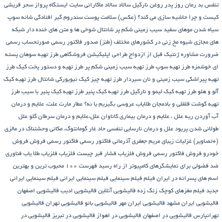
تنفس بد
رمان
روز پدر
روغن نارگیل
سالاد
سالاد ماکارانی
سایت ایستگاه پرواز
سحر قریشی
کیست و چرا حاشیه سازی می کند؟ (عکس)
سلامت پوست
سندروم گیر افتادگی شانه
سوپ
سیاه شدن موهای سفید
سیب زمینی شکم پر
شانتال
شوخی ها و متن های خنده دار شبکه
های مجازی
شیوه مخ زنی در کشورهای مختلف (طنز)
صدور فاکتور رسمی
صورتحساب رسمی
ضرورت مشاوره ژنتیک قبل از ازدواج
طراحی اپلیکیشن فروشگاهی
طرز تهیه سوهان پسته
ای خوشمزه
طرز تهیه سوپ
طرز تهیه سیب زمینی شکم پر
طرز تهیه و دستور پخت کیک
طرز
تهیه پیراشكی سيب زمينی و نان سیردار
طرز تهیه چیز کیک نیویورکی شانتال
طرز تهیه کیک
آلو و هلو
طرز تهیه کیک لیمو و نارگیل
طرز تهیه کیک پنیر
طرز تهیه کیک پنیر با سیب
طرز
تهیه گوشت قلقلی و بادمجان
طلایاب
عروسی بگیریم یا نه؟
عطار مارت
علت، علایم و درمان
آب آوردن ریه
علل ، علایم و درمان بیماری کاناوان
علل،علایم و درمان سرطان گلو
علل
طولانی شدن پریود
علل و درمان نارسایی تنفسی حاد
غار گومانتوگ، مکانی وحشتناک در مالزی
(+تصاویر)
غزلیات زیبای مریم جعفری آذرمانی
فاکتور رسمی
فاکتور رسمی فروش
فروش
خودرو
فروش فاکتور رسمی
فروش فلزیاب
فشار قبر چیست
فلزیاب
فلزیاب طلا یاب
فناوری
ضد فضولی برای نمایشگرهای کامپیوتر از راه رسید
فهرست ۱۰۰ محبوب ترین و بهترین
اسم های پسرانه در ایران
فیلم
فیلم سینمایی
فیلم سینمایی ایرانی
فیلم سینمایی ایرانی
جدید
فیلم مغزهای کوچک زنگ زده
قالیشویی آنلاین
قالیشویی ادیب
قالیشویی اصفهان
قالیشویی ایران مشهد
قالیشویی ایران مهر
قالیشویی بانو
قالیشویی تهران
قالیشویی
تهرانپارس
قالیشویی در اصفهان
قالیشویی در اهواز
قالیشویی در تبریز
قالیشویی در