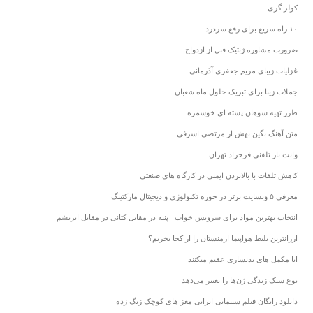
کولر گری
۱۰ راه سریع برای رفع سردرد
ضرورت مشاوره ژنتیک قبل از ازدواج
غزلیات زیبای مریم جعفری آذرمانی
جملات زیبا برای تبریک حلول ماه شعبان
طرز تهیه سوهان پسته ای خوشمزه
متن آهنگ بگین بهش از مرتضی اشرفی
وانت بار تلفنی فرحزاد تهران
کاهش تلفات با بالابردن ایمنی در کارگاه های صنعتی
معرفی ۵ وبسایت برتر در حوزه تکنولوژی و دیجیتال مارکتینگ
انتخاب بهترین مواد برای سرویس خواب_ پنبه در مقابل کتانی در مقابل ابریشم
ارزانترین بلیط هواپیما ارمنستان را از کجا بخریم؟
ایا مکمل های بدنسازی عقیم میکنند
نوع سبک زندگی ژن‌ها را تغییر می‌دهد
دانلود رایگان فیلم سینمایی ایرانی مغز های کوچک زنگ زده