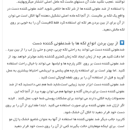
توالتند .تعجب نکنید علت آن دستهای ماست که عامل اصلی انتشار میکروبهایند.
با استفاده از ضد عفونی کننده ها از شر لکه ها خلاص شوید ؟ضد عفونی کننده دست در
واقع یک لکه بر عالیست .از آنجا که ماده اصلی تشکیل دهنده آنها الکل است می توان
از آن برای از بین بردن هر لکه ای استفاده کرد فقط کافیست آن را به خوبی بر روی
لکه مالش دهید.
از بین بردن انواع لکه ها با ضدعفونی کننده دست
ضدعفونی کننده دست می تواند به راحتی لکه چربی ،چمن و حتی رژ لب را از بین ببرد .
اما دقت کنید هر چه از زمان ایجاد لکه زمان کمتری گذشته باشد موثرتر خواهد بود از
ضد عفونی کننده دست بر روی اکثر پارچه ها و لباسها می تواند با خیال راحت استفاده
کنید .اما بهتر است بر ای استفاده پارچه های پشمی و ابریشمی احتیاط بیشتری به عمل
آورید و قبل از استفاده آن را بر روی نقطه کوچکی تست کنید .
ضد عفونی کننده دست ابزار جدید زیبایی است،شاید شما هم نمی دانستید که از ضد
عفونی کننده دست برای درمان آکنه و جوشها هم می توان بهره برد از آنجا که این
محصولات پایه الکلی دارند می توانند برای مشکلات پوستی شما خوب عمل کنند . البته
اگر ازژل ضد عفونی کننده برای صورت استفاده می کنید .ابتدا مقداری از آن را بر روی
دست خود قرار دهید تا الکل آن خشک شود.
کاربرد جالب دیگر ضد عفونی کننده ها استفاده از آنها به عنوان شامپو خشک یا ژل مو
است .برای اینکه موهایتان حالت بگیرند کمی از آن را روی دست خود قرار دهید