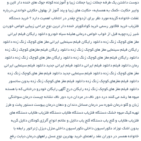
دوست داشتن یک طرفه
جملات زیبا
جملات زیبا و آموزنده کوتاه
جوک های خنده دار لاین و
وایبر
حکایت «کمک به همسایه»
حکایت های زیبا و پند آموز از بهلول
حکایتی خواندنی درباره
غفلت
خانواده گزینه مورد نظر برای ازدواج چقدر در انتخاب اهمیت دارد ؟
خرید دستگاه
فلزیاب
خرید فاکتور رسمی
خرید کوادکوپتر
خنده دار ترین نوع جراحی زیبایی
خواص خوردن
شیر زردچوبه قبل از خواب
خواص درمانی هلیله سیاه
خودرو
دانلود رایگان فیلم ایرانی
مغز های کوچک زنگ زده
دانلود رایگان فیلم سینمایی ایرانی مغز های کوچک زنگ زده
دانلود
رایگان فیلم سینمایی مغز های کوچک زنگ زده
دانلود رایگان فیلم مغزهای کوچک زنگ زده
دانلود رایگان فیلم مغز های کوچک زنگ زده
دانلود رایگان مغز های کوچک زنگ زده
دانلود
رمان
دانلود فیلم
دانلود فیلم ایرانی
دانلود فیلم ایرانی جدید
دانلود فیلم سینمایی ایرانی
مغز های کوچک زنگ زده
دانلود فیلم سینمایی جدید
دانلود فیلم مغز های کوچک زنگ زده
دانلود فیلم مغزهای کوچک زنگ زده
دانلود فیلم مغز های کوچک زنگ زده بدون سانسور
دانلود فیلم مغز های کوچک زنگ زده رایگان
درج آگهی رایگان خودرو
درختانی که با هسته
میوه ها رشد می کنند
درد دور ناف در مردان
درد دور ناف نشانه چیست
درمان سوختگی
زبان و گلو
درمان شوره سر
درمان مسائل دندان و دهان
درمان یبوست
دستور پخت و طرز
تهیه کیک میوه خشک
دستگاه فلزیاب
دستگاه‌ طلایاب
دستگاه‌ فلزیاب طلایاب
دستگاه‌ های
فلزیاب طلایاب و گنج‌ یاب
دستگاه‌ گنج‌ یاب
دلایل و علائم انواع آلرژی کودکان
دلایل گریه
بدون اشک نوزاد
دکوراسیون داخلی
دکوراسیون داخلی منزل
دیزل ژنراتور
رابطه با
خانواده همسر در دوران عقد
راهنمای خرید بهترین نوع عسل
راههای درمان دیابت
رفع