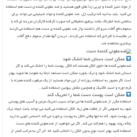
از مواد تمیز کننده و چربی زدا های قوی هستید و ضد عفونی کننده ی دست هم استفاده
می کنید .باید بدانید که ترکیب ژل ضد عفونی کننده و مواد شیمیایی می تواند برای
سلامتی شما خطرناک باشد.برطبق تحقیقاتی که صورت گرفته کارگران مزرعه ای که با
سموم دفع آفات سرو کار داشتند واز ضد عفونی کننده ی دست هم استفاده می کردند
در مقایسه با افرادی که استفاده نمی کردند. دربدن آنها مقدار سموم دفع آفات
بیشتری مشاهده شد.
ممکن است دستان شما خشک شود
ضدعفونی کننده ها حاوی الکل هستند که الکل پوست شما را خشک می کند و اگر
دستان شما خشک شود و ترک بخورد ممکن است مستعد ابتلا به عفونت ها شوید.بهتر
است اگر مجبور به استفاده روزانه از این مواد هستید از یک مرطوب کننده همراه با
کرم اوره و اسید لاکتیک و همچنین مکمل بیوتین استفاده کنید .
ممکن است پوست دست شما را تحریک کند
استفاده مکرر از ضدعفونی کننده ها می تواند سببب تحریک مزمن و آسیب های پوستی
شود.به خصوص اگر از غلظت های زیاد الکل استفاده می کنید می تواند باعث ایجاد ترک
در پوست شود. که نه تنها وقتی الکل به پوست برخورد می کند احساس خوبی ندارید
بلکه روند بهبود را هم کند می کند. اگر می خواهید از ضدعفونی کننده های دست
استفاده کنید بهتر است نوع بدون الکل را انتخاب کنید اما اثر آن به مراتب کمتر از