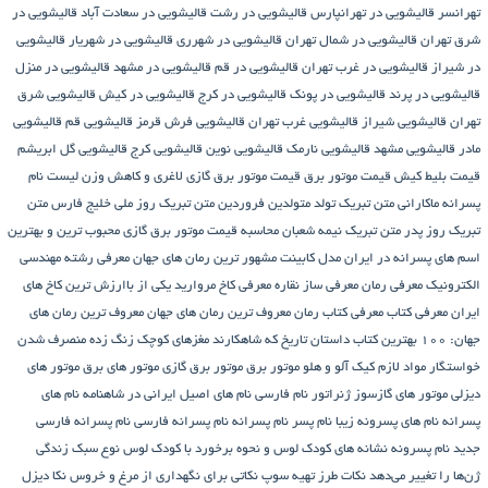
تهرانسر
قالیشویی در تهرانپارس
قالیشویی در رشت
قالیشویی در سعادت آباد
قالیشویی در
شرق تهران
قالیشویی در شمال تهران
قالیشویی در شهرری
قالیشویی در شهریار
قالیشویی
در شیراز
قالیشویی در غرب تهران
قالیشویی در قم
قالیشویی در مشهد
قالیشویی در منزل
قالیشویی در پرند
قالیشویی در پونک
قالیشویی در کرج
قالیشویی در کیش
قالیشویی شرق
تهران
قالیشویی شیراز
قالیشویی غرب تهران
قالیشویی فرش قرمز
قالیشویی قم
قالیشویی
مادر
قالیشویی مشهد
قالیشویی نارمک
قالیشویی نوین
قالیشویی کرج
قالیشویی گل ابریشم
قیمت بلیط کیش
قیمت موتور برق
قیمت موتور برق گازی
لاغری و کاهش وزن
لیست نام
پسرانه
ماکارانی
متن تبریک تولد متولدین فروردین
متن تبریک روز ملی خلیج فارس
متن
تبریک روز پدر
متن تبریک نیمه شعبان
محاسبه قیمت موتور برق گازی
محبوب ترین و بهترین
اسم های پسرانه در ایران
مدل کابینت
مشهور ترین رمان های جهان
معرفی رشته مهندسی
الکترونیک
معرفی رمان
معرفی ساز نقاره
معرفی کاخ مروارید یکی از باارزش ترین کاخ های
ایران
معرفی کتاب
معرفی کتاب رمان
معروف ترین رمان های جهان
معروف ترین رمان های
جهان: ۱۰۰ بهترین کتاب داستان تاریخ که شاهکارند
مغزهای کوچک زنگ زده
منصرف شدن
خواستگار
مواد لازم کیک آلو و هلو
موتور برق
موتور برق گازی
موتور های برق
موتور های
دیزلی
موتور های گازسوز ژنراتور
نام فارسی
نام های اصیل ایرانی در شاهنامه
نام های
پسرانه
نام های پسرونه زیبا
نام پسر
نام پسرانه
نام پسرانه فارسی
نام پسرانه فارسی
جدید
نام پسرونه
نشانه های کودک لوس و نحوه برخورد با کودک لوس
نوع سبک زندگی
ژن‌ها را تغییر می‌دهد
نکات طرز تهیه سوپ
نکاتی برای نگهداری از مرغ و خروس
نکا دیزل