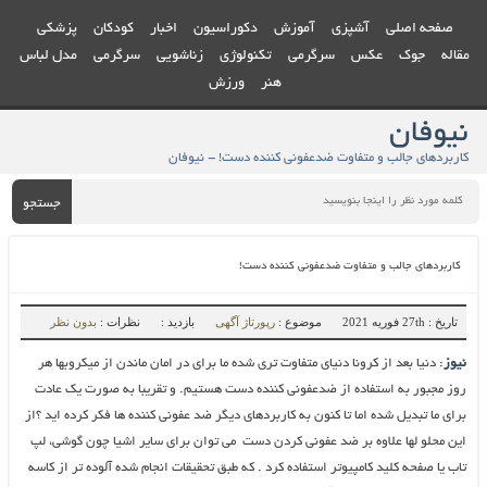
صفحه اصلی
آشپزی
آموزش
دکوراسیون
اخبار
کودکان
پزشکی
مقاله
جوک
عکس
سرگرمی
تکنولوژی
زناشویی
سرگرمی
مدل لباس
هنر
ورزش
نیوفان
کاربردهای جالب و متفاوت ضدعفونی کننده دست! - نیوفان
جستجو
کاربردهای جالب و متفاوت ضدعفونی کننده دست!
تاریخ : 27th فوریه 2021
موضوع :
رپورتاژ آگهی
بازدید :
نظرات :
بدون نظر
نیوز
: دنیا بعد از کرونا دنیای متفاوت تری شده ما برای در امان ماندن از میکروبها هر
روز مجبور به استفاده از ضدعفونی کننده دست هستیم. و تقریبا به صورت یک عادت
برای ما تبدیل شده اما تا کنون به کاربردهای دیگر ضد عفونی کننده ها فکر کرده اید ؟از
این محلو لها علاوه بر ضد عفونی کردن دست می توان برای سایر اشیا چون گوشی، لپ
تاب یا صفحه کلید کامپیوتر استفاده کرد . که طبق تحقیقات انجام شده آلوده تر از کاسه