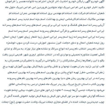
آگهی خودرو
آگهی رایگان خودرو
احادیث اخر الزمان
احترام به خانواده همسر را فراموش
نکنید
اخبار خودرو
اس ام اس تبریک تولد متولدین فروردین
اس ام اس تبریک حلول ماه
شعبان
استخدام شرکت نفت
استخدام مهندس برق
استخدام مهندس عمران
استخدام
مهندس مکانیک
استخدام کارشناس ایمنی و بهداشت
اسم بچه
اسم جدید پسر
اسم های
آریایی پسرانه
اسم های قشنگ و جدید ایرانی برای پسر
اسم های پسرانه
اسم های پسرانه
ایرانی
اسم های پسرانه مذهبی و قرآنی
اسم های پسرونه
اسم پسر
اسم پسرانه
اسم
پسرانه ایرانی
اسم پسرانه زیبا
اسم پسر ایرانی اصیل زیبا
اشعار زیبای اهورا ایمان
اعمال
روز نیمه شعبان
اعمال و دعای حجامت
البرز سنسور
اموزش درست کردن سوپ خوشمزه
انتخاب نام پسر
انتخاب نام پسرانه
انواع سرلاک و نشانه های نیاز نوزاد به سرلاک و غذای
کمکی
اهمیت مشاوره تحصیلی و مواردی که در انتخاب مشاور
ایچری شهر، قدیمی ترین بافت
باکو
با این راهکارها زندگی مشترکتان را از یکنواختی درآورید
با تحقیرکردن همسرتان به
قلب او تیر نزنید
بحران هویت نوجوان و نقش والدین
بلیط کیش
بهترین آموزش تهیه برنج
زعفرانی مجلسی +طرز تهیه انواع پختن برنج
بهترین اسم های پسرانه
بهترین اسم های
پسرانه در ایران
بهترین رمان های دنیا
بهترین نام های پسرانه
بهترین نام های پسرونه
بهترین کتاب داستان تاریخ
تبریک روز پدر
تبریک ماه شعبان
ترنس به چه کسانی اطلاق
می‌شود و تمیلات جنسی آن‌ها چیست ؟
تفاوت ژنراتور های دیزل
تقویت بینایی چشم
تقویت
دستگاه گوارش
تقویت مو سر
تور کیش
تور کیش و بلیط کیش
تولید خاموش کننده آتش از
چوب
جدیدترین جملات خنده دار فضای مجازی
جملات تبریک ولادت حضرت مهدی (عج)
جملات