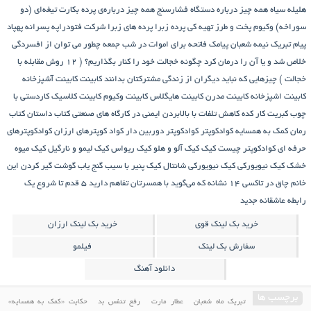
هلیله سیاه
همه چیز درباره دستگاه فشارسنج
همه چیز درباره‌ی پرده بکارت تیغه‌ای (دو
سوراخه)
وکیوم
پخت و طرز تهیه کی
پرده زبرا
پرده های زبرا شرکت فتودراپه
پسرانه
پهپاد
پیام تبریک نیمه شعبان
پیامک فاتحه برای اموات در شب جمعه
چطور می توان از افسردگی
خلاص شد و یا آن را درمان کرد
چگونه خجالت خود را کنار بگذاریم؟ ( 12 روش مقابله با
خجالت )
چیزهایی که نباید دیگران از زندگی مشترکتان بدانند
کابینت
کابینت آشپزخانه
کابینت اشپزخانه
کابینت مدرن
کابینت هایگلاس
کابینت وکیوم
کابینت کلاسیک
کاردستی با
چوب کبریت
کار کده
کاهش تلفات با بالابردن ایمنی در کارگاه های صنعتی
کتاب داستان
کتاب
رمان
کمک به همسایه
کوادکوپتر
کوادکوپتر دوربین دار
کواد کوپترهای ارزان
کوادکوپترهای
حرفه ای
کوادکوپتر چیست
کیک
کیک آلو و هلو
کیک ریواس
کیک لیمو و نارگیل
کیک میوه
خشک
کیک نیویورکی
کیک نیویورکی شانتال
کیک پنیر با سیب
گنج‌ یاب
گوشت
گیر کردن این
خانم چاق در تاکسی
۱۴ نشانه که می‌گوید با همسرتان تفاهم دارید
۵ قدم تا شروع یک
رابطه عاشقانه جدید
خرید بک لینک قوی
خرید بک لینک ارزان
سفارش بک لینک
فیلمو
دانلود آهنگ
برچسب ها
تبریک ماه شعبان
عطار مارت
رفع تنفس بد
حکایت «کمک به همسایه»