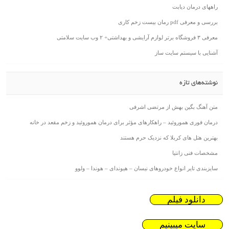
راههای درمان دیابت
بررسی و معرفی pdf رمان بیست زخم کاری
معرفی ۳ فروشگاه برتر لوازم آرایشی و بهداشتی+ ۲ وب سایت سلامتی
آشنایی با سیستم سایت ساز
نوشته‌های تازه
متن آهنگ بگین بهش از مرتضی اشرفی
درمان فوری هموروئید – راهکارهای مؤثر برای درمان هموروئید و زخم مقعد در خانه
بهترین هتل های کربلا که نزدیک حرم هستند
مشخصات فنی زانتیا
سایزبندی تایر انواع خودروهای نیسان – هیوندای – هوندا – ولوو
دانلود فیلم
سایت میبینیم