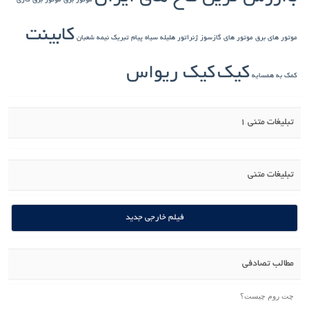
موتور برق
موتور برق گازی
کابینت
موتور های برق
موتور های گازسوز ژنراتور
هلیله سیاه
پیام تبریک نیمه شعبان
کیک
کیک ریواس
کمک به همسایه
تبلیغات متنی 1
تبلیغات متنی
فیلم خارجی جدید
مطالب تصادفی
چت روم چیست؟