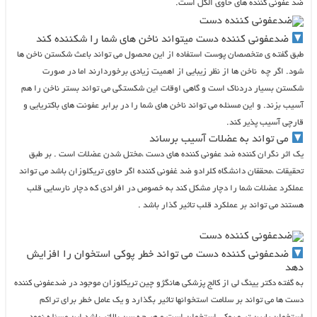
ضد عفونی کننده های حاوی الکل است.
ضدعفونی کننده دست میتواند ناخن های شما را شکننده کند
طبق گفته ی متخصصان پوست استفاده از این محصول می تواند باعث شکستن ناخن ها
شود. اگر چه ناخن ها از نظر زیبایی از اهمیت زیادی برخوردارند اما در صورت
شکستن بسیار دردناک است و گاهی اوقات این شکستگی می تواند بستر ناخن را هم
آسیب بزند. و این مسئله می تواند ناخن های شما را در برابر عفونت های باکتریایی و
قارچی آسیب پذیر کند.
می تواند به عضلات آسیب برساند
یک اثر نگران کننده ضد عفونی کننده های دست ،مختل شدن عضلات است . بر طبق
تحقیقات ،محققان دانشگاه کلرادو ضد غفونی کننده اگر حاوی تریکلوزان باشد می تواند
عملکرد عضلات شما را دچار مشکل کند به خصوص در افرادی که دچار نارسایی قلب
هستند می تواند بر عملکرد قلب تاثیر گذار باشد .
ضدعفونی کننده دست می تواند خطر پوکی استخوان را افزایش
دهد
به گفته دکتر یینگ لی از کالج پزشکی هانگژو چین تریکلوزان موجود در ضدعفونی کننده
دست ها می تواند بر سلامت استخوانها تاثیر بگذارد و یک عامل خطر برای تراکم