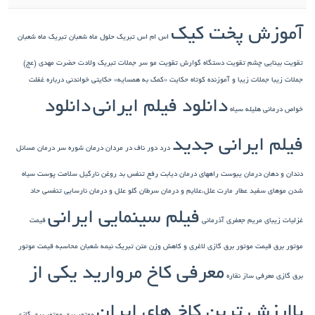
آموزش پخت کیک
اس ام اس تبریک حلول ماه شعبان
تبریک ماه شعبان
تقویت بینایی چشم
تقویت دستگاه گوارش
تقویت مو سر
جملات تبریک ولادت حضرت مهدی (عج)
جملات زیبا
جملات زیبا و آموزنده کوتاه
حکایت «کمک به همسایه»
حکایتی خواندنی درباره غفلت
دانلود فیلم ایرانی
دانلود
خواص درمانی هلیله سیاه
فیلم ایرانی جدید
درد دور ناف در مردان
درمان شوره سر
درمان مسائل
دندان و دهان
درمان یبوست
راههای درمان دیابت
رفع تنفس بد
روغن نارگیل
سلامت پوست
سیاه
شدن موهای سفید
عطار مارت
علل،علایم و درمان سرطان گلو
علل و درمان نارسایی تنفسی حاد
فیلم سینمایی ایرانی
غزلیات زیبای مریم جعفری آذرمانی
قیمت
موتور برق
قیمت موتور برق گازی
لاغری و کاهش وزن
متن تبریک نیمه شعبان
محاسبه قیمت موتور
معرفی کاخ مروارید یکی از
برق گازی
معرفی ساز نقاره
باارزش ترین کاخ های ایران