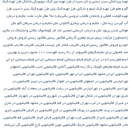
تهیه پیراشكی سيب زمينی و نان سیردار
طرز تهیه چیز کیک نیویورکی شانتال
طرز تهیه کیک
آلو و هلو
طرز تهیه کیک لیمو و نارگیل
طرز تهیه کیک پنیر
طرز تهیه کیک پنیر با سیب
طرز
تهیه گوشت قلقلی و بادمجان
طلایاب
عروسی بگیریم یا نه؟
عطار مارت
علت، علایم و درمان
آب آوردن ریه
علل ، علایم و درمان بیماری کاناوان
علل،علایم و درمان سرطان گلو
علل
طولانی شدن پریود
علل و درمان نارسایی تنفسی حاد
غار گومانتوگ، مکانی وحشتناک در مالزی
(+تصاویر)
غزلیات زیبای مریم جعفری آذرمانی
فاکتور رسمی
فاکتور رسمی فروش
فروش
خودرو
فروش فاکتور رسمی
فروش فلزیاب
فشار قبر چیست
فلزیاب
فلزیاب طلا یاب
فناوری
ضد فضولی برای نمایشگرهای کامپیوتر از راه رسید
فهرست ۱۰۰ محبوب ترین و بهترین
اسم های پسرانه در ایران
فیلم
فیلم سینمایی
فیلم سینمایی ایرانی
فیلم سینمایی ایرانی
جدید
فیلم مغزهای کوچک زنگ زده
قالیشویی آنلاین
قالیشویی ادیب
قالیشویی اصفهان
قالیشویی ایران مشهد
قالیشویی ایران مهر
قالیشویی بانو
قالیشویی تهران
قالیشویی
تهرانپارس
قالیشویی در اصفهان
قالیشویی در اهواز
قالیشویی در تبریز
قالیشویی در
تهرانسر
قالیشویی در تهرانپارس
قالیشویی در رشت
قالیشویی در سعادت آباد
قالیشویی در
شرق تهران
قالیشویی در شمال تهران
قالیشویی در شهرری
قالیشویی در شهریار
قالیشویی
در شیراز
قالیشویی در غرب تهران
قالیشویی در قم
قالیشویی در مشهد
قالیشویی در منزل
قالیشویی در پرند
قالیشویی در پونک
قالیشویی در کرج
قالیشویی در کیش
قالیشویی شرق
تهران
قالیشویی شیراز
قالیشویی غرب تهران
قالیشویی فرش قرمز
قالیشویی قم
قالیشویی
مادر
قالیشویی مشهد
قالیشویی نارمک
قالیشویی نوین
قالیشویی کرج
قالیشویی گل ابریشم