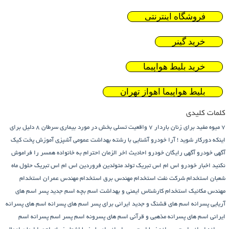
فروشگاه اینترنتی
خرید گینر
خرید بلیط هواپیما
بلیط هواپیما اهواز تهران
کلمات کلیدی
7 میوه مفید برای زنان باردار
7 واقعیت تسلی بخش در مورد بیماری سرطان
8 دلیل برای
اینکه دورکار شوید !
آرا خودرو
آشنایی با رشته بهداشت عمومی
آشپزی
آموزش پخت کیک
آگهی خودرو
آگهی رایگان خودرو
احادیث اخر الزمان
احترام به خانواده همسر را فراموش
نکنید
اخبار خودرو
اس ام اس تبریک تولد متولدین فروردین
اس ام اس تبریک حلول ماه
شعبان
استخدام شرکت نفت
استخدام مهندس برق
استخدام مهندس عمران
استخدام
مهندس مکانیک
استخدام کارشناس ایمنی و بهداشت
اسم بچه
اسم جدید پسر
اسم های
آریایی پسرانه
اسم های قشنگ و جدید ایرانی برای پسر
اسم های پسرانه
اسم های پسرانه
ایرانی
اسم های پسرانه مذهبی و قرآنی
اسم های پسرونه
اسم پسر
اسم پسرانه
اسم