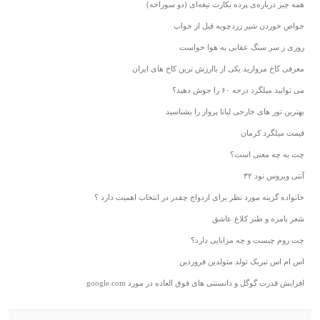
همه چیز درباره‌ی پرده بکارت تیغه‌ای (دو سوراخه)
خواص خوردن شیر زردچوبه قبل از خواب
روزی ز سر سنگ عقابی به هوا خواست
معرفی کاخ مروارید یکی از باارزش ترین کاخ های ایران
می توانید میلگرد درجه ۶۰ را جوش دهید؟
بهترین تور های خارجی لیانا پرواز را بشناسید
قیمت میلگرد کرمان
چت به چه معنی است؟
آنتی ویروس نود ۳۲
خانواده گزینه مورد نظر برای ازدواج چقدر در انتخاب اهمیت دارد ؟
شعر بامزه و طنز کلاغ عاشق
چت روم چیست و چه مزایایی دارد؟
اس ام اس تبریک تولد متولدین فروردین
افزایش قدرت گوگل و دانستنی های فوق العاده در مورد google.com