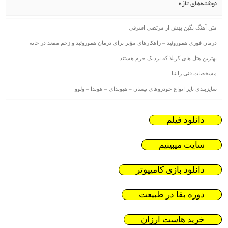
نوشته‌های تازه
متن آهنگ بگین بهش از مرتضی اشرفی
درمان فوری هموروئید – راهکارهای مؤثر برای درمان هموروئید و زخم مقعد در خانه
بهترین هتل های کربلا که نزدیک حرم هستند
مشخصات فنی زانتیا
سایزبندی تایر انواع خودروهای نیسان – هیوندای – هوندا – ولوو
دانلود فیلم
سایت میبینیم
دانلود بازی کامیپوتر
دوره بقا در طبیعت
خرید هاست ارزان