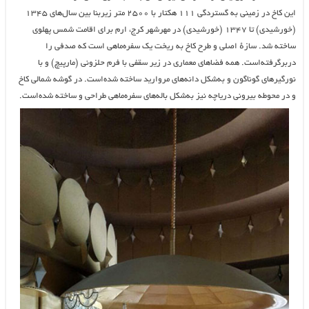
این کاخ در زمینی به گستردگی ۱۱۱ هکتار با ۲۵۰۰ متر زیربنا بین سال‌های ۱۳۴۵
(خورشیدی) تا ۱۳۴۷ (خورشیدی) در مهرشهر کرج، ارم برای اقامت شمس پهلوی
ساخته شد. سازهٔ اصلی و طرح کاخ به ریخت یک سفره‌ماهی است که صدفی را
دربرگرفته‌است. همه فضاهای معماری در زیر سقفی با فرم حلزونی (مارپیچ) و با
نورگیرهای گوناگون و به‌شکل دانه‌های مروارید ساخته شده‌است. در گوشه شمالی کاخ
و در محوطه بیرونی دریاچه نیز به‌شکل باله‌های سفره‌ماهی طراحی و ساخته شده‌است.