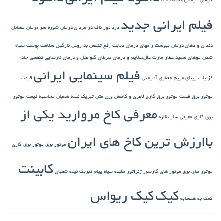
خواص درمانی هلیله سیاه
فیلم ایرانی جدید
درد دور ناف در مردان
درمان شوره سر
درمان مسائل
دندان و دهان
درمان یبوست
راههای درمان دیابت
رفع تنفس بد
روغن نارگیل
سلامت پوست
سیاه
شدن موهای سفید
عطار مارت
علل،علایم و درمان سرطان گلو
علل و درمان نارسایی تنفسی حاد
فیلم سینمایی ایرانی
غزلیات زیبای مریم جعفری آذرمانی
قیمت
موتور برق
قیمت موتور برق گازی
لاغری و کاهش وزن
متن تبریک نیمه شعبان
محاسبه قیمت موتور
معرفی کاخ مروارید یکی از
برق گازی
معرفی ساز نقاره
باارزش ترین کاخ های ایران
موتور برق
موتور برق گازی
کابینت
موتور های برق
موتور های گازسوز ژنراتور
هلیله سیاه
پیام تبریک نیمه شعبان
کیک
کیک ریواس
کمک به همسایه