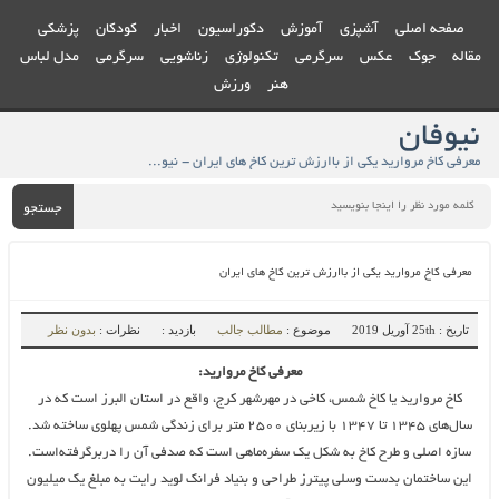
صفحه اصلی
آشپزی
آموزش
دکوراسیون
اخبار
کودکان
پزشکی
مقاله
جوک
عکس
سرگرمی
تکنولوژی
زناشویی
سرگرمی
مدل لباس
هنر
ورزش
نیوفان
معرفی کاخ مروارید یکی از باارزش ترین کاخ های ایران - نیوفان
جستجو
معرفی کاخ مروارید یکی از باارزش ترین کاخ های ایران
تاریخ : 25th آوریل 2019
موضوع :
مطالب جالب
بازدید :
نظرات :
بدون نظر
معرفی کاخ مروارید:
کاخ مروارید یا کاخ شمس، کاخی در مهرشهر کرج، واقع در استان البرز است که در
سال‌های ۱۳۴۵ تا ۱۳۴۷ با زیربنای ۲۵۰۰ متر برای زندگی شمس پهلوی ساخته شد.
سازه اصلی و طرح کاخ به شکل یک سفره‌ماهی است که صدفی آن را دربرگرفته‌است.
این ساختمان بدست وسلی پیترز طراحی و بنیاد فرانک لوید رایت به مبلغ یک میلیون