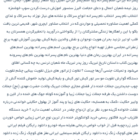
پسرانه ایرانی
اسم پسرانه زیبا
اسم پسر ایرانی اصیل زیبا
اشعار زیبای اهورا ایمان
اعمال
روز نیمه شعبان
اعمال و دعای حجامت
البرز سنسور
اموزش درست کردن سوپ خوشمزه
انتخاب نام پسر
انتخاب نام پسرانه
انواع سرلاک و نشانه های نیاز نوزاد به سرلاک و غذای
کمکی
اهمیت مشاوره تحصیلی و مواردی که در انتخاب مشاور
ایچری شهر، قدیمی ترین بافت
باکو
با این راهکارها زندگی مشترکتان را از یکنواختی درآورید
با تحقیرکردن همسرتان به
قلب او تیر نزنید
بحران هویت نوجوان و نقش والدین
بلیط کیش
بهترین آموزش تهیه برنج
زعفرانی مجلسی +طرز تهیه انواع پختن برنج
بهترین اسم های پسرانه
بهترین اسم های
پسرانه در ایران
بهترین رمان های دنیا
بهترین نام های پسرانه
بهترین نام های پسرونه
بهترین کتاب داستان تاریخ
تبریک روز پدر
تبریک ماه شعبان
ترنس به چه کسانی اطلاق
می‌شود و تمیلات جنسی آن‌ها چیست ؟
تفاوت ژنراتور های دیزل
تقویت بینایی چشم
تقویت
دستگاه گوارش
تقویت مو سر
تور کیش
تور کیش و بلیط کیش
تولید خاموش کننده آتش از
چوب
جدیدترین جملات خنده دار فضای مجازی
جملات تبریک ولادت حضرت مهدی (عج)
جملات
دوست داشتن یک طرفه
جملات زیبا
جملات زیبا و آموزنده کوتاه
جوک های خنده دار لاین و
وایبر
حکایت «کمک به همسایه»
حکایت های زیبا و پند آموز از بهلول
حکایتی خواندنی درباره
غفلت
خانواده گزینه مورد نظر برای ازدواج چقدر در انتخاب اهمیت دارد ؟
خرید دستگاه
فلزیاب
خرید فاکتور رسمی
خرید کوادکوپتر
خنده دار ترین نوع جراحی زیبایی
خواص خوردن
شیر زردچوبه قبل از خواب
خواص درمانی هلیله سیاه
خودرو
دانلود رایگان فیلم ایرانی
مغز های کوچک زنگ زده
دانلود رایگان فیلم سینمایی ایرانی مغز های کوچک زنگ زده
دانلود