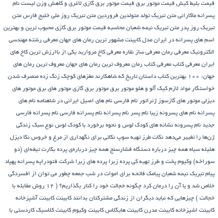
قیمت بلیط کیش
قیمت موتور برق
قیمت موتور برق گازی
لاغری و کاهش وزن
لیست نام
پسرانه
ماکارانی
متن تبریک تولد متولدین فروردین
متن تبریک روز ملی خلیج فارس
متن
تبریک روز پدر
متن تبریک نیمه شعبان
محاسبه قیمت موتور برق گازی
محبوب ترین و بهترین
اسم های پسرانه در ایران
مدل کابینت
مشهور ترین رمان های جهان
معرفی رشته مهندسی
الکترونیک
معرفی رمان
معرفی ساز نقاره
معرفی کاخ مروارید یکی از باارزش ترین کاخ های
ایران
معرفی کتاب
معرفی کتاب رمان
معروف ترین رمان های جهان
معروف ترین رمان های
جهان: ۱۰۰ بهترین کتاب داستان تاریخ که شاهکارند
مغزهای کوچک زنگ زده
منصرف شدن
خواستگار
مواد لازم کیک آلو و هلو
موتور برق
موتور برق گازی
موتور های برق
موتور های
دیزلی
موتور های گازسوز ژنراتور
نام فارسی
نام های اصیل ایرانی در شاهنامه
نام های
پسرانه
نام های پسرونه زیبا
نام پسر
نام پسرانه
نام پسرانه فارسی
نام پسرانه فارسی
جدید
نام پسرونه
نشانه های کودک لوس و نحوه برخورد با کودک لوس
نوع سبک زندگی
ژن‌ها را تغییر می‌دهد
نکات طرز تهیه سوپ
نکاتی برای نگهداری از مرغ و خروس
نکا دیزل
هلیله سیاه
همه چیز درباره دستگاه فشارسنج
همه چیز درباره‌ی پرده بکارت تیغه‌ای (دو
سوراخه)
وکیوم
پخت و طرز تهیه کی
پرده زبرا
پرده های زبرا شرکت فتودراپه
پسرانه
پهپاد
پیام تبریک نیمه شعبان
پیامک فاتحه برای اموات در شب جمعه
چطور می توان از افسردگی
خلاص شد و یا آن را درمان کرد
چگونه خجالت خود را کنار بگذاریم؟ ( 12 روش مقابله با
خجالت )
چیزهایی که نباید دیگران از زندگی مشترکتان بدانند
کابینت
کابینت آشپزخانه
کابینت اشپزخانه
کابینت مدرن
کابینت هایگلاس
کابینت وکیوم
کابینت کلاسیک
کاردستی با