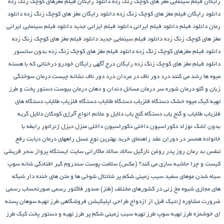
رایگان فیلم سینمایی مغز های کوچک زنگ زده
دانلود رایگان فیلم مغزهای کوچک زنگ زده
دانلود رایگان فیلم مغز های کوچک زنگ زده
دانلود رایگان مغز های کوچک زنگ زده
دانلود
رمان
دانلود فیلم
دانلود فیلم ایرانی
دانلود فیلم ایرانی جدید
دانلود فیلم سینمایی ایرانی
مغز های کوچک زنگ زده
دانلود فیلم سینمایی جدید
دانلود فیلم مغز های کوچک زنگ زده
دانلود فیلم مغزهای کوچک زنگ زده
دانلود فیلم مغز های کوچک زنگ زده بدون سانسور
دانلود فیلم مغز های کوچک زنگ زده رایگان
درج آگهی رایگان خودرو
درختانی که با هسته
میوه ها رشد می کنند
درد دور ناف در مردان
درد دور ناف نشانه چیست
درمان سوختگی
زبان و گلو
درمان شوره سر
درمان مسائل دندان و دهان
درمان یبوست
دستور پخت و طرز
تهیه کیک میوه خشک
دستگاه فلزیاب
دستگاه‌ طلایاب
دستگاه‌ فلزیاب طلایاب
دستگاه‌ های
فلزیاب طلایاب و گنج‌ یاب
دستگاه‌ گنج‌ یاب
دلایل و علائم انواع آلرژی کودکان
دلایل گریه
بدون اشک نوزاد
دکوراسیون داخلی
دکوراسیون داخلی منزل
دیزل ژنراتور
رابطه با
خانواده همسر در دوران عقد
راهنمای خرید بهترین نوع عسل
راههای درمان دیابت
رفع
تنفس بد
رمان
روز پدر
روغن نارگیل
سالاد
سالاد ماکارانی
سایت ایستگاه پرواز
سحر قریشی
کیست و چرا حاشیه سازی می کند؟ (عکس)
سلامت پوست
سندروم گیر افتادگی شانه
سوپ
سیاه شدن موهای سفید
سیب زمینی شکم پر
شانتال
شوخی ها و متن های خنده دار شبکه
های مجازی
شیوه مخ زنی در کشورهای مختلف (طنز)
صدور فاکتور رسمی
صورتحساب رسمی
ضرورت مشاوره ژنتیک قبل از ازدواج
طراحی اپلیکیشن فروشگاهی
طرز تهیه سوهان پسته
ای خوشمزه
طرز تهیه سوپ
طرز تهیه سیب زمینی شکم پر
طرز تهیه و دستور پخت کیک
طرز