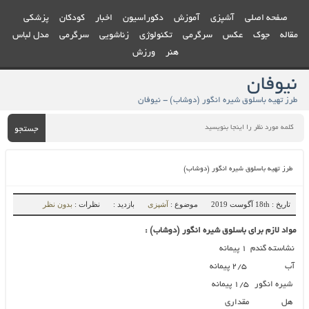
صفحه اصلی
آشپزی
آموزش
دکوراسیون
اخبار
کودکان
پزشکی
مقاله
جوک
عکس
سرگرمی
تکنولوژی
زناشویی
سرگرمی
مدل لباس
هنر
ورزش
نیوفان
طرز تهیه باسلوق شیره انگور (دوشاب) - نیوفان
جستجو
طرز تهیه باسلوق شیره انگور (دوشاب)
تاریخ : 18th آگوست 2019
موضوع :
آشپزی
بازدید :
نظرات :
بدون نظر
مواد لازم برای باسلوق شیره انگور (دوشاب) :
نشاسته گندم
۱ پیمانه
آب
۲/۵ پیمانه
شیره انگور
۱/۵ پیمانه
هل
مقداری