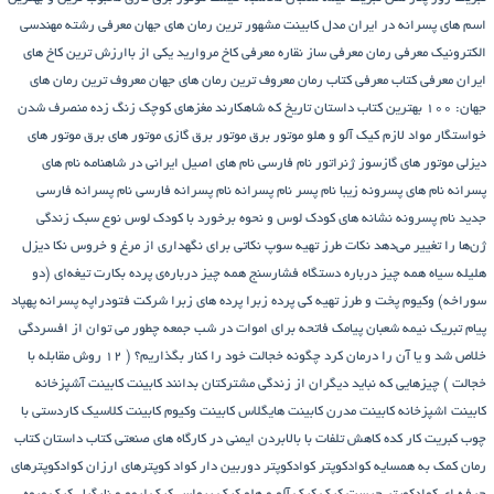
اسم های پسرانه در ایران
مدل کابینت
مشهور ترین رمان های جهان
معرفی رشته مهندسی
الکترونیک
معرفی رمان
معرفی ساز نقاره
معرفی کاخ مروارید یکی از باارزش ترین کاخ های
ایران
معرفی کتاب
معرفی کتاب رمان
معروف ترین رمان های جهان
معروف ترین رمان های
جهان: ۱۰۰ بهترین کتاب داستان تاریخ که شاهکارند
مغزهای کوچک زنگ زده
منصرف شدن
خواستگار
مواد لازم کیک آلو و هلو
موتور برق
موتور برق گازی
موتور های برق
موتور های
دیزلی
موتور های گازسوز ژنراتور
نام فارسی
نام های اصیل ایرانی در شاهنامه
نام های
پسرانه
نام های پسرونه زیبا
نام پسر
نام پسرانه
نام پسرانه فارسی
نام پسرانه فارسی
جدید
نام پسرونه
نشانه های کودک لوس و نحوه برخورد با کودک لوس
نوع سبک زندگی
ژن‌ها را تغییر می‌دهد
نکات طرز تهیه سوپ
نکاتی برای نگهداری از مرغ و خروس
نکا دیزل
هلیله سیاه
همه چیز درباره دستگاه فشارسنج
همه چیز درباره‌ی پرده بکارت تیغه‌ای (دو
سوراخه)
وکیوم
پخت و طرز تهیه کی
پرده زبرا
پرده های زبرا شرکت فتودراپه
پسرانه
پهپاد
پیام تبریک نیمه شعبان
پیامک فاتحه برای اموات در شب جمعه
چطور می توان از افسردگی
خلاص شد و یا آن را درمان کرد
چگونه خجالت خود را کنار بگذاریم؟ ( 12 روش مقابله با
خجالت )
چیزهایی که نباید دیگران از زندگی مشترکتان بدانند
کابینت
کابینت آشپزخانه
کابینت اشپزخانه
کابینت مدرن
کابینت هایگلاس
کابینت وکیوم
کابینت کلاسیک
کاردستی با
چوب کبریت
کار کده
کاهش تلفات با بالابردن ایمنی در کارگاه های صنعتی
کتاب داستان
کتاب
رمان
کمک به همسایه
کوادکوپتر
کوادکوپتر دوربین دار
کواد کوپترهای ارزان
کوادکوپترهای