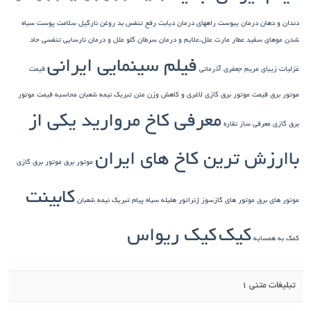
دندان و دهان
درمان یبوست
راههای درمان دیابت
رفع تنفس بد
روغن نارگیل
سلامت پوست
سیاه
شدن موهای سفید
عطار مارت
علل،علایم و درمان سرطان گلو
علل و درمان نارسایی تنفسی حاد
فیلم سینمایی ایرانی
غزلیات زیبای مریم جعفری آذرمانی
قیمت
موتور برق
قیمت موتور برق گازی
لاغری و کاهش وزن
متن تبریک نیمه شعبان
محاسبه قیمت موتور
معرفی کاخ مروارید یکی از
برق گازی
معرفی ساز نقاره
باارزش ترین کاخ های ایران
موتور برق
موتور برق گازی
کابینت
موتور های برق
موتور های گازسوز ژنراتور
هلیله سیاه
پیام تبریک نیمه شعبان
کیک
کیک ریواس
کمک به همسایه
تبلیغات متنی 1