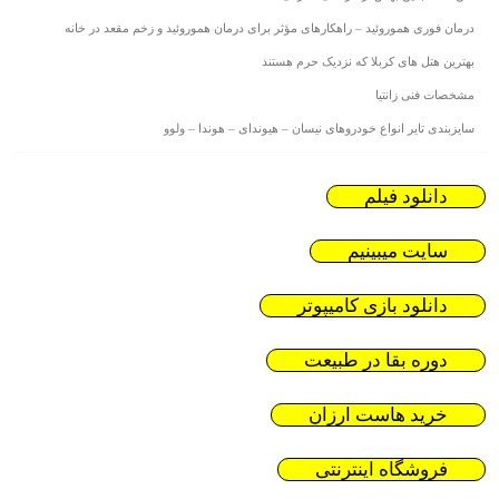
درمان فوری هموروئید – راهکارهای مؤثر برای درمان هموروئید و زخم مقعد در خانه
بهترین هتل های کربلا که نزدیک حرم هستند
مشخصات فنی زانتیا
سایزبندی تایر انواع خودروهای نیسان – هیوندای – هوندا – ولوو
دانلود فیلم
سایت میبینیم
دانلود بازی کامیپوتر
دوره بقا در طبیعت
خرید هاست ارزان
فروشگاه اینترنتی