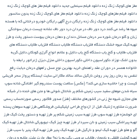
مغز های کوچک زنگ زده
دانلود فیلم سینمایی جدید
دانلود فیلم مغز های کوچک زنگ زده
دانلود فیلم مغزهای کوچک زنگ زده
دانلود فیلم مغز های کوچک زنگ زده بدون سانسور
دانلود فیلم مغز های کوچک زنگ زده رایگان
درج آگهی رایگان خودرو
درختانی که با هسته
میوه ها رشد می کنند
درد دور ناف در مردان
درد دور ناف نشانه چیست
درمان سوختگی
زبان و گلو
درمان شوره سر
درمان مسائل دندان و دهان
درمان یبوست
دستور پخت و طرز
تهیه کیک میوه خشک
دستگاه فلزیاب
دستگاه‌ طلایاب
دستگاه‌ فلزیاب طلایاب
دستگاه‌ های
فلزیاب طلایاب و گنج‌ یاب
دستگاه‌ گنج‌ یاب
دلایل و علائم انواع آلرژی کودکان
دلایل گریه
بدون اشک نوزاد
دکوراسیون داخلی
دکوراسیون داخلی منزل
دیزل ژنراتور
رابطه با
خانواده همسر در دوران عقد
راهنمای خرید بهترین نوع عسل
راههای درمان دیابت
رفع
تنفس بد
رمان
روز پدر
روغن نارگیل
سالاد
سالاد ماکارانی
سایت ایستگاه پرواز
سحر قریشی
کیست و چرا حاشیه سازی می کند؟ (عکس)
سلامت پوست
سندروم گیر افتادگی شانه
سوپ
سیاه شدن موهای سفید
سیب زمینی شکم پر
شانتال
شوخی ها و متن های خنده دار شبکه
های مجازی
شیوه مخ زنی در کشورهای مختلف (طنز)
صدور فاکتور رسمی
صورتحساب رسمی
ضرورت مشاوره ژنتیک قبل از ازدواج
طراحی اپلیکیشن فروشگاهی
طرز تهیه سوهان پسته
ای خوشمزه
طرز تهیه سوپ
طرز تهیه سیب زمینی شکم پر
طرز تهیه و دستور پخت کیک
طرز
تهیه پیراشكی سيب زمينی و نان سیردار
طرز تهیه چیز کیک نیویورکی شانتال
طرز تهیه کیک
آلو و هلو
طرز تهیه کیک لیمو و نارگیل
طرز تهیه کیک پنیر
طرز تهیه کیک پنیر با سیب
طرز
تهیه گوشت قلقلی و بادمجان
طلایاب
عروسی بگیریم یا نه؟
عطار مارت
علت، علایم و درمان