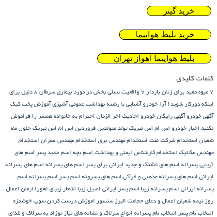
خرید گینر
خرید بلیط هواپیما
بلیط هواپیما اهواز تهران
کلمات کلیدی
7 میوه مفید برای زنان باردار
7 واقعیت تسلی بخش در مورد بیماری سرطان
8 دلیل برای
اینکه دورکار شوید !
آرا خودرو
آشنایی با رشته بهداشت عمومی
آشپزی
آموزش پخت کیک
آگهی خودرو
آگهی رایگان خودرو
احادیث اخر الزمان
احترام به خانواده همسر را فراموش
نکنید
اخبار خودرو
اس ام اس تبریک تولد متولدین فروردین
اس ام اس تبریک حلول ماه
شعبان
استخدام شرکت نفت
استخدام مهندس برق
استخدام مهندس عمران
استخدام
مهندس مکانیک
استخدام کارشناس ایمنی و بهداشت
اسم بچه
اسم جدید پسر
اسم های
آریایی پسرانه
اسم های قشنگ و جدید ایرانی برای پسر
اسم های پسرانه
اسم های پسرانه
ایرانی
اسم های پسرانه مذهبی و قرآنی
اسم های پسرونه
اسم پسر
اسم پسرانه
اسم
پسرانه ایرانی
اسم پسرانه زیبا
اسم پسر ایرانی اصیل زیبا
اشعار زیبای اهورا ایمان
اعمال
روز نیمه شعبان
اعمال و دعای حجامت
البرز سنسور
اموزش درست کردن سوپ خوشمزه
انتخاب نام پسر
انتخاب نام پسرانه
انواع سرلاک و نشانه های نیاز نوزاد به سرلاک و غذای