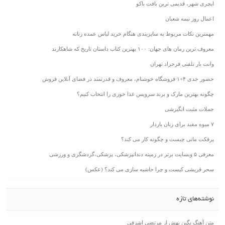
ایچری شهر، قدیمی ترین بافت باکو
اعمال روز نیمه شعبان
مهمترین نکات مربوط به سایزبندی هنگام خرید لباس عمده زنانه
معروف ترین رمان های جهان: ۱۰۰ بهترین کتاب داستان تاریخ که شاهکارند
وانت بار تلفنی فرحزاد تهران
حضور جدی ۴+۱ فروشگاه خوشنام، معروف و قدرتمند در فضای آنلاین فروش
چگونه بهترین مارک و برند سرویس غذا خوری را انتخاب کنیم؟
جملات مثبت انگیزشی
۷ میوه مفید برای زنان باردار
پرفکت مانی چیست و چگونه کار می کند؟
معرفی ۵ وبسایت برتر در زمینه دندانپزشکی، پزشکی،گردشگری و ورزشی
سحر قریشی کیست و چرا حاشیه سازی می کند؟ (عکس)
نوشته‌های تازه
متن آهنگ بگین بهش از مرتضی اشرفی