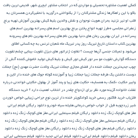
کمکی
اهمیت مشاوره تحصیلی و مواردی که در انتخاب مشاور
ایچری شهر، قدیمی ترین بافت
باکو
با این راهکارها زندگی مشترکتان را از یکنواختی درآورید
با تحقیرکردن همسرتان به
قلب او تیر نزنید
بحران هویت نوجوان و نقش والدین
بلیط کیش
بهترین آموزش تهیه برنج
زعفرانی مجلسی +طرز تهیه انواع پختن برنج
بهترین اسم های پسرانه
بهترین اسم های
پسرانه در ایران
بهترین رمان های دنیا
بهترین نام های پسرانه
بهترین نام های پسرونه
بهترین کتاب داستان تاریخ
تبریک روز پدر
تبریک ماه شعبان
ترنس به چه کسانی اطلاق
می‌شود و تمیلات جنسی آن‌ها چیست ؟
تفاوت ژنراتور های دیزل
تقویت بینایی چشم
تقویت
دستگاه گوارش
تقویت مو سر
تور کیش
تور کیش و بلیط کیش
تولید خاموش کننده آتش از
چوب
جدیدترین جملات خنده دار فضای مجازی
جملات تبریک ولادت حضرت مهدی (عج)
جملات
دوست داشتن یک طرفه
جملات زیبا
جملات زیبا و آموزنده کوتاه
جوک های خنده دار لاین و
وایبر
حکایت «کمک به همسایه»
حکایت های زیبا و پند آموز از بهلول
حکایتی خواندنی درباره
غفلت
خانواده گزینه مورد نظر برای ازدواج چقدر در انتخاب اهمیت دارد ؟
خرید دستگاه
فلزیاب
خرید فاکتور رسمی
خرید کوادکوپتر
خنده دار ترین نوع جراحی زیبایی
خواص خوردن
شیر زردچوبه قبل از خواب
خواص درمانی هلیله سیاه
خودرو
دانلود رایگان فیلم ایرانی
مغز های کوچک زنگ زده
دانلود رایگان فیلم سینمایی ایرانی مغز های کوچک زنگ زده
دانلود
رایگان فیلم سینمایی مغز های کوچک زنگ زده
دانلود رایگان فیلم مغزهای کوچک زنگ زده
دانلود رایگان فیلم مغز های کوچک زنگ زده
دانلود رایگان مغز های کوچک زنگ زده
دانلود
رمان
دانلود فیلم
دانلود فیلم ایرانی
دانلود فیلم ایرانی جدید
دانلود فیلم سینمایی ایرانی