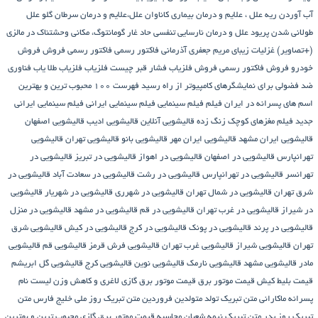
آب آوردن ریه
علل ، علایم و درمان بیماری کاناوان
علل،علایم و درمان سرطان گلو
علل
طولانی شدن پریود
علل و درمان نارسایی تنفسی حاد
غار گومانتوگ، مکانی وحشتناک در مالزی
(+تصاویر)
غزلیات زیبای مریم جعفری آذرمانی
فاکتور رسمی
فاکتور رسمی فروش
فروش
خودرو
فروش فاکتور رسمی
فروش فلزیاب
فشار قبر چیست
فلزیاب
فلزیاب طلا یاب
فناوری
ضد فضولی برای نمایشگرهای کامپیوتر از راه رسید
فهرست ۱۰۰ محبوب ترین و بهترین
اسم های پسرانه در ایران
فیلم
فیلم سینمایی
فیلم سینمایی ایرانی
فیلم سینمایی ایرانی
جدید
فیلم مغزهای کوچک زنگ زده
قالیشویی آنلاین
قالیشویی ادیب
قالیشویی اصفهان
قالیشویی ایران مشهد
قالیشویی ایران مهر
قالیشویی بانو
قالیشویی تهران
قالیشویی
تهرانپارس
قالیشویی در اصفهان
قالیشویی در اهواز
قالیشویی در تبریز
قالیشویی در
تهرانسر
قالیشویی در تهرانپارس
قالیشویی در رشت
قالیشویی در سعادت آباد
قالیشویی در
شرق تهران
قالیشویی در شمال تهران
قالیشویی در شهرری
قالیشویی در شهریار
قالیشویی
در شیراز
قالیشویی در غرب تهران
قالیشویی در قم
قالیشویی در مشهد
قالیشویی در منزل
قالیشویی در پرند
قالیشویی در پونک
قالیشویی در کرج
قالیشویی در کیش
قالیشویی شرق
تهران
قالیشویی شیراز
قالیشویی غرب تهران
قالیشویی فرش قرمز
قالیشویی قم
قالیشویی
مادر
قالیشویی مشهد
قالیشویی نارمک
قالیشویی نوین
قالیشویی کرج
قالیشویی گل ابریشم
قیمت بلیط کیش
قیمت موتور برق
قیمت موتور برق گازی
لاغری و کاهش وزن
لیست نام
پسرانه
ماکارانی
متن تبریک تولد متولدین فروردین
متن تبریک روز ملی خلیج فارس
متن
تبریک روز پدر
متن تبریک نیمه شعبان
محاسبه قیمت موتور برق گازی
محبوب ترین و بهترین