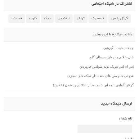
اشتراک در شبکه اجتماعی
گوگل پلاس
فیسبوک
تویتر
لینکدین
دیگ
کلوب
فیسنما
مطالب مشابه با این مطلب
جملات مثبت انگیزشی
علل،علایم و درمان سرطان گلو
اس ام اس تبریک تولد متولدین فروردین
شوخی ها و متن های خنده دار شبکه های مجازی
گرفتن گواهی نامه این خانم بعد از ۹۶۰ بار رد شدن (عکس)
ارسال دیدگاه جدید
نام شما :