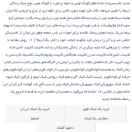
جدید
نام پسرونه
نشانه های کودک لوس و نحوه برخورد با کودک لوس
نوع سبک زندگی
ژن‌ها را تغییر می‌دهد
نکات طرز تهیه سوپ
نکاتی برای نگهداری از مرغ و خروس
نکا دیزل
هلیله سیاه
همه چیز درباره دستگاه فشارسنج
همه چیز درباره‌ی پرده بکارت تیغه‌ای (دو
سوراخه)
وکیوم
پخت و طرز تهیه کی
پرده زبرا
پرده های زبرا شرکت فتودراپه
پسرانه
پهپاد
پیام تبریک نیمه شعبان
پیامک فاتحه برای اموات در شب جمعه
چطور می توان از افسردگی
خلاص شد و یا آن را درمان کرد
چگونه خجالت خود را کنار بگذاریم؟ ( 12 روش مقابله با
خجالت )
چیزهایی که نباید دیگران از زندگی مشترکتان بدانند
کابینت
کابینت آشپزخانه
کابینت اشپزخانه
کابینت مدرن
کابینت هایگلاس
کابینت وکیوم
کابینت کلاسیک
کاردستی با
چوب کبریت
کار کده
کاهش تلفات با بالابردن ایمنی در کارگاه های صنعتی
کتاب داستان
کتاب
رمان
کمک به همسایه
کوادکوپتر
کوادکوپتر دوربین دار
کواد کوپترهای ارزان
کوادکوپترهای
حرفه ای
کوادکوپتر چیست
کیک
کیک آلو و هلو
کیک ریواس
کیک لیمو و نارگیل
کیک میوه
خشک
کیک نیویورکی
کیک نیویورکی شانتال
کیک پنیر با سیب
گنج‌ یاب
گوشت
گیر کردن این
خانم چاق در تاکسی
۱۴ نشانه که می‌گوید با همسرتان تفاهم دارید
۵ قدم تا شروع یک
رابطه عاشقانه جدید
خرید بک لینک قوی
خرید بک لینک ارزان
سفارش بک لینک
فیلمو
دانلود آهنگ