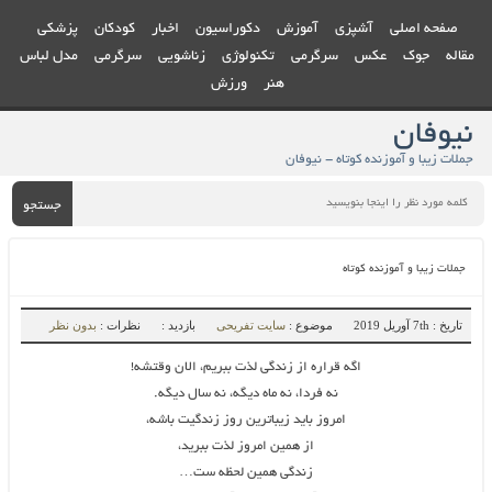
صفحه اصلی
آشپزی
آموزش
دکوراسیون
اخبار
کودکان
پزشکی
مقاله
جوک
عکس
سرگرمی
تکنولوژی
زناشویی
سرگرمی
مدل لباس
هنر
ورزش
نیوفان
جملات زیبا و آموزنده کوتاه - نیوفان
جستجو
جملات زیبا و آموزنده کوتاه
تاریخ : 7th آوریل 2019
موضوع :
سایت تفریحی
بازدید :
نظرات :
بدون نظر
اگه قراره از زندگی لذت ببریم، الان وقتشه!
نه فردا، نه ماه دیگه، نه سال دیگه.
امروز باید زیباترین روز زندگیت باشه،
از همین امروز لذت ببرید،
زندگی همین لحظه ست…