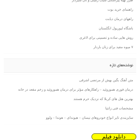
طرز تهیه پیراشکی سیب زمینی و نان سیردار
راهنمای خرید بوت
راههای درمان دیابت
باشگاه لیورپول انگلستان
روش هایی ساده و تضمینی برای لاغری
۷ میوه مفید برای زنان باردار
نوشته‌های تازه
متن آهنگ بگین بهش از مرتضی اشرفی
درمان فوری هموروئید – راهکارهای مؤثر برای درمان هموروئید و زخم مقعد در خانه
بهترین هتل های کربلا که نزدیک حرم هستند
مشخصات فنی زانتیا
سایزبندی تایر انواع خودروهای نیسان – هیوندای – هوندا – ولوو
دانلود فیلم