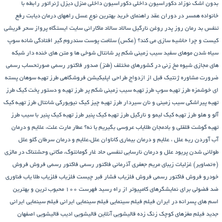
بدون اشک نوزاد
دکوراسیون داخلی
دکوراسیون داخلی منزل
دیزل ژنراتور
رابطه با
خانواده همسر در دوران عقد
راهنمای خرید بهترین نوع عسل
راههای درمان دیابت
رفع
تنفس بد
رمان
روز پدر
روغن نارگیل
سالاد
سالاد ماکارانی
سایت ایستگاه پرواز
سحر قریشی
کیست و چرا حاشیه سازی می کند؟ (عکس)
سلامت پوست
سندروم گیر افتادگی شانه
سوپ
سیاه شدن موهای سفید
سیب زمینی شکم پر
شانتال
شوخی ها و متن های خنده دار شبکه
های مجازی
شیوه مخ زنی در کشورهای مختلف (طنز)
صدور فاکتور رسمی
صورتحساب رسمی
ضرورت مشاوره ژنتیک قبل از ازدواج
طراحی اپلیکیشن فروشگاهی
طرز تهیه سوهان پسته
ای خوشمزه
طرز تهیه سوپ
طرز تهیه سیب زمینی شکم پر
طرز تهیه و دستور پخت کیک
طرز
تهیه پیراشكی سيب زمينی و نان سیردار
طرز تهیه چیز کیک نیویورکی شانتال
طرز تهیه کیک
آلو و هلو
طرز تهیه کیک لیمو و نارگیل
طرز تهیه کیک پنیر
طرز تهیه کیک پنیر با سیب
طرز
تهیه گوشت قلقلی و بادمجان
طلایاب
عروسی بگیریم یا نه؟
عطار مارت
علت، علایم و درمان
آب آوردن ریه
علل ، علایم و درمان بیماری کاناوان
علل،علایم و درمان سرطان گلو
علل
طولانی شدن پریود
علل و درمان نارسایی تنفسی حاد
غار گومانتوگ، مکانی وحشتناک در مالزی
(+تصاویر)
غزلیات زیبای مریم جعفری آذرمانی
فاکتور رسمی
فاکتور رسمی فروش
فروش
خودرو
فروش فاکتور رسمی
فروش فلزیاب
فشار قبر چیست
فلزیاب
فلزیاب طلا یاب
فناوری
ضد فضولی برای نمایشگرهای کامپیوتر از راه رسید
فهرست ۱۰۰ محبوب ترین و بهترین
اسم های پسرانه در ایران
فیلم
فیلم سینمایی
فیلم سینمایی ایرانی
فیلم سینمایی ایرانی
جدید
فیلم مغزهای کوچک زنگ زده
قالیشویی آنلاین
قالیشویی ادیب
قالیشویی اصفهان