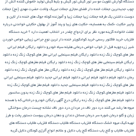
دستگاه گوارش
تقویت مو سر
تور کیش
تور کیش و بلیط کیش
تولید خاموش کننده آتش از
چوب
جدیدترین جملات خنده دار فضای مجازی
جملات تبریک ولادت حضرت مهدی (عج)
جملات
دوست داشتن یک طرفه
جملات زیبا
جملات زیبا و آموزنده کوتاه
جوک های خنده دار لاین و
وایبر
حکایت «کمک به همسایه»
حکایت های زیبا و پند آموز از بهلول
حکایتی خواندنی درباره
غفلت
خانواده گزینه مورد نظر برای ازدواج چقدر در انتخاب اهمیت دارد ؟
خرید دستگاه
فلزیاب
خرید فاکتور رسمی
خرید کوادکوپتر
خنده دار ترین نوع جراحی زیبایی
خواص خوردن
شیر زردچوبه قبل از خواب
خواص درمانی هلیله سیاه
خودرو
دانلود رایگان فیلم ایرانی
مغز های کوچک زنگ زده
دانلود رایگان فیلم سینمایی ایرانی مغز های کوچک زنگ زده
دانلود
رایگان فیلم سینمایی مغز های کوچک زنگ زده
دانلود رایگان فیلم مغزهای کوچک زنگ زده
دانلود رایگان فیلم مغز های کوچک زنگ زده
دانلود رایگان مغز های کوچک زنگ زده
دانلود
رمان
دانلود فیلم
دانلود فیلم ایرانی
دانلود فیلم ایرانی جدید
دانلود فیلم سینمایی ایرانی
مغز های کوچک زنگ زده
دانلود فیلم سینمایی جدید
دانلود فیلم مغز های کوچک زنگ زده
دانلود فیلم مغزهای کوچک زنگ زده
دانلود فیلم مغز های کوچک زنگ زده بدون سانسور
دانلود فیلم مغز های کوچک زنگ زده رایگان
درج آگهی رایگان خودرو
درختانی که با هسته
میوه ها رشد می کنند
درد دور ناف در مردان
درد دور ناف نشانه چیست
درمان سوختگی
زبان و گلو
درمان شوره سر
درمان مسائل دندان و دهان
درمان یبوست
دستور پخت و طرز
تهیه کیک میوه خشک
دستگاه فلزیاب
دستگاه‌ طلایاب
دستگاه‌ فلزیاب طلایاب
دستگاه‌ های
فلزیاب طلایاب و گنج‌ یاب
دستگاه‌ گنج‌ یاب
دلایل و علائم انواع آلرژی کودکان
دلایل گریه