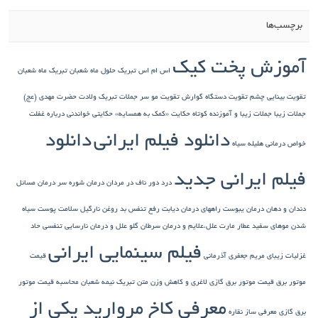
برچسب‌ها
آموزش پخت کیک
اس ام اس تبریک حلول ماه شعبان
تبریک ماه شعبان
تقویت بینایی چشم
تقویت دستگاه گوارش
تقویت مو سر
جملات تبریک ولادت حضرت مهدی (عج)
جملات زیبا
جملات زیبا و آموزنده کوتاه
حکایت «کمک به همسایه»
حکایتی خواندنی درباره غفلت
دانلود فیلم ایرانی
دانلود
خواص درمانی هلیله سیاه
فیلم ایرانی جدید
درد دور ناف در مردان
درمان شوره سر
درمان مسائل
دندان و دهان
درمان یبوست
راههای درمان دیابت
رفع تنفس بد
روغن نارگیل
سلامت پوست
سیاه
شدن موهای سفید
عطار مارت
علل،علایم و درمان سرطان گلو
علل و درمان نارسایی تنفسی حاد
فیلم سینمایی ایرانی
غزلیات زیبای مریم جعفری آذرمانی
قیمت
موتور برق
قیمت موتور برق گازی
لاغری و کاهش وزن
متن تبریک نیمه شعبان
محاسبه قیمت موتور
معرفی کاخ مروارید یکی از
برق گازی
معرفی ساز نقاره