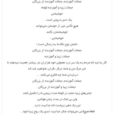
جملات آموزنده, جملات آموزنده از بزرگان
جملات زیبا و آموزنده کوتاه
خوشبختی
یک حس درونی است …
هیچ ڪس ﻏﯿﺮ ﺍﺯ ﺧﻮﺩﻣﺎﻥ نمیﺗﻮﺍﻧﺪ
ﺧﻮﺷﺒﺨﺘﻤﺎﻥ ڪﻨﺪ
ﺧﻮشبختی ،
ﺣﺎﺻﻞ ﻧﻮﻉ ﻧﮕﺎﻩ ﻣﺎ ﺑﻪ ﺯﻧﺪگی ﺍﺳﺖ !
جملات آموزنده, جملات آموزنده از بزرگان
جملات زیبا و آموزنده
اگر بدانید که مردم به یک سر درد معمولى خود هزاران بار بیشتر اهمیت میدهند تا
خبر مرگ من و شما، دیگر نگران نخواهید شد که
درباره ى شما چه فکرى مى کنند …
جملات آموزنده, جملات آموزنده از بزرگان
جملات زیبا و آموزنده از بزرگان
لباس‌های زیبا، شاید در کوتاه مدت زیبایی ما را تکمیل کنند
ولی بی شک در مدت زمان طولانی،
این یک ذهن زیباست که جذابیت دارد.
قطعاً هیچ‌کس نمی‌تواند منکر جذابیت ابدی یک روح زیبا شود…