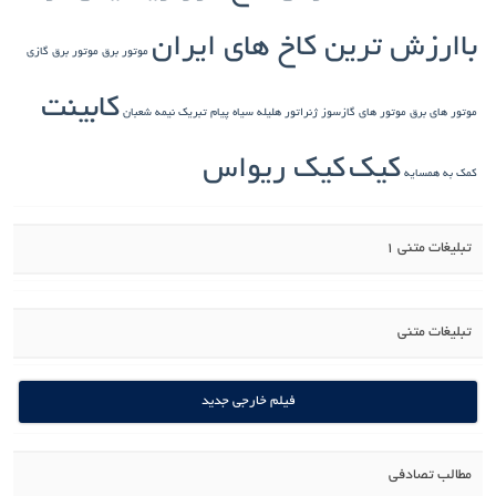
باارزش ترین کاخ های ایران
موتور برق
موتور برق گازی
کابینت
موتور های برق
موتور های گازسوز ژنراتور
هلیله سیاه
پیام تبریک نیمه شعبان
کیک
کیک ریواس
کمک به همسایه
تبلیغات متنی 1
تبلیغات متنی
فیلم خارجی جدید
مطالب تصادفی