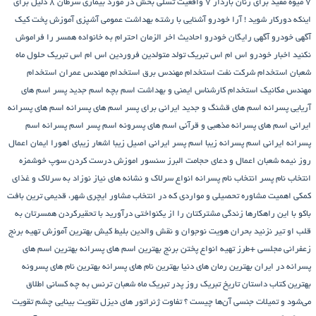
7 میوه مفید برای زنان باردار
7 واقعیت تسلی بخش در مورد بیماری سرطان
8 دلیل برای
اینکه دورکار شوید !
آرا خودرو
آشنایی با رشته بهداشت عمومی
آشپزی
آموزش پخت کیک
آگهی خودرو
آگهی رایگان خودرو
احادیث اخر الزمان
احترام به خانواده همسر را فراموش
نکنید
اخبار خودرو
اس ام اس تبریک تولد متولدین فروردین
اس ام اس تبریک حلول ماه
شعبان
استخدام شرکت نفت
استخدام مهندس برق
استخدام مهندس عمران
استخدام
مهندس مکانیک
استخدام کارشناس ایمنی و بهداشت
اسم بچه
اسم جدید پسر
اسم های
آریایی پسرانه
اسم های قشنگ و جدید ایرانی برای پسر
اسم های پسرانه
اسم های پسرانه
ایرانی
اسم های پسرانه مذهبی و قرآنی
اسم های پسرونه
اسم پسر
اسم پسرانه
اسم
پسرانه ایرانی
اسم پسرانه زیبا
اسم پسر ایرانی اصیل زیبا
اشعار زیبای اهورا ایمان
اعمال
روز نیمه شعبان
اعمال و دعای حجامت
البرز سنسور
اموزش درست کردن سوپ خوشمزه
انتخاب نام پسر
انتخاب نام پسرانه
انواع سرلاک و نشانه های نیاز نوزاد به سرلاک و غذای
کمکی
اهمیت مشاوره تحصیلی و مواردی که در انتخاب مشاور
ایچری شهر، قدیمی ترین بافت
باکو
با این راهکارها زندگی مشترکتان را از یکنواختی درآورید
با تحقیرکردن همسرتان به
قلب او تیر نزنید
بحران هویت نوجوان و نقش والدین
بلیط کیش
بهترین آموزش تهیه برنج
زعفرانی مجلسی +طرز تهیه انواع پختن برنج
بهترین اسم های پسرانه
بهترین اسم های
پسرانه در ایران
بهترین رمان های دنیا
بهترین نام های پسرانه
بهترین نام های پسرونه
بهترین کتاب داستان تاریخ
تبریک روز پدر
تبریک ماه شعبان
ترنس به چه کسانی اطلاق
می‌شود و تمیلات جنسی آن‌ها چیست ؟
تفاوت ژنراتور های دیزل
تقویت بینایی چشم
تقویت