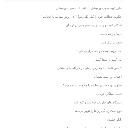
طرز تهیه سوپ ورمیشل + نکته پخت سوپ ورمیشل
چگونه خجالت خود را کنار بگذاریم؟ ( ۱۲ روش مقابله با خجالت )
احکام غیبت و پرسش و پاسخ هایی درباره آن
درمان زخم دیابت
سفارش پک فیلتر
چت روم چیست و چه مزایایی دارد؟
تور کیش و بلیط کیش
کاهش تلفات با بالابردن ایمنی در کارگاه های صنعتی
اعمال روز نیمه شعبان
سئو و بهینه سازی سایت را چگونه انجام دهیم؟
قیمت میلگرد کرمان
دستگاه‌ های فلزیاب طلایاب و گنج‌ یاب
نوع سبک زندگی ژن‌ها را تغییر می‌دهد
تابلو چلنیوم