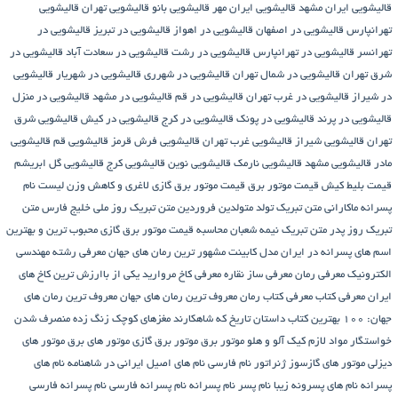
قالیشویی ایران مشهد
قالیشویی ایران مهر
قالیشویی بانو
قالیشویی تهران
قالیشویی
تهرانپارس
قالیشویی در اصفهان
قالیشویی در اهواز
قالیشویی در تبریز
قالیشویی در
تهرانسر
قالیشویی در تهرانپارس
قالیشویی در رشت
قالیشویی در سعادت آباد
قالیشویی در
شرق تهران
قالیشویی در شمال تهران
قالیشویی در شهرری
قالیشویی در شهریار
قالیشویی
در شیراز
قالیشویی در غرب تهران
قالیشویی در قم
قالیشویی در مشهد
قالیشویی در منزل
قالیشویی در پرند
قالیشویی در پونک
قالیشویی در کرج
قالیشویی در کیش
قالیشویی شرق
تهران
قالیشویی شیراز
قالیشویی غرب تهران
قالیشویی فرش قرمز
قالیشویی قم
قالیشویی
مادر
قالیشویی مشهد
قالیشویی نارمک
قالیشویی نوین
قالیشویی کرج
قالیشویی گل ابریشم
قیمت بلیط کیش
قیمت موتور برق
قیمت موتور برق گازی
لاغری و کاهش وزن
لیست نام
پسرانه
ماکارانی
متن تبریک تولد متولدین فروردین
متن تبریک روز ملی خلیج فارس
متن
تبریک روز پدر
متن تبریک نیمه شعبان
محاسبه قیمت موتور برق گازی
محبوب ترین و بهترین
اسم های پسرانه در ایران
مدل کابینت
مشهور ترین رمان های جهان
معرفی رشته مهندسی
الکترونیک
معرفی رمان
معرفی ساز نقاره
معرفی کاخ مروارید یکی از باارزش ترین کاخ های
ایران
معرفی کتاب
معرفی کتاب رمان
معروف ترین رمان های جهان
معروف ترین رمان های
جهان: ۱۰۰ بهترین کتاب داستان تاریخ که شاهکارند
مغزهای کوچک زنگ زده
منصرف شدن
خواستگار
مواد لازم کیک آلو و هلو
موتور برق
موتور برق گازی
موتور های برق
موتور های
دیزلی
موتور های گازسوز ژنراتور
نام فارسی
نام های اصیل ایرانی در شاهنامه
نام های
پسرانه
نام های پسرونه زیبا
نام پسر
نام پسرانه
نام پسرانه فارسی
نام پسرانه فارسی