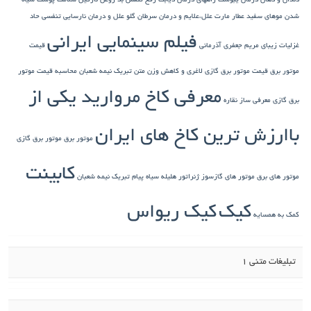
دندان و دهان
درمان یبوست
راههای درمان دیابت
رفع تنفس بد
روغن نارگیل
سلامت پوست
سیاه
شدن موهای سفید
عطار مارت
علل،علایم و درمان سرطان گلو
علل و درمان نارسایی تنفسی حاد
فیلم سینمایی ایرانی
غزلیات زیبای مریم جعفری آذرمانی
قیمت
موتور برق
قیمت موتور برق گازی
لاغری و کاهش وزن
متن تبریک نیمه شعبان
محاسبه قیمت موتور
معرفی کاخ مروارید یکی از
برق گازی
معرفی ساز نقاره
باارزش ترین کاخ های ایران
موتور برق
موتور برق گازی
کابینت
موتور های برق
موتور های گازسوز ژنراتور
هلیله سیاه
پیام تبریک نیمه شعبان
کیک
کیک ریواس
کمک به همسایه
تبلیغات متنی 1