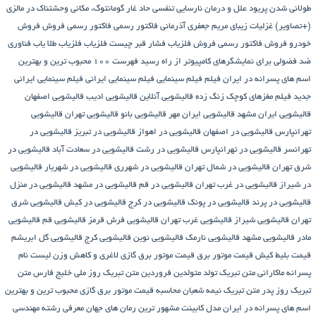
طولانی شدن پریود
علل و درمان نارسایی تنفسی حاد
غار گومانتوگ، مکانی وحشتناک در مالزی
(+تصاویر)
غزلیات زیبای مریم جعفری آذرمانی
فاکتور رسمی
فاکتور رسمی فروش
فروش
خودرو
فروش فاکتور رسمی
فروش فلزیاب
فشار قبر چیست
فلزیاب
فلزیاب طلا یاب
فناوری
ضد فضولی برای نمایشگرهای کامپیوتر از راه رسید
فهرست ۱۰۰ محبوب ترین و بهترین
اسم های پسرانه در ایران
فیلم
فیلم سینمایی
فیلم سینمایی ایرانی
فیلم سینمایی ایرانی
جدید
فیلم مغزهای کوچک زنگ زده
قالیشویی آنلاین
قالیشویی ادیب
قالیشویی اصفهان
قالیشویی ایران مشهد
قالیشویی ایران مهر
قالیشویی بانو
قالیشویی تهران
قالیشویی
تهرانپارس
قالیشویی در اصفهان
قالیشویی در اهواز
قالیشویی در تبریز
قالیشویی در
تهرانسر
قالیشویی در تهرانپارس
قالیشویی در رشت
قالیشویی در سعادت آباد
قالیشویی در
شرق تهران
قالیشویی در شمال تهران
قالیشویی در شهرری
قالیشویی در شهریار
قالیشویی
در شیراز
قالیشویی در غرب تهران
قالیشویی در قم
قالیشویی در مشهد
قالیشویی در منزل
قالیشویی در پرند
قالیشویی در پونک
قالیشویی در کرج
قالیشویی در کیش
قالیشویی شرق
تهران
قالیشویی شیراز
قالیشویی غرب تهران
قالیشویی فرش قرمز
قالیشویی قم
قالیشویی
مادر
قالیشویی مشهد
قالیشویی نارمک
قالیشویی نوین
قالیشویی کرج
قالیشویی گل ابریشم
قیمت بلیط کیش
قیمت موتور برق
قیمت موتور برق گازی
لاغری و کاهش وزن
لیست نام
پسرانه
ماکارانی
متن تبریک تولد متولدین فروردین
متن تبریک روز ملی خلیج فارس
متن
تبریک روز پدر
متن تبریک نیمه شعبان
محاسبه قیمت موتور برق گازی
محبوب ترین و بهترین
اسم های پسرانه در ایران
مدل کابینت
مشهور ترین رمان های جهان
معرفی رشته مهندسی