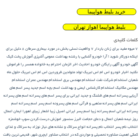
خرید بلیط هواپیما
بلیط هواپیما اهواز تهران
کلمات کلیدی
7 میوه مفید برای زنان باردار
7 واقعیت تسلی بخش در مورد بیماری سرطان
8 دلیل برای
اینکه دورکار شوید !
آرا خودرو
آشنایی با رشته بهداشت عمومی
آشپزی
آموزش پخت کیک
آگهی خودرو
آگهی رایگان خودرو
احادیث اخر الزمان
احترام به خانواده همسر را فراموش
نکنید
اخبار خودرو
اس ام اس تبریک تولد متولدین فروردین
اس ام اس تبریک حلول ماه
شعبان
استخدام شرکت نفت
استخدام مهندس برق
استخدام مهندس عمران
استخدام
مهندس مکانیک
استخدام کارشناس ایمنی و بهداشت
اسم بچه
اسم جدید پسر
اسم های
آریایی پسرانه
اسم های قشنگ و جدید ایرانی برای پسر
اسم های پسرانه
اسم های پسرانه
ایرانی
اسم های پسرانه مذهبی و قرآنی
اسم های پسرونه
اسم پسر
اسم پسرانه
اسم
پسرانه ایرانی
اسم پسرانه زیبا
اسم پسر ایرانی اصیل زیبا
اشعار زیبای اهورا ایمان
اعمال
روز نیمه شعبان
اعمال و دعای حجامت
البرز سنسور
اموزش درست کردن سوپ خوشمزه
انتخاب نام پسر
انتخاب نام پسرانه
انواع سرلاک و نشانه های نیاز نوزاد به سرلاک و غذای
کمکی
اهمیت مشاوره تحصیلی و مواردی که در انتخاب مشاور
ایچری شهر، قدیمی ترین بافت