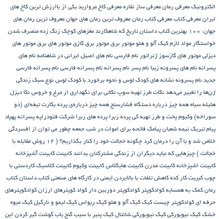
الکترونیک
معرفی رمان
معرفی ساز نقاره
معرفی کاخ مروارید یکی از باارزش ترین کاخ های
ایران
معرفی کتاب
معرفی کتاب رمان
معروف ترین رمان های جهان
معروف ترین رمان های
جهان: ۱۰۰ بهترین کتاب داستان تاریخ که شاهکارند
مغزهای کوچک زنگ زده
منصرف شدن
خواستگار
مواد لازم کیک آلو و هلو
موتور برق
موتور برق گازی
موتور های برق
موتور های
دیزلی
موتور های گازسوز ژنراتور
نام فارسی
نام های اصیل ایرانی در شاهنامه
نام های
پسرانه
نام های پسرونه زیبا
نام پسر
نام پسرانه
نام پسرانه فارسی
نام پسرانه فارسی
جدید
نام پسرونه
نشانه های کودک لوس و نحوه برخورد با کودک لوس
نوع سبک زندگی
ژن‌ها را تغییر می‌دهد
نکات طرز تهیه سوپ
نکاتی برای نگهداری از مرغ و خروس
نکا دیزل
هلیله سیاه
همه چیز درباره دستگاه فشارسنج
همه چیز درباره‌ی پرده بکارت تیغه‌ای (دو
سوراخه)
وکیوم
پخت و طرز تهیه کی
پرده زبرا
پرده های زبرا شرکت فتودراپه
پسرانه
پهپاد
پیام تبریک نیمه شعبان
پیامک فاتحه برای اموات در شب جمعه
چطور می توان از افسردگی
خلاص شد و یا آن را درمان کرد
چگونه خجالت خود را کنار بگذاریم؟ ( 12 روش مقابله با
خجالت )
چیزهایی که نباید دیگران از زندگی مشترکتان بدانند
کابینت
کابینت آشپزخانه
کابینت اشپزخانه
کابینت مدرن
کابینت هایگلاس
کابینت وکیوم
کابینت کلاسیک
کاردستی با
چوب کبریت
کار کده
کاهش تلفات با بالابردن ایمنی در کارگاه های صنعتی
کتاب داستان
کتاب
رمان
کمک به همسایه
کوادکوپتر
کوادکوپتر دوربین دار
کواد کوپترهای ارزان
کوادکوپترهای
حرفه ای
کوادکوپتر چیست
کیک
کیک آلو و هلو
کیک ریواس
کیک لیمو و نارگیل
کیک میوه
خشک
کیک نیویورکی
کیک نیویورکی شانتال
کیک پنیر با سیب
گنج‌ یاب
گوشت
گیر کردن این