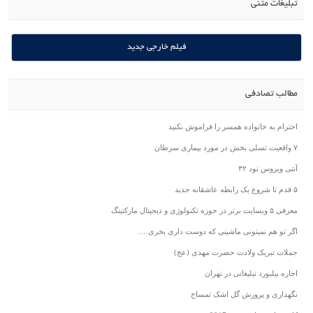
تبلیغات متنی
فیلم خارجی جدید
مطالب تصادفی
احترام به خانواده همسر را فراموش نکنید
۷ واقعیت تسلی بخش در مورد بیماری سرطان
آنتی ویروس نود ۳۲
۵ قدم تا شروع یک رابطه عاشقانه جدید
معرفی ۵ وبسایت برتر در حوزه تکنولوژی و دیجیتال مارکتینگ
اگر تو هم نمیتونی ماشینی که دوست داری بخری….
جملات تبریک ولادت حضرت مهدی (عج)
اجاره بیلبورد تبلیغاتی در تهران
نگهداری و پرورش گل اشک تمساح