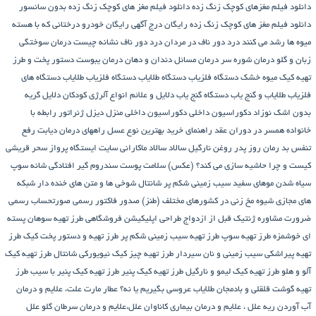
دانلود فیلم مغزهای کوچک زنگ زده
دانلود فیلم مغز های کوچک زنگ زده بدون سانسور
دانلود فیلم مغز های کوچک زنگ زده رایگان
درج آگهی رایگان خودرو
درختانی که با هسته
میوه ها رشد می کنند
درد دور ناف در مردان
درد دور ناف نشانه چیست
درمان سوختگی
زبان و گلو
درمان شوره سر
درمان مسائل دندان و دهان
درمان یبوست
دستور پخت و طرز
تهیه کیک میوه خشک
دستگاه فلزیاب
دستگاه‌ طلایاب
دستگاه‌ فلزیاب طلایاب
دستگاه‌ های
فلزیاب طلایاب و گنج‌ یاب
دستگاه‌ گنج‌ یاب
دلایل و علائم انواع آلرژی کودکان
دلایل گریه
بدون اشک نوزاد
دکوراسیون داخلی
دکوراسیون داخلی منزل
دیزل ژنراتور
رابطه با
خانواده همسر در دوران عقد
راهنمای خرید بهترین نوع عسل
راههای درمان دیابت
رفع
تنفس بد
رمان
روز پدر
روغن نارگیل
سالاد
سالاد ماکارانی
سایت ایستگاه پرواز
سحر قریشی
کیست و چرا حاشیه سازی می کند؟ (عکس)
سلامت پوست
سندروم گیر افتادگی شانه
سوپ
سیاه شدن موهای سفید
سیب زمینی شکم پر
شانتال
شوخی ها و متن های خنده دار شبکه
های مجازی
شیوه مخ زنی در کشورهای مختلف (طنز)
صدور فاکتور رسمی
صورتحساب رسمی
ضرورت مشاوره ژنتیک قبل از ازدواج
طراحی اپلیکیشن فروشگاهی
طرز تهیه سوهان پسته
ای خوشمزه
طرز تهیه سوپ
طرز تهیه سیب زمینی شکم پر
طرز تهیه و دستور پخت کیک
طرز
تهیه پیراشكی سيب زمينی و نان سیردار
طرز تهیه چیز کیک نیویورکی شانتال
طرز تهیه کیک
آلو و هلو
طرز تهیه کیک لیمو و نارگیل
طرز تهیه کیک پنیر
طرز تهیه کیک پنیر با سیب
طرز
تهیه گوشت قلقلی و بادمجان
طلایاب
عروسی بگیریم یا نه؟
عطار مارت
علت، علایم و درمان
آب آوردن ریه
علل ، علایم و درمان بیماری کاناوان
علل،علایم و درمان سرطان گلو
علل