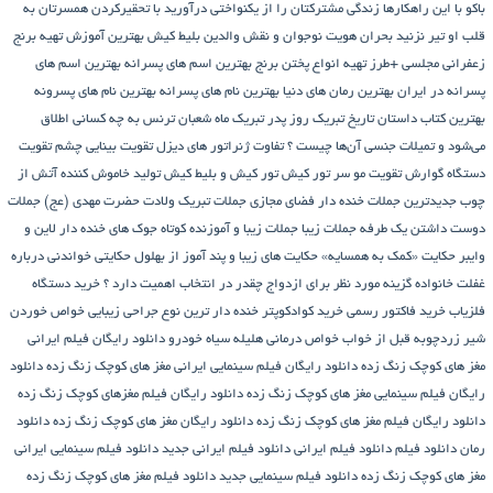
باکو
با این راهکارها زندگی مشترکتان را از یکنواختی درآورید
با تحقیرکردن همسرتان به
قلب او تیر نزنید
بحران هویت نوجوان و نقش والدین
بلیط کیش
بهترین آموزش تهیه برنج
زعفرانی مجلسی +طرز تهیه انواع پختن برنج
بهترین اسم های پسرانه
بهترین اسم های
پسرانه در ایران
بهترین رمان های دنیا
بهترین نام های پسرانه
بهترین نام های پسرونه
بهترین کتاب داستان تاریخ
تبریک روز پدر
تبریک ماه شعبان
ترنس به چه کسانی اطلاق
می‌شود و تمیلات جنسی آن‌ها چیست ؟
تفاوت ژنراتور های دیزل
تقویت بینایی چشم
تقویت
دستگاه گوارش
تقویت مو سر
تور کیش
تور کیش و بلیط کیش
تولید خاموش کننده آتش از
چوب
جدیدترین جملات خنده دار فضای مجازی
جملات تبریک ولادت حضرت مهدی (عج)
جملات
دوست داشتن یک طرفه
جملات زیبا
جملات زیبا و آموزنده کوتاه
جوک های خنده دار لاین و
وایبر
حکایت «کمک به همسایه»
حکایت های زیبا و پند آموز از بهلول
حکایتی خواندنی درباره
غفلت
خانواده گزینه مورد نظر برای ازدواج چقدر در انتخاب اهمیت دارد ؟
خرید دستگاه
فلزیاب
خرید فاکتور رسمی
خرید کوادکوپتر
خنده دار ترین نوع جراحی زیبایی
خواص خوردن
شیر زردچوبه قبل از خواب
خواص درمانی هلیله سیاه
خودرو
دانلود رایگان فیلم ایرانی
مغز های کوچک زنگ زده
دانلود رایگان فیلم سینمایی ایرانی مغز های کوچک زنگ زده
دانلود
رایگان فیلم سینمایی مغز های کوچک زنگ زده
دانلود رایگان فیلم مغزهای کوچک زنگ زده
دانلود رایگان فیلم مغز های کوچک زنگ زده
دانلود رایگان مغز های کوچک زنگ زده
دانلود
رمان
دانلود فیلم
دانلود فیلم ایرانی
دانلود فیلم ایرانی جدید
دانلود فیلم سینمایی ایرانی
مغز های کوچک زنگ زده
دانلود فیلم سینمایی جدید
دانلود فیلم مغز های کوچک زنگ زده