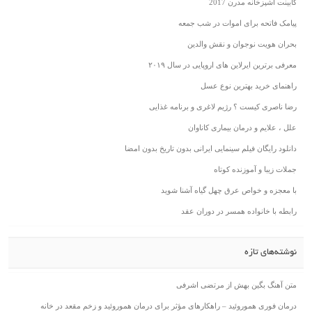
کابینت اشپزخانه مدرن 2017
پیامک فاتحه برای اموات در شب جمعه
بحران هویت نوجوان و نقش والدین
معرفی برترین ایرلاین های اروپایی در سال ۲۰۱۹
راهنمای خرید بهترین نوع عسل
رضا ناصری کیست ؟ رژیم لاغری و برنامه غذایی
علل ، علایم و درمان بیماری کاناوان
دانلود رایگان فیلم سینمایی ایرانی بدون تاریخ بدون امضا
جملات زیبا و آموزنده کوتاه
با معجزه و خواص عرق چهل گیاه آشنا شوید
رابطه با خانواده همسر در دوران عقد
نوشته‌های تازه
متن آهنگ بگین بهش از مرتضی اشرفی
درمان فوری هموروئید – راهکارهای مؤثر برای درمان هموروئید و زخم مقعد در خانه