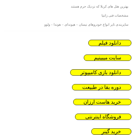
بهترین هتل های کربلا که نزدیک حرم هستند
مشخصات فنی زانتیا
سایزبندی تایر انواع خودروهای نیسان – هیوندای – هوندا – ولوو
دانلود فیلم
سایت میبینیم
دانلود بازی کامیپوتر
دوره بقا در طبیعت
خرید هاست ارزان
فروشگاه اینترنتی
خرید گینر