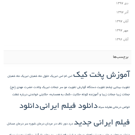
دی ۱۳۹۷
آذر ۱۳۹۷
آبان ۱۳۹۷
مهر ۱۳۹۷
آبان ۱۳۹۶
برچسب‌ها
آموزش پخت کیک
اس ام اس تبریک حلول ماه شعبان
تبریک ماه شعبان
تقویت بینایی چشم
تقویت دستگاه گوارش
تقویت مو سر
جملات تبریک ولادت حضرت مهدی (عج)
جملات زیبا
جملات زیبا و آموزنده کوتاه
حکایت «کمک به همسایه»
حکایتی خواندنی درباره غفلت
دانلود فیلم ایرانی
دانلود
خواص درمانی هلیله سیاه
فیلم ایرانی جدید
درد دور ناف در مردان
درمان شوره سر
درمان مسائل