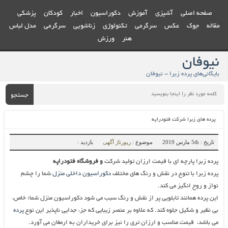
صفحه اصلی
آشپزی
آموزش
دکوراسیون
اخبار
کودکان
پزشکی
مقاله
جوک
عکس
سرگرمی
تکنولوژی
زناشویی
سرگرمی
مدل لباس
هنر
ورزش
نیوفان
بایگانی‌های پرده زبرا - نیوفان
جستجو
پرده های زبرا شرکت فتودراپه
تاریخ : 5th مارس 2019
موضوع :
رپورتاژ آگهی
بازدید :
پرده زبرا پارچه ای با قیمت ارزان تولید شرکت
و فروشگاه فتودراپه
پرده زبرا با تنوع در نقش و رنگ های مختلف
دکوراسیون داخلی منزل
شما را چشم
نواز و روح انگیز می کند.
این پرده همانند تابلویی پر از نقش و رنگ سبب می شود دکوراسیون منزل شما؛ خاص،
بی نظیر و شکیل جلوه کند. که علاوه بر عنصر زیبایی که جزء جدایی ناپذیر این نوع
پرده
می باشد، قیمت مناسب و ارزان تری را نیز برای خریداران به ارمغان می آورد.