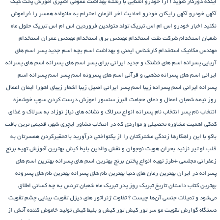
اینکه دورکار شوید !
آرا خودرو
آشنایی با رشته بهداشت عمومی
آشپزی
آموزش پخت کیک
آگهی خودرو
آگهی رایگان خودرو
احادیث اخر الزمان
احترام به خانواده همسر را فراموش
نکنید
اخبار خودرو
اس ام اس تبریک تولد متولدین فروردین
اس ام اس تبریک حلول ماه
شعبان
استخدام شرکت نفت
استخدام مهندس برق
استخدام مهندس عمران
استخدام
مهندس مکانیک
استخدام کارشناس ایمنی و بهداشت
اسم بچه
اسم جدید پسر
اسم های
آریایی پسرانه
اسم های قشنگ و جدید ایرانی برای پسر
اسم های پسرانه
اسم های پسرانه
ایرانی
اسم های پسرانه مذهبی و قرآنی
اسم های پسرونه
اسم پسر
اسم پسرانه
اسم
پسرانه ایرانی
اسم پسرانه زیبا
اسم پسر ایرانی اصیل زیبا
اشعار زیبای اهورا ایمان
اعمال
روز نیمه شعبان
اعمال و دعای حجامت
البرز سنسور
اموزش درست کردن سوپ خوشمزه
انتخاب نام پسر
انتخاب نام پسرانه
انواع سرلاک و نشانه های نیاز نوزاد به سرلاک و غذای
کمکی
اهمیت مشاوره تحصیلی و مواردی که در انتخاب مشاور
ایچری شهر، قدیمی ترین بافت
باکو
با این راهکارها زندگی مشترکتان را از یکنواختی درآورید
با تحقیرکردن همسرتان به
قلب او تیر نزنید
بحران هویت نوجوان و نقش والدین
بلیط کیش
بهترین آموزش تهیه برنج
زعفرانی مجلسی +طرز تهیه انواع پختن برنج
بهترین اسم های پسرانه
بهترین اسم های
پسرانه در ایران
بهترین رمان های دنیا
بهترین نام های پسرانه
بهترین نام های پسرونه
بهترین کتاب داستان تاریخ
تبریک روز پدر
تبریک ماه شعبان
ترنس به چه کسانی اطلاق
می‌شود و تمیلات جنسی آن‌ها چیست ؟
تفاوت ژنراتور های دیزل
تقویت بینایی چشم
تقویت
دستگاه گوارش
تقویت مو سر
تور کیش
تور کیش و بلیط کیش
تولید خاموش کننده آتش از