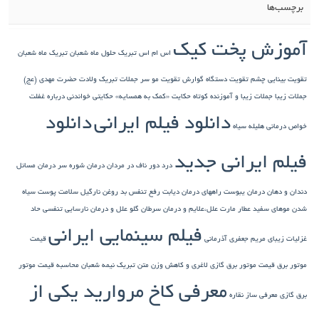
برچسب‌ها
آموزش پخت کیک
اس ام اس تبریک حلول ماه شعبان
تبریک ماه شعبان
تقویت بینایی چشم
تقویت دستگاه گوارش
تقویت مو سر
جملات تبریک ولادت حضرت مهدی (عج)
جملات زیبا
جملات زیبا و آموزنده کوتاه
حکایت «کمک به همسایه»
حکایتی خواندنی درباره غفلت
دانلود فیلم ایرانی
دانلود
خواص درمانی هلیله سیاه
فیلم ایرانی جدید
درد دور ناف در مردان
درمان شوره سر
درمان مسائل
دندان و دهان
درمان یبوست
راههای درمان دیابت
رفع تنفس بد
روغن نارگیل
سلامت پوست
سیاه
شدن موهای سفید
عطار مارت
علل،علایم و درمان سرطان گلو
علل و درمان نارسایی تنفسی حاد
فیلم سینمایی ایرانی
غزلیات زیبای مریم جعفری آذرمانی
قیمت
موتور برق
قیمت موتور برق گازی
لاغری و کاهش وزن
متن تبریک نیمه شعبان
محاسبه قیمت موتور
معرفی کاخ مروارید یکی از
برق گازی
معرفی ساز نقاره