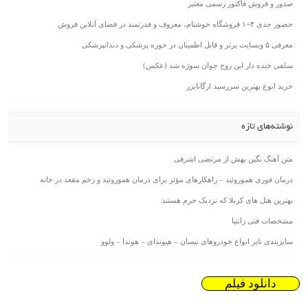
صدور و فروش فاکتور رسمی معتبر
حضور جدی ۴+۱ فروشگاه خوشنام، معروف و قدرتمند در فضای آنلاین فروش
معرفی ۵ وبسایت برتر و قابل اطمینان در حوزه پزشکی و دندانپزشکی
سلفی خنده دار این زوج جوان سوژه شد (عکس)
خرید انوع بهترین سررسید ارگانایزر
نوشته‌های تازه
متن آهنگ بگین بهش از مرتضی اشرفی
درمان فوری هموروئید – راهکارهای مؤثر برای درمان هموروئید و زخم مقعد در خانه
بهترین هتل های کربلا که نزدیک حرم هستند
مشخصات فنی زانتیا
سایزبندی تایر انواع خودروهای نیسان – هیوندای – هوندا – ولوو
دانلود فیلم