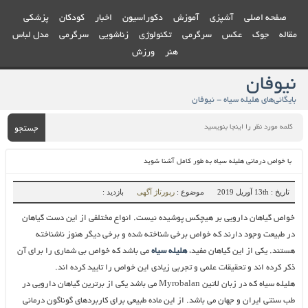
صفحه اصلی
آشپزی
آموزش
دکوراسیون
اخبار
کودکان
پزشکی
مقاله
جوک
عکس
سرگرمی
تکنولوژی
زناشویی
سرگرمی
مدل لباس
هنر
ورزش
نیوفان
بایگانی‌های هلیله سیاه - نیوفان
جستجو
با خواص درمانی هلیله سیاه به طور کامل آشنا شوید
تاریخ : 13th آوریل 2019
موضوع :
رپورتاژ آگهی
بازدید :
خواص گیاهان دارویی بر هیچکس پوشیده نیست. انواع مختلفی از این دست گیاهان
در طبیعت وجود دارند که خواص برخی شناخته شده و برخی دیگر هنوز ناشناخته
هستند. یکی از این گیاهان مفید،
هلیله سیاه
می باشد که خواص بی شماری را برای آن
ذکر کرده اند و تحقیقات علمی و تجربی زیادی این خواص را تایید کرده اند.
هلیله سیاه که در زبان لاتین
Myrobalan
می باشد یکی از برترین گیاهان دارویی در
طب سنتی ایران و جهان می باشد. از این ماده طبیعی برای کاربردهای گوناگون درمانی