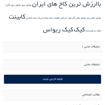
باارزش ترین کاخ های ایران
موتور برق
موتور برق گازی
کابینت
موتور های برق
موتور های گازسوز ژنراتور
هلیله سیاه
پیام تبریک نیمه شعبان
کیک
کیک ریواس
کمک به همسایه
تبلیغات متنی 1
تبلیغات متنی
فیلم خارجی جدید
مطالب تصادفی