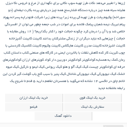
ژن‌ها را تغییر می‌دهد
نکات طرز تهیه سوپ
نکاتی برای نگهداری از مرغ و خروس
نکا دیزل
هلیله سیاه
همه چیز درباره دستگاه فشارسنج
همه چیز درباره‌ی پرده بکارت تیغه‌ای (دو
سوراخه)
وکیوم
پخت و طرز تهیه کی
پرده زبرا
پرده های زبرا شرکت فتودراپه
پسرانه
پهپاد
پیام تبریک نیمه شعبان
پیامک فاتحه برای اموات در شب جمعه
چطور می توان از افسردگی
خلاص شد و یا آن را درمان کرد
چگونه خجالت خود را کنار بگذاریم؟ ( 12 روش مقابله با
خجالت )
چیزهایی که نباید دیگران از زندگی مشترکتان بدانند
کابینت
کابینت آشپزخانه
کابینت اشپزخانه
کابینت مدرن
کابینت هایگلاس
کابینت وکیوم
کابینت کلاسیک
کاردستی با
چوب کبریت
کار کده
کاهش تلفات با بالابردن ایمنی در کارگاه های صنعتی
کتاب داستان
کتاب
رمان
کمک به همسایه
کوادکوپتر
کوادکوپتر دوربین دار
کواد کوپترهای ارزان
کوادکوپترهای
حرفه ای
کوادکوپتر چیست
کیک
کیک آلو و هلو
کیک ریواس
کیک لیمو و نارگیل
کیک میوه
خشک
کیک نیویورکی
کیک نیویورکی شانتال
کیک پنیر با سیب
گنج‌ یاب
گوشت
گیر کردن این
خانم چاق در تاکسی
۱۴ نشانه که می‌گوید با همسرتان تفاهم دارید
۵ قدم تا شروع یک
رابطه عاشقانه جدید
خرید بک لینک قوی
خرید بک لینک ارزان
سفارش بک لینک
فیلمو
دانلود آهنگ