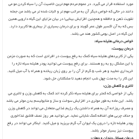
مورد استفاده قرار می گیرد. در عموم مردم مهم ترین خاصیت آن را سیاه کردن مو می
دانند در حالی که خواص دیگر آن به مراتب مهم تر و اثبات شده تر می باشد من جمله
تقویت ذهن و حافظه و همچنین افزایش بینایی! در بیان مزایای این گیاه دارویی همین
بس که به آن اکسیر طول عمر گویند و برای درمان بسیاری از بیماری ها کاربرد دارد.
این گیاه در اصل بومی کشور هند می باشد.
خواص درمانی هلیله سیاه:
درمان یبوست:
یکی از کاربردهای هلیله سیاه کمک به رفع یبوست در افرادی است که به صورت مزمن
با این مشکل رو به رو هستند. برای رفع یبوست می توانید پودر هلیله سیاه تازه را
خریداری نمایید و هر شب ۵ گرم از آن را بر روی زبان ریخته و همراه با آب میل کنید.
این کار را به مدت چهل شب انجام دهید تا مشکلتان حل شود.
لاغری و کاهش وزن:
یکی از خواصی که کمتر برای هلیله سیاه ذکر کرده اند کمک به کاهش وزن و لاغری می
باشد. این ماده به طور موثری در افزایش سوخت و ساز و متابولیسم بدن موثر می باشد
و مصرف روزانه آن به همراه داشتن یک رژیم غذایی متعادل می تواند در کاهش وزن
و حذف چربی های اضافه کمک شایانی نماید. می توانید هر روز نصف قاشق غذاخوری
پودر هلیله تازه را درون یک لیوان آب گرم بریزید و میل کنید. اینکار می تواند در رفع
یبوست نیز بسیار موثر باشد.
درمان مسائل دندان و دهان: