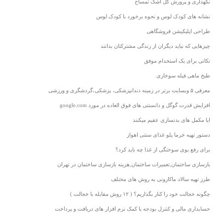
نگهداری و پرورش گل اشک تمساح
نشانه های کودک لوس و نحوه برخورد با کودک لوس
طراحی اپلیکیشن فروشگاهی
چیزهایی که نباید دیگران از زندگی مشترکتان بدانند
نکاتی برای یک استخدام موفق
طبخ ماهی فیله سوخاری
معرفی ۵ وبسایت برتر در زمینه دندانپزشکی، پزشکی،گردشگری و ورزشی
افزایش قدرت گوگل و دانستنی های فوق العاده در مورد google.com
ایا مکمل های بدنسازی عقیم میکنند
دستور تهیه خرما پلو غذای سنتی اهواز
برای رفع بوی سوختگی از غذا چه باید کرد؟
بازسازی ساختمان,تعمیرات ساختمان,هزینه بازسازی ساختمان در تهران
طرز تهیه سالاد ماکارونی به روش های مختلف
چگونه خجالت خود را کنار بگذاریم؟ ( ۱۲ روش مقابله با خجالت )
حسابداری مالی و کنترل بودجه با کمک نرم افزار های دریافت و پرداخت