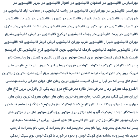
تهرانپارس
قالیشویی در اصفهان
قالیشویی در اهواز
قالیشویی در تبریز
قالیشویی در
تهرانسر
قالیشویی در تهرانپارس
قالیشویی در رشت
قالیشویی در سعادت آباد
قالیشویی در
شرق تهران
قالیشویی در شمال تهران
قالیشویی در شهرری
قالیشویی در شهریار
قالیشویی
در شیراز
قالیشویی در غرب تهران
قالیشویی در قم
قالیشویی در مشهد
قالیشویی در منزل
قالیشویی در پرند
قالیشویی در پونک
قالیشویی در کرج
قالیشویی در کیش
قالیشویی شرق
تهران
قالیشویی شیراز
قالیشویی غرب تهران
قالیشویی فرش قرمز
قالیشویی قم
قالیشویی
مادر
قالیشویی مشهد
قالیشویی نارمک
قالیشویی نوین
قالیشویی کرج
قالیشویی گل ابریشم
قیمت بلیط کیش
قیمت موتور برق
قیمت موتور برق گازی
لاغری و کاهش وزن
لیست نام
پسرانه
ماکارانی
متن تبریک تولد متولدین فروردین
متن تبریک روز ملی خلیج فارس
متن
تبریک روز پدر
متن تبریک نیمه شعبان
محاسبه قیمت موتور برق گازی
محبوب ترین و بهترین
اسم های پسرانه در ایران
مدل کابینت
مشهور ترین رمان های جهان
معرفی رشته مهندسی
الکترونیک
معرفی رمان
معرفی ساز نقاره
معرفی کاخ مروارید یکی از باارزش ترین کاخ های
ایران
معرفی کتاب
معرفی کتاب رمان
معروف ترین رمان های جهان
معروف ترین رمان های
جهان: ۱۰۰ بهترین کتاب داستان تاریخ که شاهکارند
مغزهای کوچک زنگ زده
منصرف شدن
خواستگار
مواد لازم کیک آلو و هلو
موتور برق
موتور برق گازی
موتور های برق
موتور های
دیزلی
موتور های گازسوز ژنراتور
نام فارسی
نام های اصیل ایرانی در شاهنامه
نام های
پسرانه
نام های پسرونه زیبا
نام پسر
نام پسرانه
نام پسرانه فارسی
نام پسرانه فارسی
جدید
نام پسرونه
نشانه های کودک لوس و نحوه برخورد با کودک لوس
نوع سبک زندگی