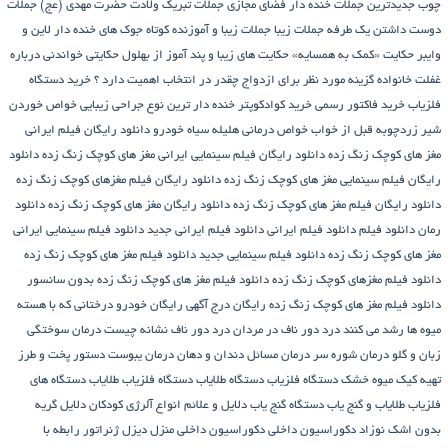
چوب
جدیدترین جملات خنده دار فضای مجازی
جملات تبریک ولادت حضرت مهدی (عج)
جملات
دوست داشتن یک طرفه
جملات زیبا
جملات زیبا و آموزنده کوتاه
جوک های خنده دار لاین و
وایبر
حکایت «کمک به همسایه»
حکایت های زیبا و پند آموز از بهلول
حکایتی خواندنی درباره
غفلت
خانواده گزینه مورد نظر برای ازدواج چقدر در انتخاب اهمیت دارد ؟
خرید دستگاه
فلزیاب
خرید فاکتور رسمی
خرید کوادکوپتر
خنده دار ترین نوع جراحی زیبایی
خواص خوردن
شیر زردچوبه قبل از خواب
خواص درمانی هلیله سیاه
خودرو
دانلود رایگان فیلم ایرانی
مغز های کوچک زنگ زده
دانلود رایگان فیلم سینمایی ایرانی مغز های کوچک زنگ زده
دانلود
رایگان فیلم سینمایی مغز های کوچک زنگ زده
دانلود رایگان فیلم مغزهای کوچک زنگ زده
دانلود رایگان فیلم مغز های کوچک زنگ زده
دانلود رایگان مغز های کوچک زنگ زده
دانلود
رمان
دانلود فیلم
دانلود فیلم ایرانی
دانلود فیلم ایرانی جدید
دانلود فیلم سینمایی ایرانی
مغز های کوچک زنگ زده
دانلود فیلم سینمایی جدید
دانلود فیلم مغز های کوچک زنگ زده
دانلود فیلم مغزهای کوچک زنگ زده
دانلود فیلم مغز های کوچک زنگ زده بدون سانسور
دانلود فیلم مغز های کوچک زنگ زده رایگان
درج آگهی رایگان خودرو
درختانی که با هسته
میوه ها رشد می کنند
درد دور ناف در مردان
درد دور ناف نشانه چیست
درمان سوختگی
زبان و گلو
درمان شوره سر
درمان مسائل دندان و دهان
درمان یبوست
دستور پخت و طرز
تهیه کیک میوه خشک
دستگاه فلزیاب
دستگاه‌ طلایاب
دستگاه‌ فلزیاب طلایاب
دستگاه‌ های
فلزیاب طلایاب و گنج‌ یاب
دستگاه‌ گنج‌ یاب
دلایل و علائم انواع آلرژی کودکان
دلایل گریه
بدون اشک نوزاد
دکوراسیون داخلی
دکوراسیون داخلی منزل
دیزل ژنراتور
رابطه با