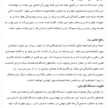
جالب است که بدانید در کشور هند که این گیاه بومی آن کشور می باشد از جوشانده
این ماده برای شستشوی دهان و به عنوان دهانشویه استفاده می شود. خاصیت ذاتی
هلیله سیاه ضد عفونی کنندگی می باشد و برای از بین بردن پوسیدگی های دندان و
عفونت های دندان و دهان مفید می باشد. گفته شده است در صورتی که از این پودر به
همراه پودر عدس برای مسواک زدن استفاده کنید دندان ها را می تواند سفید نماید.
رفع تنفس بد:
حتما برای شما هم اتفاق افتاده است که هنگامی که از خواب بیدار می شوید دهانتان
بوی ناخوشایندی می دهد. این مسئله در برخی از افراد حاد می شود و به گفته خودشان
هر راهی را طی کرده اند و به نتیجه نرسیده اند. این بو ناشی از فعالیت شبانه باکتری
هایی است که در دهان انسان وجود دارد. همانطور که گفتیم هلیله سیاه دارای خاصیت
ضد عفونی کنندگی می باشد و باکتری ها و عوامل بیماری زا را از بین می برد. در
صورتی که هر روز یک دانه هلیله سیاه را در دهان بگذارید و بمکید دیگر این مشکل
را پیدا نخواهید کرد و تنفس شما همیشه بوی خوشی خواهد داشت.
تقویت دستگاه گوارش:
از خواص دیگر هلیله سیاه تقویت دستگاه گوارش به خصوص کبد و معده می باشد.
همانطور که می دانید این دو بخش جز مهم ترین بخش های دستگاه گوارش انسان می
باشد و عملکرد صحیح آن ها نقش مهمی در سلامت انسان دارد. برای تقویت کبد خود