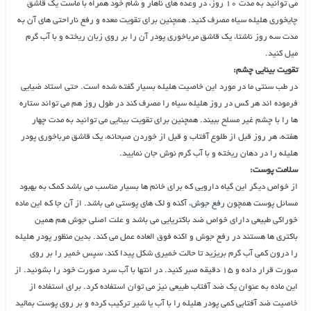
می توانید به مدت ۱۰ روز، در وعده های ناهار و شام خود همراه با ماست یک قاشق
چایخوری هلیله سیاه مصرف کنید. همچنین برای تقویت معده و رفع ناراحتی های آن به
مدت سه روز ناشتا، یک قاشق مرباخوری پودر آن را بر روی زبان ریخته و با آب گرم
میل کنید.
تقویت بینایی چشم:
در طب سنتی ما در مورد این خاصیت هلیله بسیار گفته شده است. حتی استاد ضیایی
فرموده اند هر کس در روز هلیله سیاه را مصرف کند در طول روز هم می تواند ستاره
ها را با چشم غیر مسلح ببیند. همچنین برای تقویت بینایی می توانید به مدت چهار
هفته، هر روز قبل از طلوع آفتاب و قبل از خوردن صبحانه، یک قاشق مرباخوری پودر
هلیله را در دهان ریخته و با آب گرم نوش جان نمایید.
سلامت پوست:
از خواص دیگر این گیاه دارویی که برای خانم ها بسیار مناسب می باشد کمک به بهبود
مسائل پوست همچون
رفع جوش
، آکنه و لک های پوستی می باشد. از آن جا که این ماده
خوراکی طبیعی دارای خواص ضد باکتریایی می باشد و علت اصلی جوش هم همین
باکتری ها هستند در رفع جوش و اکنه فوق العاده عمل می کند. بدین منظور پودر هلیله
را درون کمی آب گرم بریزید تا حالت خمیری شکل پیدا کند، سپس خمیر را بر روی
صورت قرار داده و ۱۵ دقیقه صبر کنید. در انتها با آب سرد صورت خود را بشوئید. از
این ماده به عنوان یک ضد آفتاب طبیعی نیز می توان استفاده کرد. برای استفاده از
خاصیت ضد آفتابی کمی پودر هلیله را با آب یا شیر ترکیب کرده و بر روی پوست بمالید