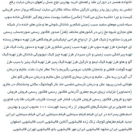
خانواده همسر در دوران عقد
راهنمای خرید بهترین نوع عسل
راههای درمان دیابت
رفع
تنفس بد
رمان
روز پدر
روغن نارگیل
سالاد
سالاد ماکارانی
سایت ایستگاه پرواز
سحر قریشی
کیست و چرا حاشیه سازی می کند؟ (عکس)
سلامت پوست
سندروم گیر افتادگی شانه
سوپ
سیاه شدن موهای سفید
سیب زمینی شکم پر
شانتال
شوخی ها و متن های خنده دار شبکه
های مجازی
شیوه مخ زنی در کشورهای مختلف (طنز)
صدور فاکتور رسمی
صورتحساب رسمی
ضرورت مشاوره ژنتیک قبل از ازدواج
طراحی اپلیکیشن فروشگاهی
طرز تهیه سوهان پسته
ای خوشمزه
طرز تهیه سوپ
طرز تهیه سیب زمینی شکم پر
طرز تهیه و دستور پخت کیک
طرز
تهیه پیراشكی سيب زمينی و نان سیردار
طرز تهیه چیز کیک نیویورکی شانتال
طرز تهیه کیک
آلو و هلو
طرز تهیه کیک لیمو و نارگیل
طرز تهیه کیک پنیر
طرز تهیه کیک پنیر با سیب
طرز
تهیه گوشت قلقلی و بادمجان
طلایاب
عروسی بگیریم یا نه؟
عطار مارت
علت، علایم و درمان
آب آوردن ریه
علل ، علایم و درمان بیماری کاناوان
علل،علایم و درمان سرطان گلو
علل
طولانی شدن پریود
علل و درمان نارسایی تنفسی حاد
غار گومانتوگ، مکانی وحشتناک در مالزی
(+تصاویر)
غزلیات زیبای مریم جعفری آذرمانی
فاکتور رسمی
فاکتور رسمی فروش
فروش
خودرو
فروش فاکتور رسمی
فروش فلزیاب
فشار قبر چیست
فلزیاب
فلزیاب طلا یاب
فناوری
ضد فضولی برای نمایشگرهای کامپیوتر از راه رسید
فهرست ۱۰۰ محبوب ترین و بهترین
اسم های پسرانه در ایران
فیلم
فیلم سینمایی
فیلم سینمایی ایرانی
فیلم سینمایی ایرانی
جدید
فیلم مغزهای کوچک زنگ زده
قالیشویی آنلاین
قالیشویی ادیب
قالیشویی اصفهان
قالیشویی ایران مشهد
قالیشویی ایران مهر
قالیشویی بانو
قالیشویی تهران
قالیشویی