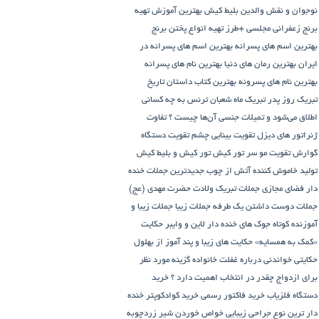
نوجوان و نقش والدین
بلیط کیش
بهترین آموزش تهیه
برنج زعفرانی مجلسی +طرز تهیه انواع پختن برنج
بهترین اسم های پسرانه
بهترین اسم های پسرانه در
ایران
بهترین رمان های دنیا
بهترین نام های پسرانه
بهترین نام های پسرونه
بهترین کتاب داستان تاریخ
تبریک روز پدر
تبریک ماه شعبان
ترنس به چه کسانی
اطلاق می‌شود و تمیلات جنسی آن‌ها چیست ؟
تفاوت
ژنراتور های دیزل
تقویت بینایی چشم
تقویت دستگاه
گوارش
تقویت مو سر
تور کیش
تور کیش و بلیط کیش
تولید خاموش کننده آتش از چوب
جدیدترین جملات خنده
دار فضای مجازی
جملات تبریک ولادت حضرت مهدی (عج)
جملات دوست داشتن یک طرفه
جملات زیبا
جملات زیبا و
آموزنده کوتاه
جوک های خنده دار لاین و وایبر
حکایت
«کمک به همسایه»
حکایت های زیبا و پند آموز از بهلول
حکایتی خواندنی درباره غفلت
خانواده گزینه مورد نظر
برای ازدواج چقدر در انتخاب اهمیت دارد ؟
خرید
دستگاه فلزیاب
خرید فاکتور رسمی
خرید کوادکوپتر
خنده
دار ترین نوع جراحی زیبایی
خواص خوردن شیر زردچوبه