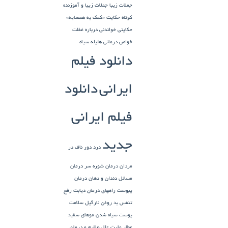
جملات زیبا
جملات زیبا و آموزنده
کوتاه
حکایت «کمک به همسایه»
حکایتی خواندنی درباره غفلت
خواص درمانی هلیله سیاه
دانلود فیلم
ایرانی
دانلود
فیلم ایرانی
جدید
درد دور ناف در
مردان
درمان شوره سر
درمان
مسائل دندان و دهان
درمان
یبوست
راههای درمان دیابت
رفع
تنفس بد
روغن نارگیل
سلامت
پوست
سیاه شدن موهای سفید
عطار مارت
علل،علایم و درمان