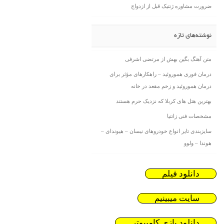
ضرورت مشاوره ژنتیک قبل از ازدواج
نوشته‌های تازه
متن آهنگ بگین بهش از مرتضی اشرفی
درمان فوری هموروئید – راهکارهای مؤثر برای
درمان هموروئید و زخم مقعد در خانه
بهترین هتل های کربلا که نزدیک حرم هستند
مشخصات فنی زانتیا
سایزبندی تایر انواع خودروهای نیسان – هیوندای –
هوندا – ولوو
دانلود فیلم
سایت میبینیم
دانلود بازی کامیپوتر