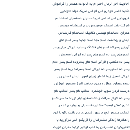
احادیث اخر الزمان
احترام به خانواده همسر را فراموش
نکنید
اخبار خودرو
اس ام اس تبریک تولد متولدین
فروردین
اس ام اس تبریک حلول ماه شعبان
استخدام
شرکت نفت
استخدام مهندس برق
استخدام مهندس
عمران
استخدام مهندس مکانیک
استخدام کارشناس
ایمنی و بهداشت
اسم بچه
اسم جدید پسر
اسم های
آریایی پسرانه
اسم های قشنگ و جدید ایرانی برای پسر
اسم های پسرانه
اسم های پسرانه ایرانی
اسم های
پسرانه مذهبی و قرآنی
اسم های پسرونه
اسم پسر
اسم
پسرانه
اسم پسرانه ایرانی
اسم پسرانه زیبا
اسم پسر
ایرانی اصیل زیبا
اشعار زیبای اهورا ایمان
اعمال روز
نیمه شعبان
اعمال و دعای حجامت
البرز سنسور
اموزش
درست کردن سوپ خوشمزه
انتخاب نام پسر
انتخاب نام
پسرانه
انواع سرلاک و نشانه های نیاز نوزاد به سرلاک و
غذای کمکی
اهمیت مشاوره تحصیلی و مواردی که در
انتخاب مشاور
ایچری شهر، قدیمی ترین بافت باکو
با این
راهکارها زندگی مشترکتان را از یکنواختی درآورید
با
تحقیرکردن همسرتان به قلب او تیر نزنید
بحران هویت