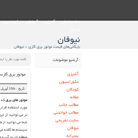
صفحه اصلی
آشپزی
آموزش
دکوراسیون
ورزش
نیوفان
بایگانی‌های قیمت موتور برق گازی - نیوفان
آرشیو موضوعات
آشپزی
موتور برق گازس
دکوراسیون
تاریخ : 18th آوریل 2019
کودکان
مقاله
موتور های برق
که ا
مطالب جالب
مورد استفاده قرار 
مطالب خواندنی
تر می توانید از ای
سایت تفریحی
شما می توانید از
د
نیوفان
سیستم ها گفته می
پسرانه
منطقه ای بد آب و ه