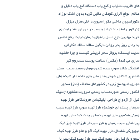
های فلزیاب طلایاب و گنج‌ یاب
دستگاه‌ گنج‌ یاب
دلایل و
علائم انواع آلرژی کودکان
دلایل گریه بدون اشک نوزاد
دکوراسیون داخلی
دکوراسیون داخلی منزل
دیزل
ژنراتور
رابطه با خانواده همسر در دوران عقد
راهنمای
خرید بهترین نوع عسل
راههای درمان دیابت
رفع تنفس
بد
رمان
روز پدر
روغن نارگیل
سالاد
سالاد ماکارانی
سایت ایستگاه پرواز
سحر قریشی کیست و چرا حاشیه
سازی می کند؟ (عکس)
سلامت پوست
سندروم گیر
افتادگی شانه
سوپ
سیاه شدن موهای سفید
سیب زمینی
شکم پر
شانتال
شوخی ها و متن های خنده دار شبکه های
مجازی
شیوه مخ زنی در کشورهای مختلف (طنز)
صدور
فاکتور رسمی
صورتحساب رسمی
ضرورت مشاوره ژنتیک
قبل از ازدواج
طراحی اپلیکیشن فروشگاهی
طرز تهیه
سوهان پسته ای خوشمزه
طرز تهیه سوپ
طرز تهیه سیب
زمینی شکم پر
طرز تهیه و دستور پخت کیک
طرز تهیه
پیراشكی سيب زمينی و نان سیردار
طرز تهیه چیز کیک
نیویورکی شانتال
طرز تهیه کیک آلو و هلو
طرز تهیه کیک
لیمو و نارگیل
طرز تهیه کیک پنیر
طرز تهیه کیک پنیر با