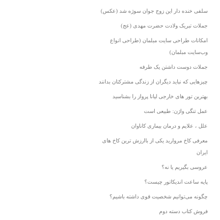
سلفی خنده دار این زوج جوان سوژه شد (عکس)
جملات تبریک ولادت حضرت مهدی (عج)
امکانات طراحی سایت مبلمان (طراحی انواع
وب‌سایت مبلمان)
جملات دوست داشتن یک طرفه
چیزهایی که نباید دیگران از زندگی مشترکتان بدانند
بهترین تور های خارجی لیانا پرواز را بشناسید
عمل تنگی واژن: طبیعی است
علل ، علایم و درمان بیماری کاناوان
معرفی کاخ مروارید یکی از باارزش ترین کاخ های
ایران
عروسی بگیریم یا نه؟
پایه ساعت اندیکاتور چیست؟
چگونه می‌توانیم شخصیت قوی داشته باشیم؟
فروش کتاب دسته دوم