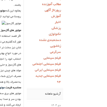
مطالب آموزنده
باشند.
رپورتاژ آگهی
بعلاوه این که
موتور
آموزش
روستا می توانید ا
اخبار
پزشکی
موتور های گازسوز 
تکنولوژی
اگر قصد استفاده از
دسته‌بندی نشده
طور که گفتیم می تو
زناشویی
شان نیز سخت تر 
سرگرمی
در مورد انواع بهت
فیلم سینمایی
انتخاب خود را انجام
فیلم سینمایی اجتماعی
های گازسوز و حتی 
فیلم سینمایی ایرانی
مولد های چینی نیز
فیلم سینمایی جدید
مصرف انرژی شما هس
۹۴
به مصرف بالا و هم
محاسبه قیمت
موتو
موتور های برق سه 
آرشیو ماهانه
بودن سر و صدا بسی
ایجاد می کنند و ش
دی ۱۴۰۳