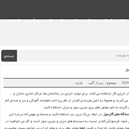
اخبار
کودکان
پزشکی
مقاله
جوک
عکس
سرگرمی
تکنولوژی
ز
جستجو
وز
موضوع :
رپورتاژ آگهی
بازدید :
ز انرژی گاز استفاده می کنند، برای تولید انرژی در ساختمان ها، مراکز تجاری، منازل و …
می گیرند و معمولا به دلیل هزینه ی کم تر از نظر پرداخت ماهیانه، آلودگی و سر و صدای کم
ن گزینه به جای موتور های برق بنزین سوز و دیزل استفاده کنید.
ستگاه های گازسوز
، در ابعاد بزرگ ترین نیز استفاده کنید و مسئله ی مهمی که درباره این
 شود، فرسودگی کم تر نسبت به سیستم های دیزل و بنزین سوز است و اگر می خواهید در
وا، موتورخانه راه اندازی کنید، قطعا موتور های برق و مولد انرژی می توانند بسیار مناسب تر