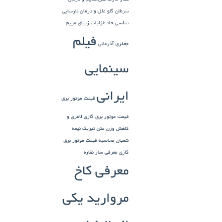
سرطان گلو
علل و درمان نارسایی
تنفسی حاد
غزلیات زیبای مریم
فیلم
جعفری آذرمانی
سینمایی
ایرانی
قیمت موتور برق
قیمت موتور برق گازی
لاغری و
کاهش وزن
متن تبریک نیمه
شعبان
محاسبه قیمت موتور برق
گازی
معرفی ساز نقاره
معرفی کاخ
مروارید یکی