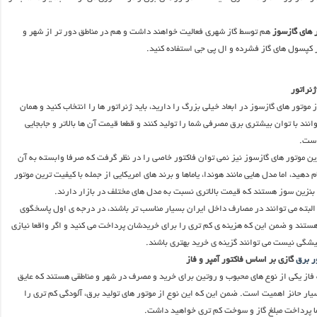
 های گازسوز
هم توسط گاز شهری فعالیت خواهند داشت و هم در مناطق دور تر از شهر و
ز کپسول های گاز فشرده و ال پی جی استفاده کنید.
ژنراتور
 موتور های گازسوز در ابعاد خیلی بزرگ را دارید، باید ژنراتور ها را انتخاب کنید و همان
انند با توان بیشتری برق مصرفی شما را تولید کنند و قطعا قیمت آن ها بالاتر و جابجایی
است.
رین موتور های گازسوز نیز نمی توان فاکتور خاصی را در نظر گرفت که صرفا وابسته به آن
 دهید، اما مدل هایی مانند هوندا، یاماها و برند های امریکایی از جمله با کیفیت ترین موتور
بنزین سوز هستند که قیمت بالاتری نسبت به مدل های مختلف در بازار دارند.
 البته می توانند در مصارف داخل ایران بسیار مناسب تر باشند، در درجه ی اول پاسخگوی
تند و ضمن این که هزینه ی کم تری را برای خریدشان پرداخت می کنید و اگر واقعا نیازی
یشگی نیست می توانند گزینه ی خرید بهتری باشند.
ر برق
گازی بر اساس فاکتور آمپر و فاز
فاز یکی از نوع های محبوب و روتین برای خرید و مصرف در شهر و مناطقی هستند که عایق
ار حائز اهمیت است. ضمن این که این نوع از موتور های تولید برق، آلودگی کم تری را
ما پرداخت مبلغ گاز و سوخت کم تری خواهید داشت.