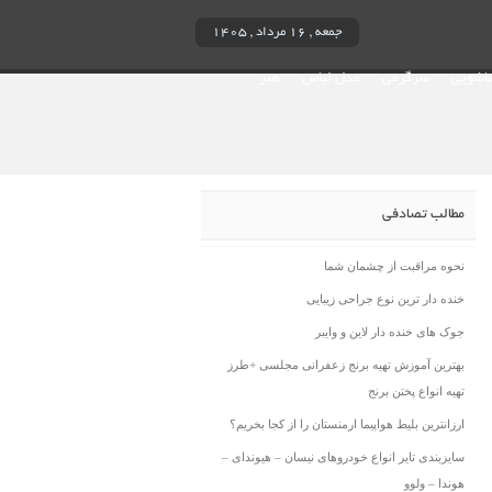
جمعه , ۱۶ مرداد , ۱۴۰۵
ناشویی
سرگرمی
مدل لباس
هنر
مطالب تصادفی
نحوه مراقبت از چشمان شما
خنده دار ترین نوع جراحی زیبایی
جوک های خنده دار لاین و وایبر
بهترین آموزش تهیه برنج زعفرانی مجلسی +طرز
تهیه انواع پختن برنج
ارزانترین بلیط هواپیما ارمنستان را از کجا بخریم؟
سایزبندی تایر انواع خودروهای نیسان – هیوندای –
هوندا – ولوو