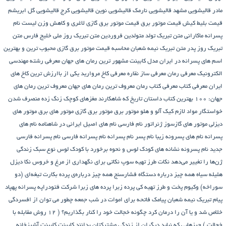
مادر
قالیشویی مشهد
قالیشویی نارمک
قالیشویی نوین
قالیشویی کرج
قالیشویی گل ابریشم
قیمت بلیط کیش
قیمت موتور برق
قیمت موتور برق گازی
لاغری و کاهش وزن
لیست نام
پسرانه
ماکارانی
متن تبریک تولد متولدین فروردین
متن تبریک روز ملی خلیج فارس
متن
تبریک روز پدر
متن تبریک نیمه شعبان
محاسبه قیمت موتور برق گازی
محبوب ترین و بهترین
اسم های پسرانه در ایران
مدل کابینت
مشهور ترین رمان های جهان
معرفی رشته مهندسی
الکترونیک
معرفی رمان
معرفی ساز نقاره
معرفی کاخ مروارید یکی از باارزش ترین کاخ های
ایران
معرفی کتاب
معرفی کتاب رمان
معروف ترین رمان های جهان
معروف ترین رمان های
جهان: ۱۰۰ بهترین کتاب داستان تاریخ که شاهکارند
مغزهای کوچک زنگ زده
منصرف شدن
خواستگار
مواد لازم کیک آلو و هلو
موتور برق
موتور برق گازی
موتور های برق
موتور های
دیزلی
موتور های گازسوز ژنراتور
نام فارسی
نام های اصیل ایرانی در شاهنامه
نام های
پسرانه
نام های پسرونه زیبا
نام پسر
نام پسرانه
نام پسرانه فارسی
نام پسرانه فارسی
جدید
نام پسرونه
نشانه های کودک لوس و نحوه برخورد با کودک لوس
نوع سبک زندگی
ژن‌ها را تغییر می‌دهد
نکات طرز تهیه سوپ
نکاتی برای نگهداری از مرغ و خروس
نکا دیزل
هلیله سیاه
همه چیز درباره دستگاه فشارسنج
همه چیز درباره‌ی پرده بکارت تیغه‌ای (دو
سوراخه)
وکیوم
پخت و طرز تهیه کی
پرده زبرا
پرده های زبرا شرکت فتودراپه
پسرانه
پهپاد
پیام تبریک نیمه شعبان
پیامک فاتحه برای اموات در شب جمعه
چطور می توان از افسردگی
خلاص شد و یا آن را درمان کرد
چگونه خجالت خود را کنار بگذاریم؟ ( 12 روش مقابله با
خجالت )
چیزهایی که نباید دیگران از زندگی مشترکتان بدانند
کابینت
کابینت آشپزخانه