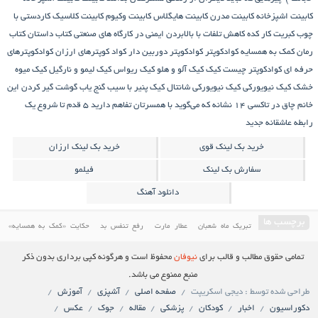
کابینت اشپزخانه
کابینت مدرن
کابینت هایگلاس
کابینت وکیوم
کابینت کلاسیک
کاردستی با
چوب کبریت
کار کده
کاهش تلفات با بالابردن ایمنی در کارگاه های صنعتی
کتاب داستان
کتاب
رمان
کمک به همسایه
کوادکوپتر
کوادکوپتر دوربین دار
کواد کوپترهای ارزان
کوادکوپترهای
حرفه ای
کوادکوپتر چیست
کیک
کیک آلو و هلو
کیک ریواس
کیک لیمو و نارگیل
کیک میوه
خشک
کیک نیویورکی
کیک نیویورکی شانتال
کیک پنیر با سیب
گنج‌ یاب
گوشت
گیر کردن این
خانم چاق در تاکسی
۱۴ نشانه که می‌گوید با همسرتان تفاهم دارید
۵ قدم تا شروع یک
رابطه عاشقانه جدید
خرید بک لینک قوی
خرید بک لینک ارزان
سفارش بک لینک
فیلمو
دانلود آهنگ
برچسب ها
تبریک ماه شعبان
عطار مارت
رفع تنفس بد
حکایت «کمک به همسایه»
درمان مسائل دندان و دهان
کمک به همسایه
حکایتی خواندنی درباره غفلت
آموزش پخت کیک
تمامی حقوق مطالب و قالب برای
نیوفان
محفوظ است و هرگونه کپی برداری بدون ذکر
دانلود فیلم ایرانی
کابینت
فیلم سینمایی ایرانی
معرفی کاخ مروارید یکی از باارزش ترین کاخ های
منبع ممنوع می باشد.
طراحی شده توسط : دیجی اسکریپت
صفحه اصلی
آشپزی
آموزش
ایران
دانلود فیلم ایرانی جدید
کیک ریواس
کیک
دکوراسیون
اخبار
کودکان
پزشکی
مقاله
جوک
عکس