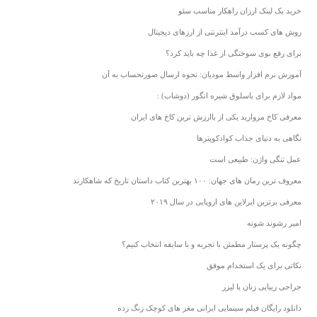
خرید بک لینک ارزان راهکار مناسب سئو
روش های کسب درآمد اینترنتی از ارزهای دیجیتال
برای رفع بوی سوختگی از غذا چه باید کرد؟
آموزش نرم افزار واسط مودیان: نحوه ارسال صورتحساب به آن
مواد لازم برای باسلوق شیره انگور (دوشاب) :
معرفی کاخ مروارید یکی از باارزش ترین کاخ های ایران
نگاهی به دنیای جذاب کوادکوپترها
عمل تنگی واژن: طبیعی است
معروف ترین رمان های جهان: ۱۰۰ بهترین کتاب داستان تاریخ که شاهکارند
معرفی برترین ایرلاین های اروپایی در سال ۲۰۱۹
امیر رشوند شونه
چگونه یک پرستار مطمئن با تجربه و با سابقه انتخاب کنیم؟
نکاتی برای یک استخدام موفق
جراحی زیبایی زنان با لیزر
دانلود رایگان فیلم سینمایی ایرانی مغز های کوچک زنگ زده