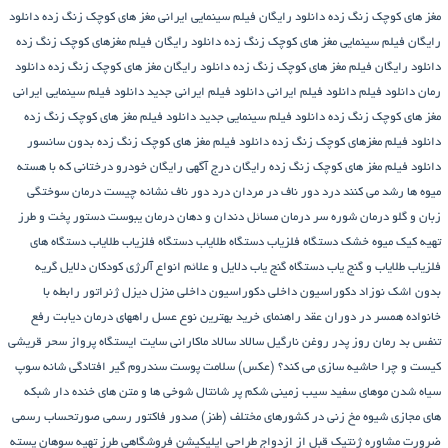
مغز های کوچک زنگ زده
دانلود رایگان فیلم سینمایی ایرانی مغز های کوچک زنگ زده
دانلود
رایگان فیلم سینمایی مغز های کوچک زنگ زده
دانلود رایگان فیلم مغزهای کوچک زنگ زده
دانلود رایگان فیلم مغز های کوچک زنگ زده
دانلود رایگان مغز های کوچک زنگ زده
دانلود
رمان
دانلود فیلم
دانلود فیلم ایرانی
دانلود فیلم ایرانی جدید
دانلود فیلم سینمایی ایرانی
مغز های کوچک زنگ زده
دانلود فیلم سینمایی جدید
دانلود فیلم مغز های کوچک زنگ زده
دانلود فیلم مغزهای کوچک زنگ زده
دانلود فیلم مغز های کوچک زنگ زده بدون سانسور
دانلود فیلم مغز های کوچک زنگ زده رایگان
درج آگهی رایگان خودرو
درختانی که با هسته
میوه ها رشد می کنند
درد دور ناف در مردان
درد دور ناف نشانه چیست
درمان سوختگی
زبان و گلو
درمان شوره سر
درمان مسائل دندان و دهان
درمان یبوست
دستور پخت و طرز
تهیه کیک میوه خشک
دستگاه فلزیاب
دستگاه‌ طلایاب
دستگاه‌ فلزیاب طلایاب
دستگاه‌ های
فلزیاب طلایاب و گنج‌ یاب
دستگاه‌ گنج‌ یاب
دلایل و علائم انواع آلرژی کودکان
دلایل گریه
بدون اشک نوزاد
دکوراسیون داخلی
دکوراسیون داخلی منزل
دیزل ژنراتور
رابطه با
خانواده همسر در دوران عقد
راهنمای خرید بهترین نوع عسل
راههای درمان دیابت
رفع
تنفس بد
رمان
روز پدر
روغن نارگیل
سالاد
سالاد ماکارانی
سایت ایستگاه پرواز
سحر قریشی
کیست و چرا حاشیه سازی می کند؟ (عکس)
سلامت پوست
سندروم گیر افتادگی شانه
سوپ
سیاه شدن موهای سفید
سیب زمینی شکم پر
شانتال
شوخی ها و متن های خنده دار شبکه
های مجازی
شیوه مخ زنی در کشورهای مختلف (طنز)
صدور فاکتور رسمی
صورتحساب رسمی
ضرورت مشاوره ژنتیک قبل از ازدواج
طراحی اپلیکیشن فروشگاهی
طرز تهیه سوهان پسته