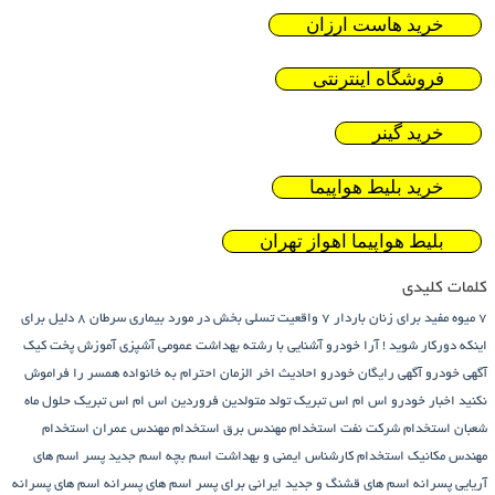
خرید هاست ارزان
فروشگاه اینترنتی
خرید گینر
خرید بلیط هواپیما
بلیط هواپیما اهواز تهران
کلمات کلیدی
7 میوه مفید برای زنان باردار
7 واقعیت تسلی بخش در مورد بیماری سرطان
8 دلیل برای
اینکه دورکار شوید !
آرا خودرو
آشنایی با رشته بهداشت عمومی
آشپزی
آموزش پخت کیک
آگهی خودرو
آگهی رایگان خودرو
احادیث اخر الزمان
احترام به خانواده همسر را فراموش
نکنید
اخبار خودرو
اس ام اس تبریک تولد متولدین فروردین
اس ام اس تبریک حلول ماه
شعبان
استخدام شرکت نفت
استخدام مهندس برق
استخدام مهندس عمران
استخدام
مهندس مکانیک
استخدام کارشناس ایمنی و بهداشت
اسم بچه
اسم جدید پسر
اسم های
آریایی پسرانه
اسم های قشنگ و جدید ایرانی برای پسر
اسم های پسرانه
اسم های پسرانه