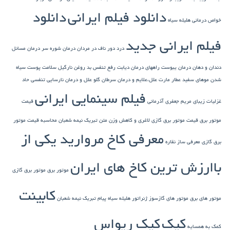
دانلود فیلم ایرانی
دانلود
خواص درمانی هلیله سیاه
فیلم ایرانی جدید
درد دور ناف در مردان
درمان شوره سر
درمان مسائل
دندان و دهان
درمان یبوست
راههای درمان دیابت
رفع تنفس بد
روغن نارگیل
سلامت پوست
سیاه
شدن موهای سفید
عطار مارت
علل،علایم و درمان سرطان گلو
علل و درمان نارسایی تنفسی حاد
فیلم سینمایی ایرانی
غزلیات زیبای مریم جعفری آذرمانی
قیمت
موتور برق
قیمت موتور برق گازی
لاغری و کاهش وزن
متن تبریک نیمه شعبان
محاسبه قیمت موتور
معرفی کاخ مروارید یکی از
برق گازی
معرفی ساز نقاره
باارزش ترین کاخ های ایران
موتور برق
موتور برق گازی
کابینت
موتور های برق
موتور های گازسوز ژنراتور
هلیله سیاه
پیام تبریک نیمه شعبان
کیک
کیک ریواس
کمک به همسایه