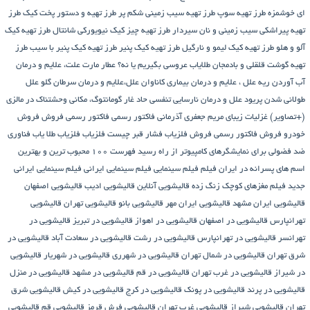
ای خوشمزه
طرز تهیه سوپ
طرز تهیه سیب زمینی شکم پر
طرز تهیه و دستور پخت کیک
طرز
تهیه پیراشكی سيب زمينی و نان سیردار
طرز تهیه چیز کیک نیویورکی شانتال
طرز تهیه کیک
آلو و هلو
طرز تهیه کیک لیمو و نارگیل
طرز تهیه کیک پنیر
طرز تهیه کیک پنیر با سیب
طرز
تهیه گوشت قلقلی و بادمجان
طلایاب
عروسی بگیریم یا نه؟
عطار مارت
علت، علایم و درمان
آب آوردن ریه
علل ، علایم و درمان بیماری کاناوان
علل،علایم و درمان سرطان گلو
علل
طولانی شدن پریود
علل و درمان نارسایی تنفسی حاد
غار گومانتوگ، مکانی وحشتناک در مالزی
(+تصاویر)
غزلیات زیبای مریم جعفری آذرمانی
فاکتور رسمی
فاکتور رسمی فروش
فروش
خودرو
فروش فاکتور رسمی
فروش فلزیاب
فشار قبر چیست
فلزیاب
فلزیاب طلا یاب
فناوری
ضد فضولی برای نمایشگرهای کامپیوتر از راه رسید
فهرست ۱۰۰ محبوب ترین و بهترین
اسم های پسرانه در ایران
فیلم
فیلم سینمایی
فیلم سینمایی ایرانی
فیلم سینمایی ایرانی
جدید
فیلم مغزهای کوچک زنگ زده
قالیشویی آنلاین
قالیشویی ادیب
قالیشویی اصفهان
قالیشویی ایران مشهد
قالیشویی ایران مهر
قالیشویی بانو
قالیشویی تهران
قالیشویی
تهرانپارس
قالیشویی در اصفهان
قالیشویی در اهواز
قالیشویی در تبریز
قالیشویی در
تهرانسر
قالیشویی در تهرانپارس
قالیشویی در رشت
قالیشویی در سعادت آباد
قالیشویی در
شرق تهران
قالیشویی در شمال تهران
قالیشویی در شهرری
قالیشویی در شهریار
قالیشویی
در شیراز
قالیشویی در غرب تهران
قالیشویی در قم
قالیشویی در مشهد
قالیشویی در منزل
قالیشویی در پرند
قالیشویی در پونک
قالیشویی در کرج
قالیشویی در کیش
قالیشویی شرق
تهران
قالیشویی شیراز
قالیشویی غرب تهران
قالیشویی فرش قرمز
قالیشویی قم
قالیشویی