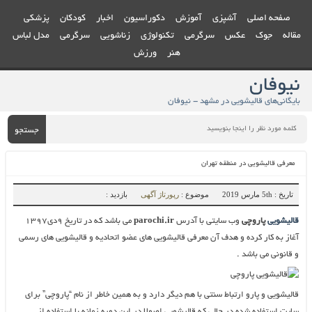
صفحه اصلی
آشپزی
آموزش
دکوراسیون
اخبار
کودکان
پزشکی
مقاله
جوک
عکس
سرگرمی
تکنولوژی
زناشویی
سرگرمی
مدل لباس
هنر
ورزش
نیوفان
بایگانی‌های قالیشویی در مشهد - نیوفان
جستجو
معرفی قالیشویی در منطقه تهران
تاریخ : 5th مارس 2019
موضوع :
رپورتاژ آگهی
بازدید :
قالیشویی
پاروچی
وب سایتی با آدرس
parochi.ir
می باشد که در تاریخ ۹دی۱۳۹۷
آغاز به کار کرده و هدف آن معرفی قالیشویی های عضو اتحادیه و قالیشویی های رسمی
و قانونی می باشد .
قالیشویی و پارو ارتباط سنتی با هم دیگر دارد و به همین خاطر از نام “پاروچی” برای
سایت استفاده شده در حالی که قالیشویی اصولا در این دوره زمانه با استفاده از