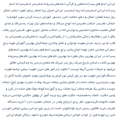
ایرانی
اسم های پسرانه مذهبی و قرآنی
اسم های پسرونه
اسم پسر
اسم پسرانه
اسم
پسرانه ایرانی
اسم پسرانه زیبا
اسم پسر ایرانی اصیل زیبا
اشعار زیبای اهورا ایمان
اعمال
روز نیمه شعبان
اعمال و دعای حجامت
البرز سنسور
اموزش درست کردن سوپ خوشمزه
انتخاب نام پسر
انتخاب نام پسرانه
انواع سرلاک و نشانه های نیاز نوزاد به سرلاک و غذای
کمکی
اهمیت مشاوره تحصیلی و مواردی که در انتخاب مشاور
ایچری شهر، قدیمی ترین بافت
باکو
با این راهکارها زندگی مشترکتان را از یکنواختی درآورید
با تحقیرکردن همسرتان به
قلب او تیر نزنید
بحران هویت نوجوان و نقش والدین
بلیط کیش
بهترین آموزش تهیه برنج
زعفرانی مجلسی +طرز تهیه انواع پختن برنج
بهترین اسم های پسرانه
بهترین اسم های
پسرانه در ایران
بهترین رمان های دنیا
بهترین نام های پسرانه
بهترین نام های پسرونه
بهترین کتاب داستان تاریخ
تبریک روز پدر
تبریک ماه شعبان
ترنس به چه کسانی اطلاق
می‌شود و تمیلات جنسی آن‌ها چیست ؟
تفاوت ژنراتور های دیزل
تقویت بینایی چشم
تقویت
دستگاه گوارش
تقویت مو سر
تور کیش
تور کیش و بلیط کیش
تولید خاموش کننده آتش از
چوب
جدیدترین جملات خنده دار فضای مجازی
جملات تبریک ولادت حضرت مهدی (عج)
جملات
دوست داشتن یک طرفه
جملات زیبا
جملات زیبا و آموزنده کوتاه
جوک های خنده دار لاین و
وایبر
حکایت «کمک به همسایه»
حکایت های زیبا و پند آموز از بهلول
حکایتی خواندنی درباره
غفلت
خانواده گزینه مورد نظر برای ازدواج چقدر در انتخاب اهمیت دارد ؟
خرید دستگاه
فلزیاب
خرید فاکتور رسمی
خرید کوادکوپتر
خنده دار ترین نوع جراحی زیبایی
خواص خوردن
شیر زردچوبه قبل از خواب
خواص درمانی هلیله سیاه
خودرو
دانلود رایگان فیلم ایرانی