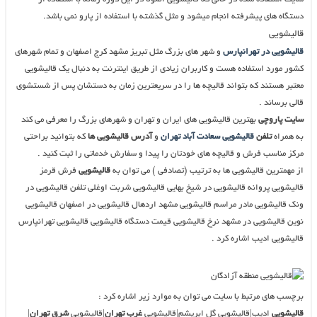
دستگاه های پیشرفته انجام میشود و مثل گذشته با استفاده از پارو نمی باشد.
قالیشویی
قالیشویی در تهرانپارس
و شهر های بزرگ مثل تبریز مشهد کرج اصفهان و تمام شهرهای
کشور مورد استفاده هست و کاربران زیادی از طریق اینترنت به دنبال یک قالیشویی
معتبر هستند که بتواند قالیچه ها را در سریعترین زمان به دستشان پس از شستشوی
قالی برساند .
سایت پاروچی
بهترین قالیشویی های ایران و تهران و شهرهای بزرگ را معرفی می کند
به همراه
تلفن
قالیشویی سعادت آباد تهران
و
آدرس قالیشویی ها
که بتوانید براحتی
مرکز مناسب فرش و قالیچه های خودتان را پیدا و سفارش خدماتی را ثبت کنید .
از مهمترین قالیشویی ها به ترتیب (تصادفی ) می توان به
قالیشویی
فرش قرمز
قالیشویی پروانه قالیشویی در شیخ بهایی قالیشویی شربت اوغلی تلفن قالیشویی در
ونک قالیشویی مادر مراسم قالیشویی مشهد اردهال قالیشویی در اصفهان قالیشویی
نوین قالیشویی در مشهد نرخ قالیشویی قیمت دستگاه قالیشویی قالیشویی تهرانپارس
قالیشویی ادیب اشاره کرد .
برچسب های مرتبط با سایت می توان به موارد زیر اشاره کرد :
قالیشویی
ادیب|قالیشویی گل ابریشم|قالیشویی
غرب تهران
|قالیشویی
شرق تهران
|