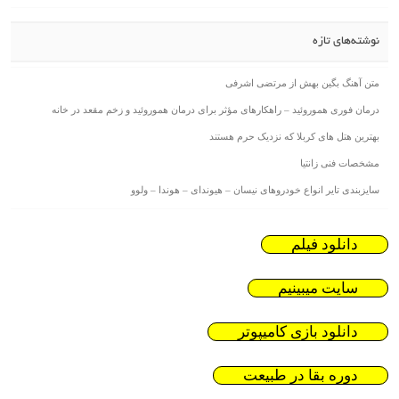
نوشته‌های تازه
متن آهنگ بگین بهش از مرتضی اشرفی
درمان فوری هموروئید – راهکارهای مؤثر برای درمان هموروئید و زخم مقعد در خانه
بهترین هتل های کربلا که نزدیک حرم هستند
مشخصات فنی زانتیا
سایزبندی تایر انواع خودروهای نیسان – هیوندای – هوندا – ولوو
دانلود فیلم
سایت میبینیم
دانلود بازی کامیپوتر
دوره بقا در طبیعت