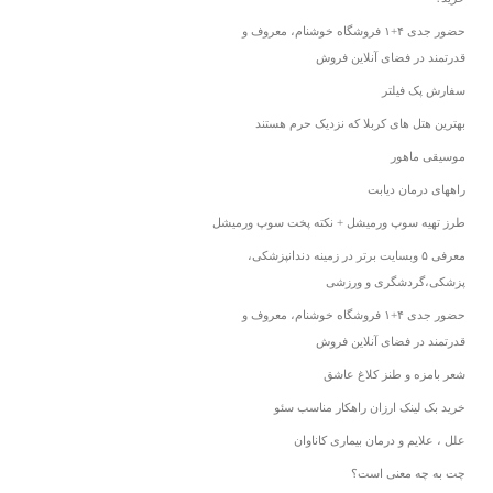
حضور جدی ۴+۱ فروشگاه خوشنام، معروف و
قدرتمند در فضای آنلاین فروش
سفارش پک فیلتر
بهترین هتل های کربلا که نزدیک حرم هستند
موسیقی ماهور
راههای درمان دیابت
طرز تهیه سوپ ورمیشل + نکته پخت سوپ ورمیشل
معرفی ۵ وبسایت برتر در زمینه دندانپزشکی،
پزشکی،گردشگری و ورزشی
حضور جدی ۴+۱ فروشگاه خوشنام، معروف و
قدرتمند در فضای آنلاین فروش
شعر بامزه و طنز کلاغ عاشق
خرید بک لینک ارزان راهکار مناسب سئو
علل ، علایم و درمان بیماری کاناوان
چت به چه معنی است؟