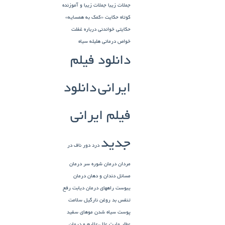
جملات زیبا
جملات زیبا و آموزنده
کوتاه
حکایت «کمک به همسایه»
حکایتی خواندنی درباره غفلت
خواص درمانی هلیله سیاه
دانلود فیلم
ایرانی
دانلود
فیلم ایرانی
جدید
درد دور ناف در
مردان
درمان شوره سر
درمان
مسائل دندان و دهان
درمان
یبوست
راههای درمان دیابت
رفع
تنفس بد
روغن نارگیل
سلامت
پوست
سیاه شدن موهای سفید
عطار مارت
علل،علایم و درمان