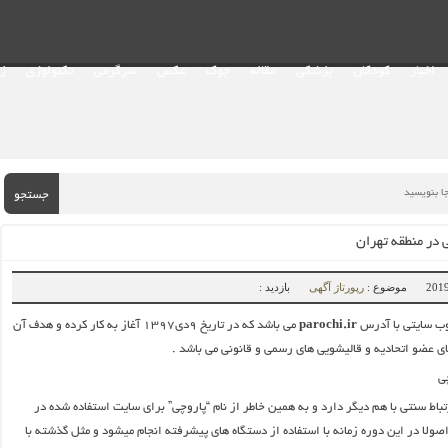
اخبار
کودکان
پزشکی
مقاله
جوک
عکس
سرگرمی
تکنولوژی
ز
جستجو
 در منطقه تهران
موضوع :
رپورتاژ آگهی
بازدید :
ب سایتی با آدرس
parochi.ir
می باشد که در تاریخ ۹دی۱۳۹۷ آغاز به کار کرده و هدف آن
ی عضو اتحادیه و قالیشویی های رسمی و قانونی می باشد .
تباط سنتی با هم دیگر دارد و به همین خاطر از نام “پاروچی” برای سایت استفاده شده در
صولا در این دوره زمانه با استفاده از دستگاه های پیشرفته انجام میشود و مثل گذشته با