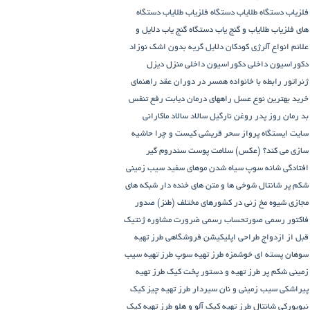
فلزیاب
دستگاه‌ طلایاب
دستگاه‌ فلزیاب طلایاب
دستگاه‌
های فلزیاب طلایاب و گنج‌ یاب
دستگاه‌ گنج‌ یاب
دلایل و
علائم انواع آلرژی کودکان
دلایل گریه بدون اشک نوزاد
دکوراسیون داخلی
دکوراسیون داخلی منزل
دیزل
ژنراتور
رابطه با خانواده همسر در دوران عقد
راهنمای
خرید بهترین نوع عسل
راههای درمان دیابت
رفع تنفس
بد
رمان
روز پدر
روغن نارگیل
سالاد
سالاد ماکارانی
سایت ایستگاه پرواز
سحر قریشی کیست و چرا حاشیه
سازی می کند؟ (عکس)
سلامت پوست
سندروم گیر
افتادگی شانه
سوپ
سیاه شدن موهای سفید
سیب زمینی
شکم پر
شانتال
شوخی ها و متن های خنده دار شبکه های
مجازی
شیوه مخ زنی در کشورهای مختلف (طنز)
صدور
فاکتور رسمی
صورتحساب رسمی
ضرورت مشاوره ژنتیک
قبل از ازدواج
طراحی اپلیکیشن فروشگاهی
طرز تهیه
سوهان پسته ای خوشمزه
طرز تهیه سوپ
طرز تهیه سیب
زمینی شکم پر
طرز تهیه و دستور پخت کیک
طرز تهیه
پیراشكی سيب زمينی و نان سیردار
طرز تهیه چیز کیک
نیویورکی شانتال
طرز تهیه کیک آلو و هلو
طرز تهیه کیک