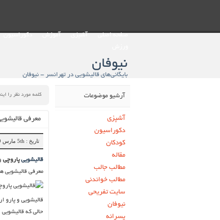
صفحه اصلی
آشپزی
آموزش
دکوراسیون
ورزش
نیوفان
بایگانی‌های قالیشویی در تهرانسر - نیوفان
آرشیو موضوعات
آشپزی
معرفی قالیشویی
دکوراسیون
تاریخ : 5th مارس 2019
کودکان
مقاله
قالیشویی
پاروچی
و
مطالب جالب
معرفی قالیشویی ها
مطالب خواندنی
سایت تفریحی
قالیشویی و پارو ار
نیوفان
حالی که قالیشویی ا
پسرانه