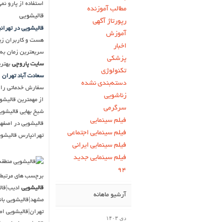
استفاده از پارو نم
مطالب آموزنده
قالیشویی
رپورتاژ آگهی
قالیشویی در تهران
آموزش
هست و کاربران زیاد
اخبار
سریعترین زمان به
پزشکی
سایت پاروچی
بهتری
تکنولوژی
سعادت آباد تهران
و
دسته‌بندی نشده
سفارش خدماتی را ث
زناشویی
از مهمترین قالیشو
سرگرمی
شیخ بهایی قالیشوی
فیلم سینمایی
قالیشویی در اصفها
فیلم سینمایی اجتماعی
تهرانپارس قالیشوی
فیلم سینمایی ایرانی
فیلم سینمایی جدید
۹۴
برچسب های مرتبط ب
قالیشویی
ادیب|قال
آرشیو ماهانه
مشهد|قالیشویی بان
تهران|قالیشویی ا
دی ۱۴۰۳