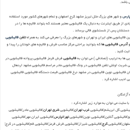
ی باشد.
پارس
و شهر های بزرگ مثل تبریز مشهد کرج اصفهان و تمام شهرهای کشور مورد استفاده
ی از طریق اینترنت به دنبال یک قالیشویی معتبر هستند که بتواند قالیچه ها را در
 دستشان پس از شستشوی قالی برساند .
ن قالیشویی های ایران و تهران و شهرهای بزرگ را معرفی می کند به همراه
تلفن
قالیشویی
آدرس قالیشویی ها
که بتوانید براحتی مرکز مناسب فرش و قالیچه های خودتان را پیدا و
بت کنید .
یی ها به ترتیب (تصادفی ) می توان به
قالیشویی
فرش قرمز قالیشویی پروانه قالیشویی در
ی شربت اوغلی تلفن قالیشویی در ونک قالیشویی مادر مراسم قالیشویی مشهد اردهال
ن قالیشویی نوین قالیشویی در مشهد نرخ قالیشویی قیمت دستگاه قالیشویی قالیشویی
ی ادیب اشاره کرد .
ا سایت می توان به موارد زیر اشاره کرد :
یشویی گل ابریشم|قالیشویی
غرب تهران
|قالیشویی
شرق تهران
|قالیشویی مادر|قالیشویی
و|قالیشویی آنلاین|قالیشویی نوین|قالیشویی
تهرانپارس
|قالیشویی ایران مهر|قالیشویی
صفهان|قالیشویی
کرج
|قالیشویی شیراز|قالیشویی فرش قرمز|قالیشویی قم|قالیشویی در کرج|