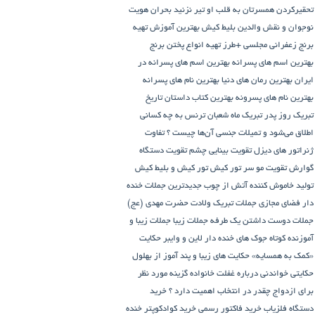
تحقیرکردن همسرتان به قلب او تیر نزنید
بحران هویت
نوجوان و نقش والدین
بلیط کیش
بهترین آموزش تهیه
برنج زعفرانی مجلسی +طرز تهیه انواع پختن برنج
بهترین اسم های پسرانه
بهترین اسم های پسرانه در
ایران
بهترین رمان های دنیا
بهترین نام های پسرانه
بهترین نام های پسرونه
بهترین کتاب داستان تاریخ
تبریک روز پدر
تبریک ماه شعبان
ترنس به چه کسانی
اطلاق می‌شود و تمیلات جنسی آن‌ها چیست ؟
تفاوت
ژنراتور های دیزل
تقویت بینایی چشم
تقویت دستگاه
گوارش
تقویت مو سر
تور کیش
تور کیش و بلیط کیش
تولید خاموش کننده آتش از چوب
جدیدترین جملات خنده
دار فضای مجازی
جملات تبریک ولادت حضرت مهدی (عج)
جملات دوست داشتن یک طرفه
جملات زیبا
جملات زیبا و
آموزنده کوتاه
جوک های خنده دار لاین و وایبر
حکایت
«کمک به همسایه»
حکایت های زیبا و پند آموز از بهلول
حکایتی خواندنی درباره غفلت
خانواده گزینه مورد نظر
برای ازدواج چقدر در انتخاب اهمیت دارد ؟
خرید
دستگاه فلزیاب
خرید فاکتور رسمی
خرید کوادکوپتر
خنده