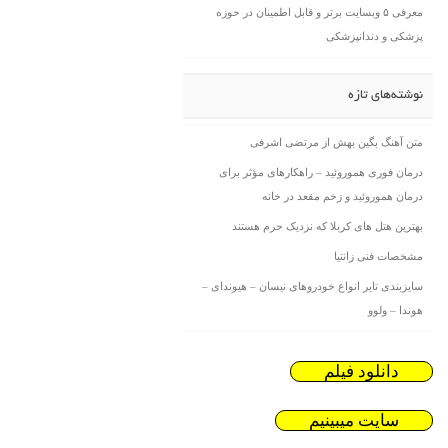
معرفی ۵ وبسایت برتر و قابل اطمینان در حوزه
پزشکی و دندانپزشکی
نوشته‌های تازه
متن آهنگ بگین بهش از مرتضی اشرفی
درمان فوری هموروئید – راهکارهای مؤثر برای
درمان هموروئید و زخم مقعد در خانه
بهترین هتل های کربلا که نزدیک حرم هستند
مشخصات فنی زانتیا
سایزبندی تایر انواع خودروهای نیسان – هیوندای –
هوندا – ولوو
دانلود فیلم
سایت میبینیم