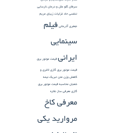
سرطان گلو
علل و درمان نارسایی
تنفسی حاد
غزلیات زیبای مریم
فیلم
جعفری آذرمانی
سینمایی
ایرانی
قیمت موتور برق
قیمت موتور برق گازی
لاغری و
کاهش وزن
متن تبریک نیمه
شعبان
محاسبه قیمت موتور برق
گازی
معرفی ساز نقاره
معرفی کاخ
مروارید یکی