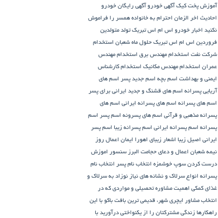
آموزش پخت کیک
آگهی خودرو
آگهی رایگان خودرو
احادیث اخر الزمان
احترام به خانواده همسر را فراموش
نکنید
اخبار خودرو
اس ام اس تبریک تولد متولدین
فروردین
اس ام اس تبریک حلول ماه شعبان
استخدام
شرکت نفت
استخدام مهندس برق
استخدام مهندس
عمران
استخدام مهندس مکانیک
استخدام کارشناس
ایمنی و بهداشت
اسم بچه
اسم جدید پسر
اسم های
آریایی پسرانه
اسم های قشنگ و جدید ایرانی برای پسر
اسم های پسرانه
اسم های پسرانه ایرانی
اسم های
پسرانه مذهبی و قرآنی
اسم های پسرونه
اسم پسر
اسم
پسرانه
اسم پسرانه ایرانی
اسم پسرانه زیبا
اسم پسر
ایرانی اصیل زیبا
اشعار زیبای اهورا ایمان
اعمال روز
نیمه شعبان
اعمال و دعای حجامت
البرز سنسور
اموزش
درست کردن سوپ خوشمزه
انتخاب نام پسر
انتخاب نام
پسرانه
انواع سرلاک و نشانه های نیاز نوزاد به سرلاک و
غذای کمکی
اهمیت مشاوره تحصیلی و مواردی که در
انتخاب مشاور
ایچری شهر، قدیمی ترین بافت باکو
با این
راهکارها زندگی مشترکتان را از یکنواختی درآورید
با