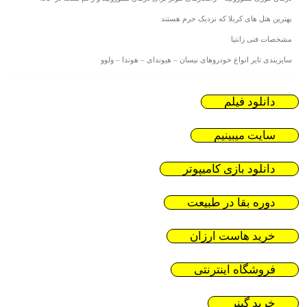
بهترین هتل های کربلا که نزدیک حرم هستند
مشخصات فنی زانتیا
سایزبندی تایر انواع خودروهای نیسان – هیوندای – هوندا – ولوو
دانلود فیلم
سایت میبینیم
دانلود بازی کامیپوتر
دوره بقا در طبیعت
خرید هاست ارزان
فروشگاه اینترنتی
خرید گینر