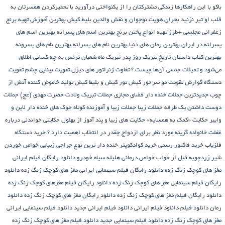
باکو
با این راهکارها زندگی مشترکتان را از یکنواختی درآورید
با تحقیرکردن همسرتان به
قلب او تیر نزنید
بحران هویت نوجوان و نقش والدین
بلیط کیش
بهترین آموزش تهیه برنج
زعفرانی مجلسی +طرز تهیه انواع پختن برنج
بهترین اسم های پسرانه
بهترین اسم های
پسرانه در ایران
بهترین رمان های دنیا
بهترین نام های پسرانه
بهترین نام های پسرونه
بهترین کتاب داستان تاریخ
تبریک روز پدر
تبریک ماه شعبان
ترنس به چه کسانی اطلاق
می‌شود و تمیلات جنسی آن‌ها چیست ؟
تفاوت ژنراتور های دیزل
تقویت بینایی چشم
تقویت
دستگاه گوارش
تقویت مو سر
تور کیش
تور کیش و بلیط کیش
تولید خاموش کننده آتش از
چوب
جدیدترین جملات خنده دار فضای مجازی
جملات تبریک ولادت حضرت مهدی (عج)
جملات
دوست داشتن یک طرفه
جملات زیبا
جملات زیبا و آموزنده کوتاه
جوک های خنده دار لاین و
وایبر
حکایت «کمک به همسایه»
حکایت های زیبا و پند آموز از بهلول
حکایتی خواندنی درباره
غفلت
خانواده گزینه مورد نظر برای ازدواج چقدر در انتخاب اهمیت دارد ؟
خرید دستگاه
فلزیاب
خرید فاکتور رسمی
خرید کوادکوپتر
خنده دار ترین نوع جراحی زیبایی
خواص خوردن
شیر زردچوبه قبل از خواب
خواص درمانی هلیله سیاه
خودرو
دانلود رایگان فیلم ایرانی
مغز های کوچک زنگ زده
دانلود رایگان فیلم سینمایی ایرانی مغز های کوچک زنگ زده
دانلود
رایگان فیلم سینمایی مغز های کوچک زنگ زده
دانلود رایگان فیلم مغزهای کوچک زنگ زده
دانلود رایگان فیلم مغز های کوچک زنگ زده
دانلود رایگان مغز های کوچک زنگ زده
دانلود
رمان
دانلود فیلم
دانلود فیلم ایرانی
دانلود فیلم ایرانی جدید
دانلود فیلم سینمایی ایرانی
مغز های کوچک زنگ زده
دانلود فیلم سینمایی جدید
دانلود فیلم مغز های کوچک زنگ زده