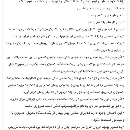
پزشک خود درباره راهبردهایی که سلامت کلی را بهبود می بخشند، مشورت کند.
هیپوکسمی, بیماری نارسایی تنفسی,
دلایل نارسایی تنفسی حاد
درمان نارسایی تنفسی حاد:
درمان اغلب بر رفع مشکل زیربنایی مبتلا به فرد متمرکز می‌شود. پزشک در مرحله بعد
نارسایی تنفسی را با استفاده از طیفی از گزینه‎ها در دستور کار درمانی قرار می‎دهد.
• پزشک ممکن است برای کمک به تسهیل تنفس بیمار داروهای ضد درد یا دیگر داروها
را برای وی تجویز کند.
• اگر بیمار قادر به تنفس خود به خودی کافی بوده و هیپوکسمی در وی خفیف باشد، وی
خواهد توانست تا برای تنفس بهتر از یک دستگاه اکسیژن مدد بگیرد. در صورت نیاز
انواع قابل حمل این دستگاه‎ها نیز در دسترس است.
• اگر بیمار به شکل خود به خودی قادر به تنفس کافی نباشد این امکان هست که پزشک
یک لوله تنفسی را از راه دهان یا بینی وارد بدن بیمار کند و برای کمک به بهبود تنفس
اکسیژن از طریق دستگاه ونتیلاتور و لوله مزبور در اختیار بیمار قرار گیرد.
• اگر بیمار نیاز به حمایت تنفسی درازمدت داشته باشد، یک عمل جراحی برای تعبیه
راه هوایی مصنوعی در نای به نام تراکئوستومی ممکن است ضروری باشد.
• این احتمال وجود دارد که برای تنفس بهتر بیمار از یک دستگاه تحویل اکسیژن یا
ونتیلاتور استفاده شود.
• به منظور بهبود جریان خون در سراسر بدن و ارائه مواد غذایی، گاهی مایعات تزریقی