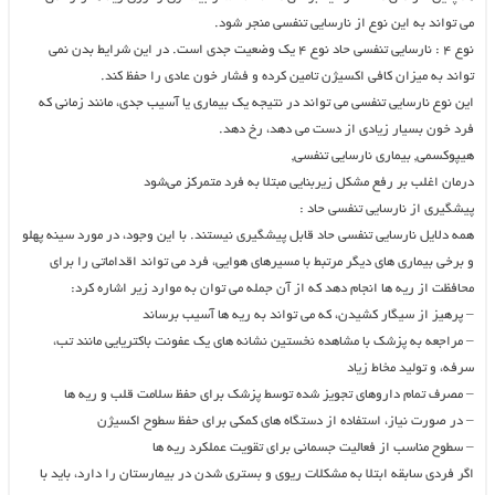
می تواند به این نوع از نارسایی تنفسی منجر شود.
نوع ۴ : نارسایی تنفسی حاد نوع ۴ یک وضعیت جدی است. در این شرایط بدن نمی
تواند به میزان کافی اکسیژن تامین کرده و فشار خون عادی را حفظ کند.
این نوع نارسایی تنفسی می تواند در نتیجه یک بیماری یا آسیب جدی، مانند زمانی که
فرد خون بسیار زیادی از دست می دهد، رخ دهد.
هیپوکسمی, بیماری نارسایی تنفسی,
درمان اغلب بر رفع مشکل زیربنایی مبتلا به فرد متمرکز می‌شود
پیشگیری از نارسایی تنفسی حاد :
همه دلایل نارسایی تنفسی حاد قابل پیشگیری نیستند. با این وجود، در مورد سینه پهلو
و برخی بیماری های دیگر مرتبط با مسیرهای هوایی، فرد می تواند اقداماتی را برای
محافظت از ریه ها انجام دهد که از آن جمله می توان به موارد زیر اشاره کرد:
– پرهیز از سیگار کشیدن، که می تواند به ریه ها آسیب برساند
– مراجعه به پزشک با مشاهده نخستین نشانه های یک عفونت باکتریایی مانند تب،
سرفه، و تولید مخاط زیاد
– مصرف تمام داروهای تجویز شده توسط پزشک برای حفظ سلامت قلب و ریه ها
– در صورت نیاز، استفاده از دستگاه های کمکی برای حفظ سطوح اکسیژن
– سطوح مناسب از فعالیت جسمانی برای تقویت عملکرد ریه ها
اگر فردی سابقه ابتلا به مشکلات ریوی و بستری شدن در بیمارستان را دارد، باید با