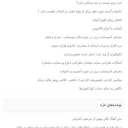
چت روم چیست و چه مزایایی دارد؟
خانواده گزینه مورد نظر برای ازدواج چقدر در انتخاب اهمیت دارد ؟
اشعار زیبای اهورا ایمان
آشنایی با انواع کاکتوس
معرفی ۵ وبسایت برتر در حوزه های موسیقی ، خبری و فیلم
نرم افزار مدیریت ارتباط با مشتری؛ جادوی هزاره سوم
تکنولوژی آر وی جی؛ نسل جدید تصویربرداری
امکانات طراحی سایت مبلمان (طراحی انواع وب‌سایت مبلمان)
معرفی ۵ وبسایت برتر در حوزه آشپزی و خانواده
بواسیر خارجی (هموروئید خارجی) | عکس، علائم، روش های درمان
نگاهی به دنیای جذاب کوادکوپترها
نوشته‌های تازه
متن آهنگ بگین بهش از مرتضی اشرفی
درمان فوری هموروئید – راهکارهای مؤثر برای درمان هموروئید و زخم مقعد در خانه