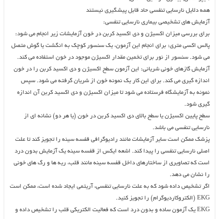
همه دلایل نارسایی تنفسی حاد قابل پیشگیری نیستند
آزمایش های تشخیصی بیماری نارسایی تنفسی:
برای بررسی میزان اکسیژن و دی اکسید کربن در خون آزمایشات زیر انجام می شود:
پالس اکسی متری: برای انجام این آزمون، یک سنسور کوچک به انگشت یا گوش متصل
می شود. سنسور از نور برای تخمین مقدار اکسیژن موجود در خون استفاده می کند.
آزمایش گازهای خونی شریانی: این آزمون سطح اکسیژن و دی اکسید کربن را در خون
اندازه گیری می کند. برای این کار یک نمونه خون از شریان گرفته می شود. سپس
نمونه به آزمایشگاه فرستاده می شود تا میزان اکسیژن و دی اکسید کربن آن اندازه
گیری شود.
سطح پایین اکسیژن یا سطح بالای دی اکسید کربن در خون (یا هر دو) نشانه ای از
نارسایی تنفسی می باشد.
پزشک ممکن است سایر آزمایشات مانند رادیوگرافی قفسه سینه را تجویز کند تا علت
اصلی نارسایی تنفسی را پیدا کند. اشعه ایکس از قفسه سینه یک آزمایش بدون درد
است که تصاویری از ساختارهای داخل قفسه سینه مانند قلب، ریه ها و رگ های خونی
را نشان می دهد.
اگر تشخیص داده شود که به علت نارسایی تنفسی، آریتمی ایجاد شده است، ممکن است
EKG (الکتروکاردیوگرام) را تجویز کنید.
EKG یک آزمون ساده و بدون درد است که فعالیت الکتریکی قلب را تشخیص داده و