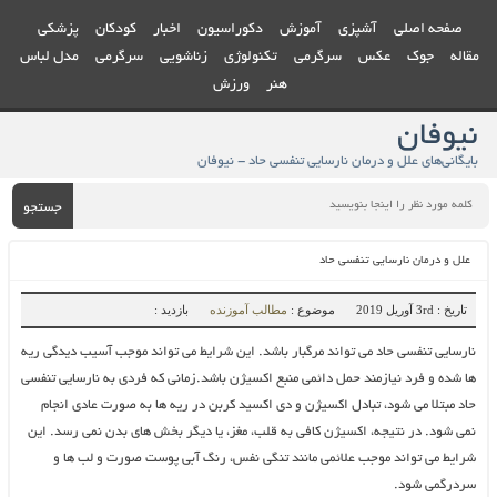
صفحه اصلی
آشپزی
آموزش
دکوراسیون
اخبار
کودکان
پزشکی
مقاله
جوک
عکس
سرگرمی
تکنولوژی
زناشویی
سرگرمی
مدل لباس
هنر
ورزش
نیوفان
بایگانی‌های علل و درمان نارسایی تنفسی حاد - نیوفان
جستجو
علل و درمان نارسایی تنفسی حاد
تاریخ : 3rd آوریل 2019
موضوع :
مطالب آموزنده
بازدید :
نارسایی تنفسی حاد می تواند مرگبار باشد. این شرایط می تواند موجب آسیب دیدگی ریه
ها شده و فرد نیازمند حمل دائمی منبع اکسیژن باشد.زمانی که فردی به نارسایی تنفسی
حاد مبتلا می شود، تبادل اکسیژن و دی اکسید کربن در ریه ها به صورت عادی انجام
نمی شود. در نتیجه، اکسیژن کافی به قلب، مغز، یا دیگر بخش های بدن نمی رسد. این
شرایط می تواند موجب علائمی مانند تنگی نفس، رنگ آبی پوست صورت و لب ها و
سردرگمی شود.