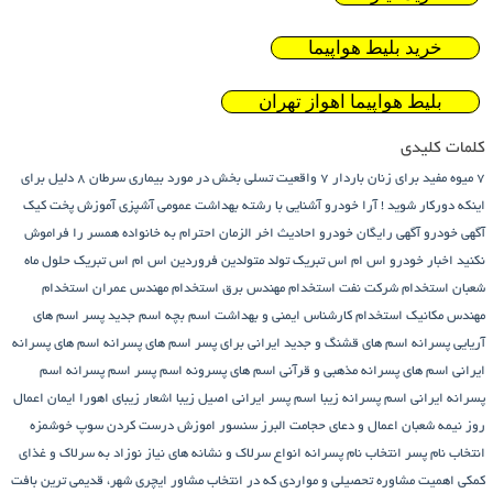
خرید بلیط هواپیما
بلیط هواپیما اهواز تهران
کلمات کلیدی
7 میوه مفید برای زنان باردار
7 واقعیت تسلی بخش در مورد بیماری سرطان
8 دلیل برای
اینکه دورکار شوید !
آرا خودرو
آشنایی با رشته بهداشت عمومی
آشپزی
آموزش پخت کیک
آگهی خودرو
آگهی رایگان خودرو
احادیث اخر الزمان
احترام به خانواده همسر را فراموش
نکنید
اخبار خودرو
اس ام اس تبریک تولد متولدین فروردین
اس ام اس تبریک حلول ماه
شعبان
استخدام شرکت نفت
استخدام مهندس برق
استخدام مهندس عمران
استخدام
مهندس مکانیک
استخدام کارشناس ایمنی و بهداشت
اسم بچه
اسم جدید پسر
اسم های
آریایی پسرانه
اسم های قشنگ و جدید ایرانی برای پسر
اسم های پسرانه
اسم های پسرانه
ایرانی
اسم های پسرانه مذهبی و قرآنی
اسم های پسرونه
اسم پسر
اسم پسرانه
اسم
پسرانه ایرانی
اسم پسرانه زیبا
اسم پسر ایرانی اصیل زیبا
اشعار زیبای اهورا ایمان
اعمال
روز نیمه شعبان
اعمال و دعای حجامت
البرز سنسور
اموزش درست کردن سوپ خوشمزه
انتخاب نام پسر
انتخاب نام پسرانه
انواع سرلاک و نشانه های نیاز نوزاد به سرلاک و غذای
کمکی
اهمیت مشاوره تحصیلی و مواردی که در انتخاب مشاور
ایچری شهر، قدیمی ترین بافت