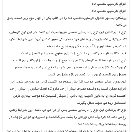
انواع نارسایی تنفسی حاد
انواع نارسایی تنفسی حاد:
پزشکان به طور معمول نارسایی تنفسی حاد را در قالب یکی از چهار نوع زیر دسته بندی
می کنند:
نوع ۱: پزشکان این نوع را نارسایی تنفسی هیپوکسیک می نامند. در این نوع نارسایی
تنفسی تبادل اکسیژن در ریه های فرد به درستی صورت نمی گیرد. این شرایط ممکن
است به واسطه تورم یا آسیب دیدگی ریه ها رخ داده باشد.
فرد مبتلا به نارسایی تنفسی حاد نوع ۱ دارای سطوح بسیار کم اکسیژن است.
نوع ۲: در فرد مبتلا به نارسایی تنفسی حاد نوع ۲، ریه ها به میزان کافی دی اکسید
کربن که یک گاز و محصولی زائد محسوب می شود را دفع نمی کنند. ریه ها به طور
معمول دی اکسید کربن را با اکسیژن تازه تبادل می کنند.
این نوع نارسایی تنفسی موجب افزایش سطوح دی اکسید کربن در بدن می شود. این
شرایط ممکن است به واسطه مصرف بیش از حد دارو که آهنگ تنفس را بیش از حد
آهسته کرده، یا به دلیل آسیب ریه ناشی از سیگار کشیدن که موجب بیماری مزمن
انسدادی ریه می شود، شکل بگیرد.
نوع ۳: پزشکان این نوع را نارسایی تنفسی پس از جراحی می نامند. این شرایط زمانی
رخ می دهد که فرد یک عمل جراحی را پشت سر گذاشته و مسیرهای هوایی کوچک در
ریه ها به تعداد زیاد بسته شده اند.
همچنین، عواملی مانند درد یا جراحی معده که فشار بیشتری را روی ریه ها وارد می کند