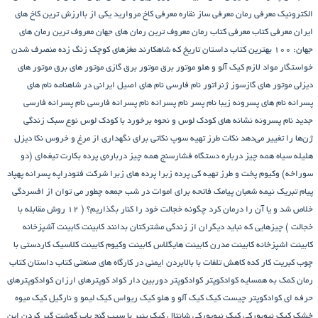
الکترونیک
معرفی رمان
معرفی ساز نقاره
معرفی کاخ مروارید یکی از باارزش ترین کاخ های
ایران
معرفی کتاب
معرفی کتاب رمان
معروف ترین رمان های جهان
معروف ترین رمان های
جهان: ۱۰۰ بهترین کتاب داستان تاریخ که شاهکارند
مغزهای کوچک زنگ زده
منصرف شدن
خواستگار
مواد لازم کیک آلو و هلو
موتور برق
موتور برق گازی
موتور های برق
موتور های
دیزلی
موتور های گازسوز ژنراتور
نام فارسی
نام های اصیل ایرانی در شاهنامه
نام های
پسرانه
نام های پسرونه زیبا
نام پسر
نام پسرانه
نام پسرانه فارسی
نام پسرانه فارسی
جدید
نام پسرونه
نشانه های کودک لوس و نحوه برخورد با کودک لوس
نوع سبک زندگی
ژن‌ها را تغییر می‌دهد
نکات طرز تهیه سوپ
نکاتی برای نگهداری از مرغ و خروس
نکا دیزل
هلیله سیاه
همه چیز درباره دستگاه فشارسنج
همه چیز درباره‌ی پرده بکارت تیغه‌ای (دو
سوراخه)
وکیوم
پخت و طرز تهیه کی
پرده زبرا
پرده های زبرا شرکت فتودراپه
پسرانه
پهپاد
پیام تبریک نیمه شعبان
پیامک فاتحه برای اموات در شب جمعه
چطور می توان از افسردگی
خلاص شد و یا آن را درمان کرد
چگونه خجالت خود را کنار بگذاریم؟ ( 12 روش مقابله با
خجالت )
چیزهایی که نباید دیگران از زندگی مشترکتان بدانند
کابینت
کابینت آشپزخانه
کابینت اشپزخانه
کابینت مدرن
کابینت هایگلاس
کابینت وکیوم
کابینت کلاسیک
کاردستی با
چوب کبریت
کار کده
کاهش تلفات با بالابردن ایمنی در کارگاه های صنعتی
کتاب داستان
کتاب
رمان
کمک به همسایه
کوادکوپتر
کوادکوپتر دوربین دار
کواد کوپترهای ارزان
کوادکوپترهای
حرفه ای
کوادکوپتر چیست
کیک
کیک آلو و هلو
کیک ریواس
کیک لیمو و نارگیل
کیک میوه
خشک
کیک نیویورکی
کیک نیویورکی شانتال
کیک پنیر با سیب
گنج‌ یاب
گوشت
گیر کردن این