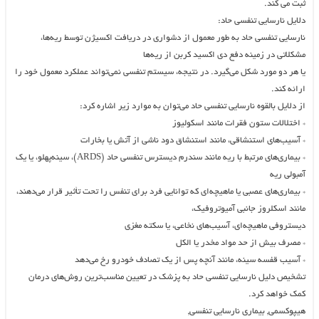
ثبت می کند.
دلایل نارسایی تنفسی حاد:
نارسایی تنفسی حاد به طور معمول از دشواری در دریافت اکسیژن توسط ریه‌ها،
مشکلاتی در زمینه دفع دی اکسید کربن از ریه‌ها
یا هر دو مورد شکل می‌گیرد. در نتیجه، سیستم تنفسی نمی‌تواند عملکرد معمول خود را
ارائه کند.
از دلایل بالقوه نارسایی تنفسی حاد می‌توان به موارد زیر اشاره کرد:
* اختلالات ستون فقرات مانند اسکولیوز
* آسیب‌های استنشاقی، مانند استنشاق دود ناشی از آتش یا بخارات
* بیماری‌های مرتبط با ریه مانند سندرم دیسترس تنفسی حاد (ARDS)، سینه‌پهلو، یا یک
آمبولی ریه
* بیماری‌های عصبی یا ماهیچه‌ای که توانایی فرد برای تنفس را تحت تأثیر قرار می‌دهند،
مانند اسکلروز جانبی آمیوتروفیک،
دیستروفی ماهیچه‌ای، آسیب‌های نخاعی، یا سکته مغزی
* مصرف بیش از حد مواد مخدر یا الکل
* آسیب قفسه سینه، مانند آنچه پس از یک تصادف خودرو رخ می‌دهد
تشخیص دلیل نارسایی تنفسی حاد به پزشک در تعیین مناسب‌ترین روش‌های درمان
کمک خواهد کرد.
هیپوکسمی, بیماری نارسایی تنفسی,