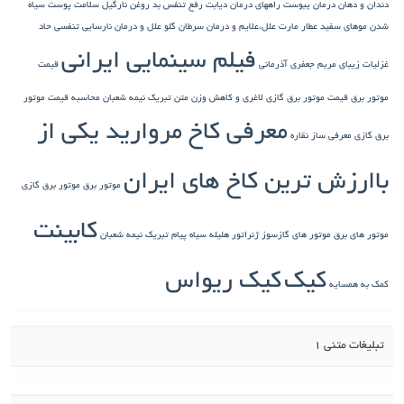
دندان و دهان
درمان یبوست
راههای درمان دیابت
رفع تنفس بد
روغن نارگیل
سلامت پوست
سیاه
شدن موهای سفید
عطار مارت
علل،علایم و درمان سرطان گلو
علل و درمان نارسایی تنفسی حاد
فیلم سینمایی ایرانی
غزلیات زیبای مریم جعفری آذرمانی
قیمت
موتور برق
قیمت موتور برق گازی
لاغری و کاهش وزن
متن تبریک نیمه شعبان
محاسبه قیمت موتور
معرفی کاخ مروارید یکی از
برق گازی
معرفی ساز نقاره
باارزش ترین کاخ های ایران
موتور برق
موتور برق گازی
کابینت
موتور های برق
موتور های گازسوز ژنراتور
هلیله سیاه
پیام تبریک نیمه شعبان
کیک
کیک ریواس
کمک به همسایه
تبلیغات متنی 1