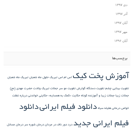
دی ۱۳۹۷
آذر ۱۳۹۷
آبان ۱۳۹۷
مهر ۱۳۹۷
آبان ۱۳۹۶
برچسب‌ها
آموزش پخت کیک
اس ام اس تبریک حلول ماه شعبان
تبریک ماه شعبان
تقویت بینایی چشم
تقویت دستگاه گوارش
تقویت مو سر
جملات تبریک ولادت حضرت مهدی (عج)
جملات زیبا
جملات زیبا و آموزنده کوتاه
حکایت «کمک به همسایه»
حکایتی خواندنی درباره غفلت
دانلود فیلم ایرانی
دانلود
خواص درمانی هلیله سیاه
فیلم ایرانی جدید
درد دور ناف در مردان
درمان شوره سر
درمان مسائل