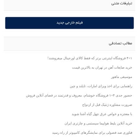
تبلیغات متنی
فیلم خارجی جدید
مطالب تصادفی
۴+۱ فروشگاه اینترنتی برتر که فقط کالای اورجینال میفروشند!
خرید ضایعات آهن در تهران به بالاترین قیمت
موسیقی ماهور
راهنمایی برای اخذ ویزای امارات، تایلند و چین
حضور جدی ۴+۱ فروشگاه خوشنام، معروف و قدرتمند در فضای آنلاین فروش
ضرورت مشاوره ژنتیک قبل از ازدواج
با معجزه و خواص عرق چهل گیاه آشنا شوید
خرید آنلاین بلیط هواپیما سیستمی و چارتری ایران
فناوری ضد فضولی برای نمایشگرهای کامپیوتر از راه رسید