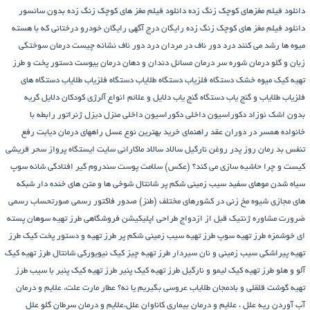
دانلود فیلم مغزهای کوچک زنگ زده
دانلود فیلم مغز های کوچک زنگ زده بدون سانسور
دانلود فیلم مغز های کوچک زنگ زده رایگان
درج آگهی رایگان خودرو
درختانی که با هسته
میوه ها رشد می کنند
درد دور ناف در مردان
درد دور ناف نشانه چیست
درمان سوختگی
زبان و گلو
درمان شوره سر
درمان مسائل دندان و دهان
درمان یبوست
دستور پخت و طرز
تهیه کیک میوه خشک
دستگاه فلزیاب
دستگاه‌ طلایاب
دستگاه‌ فلزیاب طلایاب
دستگاه‌ های
فلزیاب طلایاب و گنج‌ یاب
دستگاه‌ گنج‌ یاب
دلایل و علائم انواع آلرژی کودکان
دلایل گریه
بدون اشک نوزاد
دکوراسیون داخلی
دکوراسیون داخلی منزل
دیزل ژنراتور
رابطه با
خانواده همسر در دوران عقد
راهنمای خرید بهترین نوع عسل
راههای درمان دیابت
رفع
تنفس بد
رمان
روز پدر
روغن نارگیل
سالاد
سالاد ماکارانی
سایت ایستگاه پرواز
سحر قریشی
کیست و چرا حاشیه سازی می کند؟ (عکس)
سلامت پوست
سندروم گیر افتادگی شانه
سوپ
سیاه شدن موهای سفید
سیب زمینی شکم پر
شانتال
شوخی ها و متن های خنده دار شبکه
های مجازی
شیوه مخ زنی در کشورهای مختلف (طنز)
صدور فاکتور رسمی
صورتحساب رسمی
ضرورت مشاوره ژنتیک قبل از ازدواج
طراحی اپلیکیشن فروشگاهی
طرز تهیه سوهان پسته
ای خوشمزه
طرز تهیه سوپ
طرز تهیه سیب زمینی شکم پر
طرز تهیه و دستور پخت کیک
طرز
تهیه پیراشكی سيب زمينی و نان سیردار
طرز تهیه چیز کیک نیویورکی شانتال
طرز تهیه کیک
آلو و هلو
طرز تهیه کیک لیمو و نارگیل
طرز تهیه کیک پنیر
طرز تهیه کیک پنیر با سیب
طرز
تهیه گوشت قلقلی و بادمجان
طلایاب
عروسی بگیریم یا نه؟
عطار مارت
علت، علایم و درمان
آب آوردن ریه
علل ، علایم و درمان بیماری کاناوان
علل،علایم و درمان سرطان گلو
علل