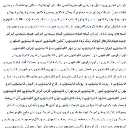
طولانی شدن پریود
علل و درمان نارسایی تنفسی حاد
غار گومانتوگ، مکانی وحشتناک در مالزی
(+تصاویر)
غزلیات زیبای مریم جعفری آذرمانی
فاکتور رسمی
فاکتور رسمی فروش
فروش
خودرو
فروش فاکتور رسمی
فروش فلزیاب
فشار قبر چیست
فلزیاب
فلزیاب طلا یاب
فناوری
ضد فضولی برای نمایشگرهای کامپیوتر از راه رسید
فهرست ۱۰۰ محبوب ترین و بهترین
اسم های پسرانه در ایران
فیلم
فیلم سینمایی
فیلم سینمایی ایرانی
فیلم سینمایی ایرانی
جدید
فیلم مغزهای کوچک زنگ زده
قالیشویی آنلاین
قالیشویی ادیب
قالیشویی اصفهان
قالیشویی ایران مشهد
قالیشویی ایران مهر
قالیشویی بانو
قالیشویی تهران
قالیشویی
تهرانپارس
قالیشویی در اصفهان
قالیشویی در اهواز
قالیشویی در تبریز
قالیشویی در
تهرانسر
قالیشویی در تهرانپارس
قالیشویی در رشت
قالیشویی در سعادت آباد
قالیشویی در
شرق تهران
قالیشویی در شمال تهران
قالیشویی در شهرری
قالیشویی در شهریار
قالیشویی
در شیراز
قالیشویی در غرب تهران
قالیشویی در قم
قالیشویی در مشهد
قالیشویی در منزل
قالیشویی در پرند
قالیشویی در پونک
قالیشویی در کرج
قالیشویی در کیش
قالیشویی شرق
تهران
قالیشویی شیراز
قالیشویی غرب تهران
قالیشویی فرش قرمز
قالیشویی قم
قالیشویی
مادر
قالیشویی مشهد
قالیشویی نارمک
قالیشویی نوین
قالیشویی کرج
قالیشویی گل ابریشم
قیمت بلیط کیش
قیمت موتور برق
قیمت موتور برق گازی
لاغری و کاهش وزن
لیست نام
پسرانه
ماکارانی
متن تبریک تولد متولدین فروردین
متن تبریک روز ملی خلیج فارس
متن
تبریک روز پدر
متن تبریک نیمه شعبان
محاسبه قیمت موتور برق گازی
محبوب ترین و بهترین
اسم های پسرانه در ایران
مدل کابینت
مشهور ترین رمان های جهان
معرفی رشته مهندسی