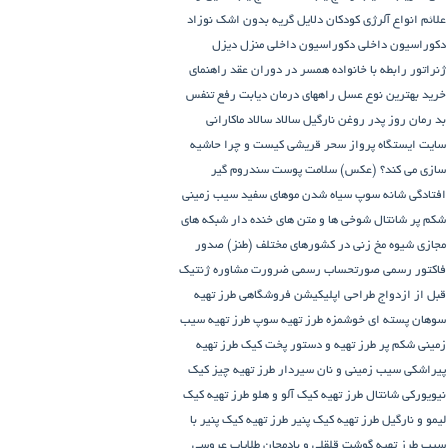
علائم انواع آلرژی کودکان
دلایل گریه بدون اشک نوزاد
دکوراسیون داخلی
دکوراسیون داخلی منزل
دیزل
ژنراتور
رابطه با خانواده همسر در دوران عقد
راهنمای
خرید بهترین نوع عسل
راههای درمان دیابت
رفع تنفس
بد
رمان
روز پدر
روغن نارگیل
سالاد
سالاد ماکارانی
سایت ایستگاه پرواز
سحر قریشی کیست و چرا حاشیه
سازی می کند؟ (عکس)
سلامت پوست
سندروم گیر
افتادگی شانه
سوپ
سیاه شدن موهای سفید
سیب زمینی
شکم پر
شانتال
شوخی ها و متن های خنده دار شبکه های
مجازی
شیوه مخ زنی در کشورهای مختلف (طنز)
صدور
فاکتور رسمی
صورتحساب رسمی
ضرورت مشاوره ژنتیک
قبل از ازدواج
طراحی اپلیکیشن فروشگاهی
طرز تهیه
سوهان پسته ای خوشمزه
طرز تهیه سوپ
طرز تهیه سیب
زمینی شکم پر
طرز تهیه و دستور پخت کیک
طرز تهیه
پیراشكی سيب زمينی و نان سیردار
طرز تهیه چیز کیک
نیویورکی شانتال
طرز تهیه کیک آلو و هلو
طرز تهیه کیک
لیمو و نارگیل
طرز تهیه کیک پنیر
طرز تهیه کیک پنیر با
سیب
طرز تهیه گوشت قلقلی و بادمجان
طلایاب
عروسی