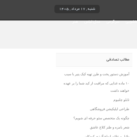
شنبه , ۱۷ مرداد , ۱۴۰۵
ناشویی
سرگرمی
مدل لباس
هنر
مطالب تصادفی
آموزش دستور پخت و طرز تهیه کیک پنیر با سیب
۱۰ ماده غذایی که مراقبت از کبد شما را بر عهده
خواهند داشت
تابلو چلنیوم
طراحی اپلیکیشن فروشگاهی
چگونه یک متخصص سئو حرفه ای شویم؟
شعر بامزه و طنز کلاغ عاشق
دلایل و علائم انواع آلرژی کودکان