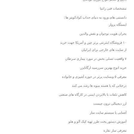
مشخصات فنی زانتیا
دانستنی های ورود به دنیای جذاب کوادکوپتر ها |
ایستگاه پرواز
بحران هویت نوجوان و نقش والدین
۱۰ فروشگاه اینترنتی برتر چین و آمریکا جهت خرید
از سایت های خارجی برای ایرانیان
۷ واقعیت تسلی بخش در مورد بیماری سرطان
خرید انوع بهترین سررسید ارگانایزر
معرفی ۵ وبسایت برتر در حوزه آشپزی و خانواده
درختانی که با هسته میوه ها رشد می کنند
کاهش تلفات با بالابردن ایمنی در کارگاه های صنعتی
ارز دیجیتالی ترون چیست
آشنایی با سیستم سایت ساز
آموزش دستور پخت طرز تهیه کیک آلو و هلو
معرفی ساز نقاره