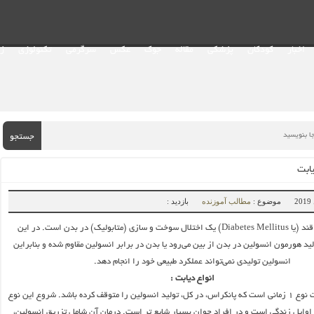
اخبار
کودکان
پزشکی
مقاله
جوک
عکس
سرگرمی
تکنولوژی
ز
جستجو
یابت
موضوع :
مطالب آموزنده
بازدید :
دیابت یا بیماری قند (یا Diabetes Mellitus) یک اختلال سوخت و سازی (متابولیک) در بدن است. در این
لید هورمون انسولین در بدن از بین می‌رود یا بدن در برابر انسولین مقاوم شده و بنابراین
انسولین تولیدی نمی‌تواند عملکرد طبیعی خود را انجام دهد.
انواع دیابت :
دیابت نوع ۱: دیابت نوع ۱ زمانی است که پانکراس، در کل، تولید انسولین را متوقف کرده باشد. شروع این نوع
 اوایل زندگی است و در افراد جوان بسیار شایع تر است. درمان آن شامل تزریق انسولین،