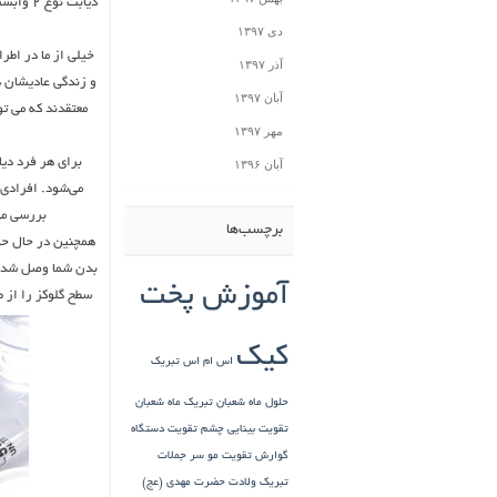
دیابت 
دی ۱۳۹۷
خیلی از ما در اطر
آذر ۱۳۹۷
و زندگی عادیشان د
آبان ۱۳۹۷
معتقدند که می تو
مهر ۱۳۹۷
برای هر فرد دیا
آبان ۱۳۹۶
می‌شود. افرادی 
بررسی می‌
برچسب‌ها
بدن شما وصل شده و
آموزش پخت
سطح گلوکز را از ط
کیک
اس ام اس تبریک
حلول ماه شعبان
تبریک ماه شعبان
تقویت بینایی چشم
تقویت دستگاه
گوارش
تقویت مو سر
جملات
تبریک ولادت حضرت مهدی (عج)