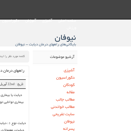
صفحه اصلی
آشپزی
آموزش
دکوراسیون
ورزش
نیوفان
بایگانی‌های راههای درمان دیابت - نیوفان
آرشیو موضوعات
آشپزی
راههای درمان د
دکوراسیون
تاریخ : 22nd آوریل 2019
کودکان
مقاله
مطالب جالب
بیماری توانایی تو
مطالب خواندنی
سایت تفریحی
نیوفان
پسرانه
دیابت- معمولا در