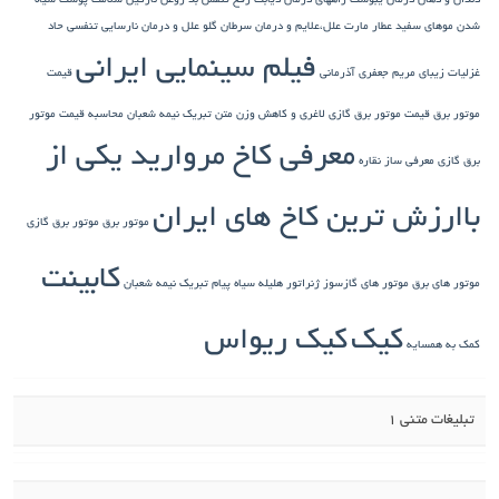
دندان و دهان
درمان یبوست
راههای درمان دیابت
رفع تنفس بد
روغن نارگیل
سلامت پوست
سیاه
شدن موهای سفید
عطار مارت
علل،علایم و درمان سرطان گلو
علل و درمان نارسایی تنفسی حاد
فیلم سینمایی ایرانی
غزلیات زیبای مریم جعفری آذرمانی
قیمت
موتور برق
قیمت موتور برق گازی
لاغری و کاهش وزن
متن تبریک نیمه شعبان
محاسبه قیمت موتور
معرفی کاخ مروارید یکی از
برق گازی
معرفی ساز نقاره
باارزش ترین کاخ های ایران
موتور برق
موتور برق گازی
کابینت
موتور های برق
موتور های گازسوز ژنراتور
هلیله سیاه
پیام تبریک نیمه شعبان
کیک
کیک ریواس
کمک به همسایه
تبلیغات متنی 1