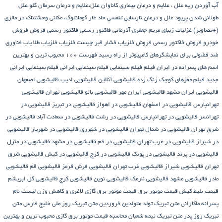
آب آوردن ریه
علل ، علایم و درمان بیماری کاناوان
علل،علایم و درمان سرطان گلو
علل
طولانی شدن پریود
علل و درمان نارسایی تنفسی حاد
غار گومانتوگ، مکانی وحشتناک در مالزی
(+تصاویر)
غزلیات زیبای مریم جعفری آذرمانی
فاکتور رسمی
فاکتور رسمی فروش
فروش
خودرو
فروش فاکتور رسمی
فروش فلزیاب
فشار قبر چیست
فلزیاب
فلزیاب طلا یاب
فناوری
ضد فضولی برای نمایشگرهای کامپیوتر از راه رسید
فهرست ۱۰۰ محبوب ترین و بهترین
اسم های پسرانه در ایران
فیلم
فیلم سینمایی
فیلم سینمایی ایرانی
فیلم سینمایی ایرانی
جدید
فیلم مغزهای کوچک زنگ زده
قالیشویی آنلاین
قالیشویی ادیب
قالیشویی اصفهان
قالیشویی ایران مشهد
قالیشویی ایران مهر
قالیشویی بانو
قالیشویی تهران
قالیشویی
تهرانپارس
قالیشویی در اصفهان
قالیشویی در اهواز
قالیشویی در تبریز
قالیشویی در
تهرانسر
قالیشویی در تهرانپارس
قالیشویی در رشت
قالیشویی در سعادت آباد
قالیشویی در
شرق تهران
قالیشویی در شمال تهران
قالیشویی در شهرری
قالیشویی در شهریار
قالیشویی
در شیراز
قالیشویی در غرب تهران
قالیشویی در قم
قالیشویی در مشهد
قالیشویی در منزل
قالیشویی در پرند
قالیشویی در پونک
قالیشویی در کرج
قالیشویی در کیش
قالیشویی شرق
تهران
قالیشویی شیراز
قالیشویی غرب تهران
قالیشویی فرش قرمز
قالیشویی قم
قالیشویی
مادر
قالیشویی مشهد
قالیشویی نارمک
قالیشویی نوین
قالیشویی کرج
قالیشویی گل ابریشم
قیمت بلیط کیش
قیمت موتور برق
قیمت موتور برق گازی
لاغری و کاهش وزن
لیست نام
پسرانه
ماکارانی
متن تبریک تولد متولدین فروردین
متن تبریک روز ملی خلیج فارس
متن
تبریک روز پدر
متن تبریک نیمه شعبان
محاسبه قیمت موتور برق گازی
محبوب ترین و بهترین