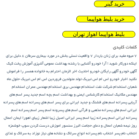
خرید گینر
خرید بلیط هواپیما
بلیط هواپیما اهواز تهران
کلمات کلیدی
7 میوه مفید برای زنان باردار
7 واقعیت تسلی بخش در مورد بیماری سرطان
8 دلیل برای
اینکه دورکار شوید !
آرا خودرو
آشنایی با رشته بهداشت عمومی
آشپزی
آموزش پخت کیک
آگهی خودرو
آگهی رایگان خودرو
احادیث اخر الزمان
احترام به خانواده همسر را فراموش
نکنید
اخبار خودرو
اس ام اس تبریک تولد متولدین فروردین
اس ام اس تبریک حلول ماه
شعبان
استخدام شرکت نفت
استخدام مهندس برق
استخدام مهندس عمران
استخدام
مهندس مکانیک
استخدام کارشناس ایمنی و بهداشت
اسم بچه
اسم جدید پسر
اسم های
آریایی پسرانه
اسم های قشنگ و جدید ایرانی برای پسر
اسم های پسرانه
اسم های پسرانه
ایرانی
اسم های پسرانه مذهبی و قرآنی
اسم های پسرونه
اسم پسر
اسم پسرانه
اسم
پسرانه ایرانی
اسم پسرانه زیبا
اسم پسر ایرانی اصیل زیبا
اشعار زیبای اهورا ایمان
اعمال
روز نیمه شعبان
اعمال و دعای حجامت
البرز سنسور
اموزش درست کردن سوپ خوشمزه
انتخاب نام پسر
انتخاب نام پسرانه
انواع سرلاک و نشانه های نیاز نوزاد به سرلاک و غذای