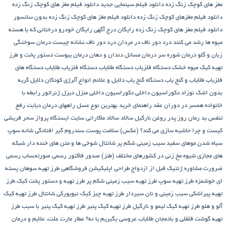
مغز های کوچک زنگ زده
دانلود فیلم سینمایی جدید
دانلود فیلم مغز های کوچک زنگ زده
دانلود فیلم مغزهای کوچک زنگ زده
دانلود فیلم مغز های کوچک زنگ زده بدون سانسور
دانلود فیلم مغز های کوچک زنگ زده رایگان
درج آگهی رایگان خودرو
درختانی که با هسته
میوه ها رشد می کنند
درد دور ناف در مردان
درد دور ناف نشانه چیست
درمان سوختگی
زبان و گلو
درمان شوره سر
درمان مسائل دندان و دهان
درمان یبوست
دستور پخت و طرز
تهیه کیک میوه خشک
دستگاه فلزیاب
دستگاه‌ طلایاب
دستگاه‌ فلزیاب طلایاب
دستگاه‌ های
فلزیاب طلایاب و گنج‌ یاب
دستگاه‌ گنج‌ یاب
دلایل و علائم انواع آلرژی کودکان
دلایل گریه
بدون اشک نوزاد
دکوراسیون داخلی
دکوراسیون داخلی منزل
دیزل ژنراتور
رابطه با
خانواده همسر در دوران عقد
راهنمای خرید بهترین نوع عسل
راههای درمان دیابت
رفع
تنفس بد
رمان
روز پدر
روغن نارگیل
سالاد
سالاد ماکارانی
سایت ایستگاه پرواز
سحر قریشی
کیست و چرا حاشیه سازی می کند؟ (عکس)
سلامت پوست
سندروم گیر افتادگی شانه
سوپ
سیاه شدن موهای سفید
سیب زمینی شکم پر
شانتال
شوخی ها و متن های خنده دار شبکه
های مجازی
شیوه مخ زنی در کشورهای مختلف (طنز)
صدور فاکتور رسمی
صورتحساب رسمی
ضرورت مشاوره ژنتیک قبل از ازدواج
طراحی اپلیکیشن فروشگاهی
طرز تهیه سوهان پسته
ای خوشمزه
طرز تهیه سوپ
طرز تهیه سیب زمینی شکم پر
طرز تهیه و دستور پخت کیک
طرز
تهیه پیراشكی سيب زمينی و نان سیردار
طرز تهیه چیز کیک نیویورکی شانتال
طرز تهیه کیک
آلو و هلو
طرز تهیه کیک لیمو و نارگیل
طرز تهیه کیک پنیر
طرز تهیه کیک پنیر با سیب
طرز
تهیه گوشت قلقلی و بادمجان
طلایاب
عروسی بگیریم یا نه؟
عطار مارت
علت، علایم و درمان