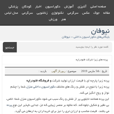
صفحه اصلی
آشپزی
آموزش
دکوراسیون
اخبار
کودکان
پزشکی
مقاله
جوک
عکس
سرگرمی
تکنولوژی
زناشویی
سرگرمی
مدل لباس
هنر
ورزش
نیوفان
بایگانی‌های دکوراسیون داخلی - نیوفان
جستجو
پرده های زبرا شرکت فتودراپه
تاریخ : 5th مارس 2019
موضوع :
رپورتاژ آگهی
بازدید :
پرده زبرا پارچه ای با قیمت ارزان تولید شرکت
و فروشگاه فتودراپه
پرده زبرا با تنوع در نقش و رنگ های مختلف
دکوراسیون داخلی منزل
شما را چشم
نواز و روح انگیز می کند.
این پرده همانند تابلویی پر از نقش و رنگ سبب می شود دکوراسیون منزل شما؛ خاص،
بی نظیر و شکیل جلوه کند. که علاوه بر عنصر زیبایی که جزء جدایی ناپذیر این نوع
پرده
می باشد، قیمت مناسب و ارزان تری را نیز برای خریداران به ارمغان می آورد.