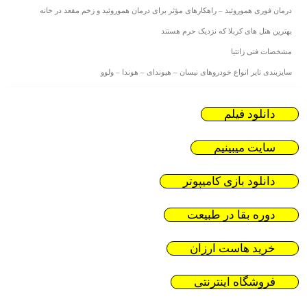
درمان فوری هموروئید – راهکارهای مؤثر برای درمان هموروئید و زخم مقعد در خانه
بهترین هتل های کربلا که نزدیک حرم هستند
مشخصات فنی زانتیا
سایزبندی تایر انواع خودروهای نیسان – هیوندای – هوندا – ولوو
دانلود فیلم
سایت میبینیم
دانلود بازی کامیپوتر
دوره بقا در طبیعت
خرید هاست ارزان
فروشگاه اینترنتی