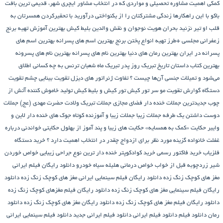
کمکی
اهمیت مشاوره تحصیلی و مواردی که در انتخاب مشاور
ایچری شهر، قدیمی ترین بافت
باکو
با این راهکارها زندگی مشترکتان را از یکنواختی درآورید
با تحقیرکردن همسرتان به
قلب او تیر نزنید
بحران هویت نوجوان و نقش والدین
بلیط کیش
بهترین آموزش تهیه برنج
زعفرانی مجلسی +طرز تهیه انواع پختن برنج
بهترین اسم های پسرانه
بهترین اسم های
پسرانه در ایران
بهترین رمان های دنیا
بهترین نام های پسرانه
بهترین نام های پسرونه
بهترین کتاب داستان تاریخ
تبریک روز پدر
تبریک ماه شعبان
ترنس به چه کسانی اطلاق
می‌شود و تمیلات جنسی آن‌ها چیست ؟
تفاوت ژنراتور های دیزل
تقویت بینایی چشم
تقویت
دستگاه گوارش
تقویت مو سر
تور کیش
تور کیش و بلیط کیش
تولید خاموش کننده آتش از
چوب
جدیدترین جملات خنده دار فضای مجازی
جملات تبریک ولادت حضرت مهدی (عج)
جملات
دوست داشتن یک طرفه
جملات زیبا
جملات زیبا و آموزنده کوتاه
جوک های خنده دار لاین و
وایبر
حکایت «کمک به همسایه»
حکایت های زیبا و پند آموز از بهلول
حکایتی خواندنی درباره
غفلت
خانواده گزینه مورد نظر برای ازدواج چقدر در انتخاب اهمیت دارد ؟
خرید دستگاه
فلزیاب
خرید فاکتور رسمی
خرید کوادکوپتر
خنده دار ترین نوع جراحی زیبایی
خواص خوردن
شیر زردچوبه قبل از خواب
خواص درمانی هلیله سیاه
خودرو
دانلود رایگان فیلم ایرانی
مغز های کوچک زنگ زده
دانلود رایگان فیلم سینمایی ایرانی مغز های کوچک زنگ زده
دانلود
رایگان فیلم سینمایی مغز های کوچک زنگ زده
دانلود رایگان فیلم مغزهای کوچک زنگ زده
دانلود رایگان فیلم مغز های کوچک زنگ زده
دانلود رایگان مغز های کوچک زنگ زده
دانلود
رمان
دانلود فیلم
دانلود فیلم ایرانی
دانلود فیلم ایرانی جدید
دانلود فیلم سینمایی ایرانی