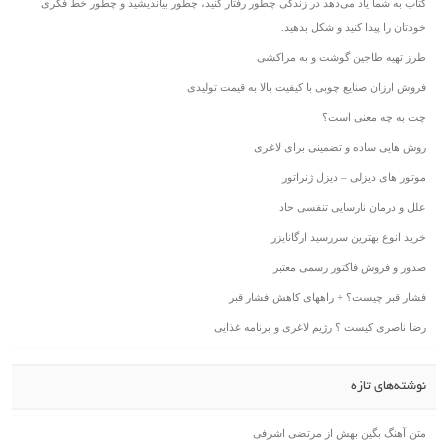
کتاب به شما یاد می‌دهد در زندگی چطور رفتار کنید، چطور بیاندیشید و چطور خط فکری
خودتان را پیدا کنید و شکل بدهید.
طرز تهیه طاجین گوشت و به مراکشی
فروش ارزان صنایع چوبی با کیفیت بالا به قیمت تولیدی
چت به چه معنی است؟
روش هایی ساده و تضمینی برای لاغری
موتور های دیزلی – دیزل ژنراتور
علل و درمان نارسایی تنفسی حاد
خرید انوع بهترین سررسید ارگانایزر
صدور و فروش فاکتور رسمی معتبر
فشار قبر چیست؟ + راههای کاهش فشار قبر
رضا ناصری کیست ؟ رژیم لاغری و برنامه غذایی
نوشته‌های تازه
متن آهنگ بگین بهش از مرتضی اشرفی