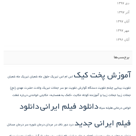
دی ۱۳۹۷
آذر ۱۳۹۷
آبان ۱۳۹۷
مهر ۱۳۹۷
آبان ۱۳۹۶
برچسب‌ها
آموزش پخت کیک
اس ام اس تبریک حلول ماه شعبان
تبریک ماه شعبان
تقویت بینایی چشم
تقویت دستگاه گوارش
تقویت مو سر
جملات تبریک ولادت حضرت مهدی (عج)
جملات زیبا
جملات زیبا و آموزنده کوتاه
حکایت «کمک به همسایه»
حکایتی خواندنی درباره غفلت
دانلود فیلم ایرانی
دانلود
خواص درمانی هلیله سیاه
فیلم ایرانی جدید
درد دور ناف در مردان
درمان شوره سر
درمان مسائل