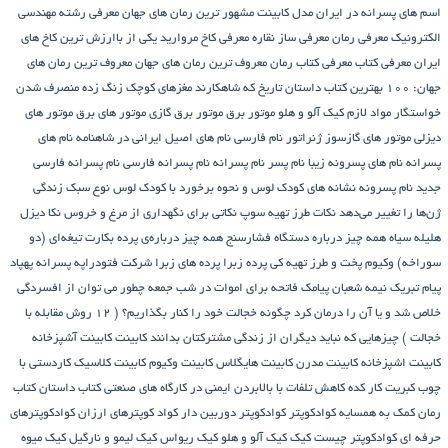
اسم های پسرانه در ایران
مدل کابینت
مشهور ترین رمان های جهان
معرفی رشته مهندسی
الکترونیک
معرفی رمان
معرفی ساز نقاره
معرفی کاخ مروارید یکی از باارزش ترین کاخ های
ایران
معرفی کتاب
معرفی کتاب رمان
معروف ترین رمان های جهان
معروف ترین رمان های
جهان: ۱۰۰ بهترین کتاب داستان تاریخ که شاهکارند
مغزهای کوچک زنگ زده
منصرف شدن
خواستگار
مواد لازم کیک آلو و هلو
موتور برق
موتور برق گازی
موتور های برق
موتور های
دیزلی
موتور های گازسوز ژنراتور
نام فارسی
نام های اصیل ایرانی در شاهنامه
نام های
پسرانه
نام های پسرونه زیبا
نام پسر
نام پسرانه
نام پسرانه فارسی
نام پسرانه فارسی
جدید
نام پسرونه
نشانه های کودک لوس و نحوه برخورد با کودک لوس
نوع سبک زندگی
ژن‌ها را تغییر می‌دهد
نکات طرز تهیه سوپ
نکاتی برای نگهداری از مرغ و خروس
نکا دیزل
هلیله سیاه
همه چیز درباره دستگاه فشارسنج
همه چیز درباره‌ی پرده بکارت تیغه‌ای (دو
سوراخه)
وکیوم
پخت و طرز تهیه کی
پرده زبرا
پرده های زبرا شرکت فتودراپه
پسرانه
پهپاد
پیام تبریک نیمه شعبان
پیامک فاتحه برای اموات در شب جمعه
چطور می توان از افسردگی
خلاص شد و یا آن را درمان کرد
چگونه خجالت خود را کنار بگذاریم؟ ( 12 روش مقابله با
خجالت )
چیزهایی که نباید دیگران از زندگی مشترکتان بدانند
کابینت
کابینت آشپزخانه
کابینت اشپزخانه
کابینت مدرن
کابینت هایگلاس
کابینت وکیوم
کابینت کلاسیک
کاردستی با
چوب کبریت
کار کده
کاهش تلفات با بالابردن ایمنی در کارگاه های صنعتی
کتاب داستان
کتاب
رمان
کمک به همسایه
کوادکوپتر
کوادکوپتر دوربین دار
کواد کوپترهای ارزان
کوادکوپترهای
حرفه ای
کوادکوپتر چیست
کیک
کیک آلو و هلو
کیک ریواس
کیک لیمو و نارگیل
کیک میوه